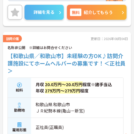
ませんか？
ご興味ある方には、面接対策ポイントなど、さらに
詳細を見る
無料
紹介してもらう
詳細をお話しいたしますのでお気軽にご相談くださ
い。
訪問介護
更新日：2026年08月04日
名称非公開 ※詳細はお問合せください
【和歌山県／和歌山市】未経験の方OK♪訪問介
護施設にてホームヘルパーの募集です！＜正社員
＞
月収
20.0万円～20.0万円
程度※諸手当込
給料
年収
279万円～279万円
程度
和歌山県 和歌山市
勤務地
ＪＲ紀勢本線(亀山－新宮)
正社員(正職員)
雇用形態