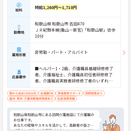
時給
1,260円～1,710円
給料
和歌山県 和歌山市 吉田470
ＪＲ紀勢本線(亀山－新宮)「和歌山駅」徒歩
勤務地
10分
非常勤・パート・アルバイト
雇用形態
■ヘルパー1・2級、介護職員基礎研修修了
者、介護福祉士、介護職員初任者研修修了
応募要件
者、介護職員実務者研修修了者のいずれか
の資格 ■未経験の方OK
駅から徒歩10分以内
未経験OK
資格取得サポート
研修制度あり
産休･育休･介護休暇取得実績あり
社会保険完備
和歌山県和歌山市にある訪問介護施設にて介護職の
お仕事です。
あなたの経験やスキルを活かして、高齢者の皆さま
が安心して過ごせる空間づくりにチャレンジしてみ