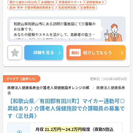
必須 ■未経験の方OK
駅から徒歩10分以内
未経験OK
資格取得サポート
研修制度あり
産休･育休･介護休暇取得実績あり
社会保険完備
交通費支給
和歌山県和歌山市にある訪問介護施設にて介護職の
お仕事です。
あなたの経験やスキルを活かして、高齢者の皆さま
が安心して過ごせる空間づくりにチャレンジしてみ
ませんか？
ご興味ある方には、面接対策ポイントなど、さらに
詳細を見る
無料
紹介してもらう
詳細をお話しいたしますのでお気軽にご相談くださ
い。
デイケア（通所リハ）
更新日：2026年08月04日
医療法人健康長寿会介護老人保健施設オレンジの郷
医療法人健康長寿
会
【和歌山県／有田郡有田川町】マイカー通勤可◎
昇給あり♪介護老人保健施設で介護職員の募集で
す〈正社員〉
月収
21.2万円～24.2万円
程度（夜勤5回込