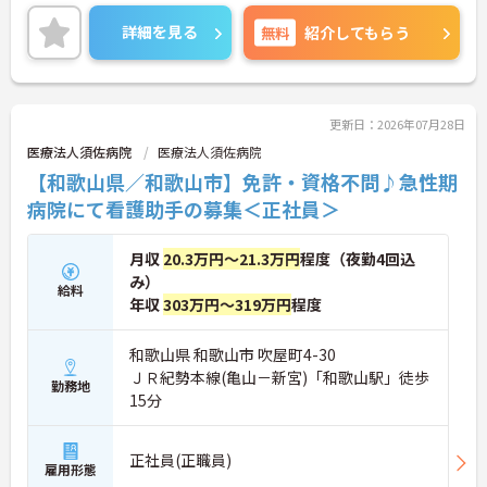
ご興味ある方には、面接のポイントなど、さらに詳
細をお話致しますのでお気軽にご相談ください。
詳細を見る
無料
紹介してもらう
更新日：2026年07月28日
医療法人須佐病院
医療法人須佐病院
【和歌山県／和歌山市】免許・資格不問♪急性期
病院にて看護助手の募集＜正社員＞
月収
20.3万円～21.3万円
程度（夜勤4回込
み）
給料
年収
303万円～319万円
程度
和歌山県 和歌山市 吹屋町4-30
ＪＲ紀勢本線(亀山－新宮)「和歌山駅」徒歩
勤務地
15分
正社員(正職員)
雇用形態