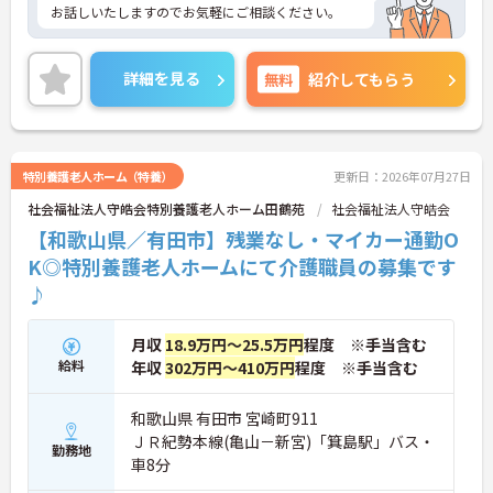
お話しいたしますのでお気軽にご相談ください。
詳細を見る
無料
紹介してもらう
特別養護老人ホーム（特養）
更新日：2026年07月27日
社会福祉法人守皓会特別養護老人ホーム田鶴苑
社会福祉法人守皓会
【和歌山県／有田市】残業なし・マイカー通勤O
K◎特別養護老人ホームにて介護職員の募集です
♪
月収
18.9万円～25.5万円
程度 ※手当含む
給料
年収
302万円～410万円
程度 ※手当含む
和歌山県 有田市 宮崎町911
ＪＲ紀勢本線(亀山－新宮)「箕島駅」バス・
勤務地
車8分