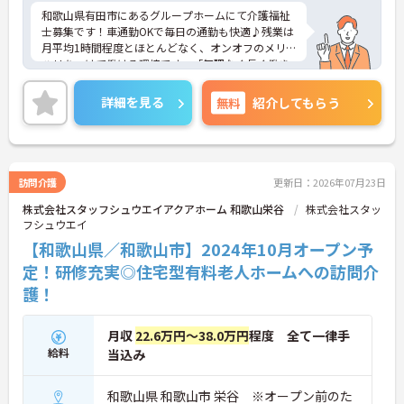
和歌山県有田市にあるグループホームにて介護福祉
士募集です！車通勤OKで毎日の通勤も快適♪残業は
月平均1時間程度とほとんどなく、オンオフのメリ
ハリをつけて働ける環境です。「無理なく長く働き
たい」「働きやすさを重視したい」という方にもお
すすめの職場です◎れます！ご興味のある方には、
詳細を見る
無料
紹介してもらう
面接対策ポイントなど、さらに詳細をご案内します
のでお気軽にご相談ください！
訪問介護
更新日：2026年07月23日
株式会社スタッフシュウエイアクアホーム 和歌山栄谷
株式会社スタッ
フシュウエイ
【和歌山県／和歌山市】2024年10月オープン予
定！研修充実◎住宅型有料老人ホームへの訪問介
護！
月収
22.6万円～38.0万円
程度 全て一律手
給料
当込み
和歌山県 和歌山市 栄谷 ※オープン前のた