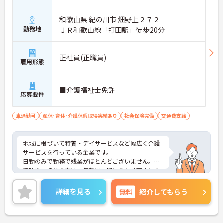
和歌山県 紀の川市 畑野上２７２
勤務地
ＪＲ和歌山線「打田駅」徒歩20分
正社員(正職員)
雇用形態
■介護福祉士免許
応募要件
車通勤可
産休･育休･介護休暇取得実績あり
社会保険完備
交通費支給
地域に根づいて特養・デイサービスなど幅広く介護
サービスを行っている企業です。
日勤のみで勤務で残業がほとんどございません。
興味をお持ちの方はお気軽にお問い合わせ下さい！
詳細を見る
無料
紹介してもらう