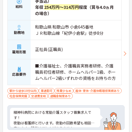
手当込）
給料
年収
254万円～314万円
程度（賞与4.0ヵ月
の場合）
和歌山県 和歌山市 小倉645番地
勤務地
ＪＲ和歌山線「紀伊小倉駅」徒歩8分
正社員(正職員)
雇用形態
■介護福祉士、介護職員実務者研修、介護
職員初任者研修、ホームヘルパー1級、ホー
応募要件
ムヘルパー2級いずれかの資格をお持ちの方
駅から徒歩10分以内
車通勤可
残業少なめ
産休･育休･介護休暇取得実績あり
社会保険完備
交通費支給
退職金制度あり
精神科病院における常勤介護スタッフ募集求人で
す！
夜勤は看護師と行います。夜勤の回数希望も相談に
応じます。残業はほとんどありません。