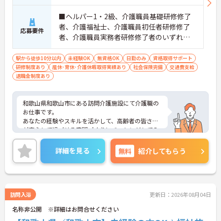
■ヘルパー1・2級、介護職員基礎研修修了
者、介護福祉士、介護職員初任者研修修了
応募要件
者、介護職員実務者研修修了者のいずれか
の資格 ■普通自動車運転免許（AT限定可）
必須 ■未経験の方OK
駅から徒歩10分以内
未経験OK
無資格OK
日勤のみ
資格取得サポート
研修制度あり
産休･育休･介護休暇取得実績あり
社会保険完備
交通費支給
退職金制度あり
和歌山県和歌山市にある訪問介護施設にて介護職の
お仕事です。
あなたの経験やスキルを活かして、高齢者の皆さま
が安心して過ごせる空間づくりにチャレンジしてみ
ませんか？
ご興味ある方には、面接対策ポイントなど、さらに
詳細を見る
無料
紹介してもらう
詳細をお話しいたしますのでお気軽にご相談くださ
い。
訪問入浴
更新日：2026年08月04日
名称非公開 ※詳細はお問合せください