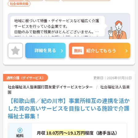
社会保険完備
地域に根づいて特養・デイサービスなど幅広く介護
サービスを行っている企業です。
日勤のみで勤務で残業がほとんどございません。
興味をお持ちの方はお気軽にお問い合わせ下さい！
詳細を見る
無料
紹介してもらう
通所介護（デイサービス）
更新日：2026年07月31日
社会福祉法人皆楽園打田友愛デイサービスセンター
社会福祉法人皆楽
園
【和歌山県／紀の川市】事業所相互の連携を活か
した質の高いサービスを目指している施設で介護
福祉士募集！
月収
18.0万円～19.1万円
程度（諸手当込）
給料