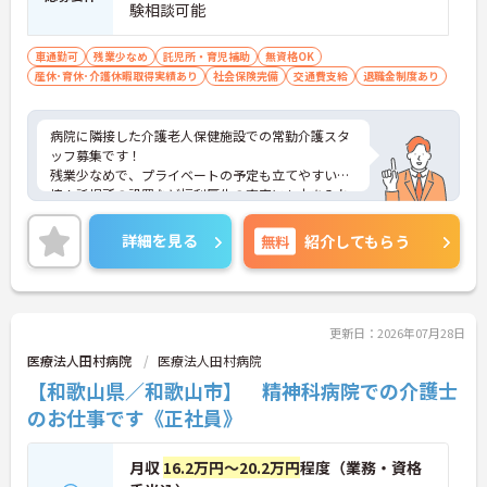
験相談可能
車通勤可
残業少なめ
託児所・育児補助
無資格OK
産休･育休･介護休暇取得実績あり
社会保険完備
交通費支給
退職金制度あり
病院に隣接した介護老人保健施設での常勤介護スタ
ッフ募集です！
残業少なめで、プライベートの予定も立てやすい環
境！託児所の設置など福利厚生の充実にも力を入れ
ているので安心して長期での就業が可能です！
ご興味ある方には、面接のポイントなど、さらに詳
詳細を見る
無料
紹介してもらう
細をお話致しますのでお気軽にご相談ください。
更新日：2026年07月28日
医療法人田村病院
医療法人田村病院
【和歌山県／和歌山市】 精神科病院での介護士
のお仕事です《正社員》
月収
16.2万円～20.2万円
程度（業務・資格