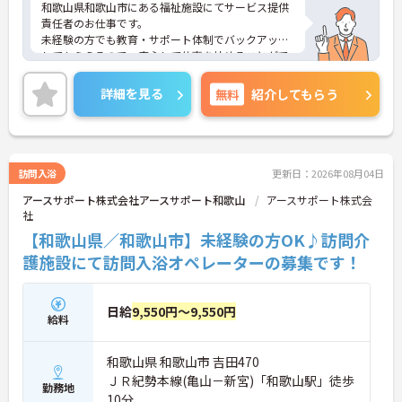
和歌山県和歌山市にある福祉施設にてサービス提供
責任者のお仕事です。
未経験の方でも教育・サポート体制でバックアップ
してもらえるので、安心して仕事を始めることがで
きます！
ご興味ある方には、面接対策ポイントなど、さらに
詳細を見る
無料
紹介してもらう
詳細をお話しいたしますのでお気軽にご相談くださ
い。
訪問入浴
更新日：2026年08月04日
アースサポート株式会社アースサポート和歌山
アースサポート株式会
社
【和歌山県／和歌山市】未経験の方OK♪訪問介
護施設にて訪問入浴オペレーターの募集です！
日給
9,550円～9,550円
給料
和歌山県 和歌山市 吉田470
ＪＲ紀勢本線(亀山－新宮)「和歌山駅」徒歩
勤務地
10分