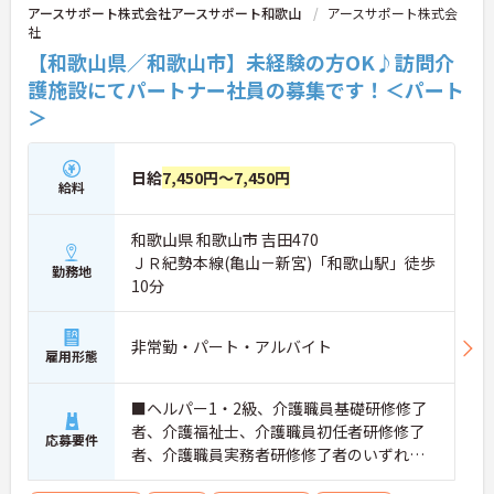
アースサポート株式会社アースサポート和歌山
アースサポート株式会
社
【和歌山県／和歌山市】未経験の方OK♪訪問介
護施設にてパートナー社員の募集です！＜パート
＞
日給
7,450円～7,450円
給料
和歌山県 和歌山市 吉田470
ＪＲ紀勢本線(亀山－新宮)「和歌山駅」徒歩
勤務地
10分
非常勤・パート・アルバイト
雇用形態
■ヘルパー1・2級、介護職員基礎研修修了
者、介護福祉士、介護職員初任者研修修了
応募要件
者、介護職員実務者研修修了者のいずれか
の資格 ■普通自動車運転免許（AT限定可）