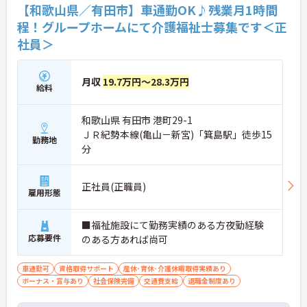
【和歌山県／有田市】車通勤OK♪残業月1時間
程！グループホームにて介護福祉士募集です＜正
社員＞
月収
19.7万円～28.3万円
給料
和歌山県 有田市 港町29-1
ＪＲ紀勢本線(亀山－新宮)「箕島駅」徒歩15
勤務地
分
正社員(正職員)
雇用形態
■福祉施設にて勤務実績のある方夜勤経験
応募要件
のある方あれば尚可
車通勤可
資格取得サポート
産休･育休･介護休暇取得実績あり
ボーナス・賞与あり
社会保険完備
交通費支給
退職金制度あり