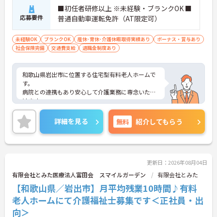
■初任者研修以上 ※未経験・ブランクOK ■
応募要件
普通自動車運転免許（AT限定可）
未経験OK
ブランクOK
産休･育休･介護休暇取得実績あり
ボーナス・賞与あり
社会保険完備
交通費支給
退職金制度あり
和歌山県岩出市に位置する住宅型有料老人ホームで
す。
病院との連携もあり安心して介護業務に専念いただ
けます。
研修制度もしっかりあり、未経験・ブランクのある
方もで安心してスタートいただけます。明るく元気
詳細を見る
無料
紹介してもらう
な職場で、相談もし易い環境です。ご興味ある方に
は、面接対策ポイントなど、さらに詳細をお話しい
たしますのでお気軽にご相談ください！
更新日：2026年08月04日
有限会社とみた医療法人富田会 スマイルガーデン
有限会社とみた
【和歌山県／岩出市】月平均残業10時間♪有料
老人ホームにて介護福祉士募集です＜正社員・出
向＞