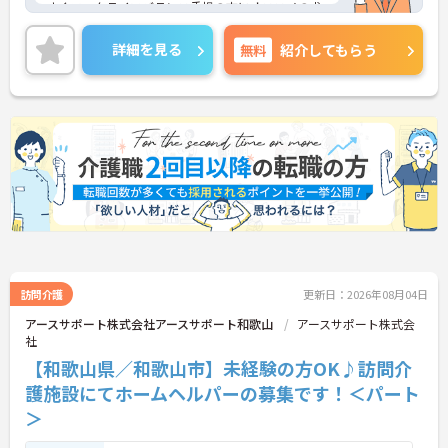
すくワークライフバランス重視の方にオススメの求
人♪
年間休日も110日以上としっかり取得できるので、
詳細を見る
無料
紹介してもらう
働きやすく長く続けやすい環境ですよ★
ご興味ある方には、面接対策ポイントなど、さらに
詳細をお話しいたしますのでお気軽にご相談くださ
い。
訪問介護
更新日：2026年08月04日
アースサポート株式会社アースサポート和歌山
アースサポート株式会
社
【和歌山県／和歌山市】未経験の方OK♪訪問介
護施設にてホームヘルパーの募集です！＜パート
＞