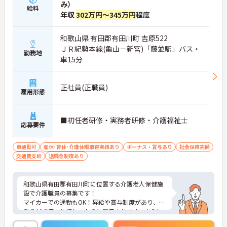
み）
給料
年収
302万円～345万円
程度
和歌山県 有田郡有田川町 吉原522
ＪＲ紀勢本線(亀山－新宮)「藤並駅」バス・
勤務地
車15分
正社員(正職員)
雇用形態
■初任者研修・実務者研修・介護福祉士
応募要件
車通勤可
産休･育休･介護休暇取得実績あり
ボーナス・賞与あり
社会保険完備
交通費支給
退職金制度あり
和歌山県有田郡有田川町に位置する介護老人保健施
設で介護職員の募集です！
マイカーでの通勤もOK！昇給や賞与制度があり、頑
張りが評価されてしっかりと還元されます。さらに
各種手当もあるのは嬉しいポイントです◎フォロー