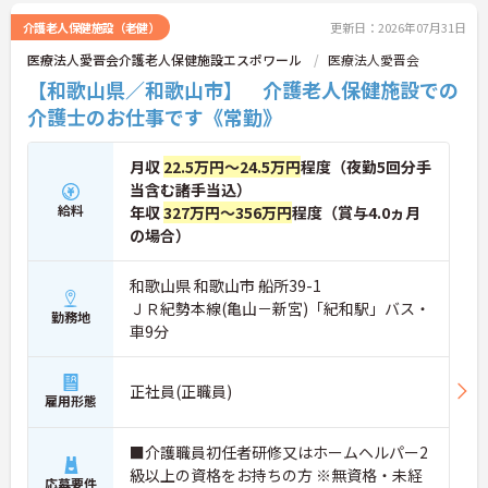
介護老人保健施設（老健）
更新日：2026年07月31日
医療法人愛晋会介護老人保健施設エスポワール
医療法人愛晋会
【和歌山県／和歌山市】 介護老人保健施設での
介護士のお仕事です《常勤》
月収
22.5万円～24.5万円
程度（夜勤5回分手
当含む諸手当込）
給料
年収
327万円～356万円
程度（賞与4.0ヵ月
の場合）
和歌山県 和歌山市 船所39-1
ＪＲ紀勢本線(亀山－新宮)「紀和駅」バス・
勤務地
車9分
正社員(正職員)
雇用形態
■介護職員初任者研修又はホームヘルパー2
級以上の資格をお持ちの方 ※無資格・未経
応募要件