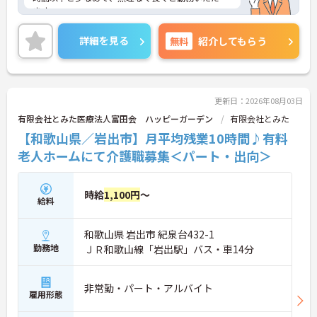
ます。
ご興味のある方には、面接対策ポイントなど、さら
に詳細をご案内しますのでお気軽にご相談くださ
詳細を見る
無料
紹介してもらう
い！
更新日：2026年08月03日
有限会社とみた医療法人富田会 ハッピーガーデン
有限会社とみた
【和歌山県／岩出市】月平均残業10時間♪有料
老人ホームにて介護職募集＜パート・出向＞
時給
1,100円
～
給料
和歌山県 岩出市 紀泉台432-1
勤務地
ＪＲ和歌山線「岩出駅」バス・車14分
非常勤・パート・アルバイト
雇用形態