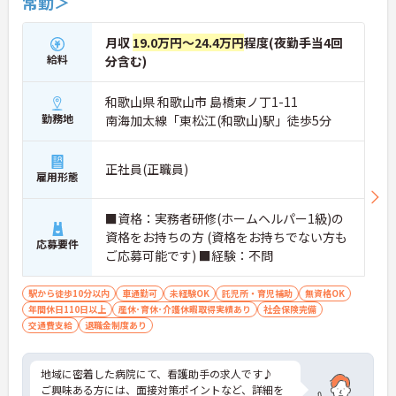
常勤＞
月収
19.0万円～24.4万円
程度(夜勤手当4回
給料
分含む)
和歌山県 和歌山市 島橋東ノ丁1-11
勤務地
南海加太線「東松江(和歌山)駅」徒歩5分
正社員(正職員)
雇用形態
■資格：実務者研修(ホームヘルパー1級)の
資格をお持ちの方 (資格をお持ちでない方も
応募要件
ご応募可能です) ■経験：不問
駅から徒歩10分以内
車通勤可
未経験OK
託児所・育児補助
無資格OK
年間休日110日以上
産休･育休･介護休暇取得実績あり
社会保険完備
交通費支給
退職金制度あり
地域に密着した病院にて、看護助手の求人です♪
ご興味ある方には、面接対策ポイントなど、詳細を