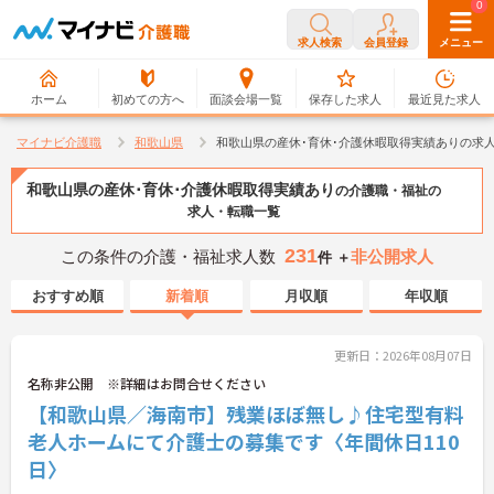
0
0
求人検索
会員登録
メニュー
ホーム
初めての方へ
面談会場一覧
保存した求人
最近見た求人
マイナビ介護職
和歌山県
和歌山県の産休･育休･介護休暇取得実績ありの求
和歌山県の産休･育休･介護休暇取得実績あり
の介護職・福祉の
求人・転職一覧
231
この条件の介護・福祉求人数
非公開求人
件 ＋
おすすめ順
新着順
月収順
年収順
更新日：2026年08月07日
名称非公開 ※詳細はお問合せください
【和歌山県／海南市】残業ほぼ無し♪住宅型有料
老人ホームにて介護士の募集です〈年間休日110
日〉