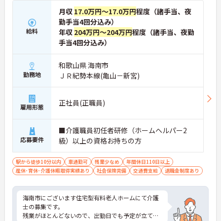
月収
17.0万円～17.0万円
程度（諸手当、夜
勤手当4回分込み）
給料
年収
204万円～204万円
程度（諸手当、夜勤
手当4回分込み）
和歌山県 海南市
勤務地
ＪＲ紀勢本線(亀山－新宮)
正社員(正職員)
雇用形態
■介護職員初任者研修（ホームヘルパー2
応募要件
級）以上の資格お持ちの方
駅から徒歩10分以内
車通勤可
残業少なめ
年間休日110日以上
産休･育休･介護休暇取得実績あり
社会保険完備
交通費支給
退職金制度あり
海南市にございます住宅型有料老人ホームにて介護
士の募集です。
残業がほとんどないので、出勤日でも予定が立てや