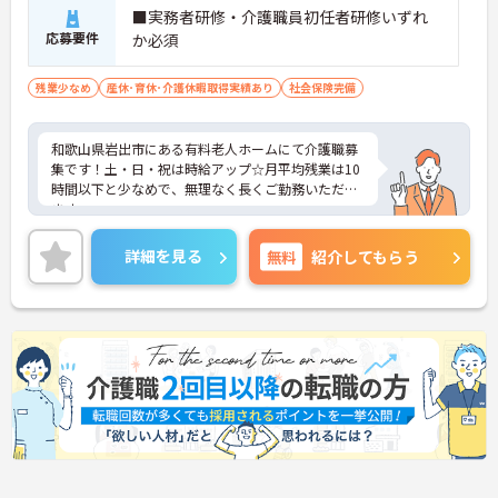
■実務者研修・介護職員初任者研修いずれ
応募要件
か必須
残業少なめ
産休･育休･介護休暇取得実績あり
社会保険完備
和歌山県岩出市にある有料老人ホームにて介護職募
集です！土・日・祝は時給アップ☆月平均残業は10
時間以下と少なめで、無理なく長くご勤務いただけ
ます。
ご興味のある方には、面接対策ポイントなど、さら
に詳細をご案内しますのでお気軽にご相談くださ
詳細を見る
無料
紹介してもらう
い！