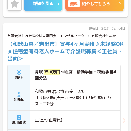
体制もあり、経験に関わらず安心してスタートでき
詳細を見る
無料
紹介してもらう
ます。
こちらの求人にご興味がございましたら面接のポイ
ントもお伝えしますので是非ご応募お待ちしており
ます。
更新日：2026年08月04日
有限会社とみた医療法人富田会 エンゼルパーク
有限会社とみた
【和歌山県／岩出市】賞与4ヶ月実積♪未経験OK
★住宅型有料老人ホームで介護職募集＜正社員・
出向＞
月収
25.0万円
～程度 精勤手当・夜勤手当4
給料
回分込
和歌山県 岩出市 西安上270
ＪＲ阪和線(天王寺－和歌山)「紀伊駅」バ
勤務地
ス・車8分
正社員(正職員)
雇用形態