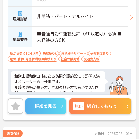
非常勤・パート・アルバイト
雇用形態
■普通自動車運転免許（AT限定可）必須 ■
応募要件
未経験の方OK
駅から徒歩10分以内
未経験OK
資格取得サポート
研修制度あり
産休･育休･介護休暇取得実績あり
社会保険完備
交通費支給
和歌山県和歌山市にある訪問介護施設にて訪問入浴
オペレーターのお仕事です。
介護の資格が無い方、経験の無い方でも必ず3人体
制での業務なので安心して仕事を始めることができ
ます！
ご興味ある方には、面接対策ポイントなど、さらに
詳細を見る
無料
紹介してもらう
詳細をお話しいたしますのでお気軽にご相談くださ
い。
訪問介護
更新日：2026年08月04日