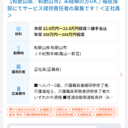
【和歌山県／和歌山市】未経験の方OK♪福祉施
設にてサービス提供責任者の募集です！＜正社員
＞
月収
22.0万円～22.0万円
程度※諸手当込
給料
年収
303万円～303万円
程度
和歌山県 和歌山市
勤務地
ＪＲ紀勢本線(亀山－新宮)
正社員(正職員)
雇用形態
■ヘルパー1級、介護職員基礎研修修了者、
介護福祉士、介護職員実務者研修修了者の
応募要件
いずれかの資格 ■普通自動車運転免許（AT
限定可）必須 ■未経験の方OK
駅から徒歩10分以内
未経験OK
日勤のみ
資格取得サポート
研修制度あり
産休･育休･介護休暇取得実績あり
社会保険完備
交通費支給
退職金制度あり