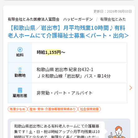
更新日：2026年08月03日
有限会社とみた医療法人富田会 ハッピーガーデン
有限会社とみた
【和歌山県／岩出市】月平均残業10時間♪有料
老人ホームにて介護福祉士募集＜パート・出向＞
時給
1,155円
～
給料
和歌山県 岩出市 紀泉台432-1
勤務地
ＪＲ和歌山線「岩出駅」バス・車14分
非常勤・パート・アルバイト
雇用形態
残業少なめ
産休･育休･介護休暇取得実績あり
社会保険完備
和歌山県岩出市にある有料老人ホームにて介護職募
集です！土・日・祝は時給アップ☆月平均残業は10
時間以下と少なめで、無理なく長くご勤務いただけ