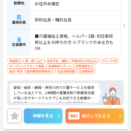
勤務地
め住所未確定
契約社員・嘱託社員
雇用形態
■介護福祉士資格、ヘルパー2級･初任者研
修以上をお持ちの方 ※ブランクのある方も
応募要件
OK
車通勤可
寮・借り上げ
住宅手当・補助
年間休日110日以上
ブランクOK
オープニングスタッフ募集
資格取得サポート
研修制度あり
産休･育休･介護休暇取得実績あり
社会保険完備
交通費支給
愛知・岐阜・静岡・神奈川内で介護サービスを提供
している法人です。24時間の看護体制で医療依存度
が高い方やターミナルケアにも対応できる医療対応
型有料老人ホーム、ユニット型の特別養護老人ホー
ムを運営しています。利用者様とスタッフとの距離
も近く、一人ひとりに寄り添ったケアが実現できま
詳細を見る
無料
紹介してもらう
す。福利厚生も整っており長く安心してご就業でき
る環境です。ご興味ある方には、面接対策ポイント
など、さらに詳細をお話しいたしますのでお気軽に