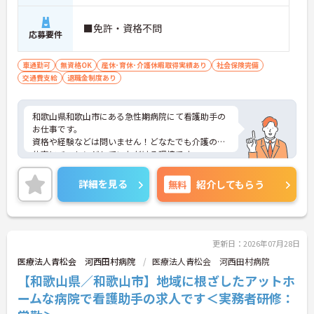
■免許・資格不問
応募要件
車通勤可
無資格OK
産休･育休･介護休暇取得実績あり
社会保険完備
交通費支給
退職金制度あり
和歌山県和歌山市にある急性期病院にて看護助手の
お仕事です。
資格や経験などは問いません！どなたでも介護のお
仕事にチャレンジしていただける環境です。
ご興味がある方は是非一度マイナビまでお問合せ下
さい。更に詳細などお伝えします。
詳細を見る
無料
紹介してもらう
更新日：2026年07月28日
医療法人青松会 河西田村病院
医療法人青松会 河西田村病院
【和歌山県／和歌山市】地域に根ざしたアットホ
ームな病院で看護助手の求人です＜実務者研修：