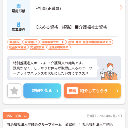
正社員(正職員)
雇用形態
【求める資格・経験】 ■介護福祉士資格
応募要件
車通勤可
無資格OK
資格取得サポート
産休･育休･介護休暇取得実績あり
社会保険完備
交通費支給
退職金制度あり
特別養護老人ホームにて介護職員の募集です。
残業がなく、しっかりお休みが取得出来るので、ワ
ークライフバランスを大切にしたい方にオススメで
す◎
ご興味ある方には、面接対策ポイントなど、さらに
詳細をお話しいたしますのでお気軽にご相談くださ
詳細を見る
無料
紹介してもらう
い。
グループホーム
更新日：2026年07月27日
社会福祉法人守皓会グループホーム 愛宕苑
社会福祉法人守皓会