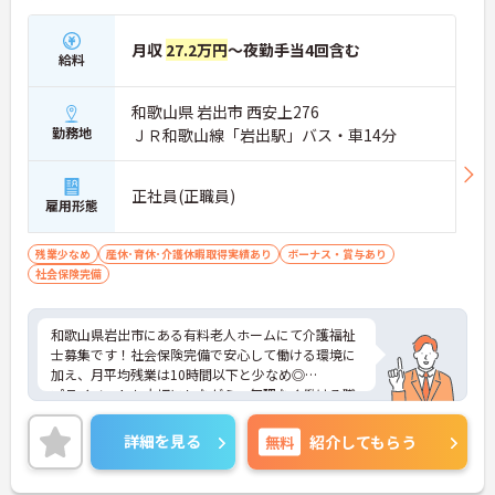
月収
27.2万円
～夜勤手当4回含む
給料
和歌山県 岩出市 西安上276
勤務地
ＪＲ和歌山線「岩出駅」バス・車14分
正社員(正職員)
雇用形態
残業少なめ
産休･育休･介護休暇取得実績あり
ボーナス・賞与あり
社会保険完備
和歌山県岩出市にある有料老人ホームにて介護福祉
士募集です！社会保険完備で安心して働ける環境に
加え、月平均残業は10時間以下と少なめ◎
プライベートも大切にしながら、無理なく働ける職
場です。ご興味のある方には、面接対策ポイントな
ど、さらに詳細をご案内しますのでお気軽にご相談
詳細を見る
無料
紹介してもらう
ください！