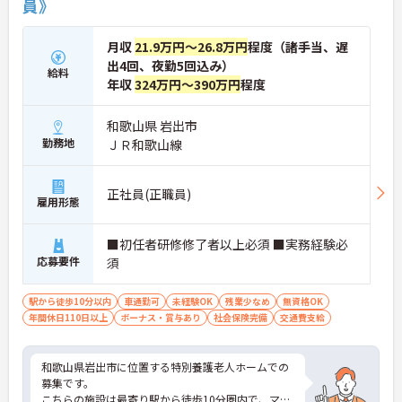
員》
月収
21.9万円～26.8万円
程度（諸手当、遅
出4回、夜勤5回込み）
給料
年収
324万円～390万円
程度
和歌山県 岩出市
勤務地
ＪＲ和歌山線
正社員(正職員)
雇用形態
■初任者研修修了者以上必須 ■実務経験必
応募要件
須
駅から徒歩10分以内
車通勤可
未経験OK
残業少なめ
無資格OK
年間休日110日以上
ボーナス・賞与あり
社会保険完備
交通費支給
和歌山県岩出市に位置する特別養護老人ホームでの
募集です。
こちらの施設は最寄り駅から徒歩10分圏内で、マイ