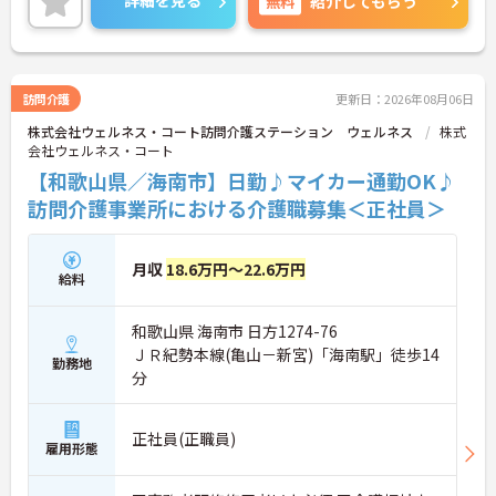
詳細を見る
無料
紹介してもらう
に詳細をご案内しますのでお気軽にご相談くださ
い！
訪問介護
更新日：2026年08月06日
株式会社ウェルネス・コート訪問介護ステーション ウェルネス
株式
会社ウェルネス・コート
【和歌山県／海南市】日勤♪マイカー通勤OK♪
訪問介護事業所における介護職募集＜正社員＞
月収
18.6万円～22.6万円
給料
和歌山県 海南市 日方1274-76
ＪＲ紀勢本線(亀山－新宮)「海南駅」徒歩14
勤務地
分
正社員(正職員)
雇用形態