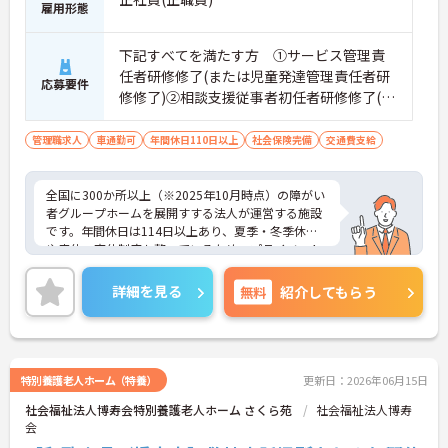
雇用形態
下記すべてを満たす方 ①サービス管理責
任者研修修了(または児童発達管理責任者研
応募要件
修修了)②相談支援従事者初任者研修修了(ま
たは相談支援従事者実務者研修修了)③普通
自動車運転免許(AT限定可)
管理職求人
車通勤可
年間休日110日以上
社会保険完備
交通費支給
全国に300か所以上（※2025年10月時点）の障がい
者グループホームを展開すする法人が運営する施設
です。年間休日は114日以上あり、夏季・冬季休暇
や産休・育休制度も整っているため、プライベート
を大切にしながら長く働けます。20代からシニアま
で幅広い年代のスタッフが活躍しており、子育て中
詳細を見る
無料
紹介してもらう
の方も多いので、お互いに協力し合える温かい雰囲
気です。研修制度や外部勉強会の受講支援もあり、
働きながらスキルアップを目指せる環境が魅力。請
求業務は本社が一括対応するため、ご利用者さまの
支援やスタッフの育成といった現場のマネジメント
特別養護老人ホーム（特養）
更新日：2026年06月15日
業務に集中できます。これまでの経験や資格を活か
社会福祉法人博寿会特別養護老人ホーム さくら苑
社会福祉法人博寿
し、安定した環境でキャリアを築きたい方をお待ち
会
しています。ご興味のある方は詳細等をお伝えしま
すので、お気軽にお問い合わせください。