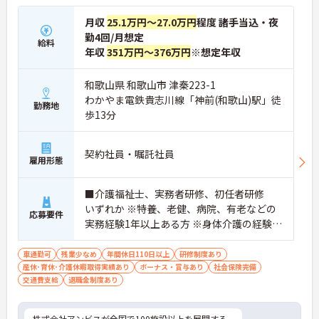
月収
25.1万円～27.0万円
程度 諸手当込・夜
勤4回/月想定
給料
年収
351万円～376万円
※想定年収
和歌山県 和歌山市 津秦223-1
わかやま電鉄貴志川線「神前(和歌山)駅」徒
勤務地
歩13分
契約社員・嘱託社員
雇用形態
■介護福祉士、実務者研修、初任者研修
いずれか ※特養、老健、病院、有老などの
応募要件
実務経験1年以上ある方 ※身体介護の経験年
以上ある方、機械浴の使用の経験のある方
歓迎
車通勤可
残業少なめ
年間休日110日以上
研修制度あり
産休･育休･介護休暇取得実績あり
ボーナス・賞与あり
社会保険完備
交通費支給
退職金制度あり
株式会社アンビスが全国で100施設以上を展開する