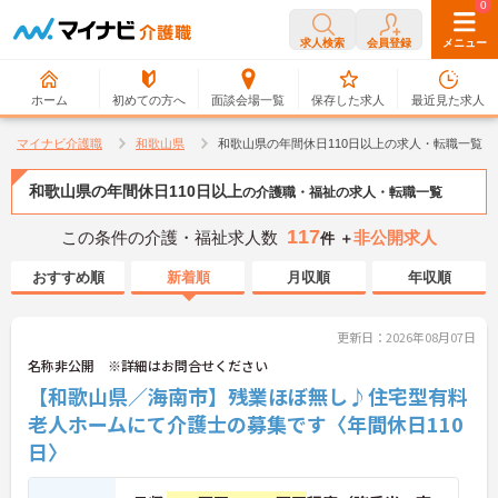
0
0
求人検索
会員登録
メニュー
ホーム
初めての方へ
面談会場一覧
保存した求人
最近見た求人
マイナビ介護職
和歌山県
和歌山県の年間休日110日以上の求人・転職一覧
和歌山県の年間休日110日以上
の介護職・福祉の求人・転職一覧
117
この条件の介護・福祉求人数
非公開求人
件 ＋
おすすめ順
新着順
月収順
年収順
更新日：2026年08月07日
名称非公開 ※詳細はお問合せください
【和歌山県／海南市】残業ほぼ無し♪住宅型有料
老人ホームにて介護士の募集です〈年間休日110
日〉