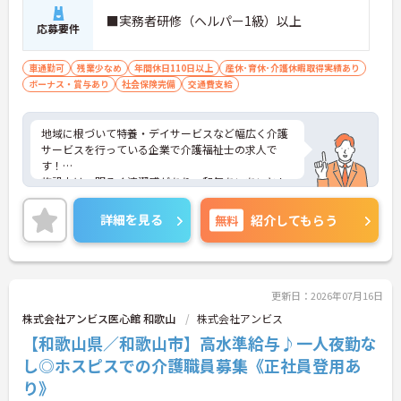
■実務者研修（ヘルパー1級）以上
応募要件
車通勤可
残業少なめ
年間休日110日以上
産休･育休･介護休暇取得実績あり
ボーナス・賞与あり
社会保険完備
交通費支給
地域に根づいて特養・デイサービスなど幅広く介護
サービスを行っている企業で介護福祉士の求人で
す！
施設内は、明るく清潔感があり、和気あいあいとし
た雰囲気です♪
利用者様の生活に変化がつくよう、誕生会やお花見
詳細を見る
無料
紹介してもらう
など、四季折々の楽しいイベントがたくさん☆
残業はほとんどないのでプライベートや家庭との両
立もしやすい環境です！
経験は問いません！未経験の方でも丁寧に教えてく
れるので、安心して就業していただけます！
更新日：2026年07月16日
ご興味がある方は是非一度マイナビまでお問合せ下
株式会社アンビス医心館 和歌山
株式会社アンビス
さい！
【和歌山県／和歌山市】高水準給与♪一人夜勤な
し◎ホスピスでの介護職員募集《正社員登用あ
り》