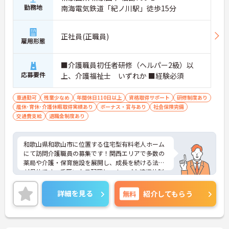
のＯＪＴ研修を実施し、ｅラーニングを用いた学習
勤務地
南海電気鉄道「紀ノ川駅」徒歩15分
の機会も提供されます
・施設内には看護師が24時間常駐しており、急変時
の対応や専門的な医療処置は看護師が担当するため
正社員(正職員)
負担が減ります
雇用形態
・介護スタッフと看護スタッフの比率が1対1で相談
しやすく、初任者研修や実務者研修からでも着実に
■介護職員初任者研修（ヘルパー2級）以
専門性を高められます
応募要件
＜残業月7時間以下で身体の負担を軽減！＞
上、介護福祉士 いずれか ■経験必須
・常勤で働くスタッフの比率が90パーセント以上と
高く、急なシフト変更や無理な長時間勤務が発生し
車通勤可
残業少なめ
年間休日110日以上
資格取得サポート
研修制度あり
にくい人員体制です
産休･育休･介護休暇取得実績あり
ボーナス・賞与あり
社会保険完備
・訪問スケジュールに沿って施設内でのケアを行う
交通費支給
退職金制度あり
ため、月平均の残業時間は5時間から7時間程度とか
なり少なめに抑えられます
・夜勤明けの翌日は原則としてお休みとなるシフト
和歌山県和歌山市に位置する住宅型有料老人ホーム
編成が組まれており、しっかりと休息を取りながら
にて訪問介護職員の募集です！関西エリアで多数の
長期的な就業が可能です
薬局や介護・保育施設を展開し、成長を続ける法人
＜評価制度でキャリアアップ＞
が母体です。手厚い人員配置とスムーズな連携体制
・介護福祉士や初任者研修などの資格や実務経験、
を整えています。最新設備を完備し、体力的な負担
夜勤回数がしっかりと給与に反映されるためモチベ
を軽減する工夫が随所に施されています。月3日の希
詳細を見る
無料
紹介してもらう
ーションを維持できます
望休や夜勤回数の相談が可能なシフト体制に加え、
・年次を問わずリーダーや主任などのマネジメント
残業なしでも年収400万円以上が可能という高い待
職へ昇格する事例も多数あり、腰を据えて長期的な
遇も魅力です。資格取得支援や外部研修などの教育
キャリア形成が可能です
体制も充実しており、育休取得率100パーセントと