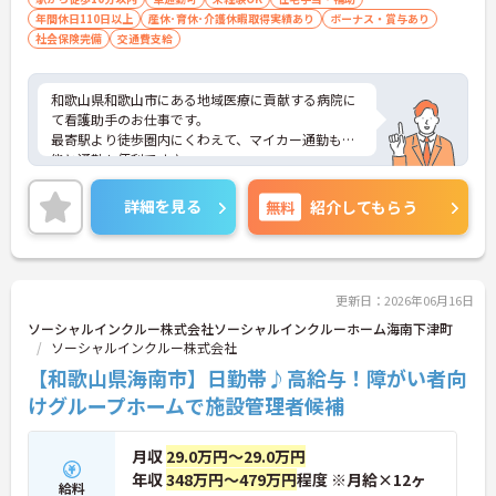
年間休日110日以上
産休･育休･介護休暇取得実績あり
ボーナス・賞与あり
社会保険完備
交通費支給
和歌山県和歌山市にある地域医療に貢献する病院に
て看護助手のお仕事です。
最寄駅より徒歩圏内にくわえて、マイカー通勤も可
能と通勤も便利です♪
ご興味ある方には、面接対策ポイントなど、さらに
詳細をお話しいたしますのでお気軽にご相談くださ
詳細を見る
無料
紹介してもらう
い。
更新日：2026年06月16日
ソーシャルインクルー株式会社ソーシャルインクルーホーム海南下津町
ソーシャルインクルー株式会社
【和歌山県海南市】日勤帯♪高給与！障がい者向
けグループホームで施設管理者候補
月収
29.0万円～29.0万円
年収
348万円～479万円
程度 ※月給×12ヶ
給料