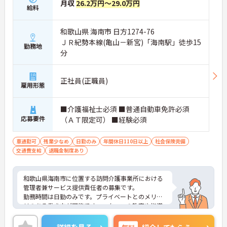
月収
26.2万円～29.0万円
給料
和歌山県 海南市 日方1274-76
ＪＲ紀勢本線(亀山－新宮)「海南駅」徒歩15
勤務地
分
正社員(正職員)
雇用形態
■介護福祉士必須 ■普通自動車免許必須
応募要件
（ＡＴ限定可） ■経験必須
車通勤可
残業少なめ
日勤のみ
年間休日110日以上
社会保険完備
交通費支給
退職金制度あり
和歌山県海南市に位置する訪問介護事業所における
管理者兼サービス提供責任者の募集です。
勤務時間は日勤のみです。プライベートとのメリハ
リのある働き方が可能です。スタッフの教育や指導
を行うやりがいのあるお仕事です。
ご興味のある方には、面接対策ポイントなど、さら