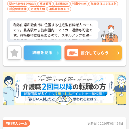
駅から徒歩10分以内
車通勤可
未経験OK
残業少なめ
年間休日110日以上
社会保険完備
交通費支給
退職金制度あり
和歌山県和歌山市に位置する住宅型有料老人ホーム
です。最寄駅から徒歩圏内！マイカー通勤も可能で
す。資格取得支援もあるので、スキルアップを望め
る環境です。ご興味をお持ちの方はお気軽にお問い
合わせください。
詳細を見る
無料
紹介してもらう
有料老人ホーム
更新日：2026年06月24日