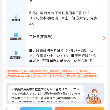
月
和歌山県 海南市 下津町丸田字平田13-1
ＪＲ紀勢本線(亀山－新宮)「加茂郷駅」徒歩
勤務地
1分
正社員(正職員)
雇用形態
■介護職員初任者研修（ヘルパー2級）以
上、介護福祉士 いずれか ■実務経験2～3
応募要件
年以上（管理業務に就かれていた方歓迎）
管理職求人
駅から徒歩10分以内
車通勤可
残業少なめ
日勤のみ
年間休日110日以上
オープニングスタッフ募集
社会保険完備
交通費支給
和歌山県海南市に位置する障がい者向けグループホ
ームでの求人です。1から理想の施設を築いていただ
けるポジションです。管理業務から関係機関への対
応、ご利用者様の支援等幅広くご対応をいただきま
す。大手ならではの充実した福利厚生で、安心して