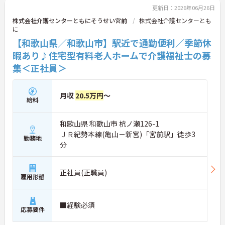
いう実績から、長期的なキャリア形成に最適な環境
更新日：2026年06月26日
です。
株式会社介護センターともにそうせい宮前
株式会社介護センターとも
に
★おすすめPOINT★
【和歌山県／和歌山市】駅近で通勤便利／季節休
【柔軟なシフト調整により無理のない働き方が実現
可能です】
暇あり♪住宅型有料老人ホームで介護福祉士の募
・月9から10日のお休みのうち3日は希望休を取得で
集＜正社員＞
きるため、プライベートの予定に合わせて柔軟に働
けます
・夜勤回数の相談も可能であり、残業が発生しない
月収
20.5万円
～
勤務体制のため、ご自身のライフスタイルを大切に
給料
できます
和歌山県 和歌山市 杭ノ瀬126-1
【充実の待遇と手厚い福利厚生で長く安定して活躍
できます】
ＪＲ紀勢本線(亀山－新宮)「宮前駅」徒歩3
勤務地
・手当が充実しており残業なしでも年収400万円以
分
上を目指すことができ、経験を積むことでさらなる
収入アップも見込めます
・育休や産休の取得率が100パーセントと高く、転
正社員(正職員)
雇用形態
居を伴う転勤もないため、ライフステージが変化し
ても腰を据えて働き続けられます
■経験必須
応募要件