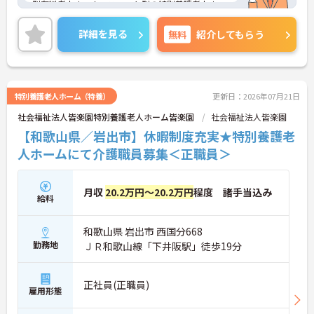
型有料老人ホーム、ユニット型の特別養護老人ホー
ムを運営しています。利用者様とスタッフとの距離
も近く、一人ひとりに寄り添ったケアが実現できま
詳細を見る
無料
紹介してもらう
す。福利厚生も整っており長く安心してご就業でき
る環境です。ご興味ある方には、面接対策ポイント
など、さらに詳細をお話しいたしますのでお気軽に
ご相談ください！
特別養護老人ホーム（特養）
更新日：2026年07月21日
社会福祉法人皆楽園特別養護老人ホーム皆楽園
社会福祉法人皆楽園
【和歌山県／岩出市】休暇制度充実★特別養護老
人ホームにて介護職員募集＜正職員＞
月収
20.2万円～20.2万円
程度 諸手当込み
給料
和歌山県 岩出市 西国分668
勤務地
ＪＲ和歌山線「下井阪駅」徒歩19分
正社員(正職員)
雇用形態