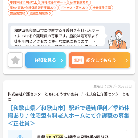
年間休日110日以上
資格取得サポート
研修制度あり
産休･育休･介護休暇取得実績あり
ボーナス・賞与あり
社会保険完備
交通費支給
退職金制度あり
和歌山県和歌山市に位置する介護付き有料老人ホー
ムにおける介護職員の募集です。施設は最寄駅より
徒歩圏内とアクセスに便利な立地にあります。
昇給・賞与制度があり、頑張りがきちんと評価され
る職場です。また、研修制度・資格取得支援制度が
あり、働きながらスキルアップが目指せる環境で
詳細を見る
無料
紹介してもらう
す。
ご興味のある方には、面接対策ポイントなど、さら
に詳細をご案内しますのでお気軽にご相談くださ
い！
更新日：2026年06月23日
株式会社介護センターともにそうせい宮前
株式会社介護センターとも
に
【和歌山県／和歌山市】駅近で通勤便利／季節休
暇あり♪住宅型有料老人ホームにて介護職の募集
＜正社員＞
月収
20.0万円
～程度※夜勤手5回分込