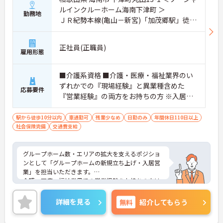
ルインクルーホーム海南下津町 ＞
勤務地
ＪＲ紀勢本線(亀山－新宮)「加茂郷駅」徒歩
1分
正社員(正職員)
雇用形態
■介護系資格 ■介護・医療・福祉業界のい
ずれかでの『現場経験』と異業種含めた
応募要件
『営業経験』の両方をお持ちの方 ※入居営
業の経験（施設長兼任可）必須 ※介護・医
療・福祉業界での営業経験お持ちの方はも
駅から徒歩10分以内
車通勤可
残業少なめ
日勤のみ
年間休日110日以上
社会保険完備
交通費支給
ちろん大歓迎 ※入居相談員の経験、施設管
理業務の経験、採用業務・マネジメント業
務の経験がある方歓迎 ■普通自動車免許(AT
グループホーム数・エリアの拡大を支えるポジショ
限定可)
ンとして「グループホームの新規立ち上げ・入居営
業」を担当いただきます。
介護・医療・福祉業界での営業経験をお持ちの方は
もちろん、入居相談員の経験、採用業務やマネジメ
ント経験のある方も即戦力としてご活躍いただま
詳細を見る
無料
紹介してもらう
す。子育て中の方も無理なく働ける環境です。年間
休日120日あり、ワークライフバランスも大切にし