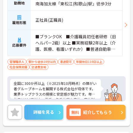
勤務地
南海加太線「東松江(和歌山)駅」徒歩3分
正社員(正職員)
雇用形態
■ブランクOK ■介護職員初任者研修（旧
ヘルパー2級）以上 ■実務経験2年以上（介
応募要件
護、医療、看護いずれか） ■普通自動車運
転免許(AT限定可) ※管理業務に就かれて
いた方歓迎
管理職求人
駅から徒歩10分以内
車通勤可
年間休日110日以上
社会保険完備
交通費支給
全国に300か所以上（※2025年10月時点）の障がい
者グループホームを展開する株式会社が母体です。
業界トップクラスの規模と安定感が魅力です。年間
休日は114日以上、夏季・冬季休暇や産休・育休制
度もしっかり整っており、プライベートとの両立も
可能。これまでのご経験を活かし、新しいキャリア
詳細を見る
無料
紹介してもらう
を築きたい方、ぜひご応募ください。20代から60代
まで、幅広い年代の方が活躍できる職場です。ご興
味のある方は詳細等をお伝えしますので、お気軽に
お問い合わせください。