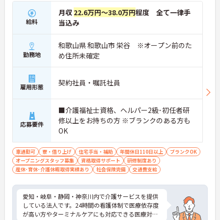
月収
22.6万円～38.0万円
程度 全て一律手
給料
当込み
和歌山県 和歌山市 栄谷 ※オープン前のた
勤務地
め住所未確定
契約社員・嘱託社員
雇用形態
■介護福祉士資格、ヘルパー2級･初任者研
修以上をお持ちの方 ※ブランクのある方も
応募要件
OK
車通勤可
寮・借り上げ
住宅手当・補助
年間休日110日以上
ブランクOK
オープニングスタッフ募集
資格取得サポート
研修制度あり
産休･育休･介護休暇取得実績あり
社会保険完備
交通費支給
愛知・岐阜・静岡・神奈川内で介護サービスを提供
している法人です。24時間の看護体制で医療依存度
が高い方やターミナルケアにも対応できる医療対応