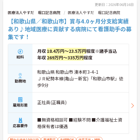
更新日：2026年06月16日
医療法人やすだ 堀口記念病院
医療法人やすだ 堀口記念病院
【和歌山県／和歌山市】賞与4.0ヶ月分支給実績
あり♪地域医療に貢献する病院にて看護助手の募
集です！
月収
18.4万円～23.5万円
程度※諸手当込
給料
年収
269万円～335万円
程度
和歌山県 和歌山市 湊本町3-4-1
ＪＲ紀勢本線(亀山－新宮)「和歌山市駅」徒
勤務地
歩9分
正社員(正職員)
雇用形態
■無資格相談可 ■経験不問 ■介護福祉士資
応募要件
格保有者は優遇
駅から徒歩10分以内
車通勤可
未経験OK
住宅手当・補助