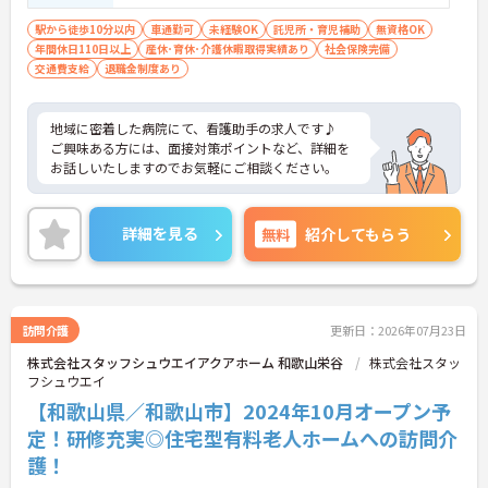
駅から徒歩10分以内
車通勤可
未経験OK
託児所・育児補助
無資格OK
年間休日110日以上
産休･育休･介護休暇取得実績あり
社会保険完備
交通費支給
退職金制度あり
地域に密着した病院にて、看護助手の求人です♪
ご興味ある方には、面接対策ポイントなど、詳細を
お話しいたしますのでお気軽にご相談ください。
詳細を見る
無料
紹介してもらう
訪問介護
更新日：2026年07月23日
株式会社スタッフシュウエイアクアホーム 和歌山栄谷
株式会社スタッ
フシュウエイ
【和歌山県／和歌山市】2024年10月オープン予
定！研修充実◎住宅型有料老人ホームへの訪問介
護！