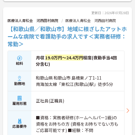
ていただます。
ご興味のある方には、面接対策ポイントなど、さら
に詳細をお話しいたしますのでお気軽にご相談くだ
更新日：2026年07月28日
さい！
医療法人青松会 河西田村病院
医療法人青松会 河西田村病院
【和歌山県／和歌山市】地域に根ざしたアットホ
ームな病院で看護助手の求人です＜実務者研修：
常勤＞
月収
19.0万円～24.4万円
程度(夜勤手当4回
給料
分含む)
和歌山県 和歌山市 島橋東ノ丁1-11
勤務地
南海加太線「東松江(和歌山)駅」徒歩5分
正社員(正職員)
雇用形態
■資格：実務者研修(ホームヘルパー1級)の
資格をお持ちの方 (資格をお持ちでない方も
応募要件
ご応募可能です) ■経験：不問