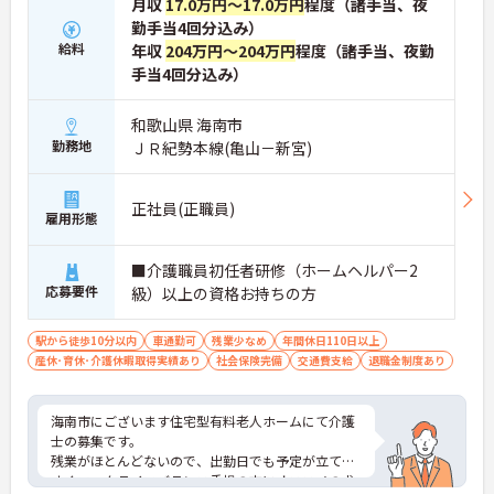
月収
17.0万円～17.0万円
程度（諸手当、夜
勤手当4回分込み）
給料
年収
204万円～204万円
程度（諸手当、夜勤
手当4回分込み）
和歌山県 海南市
勤務地
ＪＲ紀勢本線(亀山－新宮)
正社員(正職員)
雇用形態
■介護職員初任者研修（ホームヘルパー2
応募要件
級）以上の資格お持ちの方
駅から徒歩10分以内
車通勤可
残業少なめ
年間休日110日以上
産休･育休･介護休暇取得実績あり
社会保険完備
交通費支給
退職金制度あり
海南市にございます住宅型有料老人ホームにて介護
士の募集です。
残業がほとんどないので、出勤日でも予定が立てや
すくワークライフバランス重視の方にオススメの求