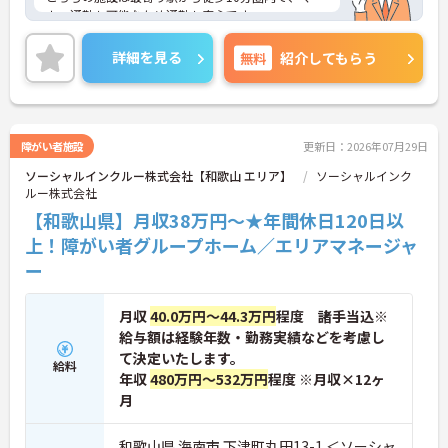
カー通勤も可能なため通勤も安心です。
年間休日は110日以上あり、プライベートの時間も
確保しやすいです。
詳細を見る
無料
紹介してもらう
ご興味のある方は、ご面接のポイントをお伝えしま
すので、お気軽にお問い合わせください。
障がい者施設
更新日：2026年07月29日
ソーシャルインクルー株式会社【和歌山 エリア】
ソーシャルインク
ルー株式会社
【和歌山県】月収38万円～★年間休日120日以
上！障がい者グループホーム／エリアマネージャ
ー
月収
40.0万円～44.3万円
程度 諸手当込※
給与額は経験年数・勤務実績などを考慮し
て決定いたします。
給料
年収
480万円～532万円
程度 ※月収×12ヶ
月
和歌山県 海南市 下津町丸田13-1 ＜ソーシャ