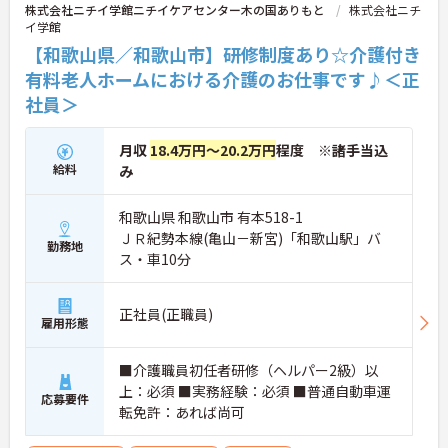
株式会社ニチイ学館ニチイケアセンター木の国ありもと
株式会社ニチ
イ学館
【和歌山県／和歌山市】研修制度あり☆介護付き
有料老人ホームにおける介護のお仕事です♪＜正
社員＞
月収
18.4万円～20.2万円
程度 ※諸手当込
給料
み
和歌山県 和歌山市 有本518-1
ＪＲ紀勢本線(亀山－新宮)「和歌山駅」バ
勤務地
ス・車10分
正社員(正職員)
雇用形態
■介護職員初任者研修（ヘルパー2級）以
上：必須 ■実務経験：必須 ■普通自動車運
応募要件
転免許：あれば尚可