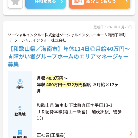
詳細を見る
無料
紹介してもらう
更新日：2026年06月20日
ソーシャルインクルー株式会社ソーシャルインクルーホーム海南下津町
ソーシャルインクルー株式会社
【和歌山県／海南市】年休114日◎月給40万円～
★障がい者グループホームのエリアマネージャー
募集
月収
40.0万円
～
年収
480万円～532万円
程度 ※月給×12ヶ
給料
月
和歌山県 海南市 下津町丸田字平田13-1
ＪＲ紀勢本線(亀山－新宮)「加茂郷駅」徒歩
勤務地
1分
正社員(正職員)
雇用形態