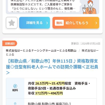
医療施設型ホスピスです。ご入居者様やご家族を
「ひとりにはしない」という理念のもと、慢性期や
終末期にあり医療依存度の高い方を受け入れ、地域
医療を支える社会的意義の高い事業を推進していま
す。現場には看護師が24時間常駐しています。急変
詳細を見る
無料
紹介してもらう
時の対応や医療行為は看護師が担当するため、初任
者研修や実務者研修の方も食事介助や入浴介助など
の生活を支えるケアに専念できる環境です。多職種
で情報を共有し、一人で判断を抱え込まないチーム
連携の体制がしっかりと整っています。働き方の面
定期巡回
更新日：2026年07月16日
では、夜勤明けの翌日が原則として公休となるほ
株式会社はーとふるナーシングホームはーとふる和歌山
株式会社はー
か、月平均の残業時間も5時間から7時間程度とかな
とふる
り少なめです。常勤スタッフの比率が90パーセント
を超えているため急な勤務変更が発生しにくく、あ
【和歌山県／和歌山市】年休115日♪資格取得支
らかじめ決められた訪問予定表に沿って規則正しく
援◎住型有料老人ホームでの訪問介護職＜正社員
働けます。入職後は現場スタッフによるお一人おひ
＞
とりに合わせた個別のOJT研修が実施されます。eラ
ーニングも導入されており、多職種と連携しながら
専門性を着実に深めていける環境が用意されていま
月収
26.5万円～35.4万円
程度 資格手当・
す。
夜勤手当5回・処遇改善手当込み
給料
★おすすめPOINT★
年収
372万円～496万円
＜個別ＯＪＴとチーム連携で着実に成長！＞
・入職後はお一人おひとりの習熟度に合わせた個別
和歌山県 和歌山市 福島700-1