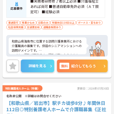
■実務者研修修了者以上必須 ■介護福祉士
あれば尚可 ■普通自動車免許必須（ＡＴ限
応募要件
定可） ■経験必須
車通勤可
残業少なめ
日勤のみ
年間休日110日以上
ボーナス・賞与あり
社会保険完備
交通費支給
退職金制度あり
和歌山県海南市に位置する訪問介護事業所における
介護職員の募集です。併設のシニアマンションへの
訪問がメインです。
マイカー通勤が可能です。通勤が苦になりません。
また、昇給・賞与制度があり、頑張りがきちんと評
価される職場です。
詳細を見る
無料
紹介してもらう
ご興味のある方には、面接対策ポイントなど、さら
に詳細をご案内しますのでお気軽にご相談くださ
い！
特別養護老人ホーム（特養）
更新日：2026年07月30日
名称非公開 ※詳細はお問合せください
【和歌山県／岩出市】駅チカ徒歩8分♪年間休日
112日◎特別養護老人ホームで介護職募集《正社