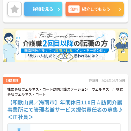
人♪
年間休日も110日以上としっかり取得できるので、
詳細を見る
無料
紹介してもらう
働きやすく長く続けやすい環境ですよ★
ご興味ある方には、面接対策ポイントなど、さらに
詳細をお話しいたしますのでお気軽にご相談くださ
い。
訪問看護
更新日：2026年08月06日
株式会社ウェルネス・コート訪問介護ステーション ウェルネス
株式
会社ウェルネス・コート
【和歌山県／海南市】年間休日110日☆訪問介護
事業所にて管理者兼サービス提供責任者の募集♪
＜正社員＞