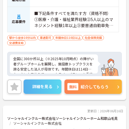
■下記条件すべてを満たす方（資格不問）
①医療・介護・福祉業界経験②5人以上のマ
応募要件
ネジメント経験1年以上③要普通自動車免許
（AT限定可）※介護業界に関する有資格者
（介護職員初任者研修、介護福祉士な
駅から徒歩10分以内
車通勤可
年間休日110日以上
社会保険完備
交通費支給
ど）、営業経験（業種問わず）、障がい福
祉経験歓迎
全国に300か所以上（※2025年10月時点）の障がい
者グループホームを展開し、施設数トップクラスを
誇る安定した法人が母体です。年間休日は114日以
上、主に土日休みで、ワークライフバランスを重視
した働き方が可能です。産前産後・育児休暇制度も
あり、子育て世代も安心して働ける環境が整ってい
詳細を見る
無料
紹介してもらう
ます。一般社員研修や外部勉強会受講支援制度など
を通じて着実にスキルアップもできます。チームを
まとめ、メンバーの成長を後押しすることにやりが
いを感じる方、新しい挑戦に意欲的な方にぴったり
の職場です。ご興味のある方は詳細等をお伝えしま
更新日：2026年06月16日
すので、お気軽にお問い合わせください。
ソーシャルインクルー株式会社ソーシャルインクルーホーム和歌山毛見
ソーシャルインクルー株式会社