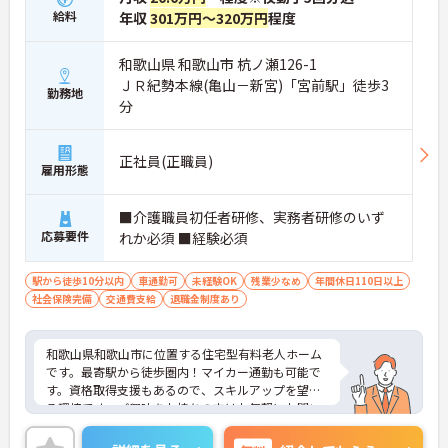
給料
年収
301万円～320万円
程度
和歌山県 和歌山市 杭ノ瀬126-1
ＪＲ紀勢本線(亀山－新宮)「宮前駅」徒歩3
勤務地
分
正社員(正職員)
雇用形態
■介護職員初任者研修、実務者研修のいず
応募要件
れか必須 ■経験必須
駅から徒歩10分以内
車通勤可
未経験OK
残業少なめ
年間休日110日以上
社会保険完備
交通費支給
退職金制度あり
和歌山県和歌山市に位置する住宅型有料老人ホーム
です。最寄駅から徒歩圏内！マイカー通勤も可能で
す。資格取得支援もあるので、スキルアップを望め
る環境です。ご興味をお持ちの方はお気軽にお問い
合わせください。