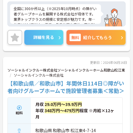
全国に300か所以上（※2025年10月時点）の障がい
者グループホームを展開する株式会社が母体です。
業界トップクラスの規模と安定感が魅力です。年間
休日は114日以上、夏季・冬季休暇や産休・育休制
度もしっかり整っており、プライベートとの両立も
可能。これまでのご経験を活かし、新しいキャリア
詳細を見る
無料
紹介してもらう
を築きたい方、ぜひご応募ください。20代から60代
まで、幅広い年代の方が活躍できる職場です。ご興
味のある方は詳細等をお伝えしますので、お気軽に
お問い合わせください。
更新日：2026年06月16日
ソーシャルインクルー株式会社ソーシャルインクルーホーム和歌山松江東
ソーシャルインクルー株式会社
【和歌山県／和歌山市】年間休日114日◎障がい
者向けグループホームで施設管理者募集＜常勤＞
月収
29.0万円～39.9万円
年収
348万円～479万円
程度 ※月給×12ヶ
給料
月
和歌山県 和歌山市 松江東4-7-14