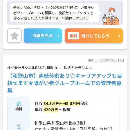
全国に300か所以上（※2025年10月時点）の障がい
者グループホームを展開し、施設数トップクラスを
誇る安定した法人が母体です。年間休日は114日以
上、主に土日休みで、ワークライフバランスを重視
した働き方が可能です。産前産後・育児休暇制度も
あり、子育て世代も安心して働ける環境が整ってい
詳細を見る
無料
紹介してもらう
ます。一般社員研修や外部勉強会受講支援制度など
を通じて着実にスキルアップもできます。チームを
まとめ、メンバーの成長を後押しすることにやりが
いを感じる方、新しい挑戦に意欲的な方にぴったり
の職場です。ご興味のある方は詳細等をお伝えしま
更新日：2026年06月16日
すので、お気軽にお問い合わせください。
株式会社ラシエルRASIEL和歌山
株式会社ラシエル
【和歌山市】連続休暇あり◎キャリアアップも目
指せます★障がい者グループホームでの管理者募
集
月収
34.3万円～45.0万円
程度
給料
年収
420万円
～程度
和歌山県 和歌山市 出水3番1
わかやま電鉄貴志川線「日前宮駅」徒歩13