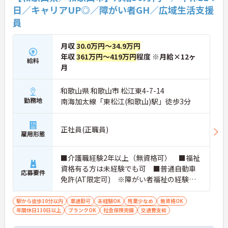
性を発揮したいプロフェッショナルの方にお勧めで
日／キャリアUP◎／障がい者GH／広域生活支援
す。
員
★おすすめPOINT★
・広域支援員として複数のホームを巡るため、各ホ
月収
30.0万円～34.9万円
ームのパートスタッフの教育やサポートにも携わる
年収
361万円～419万円
程度 ※月給×12ヶ
給料
ことができ、現場の介助業務にとどまらず、施設運
月
営や人材育成の視点を養うことで、将来のエリアマ
ネージャー候補としてのステップアップに直結しま
す。
和歌山県 和歌山市 松江東4-7-14
・定年70歳、再雇用75歳までという業界屈指の制度
勤務地
南海加太線「東松江(和歌山)駅」徒歩3分
があり、20代から60代まで幅広い年代が活躍してい
ます。年間休日も114日確保されているため、無理
なく長期的なキャリアを築いていただけます。
正社員(正職員)
雇用形態
・全施設がバリアフリー設計かつ最新設備を備えて
おり、清潔感にあふれた美しい環境です。ハード面
に加え、ソフト面でも「献立の事前決定・レシピ完
■介護職経験2年以上（無資格可） ■福祉
備」により現場の負担が大幅に軽減されています。
資格有る方は未経験でも可 ■普通自動車
ご利用者様の安全性はもちろん、働くスタッフにと
応募要件
免許(AT限定可) ※障がい者福祉の経験は
っても身体的負担が少なく、高いモチベーションを
不問です。※実務経験2年以上の方、障がい
保って業務に集中できます。
者福祉に関する経験をお持ちの方大歓迎
駅から徒歩10分以内
車通勤可
未経験OK
残業少なめ
無資格OK
年間休日110日以上
ブランクOK
社会保険完備
交通費支給