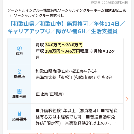
更新日：2026年05月24日
ネジメント職への挑戦も視野に入れていただけま
す。
ソーシャルインクルー株式会社ソーシャルインクルーホーム和歌山松江東
・年間休日114日、残業月平均10時間程度という就
ソーシャルインクルー株式会社
業環境に加え、産前産後休暇や育児休暇制度がしっ
【和歌山県／和歌山市】無資格可／年休114日／
かりと整備されています。オンとオフの切り替えを
キャリアアップ◎／障がい者GH／生活支援員
明確にし、心身ともに充実した状態で長くご活躍い
ただけます。
・グループホーム一棟あたりの入居者様20名定員を
月収
24.0万円～28.8万円
常時2～4名のスタッフで支援、国基準を上回る人員
年収
288万円～346万円
程度 ※月給×12ヶ
配置や夜間複数名体制が敷かれているため、業務に
給料
月
追われることなくご利用者様のペースに合わせたサ
ポートが可能です。施設も専用設計で働きやすく、
ご自身の理想とする福祉を実践できる環境が整って
和歌山県 和歌山市 松江東4-7-14
います。
勤務地
南海加太線「東松江(和歌山)駅」徒歩3分
正社員(正職員)
雇用形態
■介護職経験1年以上（無資格可）■福祉資
格有る方は未経験でも可 ■普通自動車免
応募要件
許(AT限定可) ※実務経験2年以上の方、障
がい者福祉に関する経験をお持ちの方大歓