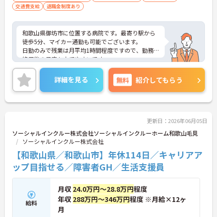
交通費支給
退職金制度あり
和歌山県御坊市に位置する病院です。最寄り駅から
徒歩5分、マイカー通勤も可能でございます。
日勤のみで残業は月平均1時間程度ですので、勤務
終了後の予定も立てやすいです。
昇給や賞与制度があり頑張りが評価されてしっかり
と職員に還元されます。賞与は計5ヶ月分の支給実績
詳細を見る
無料
紹介してもらう
と嬉しい高待遇です。
ご興味のある方には、面接対策ポイントなど、さら
に詳細をお話しいたしますのでお気軽にご相談くだ
さい！
更新日：2026年06月05日
ソーシャルインクルー株式会社ソーシャルインクルーホーム和歌山毛見
ソーシャルインクルー株式会社
【和歌山県／和歌山市】年休114日／キャリアア
ップ目指せる／障害者GH／生活支援員
月収
24.0万円～28.8万円
程度
年収
288万円～346万円
程度 ※月給×12ヶ
給料
月