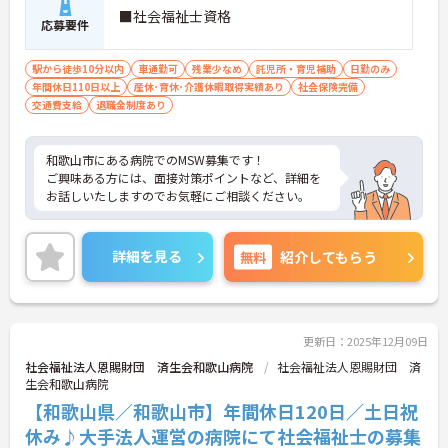
■社会福祉士資格
応募要件
駅から徒歩10分以内
車通勤可
残業少なめ
託児所・育児補助
日勤のみ
年間休日110日以上
産休･育休･介護休暇取得実績あり
社会保険完備
交通費支給
退職金制度あり
和歌山市にある病院でのMSW募集です！
ご興味ある方には、面接対策ポイントなど、詳細を
お話しいたしますのでお気軽にご相談ください。
詳細を見る
無料
紹介してもらう
更新日：2025年12月09日
社会福祉法人恩賜財団 済生会和歌山病院
社会福祉法人恩賜財団 済
生会和歌山病院
【和歌山県／和歌山市】年間休日120日／土日祝
休み♪大手法人運営の病院にて社会福祉士の募集