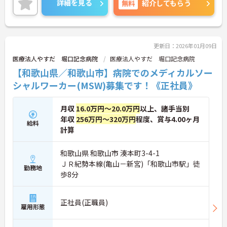
詳細を見る
無料
紹介してもらう
更新日：2026年01月09日
医療法人やすだ 堀口記念病院
医療法人やすだ 堀口記念病院
【和歌山県／和歌山市】病院でのメディカルソー
シャルワーカー(MSW)募集です！《正社員》
月収
16.0万円～20.0万円
以上、諸手当別
年収
256万円～320万円
程度、賞与4.00ヶ月
給料
計算
和歌山県 和歌山市 湊本町3-4-1
ＪＲ紀勢本線(亀山－新宮)「和歌山市駅」徒
勤務地
歩8分
正社員(正職員)
雇用形態