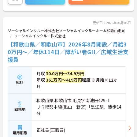
の受講支援もあり、スキルアップもしっかりサポー
ト。将来的には管理者やエリアマネージャーへのキ
ャリアアップも目指せます。20代から60代まで幅広
い年代のスタッフが活躍しており、和やかな雰囲気
の職場です。介護経験を活かしたい方、福祉の資格
更新日：2026年06月05日
をお持ちの方、安定した法人でキャリアを築きたい
ソーシャルインクルー株式会社ソーシャルインクルーホーム和歌山毛見
方におすすめです。
ソーシャルインクルー株式会社
【和歌山県／和歌山市】2026年8月開設／月給3
★おすすめPOINT★
・生活支援員からスタートし、サービス管理責任者
0万円～／年休114日／障がい者GH／広域生活支
やエリアマネージャーへと続く明確なステップアッ
援員
プの道筋が用意されています。急成長中の企業であ
るためポストも豊富にあり、専門性を高めながらマ
ネジメント職への挑戦も視野に入れていただけま
月収
30.0万円～34.9万円
す。
年収
361万円～419万円
程度 ※月給×12ヶ
給料
・年間休日114日、残業月平均10時間程度という就
月
業環境に加え、産前産後休暇や育児休暇制度がしっ
かりと整備されています。オンとオフの切り替えを
明確にし、心身ともに充実した状態で長くご活躍い
和歌山県 和歌山市 毛見字南池田429-1
ただけます。
ＪＲ紀勢本線(亀山－新宮)「黒江駅」徒歩14
勤務地
・グループホーム一棟あたりの入居者様20名定員を
分
常時2～4名のスタッフで支援、国基準を上回る人員
配置や夜間複数名体制が敷かれているため、業務に
追われることなくご利用者様のペースに合わせたサ
正社員(正職員)
ポートが可能です。施設も専用設計で働きやすく、
雇用形態