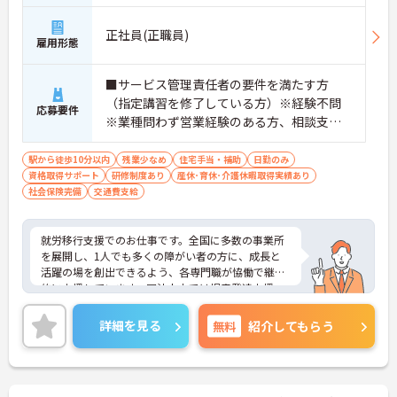
歩2分
正社員(正職員)
雇用形態
■サービス管理責任者の要件を満たす方
（指定講習を修了している方）※経験不問
応募要件
※業種問わず営業経験のある方、相談支
援・直接支援の経験がある方歓迎
駅から徒歩10分以内
残業少なめ
住宅手当・補助
日勤のみ
資格取得サポート
研修制度あり
産休･育休･介護休暇取得実績あり
社会保険完備
交通費支給
就労移行支援でのお仕事です。全国に多数の事業所
を展開し、1人でも多くの障がい者の方に、成長と
活躍の場を創出できるよう、各専門職が恊働で継続
的に支援しています。同法人内では児童発達支援、
放課後等デイサービスも展開しており安定感も抜群
です。
詳細を見る
無料
紹介してもらう
ご興味ある方には、面接対策ポイントなど、さらに
詳細をお話しいたしますのでお気軽にご相談くださ
い！