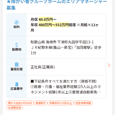
★障がい者グループホームのエリアマネージャー
募集
月収
40.0万円
～
年収
480万円～532万円
程度 ※月給×12ヶ
給料
月
和歌山県 海南市 下津町丸田字平田13-1
ＪＲ紀勢本線(亀山－新宮)「加茂郷駅」徒歩
勤務地
1分
正社員(正職員)
雇用形態
■下記条件すべてを満たす方（資格不問）
①医療・介護・福祉業界経験②5人以上のマ
応募要件
ネジメント経験1年以上③要普通自動車免許
（AT限定可）※介護業界に関する有資格者
（介護職員初任者研修、介護福祉士な
駅から徒歩10分以内
車通勤可
年間休日110日以上
社会保険完備
交通費支給
ど）、営業経験（業種問わず）、障がい福
祉経験歓迎