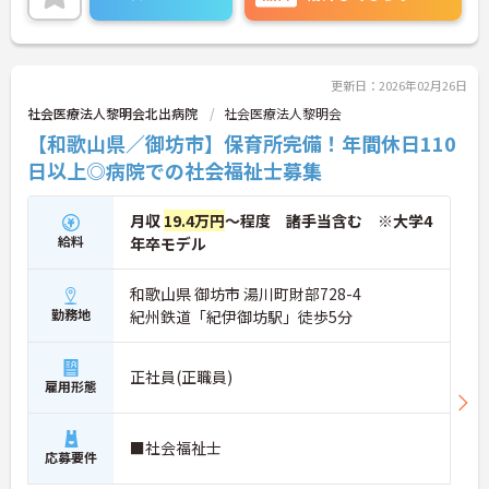
さい！
更新日：2026年02月26日
社会医療法人黎明会北出病院
社会医療法人黎明会
【和歌山県／御坊市】保育所完備！年間休日110
日以上◎病院での社会福祉士募集
月収
19.4万円
～程度 諸手当含む ※大学4
給料
年卒モデル
和歌山県 御坊市 湯川町財部728-4
勤務地
紀州鉄道「紀伊御坊駅」徒歩5分
正社員(正職員)
雇用形態
■社会福祉士
応募要件