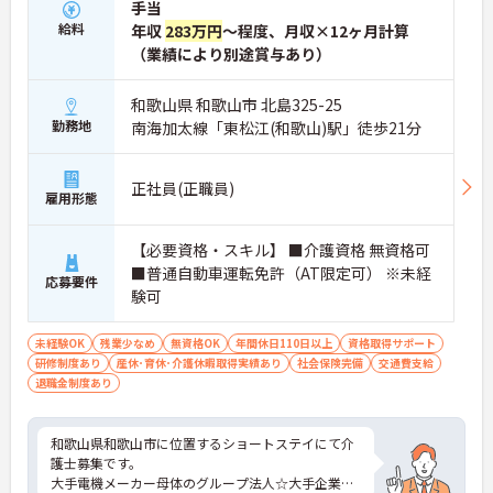
手当
・年間休日114日、残業月平均10時間程度という就
給料
業環境に加え、産前産後休暇や育児休暇制度がしっ
年収
283万円
～程度、月収×12ヶ月計算
かりと整備されています。オンとオフの切り替えを
（業績により別途賞与あり）
明確にし、心身ともに充実した状態で長くご活躍い
ただけます。
和歌山県 和歌山市 北島325-25
・グループホーム一棟あたりの入居者様20名定員を
勤務地
南海加太線「東松江(和歌山)駅」徒歩21分
常時2～4名のスタッフで支援、国基準を上回る人員
配置や夜間複数名体制が敷かれているため、業務に
追われることなくご利用者様のペースに合わせたサ
正社員(正職員)
ポートが可能です。施設も専用設計で働きやすく、
雇用形態
ご自身の理想とする福祉を実践できる環境が整って
います。
【必要資格・スキル】 ■介護資格 無資格可
■普通自動車運転免許（AT限定可） ※未経
応募要件
験可
未経験OK
残業少なめ
無資格OK
年間休日110日以上
資格取得サポート
研修制度あり
産休･育休･介護休暇取得実績あり
社会保険完備
交通費支給
退職金制度あり
和歌山県和歌山市に位置するショートステイにて介
護士募集です。
大手電機メーカー母体のグループ法人☆大手企業な