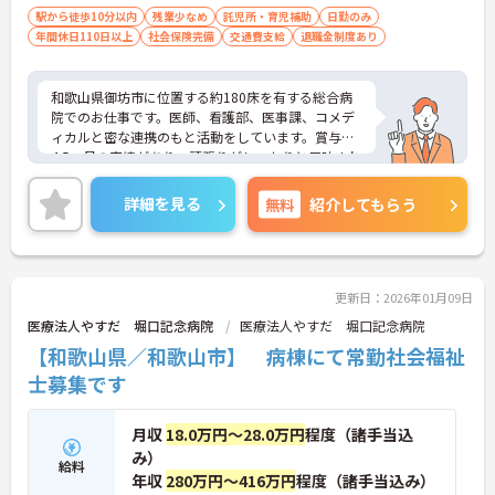
駅から徒歩10分以内
残業少なめ
託児所・育児補助
日勤のみ
年間休日110日以上
社会保険完備
交通費支給
退職金制度あり
和歌山県御坊市に位置する約180床を有する総合病
院でのお仕事です。医師、看護部、医事課、コメデ
ィカルと密な連携のもと活動をしています。賞与は
4.5ヶ月の実績があり、頑張りがしっかりと反映され
ます。保育所も完備されており、小さなお子様がい
る方も安心です。ご興味ある方には、面接対策ポイ
詳細を見る
無料
紹介してもらう
ントなど、さらに詳細をお話しいたしますのでお気
軽にご相談ください！
更新日：2026年01月09日
医療法人やすだ 堀口記念病院
医療法人やすだ 堀口記念病院
【和歌山県／和歌山市】 病棟にて常勤社会福祉
士募集です
月収
18.0万円～28.0万円
程度（諸手当込
み）
給料
年収
280万円～416万円
程度（諸手当込み）