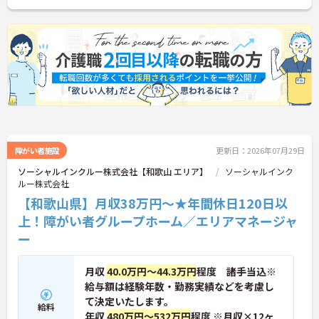
さい！
障がい者施設
更新日：2026年07月29日
ソーシャルインクルー株式会社【和歌山 エリア】
ソーシャルインク
ルー株式会社
【和歌山県】月収38万円～★年間休日120日以
上！障がい者グループホーム／エリアマネージャ
ー
月収
40.0万円～44.3万円
程度 諸手当込※
給与額は経験年数・勤務実績などを考慮し
て決定いたします。
給料
年収
480万円～532万円
程度 ※月収×12ヶ