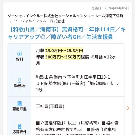
日の確保や、献立・レシピの完全標準化による業務
効率化など、ワークライフバランスを保ちながら定
更新日：2026年06月05日
年70歳まで長期的に活躍できる制度が盤石に整って
ソーシャルインクルー株式会社ソーシャルインクルーホーム海南下津町
います。複数施設を経験することで培われるマネジ
ソーシャルインクルー株式会社
メント視点は、将来的なエリアマネージャーへのキ
【和歌山県／海南市】無資格可／年休114日／キ
ャリアアップにも直結しており、最新の環境で専門
性を発揮したいプロフェッショナルの方にお勧めで
ャリアアップ◎／障がい者GH／生活支援員
す。
月収
25.0万円～29.8万円
★おすすめPOINT★
・広域支援員として複数のホームを巡るため、各ホ
年収
300万円～358万円
程度 ※月給×12ヶ
給料
ームのパートスタッフの教育やサポートにも携わる
月
ことができ、現場の介助業務にとどまらず、施設運
営や人材育成の視点を養うことで、将来のエリアマ
和歌山県 海南市 下津町丸田字平田13-1
ネージャー候補としてのステップアップに直結しま
ＪＲ紀勢本線(亀山－新宮)「加茂郷駅」徒歩
す。
勤務地
・定年70歳、再雇用75歳までという業界屈指の制度
1分
があり、20代から60代まで幅広い年代が活躍してい
ます。年間休日も114日確保されているため、無理
なく長期的なキャリアを築いていただけます。
正社員(正職員)
雇用形態
・全施設がバリアフリー設計かつ最新設備を備えて
おり、清潔感にあふれた美しい環境です。ハード面
に加え、ソフト面でも「献立の事前決定・レシピ完
■介護職経験1年以上（無資格可）■福祉資
備」により現場の負担が大幅に軽減されています。
格有る方は未経験でも可 ■普通自動車免
応募要件
ご利用者様の安全性はもちろん、働くスタッフにと