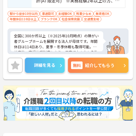
許(AT限定可) ※実務経験2年以上の方、障
っても身体的負担が少なく、高いモチベーションを
がい者福祉に関する経験をお持ちの方大歓
保って業務に集中できます。
迎
駅から徒歩10分以内
車通勤可
未経験OK
残業少なめ
無資格OK
年間休日110日以上
ブランクOK
社会保険完備
交通費支給
全国に300か所以上（※2025年10月時点）の障がい
者グループホームを展開する法人が母体です。年間
休日は114日あり、夏季・冬季休暇も取得可能。産
前産後・育児休暇制度もあり、子育て中の方も多数
活躍中で、ワークライフバランスを大切にしながら
働ける環境が整っています。研修制度や外部勉強会
詳細を見る
無料
紹介してもらう
の受講支援もあり、スキルアップもしっかりサポー
ト。将来的には管理者やエリアマネージャーへのキ
ャリアアップも目指せます。20代から60代まで幅広
い年代のスタッフが活躍しており、和やかな雰囲気
の職場です。介護経験を活かしたい方、福祉の資格
をお持ちの方、安定した法人でキャリアを築きたい
方におすすめです。
★おすすめPOINT★
・生活支援員からスタートし、サービス管理責任者
やエリアマネージャーへと続く明確なステップアッ
プの道筋が用意されています。急成長中の企業であ
るためポストも豊富にあり、専門性を高めながらマ