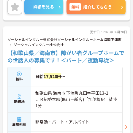
ント経験のある方も即戦力としてご活躍いただま
詳細を見る
無料
紹介してもらう
す。子育て中の方も無理なく働ける環境です。年間
休日120日あり、ワークライフバランスも大切にし
ていただます。
ご興味のある方には、面接対策ポイントなど、さら
に詳細をお話しいたしますのでお気軽にご相談くだ
更新日：2026年06月20日
さい！
ソーシャルインクルー株式会社ソーシャルインクルーホーム海南下津町
ソーシャルインクルー株式会社
【和歌山県／海南市】障がい者グループホームで
の世話人の募集です！＜パート／夜勤専従＞
日給
17,528円
～
給料
和歌山県 海南市 下津町丸田字平田13-1
ＪＲ紀勢本線(亀山－新宮)「加茂郷駅」徒歩
勤務地
1分
非常勤・パート・アルバイト
雇用形態