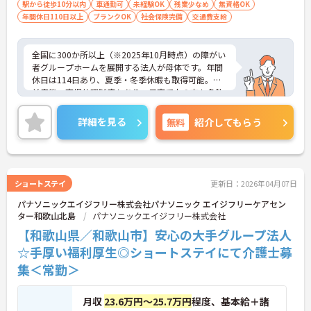
迎
駅から徒歩10分以内
車通勤可
未経験OK
残業少なめ
無資格OK
年間休日110日以上
ブランクOK
社会保険完備
交通費支給
全国に300か所以上（※2025年10月時点）の障がい
者グループホームを展開する法人が母体です。年間
休日は114日あり、夏季・冬季休暇も取得可能。産
前産後・育児休暇制度もあり、子育て中の方も多数
活躍中で、ワークライフバランスを大切にしながら
働ける環境が整っています。研修制度や外部勉強会
詳細を見る
無料
紹介してもらう
の受講支援もあり、スキルアップもしっかりサポー
ト。将来的には管理者やエリアマネージャーへのキ
ャリアアップも目指せます。20代から60代まで幅広
い年代のスタッフが活躍しており、和やかな雰囲気
の職場です。介護経験を活かしたい方、福祉の資格
ショートステイ
更新日：2026年04月07日
をお持ちの方、安定した法人でキャリアを築きたい
パナソニックエイジフリー株式会社パナソニック エイジフリーケアセン
方におすすめです。
ター和歌山北島
パナソニックエイジフリー株式会社
★おすすめPOINT★
【和歌山県／和歌山市】安心の大手グループ法人
・生活支援員からスタートし、サービス管理責任者
☆手厚い福利厚生◎ショートステイにて介護士募
やエリアマネージャーへと続く明確なステップアッ
集＜常勤＞
プの道筋が用意されています。急成長中の企業であ
るためポストも豊富にあり、専門性を高めながらマ
ネジメント職への挑戦も視野に入れていただけま
月収
23.6万円～25.7万円
程度、基本給＋諸
す。