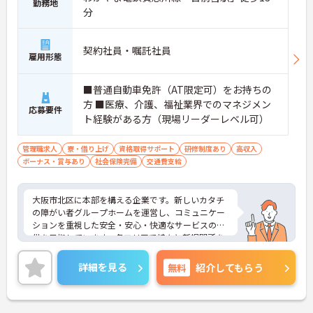
勤務地
分
契約社員・嘱託社員
雇用形態
■普通自動車免許（AT限定可）をお持ちの
方 ■医療、介護、福祉業界でのマネジメン
応募要件
ト経験がある方（現場リーダーレベル可）
管理職求人
寮・借り上げ
資格取得サポート
研修制度あり
高収入
ボーナス・賞与あり
社会保険完備
交通費支給
大阪市北区に本部を構える企業です。新しいカタチ
の障がい者グループホームを運営し、コミュニケー
ションを重視した安全・安心・快適なサービスの提
供を目指しています。各エリアで続々と新規開所を
している成長企業で働きませんか？ご興味のある方
には、面接対策ポイントなど、さらに詳細をお話し
詳細を見る
無料
紹介してもらう
いたしますのでお気軽にご相談ください！