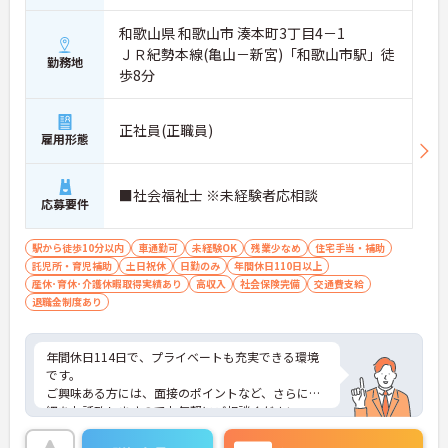
和歌山県 和歌山市 湊本町3丁目4－1
ＪＲ紀勢本線(亀山－新宮)「和歌山市駅」徒
勤務地
歩8分
正社員(正職員)
雇用形態
■社会福祉士 ※未経験者応相談
応募要件
駅から徒歩10分以内
車通勤可
未経験OK
残業少なめ
住宅手当・補助
託児所・育児補助
土日祝休
日勤のみ
年間休日110日以上
産休･育休･介護休暇取得実績あり
高収入
社会保険完備
交通費支給
退職金制度あり
年間休日114日で、プライベートも充実できる環境
です。
ご興味ある方には、面接のポイントなど、さらに詳
細をお話致しますのでお気軽にご相談ください。