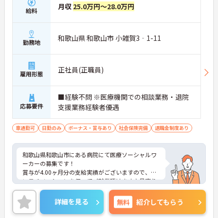
月収
25.0万円～28.0万円
給料
和歌山県 和歌山市 小雑賀3‐1-11
勤務地
正社員(正職員)
雇用形態
■経験不問 ※医療機関での相談業務・退院
応募要件
支援業務経験者優遇
車通勤可
日勤のみ
ボーナス・賞与あり
社会保険完備
退職金制度あり
和歌山県和歌山市にある病院にて医療ソーシャルワ
ーカーの募集です！
賞与が4.00ヶ月分の支給実績がございますので、高
いモチベーションを保ってご就業頂けます♪最寄り
駅より徒歩5分と好立地にあるので、通勤のストレ
スが少ないのも嬉しいポイントです◎
詳細を見る
無料
紹介してもらう
ご興味のある方には、面接対策ポイントなど、さら
に詳細をお話しいたしますのでお気軽にご相談くだ