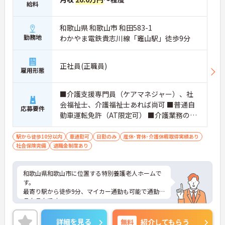
給料
和歌山県 和歌山市 和田583-1
勤務地
わかやま電鉄貴志川線「竈山駅」徒歩9分
正社員(正職員)
雇用形態
■介護支援専門員（ケアマネジャー）、社
会福祉士、介護福祉士あれば尚可 ■普通自
応募要件
動車運転免許（AT限定可） ■介護業務の実
務経験が1年以上ある方 ■必要なPCスキ
ル：エクセル・ワード等基本的なスキル
駅から徒歩10分以内
車通勤可
日勤のみ
産休･育休･介護休暇取得実績あり
社会保険完備
退職金制度あり
和歌山県和歌山市に位置する特別養護老人ホームで
す。
最寄り駅から徒歩9分、マイカー通勤も可能で通勤
ラクラクです。
ご興味のある方には、面接対策ポイントなど、さら
に詳細をお話しいたしますのでお気軽にご相談くだ
詳細を見る
無料
紹介してもらう