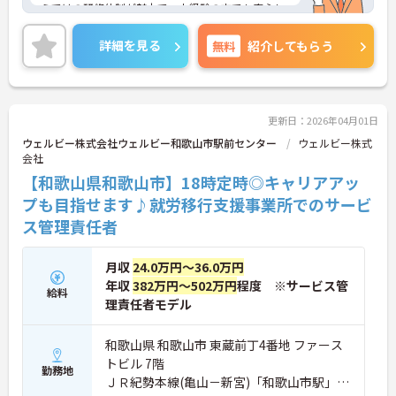
らではの研修体制が魅力で、未経験の方でも安心し
てチャレンジできる環境です。
また、年間休日114日とお休みも多め、メリハリを
詳細を見る
無料
紹介してもらう
つけてはたらくことができます。
ご興味のある方には、面接対策ポイントなど、さら
に詳細をお話いたしますので、お気軽にご相談くだ
さい。
更新日：2026年04月01日
ウェルビー株式会社ウェルビー和歌山市駅前センター
ウェルビー株式
会社
【和歌山県和歌山市】18時定時◎キャリアアッ
プも目指せます♪就労移行支援事業所でのサービ
ス管理責任者
月収
24.0万円～36.0万円
年収
382万円～502万円
程度 ※サービス管
給料
理責任者モデル
和歌山県 和歌山市 東蔵前丁4番地 ファース
トビル 7階
勤務地
ＪＲ紀勢本線(亀山－新宮)「和歌山市駅」徒