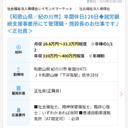
更新日：2026年03月30日
社会福祉法人檸檬会レイモンドマーケット
社会福祉法人檸檬会
【和歌山県／紀の川市】年間休日120日◆就労継
続支援事業所にて管理職・施設長のお仕事です♪
＜正社員＞
月収
26.6万円～33.3万円
程度 ※年棒の1/1
2
給料
年収
320万円～400万円
程度 ※年棒制
和歌山県 紀の川市 東国分475
勤務地
ＪＲ和歌山線「下井阪駅」徒歩18分
正社員(正職員)
雇用形態
■社会福祉士、精神保健福祉士、臨床心理
士：いずれかあれば尚阿 ■普通自動車運転
応募要件
免許（AT限定可）：必須