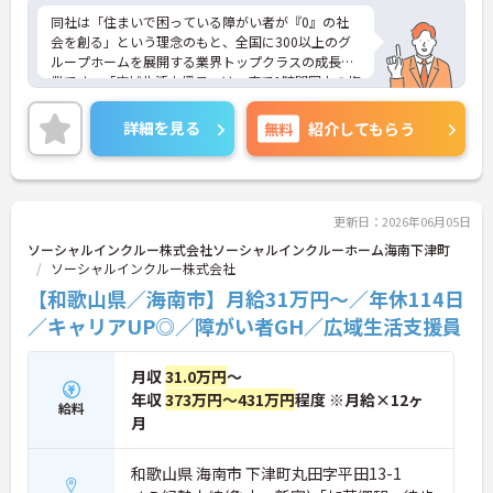
同社は「住まいで困っている障がい者が『0』の社
会を創る」という理念のもと、全国に300以上のグ
ループホームを展開する業界トップクラスの成長企
業です。「広域生活支援員」は、車で1時間圏内の複
数施設を横断的に担当し、現場支援とパートスタッ
フのサポートを行うハイクラスなポジションです。
詳細を見る
無料
紹介してもらう
最新設備とバリアフリーが完備され、スタッフの身
体的負担が少なく、広域手当5万円が付与されるこ
とで高い給与水準を実現しています。年間休日114
日の確保や、献立・レシピの完全標準化による業務
効率化など、ワークライフバランスを保ちながら定
更新日：2026年06月05日
年70歳まで長期的に活躍できる制度が盤石に整って
ソーシャルインクルー株式会社ソーシャルインクルーホーム海南下津町
います。複数施設を経験することで培われるマネジ
ソーシャルインクルー株式会社
メント視点は、将来的なエリアマネージャーへのキ
【和歌山県／海南市】月給31万円～／年休114日
ャリアアップにも直結しており、最新の環境で専門
性を発揮したいプロフェッショナルの方にお勧めで
／キャリアUP◎／障がい者GH／広域生活支援員
す。
月収
31.0万円
～
★おすすめPOINT★
・広域支援員として複数のホームを巡るため、各ホ
年収
373万円～431万円
程度 ※月給×12ヶ
給料
ームのパートスタッフの教育やサポートにも携わる
月
ことができ、現場の介助業務にとどまらず、施設運
営や人材育成の視点を養うことで、将来のエリアマ
和歌山県 海南市 下津町丸田字平田13-1
ネージャー候補としてのステップアップに直結しま