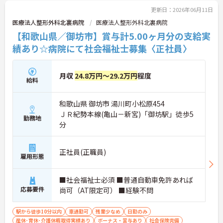
更新日：2026年06月11日
医療法人整形外科北裏病院
医療法人整形外科北裏病院
【和歌山県／御坊市】賞与計5.00ヶ月分の支給実
績あり☆病院にて社会福祉士募集〈正社員〉
月収
24.8万円～29.2万円
程度
給料
和歌山県 御坊市 湯川町小松原454
ＪＲ紀勢本線(亀山－新宮)「御坊駅」徒歩5
勤務地
分
正社員(正職員)
雇用形態
■社会福祉士必須 ■普通自動車免許あれば
応募要件
尚可（AT限定可） ■経験不問
駅から徒歩10分以内
車通勤可
残業少なめ
日勤のみ
産休･育休･介護休暇取得実績あり
ボーナス・賞与あり
社会保険完備