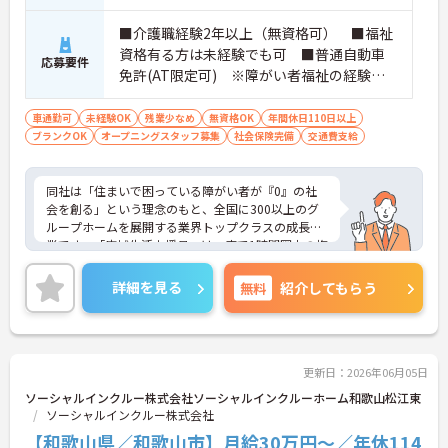
ご自身の理想とする福祉を実践できる環境が整って
います。
■介護職経験2年以上（無資格可） ■福祉
資格有る方は未経験でも可 ■普通自動車
応募要件
免許(AT限定可) ※障がい者福祉の経験は
不問です。※実務経験2年以上の方、障がい
者福祉に関する経験をお持ちの方大歓迎
車通勤可
未経験OK
残業少なめ
無資格OK
年間休日110日以上
ブランクOK
オープニングスタッフ募集
社会保険完備
交通費支給
同社は「住まいで困っている障がい者が『0』の社
会を創る」という理念のもと、全国に300以上のグ
ループホームを展開する業界トップクラスの成長企
業です。「広域生活支援員」は、車で1時間圏内の複
数施設を横断的に担当し、現場支援とパートスタッ
フのサポートを行うハイクラスなポジションです。
詳細を見る
無料
紹介してもらう
最新設備とバリアフリーが完備され、スタッフの身
体的負担が少なく、広域手当5万円が付与されるこ
とで高い給与水準を実現しています。年間休日114
日の確保や、献立・レシピの完全標準化による業務
効率化など、ワークライフバランスを保ちながら定
更新日：2026年06月05日
年70歳まで長期的に活躍できる制度が盤石に整って
ソーシャルインクルー株式会社ソーシャルインクルーホーム和歌山松江東
います。複数施設を経験することで培われるマネジ
ソーシャルインクルー株式会社
メント視点は、将来的なエリアマネージャーへのキ
【和歌山県／和歌山市】月給30万円～／年休114
ャリアアップにも直結しており、最新の環境で専門