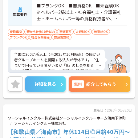
■ブランクOK ■無資格OK ■未経験OK
※ヘルパー2級以上・社会福祉士・介護福祉
応募要件
士・ホームヘルパー等の資格保持者や、福
祉系業務経験者、障害者支援施設経験者、
生活支援員、障害者支援員、就労支援員、
夜勤専従
駅から徒歩10分以内
車通勤可
未経験OK
無資格OK
ブランクOK
社会保険完備
生活相談員等の経験歓迎
交通費支給
全国に300か所以上（※2025年10月時点）の障がい
者グループホームを展開する法人が母体です。「住
まいで困っている障がい者が『0』の社会を創る」
という理念のもと、安定した基盤でご利用者様の自
立を支援しています。週1日からの勤務が可能で、W
ワークや扶養内での勤務も歓迎しており、ご自身の
詳細を見る
無料
紹介してもらう
ペースで働けます。20代から60代まで幅広い世代が
活躍中で、未経験や無資格の方でも安心してスター
トできるよう、先輩スタッフが丁寧にサポートしま
す。昇給の機会は年2回あり、頑張りが評価される環
境です。正社員登用制度や産休・育休制度も整って
更新日：2026年06月20日
いるため、ライフステージに合わせて長く働き続け
ソーシャルインクルー株式会社ソーシャルインクルーホーム海南下津町
られます。介護に挑戦したい方や、空いた時間を有
ソーシャルインクルー株式会社
効活用したい方におすすめです。ご興味のある方は
【和歌山県／海南市】年休114日◎月給40万円～
詳細等をお伝えしますので、お気軽にお問い合わせ
ください。