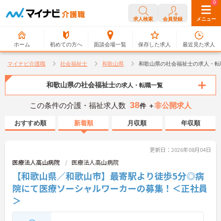
0
0
求人検索
会員登録
メニュー
ホーム
初めての方へ
面談会場一覧
保存した求人
最近見た求人
マイナビ介護職
社会福祉士
和歌山県
和歌山県の社会福祉士の求人・転
和歌山県の社会福祉士
の求人・転職一覧
38
この条件の介護・福祉求人数
非公開求人
件 ＋
おすすめ順
新着順
月収順
年収順
更新日：2026年08月04日
医療法人高山病院
医療法人高山病院
【和歌山県／和歌山市】最寄駅より徒歩5分◎病
院にて医療ソーシャルワーカーの募集！＜正社員
＞