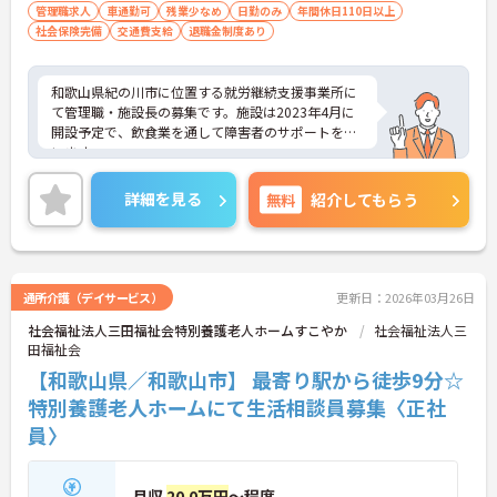
管理職求人
車通勤可
残業少なめ
日勤のみ
年間休日110日以上
社会保険完備
交通費支給
退職金制度あり
和歌山県紀の川市に位置する就労継続支援事業所に
て管理職・施設長の募集です。施設は2023年4月に
開設予定で、飲食業を通して障害者のサポートを行
います。
残業は月平均5時間程度なので、ワークライフバラ
ンスを保ちながらご勤務いただけます。また、福利
詳細を見る
無料
紹介してもらう
厚生が充実しており、働きやすい環境が整っていま
す。
ご興味のある方には、面接対策ポイントなど、さら
に詳細をお話しいたしますのでお気軽にご相談くだ
さい！
通所介護（デイサービス）
更新日：2026年03月26日
社会福祉法人三田福祉会特別養護老人ホームすこやか
社会福祉法人三
田福祉会
【和歌山県／和歌山市】 最寄り駅から徒歩9分☆
特別養護老人ホームにて生活相談員募集〈正社
員〉
月収
20.0万円
～程度