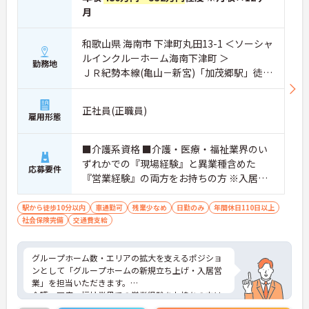
月
和歌山県 海南市 下津町丸田13-1 ＜ソーシャ
ルインクルーホーム海南下津町 ＞
勤務地
ＪＲ紀勢本線(亀山－新宮)「加茂郷駅」徒歩
1分
正社員(正職員)
雇用形態
■介護系資格 ■介護・医療・福祉業界のい
ずれかでの『現場経験』と異業種含めた
応募要件
『営業経験』の両方をお持ちの方 ※入居営
業の経験（施設長兼任可）必須 ※介護・医
療・福祉業界での営業経験お持ちの方はも
駅から徒歩10分以内
車通勤可
残業少なめ
日勤のみ
年間休日110日以上
社会保険完備
交通費支給
ちろん大歓迎 ※入居相談員の経験、施設管
理業務の経験、採用業務・マネジメント業
務の経験がある方歓迎 ■普通自動車免許(AT
グループホーム数・エリアの拡大を支えるポジショ
限定可)
ンとして「グループホームの新規立ち上げ・入居営
業」を担当いただきます。
介護・医療・福祉業界での営業経験をお持ちの方は
もちろん、入居相談員の経験、採用業務やマネジメ