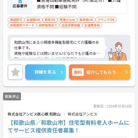
■普通自動車運転免許（AT限定可） ■介護
応募要件
資格不問 ■経験不問
車通勤可
未経験OK
新卒OK
残業少なめ
無資格OK
ブランクOK
資格取得サポート
研修制度あり
社会保険完備
交通費支給
和歌山市にある小規模多機能型居宅にて介護職のお
仕事です。
資格や経験などは問いません!どなたでも介護のお仕
事にチャレンジしていただける環境ですよ!
週休2日制で残業はほぼありません。リフレッシュ
しながら、仕事もプライベートも充実した毎日を送
詳細を見る
無料
紹介してもらう
ることができます♪
ご興味がある方は是非一度マイナビまでお問い合わ
せください。さらに詳細などお伝えします！
募集停止
更新日：2026年07月16日
株式会社アンビス医心館 和歌山
株式会社アンビス
【和歌山県／和歌山市】住宅型有料老人ホームに
てサービス提供責任者募集！