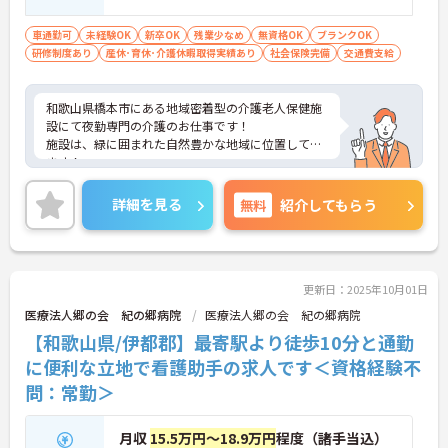
車通勤可
未経験OK
新卒OK
残業少なめ
無資格OK
ブランクOK
研修制度あり
産休･育休･介護休暇取得実績あり
社会保険完備
交通費支給
和歌山県橋本市にある地域密着型の介護老人保健施
設にて夜勤専門の介護のお仕事です！
施設は、緑に囲まれた自然豊かな地域に位置してい
ます！
残業はほとんどなく自分の時間を確保しやすいの
で、プライベートと無理なく両立可能◎
詳細を見る
無料
紹介してもらう
介護のお仕事に興味があれば経験・資格は不問で
す！頼れる先輩スタッフが丁寧に指導してくれるの
で、未経験の方も安心♪
資格取得支援制度のあるので、キャリアアップも叶
います☆
更新日：2025年10月01日
ご興味がある方は是非一度マイナビまでお問合せく
医療法人郷の会 紀の郷病院
医療法人郷の会 紀の郷病院
ださい！！
【和歌山県/伊都郡】最寄駅より徒歩10分と通勤
に便利な立地で看護助手の求人です＜資格経験不
問：常勤＞
月収
15.5万円～18.9万円
程度（諸手当込）