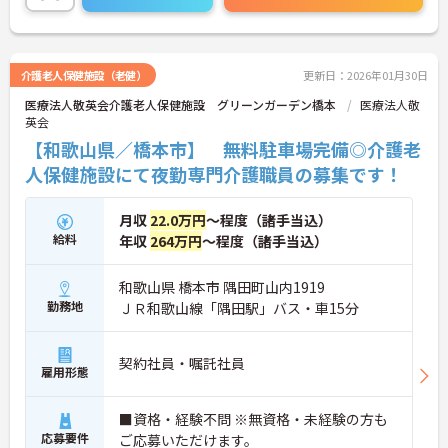
す！頼れる先輩スタッフが丁寧に指導してくれるの
で、未経験の方も安心♪
資格取得支援制度のあるので、キャリアアップも叶
います☆
介護老人保健施設（老健）
更新日：2026年01月30日
ご興味がある方は是非一度マイナビまでお問合せく
医療法人敬英会介護老人保健施設 グリーンガーデン橋本
医療法人敬
ださい！！
英会
【和歌山県／橋本市】 無料駐車場完備◎介護老
人保健施設にて夜勤専門介護職員の募集です！
月収
22.0万円
～程度（諸手当込）
給料
年収
264万円
～程度（諸手当込）
和歌山県 橋本市 隅田町山内1919
勤務地
ＪＲ和歌山線「隅田駅」バス・車15分
契約社員・嘱託社員
雇用形態
■資格・経験不問 ※無資格・未経験の方も
応募要件
ご応募いただけます。