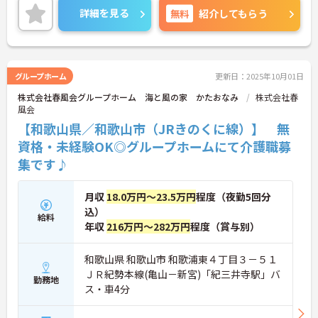
しながら、仕事もプライベートも充実した毎日を送
詳細を見る
無料
紹介してもらう
ることができます♪
ご興味がある方は是非一度マイナビまでお問い合わ
せください。さらに詳細などお伝えします！
グループホーム
更新日：2025年10月01日
株式会社春風会グループホーム 海と風の家 かたおなみ
株式会社春
風会
【和歌山県／和歌山市（JRきのくに線）】 無
資格・未経験OK◎グループホームにて介護職募
集です♪
月収
18.0万円～23.5万円
程度（夜勤5回分
込）
給料
年収
216万円～282万円
程度（賞与別）
和歌山県 和歌山市 和歌浦東４丁目３－５１
ＪＲ紀勢本線(亀山－新宮)「紀三井寺駅」バ
勤務地
ス・車4分