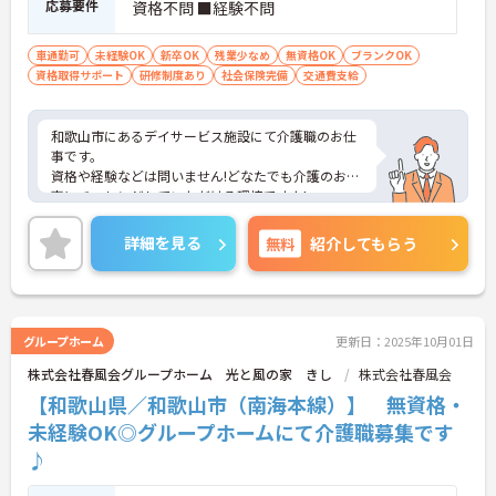
応募要件
資格不問 ■経験不問
車通勤可
未経験OK
新卒OK
残業少なめ
無資格OK
ブランクOK
資格取得サポート
研修制度あり
社会保険完備
交通費支給
和歌山市にあるデイサービス施設にて介護職のお仕
事です。
資格や経験などは問いません!どなたでも介護のお仕
事にチャレンジしていただける環境ですよ!
週休2日制で残業はほぼありません。リフレッシュ
しながら、仕事もプライベートも充実した毎日を送
詳細を見る
無料
紹介してもらう
ることができます♪
ご興味がある方は是非一度マイナビまでお問い合わ
せください。さらに詳細などお伝えします！
グループホーム
更新日：2025年10月01日
株式会社春風会グループホーム 光と風の家 きし
株式会社春風会
【和歌山県／和歌山市（南海本線）】 無資格・
未経験OK◎グループホームにて介護職募集です
♪