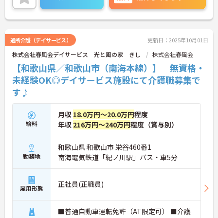
通所介護（デイサービス）
更新日：2025年10月01日
株式会社春風会デイサービス 光と風の家 きし
株式会社春風会
【和歌山県／和歌山市（南海本線）】 無資格・
未経験OK◎デイサービス施設にて介護職募集で
す♪
月収
18.0万円～20.0万円
程度
給料
年収
216万円～240万円
程度（賞与別）
和歌山県 和歌山市 栄谷460番1
勤務地
南海電気鉄道「紀ノ川駅」バス・車5分
正社員(正職員)
雇用形態
■普通自動車運転免許（AT限定可） ■介護