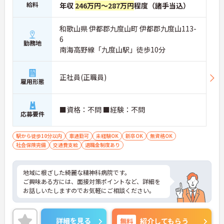
給料
年収
246万円～287万円
程度（諸手当込）
和歌山県 伊都郡九度山町 伊都郡九度山113-
6
勤務地
南海高野線「九度山駅」徒歩10分
正社員(正職員)
雇用形態
■資格：不問 ■経験：不問
応募要件
駅から徒歩10分以内
車通勤可
未経験OK
新卒OK
無資格OK
社会保険完備
交通費支給
退職金制度あり
地域に根ざした綺麗な精神科病院です。
ご興味ある方には、面接対策ポイントなど、詳細を
お話しいたしますのでお気軽にご相談ください。
詳細を見る
無料
紹介してもらう