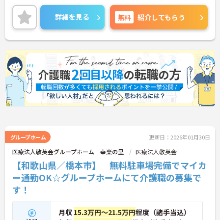
スメの求人です★
研修や資格取得支援など教育制度が充実しているの
詳細を見る
無料
紹介してもらう
でスキルアップがしやすい環境です◎
また風通しのよい職場で、職種の垣根を越えて意見
交換、相談をし合える働きやすい雰囲気ですよ♪
ご興味ある方には、面接対策ポイントなど、さらに
詳細をお話しいたしますのでお気軽にご相談くださ
い！
グループホーム
更新日：2026年01月30日
医療法人敬英会グループホーム 幸楽の里
医療法人敬英会
【和歌山県／橋本市】 無料駐車場完備でマイカ
ー通勤OK☆グループホームにて介護職の募集で
す！
月収
15.3万円～21.5万円
程度（諸手当込）