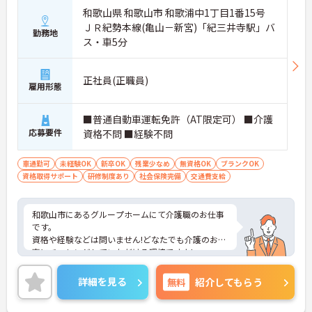
和歌山県 和歌山市 和歌浦中1丁目1番15号
ＪＲ紀勢本線(亀山－新宮)「紀三井寺駅」バ
勤務地
ス・車5分
正社員(正職員)
雇用形態
■普通自動車運転免許（AT限定可） ■介護
応募要件
資格不問 ■経験不問
車通勤可
未経験OK
新卒OK
残業少なめ
無資格OK
ブランクOK
資格取得サポート
研修制度あり
社会保険完備
交通費支給
和歌山市にあるグループホームにて介護職のお仕事
です。
資格や経験などは問いません!どなたでも介護のお仕
事にチャレンジしていただける環境ですよ!
週休2日制で残業はほぼありません。リフレッシュ
しながら、仕事もプライベートも充実した毎日を送
詳細を見る
無料
紹介してもらう
ることができます♪
ご興味がある方は是非一度マイナビまでお問い合わ