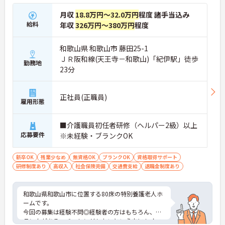
月収
18.8万円～32.0万円
程度 諸手当込み
給料
年収
326万円～380万円
程度
和歌山県 和歌山市 藤田25-1
ＪＲ阪和線(天王寺－和歌山)「紀伊駅」徒歩
勤務地
23分
正社員(正職員)
雇用形態
■介護職員初任者研修（ヘルパー2級）以上
応募要件
※未経験・ブランクOK
新卒OK
残業少なめ
無資格OK
ブランクOK
資格取得サポート
研修制度あり
高収入
社会保険完備
交通費支給
退職金制度あり
和歌山県和歌山市に位置する80床の特別養護老人ホ
ームです。
今回の募集は経験不問◎経験者の方はもちろん、ブ
ランクがある、チャレンジしたいという方にもオス