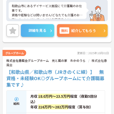
和歌山市にあるデイサービス施設にて介護職のお仕
事です。
資格や経験などは問いません!どなたでも介護のお仕
事にチャレンジしていただける環境ですよ!
週休2日制で残業はほぼありません。リフレッシュ
しながら、仕事もプライベートも充実した毎日を送
詳細を見る
無料
紹介してもらう
ることができます♪
ご興味がある方は是非一度マイナビまでお問い合わ
せください。さらに詳細などお伝えします！
グループホーム
更新日：2025年10月01日
株式会社春風会グループホーム 光と風の家 わかのうら
株式会社春
風会
【和歌山県／和歌山市（JRきのくに線）】 無
資格・未経験OK◎グループホームにて介護職募
集です♪
月収
18.0万円～23.5万円
程度（夜勤5回分
込）
給料
年収
216万円～282万円
程度（賞与別）