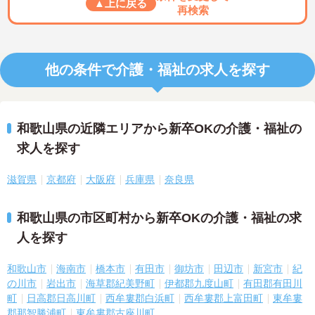
▲上に戻る
再検索
他の条件で介護・福祉の求人を探す
和歌山県の近隣エリアから新卒OKの介護・福祉の
求人を探す
滋賀県
京都府
大阪府
兵庫県
奈良県
和歌山県の市区町村から新卒OKの介護・福祉の求
人を探す
和歌山市
海南市
橋本市
有田市
御坊市
田辺市
新宮市
紀
の川市
岩出市
海草郡紀美野町
伊都郡九度山町
有田郡有田川
町
日高郡日高川町
西牟婁郡白浜町
西牟婁郡上富田町
東牟婁
郡那智勝浦町
東牟婁郡古座川町