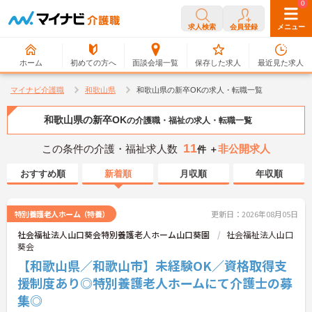
0
0
求人検索
会員登録
メニュー
ホーム
初めての方へ
面談会場一覧
保存した求人
最近見た求人
マイナビ介護職
和歌山県
和歌山県の新卒OKの求人・転職一覧
和歌山県の新卒OK
の介護職・福祉の求人・転職一覧
11
この条件の介護・福祉求人数
非公開求人
件 ＋
おすすめ順
新着順
月収順
年収順
特別養護老人ホーム（特養）
更新日：2026年08月05日
社会福祉法人山口葵会特別養護老人ホーム山口葵園
社会福祉法人山口
葵会
【和歌山県／和歌山市】未経験OK／資格取得支
援制度あり◎特別養護老人ホームにて介護士の募
集◎