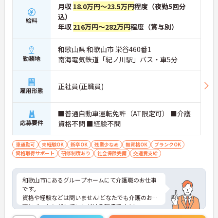
月収
18.0万円～23.5万円
程度（夜勤5回分
込）
給料
年収
216万円～282万円
程度（賞与別）
和歌山県 和歌山市 栄谷460番1
勤務地
南海電気鉄道「紀ノ川駅」バス・車5分
正社員(正職員)
雇用形態
■普通自動車運転免許（AT限定可） ■介護
応募要件
資格不問 ■経験不問
車通勤可
未経験OK
新卒OK
残業少なめ
無資格OK
ブランクOK
資格取得サポート
研修制度あり
社会保険完備
交通費支給
和歌山市にあるグループホームにて介護職のお仕事
です。
資格や経験などは問いません!どなたでも介護のお仕
事にチャレンジしていただける環境ですよ!
週休2日制で残業はほぼありません。リフレッシュ