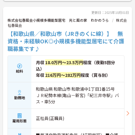
せください。さらに詳細などお伝えします！
更新日：2025年10月01日
株式会社春風会小規模多機能型居宅 光と風の家 わかのうら
株式会
社春風会
【和歌山県／和歌山市（JRきのくに線）】 無
資格・未経験OK◎小規模多機能型居宅にて介護
職募集です♪
月収
18.0万円～23.5万円
程度（夜勤5回分
込）
給料
年収
216万円～282万円
程度（賞与別）
和歌山県 和歌山市 和歌浦中1丁目1番15号
ＪＲ紀勢本線(亀山－新宮)「紀三井寺駅」バ
勤務地
ス・車5分
正社員(正職員)
雇用形態