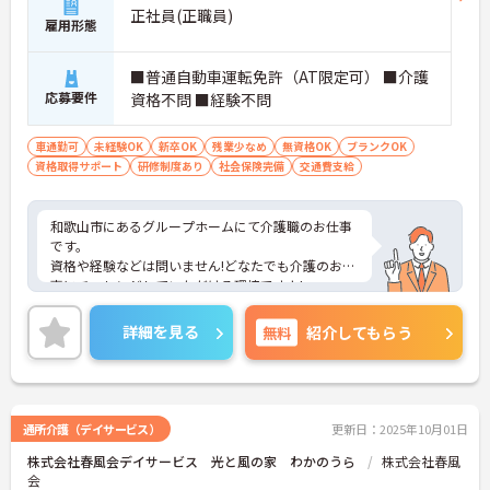
正社員(正職員)
雇用形態
■普通自動車運転免許（AT限定可） ■介護
応募要件
資格不問 ■経験不問
車通勤可
未経験OK
新卒OK
残業少なめ
無資格OK
ブランクOK
資格取得サポート
研修制度あり
社会保険完備
交通費支給
和歌山市にあるグループホームにて介護職のお仕事
です。
資格や経験などは問いません!どなたでも介護のお仕
事にチャレンジしていただける環境ですよ!
週休2日制で残業はほぼありません。リフレッシュ
しながら、仕事もプライベートも充実した毎日を送
詳細を見る
無料
紹介してもらう
ることができます♪
ご興味がある方は是非一度マイナビまでお問い合わ
せください。さらに詳細などお伝えします！
通所介護（デイサービス）
更新日：2025年10月01日
株式会社春風会デイサービス 光と風の家 わかのうら
株式会社春風
会