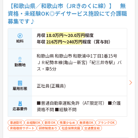
【和歌山県／和歌山市（JRきのくに線）】 無
資格・未経験OK◎デイサービス施設にて介護職
募集です♪
月収
18.0万円～20.0万円
程度
給料
年収
216万円～240万円
程度（賞与別）
和歌山県 和歌山市 和歌浦中1丁目1番15号
ＪＲ紀勢本線(亀山－新宮)「紀三井寺駅」バ
勤務地
ス・車5分
正社員(正職員)
雇用形態
■普通自動車運転免許（AT限定可） ■介護
応募要件
資格不問 ■経験不問
車通勤可
未経験OK
新卒OK
残業少なめ
無資格OK
ブランクOK
資格取得サポート
研修制度あり
社会保険完備
交通費支給