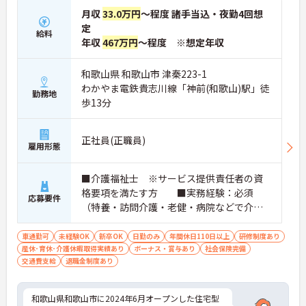
月収
33.0万円
～程度 諸手当込・夜勤4回想
定
給料
年収
467万円
～程度 ※想定年収
和歌山県 和歌山市 津秦223-1
わかやま電鉄貴志川線「神前(和歌山)駅」徒
勤務地
歩13分
正社員(正職員)
雇用形態
■介護福祉士 ※サービス提供責任者の資
格要項を満たす方 ■実務経験：必須
応募要件
（特養・訪問介護・老健・病院などで介護
の実務経験が3年程度ある方） ※サ責：未
経験可
車通勤可
未経験OK
新卒OK
日勤のみ
年間休日110日以上
研修制度あり
産休･育休･介護休暇取得実績あり
ボーナス・賞与あり
社会保険完備
交通費支給
退職金制度あり
和歌山県和歌山市に2024年6月オープンした住宅型