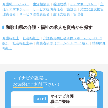
介護職・ヘルパー
生活相談員
看護助手
ケアマネージャー
主
任ケアマネジャー
サービス提供責任者
施設長
児童発達支援管
理責任者
サービス管理責任者
生活支援員
管理者
和歌山県の介護・福祉の求人を資格から探す
介護福祉士
社会福祉士
介護職員初任者研修（ホームヘルパー2
級）
社会福祉主事
実務者研修（ホームヘルパー1級）
精神保健
福祉士
マイナビ介護職に
お気軽にご相談
下さい！
マイナビ介護
1
STEP
職にご登録