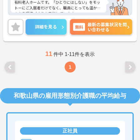
有料老人ホームです。「ひとりにはしない」をモッ
トーにご入居者だけでなく、職員にとっても温かみ
のある環境づくりを目指しています。
ご利用者一人ひとりに寄り添ってサービスを提供し
最新の募集状況を問
ていただける方を募集しています。サービス提供責
詳細を見る
無料
い合わせる
任者の経験がなくスタートされた方も多数いらっし
ゃいます。
ご興味のある方には、面接対策ポイントなど、さら
に詳細をお話しいたしますのでお気軽にご相談くだ
さい！
11
件中 1-11件を表示
1
和歌山県の雇用形態別介護職の平均給与
正社員