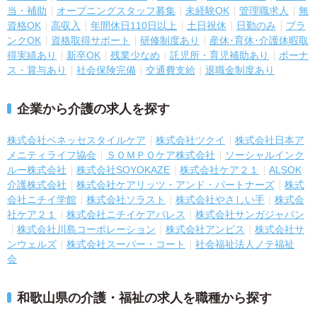
当・補助
オープニングスタッフ募集
未経験OK
管理職求人
無
資格OK
高収入
年間休日110日以上
土日祝休
日勤のみ
ブラ
ンクOK
資格取得サポート
研修制度あり
産休･育休･介護休暇取
得実績あり
新卒OK
残業少なめ
託児所・育児補助あり
ボーナ
ス・賞与あり
社会保険完備
交通費支給
退職金制度あり
企業から介護の求人を探す
株式会社ベネッセスタイルケア
株式会社ツクイ
株式会社日本ア
メニティライフ協会
ＳＯＭＰＯケア株式会社
ソーシャルインク
ルー株式会社
株式会社SOYOKAZE
株式会社ケア２１
ALSOK
介護株式会社
株式会社ケアリッツ・アンド・パートナーズ
株式
会社ニチイ学館
株式会社ソラスト
株式会社やさしい手
株式会
社ケア２１
株式会社ニチイケアパレス
株式会社サンガジャパン
株式会社川島コーポレーション
株式会社アンビス
株式会社サ
ンウェルズ
株式会社スーパー・コート
社会福祉法人ノテ福祉
会
和歌山県の介護・福祉の求人を職種から探す