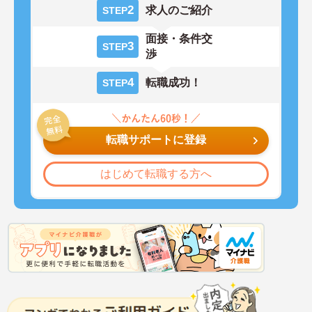
2
求人のご紹介
STEP
面接・条件交
3
STEP
渉
4
転職成功！
STEP
転職サポートに登録
はじめて転職する方へ