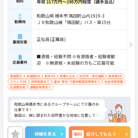
給料
年収
217万円～295万円
程度（諸手当込）
和歌山県 橋本市 隅田町山内1919-3
勤務地
ＪＲ和歌山線「隅田駅」バス・車15分
正社員(正職員)
雇用形態
■資格・経験不問 ※有資格者・経験者歓
応募要件
迎 ※無資格・未経験の方もご応募可能
車通勤可
未経験OK
新卒OK
残業少なめ
託児所・育児補助
無資格OK
ブランクOK
研修制度あり
産休･育休･介護休暇取得実績あり
社会保険完備
交通費支給
退職金制度あり
和歌山県橋本市にあるグループホームにて介護のお
仕事です！
施設は、緑に囲まれた自然豊かな地域に位置してい
ます！
残業はほとんどなく自分の時間を確保しやすいの
で、プライベートと無理なく両立可能◎
詳細を見る
無料
紹介してもらう
介護のお仕事に興味があれば経験・資格は不問で