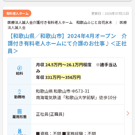
立もしやすい環境です！
経験は問いません！未経験の方でも丁寧に教えてく
れるので、安心して就業していただけます！
有料老人ホーム
更新日：2026年07月21日
ご興味がある方は是非一度マイナビまでお問合せ下
医療法人誠人会介護付き有料老人ホーム 和歌山ふじと台花水木
医療
さい！
法人誠人会
【和歌山県／和歌山市】2024年4月オープン 介
護付き有料老人ホームにて介護のお仕事♪＜正社
員＞
月収
24.5万円～26.1万円
程度 ※諸手当込
み
給料
年収
331万円～356万円
和歌山県 和歌山市 中573-31
勤務地
南海電気鉄道「和歌山大学前駅」徒歩10分
正社員(正職員)
雇用形態
■資格：不問 ■実務経験：不問