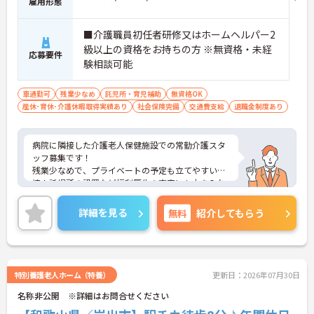
雇用形態
■介護職員初任者研修又はホームヘルパー2
級以上の資格をお持ちの方 ※無資格・未経
応募要件
験相談可能
車通勤可
残業少なめ
託児所・育児補助
無資格OK
産休･育休･介護休暇取得実績あり
社会保険完備
交通費支給
退職金制度あり
病院に隣接した介護老人保健施設での常勤介護スタ
ッフ募集です！
残業少なめで、プライベートの予定も立てやすい環
境！託児所の設置など福利厚生の充実にも力を入れ
ているので安心して長期での就業が可能です！
ご興味ある方には、面接のポイントなど、さらに詳
詳細を見る
無料
紹介してもらう
細をお話致しますのでお気軽にご相談ください。
特別養護老人ホーム（特養）
更新日：2026年07月30日
名称非公開 ※詳細はお問合せください