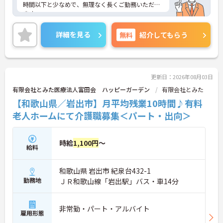
時間以下と少なめで、無理なく長くご勤務いただけ
ます。
ご興味のある方には、面接対策ポイントなど、さら
に詳細をご案内しますのでお気軽にご相談くださ
詳細を見る
無料
紹介してもらう
い！
更新日：2026年08月03日
有限会社とみた医療法人富田会 ハッピーガーデン
有限会社とみた
【和歌山県／岩出市】月平均残業10時間♪有料
老人ホームにて介護職募集＜パート・出向＞
時給
1,100円
～
給料
和歌山県 岩出市 紀泉台432-1
勤務地
ＪＲ和歌山線「岩出駅」バス・車14分
非常勤・パート・アルバイト
雇用形態