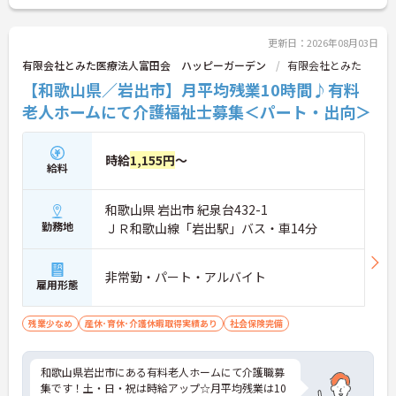
更新日：2026年08月03日
有限会社とみた医療法人富田会 ハッピーガーデン
有限会社とみた
【和歌山県／岩出市】月平均残業10時間♪有料
老人ホームにて介護福祉士募集＜パート・出向＞
時給
1,155円
～
給料
和歌山県 岩出市 紀泉台432-1
勤務地
ＪＲ和歌山線「岩出駅」バス・車14分
非常勤・パート・アルバイト
雇用形態
残業少なめ
産休･育休･介護休暇取得実績あり
社会保険完備
和歌山県岩出市にある有料老人ホームにて介護職募
集です！土・日・祝は時給アップ☆月平均残業は10