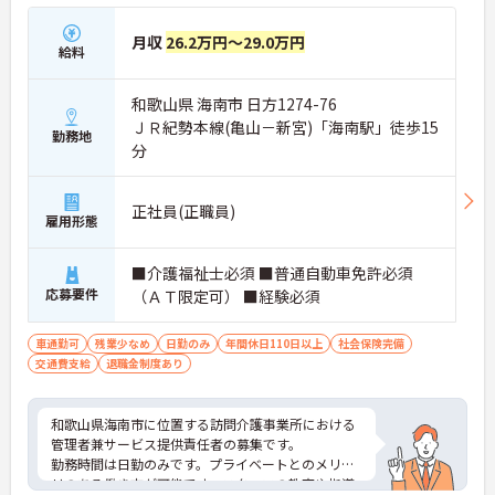
月収
26.2万円～29.0万円
給料
和歌山県 海南市 日方1274-76
ＪＲ紀勢本線(亀山－新宮)「海南駅」徒歩15
勤務地
分
正社員(正職員)
雇用形態
■介護福祉士必須 ■普通自動車免許必須
応募要件
（ＡＴ限定可） ■経験必須
車通勤可
残業少なめ
日勤のみ
年間休日110日以上
社会保険完備
交通費支給
退職金制度あり
和歌山県海南市に位置する訪問介護事業所における
管理者兼サービス提供責任者の募集です。
勤務時間は日勤のみです。プライベートとのメリハ
リのある働き方が可能です。スタッフの教育や指導