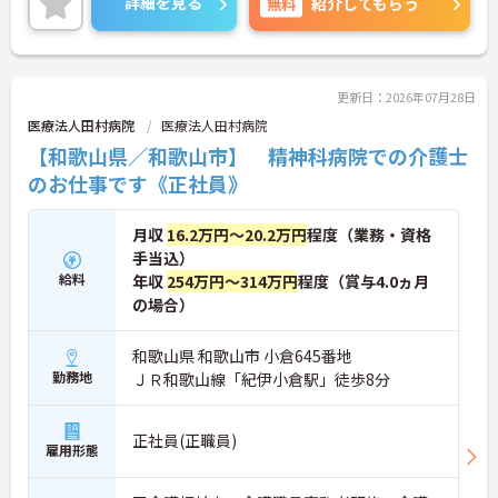
詳細を見る
無料
紹介してもらう
す。子育て中の方も無理なく働ける環境です。年間
休日120日あり、ワークライフバランスも大切にし
ていただます。
ご興味のある方には、面接対策ポイントなど、さら
に詳細をお話しいたしますのでお気軽にご相談くだ
更新日：2026年07月28日
さい！
医療法人田村病院
医療法人田村病院
【和歌山県／和歌山市】 精神科病院での介護士
のお仕事です《正社員》
月収
16.2万円～20.2万円
程度（業務・資格
手当込）
給料
年収
254万円～314万円
程度（賞与4.0ヵ月
の場合）
和歌山県 和歌山市 小倉645番地
勤務地
ＪＲ和歌山線「紀伊小倉駅」徒歩8分
正社員(正職員)
雇用形態