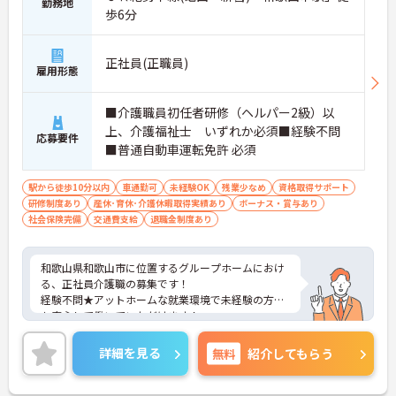
勤務地
歩6分
正社員(正職員)
雇用形態
■介護職員初任者研修（ヘルパー2級）以
上、介護福祉士 いずれか必須■経験不問
応募要件
■普通自動車運転免許 必須
駅から徒歩10分以内
車通勤可
未経験OK
残業少なめ
資格取得サポート
研修制度あり
産休･育休･介護休暇取得実績あり
ボーナス・賞与あり
社会保険完備
交通費支給
退職金制度あり
和歌山県和歌山市に位置するグループホームにおけ
る、正社員介護職の募集です！
経験不問★アットホームな就業環境で未経験の方で
も安心して働いていただけます！
ご興味ある方には、面接対策ポイントなど、さらに
詳細をお話しいたしますのでお気軽にご相談くださ
詳細を見る
無料
紹介してもらう
い。