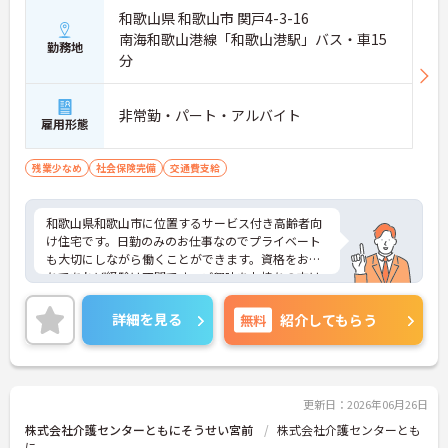
できます
和歌山県 和歌山市 関戸4-3-16
【充実の待遇と手厚い福利厚生で長く安定して活躍
南海和歌山港線「和歌山港駅」バス・車15
勤務地
できます】
分
・手当が充実しており残業なしでも年収400万円以
上を目指すことができ、経験を積むことでさらなる
収入アップも見込めます
非常勤・パート・アルバイト
雇用形態
・育休や産休の取得率が100パーセントと高く、転
居を伴う転勤もないため、ライフステージが変化し
ても腰を据えて働き続けられます
残業少なめ
社会保険完備
交通費支給
和歌山県和歌山市に位置するサービス付き高齢者向
け住宅です。日勤のみのお仕事なのでプライベート
も大切にしながら働くことができます。資格をお持
ちであれば経験は不問です。ご興味をお持ちの方は
お気軽にお問い合わせください。
詳細を見る
無料
紹介してもらう
更新日：2026年06月26日
株式会社介護センターともにそうせい宮前
株式会社介護センターとも
に