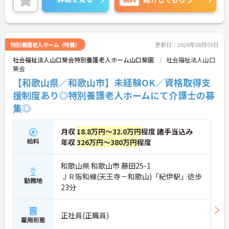
ご興味のある方には、面接対策ポイントなど、さら
に詳細をご案内しますのでお気軽にご相談くださ
い！
特別養護老人ホーム（特養）
更新日：2026年08月05日
社会福祉法人山口葵会特別養護老人ホーム山口葵園
社会福祉法人山口
葵会
【和歌山県／和歌山市】未経験OK／資格取得支
援制度あり◎特別養護老人ホームにて介護士の募
集◎
月収
18.8万円～32.0万円
程度 諸手当込み
給料
年収
326万円～380万円
程度
和歌山県 和歌山市 藤田25-1
ＪＲ阪和線(天王寺－和歌山)「紀伊駅」徒歩
勤務地
23分
正社員(正職員)
雇用形態