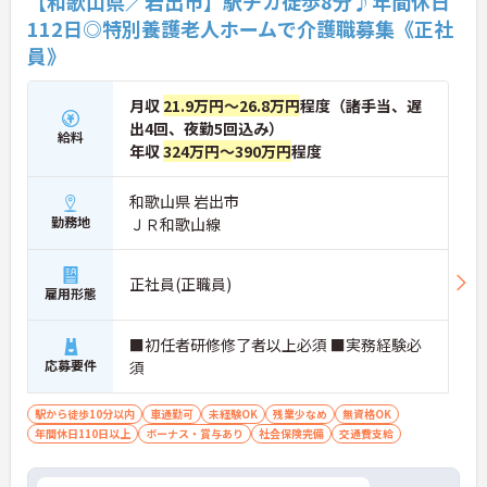
【和歌山県／岩出市】駅チカ徒歩8分♪年間休日
112日◎特別養護老人ホームで介護職募集《正社
員》
月収
21.9万円～26.8万円
程度（諸手当、遅
出4回、夜勤5回込み）
給料
年収
324万円～390万円
程度
和歌山県 岩出市
勤務地
ＪＲ和歌山線
正社員(正職員)
雇用形態
■初任者研修修了者以上必須 ■実務経験必
応募要件
須
駅から徒歩10分以内
車通勤可
未経験OK
残業少なめ
無資格OK
年間休日110日以上
ボーナス・賞与あり
社会保険完備
交通費支給