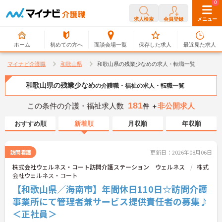
0
0
求人検索
会員登録
メニュー
ホーム
初めての方へ
面談会場一覧
保存した求人
最近見た求人
マイナビ介護職
和歌山県
和歌山県の残業少なめの求人・転職一覧
和歌山県の残業少なめ
の介護職・福祉の求人・転職一覧
181
この条件の介護・福祉求人数
非公開求人
件 ＋
おすすめ順
新着順
月収順
年収順
訪問看護
更新日：2026年08月06日
株式会社ウェルネス・コート訪問介護ステーション ウェルネス
株式
会社ウェルネス・コート
【和歌山県／海南市】年間休日110日☆訪問介護
事業所にて管理者兼サービス提供責任者の募集♪
＜正社員＞