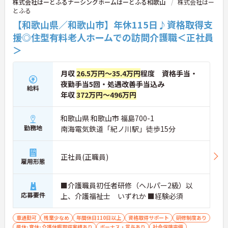
株式会社はーとふるナーシングホームはーとふる和歌山
株式会社はー
か、月平均の残業時間も5時間から7時間程度とかな
とふる
り少なめです。常勤スタッフの比率が90パーセント
を超えているため急な勤務変更が発生しにくく、あ
【和歌山県／和歌山市】年休115日♪資格取得支
らかじめ決められた訪問予定表に沿って規則正しく
援◎住型有料老人ホームでの訪問介護職＜正社員
働けます。入職後は現場スタッフによるお一人おひ
＞
とりに合わせた個別のOJT研修が実施されます。eラ
ーニングも導入されており、多職種と連携しながら
専門性を着実に深めていける環境が用意されていま
月収
26.5万円～35.4万円
程度 資格手当・
す。
夜勤手当5回・処遇改善手当込み
給料
★おすすめPOINT★
年収
372万円～496万円
＜個別ＯＪＴとチーム連携で着実に成長！＞
・入職後はお一人おひとりの習熟度に合わせた個別
和歌山県 和歌山市 福島700-1
のＯＪＴ研修を実施し、ｅラーニングを用いた学習
勤務地
南海電気鉄道「紀ノ川駅」徒歩15分
の機会も提供されます
・施設内には看護師が24時間常駐しており、急変時
の対応や専門的な医療処置は看護師が担当するため
正社員(正職員)
負担が減ります
雇用形態
・介護スタッフと看護スタッフの比率が1対1で相談
しやすく、初任者研修や実務者研修からでも着実に
■介護職員初任者研修（ヘルパー2級）以
専門性を高められます
応募要件
＜残業月7時間以下で身体の負担を軽減！＞
上、介護福祉士 いずれか ■経験必須
・常勤で働くスタッフの比率が90パーセント以上と
高く、急なシフト変更や無理な長時間勤務が発生し
車通勤可
残業少なめ
年間休日110日以上
資格取得サポート
研修制度あり
にくい人員体制です
産休･育休･介護休暇取得実績あり
ボーナス・賞与あり
社会保険完備