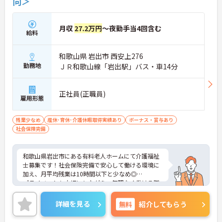
向＞
月収
27.2万円
～夜勤手当4回含む
給料
和歌山県 岩出市 西安上276
勤務地
ＪＲ和歌山線「岩出駅」バス・車14分
正社員(正職員)
雇用形態
残業少なめ
産休･育休･介護休暇取得実績あり
ボーナス・賞与あり
社会保険完備
和歌山県岩出市にある有料老人ホームにて介護福祉
士募集です！社会保険完備で安心して働ける環境に
加え、月平均残業は10時間以下と少なめ◎
プライベートも大切にしながら、無理なく働ける職
場です。ご興味のある方には、面接対策ポイントな
ど、さらに詳細をご案内しますのでお気軽にご相談
詳細を見る
無料
紹介してもらう
ください！