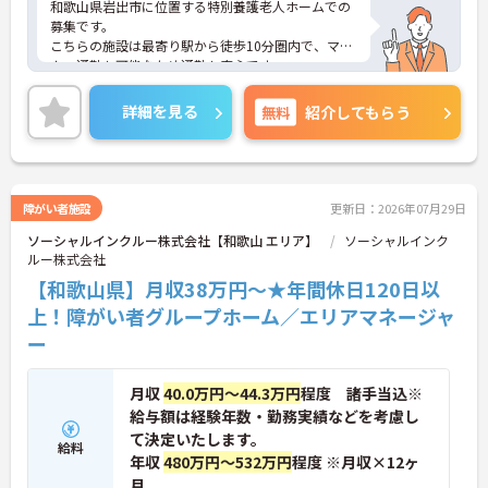
和歌山県岩出市に位置する特別養護老人ホームでの
募集です。
こちらの施設は最寄り駅から徒歩10分圏内で、マイ
カー通勤も可能なため通勤も安心です。
年間休日は110日以上あり、プライベートの時間も
確保しやすいです。
詳細を見る
無料
紹介してもらう
ご興味のある方は、ご面接のポイントをお伝えしま
すので、お気軽にお問い合わせください。
障がい者施設
更新日：2026年07月29日
ソーシャルインクルー株式会社【和歌山 エリア】
ソーシャルインク
ルー株式会社
【和歌山県】月収38万円～★年間休日120日以
上！障がい者グループホーム／エリアマネージャ
ー
月収
40.0万円～44.3万円
程度 諸手当込※
給与額は経験年数・勤務実績などを考慮し
て決定いたします。
給料
年収
480万円～532万円
程度 ※月収×12ヶ
月