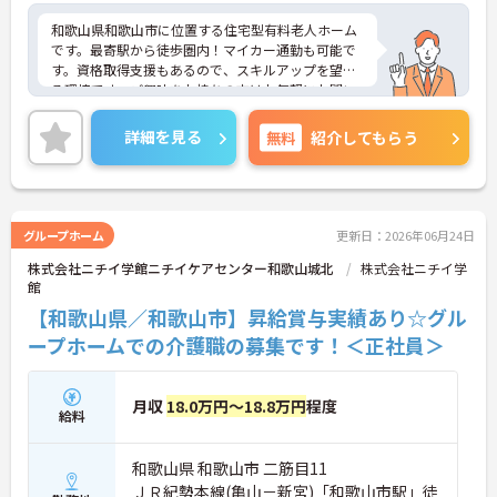
和歌山県和歌山市に位置する住宅型有料老人ホーム
です。最寄駅から徒歩圏内！マイカー通勤も可能で
す。資格取得支援もあるので、スキルアップを望め
る環境です。ご興味をお持ちの方はお気軽にお問い
合わせください。
詳細を見る
無料
紹介してもらう
グループホーム
更新日：2026年06月24日
株式会社ニチイ学館ニチイケアセンター和歌山城北
株式会社ニチイ学
館
【和歌山県／和歌山市】昇給賞与実績あり☆グル
ープホームでの介護職の募集です！＜正社員＞
月収
18.0万円～18.8万円
程度
給料
和歌山県 和歌山市 二筋目11
ＪＲ紀勢本線(亀山－新宮)「和歌山市駅」徒