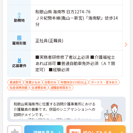
和歌山県 海南市 日方1274-76
ＪＲ紀勢本線(亀山－新宮)「海南駅」徒歩14
勤務地
分
正社員(正職員)
雇用形態
■実務者研修修了者以上必須 ■介護福祉士
あれば尚可 ■普通自動車免許必須（ＡＴ限
応募要件
定可） ■経験必須
車通勤可
残業少なめ
日勤のみ
年間休日110日以上
ボーナス・賞与あり
社会保険完備
交通費支給
退職金制度あり
和歌山県海南市に位置する訪問介護事業所における
介護職員の募集です。併設のシニアマンションへの
訪問がメインです。
マイカー通勤が可能です。通勤が苦になりません。
また、昇給・賞与制度があり、頑張りがきちんと評
価される職場です。
詳細を見る
無料
紹介してもらう