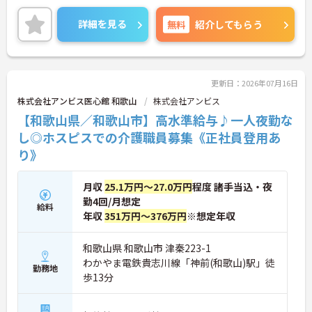
バランスを保ちながらご勤務いただけます。また、
マイカー通勤が可能です。無料駐車場が完備されて
詳細を見る
無料
紹介してもらう
おり、通勤が苦になりません。
ご興味のある方には、面接対策ポイントなど、さら
に詳細をご案内しますのでお気軽にご相談くださ
い！
更新日：2026年07月16日
株式会社アンビス医心館 和歌山
株式会社アンビス
【和歌山県／和歌山市】高水準給与♪一人夜勤な
し◎ホスピスでの介護職員募集《正社員登用あ
り》
月収
25.1万円～27.0万円
程度 諸手当込・夜
勤4回/月想定
給料
年収
351万円～376万円
※想定年収
和歌山県 和歌山市 津秦223-1
わかやま電鉄貴志川線「神前(和歌山)駅」徒
勤務地
歩13分