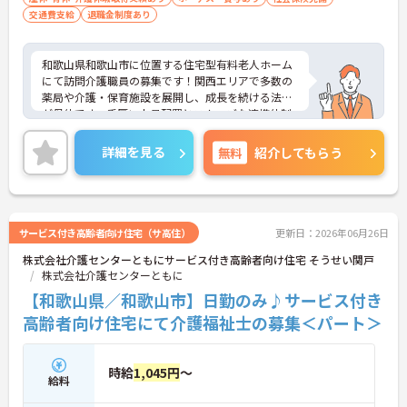
・訪問スケジュールに沿って施設内でのケアを行う
交通費支給
退職金制度あり
ため、月平均の残業時間は5時間から7時間程度とか
なり少なめに抑えられます
・夜勤明けの翌日は原則としてお休みとなるシフト
和歌山県和歌山市に位置する住宅型有料老人ホーム
編成が組まれており、しっかりと休息を取りながら
にて訪問介護職員の募集です！関西エリアで多数の
長期的な就業が可能です
薬局や介護・保育施設を展開し、成長を続ける法人
＜評価制度でキャリアアップ＞
が母体です。手厚い人員配置とスムーズな連携体制
・介護福祉士や初任者研修などの資格や実務経験、
を整えています。最新設備を完備し、体力的な負担
夜勤回数がしっかりと給与に反映されるためモチベ
を軽減する工夫が随所に施されています。月3日の希
詳細を見る
無料
紹介してもらう
ーションを維持できます
望休や夜勤回数の相談が可能なシフト体制に加え、
・年次を問わずリーダーや主任などのマネジメント
残業なしでも年収400万円以上が可能という高い待
職へ昇格する事例も多数あり、腰を据えて長期的な
遇も魅力です。資格取得支援や外部研修などの教育
キャリア形成が可能です
体制も充実しており、育休取得率100パーセントと
いう実績から、長期的なキャリア形成に最適な環境
サービス付き高齢者向け住宅（サ高住）
更新日：2026年06月26日
です。
株式会社介護センターともにサービス付き高齢者向け住宅 そうせい関戸
株式会社介護センターともに
★おすすめPOINT★
【柔軟なシフト調整により無理のない働き方が実現
【和歌山県／和歌山市】日勤のみ♪サービス付き
可能です】
高齢者向け住宅にて介護福祉士の募集＜パート＞
・月9から10日のお休みのうち3日は希望休を取得で
きるため、プライベートの予定に合わせて柔軟に働
けます
時給
1,045円
～
・夜勤回数の相談も可能であり、残業が発生しない
給料
勤務体制のため、ご自身のライフスタイルを大切に