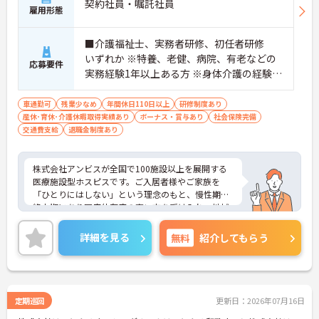
契約社員・嘱託社員
雇用形態
■介護福祉士、実務者研修、初任者研修
いずれか ※特養、老健、病院、有老などの
応募要件
実務経験1年以上ある方 ※身体介護の経験年
以上ある方、機械浴の使用の経験のある方
歓迎
車通勤可
残業少なめ
年間休日110日以上
研修制度あり
産休･育休･介護休暇取得実績あり
ボーナス・賞与あり
社会保険完備
交通費支給
退職金制度あり
株式会社アンビスが全国で100施設以上を展開する
医療施設型ホスピスです。ご入居者様やご家族を
「ひとりにはしない」という理念のもと、慢性期や
終末期にあり医療依存度の高い方を受け入れ、地域
医療を支える社会的意義の高い事業を推進していま
す。現場には看護師が24時間常駐しています。急変
詳細を見る
無料
紹介してもらう
時の対応や医療行為は看護師が担当するため、初任
者研修や実務者研修の方も食事介助や入浴介助など
の生活を支えるケアに専念できる環境です。多職種
で情報を共有し、一人で判断を抱え込まないチーム
連携の体制がしっかりと整っています。働き方の面
定期巡回
更新日：2026年07月16日
では、夜勤明けの翌日が原則として公休となるほ