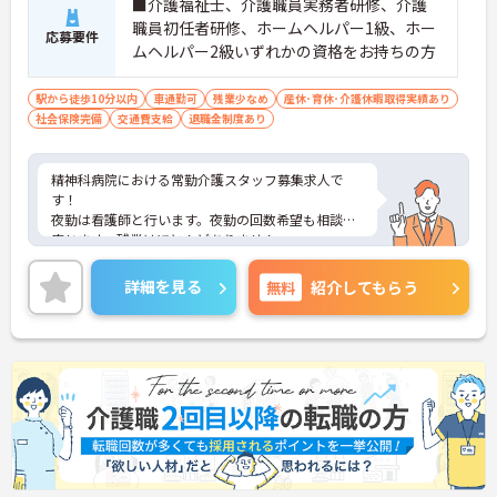
■介護福祉士、介護職員実務者研修、介護
職員初任者研修、ホームヘルパー1級、ホー
応募要件
ムヘルパー2級いずれかの資格をお持ちの方
駅から徒歩10分以内
車通勤可
残業少なめ
産休･育休･介護休暇取得実績あり
社会保険完備
交通費支給
退職金制度あり
精神科病院における常勤介護スタッフ募集求人で
す！
夜勤は看護師と行います。夜勤の回数希望も相談に
応じます。残業はほとんどありません。
ご興味ある方には、面接のポイントなど、さらに詳
細をお話致しますのでお気軽にご相談ください。
詳細を見る
無料
紹介してもらう