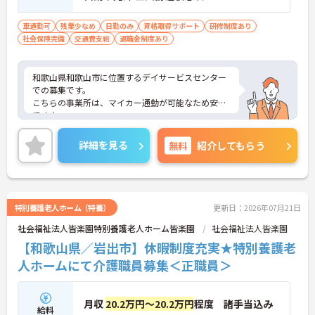
車通勤可
残業少なめ
日勤のみ
資格取得サポート
研修制度あり
社会保険完備
交通費支給
退職金制度あり
和歌山県和歌山市に位置するデイサービスセンター
での募集です。
こちらの事業所は、マイカー通勤が可能なため安心
です♪
日勤帯のお仕事で、日曜日も固定休みのためプライ
ベートの時間も確保しやすいです。
詳細を見る
無料
紹介してもらう
ご興味のある方はご面接のポイントをしますので、
お気軽にお問い合わせください。
特別養護老人ホーム（特養）
更新日：2026年07月21日
社会福祉法人皆楽園特別養護老人ホーム皆楽園
社会福祉法人皆楽園
【和歌山県／岩出市】休暇制度充実★特別養護老
人ホームにて介護職員募集＜正職員＞
月収
20.2万円～20.2万円
程度 諸手当込み
給料