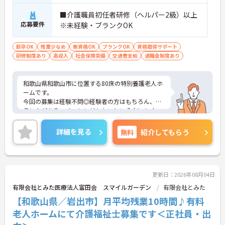
■介護職員初任者研修（ヘルパー2級）以上
応募要件
※未経験・ブランクOK
新卒OK
残業少なめ
無資格OK
ブランクOK
資格取得サポート
研修制度あり
高収入
社会保険完備
交通費支給
退職金制度あり
和歌山県和歌山市に位置する80床の特別養護老人ホ
ームです。
今回の募集は経験不問◎経験者の方はもちろん、ブ
ランクがある、チャレンジしたいという方にもオス
スメの求人です★
研修や資格取得支援など教育制度が充実しているの
詳細を見る
無料
紹介してもらう
でスキルアップがしやすい環境です◎
また風通しのよい職場で、職種の垣根を越えて意見
交換、相談をし合える働きやすい雰囲気ですよ♪
ご興味ある方には、面接対策ポイントなど、さらに
詳細をお話しいたしますのでお気軽にご相談くださ
更新日：2026年08月04日
い！
有限会社とみた医療法人富田会 スマイルガーデン
有限会社とみた
【和歌山県／岩出市】月平均残業10時間♪有料
老人ホームにて介護福祉士募集です＜正社員・出