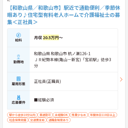
【和歌山県／和歌山市】駅近で通勤便利／季節休
暇あり♪住宅型有料老人ホームで介護福祉士の募
集＜正社員＞
月収
20.5万円
～
給料
和歌山県 和歌山市 杭ノ瀬126-1
ＪＲ紀勢本線(亀山－新宮)「宮前駅」徒歩3
勤務地
分
正社員(正職員)
雇用形態
■経験必須
応募要件
駅から徒歩10分以内
車通勤可
未経験OK
残業少なめ
年間休日110日以上
社会保険完備
交通費支給
退職金制度あり