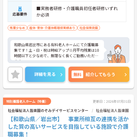
■実務者研修・介護職員初任者研修いずれ
応募要件
か必須
残業少なめ
産休･育休･介護休暇取得実績あり
社会保険完備
和歌山県岩出市にある有料老人ホームにて介護職募
集です！土・日・祝は時給アップ☆月平均残業は10
時間以下と少なめで、無理なく長くご勤務いただけ
ます。
ご興味のある方には、面接対策ポイントなど、さら
に詳細をご案内しますのでお気軽にご相談くださ
詳細を見る
無料
紹介してもらう
い！
特別養護老人ホーム（特養）
更新日：2026年07月31日
社会福祉法人皆楽園のぞみデイサービスセンター
社会福祉法人皆楽園
【和歌山県／岩出市】 事業所相互の連携を活か
した質の高いサービスを目指している施設で介護
職募集！