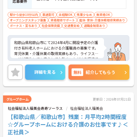
応募要件
駅から徒歩10分以内
車通勤可
未経験OK
残業少なめ
無資格OK
オープニングスタッフ募集
資格取得サポート
産休･育休･介護休暇取得実績あり
ボーナス・賞与あり
社会保険完備
交通費支給
退職金制度あり
和歌山県和歌山市にて2024年4月に開設予定の介護
付き有料老人ホームにおける介護職員の募集です。
育児休業・介護休業の取得実績もあり、ライフステ
ージが変化しても安心してお勤めいただける環境で
す。また、マイカー通勤が可能なので通勤が苦にな
りません。
詳細を見る
無料
紹介してもらう
ご興味のある方には、面接対策ポイントなど、さら
に詳細をお話しいたしますのでお気軽にご相談くだ
さい！
グループホーム
更新日：2026年07月21日
社会福祉法人福美会寿寿ソーラス
社会福祉法人福美会
【和歌山県／和歌山市】残業：月平均2時間程度
☆グループホームにおける介護のお仕事です♪＜
正社員＞