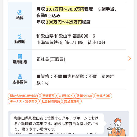
月収
20.7万円～30.0万円
程度 ※諸手当、
夜勤5回込み
給料
年収
286万円～425万円
程度
和歌山県 和歌山市 福島898‐6
勤務地
南海電気鉄道「紀ノ川駅」徒歩10分
正社員(正職員)
雇用形態
■資格：不問 ■実務経験：不問 ※未経
応募要件
験：可
駅から徒歩10分以内
車通勤可
未経験OK
残業少なめ
無資格OK
ボーナス・賞与あり
社会保険完備
交通費支給
和歌山県和歌山市に位置するグループホームにおけ
る介護職員の募集です。施設は家庭的な雰囲気があ
り、働きやすい環境です。
残業は月平均2時間程度と少なめです。ワークライフ