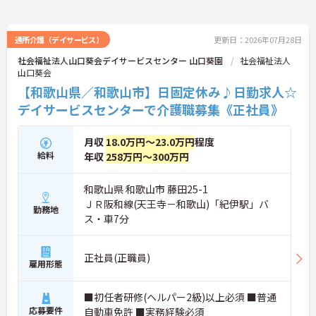
通所介護（デイサービス）
更新日：2026年07月28日
社会福祉法人山口葵会デイサービスセンター 山口葵園
社会福祉法人
山口葵会
【和歌山県／和歌山市】日固定休み♪日勤求人☆
デイサービスセンターで介護職募集《正社員》
月収
18.0万円～23.0万円
程度
給料
年収
258万円～300万円
和歌山県 和歌山市 藤田25-1
ＪＲ阪和線(天王寺－和歌山)「紀伊駅」バ
勤務地
ス・車7分
正社員(正職員)
雇用形態
■初任者研修(ヘルパー2級)以上必須 ■普通
応募要件
自動車免許 ■実務経験必須