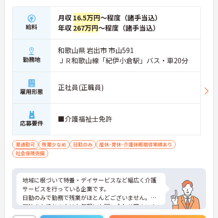
月収
16.5万円
～程度（諸手当込）
給料
年収
267万円
～程度（諸手当込）
和歌山県 岩出市 市山591
勤務地
ＪＲ和歌山線「紀伊小倉駅」バス・車20分
正社員(正職員)
雇用形態
■介護福祉士免許
応募要件
車通勤可
残業少なめ
日勤のみ
産休･育休･介護休暇取得実績あり
社会保険完備
地域に根づいて特養・デイサービスなど幅広く介護
サービスを行っている企業です。
日勤のみで勤務で残業がほとんどございません。
興味をお持ちの方はお気軽にお問い合わせ下さい！