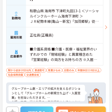
和歌山県 海南市 下津町丸田13-1 ＜ソーシャ
ルインクルーホーム海南下津町 ＞
勤務地
ＪＲ紀勢本線(亀山－新宮)「加茂郷駅」徒歩
1分
正社員(正職員)
雇用形態
■介護系資格 ■介護・医療・福祉業界のい
ずれかでの『現場経験』と異業種含めた
応募要件
『営業経験』の両方をお持ちの方 ※入居営
業の経験（施設長兼任可）必須 ※介護・医
療・福祉業界での営業経験お持ちの方はも
駅から徒歩10分以内
車通勤可
残業少なめ
日勤のみ
年間休日110日以上
社会保険完備
交通費支給
ちろん大歓迎 ※入居相談員の経験、施設管
理業務の経験、採用業務・マネジメント業
務の経験がある方歓迎 ■普通自動車免許(AT
グループホーム数・エリアの拡大を支えるポジショ
限定可)
ンとして「グループホームの新規立ち上げ・入居営
業」を担当いただきます。
介護・医療・福祉業界での営業経験をお持ちの方は
もちろん、入居相談員の経験、採用業務やマネジメ
ント経験のある方も即戦力としてご活躍いただま