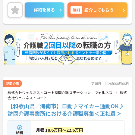
を行うやりがいのあるお仕事です。
ご興味のある方には、面接対策ポイントなど、さら
詳細を見る
無料
紹介してもらう
に詳細をご案内しますのでお気軽にご相談くださ
い！
訪問介護
更新日：2026年08月06日
株式会社ウェルネス・コート訪問介護ステーション ウェルネス
株式
会社ウェルネス・コート
【和歌山県／海南市】日勤♪マイカー通勤OK♪
訪問介護事業所における介護職募集＜正社員＞
月収
18.6万円～22.6万円
給料