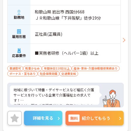
和歌山県 岩出市 西国分668
勤務地
ＪＲ和歌山線「下井阪駅」徒歩19分
正社員(正職員)
雇用形態
■実務者研修（ヘルパー1級）以上
応募要件
車通勤可
残業少なめ
年間休日110日以上
産休･育休･介護休暇取得実績あり
ボーナス・賞与あり
社会保険完備
交通費支給
地域に根づいて特養・デイサービスなど幅広く介護
サービスを行っている企業で介護福祉士の求人で
す！
施設内は、明るく清潔感があり、和気あいあいとし
た雰囲気です♪
利用者様の生活に変化がつくよう、誕生会やお花見
詳細を見る
無料
紹介してもらう
など、四季折々の楽しいイベントがたくさん☆
残業はほとんどないのでプライベートや家庭との両