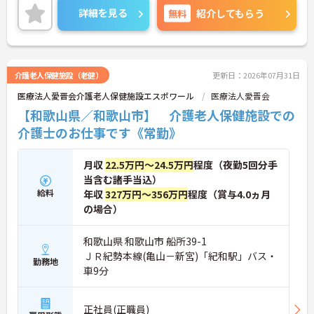
詳細を見る
無料
紹介してもらう
介護老人保健施設（老健）
更新日：2026年07月31日
医療法人愛晋会介護老人保健施設エスポワール
医療法人愛晋会
【和歌山県／和歌山市】 介護老人保健施設での
介護士のお仕事です《常勤》
月収
22.5万円～24.5万円
程度（夜勤5回分手
当含む諸手当込）
給料
年収
327万円～356万円
程度（賞与4.0ヵ月
の場合）
和歌山県 和歌山市 船所39-1
ＪＲ紀勢本線(亀山－新宮)「紀和駅」バス・
勤務地
車9分
正社員(正職員)