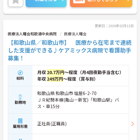
ントなど、さらに詳細をお話しいたしますのでお気
軽にご相談ください！
更新日：2026年02月13日
医療法人曙会和歌浦中央病院
医療法人曙会
【和歌山県／和歌山市】 医療から在宅まで連続
した支援ができる♪ケアミックス病院で看護助手
募集！
月収
20.7万円
～程度（月4回夜勤手当含む）
給料
年収
249万円
～程度（賞与別）
和歌山県 和歌山市 塩屋6-2-70
ＪＲ紀勢本線(亀山－新宮)「和歌山駅」バ
勤務地
ス・車15分
正社員(正職員)
雇用形態