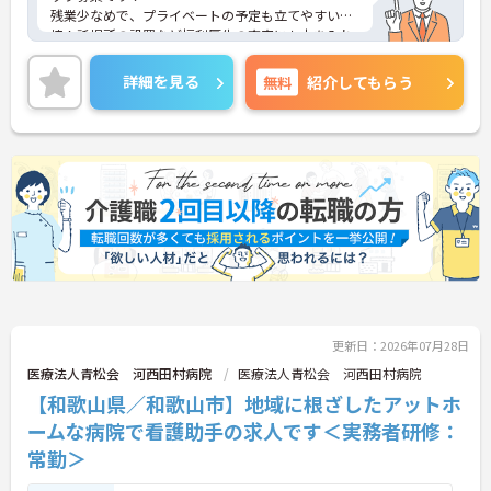
残業少なめで、プライベートの予定も立てやすい環
境！託児所の設置など福利厚生の充実にも力を入れ
ているので安心して長期での就業が可能です！
ご興味ある方には、面接のポイントなど、さらに詳
詳細を見る
無料
紹介してもらう
細をお話致しますのでお気軽にご相談ください。
更新日：2026年07月28日
医療法人青松会 河西田村病院
医療法人青松会 河西田村病院
【和歌山県／和歌山市】地域に根ざしたアットホ
ームな病院で看護助手の求人です＜実務者研修：
常勤＞