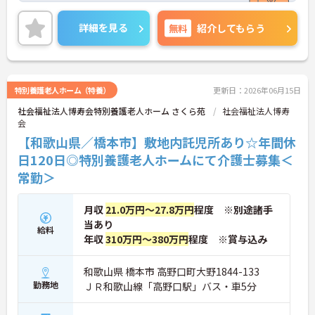
詳細を見る
無料
紹介してもらう
特別養護老人ホーム（特養）
更新日：2026年06月15日
社会福祉法人博寿会特別養護老人ホーム さくら苑
社会福祉法人博寿
会
【和歌山県／橋本市】敷地内託児所あり☆年間休
日120日◎特別養護老人ホームにて介護士募集＜
常勤＞
月収
21.0万円～27.8万円
程度 ※別途諸手
当あり
給料
年収
310万円～380万円
程度 ※賞与込み
和歌山県 橋本市 高野口町大野1844-133
勤務地
ＪＲ和歌山線「高野口駅」バス・車5分