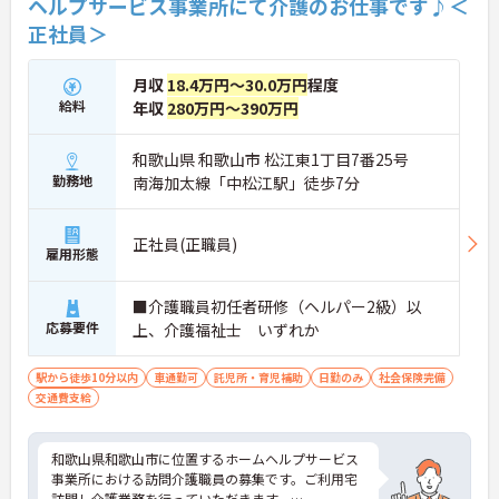
ヘルプサービス事業所にて介護のお仕事です♪＜
正社員＞
月収
18.4万円～30.0万円
程度
給料
年収
280万円～390万円
和歌山県 和歌山市 松江東1丁目7番25号
勤務地
南海加太線「中松江駅」徒歩7分
正社員(正職員)
雇用形態
■介護職員初任者研修（ヘルパー2級）以
応募要件
上、介護福祉士 いずれか
駅から徒歩10分以内
車通勤可
託児所・育児補助
日勤のみ
社会保険完備
交通費支給
和歌山県和歌山市に位置するホームヘルプサービス
事業所における訪問介護職員の募集です。ご利用宅
訪問し介護業務を行っていただきます。