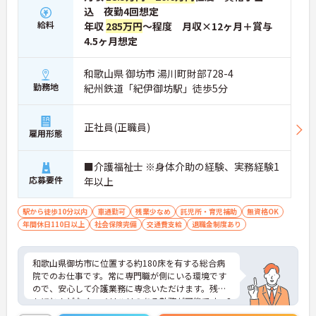
込 夜勤4回想定
給料
年収
285万円
～程度 月収×12ヶ月＋賞与
4.5ヶ月想定
和歌山県 御坊市 湯川町財部728-4
勤務地
紀州鉄道「紀伊御坊駅」徒歩5分
正社員(正職員)
雇用形態
■介護福祉士 ※身体介助の経験、実務経験1
応募要件
年以上
駅から徒歩10分以内
車通勤可
残業少なめ
託児所・育児補助
無資格OK
年間休日110日以上
社会保険完備
交通費支給
退職金制度あり
和歌山県御坊市に位置する約180床を有する総合病
院でのお仕事です。常に専門職が側にいる環境です
ので、安心して介護業務に専念いただけます。残業
もほとんどなく、メリハリのある勤務が可能です。2
4時間保育所も完備されており、小さなお子様がい