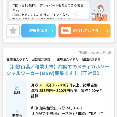
年間休日114日で、プライベートも充実できる環境
です。
ご興味ある方には、面接のポイントなど、さらに詳
細をお話致しますのでお気軽にご相談ください。
詳細を見る
無料
紹介してもらう
更新日：2026年01月09日
医療法人やすだ 堀口記念病院
医療法人やすだ 堀口記念病院
【和歌山県／和歌山市】病院でのメディカルソー
シャルワーカー(MSW)募集です！《正社員》
月収
16.0万円～20.0万円
以上、諸手当別
年収
256万円～320万円
程度、賞与4.00ヶ月
給料
計算
和歌山県 和歌山市 湊本町3-4-1
ＪＲ紀勢本線(亀山－新宮)「和歌山市駅」徒
勤務地