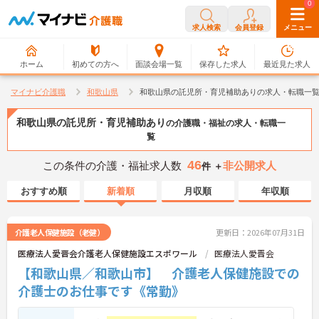
0
0
求人検索
会員登録
メニュー
ホーム
初めての方へ
面談会場一覧
保存した求人
最近見た求人
マイナビ介護職
和歌山県
和歌山県の託児所・育児補助ありの求人・転職一
和歌山県の託児所・育児補助あり
の介護職・福祉の求人・転職一
覧
46
この条件の介護・福祉求人数
非公開求人
件 ＋
おすすめ順
新着順
月収順
年収順
介護老人保健施設（老健）
更新日：2026年07月31日
医療法人愛晋会介護老人保健施設エスポワール
医療法人愛晋会
【和歌山県／和歌山市】 介護老人保健施設での
介護士のお仕事です《常勤》