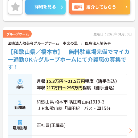
る方も安心です。ご興味ある方には、面接対策ポイ
詳細を見る
無料
紹介してもらう
ントなど、さらに詳細をお話しいたしますのでお気
軽にご相談ください！
グループホーム
更新日：2026年01月30日
医療法人敬英会グループホーム 幸楽の里
医療法人敬英会
【和歌山県／橋本市】 無料駐車場完備でマイカ
ー通勤OK☆グループホームにて介護職の募集で
す！
月収
15.3万円～21.5万円
程度（諸手当込）
給料
年収
217万円～295万円
程度（諸手当込）
和歌山県 橋本市 隅田町山内1919-3
勤務地
ＪＲ和歌山線「隅田駅」バス・車15分
正社員(正職員)
雇用形態