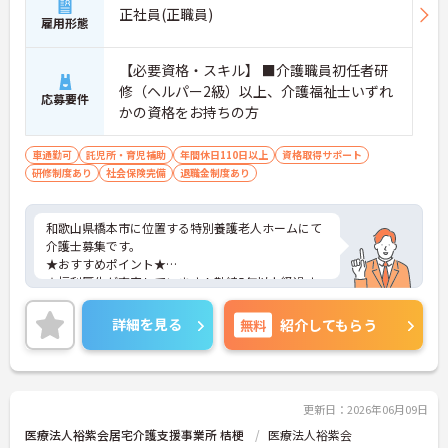
正社員(正職員)
雇用形態
【必要資格・スキル】 ■介護職員初任者研
修（ヘルパー2級）以上、介護福祉士いずれ
応募要件
かの資格をお持ちの方
車通勤可
託児所・育児補助
年間休日110日以上
資格取得サポート
研修制度あり
社会保険完備
退職金制度あり
和歌山県橋本市に位置する特別養護老人ホームにて
介護士募集です。
★おすすめポイント★
★福利厚生が充実しています！勤続5年以上経過す
ると、処遇改善手当や特定手当も上がります！
★定員140床の大規模なユニット型の特養！日中は
詳細を見る
無料
紹介してもらう
約15名（2ユニット分）のご利用者様を4名の職員で
ケアします！
★年間休日120日！月10日のお休みでプライベート
もしっかり充実♪
★入社後は座学からスタート！独り立ちもその方に
更新日：2026年06月09日
合わせてのスタイルで指導員の元業務を覚えていき
医療法人裕紫会居宅介護支援事業所 桔梗
医療法人裕紫会
ます！