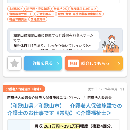
未経験OK
託児所・育児補助
無資格OK
年間休日110日以上
資格取得サポート
研修制度あり
産休･育休･介護休暇取得実績あり
社会保険完備
交通費支給
和歌山県和歌山市に位置する介護付有料老人ホーム
です。
年間休日117日あり、しっかり働いてしっかり休め
る、社員にとって理想の働き方を実現できます。
研修制度も充実しているので、キャリアアップを目
指す方にもおすすめです。
詳細を見る
無料
紹介してもらう
ご興味をお持ちの方はお気軽にお問い合わせくださ
い。
介護老人保健施設（老健）
更新日：2026年04月07日
医療法人愛晋会介護老人保健施設エスポワール
医療法人愛晋会
【和歌山県／和歌山市】 介護老人保健施設での
介護士のお仕事です《常勤》＜介護福祉士＞
月収
26.1万円～29.1万円
程度（夜勤4回分、