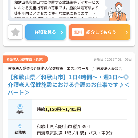
和歌山県和歌山市に位置する放課後等デイサービス
における児童指導員の募集です。施設は最寄駅より
徒歩圏内とアクセスに便利な立地にあります。
利用可能な託児所があり、子育て世代の方も安心し
てご勤務いただけます。また、残業は基本ないの
で、ワークライフバランスを保ちながらご勤務いた
詳細を見る
無料
紹介してもらう
だけます。
ご興味のある方には、面接対策ポイントなど、さら
に詳細をお話しいたしますのでお気軽にご相談くだ
さい！
介護老人保健施設（老健）
更新日：2026年03月06日
医療法人愛晋会介護老人保健施設 エスポワール
医療法人愛晋会
【和歌山県／和歌山市】1日4時間～・週3日～◎
介護老人保健施設における介護のお仕事です♪＜
パート＞
時給
1,150円～1,405円
給料
和歌山県 和歌山市 船所39-1
勤務地
南海電気鉄道「紀ノ川駅」バス・車9分