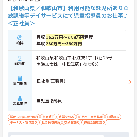
【和歌山県／和歌山市】利用可能な託児所あり◎
放課後等デイサービスにて児童指導員のお仕事♪
＜正社員＞
月収
16.3万円～27.9万円
程度
給料
年収
280万円～380万円
和歌山県 和歌山市 松江東1丁目7番25号
勤務地
南海加太線「中松江駅」徒歩8分
正社員(正職員)
雇用形態
■児童指導員
応募要件
駅から徒歩10分以内
車通勤可
残業少なめ
託児所・育児補助
日勤のみ
ボーナス・賞与あり
社会保険完備
交通費支給
退職金制度あり