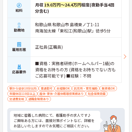
月収
19.0万円～24.4万円
程度(夜勤手当4回
給料
分含む)
和歌山県 和歌山市 島橋東ノ丁1-11
勤務地
南海加太線「東松江(和歌山)駅」徒歩5分
正社員(正職員)
雇用形態
■資格：実務者研修(ホームヘルパー1級)の
資格をお持ちの方 (資格をお持ちでない方も
応募要件
ご応募可能です) ■経験：不問
駅から徒歩10分以内
車通勤可
未経験OK
託児所・育児補助
無資格OK
年間休日110日以上
産休･育休･介護休暇取得実績あり
社会保険完備
交通費支給
退職金制度あり
地域に密着した病院にて、看護助手の求人です♪
ご興味ある方には、面接対策ポイントなど、詳細を
お話しいたしますのでお気軽にご相談ください。