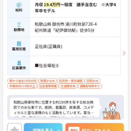
月収
19.4万円
～程度 諸手当含む ※大学4
給料
年卒モデル
和歌山県 御坊市 湯川町財部728-4
勤務地
紀州鉄道「紀伊御坊駅」徒歩5分
正社員(正職員)
雇用形態
■社会福祉士
応募要件
駅から徒歩10分以内
残業少なめ
託児所・育児補助
日勤のみ
年間休日110日以上
社会保険完備
交通費支給
退職金制度あり
和歌山県御坊市に位置する約180床を有する総合病
院でのお仕事です。医師、看護部、医事課、コメデ
ィカルと密な連携のもと活動をしています。賞与は
4.5ヶ月の実績があり、頑張りがしっかりと反映され
ます。保育所も完備されており、小さなお子様がい
る方も安心です。ご興味ある方には、面接対策ポイ
詳細を見る
無料
紹介してもらう