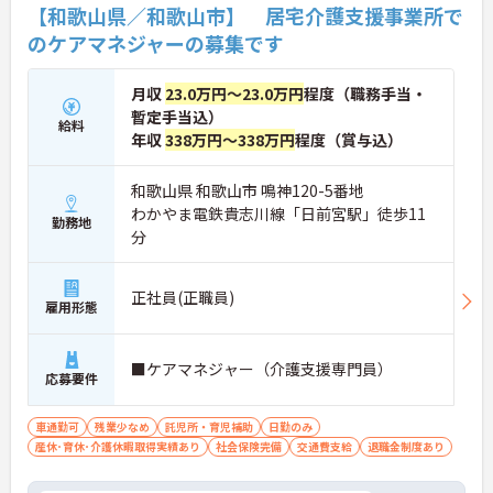
【和歌山県／和歌山市】 居宅介護支援事業所で
★敷地内託児所が用意されていますので、子育て世
代の方も安心して就業いただけます♪
のケアマネジャーの募集です
★無料駐車場完備でお子様連れの通勤も負担が少な
く、働きやすい環境が整っています。
月収
23.0万円～23.0万円
程度（職務手当・
ご興味のある方には、面接対策ポイントなど、さら
に詳細をお話いたしますので、お気軽にご相談くだ
暫定手当込）
給料
さい。
年収
338万円～338万円
程度（賞与込）
和歌山県 和歌山市 鳴神120-5番地
わかやま電鉄貴志川線「日前宮駅」徒歩11
勤務地
分
正社員(正職員)
雇用形態
■ケアマネジャー（介護支援専門員）
応募要件
車通勤可
残業少なめ
託児所・育児補助
日勤のみ
産休･育休･介護休暇取得実績あり
社会保険完備
交通費支給
退職金制度あり