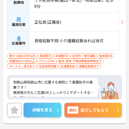
ＪＲ紀勢本線(亀山－新宮)「和歌山駅」徒歩
勤務地
8分
正社員(正職員)
雇用形態
資格経験不問 ※介護職経験あれば尚可
応募要件
駅から徒歩10分以内
車通勤可
未経験OK
託児所・育児補助
無資格OK
年間休日110日以上
ブランクOK
産休･育休･介護休暇取得実績あり
ボーナス・賞与あり
社会保険完備
交通費支給
退職金制度あり
和歌山県和歌山市に位置する病院にて看護助手の募
集です！
無資格の方もご応募OK♪しっかりとサポートするの
でご安心ください◎
ご興味ある方には、面接対策ポイントなど、さらに
詳細をお話しいたしますのでお気軽にご相談くださ
詳細を見る
無料
紹介してもらう
い！