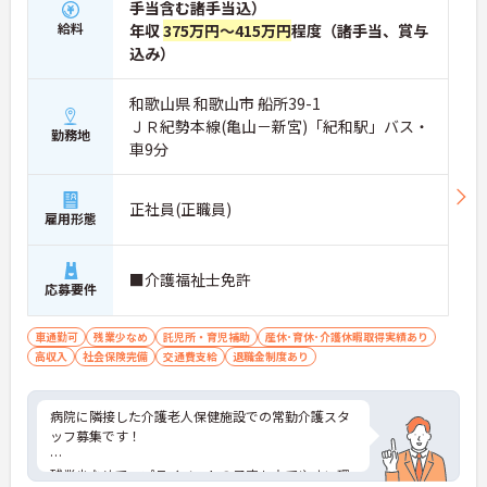
手当含む諸手当込）
給料
年収
375万円～415万円
程度（諸手当、賞与
込み）
和歌山県 和歌山市 船所39-1
ＪＲ紀勢本線(亀山－新宮)「紀和駅」バス・
勤務地
車9分
正社員(正職員)
雇用形態
■介護福祉士免許
応募要件
車通勤可
残業少なめ
託児所・育児補助
産休･育休･介護休暇取得実績あり
高収入
社会保険完備
交通費支給
退職金制度あり
病院に隣接した介護老人保健施設での常勤介護スタ
ッフ募集です！
残業少なめで、プライベートの予定も立てやすい環