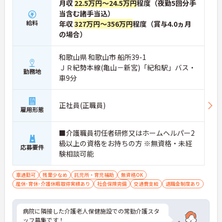
月収
22.5万円～24.5万円
程度（夜勤5回分手
当含む諸手当込）
給料
年収
327万円～356万円
程度（賞与4.0ヵ月
の場合）
和歌山県 和歌山市 船所39-1
ＪＲ紀勢本線(亀山－新宮)「紀和駅」バス・
勤務地
車9分
正社員(正職員)
雇用形態
■介護職員初任者研修又はホームヘルパー2
級以上の資格をお持ちの方 ※無資格・未経
応募要件
験相談可能
車通勤可
残業少なめ
託児所・育児補助
無資格OK
産休･育休･介護休暇取得実績あり
社会保険完備
交通費支給
退職金制度あり
病院に隣接した介護老人保健施設での常勤介護スタ
ッフ募集です！