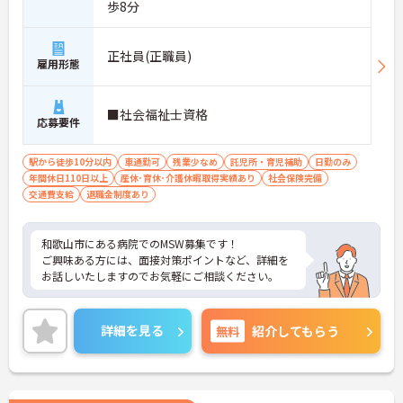
歩8分
正社員(正職員)
雇用形態
■社会福祉士資格
応募要件
駅から徒歩10分以内
車通勤可
残業少なめ
託児所・育児補助
日勤のみ
年間休日110日以上
産休･育休･介護休暇取得実績あり
社会保険完備
交通費支給
退職金制度あり
和歌山市にある病院でのMSW募集です！
ご興味ある方には、面接対策ポイントなど、詳細を
お話しいたしますのでお気軽にご相談ください。
詳細を見る
無料
紹介してもらう