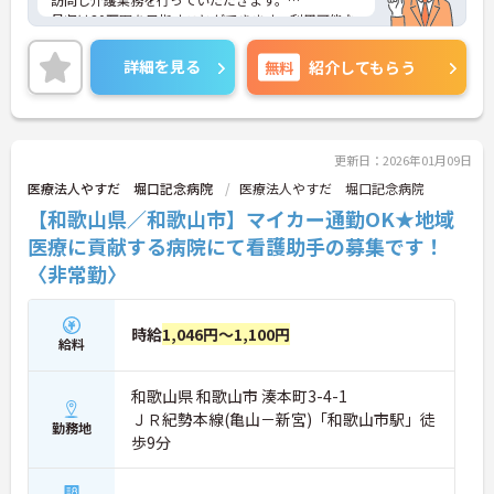
月収は30万円を目指すことができます。利用可能な
託児所があり、子育て世代の方も安心してご勤務い
ただけます。
詳細を見る
無料
紹介してもらう
ご興味のある方には、面接対策ポイントなど、さら
に詳細をお話しいたしますのでお気軽にご相談くだ
さい！
更新日：2026年01月09日
医療法人やすだ 堀口記念病院
医療法人やすだ 堀口記念病院
【和歌山県／和歌山市】マイカー通勤OK★地域
医療に貢献する病院にて看護助手の募集です！
〈非常勤〉
時給
1,046円～1,100円
給料
和歌山県 和歌山市 湊本町3-4-1
ＪＲ紀勢本線(亀山－新宮)「和歌山市駅」徒
勤務地
歩9分