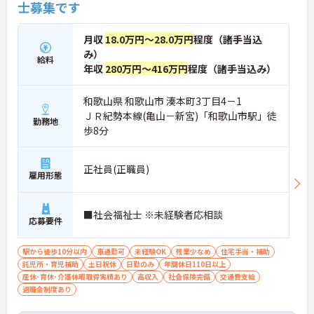
士募集です
月収
18.0万円～28.0万円
程度（諸手当込
み）
給料
年収
280万円～416万円
程度（諸手当込み）
和歌山県 和歌山市 湊本町3丁目4－1
ＪＲ紀勢本線(亀山－新宮)「和歌山市駅」徒
勤務地
歩8分
正社員(正職員)
雇用形態
■社会福祉士 ※未経験者応相談
応募要件
駅から徒歩10分以内
車通勤可
未経験OK
残業少なめ
住宅手当・補助
託児所・育児補助
土日祝休
日勤のみ
年間休日110日以上
産休･育休･介護休暇取得実績あり
高収入
社会保険完備
交通費支給
退職金制度あり