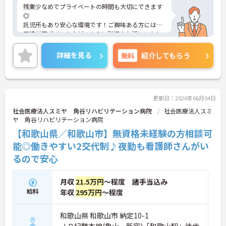
残業少なめでプライベートの時間も大切にできます
◎
託児所もあり安心な環境です！ご興味ある方には、
面接対策ポイントなど、さらに詳細をお話しいたし
ますのでお気軽にご相談ください
詳細を見る
無料
紹介してもらう
更新日：2026年06月04日
社会医療法人スミヤ 角谷リハビリテーション病院
社会医療法人スミ
ヤ 角谷リハビリテーション病院
【和歌山県／和歌山市】無資格未経験の方相談可
能◎働きやすい2交代制♪夜勤も看護師さんがい
るので安心
月収
21.5万円
～程度 諸手当込み
給料
年収
295万円
～程度
和歌山県 和歌山市 納定10-1