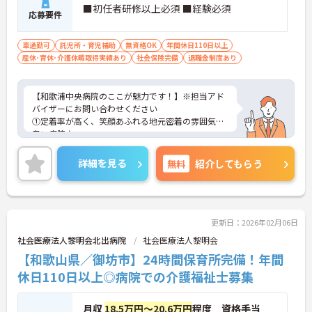
■初任者研修以上必須 ■経験必須
応募要件
車通勤可
託児所・育児補助
無資格OK
年間休日110日以上
産休･育休･介護休暇取得実績あり
社会保険完備
退職金制度あり
【和歌浦中央病院のここが魅力です！】※担当アド
バイザーにお問い合わせください
①定着率が高く、笑顔あふれる地元密着の雰囲気の
良い病院♪
②院内託児所をはじめワークライフバランスの充実
に力を入れており、子育て中の方も働きやすい環
詳細を見る
無料
紹介してもらう
境！
更新日：2026年02月06日
社会医療法人黎明会北出病院
社会医療法人黎明会
【和歌山県／御坊市】24時間保育所完備！年間
休日110日以上◎病院での介護福祉士募集
月収
18.5万円～20.6万円
程度 資格手当