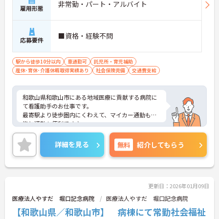
非常勤・パート・アルバイト
雇用形態
■資格・経験不問
応募要件
駅から徒歩10分以内
車通勤可
託児所・育児補助
産休･育休･介護休暇取得実績あり
社会保険完備
交通費支給
和歌山県和歌山市にある地域医療に貢献する病院に
て看護助手のお仕事です。
最寄駅より徒歩圏内にくわえて、マイカー通勤も可
能と通勤も便利です♪
ご興味ある方には、面接対策ポイントなど、さらに
詳細をお話しいたしますのでお気軽にご相談くださ
詳細を見る
無料
紹介してもらう
い。
更新日：2026年01月09日
医療法人やすだ 堀口記念病院
医療法人やすだ 堀口記念病院
【和歌山県／和歌山市】 病棟にて常勤社会福祉