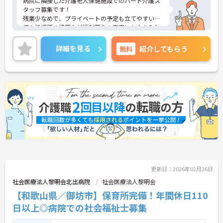
病院に隣接した介護老人保健施設でのパート介護ス
タッフ募集です！
残業少なめで、プライベートの予定も立てやすい環
境！託児所の設置など福利厚生の充実にも力を入れ
ているので安心して長期での就業が可能です！
ご興味ある方には、面接のポイントなど、さらに詳
詳細を見る
無料
紹介してもらう
細をお話致しますのでお気軽にご相談ください。
更新日：2026年02月26日
社会医療法人黎明会北出病院
社会医療法人黎明会
【和歌山県／御坊市】保育所完備！年間休日110
日以上◎病院での社会福祉士募集