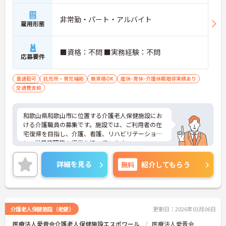
非常勤・パート・アルバイト
雇用形態
■資格：不問 ■実務経験：不問
応募要件
車通勤可
託児所・育児補助
無資格OK
産休･育休･介護休暇取得実績あり
交通費支給
和歌山県和歌山市に位置する介護老人保健施設にお
ける介護職員の募集です。施設では、ご利用者の在
宅復帰を目指し、介護、看護、リハビリテーショ
ン、栄養管理等の提供を行っています。
勤務時間（1日4時間～）・勤務日数（週3日～）と
もに相談可能なので、無理なくプライベートを大切
詳細を見る
無料
紹介してもらう
にしながらご勤務いただけます。また、資格や経験
は不問です。ご利用者に寄り添って介護サービスを
提供していただける方を募集しています。
ご興味のある方には、面接対策ポイントなど、さら
に詳細をお話しいたしますのでお気軽にご相談くだ
介護老人保健施設（老健）
更新日：2026年03月06日
さい！
医療法人愛晋会介護老人保健施設エスポワール
医療法人愛晋会