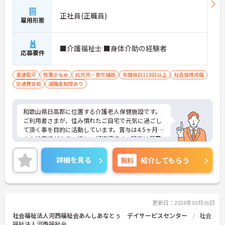
正社員(正職員)
雇用形態
■介護福祉士 ■身体介助の経験者
応募要件
車通勤可
残業少なめ
託児所・育児補助
年間休日110日以上
社会保険完備
交通費支給
退職金制度あり
和歌山県日高郡に位置する介護老人保健施設です。
ご利用者さまが、住み慣れたご自宅で元気に過ごし
て頂く事を目的に活動しています。賞与は4.5ヶ月分
の支給実績があり、嬉しい好待遇です。残業は月平
均4時間程度とほとんどないので、プライベートの
予定も組みやすいです。ご興味のある方には、面接
詳細を見る
無料
紹介してもらう
対策ポイントなど、さらに詳細をお話しいたします
のでお気軽にご相談ください！
更新日：2026年03月06日
社会福祉法人河西福祉会あんしあなとぅ デイサービスセンター
社会
福祉法人河西福祉会