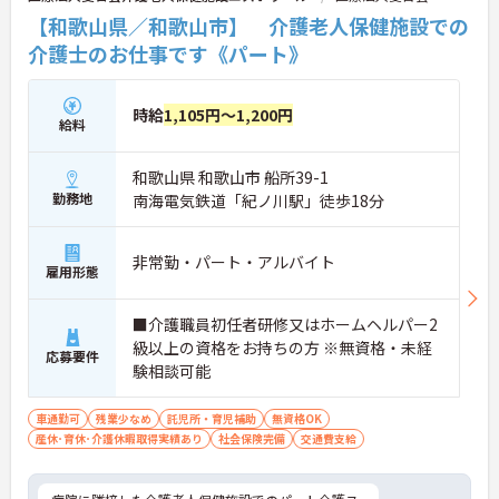
【和歌山県／和歌山市】 介護老人保健施設での
介護士のお仕事です《パート》
時給
1,105円～1,200円
給料
和歌山県 和歌山市 船所39-1
勤務地
南海電気鉄道「紀ノ川駅」徒歩18分
非常勤・パート・アルバイト
雇用形態
■介護職員初任者研修又はホームヘルパー2
級以上の資格をお持ちの方 ※無資格・未経
応募要件
験相談可能
車通勤可
残業少なめ
託児所・育児補助
無資格OK
産休･育休･介護休暇取得実績あり
社会保険完備
交通費支給