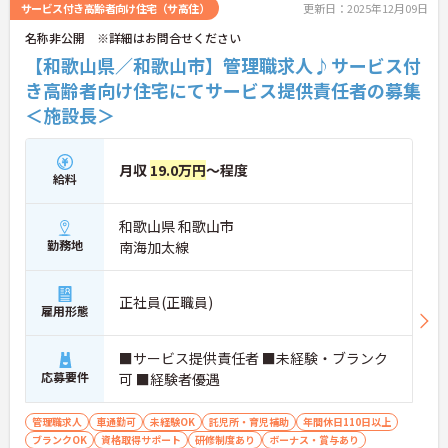
サービス付き高齢者向け住宅（サ高住）
更新日：2025年12月09日
名称非公開 ※詳細はお問合せください
【和歌山県／和歌山市】管理職求人♪サービス付
き高齢者向け住宅にてサービス提供責任者の募集
＜施設長＞
月収
19.0万円
～程度
給料
和歌山県 和歌山市
勤務地
南海加太線
正社員(正職員)
雇用形態
■サービス提供責任者 ■未経験・ブランク
応募要件
可 ■経験者優遇
管理職求人
車通勤可
未経験OK
託児所・育児補助
年間休日110日以上
ブランクOK
資格取得サポート
研修制度あり
ボーナス・賞与あり