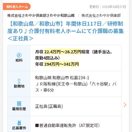
有料老人ホーム
更新日：2026年04月27日
株式会社さわやか倶楽部さわやか和歌山館
株式会社さわやか倶楽部
【和歌山県／和歌山市】年間休日117日／研修制
度あり♪介護付有料老人ホームにて介護職の募集
＜正社員＞
月収
22.4万円～26.2万円
程度（諸手当込、
夜勤4回込み）
給料
年収
294万円～341万円
和歌山県 和歌山市 松島234-1
ＪＲ阪和線(天王寺－和歌山)「六十谷駅」バ
勤務地
ス・車6分
正社員(正職員)
雇用形態
■普通自動車運転免許（AT限定可）
応募要件