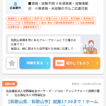
■資格・経験不問 ※有資格者・経験者歓
応募要件
迎 ※無資格・未経験の方もご応募可能
車通勤可
未経験OK
新卒OK
残業少なめ
託児所・育児補助
無資格OK
ブランクOK
研修制度あり
産休･育休･介護休暇取得実績あり
社会保険完備
交通費支給
退職金制度あり
和歌山県橋本市にあるグループホームにて介護のお
仕事です！
施設は、緑に囲まれた自然豊かな地域に位置してい
ます！
残業はほとんどなく自分の時間を確保しやすいの
で、プライベートと無理なく両立可能◎
詳細を見る
無料
紹介してもらう
介護のお仕事に興味があれば経験・資格は不問で
す！頼れる先輩スタッフが丁寧に指導してくれるの
で、未経験の方も安心♪
資格取得支援制度のあるので、キャリアアップも叶
います☆
訪問介護
更新日：2026年01月30日
ご興味がある方は是非一度マイナビまでお問合せく
社会福祉法人河西福祉会カーサ・デ・ソコロ・アンシアナトー＜訪問介護
ださい！！
＞
社会福祉法人河西福祉会
【和歌山県／和歌山市】就業17:30まで！ホーム