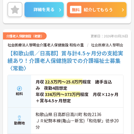
境！託児所の設置など福利厚生の充実にも力を入れ
ているので安心して長期での就業が可能です！
詳細を見る
無料
紹介してもらう
ご興味ある方には、面接のポイントなど、さらに詳
細をお話致しますのでお気軽にご相談ください。
介護老人保健施設（老健）
更新日：2026年03月26日
社会医療法人黎明会介護老人保健施設 和佐の里
社会医療法人黎明会
【和歌山県／日高郡】賞与計4.5ヶ月分の支給実
績あり！介護老人保健施設での介護福祉士募集
〈常勤〉
月収
22.5万円～25.0万円
程度 諸手当込
み 夜勤4回想定
給料
年収
336万円～373万円
程度 月収×12ヶ月
＋賞与4.5ヶ月想定
和歌山県 日高郡日高川町 和佐2136
ＪＲ紀勢本線(亀山－新宮)「和佐駅」徒歩20
勤務地
分