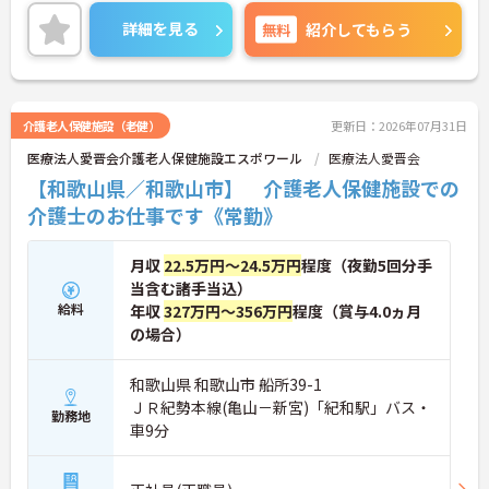
各種手当もあるのは嬉しいポイントです◎フォロー
体制もあり、経験に関わらず安心してスタートでき
詳細を見る
無料
紹介してもらう
ます。
こちらの求人にご興味がございましたら面接のポイ
ントもお伝えしますので是非ご応募お待ちしており
ます。
介護老人保健施設（老健）
更新日：2026年07月31日
医療法人愛晋会介護老人保健施設エスポワール
医療法人愛晋会
【和歌山県／和歌山市】 介護老人保健施設での
介護士のお仕事です《常勤》
月収
22.5万円～24.5万円
程度（夜勤5回分手
当含む諸手当込）
給料
年収
327万円～356万円
程度（賞与4.0ヵ月
の場合）
和歌山県 和歌山市 船所39-1
ＪＲ紀勢本線(亀山－新宮)「紀和駅」バス・
勤務地
車9分