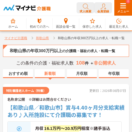
0
0
求人検索
会員登録
メニュー
ホーム
初めての方へ
面談会場一覧
保存した求人
最近見た求人
マイナビ介護職
和歌山県
和歌山県の年収300万円以上の求人・転職一覧
和歌山県の年収300万円以上
の介護職・福祉の求人・転職一覧
108
この条件の介護・福祉求人数
非公開求人
件 ＋
おすすめ順
新着順
月収順
年収順
特別養護老人ホーム（特養）
更新日：2026年08月07日
名称非公開 ※詳細はお問合せください
【和歌山県／和歌山市】賞与4.40ヶ月分支給実績
あり♪入所施設にて介護職の募集です！
月収
16.1万円～20.9万円
程度※諸手当込