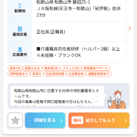
和歌山県 和歌山市 藤田25-1
ＪＲ阪和線(天王寺－和歌山)「紀伊駅」徒歩
勤務地
23分
正社員(正職員)
雇用形態
■介護職員初任者研修（ヘルパー2級）以上
応募要件
※未経験・ブランクOK
新卒OK
残業少なめ
無資格OK
ブランクOK
資格取得サポート
研修制度あり
高収入
社会保険完備
交通費支給
退職金制度あり
和歌山県和歌山市に位置する80床の特別養護老人ホ
ームです。
今回の募集は経験不問◎経験者の方はもちろん、ブ
ランクがある、チャレンジしたいという方にもオス
スメの求人です★
研修や資格取得支援など教育制度が充実しているの
詳細を見る
無料
紹介してもらう
でスキルアップがしやすい環境です◎
また風通しのよい職場で、職種の垣根を越えて意見
交換、相談をし合える働きやすい雰囲気ですよ♪