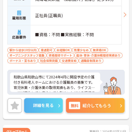
正社員(正職員)
雇用形態
■資格：不問 ■実務経験：不問
応募要件
駅から徒歩10分以内
車通勤可
未経験OK
残業少なめ
無資格OK
オープニングスタッフ募集
資格取得サポート
産休･育休･介護休暇取得実績あり
ボーナス・賞与あり
社会保険完備
交通費支給
退職金制度あり
和歌山県和歌山市にて2024年4月に開設予定の介護
付き有料老人ホームにおける介護職員の募集です。
育児休業・介護休業の取得実績もあり、ライフステ
ージが変化しても安心してお勤めいただける環境で
す。また、マイカー通勤が可能なので通勤が苦にな
りません。
詳細を見る
無料
紹介してもらう
ご興味のある方には、面接対策ポイントなど、さら
に詳細をお話しいたしますのでお気軽にご相談くだ
さい！
グループホーム
更新日：2026年07月21日