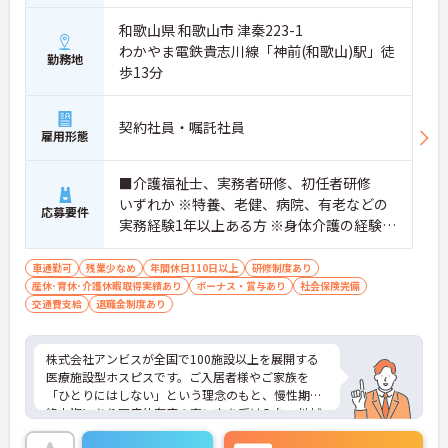
和歌山県 和歌山市 津秦223-1
わかやま電鉄貴志川線「神前(和歌山)駅」徒
勤務地
歩13分
契約社員・嘱託社員
雇用形態
■介護福祉士、実務者研修、初任者研修
いずれか ※特養、老健、病院、有老などの
応募要件
実務経験1年以上ある方 ※身体介護の経験年
以上ある方、機械浴の使用の経験のある方
歓迎
車通勤可
残業少なめ
年間休日110日以上
研修制度あり
産休･育休･介護休暇取得実績あり
ボーナス・賞与あり
社会保険完備
交通費支給
退職金制度あり
株式会社アンビスが全国で100施設以上を展開する
医療施設型ホスピスです。ご入居者様やご家族を
「ひとりにはしない」という理念のもと、慢性期や
終末期にあり医療依存度の高い方を受け入れ、地域
医療を支える社会的意義の高い事業を推進していま