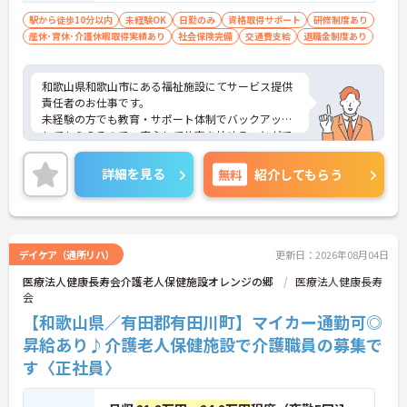
限定可）必須 ■未経験の方OK
駅から徒歩10分以内
未経験OK
日勤のみ
資格取得サポート
研修制度あり
産休･育休･介護休暇取得実績あり
社会保険完備
交通費支給
退職金制度あり
和歌山県和歌山市にある福祉施設にてサービス提供
責任者のお仕事です。
未経験の方でも教育・サポート体制でバックアップ
してもらえるので、安心して仕事を始めることがで
きます！
ご興味ある方には、面接対策ポイントなど、さらに
詳細を見る
無料
紹介してもらう
詳細をお話しいたしますのでお気軽にご相談くださ
い。
デイケア（通所リハ）
更新日：2026年08月04日
医療法人健康長寿会介護老人保健施設オレンジの郷
医療法人健康長寿
会
【和歌山県／有田郡有田川町】マイカー通勤可◎
昇給あり♪介護老人保健施設で介護職員の募集で
す〈正社員〉