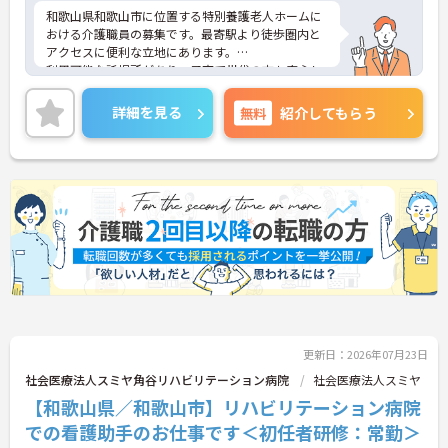
和歌山県和歌山市に位置する特別養護老人ホームに
おける介護職員の募集です。最寄駅より徒歩圏内と
アクセスに便利な立地にあります。
利用可能な託児所があり、子育て世代の方も安心し
てご勤務いただけます。また、賞与は計3.5ヶ月分の
支給実績があり、頑張りがきちんと評価される職場
詳細を見る
無料
紹介してもらう
です。
ご興味のある方には、面接対策ポイントなど、さら
に詳細をご案内しますのでお気軽にご相談くださ
い！
更新日：2026年07月23日
社会医療法人スミヤ角谷リハビリテーション病院
社会医療法人スミヤ
【和歌山県／和歌山市】リハビリテーション病院
での看護助手のお仕事です＜初任者研修：常勤＞