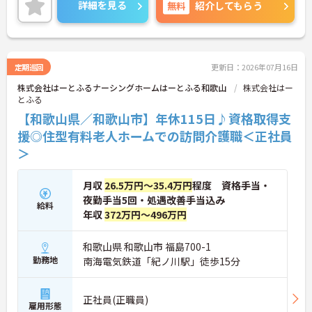
す。現場には看護師が24時間常駐しています。急変
詳細を見る
無料
紹介してもらう
時の対応や医療行為は看護師が担当するため、初任
者研修や実務者研修の方も食事介助や入浴介助など
の生活を支えるケアに専念できる環境です。多職種
で情報を共有し、一人で判断を抱え込まないチーム
連携の体制がしっかりと整っています。働き方の面
定期巡回
更新日：2026年07月16日
では、夜勤明けの翌日が原則として公休となるほ
株式会社はーとふるナーシングホームはーとふる和歌山
株式会社はー
か、月平均の残業時間も5時間から7時間程度とかな
とふる
り少なめです。常勤スタッフの比率が90パーセント
を超えているため急な勤務変更が発生しにくく、あ
【和歌山県／和歌山市】年休115日♪資格取得支
らかじめ決められた訪問予定表に沿って規則正しく
援◎住型有料老人ホームでの訪問介護職＜正社員
働けます。入職後は現場スタッフによるお一人おひ
＞
とりに合わせた個別のOJT研修が実施されます。eラ
ーニングも導入されており、多職種と連携しながら
専門性を着実に深めていける環境が用意されていま
月収
26.5万円～35.4万円
程度 資格手当・
す。
夜勤手当5回・処遇改善手当込み
給料
★おすすめPOINT★
年収
372万円～496万円
＜個別ＯＪＴとチーム連携で着実に成長！＞
・入職後はお一人おひとりの習熟度に合わせた個別
和歌山県 和歌山市 福島700-1
のＯＪＴ研修を実施し、ｅラーニングを用いた学習
勤務地
南海電気鉄道「紀ノ川駅」徒歩15分
の機会も提供されます
・施設内には看護師が24時間常駐しており、急変時
の対応や専門的な医療処置は看護師が担当するため
正社員(正職員)
負担が減ります
雇用形態