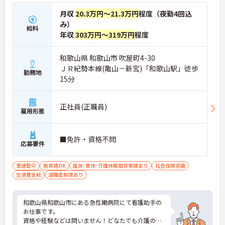
月収
20.3万円～21.3万円
程度（夜勤4回込
み）
給料
年収
303万円～319万円
程度
和歌山県 和歌山市 吹屋町4-30
ＪＲ紀勢本線(亀山－新宮)「和歌山駅」徒歩
勤務地
15分
正社員(正職員)
雇用形態
■免許・資格不問
応募要件
車通勤可
無資格OK
産休･育休･介護休暇取得実績あり
社会保険完備
交通費支給
退職金制度あり
和歌山県和歌山市にある急性期病院にて看護助手の
お仕事です。
資格や経験などは問いません！どなたでも介護のお