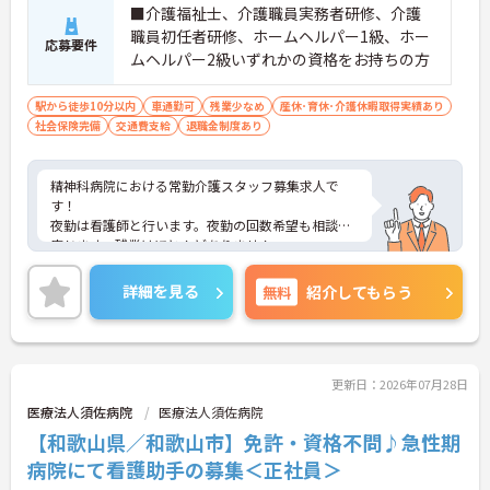
■介護福祉士、介護職員実務者研修、介護
職員初任者研修、ホームヘルパー1級、ホー
応募要件
ムヘルパー2級いずれかの資格をお持ちの方
駅から徒歩10分以内
車通勤可
残業少なめ
産休･育休･介護休暇取得実績あり
社会保険完備
交通費支給
退職金制度あり
精神科病院における常勤介護スタッフ募集求人で
す！
夜勤は看護師と行います。夜勤の回数希望も相談に
応じます。残業はほとんどありません。
ご興味ある方には、面接のポイントなど、さらに詳
細をお話致しますのでお気軽にご相談ください。
詳細を見る
無料
紹介してもらう
更新日：2026年07月28日
医療法人須佐病院
医療法人須佐病院
【和歌山県／和歌山市】免許・資格不問♪急性期
病院にて看護助手の募集＜正社員＞