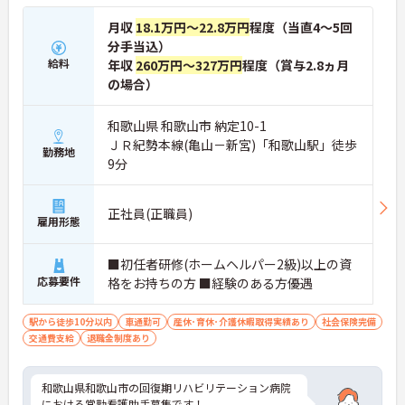
月収
18.1万円～22.8万円
程度（当直4～5回
分手当込）
給料
年収
260万円～327万円
程度（賞与2.8ヵ月
の場合）
和歌山県 和歌山市 納定10-1
ＪＲ紀勢本線(亀山－新宮)「和歌山駅」徒歩
勤務地
9分
正社員(正職員)
雇用形態
■初任者研修(ホームヘルパー2級)以上の資
応募要件
格をお持ちの方 ■経験のある方優遇
駅から徒歩10分以内
車通勤可
産休･育休･介護休暇取得実績あり
社会保険完備
交通費支給
退職金制度あり
和歌山県和歌山市の回復期リハビリテーション病院
における常勤看護助手募集です！