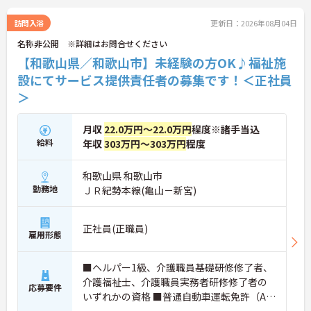
ご興味ある方には、面接対策ポイントなど、さらに
詳細をお話しいたしますのでお気軽にご相談くださ
訪問入浴
更新日：2026年08月04日
い！
名称非公開 ※詳細はお問合せください
【和歌山県／和歌山市】未経験の方OK♪福祉施
設にてサービス提供責任者の募集です！＜正社員
＞
月収
22.0万円～22.0万円
程度※諸手当込
給料
年収
303万円～303万円
程度
和歌山県 和歌山市
勤務地
ＪＲ紀勢本線(亀山－新宮)
正社員(正職員)
雇用形態
■ヘルパー1級、介護職員基礎研修修了者、
介護福祉士、介護職員実務者研修修了者の
応募要件
いずれかの資格 ■普通自動車運転免許（AT