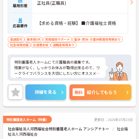
正社員(正職員)
雇用形態
【求める資格・経験】 ■介護福祉士資格
応募要件
車通勤可
無資格OK
資格取得サポート
産休･育休･介護休暇取得実績あり
社会保険完備
交通費支給
退職金制度あり
特別養護老人ホームにて介護職員の募集です。
残業がなく、しっかりお休みが取得出来るので、ワ
ークライフバランスを大切にしたい方にオススメで
す◎
ご興味ある方には、面接対策ポイントなど、さらに
詳細をお話しいたしますのでお気軽にご相談くださ
詳細を見る
無料
紹介してもらう
い。
特別養護老人ホーム（特養）
更新日：2026年07月23日
社会福祉法人河西福祉会特別養護老人ホーム アンシアナトー
社会福
祉法人河西福祉会