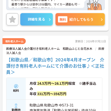
最寄り駅からは徒歩10分圏内、マイカー通勤も可能
ですので通勤に便利な職場です！
ご興味ある方には、面接のポイントなど、さらに詳
細をお話致しますのでお気軽にご相談ください。
詳細を見る
無料
紹介してもらう
有料老人ホーム
更新日：2026年07月21日
医療法人誠人会介護付き有料老人ホーム 和歌山ふじと台花水木
医療
法人誠人会
【和歌山県／和歌山市】2024年4月オープン 介
護付き有料老人ホームにて介護のお仕事♪＜正社
員＞
月収
24.5万円～26.1万円
程度 ※諸手当込
み
給料
年収
331万円～356万円
和歌山県 和歌山市 中573-31
勤務地
南海電気鉄道「和歌山大学前駅」徒歩10分