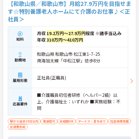
【和歌山県／和歌山市】月給27.9万円を目指せま
す☆特別養護老人ホームにて介護のお仕事♪＜正
社員＞
月収
19.2万円～27.9万円
程度 ※諸手当込み
給料
年収
310万円～410万円
和歌山県 和歌山市 松江東1-7-25
勤務地
南海加太線「中松江駅」徒歩8分
正社員(正職員)
雇用形態
■介護職員初任者研修（ヘルパー2級）以
上、介護福祉士：いずれか ■実務経験：不
応募要件
問
駅から徒歩10分以内
車通勤可
未経験OK
ボーナス・賞与あり
社会保険完備
交通費支給