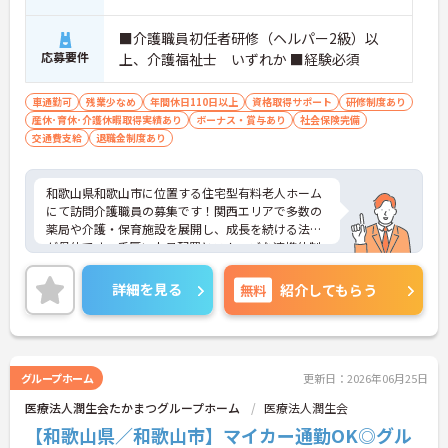
・介護スタッフと看護スタッフの比率が1対1で相談
しやすく、初任者研修や実務者研修からでも着実に
■介護職員初任者研修（ヘルパー2級）以
専門性を高められます
応募要件
＜残業月7時間以下で身体の負担を軽減！＞
上、介護福祉士 いずれか ■経験必須
・常勤で働くスタッフの比率が90パーセント以上と
高く、急なシフト変更や無理な長時間勤務が発生し
車通勤可
残業少なめ
年間休日110日以上
資格取得サポート
研修制度あり
にくい人員体制です
産休･育休･介護休暇取得実績あり
ボーナス・賞与あり
社会保険完備
・訪問スケジュールに沿って施設内でのケアを行う
交通費支給
退職金制度あり
ため、月平均の残業時間は5時間から7時間程度とか
なり少なめに抑えられます
・夜勤明けの翌日は原則としてお休みとなるシフト
和歌山県和歌山市に位置する住宅型有料老人ホーム
編成が組まれており、しっかりと休息を取りながら
にて訪問介護職員の募集です！関西エリアで多数の
長期的な就業が可能です
薬局や介護・保育施設を展開し、成長を続ける法人
＜評価制度でキャリアアップ＞
が母体です。手厚い人員配置とスムーズな連携体制
・介護福祉士や初任者研修などの資格や実務経験、
を整えています。最新設備を完備し、体力的な負担
夜勤回数がしっかりと給与に反映されるためモチベ
を軽減する工夫が随所に施されています。月3日の希
詳細を見る
無料
紹介してもらう
ーションを維持できます
望休や夜勤回数の相談が可能なシフト体制に加え、
・年次を問わずリーダーや主任などのマネジメント
残業なしでも年収400万円以上が可能という高い待
職へ昇格する事例も多数あり、腰を据えて長期的な
遇も魅力です。資格取得支援や外部研修などの教育
キャリア形成が可能です
体制も充実しており、育休取得率100パーセントと
いう実績から、長期的なキャリア形成に最適な環境
グループホーム
更新日：2026年06月25日
です。
医療法人潤生会たかまつグループホーム
医療法人潤生会
★おすすめPOINT★
【和歌山県／和歌山市】マイカー通勤OK◎グル
【柔軟なシフト調整により無理のない働き方が実現