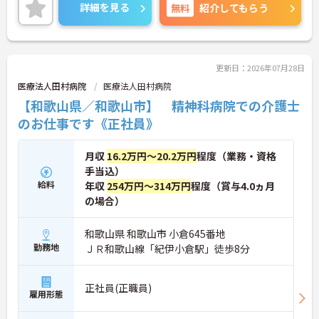
ント経験のある方も即戦力としてご活躍いただま
詳細を見る
無料
紹介してもらう
す。子育て中の方も無理なく働ける環境です。年間
休日120日あり、ワークライフバランスも大切にし
ていただます。
ご興味のある方には、面接対策ポイントなど、さら
に詳細をお話しいたしますのでお気軽にご相談くだ
更新日：2026年07月28日
さい！
医療法人田村病院
医療法人田村病院
【和歌山県／和歌山市】 精神科病院での介護士
のお仕事です《正社員》
月収
16.2万円～20.2万円
程度（業務・資格
手当込）
給料
年収
254万円～314万円
程度（賞与4.0ヵ月
の場合）
和歌山県 和歌山市 小倉645番地
勤務地
ＪＲ和歌山線「紀伊小倉駅」徒歩8分
正社員(正職員)
雇用形態