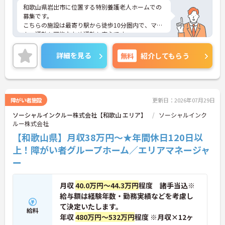
和歌山県岩出市に位置する特別養護老人ホームでの
募集です。
こちらの施設は最寄り駅から徒歩10分圏内で、マイ
カー通勤も可能なため通勤も安心です。
年間休日は110日以上あり、プライベートの時間も
確保しやすいです。
詳細を見る
無料
紹介してもらう
ご興味のある方は、ご面接のポイントをお伝えしま
すので、お気軽にお問い合わせください。
障がい者施設
更新日：2026年07月29日
ソーシャルインクルー株式会社【和歌山 エリア】
ソーシャルインク
ルー株式会社
【和歌山県】月収38万円～★年間休日120日以
上！障がい者グループホーム／エリアマネージャ
ー
月収
40.0万円～44.3万円
程度 諸手当込※
給与額は経験年数・勤務実績などを考慮し
て決定いたします。
給料
年収
480万円～532万円
程度 ※月収×12ヶ