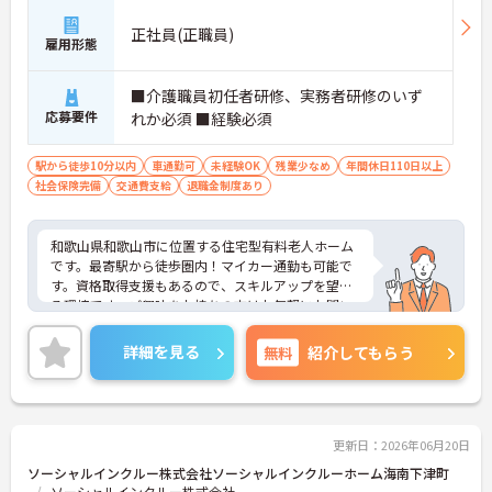
正社員(正職員)
雇用形態
■介護職員初任者研修、実務者研修のいず
応募要件
れか必須 ■経験必須
駅から徒歩10分以内
車通勤可
未経験OK
残業少なめ
年間休日110日以上
社会保険完備
交通費支給
退職金制度あり
和歌山県和歌山市に位置する住宅型有料老人ホーム
です。最寄駅から徒歩圏内！マイカー通勤も可能で
す。資格取得支援もあるので、スキルアップを望め
る環境です。ご興味をお持ちの方はお気軽にお問い
合わせください。
詳細を見る
無料
紹介してもらう
更新日：2026年06月20日
ソーシャルインクルー株式会社ソーシャルインクルーホーム海南下津町
ソーシャルインクルー株式会社