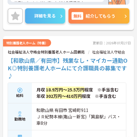
仕事にチャレンジしていただける環境です。
ご興味がある方は是非一度マイナビまでお問合せ下
さい。更に詳細などお伝えします。
詳細を見る
無料
紹介してもらう
特別養護老人ホーム（特養）
更新日：2026年07月27日
社会福祉法人守皓会特別養護老人ホーム田鶴苑
社会福祉法人守皓会
【和歌山県／有田市】残業なし・マイカー通勤O
K◎特別養護老人ホームにて介護職員の募集です
♪
月収
18.9万円～25.5万円
程度 ※手当含む
給料
年収
302万円～410万円
程度 ※手当含む
和歌山県 有田市 宮崎町911
ＪＲ紀勢本線(亀山－新宮)「箕島駅」バス・
勤務地
車8分