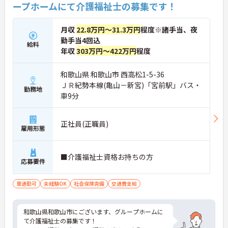
ープホームにて介護福祉士の募集です！
可能です】
・月9から10日のお休みのうち3日は希望休を取得で
きるため、プライベートの予定に合わせて柔軟に働
月収
22.8万円～31.3万円
程度※諸手当、夜
けます
勤手当4回込
・夜勤回数の相談も可能であり、残業が発生しない
給料
年収
303万円～422万円
程度
勤務体制のため、ご自身のライフスタイルを大切に
できます
和歌山県 和歌山市 西高松1-5-36
【充実の待遇と手厚い福利厚生で長く安定して活躍
ＪＲ紀勢本線(亀山－新宮)「宮前駅」バス・
勤務地
できます】
車9分
・手当が充実しており残業なしでも年収400万円以
上を目指すことができ、経験を積むことでさらなる
収入アップも見込めます
正社員(正職員)
・育休や産休の取得率が100パーセントと高く、転
雇用形態
居を伴う転勤もないため、ライフステージが変化し
ても腰を据えて働き続けられます
■介護福祉士資格お持ちの方
応募要件
車通勤可
未経験OK
社会保険完備
交通費支給
和歌山県和歌山市にございます、グループホームに
て介護福祉士の募集です！