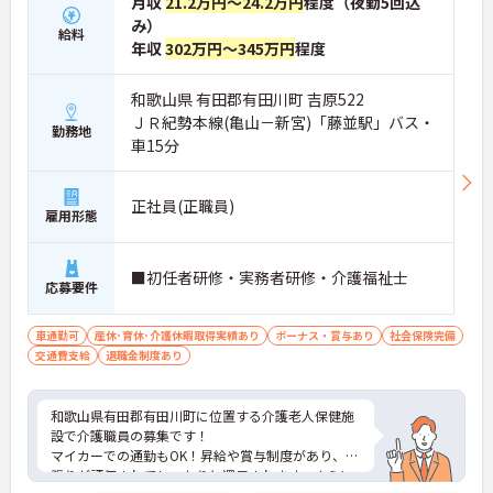
月収
21.2万円～24.2万円
程度（夜勤5回込
み）
給料
年収
302万円～345万円
程度
和歌山県 有田郡有田川町 吉原522
ＪＲ紀勢本線(亀山－新宮)「藤並駅」バス・
勤務地
車15分
正社員(正職員)
雇用形態
■初任者研修・実務者研修・介護福祉士
応募要件
車通勤可
産休･育休･介護休暇取得実績あり
ボーナス・賞与あり
社会保険完備
交通費支給
退職金制度あり
和歌山県有田郡有田川町に位置する介護老人保健施
設で介護職員の募集です！
マイカーでの通勤もOK！昇給や賞与制度があり、頑
張りが評価されてしっかりと還元されます。さらに