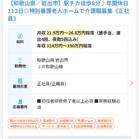
【和歌山県／岩出市】駅チカ徒歩8分♪年間休日
112日◎特別養護老人ホームで介護職募集《正社
員》
月収
21.9万円～26.8万円
程度（諸手当、遅
出4回、夜勤5回込み）
給料
年収
324万円～390万円
程度
和歌山県 岩出市
勤務地
ＪＲ和歌山線
正社員(正職員)
雇用形態
■初任者研修修了者以上必須 ■実務経験必
応募要件
須
駅から徒歩10分以内
車通勤可
未経験OK
残業少なめ
無資格OK
年間休日110日以上
ボーナス・賞与あり
社会保険完備
交通費支給