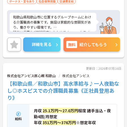
ボーナス・賞与あり
社会保険完備
交通費支給
和歌山県和歌山市に位置するグループホームにおけ
る介護職員の募集です。施設は家庭的な雰囲気があ
り、働きやすい環境です。
残業は月平均2時間程度と少なめです。ワークライフ
バランスを保ちながらご勤務いただけます。また、
マイカー通勤が可能です。無料駐車場が完備されて
詳細を見る
無料
紹介してもらう
おり、通勤が苦になりません。
ご興味のある方には、面接対策ポイントなど、さら
に詳細をご案内しますのでお気軽にご相談くださ
い！
更新日：2026年07月16日
株式会社アンビス医心館 和歌山
株式会社アンビス
【和歌山県／和歌山市】高水準給与♪一人夜勤な
し◎ホスピスでの介護職員募集《正社員登用あ
り》
月収
25.1万円～27.0万円
程度 諸手当込・夜
勤4回/月想定
給料
年収
351万円～376万円
※想定年収