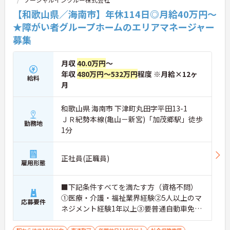
【和歌山県／海南市】年休114日◎月給40万円～
★障がい者グループホームのエリアマネージャー
募集
月収
40.0万円
～
年収
480万円～532万円
程度 ※月給×12ヶ
給料
月
和歌山県 海南市 下津町丸田字平田13-1
ＪＲ紀勢本線(亀山－新宮)「加茂郷駅」徒歩
勤務地
1分
正社員(正職員)
雇用形態
■下記条件すべてを満たす方（資格不問）
①医療・介護・福祉業界経験②5人以上のマ
応募要件
ネジメント経験1年以上③要普通自動車免許
（AT限定可）※介護業界に関する有資格者
（介護職員初任者研修、介護福祉士な