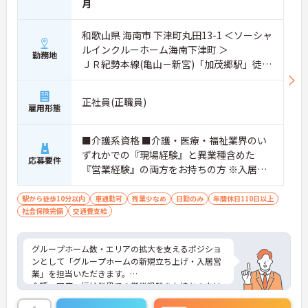
月
和歌山県 海南市 下津町丸田13-1 ＜ソーシャ
ルインクルーホーム海南下津町 ＞
勤務地
ＪＲ紀勢本線(亀山－新宮)「加茂郷駅」徒歩
1分
正社員(正職員)
雇用形態
■介護系資格 ■介護・医療・福祉業界のい
ずれかでの『現場経験』と異業種含めた
応募要件
『営業経験』の両方をお持ちの方 ※入居営
業の経験（施設長兼任可）必須 ※介護・医
療・福祉業界での営業経験お持ちの方はも
駅から徒歩10分以内
車通勤可
残業少なめ
日勤のみ
年間休日110日以上
社会保険完備
交通費支給
ちろん大歓迎 ※入居相談員の経験、施設管
理業務の経験、採用業務・マネジメント業
務の経験がある方歓迎 ■普通自動車免許(AT
グループホーム数・エリアの拡大を支えるポジショ
限定可)
ンとして「グループホームの新規立ち上げ・入居営
業」を担当いただきます。
介護・医療・福祉業界での営業経験をお持ちの方は
もちろん、入居相談員の経験、採用業務やマネジメ