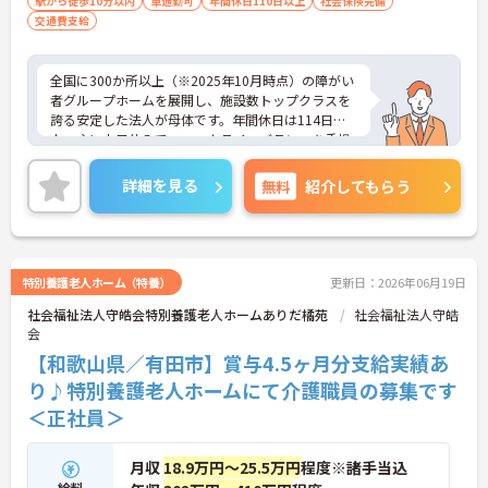
駅から徒歩10分以内
車通勤可
年間休日110日以上
社会保険完備
交通費支給
ど）、営業経験（業種問わず）、障がい福
祉経験歓迎
全国に300か所以上（※2025年10月時点）の障がい
者グループホームを展開し、施設数トップクラスを
誇る安定した法人が母体です。年間休日は114日以
上、主に土日休みで、ワークライフバランスを重視
した働き方が可能です。産前産後・育児休暇制度も
あり、子育て世代も安心して働ける環境が整ってい
詳細を見る
無料
紹介してもらう
ます。一般社員研修や外部勉強会受講支援制度など
を通じて着実にスキルアップもできます。チームを
まとめ、メンバーの成長を後押しすることにやりが
いを感じる方、新しい挑戦に意欲的な方にぴったり
の職場です。ご興味のある方は詳細等をお伝えしま
特別養護老人ホーム（特養）
更新日：2026年06月19日
すので、お気軽にお問い合わせください。
社会福祉法人守皓会特別養護老人ホームありだ橘苑
社会福祉法人守皓
会
【和歌山県／有田市】賞与4.5ヶ月分支給実績あ
り♪特別養護老人ホームにて介護職員の募集です
＜正社員＞
月収
18.9万円～25.5万円
程度※諸手当込
給料