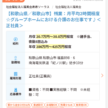
社会福祉法人福美会寿寿ソーラス
社会福祉法人福美会
【和歌山県／和歌山市】残業：月平均2時間程度
☆グループホームにおける介護のお仕事です♪＜
正社員＞
月収
20.7万円～30.0万円
程度 ※諸手当、
夜勤5回込み
給料
年収
286万円～425万円
程度
和歌山県 和歌山市 福島898‐6
勤務地
南海電気鉄道「紀ノ川駅」徒歩10分
正社員(正職員)
雇用形態
■資格：不問 ■実務経験：不問 ※未経
応募要件
験：可
駅から徒歩10分以内
車通勤可
未経験OK
残業少なめ
無資格OK