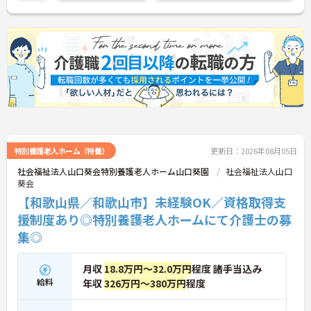
い。
特別養護老人ホーム（特養）
更新日：2026年08月05日
社会福祉法人山口葵会特別養護老人ホーム山口葵園
社会福祉法人山口
葵会
【和歌山県／和歌山市】未経験OK／資格取得支
援制度あり◎特別養護老人ホームにて介護士の募
集◎
月収
18.8万円～32.0万円
程度 諸手当込み
給料
年収
326万円～380万円
程度