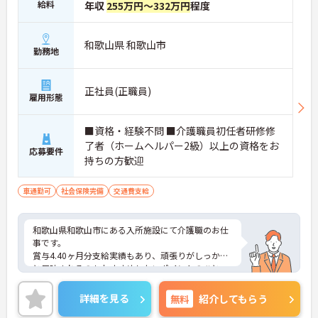
給料
年収
255万円～332万円
程度
和歌山県 和歌山市
勤務地
正社員(正職員)
雇用形態
■資格・経験不問 ■介護職員初任者研修修
了者（ホームヘルパー2級）以上の資格をお
応募要件
持ちの方歓迎
車通勤可
社会保険完備
交通費支給
和歌山県和歌山市にある入所施設にて介護職のお仕
事です。
賞与4.40ヶ月分支給実績もあり、頑張りがしっかり
と反映されるのもおすすめしたいポイントのひとつ
☆
ご興味ある方には、面接対策ポイントなど、さらに
詳細を見る
無料
紹介してもらう
詳細をお話しいたしますのでお気軽にご相談くださ