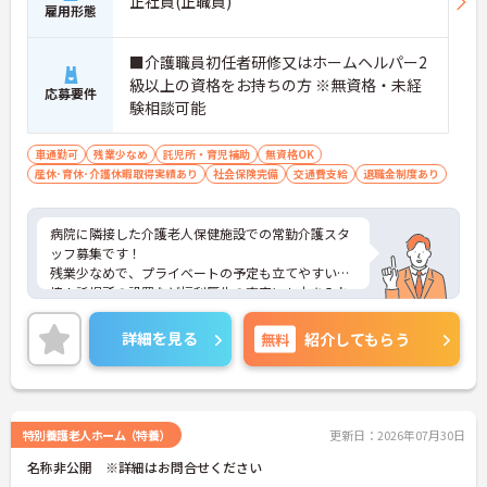
正社員(正職員)
雇用形態
■介護職員初任者研修又はホームヘルパー2
級以上の資格をお持ちの方 ※無資格・未経
応募要件
験相談可能
車通勤可
残業少なめ
託児所・育児補助
無資格OK
産休･育休･介護休暇取得実績あり
社会保険完備
交通費支給
退職金制度あり
病院に隣接した介護老人保健施設での常勤介護スタ
ッフ募集です！
残業少なめで、プライベートの予定も立てやすい環
境！託児所の設置など福利厚生の充実にも力を入れ
ているので安心して長期での就業が可能です！
ご興味ある方には、面接のポイントなど、さらに詳
詳細を見る
無料
紹介してもらう
細をお話致しますのでお気軽にご相談ください。
特別養護老人ホーム（特養）
更新日：2026年07月30日
名称非公開 ※詳細はお問合せください