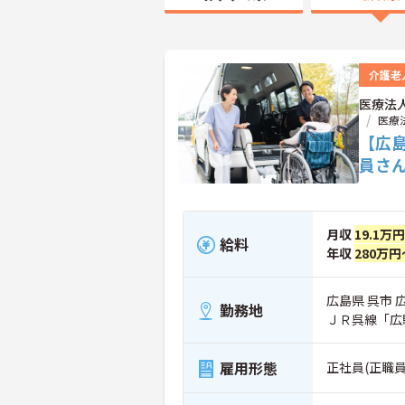
介護老
医療法
医療
【広
員さ
月収
19.1万
給料
年収
280万円
広島県 呉市 広
勤務地
ＪＲ呉線「広
雇用形態
正社員(正職員