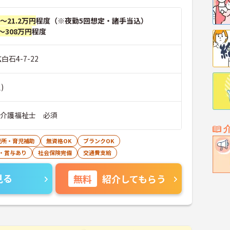
円～21.2万円
程度（※夜勤5回想定・諸手当込）
～308万円
程度
白石4-7-22
)
■介護福祉士 必須
児所・育児補助
無資格OK
ブランクOK
・賞与あり
社会保険完備
交通費支給
見る
無料
紹介してもらう