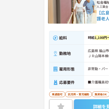
社会福
人三葉会
【広
護老
給料
時給
1,100円
広島県 福山市 
勤務地
ＪＲ山陽本線
雇用形態
非常勤・パー
応募要件
■介護職員初
車通勤可
託児所・育児補助
無資格OK
詳細を