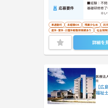
■経験：不問 ■資格：ホームヘルパー2級 必須 介護職員
応募要件
基礎研修修
※いずれ
車通勤可
未経験OK
残業少なめ
託
産休･育休･介護休暇取得実績あり
社会保険
詳細を
医療法
院
【広
福祉