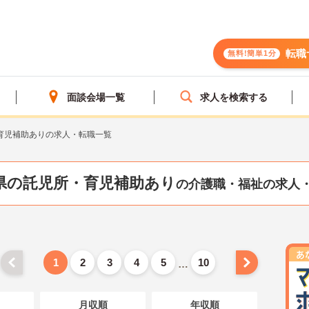
転職
無料!簡単1分
面談会場一覧
求人を検索する
育児補助ありの求人・転職一覧
県の託児所・育児補助あり
の介護職・福祉の求人
1
2
3
4
5
10
…
月収順
年収順