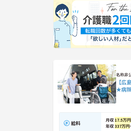
名称非
【広
★病
月収
17.5万
給料
年収
337万円