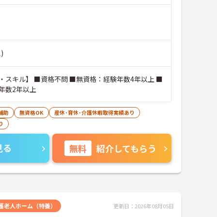
)
・スキル】 ■資格不問 ■無資格：経験年数4年以上 ■
年数2年以上
補助
無資格OK
産休･育休･介護休暇取得実績あり
り
見る
無料
紹介してもらう
護老人ホーム（特養）
更新日：2026年08月05日