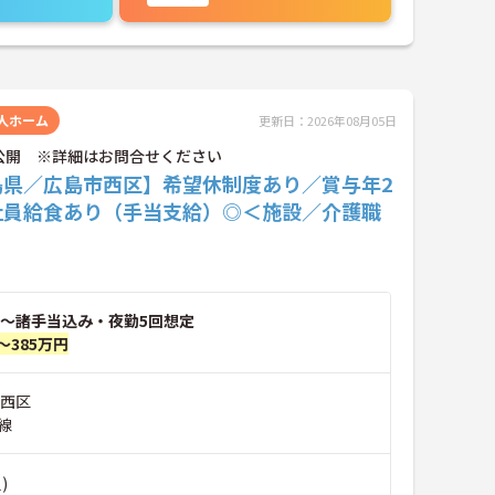
人ホーム
更新日：2026年08月05日
公開 ※詳細はお問合せください
島県／広島市西区】希望休制度あり／賞与年2
社員給食あり（手当支給）◎＜施設／介護職
～諸手当込み・夜勤5回想定
～385万円
市西区
線
)