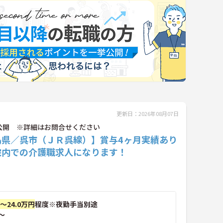
更新日：2026年08月07日
公開 ※詳細はお問合せください
島県／呉市（ＪＲ呉線）】賞与4ヶ月実績あり
院内での介護職求人になります！
円～24.0万円
程度※夜勤手当別途
～