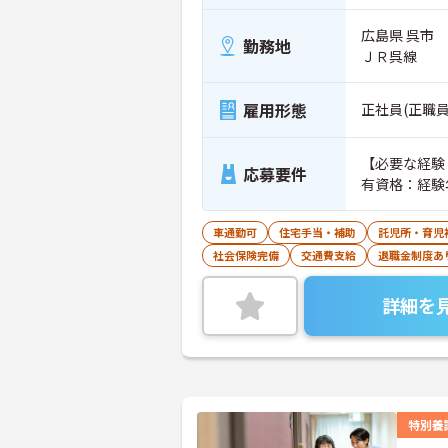
広島県 呉市
勤務地
ＪＲ呉線
雇用形態
正社員(正職員
【必要な経験
応募要件
有資格：経験
車通勤可
住宅手当・補助
託児所・育児
社会保険完備
交通費支給
退職金制度あ
詳細を
特別養