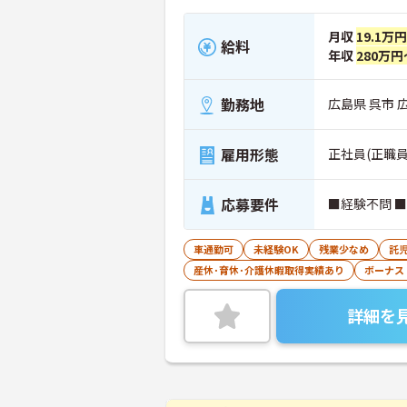
月収
19.1万
給料
年収
280万円
勤務地
広島県 呉市 広
雇用形態
正社員(正職員
応募要件
■経験不問 
車通勤可
未経験OK
残業少なめ
託
産休･育休･介護休暇取得実績あり
ボーナス
詳細を