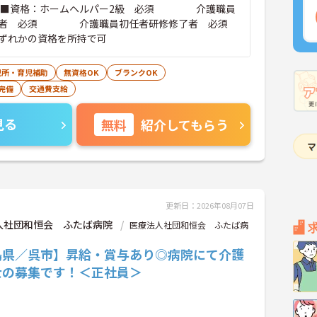
了者 必須 介護職員初任者研修修了者 必須
かの資格を所持で可
児所・育児補助
無資格OK
ブランクOK
完備
交通費支給
見る
無料
紹介してもらう
更新日：2026年08月07日
人社団和恒会 ふたば病院
医療法人社団和恒会 ふたば病
島県／呉市】昇給・賞与あり◎病院にて介護
士の募集です！＜正社員＞