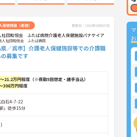
人保健施設（老健）
更新日：2026年08月07日
マ
人社団和恒会 ふたば病院介護老人保健施設パナケイア
お
法人社団和恒会 ふたば病院
島県／呉市】介護老人保健施設等での介護職
んの募集です
円～21.2万円
程度（※夜勤5回想定・諸手当込）
～308万円
程度
白石4-7-22
駅」徒歩15分
)