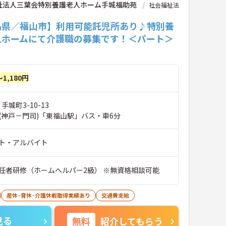
祉法人三葉会特別養護老人ホーム手城福助苑
社会福祉法
島県／福山市】利用可能託児所あり♪特別養
人ホームにて介護職の募集です！＜パート＞
～1,180円
手城町3-10-13
(神戸－門司)「東福山駅」バス・車6分
ト・アルバイト
任者研修（ホームヘルパー2級） ※無資格相談可能
産休･育休･介護休暇取得実績あり
交通費支給
見る
無料
紹介してもらう