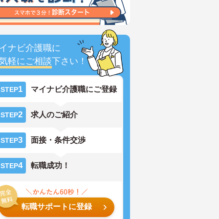
イナビ介護職に
気軽にご相談
下さい！
1
マイナビ介護職にご登録
STEP
2
求人のご紹介
STEP
3
面接・条件交渉
STEP
4
転職成功！
STEP
転職サポートに登録