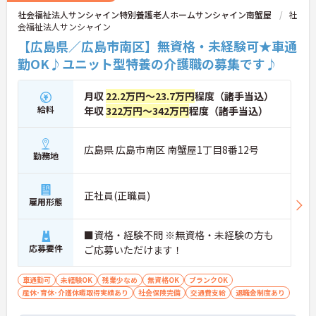
社会福祉法人サンシャイン特別養護老人ホームサンシャイン南蟹屋
社
会福祉法人サンシャイン
【広島県／広島市南区】無資格・未経験可★車通
勤OK♪ユニット型特養の介護職の募集です♪
月収
22.2万円～23.7万円
程度（諸手当込）
給料
年収
322万円～342万円
程度（諸手当込）
広島県 広島市南区 南蟹屋1丁目8番12号
勤務地
正社員(正職員)
雇用形態
■資格・経験不問 ※無資格・未経験の方も
応募要件
ご応募いただけます！
車通勤可
未経験OK
残業少なめ
無資格OK
ブランクOK
産休･育休･介護休暇取得実績あり
社会保険完備
交通費支給
退職金制度あり