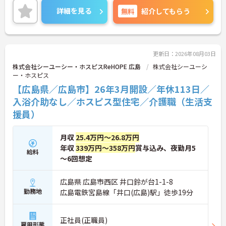
験を積むことができ、ゆくゆくは訪問介護員へステ
詳細を見る
無料
紹介してもらう
ップアップすることも可能です。残業は全社平均残
業月5時間程度と少なく、連続休暇の取得で支援金
が支給される独自の制度や、自由診療の割引が受け
られる福利厚生も充実しています。手厚い人員配置
で、24時間連携の訪問診療医もいるため、医療依存
更新日：2026年08月03日
度の高い方へのケアもチームで安心して取り組める
株式会社シーユーシー・ホスピスReHOPE 広島
株式会社シーユーシ
環境です。
ー・ホスピス
【広島県／広島市】26年3月開設／年休113日／
★おすすめPOINT★
【無理なくステップアップできる業務内容】
入浴介助なし／ホスピス型住宅／介護職（生活支
・実務未経験からでも挑戦可能です
援員）
・入浴介助なし、まずは生活支援や看護師のサポー
トからスタートできます
・資格取得支援制度を活用し、将来的に訪問介護員
月収
25.4万円～26.8万円
を目指せる環境です
年収
339万円～358万円
賞与込み、夜勤月5
給料
【手厚い待遇と働きやすさの両立】
～6回想定
・介護福祉士手当25,000円あり
・残業は全社平均残業月5時間程度と少なくプライ
ベートの時間を確保できます
広島県 広島市西区 井口鈴が台1-1-8
・3日以上の連続休暇取得で支援金が支給される独
勤務地
広島電鉄宮島線「井口(広島)駅」徒歩19分
自の制度があります
・夏季・冬季の特別休暇があり年間休日は113日し
っかりと休めます
正社員(正職員)
雇用形態
【安心の教育・チームサポート体制】