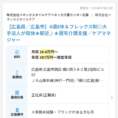
更新日：2026年07月31日
株式会社ベネッセスタイルケアベネッセ介護センター広島
株式会社ベ
ネッセスタイルケア
【広島県／広島市】4週8休＆フレックス制◎大
手法人が母体★駅近♪★居宅介護支援／ケアマネ
ジャー
月収
26.6万円
～
給料
年収
367万円
～想定年収
広島県 広島市西区 横川町3-8-2 第2信和ビル
5F
勤務地
ＪＲ山陽本線(神戸－門司)「横川(広島)駅」
徒歩6分
正社員(正職員)
雇用形態
※実務未経験・ブランクがある方も可
応募要件