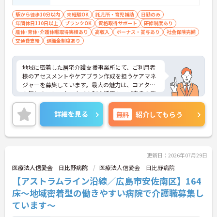
駅から徒歩10分以内
未経験OK
託児所・育児補助
日勤のみ
年間休日110日以上
ブランクOK
資格取得サポート
研修制度あり
産休･育休･介護休暇取得実績あり
高収入
ボーナス・賞与あり
社会保険完備
交通費支給
退職金制度あり
地域に密着した居宅介護支援事業所にて、ご利用者
様のアセスメントやケアプラン作成を担うケアマネ
ジャーを募集しています。最大の魅力は、コアタイ
ム無しのフレックスタイム制を活用し、ご自身の裁
量でスケジュールを管理できる点です。ご自宅から
の直行訪問などを交えることで、日々の業務負担を
詳細を見る
無料
紹介してもらう
軽減しながら柔軟に働くことができます。また、未
就学児への保育手当や共済会による医療費・市販薬
の補助など、大手グループならではの手厚い福利厚
生が生活面をサポートします。働きながら主任介護
支援専門員へのステップアップを目指せる資格取得
更新日：2026年07月29日
支援制度も整っています。育児・介護向けの時短勤
医療法人信愛会 日比野病院
医療法人信愛会 日比野病院
務制度や75歳までの再雇用制度も完備されており、
【アストラムライン沿線／広島市安佐南区】164
ライフステージの変化に合わせた無理のない働き方
で、長期的に専門性を磨いていける環境です。
床～地域密着型の働きやすい病院で介護職募集し
ています～
★おすすめPOINT★
【直行訪問とフレックス制を活用し、効率的で柔軟