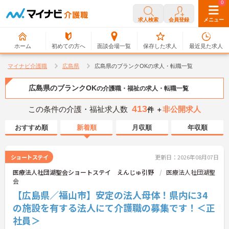
0
0
求人検索
会員登録
メニュー
ホーム
初めての方へ
面談会場一覧
保存した求人
最近見た求人
マイナビ介護職
広島県
広島県のブランクOKの求人・転職一覧
広島県のブランクOK
の介護職・福祉の求人・転職一覧
413
この条件の介護・福祉求人数
非公開求人
件 ＋
おすすめ順
新着順
月収順
年収順
ショートステイ
更新日：2026年08月07日
医療法人社団湖聖会ショートステイ えんじゅ引野
医療法人社団湖聖
会
【広島県／福山市】安定の法人母体！県内に34
の施設を有する法人にて介護職の募集です！＜正
社員＞