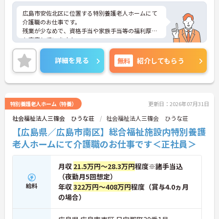
広島市安佐北区に位置する特別養護老人ホームにて
介護職のお仕事です。
残業が少なめで、資格手当や家族手当等の福利厚生
も充実しています！
無資格。未経験の方でもエントリーして頂けます。
ご興味ある方には、面接対策ポイントなど、さらに
詳細を見る
無料
紹介してもらう
詳細をお話しいたしますので、お気軽にご相談くだ
さい。
特別養護老人ホーム（特養）
更新日：2026年07月31日
社会福祉法人三篠会 ひうな荘
社会福祉法人三篠会 ひうな荘
【広島県／広島市南区】総合福祉施設内特別養護
老人ホームにて介護職のお仕事です＜正社員＞
月収
21.5万円～28.3万円
程度※諸手当込
（夜勤月5回想定）
給料
年収
322万円～408万円
程度（賞与4.0ヵ月
の場合）