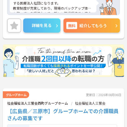
する医療法人社団になります。
教育制度が充実しており、現場のバックアップ体制
も整っている環境なので、新しい職場環境でも安心
してお仕事を始めることができます。
ご興味ある方には、面接対策ポイントなど、さらに
詳細を見る
無料
紹介してもらう
詳細をお話しいたしますのでお気軽にご相談くださ
い！
グループホーム
更新日：2026年08月06日
社会福祉法人三誓会西町グループホーム
社会福祉法人三誓会
【広島県／三原市】グループホームでの介護職員
さんの募集です