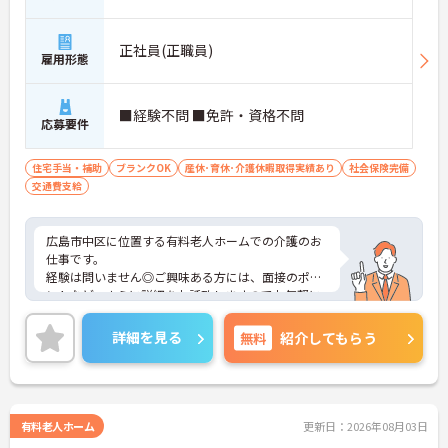
正社員(正職員)
雇用形態
■経験不問 ■免許・資格不問
応募要件
住宅手当・補助
ブランクOK
産休･育休･介護休暇取得実績あり
社会保険完備
交通費支給
広島市中区に位置する有料老人ホームでの介護のお
仕事です。
経験は問いません◎ご興味ある方には、面接のポイ
ントなど、さらに詳細をお話致しますのでお気軽に
ご相談ください。
詳細を見る
無料
紹介してもらう
有料老人ホーム
更新日：2026年08月03日