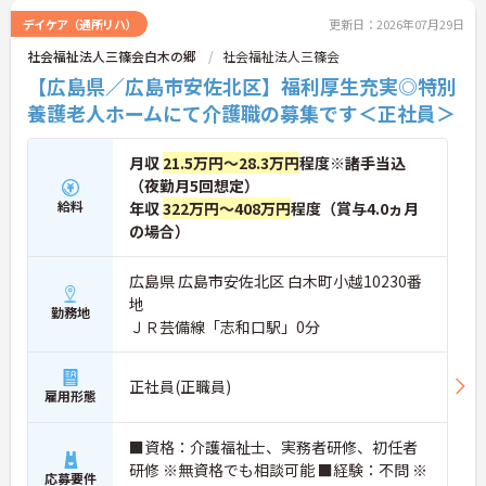
デイケア（通所リハ）
更新日：2026年07月29日
社会福祉法人三篠会白木の郷
社会福祉法人三篠会
【広島県／広島市安佐北区】福利厚生充実◎特別
養護老人ホームにて介護職の募集です＜正社員＞
月収
21.5万円～28.3万円
程度※諸手当込
（夜勤月5回想定）
給料
年収
322万円～408万円
程度（賞与4.0ヵ月
の場合）
広島県 広島市安佐北区 白木町小越10230番
地
勤務地
ＪＲ芸備線「志和口駅」0分
正社員(正職員)
雇用形態
■資格：介護福祉士、実務者研修、初任者
研修 ※無資格でも相談可能 ■経験：不問 ※
応募要件