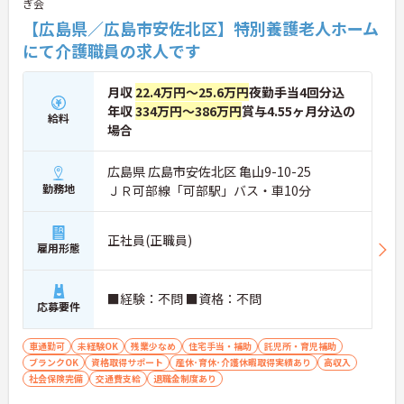
ぎ会
★おすすめPOINT★
【広島県／広島市安佐北区】特別養護老人ホーム
【無理なくステップアップできる業務内容】
にて介護職員の求人です
・実務未経験からでも挑戦可能です
・入浴介助なし、まずは生活支援や看護師のサポー
トからスタートできます
月収
22.4万円～25.6万円
夜勤手当4回分込
・資格取得支援制度を活用し、将来的に訪問介護員
年収
334万円～386万円
賞与4.55ヶ月分込の
給料
を目指せる環境です
場合
【手厚い待遇と働きやすさの両立】
・残業は全社平均残業月5時間程度と少なくプライ
ベートの時間を確保できます
広島県 広島市安佐北区 亀山9-10-25
・3日以上の連続休暇取得で支援金が支給される独
勤務地
ＪＲ可部線「可部駅」バス・車10分
自の制度があります
・夏季・冬季の特別休暇があり年間休日は113日し
っかりと休めます
正社員(正職員)
雇用形態
【安心の教育・チームサポート体制】
・手厚い人員配置で困った時もすぐに相談可能です
・2日間のオンライン研修と個人のペースに合わせ
たOJTを実施しています
■経験：不問 ■資格：不問
応募要件
車通勤可
未経験OK
残業少なめ
住宅手当・補助
託児所・育児補助
ブランクOK
資格取得サポート
産休･育休･介護休暇取得実績あり
高収入
社会保険完備
交通費支給
退職金制度あり