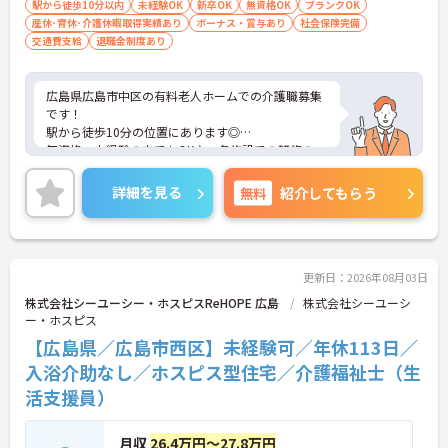
駅から徒歩10分以内
未経験OK
新卒OK
無資格OK
ブランクOK
産休･育休･介護休暇取得実績あり
ボーナス・賞与あり
社会保険完備
交通費支給
退職金制度あり
広島県広島市中区の有料老人ホームでの介護職募集
です！
駅から徒歩10分の位置にあります◎
無資格・未経験の方でもOK♪ 各施設での研修の
他、定期的に新卒・中途向けの研修も本部で開催し
ているので安心して働けます。
詳細を見る
無料
紹介してもらう
また残業はありませんので、ご自身のプライベート
の時間を大切にできます☆
興味のある方は詳細をお伝えいたしますのでお気軽
にお問い合わせ下さい。
更新日：2026年08月03日
株式会社シーユーシー・ホスピスReHOPE 広島
株式会社シーユーシ
ー・ホスピス
【広島県／広島市西区】未経験可／年休113日／
入浴介助なし／ホスピス型住宅／介護福祉士（生
活支援員）
月収
26.4万円～27.8万円