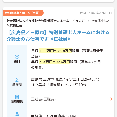
と合同で行っています。
ご興味のある方はぜひお気軽にお問い合わせくださ
い
特別養護老人ホーム（特養）
更新日：2026年07月31日
社会福祉法人松友福祉会特別養護老人ホーム すなみ荘
社会福祉法人
松友福祉会
【広島県／三原市】特別養護老人ホームにおける
介護士のお仕事です《正社員》
月収
18.9万円～23.4万円
程度（夜勤4回分手
当込）
給料
年収
285万円～356万円
程度（賞与4.2ヵ月
の場合）
広島県 三原市 須波ハイツ二丁目26番27号
勤務地
ＪＲ呉線「須波駅」バス・車10分
正社員(正職員)
雇用形態
■経験：不問 ■資格：不問