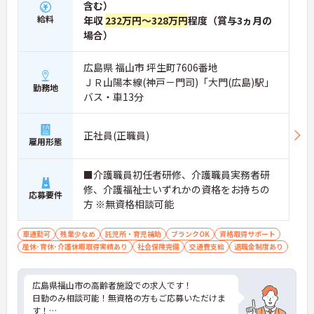
含む）
給料
年収
232万円～328万円
程度（賞与3ヵ月の
場合）
広島県 福山市 坪生町7606番地
ＪＲ山陽本線(神戸－門司)「大門(広島)駅」
勤務地
バス・車13分
正社員(正職員)
雇用形態
■介護職員初任者研修、介護職員実務者研
修、介護福祉士いずれかの資格をお持ちの
応募要件
方 ※無資格相談可能
車通勤可
残業少なめ
託児所・育児補助
ブランクOK
資格取得サポート
産休･育休･介護休暇取得実績あり
社会保険完備
交通費支給
退職金制度あり
広島県福山市の高齢者施設での求人です！
日勤のみ相談可能！無資格の方もご応募いただけま
す！