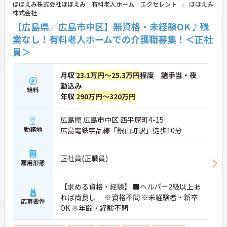
ほほえみ株式会社ほほえみ 有料老人ホーム エクセレント
ほほえみ
株式会社
【広島県／広島市中区】無資格・未経験OK♪残
業なし！有料老人ホームでの介護職募集！＜正社
員＞
月収
23.1万円～25.3万円
程度 諸手当・夜
勤込み
給料
年収
290万円～320万円
広島県 広島市中区 西平塚町4-15
勤務地
広島電鉄宇品線「銀山町駅」徒歩10分
正社員(正職員)
雇用形態
【求める資格・経験】 ■ヘルパー2級以上あ
れば尚良し ※資格不問 ※未経験者・新卒
応募要件
OK ※年齢・経験不問