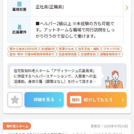
正社員(正職員)
雇用形態
■ヘルパー2級以上 ※未経験の方も可能で
す。アットホームな職場で同行訪問をしっ
応募要件
かり行うので安心して働けます。
駅から徒歩10分以内
未経験OK
残業少なめ
住宅手当・補助
ブランクOK
産休･育休･介護休暇取得実績あり
社会保険完備
交通費支給
退職金制度あり
住宅型有料老人ホーム「アヴィラージュ広島長束」
に併設するヘルパーステーションで、入居者への生
活援助、身体介護（調理はなし）を行って頂きま
す。
運営母体が病院なので医療と介護の連携が取れてお
り、入職後は担当者をつけて指導しますので未経験
詳細を見る
無料
紹介してもらう
者やブランクのある方も安心して働けます。
有料老人ホーム
更新日：2026年07月29日