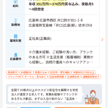
年収
351万円～370万円
賞与込み、夜勤月5
給料
～6回想定
広島県 広島市西区 井口鈴が台1-1-8
勤務地
広島電鉄宮島線「井口(広島)駅」徒歩19分
正社員(正職員)
雇用形態
※介護未経験、ご経験の浅い方、ブランク
のある方可 ※生活支援（看護補助）業務か
応募要件
ら経験し、訪問介護員へのキャリアアップ
を目指せます
車通勤可
未経験OK
残業少なめ
託児所・育児補助
年間休日110日以上
ブランクOK
ボーナス・賞与あり
社会保険完備
交通費支給
退職金制度あり
全国で30拠点以上のホスピス型住宅を展開する安定
法人が運営する求人です。実務未経験やブランクが
ある方も大歓迎。まずは入浴介助のない「生活支援
員」として、環境整備や看護師の処置サポートなど
の業務からスタートし、無理なくホスピスケアの経