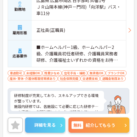
広島県 広島市南区 日宇那町30番1号
ＪＲ山陽本線(神戸－門司)「向洋駅」バス・
勤務地
車11分
正社員(正職員)
雇用形態
■ホームヘルパー1級、ホームヘルパー2
級、介護職員初任者研修、介護職員実務者
応募要件
研修、介護福祉士いずれかの資格をお持ち
の方
車通勤可
未経験OK
残業少なめ
住宅手当・補助
無資格OK
ブランクOK
産休･育休･介護休暇取得実績あり
社会保険完備
交通費支給
退職金制度あり
研修制度が充実しており、スキルアップできる環境
が整っています。
施設内研修では、各施設にて必要に応じた研修テー
マを設定し、年間計画にもとづいて研修を行い、外
部研修では、外部団体が主催する様々な研修会に参
加しています。また、法人内合同研修では、年次研
詳細を見る
無料
紹介してもらう
修（新任職員研修，新任直接処遇職員研修，2年目
職員研修，中堅職員研修）や、職種別研修を他施設