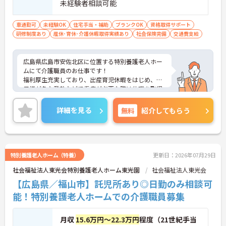
未経験者相談可能
車通勤可
未経験OK
住宅手当・補助
ブランクOK
資格取得サポート
研修制度あり
産休･育休･介護休暇取得実績あり
社会保険完備
交通費支給
広島県広島市安佐北区に位置する特別養護老人ホー
ムにて介護職員のお仕事です！
福利厚生充実しており、出産育児休暇をはじめ、お
子様が急な発熱などで看病が必要な際は休暇を取得
することができる環境ですので、非常に定着率の高
い職場です◎
詳細を見る
無料
紹介してもらう
ご興味のある方には、面接対策ポイントなど、さら
に詳細をお話しいたしますので、お気軽にご相談く
ださい。
特別養護老人ホーム（特養）
更新日：2026年07月29日
社会福祉法人東光会特別養護老人ホーム東光園
社会福祉法人東光会
【広島県／福山市】託児所あり◎日勤のみ相談可
能！特別養護老人ホームでの介護職員募集
月収
15.6万円～22.3万円
程度（21世紀手当