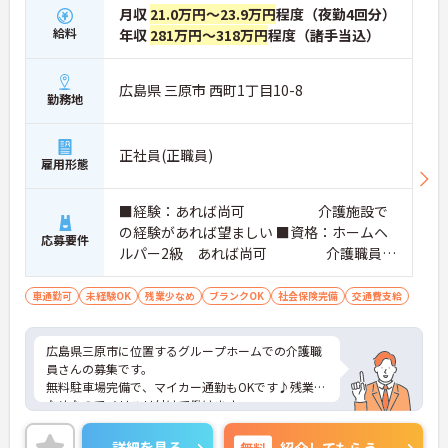
月収
21.0万円～23.9万円
程度（夜勤4回分）
給料
年収
281万円～318万円
程度（諸手当込）
広島県 三原市 西町1丁目10-8
勤務地
正社員(正職員)
雇用形態
■経験：あれば尚可 介護施設で
の経験があれば望ましい ■資格：ホームヘ
応募要件
ルパー2級 あれば尚可 介護職員初
任者研修修了者 あれば尚可 普通
自動車運転免許（AT限定可） あれば尚可
車通勤可
未経験OK
残業少なめ
ブランクOK
社会保険完備
交通費支給
広島県三原市に位置するグループホームでの介護職
員さんの募集です。
無料駐車場完備で、マイカー通勤もOKです♪残業少
なめなのでメリハリ付けて働けます。
ご興味のある方には、面接対策ポイントなど、さら
に詳細をお話しいたしますので、お気軽にご相談く
詳細を見る
無料