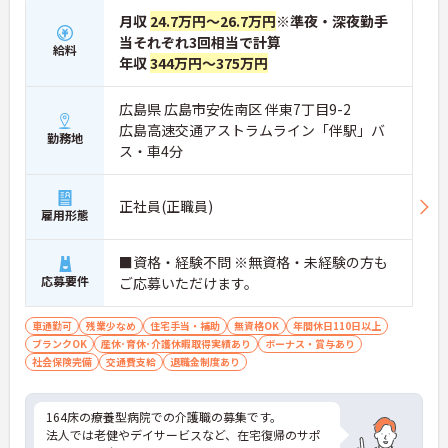
な働き方が実現できます】
月収
24.7万円～26.7万円
※準夜・深夜勤手
・出退勤時間を自由に調整できるコアタイム無しの
当それぞれ3回相当で計算
給料
フレックスタイム制を採用しており、ご自身のペー
年収
344万円～375万円
スで訪問予定を組むことが可能です
・ご自宅からの直行訪問を交えて日々の移動負担を
軽減できることで、体力的なゆとりを持ちながら業
広島県 広島市安佐南区 伴東7丁目9-2
務に取り組めます
広島高速交通アストラムライン「伴駅」バ
勤務地
ス・車4分
【充実した支援制度を活用して、上位資格へのステ
ップアップが期待できます】
・働きながら主任介護支援専門員を目指せる資格取
正社員(正職員)
得支援制度があり、着実にケアマネジャーとしての
雇用形態
専門性を高めていける体制があります
・上位資格の取得後は月1万円の資格手当が支給さ
■資格・経験不問 ※無資格・未経験の方も
れるほか、年1回の定期昇給・昇格制度により日々
応募要件
ご応募いただけます。
の努力がしっかりと給与に還元されます
【大手グループの充実した福利厚生のもと、将来に
車通勤可
残業少なめ
住宅手当・補助
無資格OK
年間休日110日以上
わたり長く働き続けられます】
ブランクOK
産休･育休･介護休暇取得実績あり
ボーナス・賞与あり
・未就学児お一人につき月1万円の保育手当や育
社会保険完備
交通費支給
退職金制度あり
児・介護向けの時短勤務制度が整っており、ご家庭
との両立を強力にサポートする環境です
・医療費や市販薬の補助が受けられる共済会制度に
164床の療養型病院での介護職の募集です。
加え、75歳までの再雇用制度が設けられていること
法人では老健やデイサービスなど、在宅復帰のサポ
で、長期的な安心感を持ってご活躍いただけます