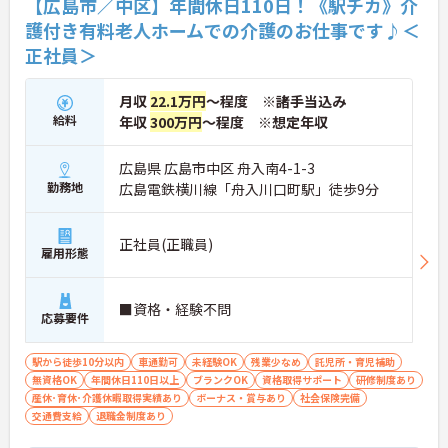
【広島市／中区】年間休日110日！《駅チカ》介
い。
護付き有料老人ホームでの介護のお仕事です♪＜
正社員＞
月収
22.1万円
～程度 ※諸手当込み
給料
年収
300万円
～程度 ※想定年収
広島県 広島市中区 舟入南4-1-3
勤務地
広島電鉄横川線「舟入川口町駅」徒歩9分
正社員(正職員)
雇用形態
■資格・経験不問
応募要件
駅から徒歩10分以内
車通勤可
未経験OK
残業少なめ
託児所・育児補助
無資格OK
年間休日110日以上
ブランクOK
資格取得サポート
研修制度あり
産休･育休･介護休暇取得実績あり
ボーナス・賞与あり
社会保険完備
交通費支給
退職金制度あり