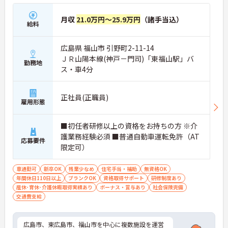
月収
21.0万円～25.9万円
（諸手当込）
給料
広島県 福山市 引野町2-11-14
ＪＲ山陽本線(神戸－門司)「東福山駅」バ
勤務地
ス・車4分
正社員(正職員)
雇用形態
■初任者研修以上の資格をお持ちの方 ※介
護業務経験必須 ■普通自動車運転免許（AT
応募要件
限定可）
車通勤可
新卒OK
残業少なめ
住宅手当・補助
無資格OK
年間休日110日以上
ブランクOK
資格取得サポート
研修制度あり
産休･育休･介護休暇取得実績あり
ボーナス・賞与あり
社会保険完備
交通費支給
広島市、東広島市、福山市を中心に複数施設を運営