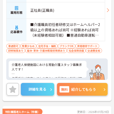
正社員(正職員)
雇用形態
■介護職員初任者研修又はホームヘルパー2
級以上の資格あれば尚可 ※経験あれば尚可
応募要件
（未経験者相談可能） ■普通自動車運転免
許（通勤用）
車通勤可
残業少なめ
住宅手当・補助
ブランクOK
資格取得サポート
研修制度あり
産休･育休･介護休暇取得実績あり
社会保険完備
交通費支給
介護老人保健施設における常勤介護スタッフ募集求
人です！
各種手当が充実しており安心して長期での就業が可
能です！残業も少なくお仕事の後の時間も有効に使
えます！
詳細を見る
無料
紹介してもらう
ご興味ある方には、面接のポイントなど、さらに詳
細をお話致しますのでお気軽にご相談ください。
特別養護老人ホーム（特養）
更新日：2026年07月29日