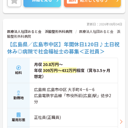
紹介してもらう
ださい。
更新日：2026年08月04日
医療法人社団おると会 浜脇整形外科病院
医療法人社団おると会 浜
脇整形外科病院
【広島県／広島市中区】年間休日120日♪土日祝
休み◎病院で社会福祉士の募集＜正社員＞
月収
20.8万円
～
年収
309万円～432万円
程度（賞与3.5ヶ月
給料
想定）
広島県 広島市中区 大手町4－6－6
広島電鉄宇品線「市役所前(広島)駅」徒歩2
勤務地
分
正社員(正職員)
雇用形態