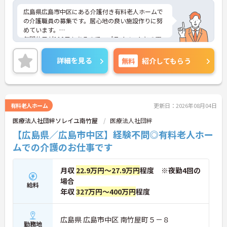
広島県広島市中区にある介護付き有料老人ホームで
の介護職員の募集です。居心地の良い施設作りに努
めています。
年間休日が110日もあるので、プライベートとの両
立がしやすい職場です。未経験の方でもフォロー体
制が整っているので安心して働くことができます。
詳細を見る
無料
紹介してもらう
ご興味のある方には、面接対策ポイントなど、さら
に詳細をお話しいたしますのでお気軽にご相談くだ
さい！
有料老人ホーム
更新日：2026年08月04日
医療法人社団絆ソレイユ南竹屋
医療法人社団絆
【広島県／広島市中区】経験不問◎有料老人ホー
ムでの介護のお仕事です
月収
22.9万円～27.9万円
程度 ※夜勤4回の
場合
給料
年収
327万円～400万円
程度
広島県 広島市中区 南竹屋町５－８
勤務地