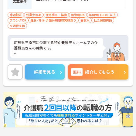
応募要件
車通勤可
残業少なめ
住宅手当・補助
無資格OK
年間休日110日以上
ブランクOK
産休･育休･介護休暇取得実績あり
高収入
社会保険完備
交通費支給
広島県三原市に位置する特別養護老人ホームでの介
護職員さんの募集です。
無資格・未経験の方でもエントリーして頂けます。
残業少なめなのでプライベートの時間もしっかり確
詳細を見る
無料
紹介してもらう
保出来ます。
ご興味のある方には、面接対策ポイントなど、さら
に詳細をお話しいたしますので、お気軽にご相談く
ださい。