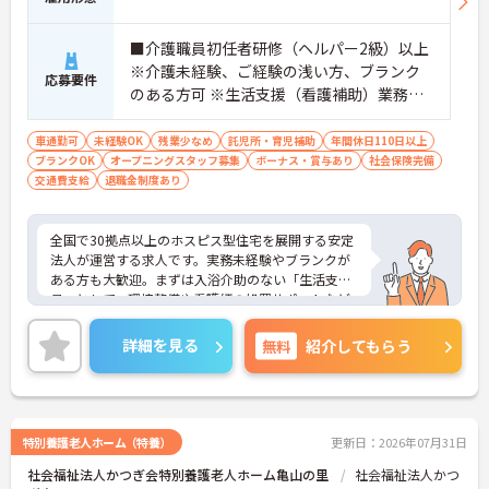
・手厚い人員配置で困った時もすぐに相談可能です
・2日間のオンライン研修と個人のペースに合わせ
■介護職員初任者研修（ヘルパー2級）以上
たOJTを実施しています
※介護未経験、ご経験の浅い方、ブランク
応募要件
のある方可 ※生活支援（看護補助）業務か
ら経験し、訪問介護員へのキャリアアップ
を目指せます
車通勤可
未経験OK
残業少なめ
託児所・育児補助
年間休日110日以上
ブランクOK
オープニングスタッフ募集
ボーナス・賞与あり
社会保険完備
交通費支給
退職金制度あり
全国で30拠点以上のホスピス型住宅を展開する安定
法人が運営する求人です。実務未経験やブランクが
ある方も大歓迎。まずは入浴介助のない「生活支援
員」として、環境整備や看護師の処置サポートなど
の業務からスタートし、無理なくホスピスケアの経
験を積むことができ、ゆくゆくは訪問介護員へステ
詳細を見る
無料
紹介してもらう
ップアップすることも可能です。残業は全社平均月5
時間程度と少なく、連続休暇の取得で支援金が支給
される独自の制度や、自由診療の割引が受けられる
福利厚生も充実しています。手厚い人員配置で、24
時間連携の訪問診療医もいるため、医療依存度の高
特別養護老人ホーム（特養）
更新日：2026年07月31日
い方へのケアもチームで安心して取り組める環境で
社会福祉法人かつぎ会特別養護老人ホーム亀山の里
社会福祉法人かつ
す。