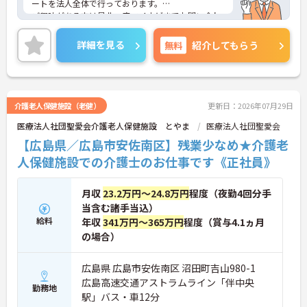
ートを法人全体で行っております。
ご興味がある方は是非一度マイナビまでお問い合わ
せください。さらに詳細などお伝えします！
詳細を見る
無料
紹介してもらう
介護老人保健施設（老健）
更新日：2026年07月29日
医療法人社団聖愛会介護老人保健施設 とやま
医療法人社団聖愛会
【広島県／広島市安佐南区】残業少なめ★介護老
人保健施設での介護士のお仕事です《正社員》
月収
23.2万円～24.8万円
程度（夜勤4回分手
当含む諸手当込）
給料
年収
341万円～365万円
程度（賞与4.1ヵ月
の場合）
広島県 広島市安佐南区 沼田町吉山980-1
広島高速交通アストラムライン「伴中央
勤務地
駅」バス・車12分