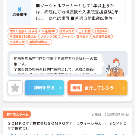
■ソーシャルワーカーとして1年以上また
は、病院にて地域連携や入退院支援経験1年
応募要件
以上 あれば尚可 ■普通自動車運転免許：
あれば尚可（AT限定可）
駅から徒歩10分以内
未経験OK
残業少なめ
土日祝休
日勤のみ
年間休日110日以上
ブランクOK
ボーナス・賞与あり
社会保険完備
交通費支給
退職金制度あり
広島県広島市中区に位置する病院で社会福祉士の募
集です。
全国有数の整形外科専門病院として、地域に密着し
た医療を提供している医療機関です。主な業務は地
域連携業務や入退院支援、紹介状等の管理、患者相
談窓口対応などで、医療ソーシャルワーカーとして
詳細を見る
無料
紹介してもらう
専門性を発揮できる環境が整っています。
勤務は日勤のみで土日祝休み、年間休日は120日
と、プライベートとの両立を重視した働き方が可能
です。最寄りのバス停から徒歩1分と通勤のしやすさ
も魅力の一つです。賞与は過去実績で年2回・計3.50
有料老人ホーム
更新日：2026年08月04日
ヶ月分の支給実績があり、各種手当や退職金制度な
ＳＯＭＰＯケア株式会社ＳＯＭＰＯケア ラヴィーレ舟入
ＳＯＭＰＯ
ど福利厚生面も整っています。
ケア株式会社
ご興味のある方には、面接対策ポイントなどさらに
詳細をお話いたしますので、お気軽にご相談くださ