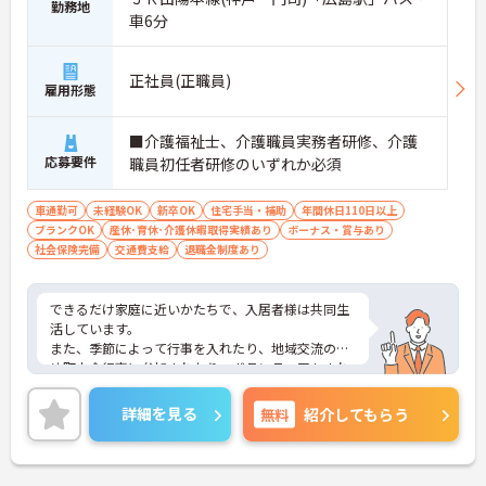
勤務地
車6分
正社員(正職員)
雇用形態
■介護福祉士、介護職員実務者研修、介護
応募要件
職員初任者研修のいずれか必須
車通勤可
未経験OK
新卒OK
住宅手当・補助
年間休日110日以上
ブランクOK
産休･育休･介護休暇取得実績あり
ボーナス・賞与あり
社会保険完備
交通費支給
退職金制度あり
できるだけ家庭に近いかたちで、入居者様は共同生
活しています。
また、季節によって行事を入れたり、地域交流のた
め町内会行事に参加されたり、ボランティアもされ
ています。
グループホームだけでなく、デイサービス、居宅介
詳細を見る
無料
紹介してもらう
護支援などもされています。
寄り添った介護に携わりたい方にオススメの求人で
す。気になる方はお気軽にお問い合わせ下さい。