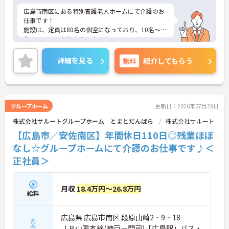
広島市南区にある特別養護老人ホームにて介護のお
仕事です！
施設は、定員は80名の個室になっており、10名～12
名のユニットを組んでいます♪
週休2日制で残業は少なめ。オンオフのメリハリを
つけてご勤務いただけます！
詳細を見る
無料
紹介してもらう
やる気があれば経験は問いません！資格を取ったば
かりの方、ブランクがある方、無資格・未経験の方
でもご相談下さい◎
ご興味のある方はお気軽にお問い合わせ下さい。さ
らに詳細などお伝え致します！
グループホーム
更新日：2026年07月29日
株式会社サルートグループホーム とまとだんばら
株式会社サルート
【広島市／安佐南区】年間休日110日◎残業ほぼ
なし☆グループホームにて介護のお仕事です♪＜
正社員＞
月収
18.4万円～26.8万円
給料
広島県 広島市南区 段原山崎2‐9‐18
ＪＲ山陽本線(神戸－門司)「広島駅」バス・