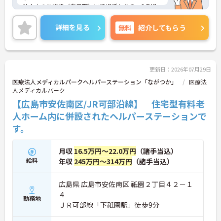
法人内の他施設（春日町）に託児所もあり、3歳児
未満のお子様がいらっしゃる方はご利用いただける
環境です！
詳細を見る
無料
紹介してもらう
ご興味をお持ちの方は是非お問い合わせください！
更新日：2026年07月29日
医療法人メディカルパークヘルパーステーション「ながつか」
医療法
人メディカルパーク
【広島市安佐南区/JR可部沿線】 住宅型有料老
人ホーム内に併設されたヘルパーステーションで
す。
月収
16.5万円～22.0万円
（諸手当込）
給料
年収
245万円～314万円
（諸手当込）
広島県 広島市安佐南区 祇園２丁目４２－１
４
勤務地
ＪＲ可部線「下祇園駅」徒歩9分