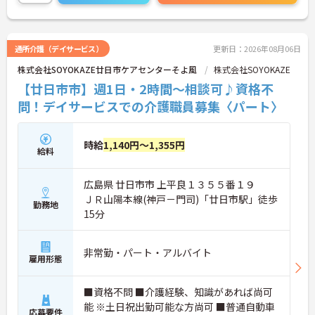
ご相談ください。
通所介護（デイサービス）
更新日：2026年08月06日
株式会社SOYOKAZE廿日市ケアセンターそよ風
株式会社SOYOKAZE
【廿日市市】週1日・2時間～相談可♪資格不
問！デイサービスでの介護職員募集〈パート〉
時給
1,140円～1,355円
給料
広島県 廿日市市 上平良１３５５番１９
ＪＲ山陽本線(神戸－門司)「廿日市駅」徒歩
勤務地
15分
非常勤・パート・アルバイト
雇用形態
■資格不問 ■介護経験、知識があれば尚可
能 ※土日祝出勤可能な方尚可 ■普通自動車
応募要件