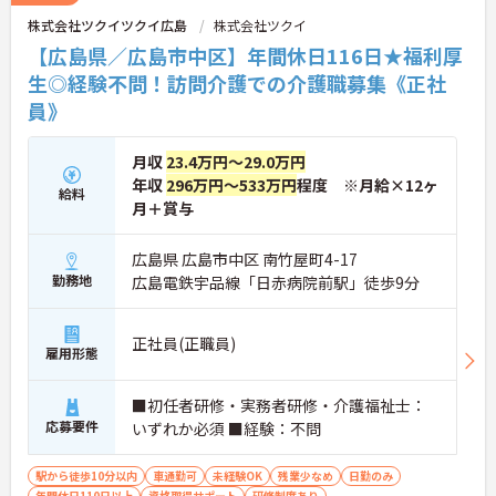
各種手当が充実しています。
株式会社ツクイツクイ広島
株式会社ツクイ
【広島県／広島市中区】年間休日116日★福利厚
生◎経験不問！訪問介護での介護職募集《正社
員》
月収
23.4万円～29.0万円
年収
296万円～533万円
程度 ※月給×12ヶ
給料
月＋賞与
広島県 広島市中区 南竹屋町4-17
勤務地
広島電鉄宇品線「日赤病院前駅」徒歩9分
正社員(正職員)
雇用形態
■初任者研修・実務者研修・介護福祉士：
応募要件
いずれか必須 ■経験：不問
駅から徒歩10分以内
車通勤可
未経験OK
残業少なめ
日勤のみ
年間休日110日以上
資格取得サポート
研修制度あり