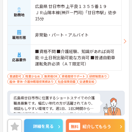
広島県 廿日市市 上平良１３５５番１９
ＪＲ山陽本線(神戸－門司)「廿日市駅」徒歩
勤務地
15分
非常勤・パート・アルバイト
雇用形態
■資格不問 ■介護経験、知識があれば尚可
能 ※土日祝出勤可能な方尚可 ■普通自動車
応募要件
運転免許必須（ＡＴ限定可）
車通勤可
残業少なめ
無資格OK
資格取得サポート
研修制度あり
産休･育休･介護休暇取得実績あり
社会保険完備
交通費支給
広島県廿日市市に位置するショートステイでの介護
職員募集です。幅広い年代の方が活躍されており、
相談もしやすい環境です。週1日、1日2時間からの
勤務が相談でき、プライベートとの両立もしやすい
です。介護系の資格がない方もチャレンジいただけ
ます。ご興味のある方には、面接対策ポイントな
詳細を見る
無料
紹介してもらう
ど、さらに詳細をお話しいたしますので、お気軽に