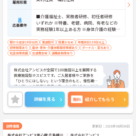
雇用形態
■介護福祉士、実務者研修、初任者研修
いずれか ※特養、老健、病院、有老などの
応募要件
実務経験1年以上ある方 ※身体介護の経験年
以上ある方、機械浴の使用の経験のある方
歓迎
駅から徒歩10分以内
車通勤可
残業少なめ
年間休日110日以上
研修制度あり
産休･育休･介護休暇取得実績あり
ボーナス・賞与あり
社会保険完備
交通費支給
退職金制度あり
株式会社アンビスが全国で100施設以上を展開する
医療施設型ホスピスです。ご入居者様やご家族を
「ひとりにはしない」という理念のもと、慢性期や
終末期にあり医療依存度の高い方を受け入れ、地域
医療を支える社会的意義の高い事業を推進していま
す。現場には看護師が24時間常駐しています。急変
詳細を見る
無料
紹介してもらう
時の対応や医療行為は看護師が担当するため、初任
者研修や実務者研修の方も食事介助や入浴介助など
の生活を支えるケアに専念できる環境です。多職種
で情報を共有し、一人で判断を抱え込まないチーム
連携の体制がしっかりと整っています。働き方の面
訪問看護
更新日：2026年08月06日
では、夜勤明けの翌日が原則として公休となるほ
株式会社アンビス医心館 広島横川
株式会社アンビス
か、月平均の残業時間も5時間から7時間程度とかな