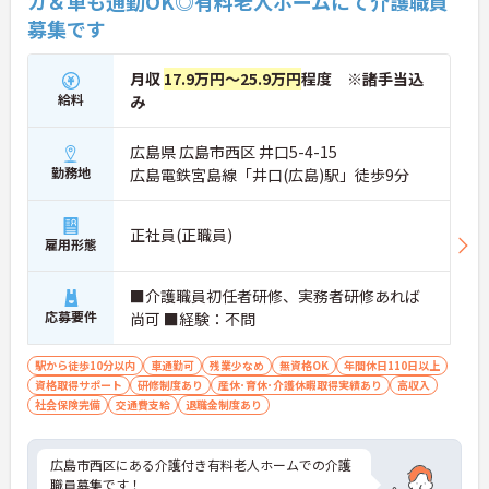
カ＆車も通勤OK◎有料老人ホームにて介護職員
募集です
月収
17.9万円～25.9万円
程度 ※諸手当込
給料
み
広島県 広島市西区 井口5-4-15
勤務地
広島電鉄宮島線「井口(広島)駅」徒歩9分
正社員(正職員)
雇用形態
■介護職員初任者研修、実務者研修あれば
応募要件
尚可 ■経験：不問
駅から徒歩10分以内
車通勤可
残業少なめ
無資格OK
年間休日110日以上
資格取得サポート
研修制度あり
産休･育休･介護休暇取得実績あり
高収入
社会保険完備
交通費支給
退職金制度あり
広島市西区にある介護付き有料老人ホームでの介護
職員募集です！