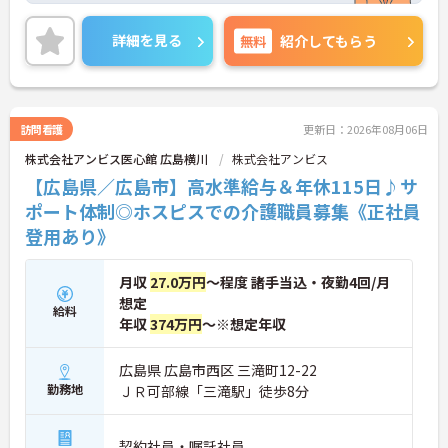
してお仕事を始めることができます。
ご興味ある方には、面接対策ポイントなど、さらに
詳細を見る
無料
紹介してもらう
詳細をお話しいたしますのでお気軽にご相談くださ
い！
訪問看護
更新日：2026年08月06日
株式会社アンビス医心館 広島横川
株式会社アンビス
【広島県／広島市】高水準給与＆年休115日♪サ
ポート体制◎ホスピスでの介護職員募集《正社員
登用あり》
月収
27.0万円
～程度 諸手当込・夜勤4回/月
想定
給料
年収
374万円
～※想定年収
広島県 広島市西区 三滝町12-22
勤務地
ＪＲ可部線「三滝駅」徒歩8分
契約社員・嘱託社員