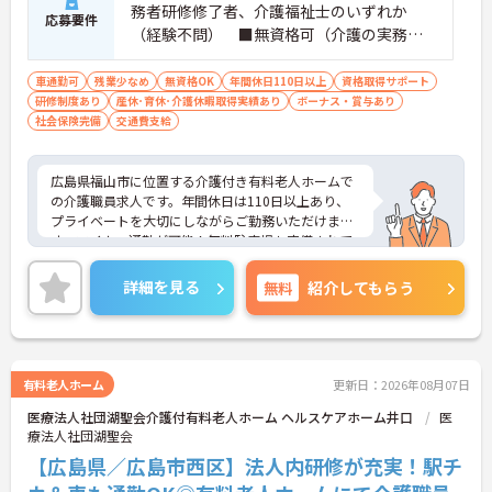
務者研修修了者、介護福祉士のいずれか
応募要件
（経験不問） ■無資格可（介護の実務経
験1年以上必須）
車通勤可
残業少なめ
無資格OK
年間休日110日以上
資格取得サポート
研修制度あり
産休･育休･介護休暇取得実績あり
ボーナス・賞与あり
社会保険完備
交通費支給
広島県福山市に位置する介護付き有料老人ホームで
の介護職員求人です。年間休日は110日以上あり、
プライベートを大切にしながらご勤務いただけま
す。マイカー通勤が可能！無料駐車場も完備されて
います。ご興味のある方には、面接対策ポイント
等、さらに詳細をお話ししますのでお気軽にご相談
詳細を見る
無料
紹介してもらう
ください！
有料老人ホーム
更新日：2026年08月07日
医療法人社団湖聖会介護付有料老人ホーム ヘルスケアホーム井口
医
療法人社団湖聖会
【広島県／広島市西区】法人内研修が充実！駅チ