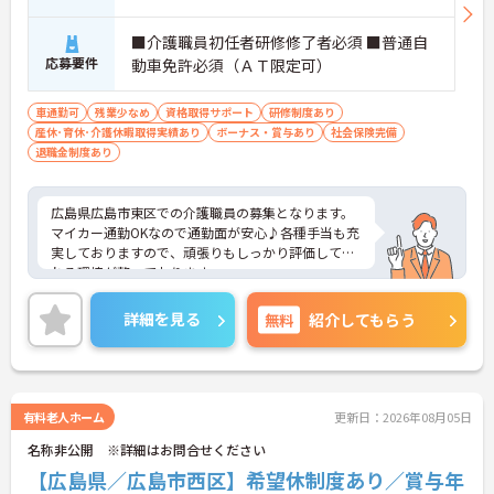
■介護職員初任者研修修了者必須 ■普通自
応募要件
動車免許必須（ＡＴ限定可）
車通勤可
残業少なめ
資格取得サポート
研修制度あり
産休･育休･介護休暇取得実績あり
ボーナス・賞与あり
社会保険完備
退職金制度あり
広島県広島市東区での介護職員の募集となります。
マイカー通勤OKなので通勤面が安心♪各種手当も充
実しておりますので、頑張りもしっかり評価してく
れる環境が整っております。
ご興味のある方は面接のポイントをお伝えしますの
で、お気軽にお問い合わせください。
詳細を見る
無料
紹介してもらう
有料老人ホーム
更新日：2026年08月05日
名称非公開 ※詳細はお問合せください
【広島県／広島市西区】希望休制度あり／賞与年