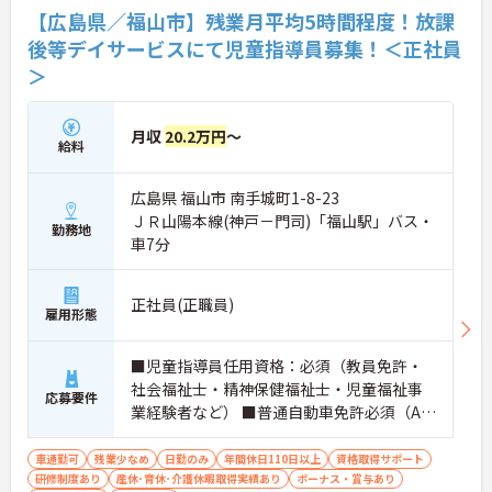
【広島県／福山市】残業月平均5時間程度！放課
後等デイサービスにて児童指導員募集！＜正社員
＞
月収
20.2万円
～
給料
広島県 福山市 南手城町1-8-23
ＪＲ山陽本線(神戸－門司)「福山駅」バス・
勤務地
車7分
正社員(正職員)
雇用形態
■児童指導員任用資格：必須（教員免許・
社会福祉士・精神保健福祉士・児童福祉事
応募要件
業経験者など） ■普通自動車免許必須（AT
限定可） ■経験不問 ■社会福祉学・心理
学・教育学・社会学のいずれかの学科を卒
車通勤可
残業少なめ
日勤のみ
年間休日110日以上
資格取得サポート
研修制度あり
産休･育休･介護休暇取得実績あり
業
ボーナス・賞与あり