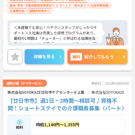
産休･育休･介護休暇取得実績あり
ボーナス・賞与あり
社会保険完備
交通費支給
退職金制度あり
＜未経験でも安心！ベテランスタッフがしっかりサ
ポート＞入社後は充実した研修プログラムがあり、
最初の1年間は「チューター」と呼ばれる指導担当
者がマンツーマンで育成・フォローを行います。現
場ではベテランのサービス提供責任者があなたをバ
ックアップするので、困ったことがあればすぐに相
詳細を見る
無料
紹介してもらう
談できます。焦らずじっくりとスキルを身につけて
いける温かい環境です。
＜助け合いが自然に生まれる、明るい職場です＞ス
タッフ同士がお互いに助け合いながら働いている、
とても明るく関係性の良い事業所です。ワークライ
通所介護（デイサービス）
更新日：2026年08月06日
フバランスを重視しているためお休みが取りやす
株式会社SOYOKAZE廿日市ケアセンターそよ風
株式会社SOYOKAZE
く、仕事だけでなくプライベートも大切にできる環
境です。また充実した福利厚生なども魅力♪安定し
【廿日市市】週1日・2時間～相談可♪資格不
た待遇の中で、モチベーション高くお仕事に取り組
問！ショートステイでの介護職員募集〈パート〉
めます。
時給
1,140円～1,355円
給料