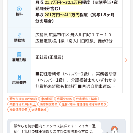
月収
21.7万円～32.2万円
程度（※諸手当+夜
勤5回分含む）
給料
年収
281万円～411万円
程度（賞与1.5ヶ月
分の場合）
広島県 広島市中区 舟入川口町１７－１０
勤務地
広島電鉄横川線「舟入川口町駅」徒歩3分
正社員(正職員)
雇用形態
■初任者研修（ヘルパー2級）、実務者研修
（ヘルパー1級）、介護福祉士のいずれか※
応募要件
無資格未経験も相談可 ■普通自動車運転免
許（AT限定可）
駅から徒歩10分以内
車通勤可
残業少なめ
住宅手当・補助
年間休日110日以上
研修制度あり
産休･育休･介護休暇取得実績あり
社会保険完備
交通費支給
駅からも徒歩圏内とアクセス抜群です！マイカー通
勤可！無料の駐車場あります◎ご興味ある方には、