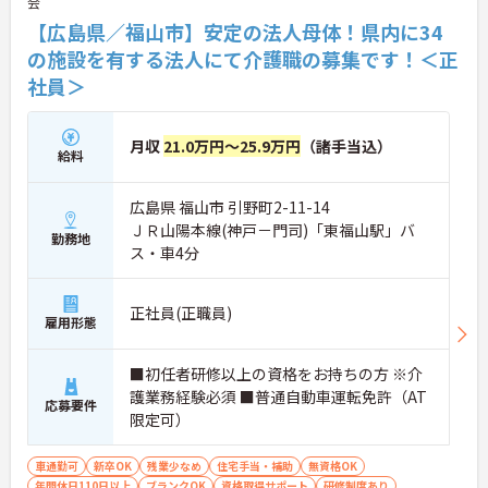
会
【広島県／福山市】安定の法人母体！県内に34
の施設を有する法人にて介護職の募集です！＜正
社員＞
月収
21.0万円～25.9万円
（諸手当込）
給料
広島県 福山市 引野町2-11-14
ＪＲ山陽本線(神戸－門司)「東福山駅」バ
勤務地
ス・車4分
正社員(正職員)
雇用形態
■初任者研修以上の資格をお持ちの方 ※介
護業務経験必須 ■普通自動車運転免許（AT
応募要件
限定可）
車通勤可
新卒OK
残業少なめ
住宅手当・補助
無資格OK
年間休日110日以上
ブランクOK
資格取得サポート
研修制度あり