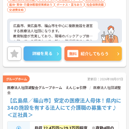
産休･育休･介護休暇取得実績あり
ボーナス・賞与あり
社会保険完備
交通費支給
広島市、東広島市、福山市を中心に複数施設を運営
する医療法人社団になります。
教育制度が充実しており、現場のバックアップ体制
も整っている環境なので、新しい職場環境でも安心
してお仕事を始めることができます。
ご興味ある方には、面接対策ポイントなど、さらに
詳細を見る
無料
紹介してもらう
詳細をお話しいたしますのでお気軽にご相談くださ
い！
グループホーム
更新日：2026年08月07日
医療法人社団湖聖会グループホーム えんじゅ引野
医療法人社団湖聖
会
【広島県／福山市】安定の医療法人母体！県内に
34の施設を有する法人にて介護職の募集です♪
＜正社員＞
月収
22.4万円～29.3万円
程度 ※夜勤4回の