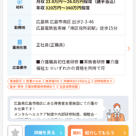
月収
23.0万円～26.0万円
程度（諸手当込）
給料
年収
320万円～360万円
程度
広島県 広島市南区 出汐2-3-46
勤務地
広島電鉄皆実線「南区役所前駅」徒歩15分
正社員(正職員)
雇用形態
■介護職員初任者研修 ■実務者研修 ■介護
応募要件
福祉士 ※いずれかの資格を所持で可
車通勤可
残業少なめ
無資格OK
年間休日110日以上
研修制度あり
産休･育休･介護休暇取得実績あり
社会保険完備
広島県広島市南区にある障害者支援施設にて介護の
お仕事です！
メンタルヘルスケア制度や内部研修制度、親睦会な
ど福利厚生もばっちりで安心して働いていただける
施設です♪
ご興味ある方には、面接対策ポイントなど、さらに
詳細を見る
無料
紹介してもらう
詳細をお話しいたしますのでお気軽にご相談くださ