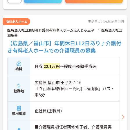
方も安心してスタートできます。ご興味がある方
は、ご面接のポイントをお伝えしますので、お気軽
にお問い合わせください。
有料老人ホーム
更新日：2026年08月07日
医療法人社団湖聖会介護付有料老人ホームえんじゅ王子
医療法人社団
湖聖会
【広島県／福山市】年間休日112日あり♪介護付
き有料老人ホームでの介護職員の募集
月収
22.1万円
～程度※夜勤手当込
給料
広島県 福山市 王子2-7-16
ＪＲ山陽本線(神戸－門司)「福山駅」バス・
勤務地
車5分
正社員(正職員)
雇用形態
■介護職員初任者研修修了者、介護職員実