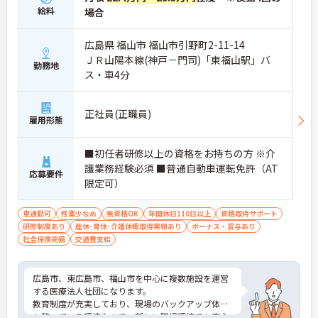
給料
場合
広島県 福山市 福山市引野町2-11-14
ＪＲ山陽本線(神戸－門司)「東福山駅」バ
勤務地
ス・車4分
正社員(正職員)
雇用形態
■初任者研修以上の資格をお持ちの方 ※介
護業務経験必須 ■普通自動車運転免許（AT
応募要件
限定可）
車通勤可
残業少なめ
無資格OK
年間休日110日以上
資格取得サポート
研修制度あり
産休･育休･介護休暇取得実績あり
ボーナス・賞与あり
社会保険完備
交通費支給
広島市、東広島市、福山市を中心に複数施設を運営
する医療法人社団になります。
教育制度が充実しており、現場のバックアップ体制
も整っている環境なので、新しい職場環境でも安心