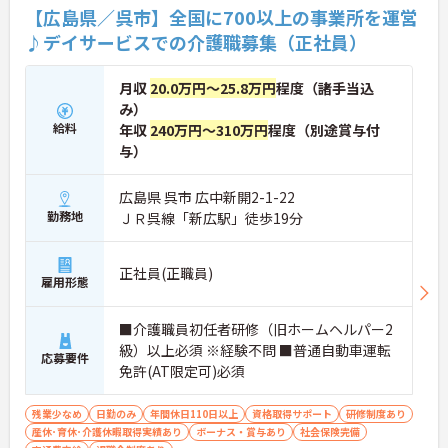
【広島県／呉市】全国に700以上の事業所を運営
♪デイサービスでの介護職募集（正社員）
月収
20.0万円～25.8万円
程度（諸手当込
み）
給料
年収
240万円～310万円
程度（別途賞与付
与）
広島県 呉市 広中新開2-1-22
勤務地
ＪＲ呉線「新広駅」徒歩19分
正社員(正職員)
雇用形態
■介護職員初任者研修（旧ホームヘルパー2
級）以上必須 ※経験不問 ■普通自動車運転
応募要件
免許(AT限定可)必須
残業少なめ
日勤のみ
年間休日110日以上
資格取得サポート
研修制度あり
産休･育休･介護休暇取得実績あり
ボーナス・賞与あり
社会保険完備