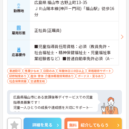
広島県 福山市 古野上町13-35
ＪＲ山陽本線(神戸－門司)「福山駅」徒歩16
勤務地
分
正社員(正職員)
雇用形態
■児童指導員任用資格：必須（教員免許・
社会福祉士・精神保健福祉士・児童福祉事
応募要件
業経験者など）■普通自動車免許必須（AT
限定可） ■経験不問 ■社会福祉学・心理
学・教育学・社会学のいずれかの学科を卒
車通勤可
残業少なめ
日勤のみ
年間休日110日以上
資格取得サポート
研修制度あり
産休･育休･介護休暇取得実績あり
業
ボーナス・賞与あり
社会保険完備
交通費支給
広島県福山市にある放課後等デイサービスでの児童
指導員募集です！
児童一人ひとりの成長や達成感を大切にサポートし
ます。
賞与・昇給実績あり、ワークライフバランスも良好
です。
詳細を見る
無料
紹介してもらう
地域に根ざした福祉グループが母体で、中途入社の