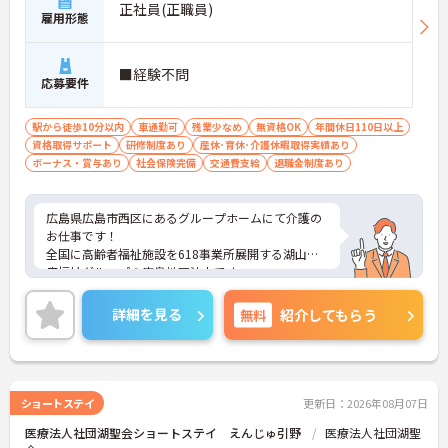
正社員(正職員)
雇用形態
■経験不問
応募要件
駅から徒歩10分以内
車通勤可
残業少なめ
無資格OK
年間休日110日以上
資格取得サポート
研修制度あり
産休･育休･介護休暇取得実績あり
ボーナス・賞与あり
社会保険完備
交通費支給
退職金制度あり
広島県広島市西区にあるグループホームにて介護の
お仕事です！
全国に高齢者福祉施設を618事業所展開する湖山医
療福祉グループの広島地区法人です。
福利厚生や手当がとても充実しております★
無資格・未経験の方のご応募も可能ですので、これ
詳細を見る
無料
紹介してもらう
を機に介護のお仕事をスタートされたい方にもおす
すめの求人です♪
ご興味ある方には、面接対策ポイントなど、さらに
詳細をお話しいたしますのでお気軽にご相談くださ
い。
ショートステイ
更新日：2026年08月07日
医療法人社団湖聖会ショートステイ えんじゅ引野
医療法人社団湖聖