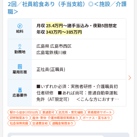
2回／社員給食あり（手当支給）◎＜施設／介護
職＞
月収
25.4万円
～諸手当込み・夜勤5回想定
給料
年収
343万円～385万円
広島県 広島市西区
勤務地
広島電鉄横川線
正社員(正職員)
雇用形態
■いずれか必須：実務者研修・介護職員初
任者研修 ■あれば尚可：普通自動車運転
応募要件
免許（AT限定可） ＜こんな方におすすめ
＞ワークライフバランスを大切にしたいと
お考えの方、入居者様それぞれに合わせ
駅から徒歩10分以内
車通勤可
託児所・育児補助
資格取得サポート
研修制度あり
産休･育休･介護休暇取得実績あり
た、温かいケアを提供したい方、これまで
ボーナス・賞与あり
社会保険完備
交通費支給
退職金制度あり
の介護分野でのご経験を有効に活用したい
方