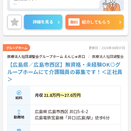
全国に高齢者福祉施設を618事業所展開する湖山医
療福祉グループの広島地区法人です。
詳細を見る
無料
紹介してもらう
大手法人で経営も安定しており安心して働けます◎
グループホーム
更新日：2026年08月07日
残業少なめ！産休･育休･介護休暇取得実績あり！法
医療法人社団湖聖会グループホーム えんじゅ井口
医療法人社団湖聖会
人内研修が充実しており、バックアップ体制が整っ
ています。
【広島県／広島市西区】無資格・未経験OK◎グ
ループホームにて介護職員の募集です！＜正社員
＞
ご興味ある方には、面接のポイントなど、さらに詳
細をお話致しますのでお気軽にご相談ください。
月収
21.8万円～27.0万円
給料
広島県 広島市西区 井口5-6-2
勤務地
広島電鉄宮島線「井口(広島)駅」徒歩6分