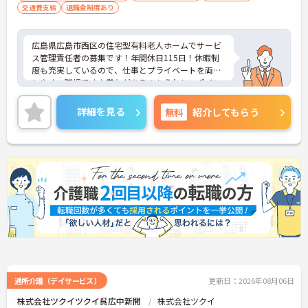
交通費支給
退職金制度あり
ため、月平均の残業時間は5時間から7時間程度とか
なり少なめに抑えられます
・夜勤明けの翌日は原則としてお休みとなるシフト
広島県広島市西区の住宅型有料老人ホームでサービ
編成が組まれており、しっかりと休息を取りながら
ス管理責任者の募集です！年間休日115日！休暇制
長期的な就業が可能です
度も充実しているので、仕事とプライベートを両立
＜評価制度でキャリアアップ＞
しやすい職場です♪賞与があるのもうれしいポイン
・介護福祉士や初任者研修などの資格や実務経験、
ト♪ご興味のある方は、面接ポイントをお伝えしま
夜勤回数がしっかりと給与に反映されるためモチベ
すので、お気軽にご連絡ください。
詳細を見る
無料
ーションを維持できます
紹介してもらう
・年次を問わずリーダーや主任などのマネジメント
職へ昇格する事例も多数あり、腰を据えて長期的な
キャリア形成が可能です
通所介護（デイサービス）
更新日：2026年08月06日
株式会社ツクイツクイ呉広中新開
株式会社ツクイ