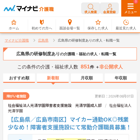
0
0
求人検索
会員登録
メニュー
ホーム
初めての方へ
面談会場一覧
保存した求人
最近見た求人
マイナビ介護職
広島県
広島県の研修制度ありの求人・転職一覧
広島県の研修制度あり
の介護職・福祉の求人・転職一覧
851
この条件の介護・福祉求人数
非公開求人
件 ＋
おすすめ順
新着順
月収順
年収順
障がい者施設
更新日：2026年08月07日
社会福祉法人光清学園障害者支援施設 光清学園成人部
社会福祉法人
光清学園
【広島県／広島市南区】マイカー通勤OK◎残業
少なめ！障害者支援施設にて常勤介護職員募集！