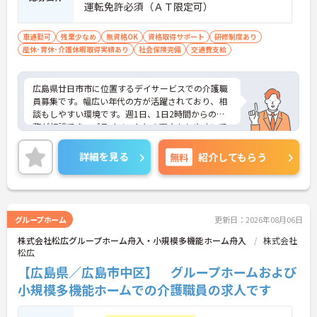
運転免許必須（ＡＴ限定可）
車通勤可
残業少なめ
無資格OK
資格取得サポート
研修制度あり
産休･育休･介護休暇取得実績あり
社会保険完備
交通費支給
広島県廿日市市に位置するデイサービスでの介護職
員募集です。幅広い年代の方が活躍されており、相
談もしやすい環境です。週1日、1日2時間からの勤
務が相談でき、プライベートとの両立もしやすいで
す。介護系の資格がない方もチャレンジいただけま
す。ご興味のある方には、面接対策ポイントなど、
詳細を見る
無料
紹介してもらう
さらに詳細をお話しいたしますので、お気軽にご相
談ください。
グループホーム
更新日：2026年08月06日
株式会社松広グループホーム舟入・小規模多機能ホーム舟入
株式会社
松広
【広島県／広島市中区】 グループホームおよび
小規模多機能ホームでの介護職員の求人です