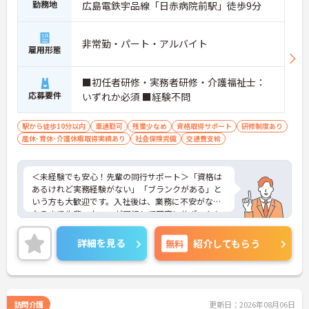
勤務地
広島電鉄宇品線「日赤病院前駅」徒歩9分
非常勤・パート・アルバイト
雇用形態
■初任者研修・実務者研修・介護福祉士：
応募要件
いずれか必須 ■経験不問
駅から徒歩10分以内
車通勤可
残業少なめ
資格取得サポート
研修制度あり
産休･育休･介護休暇取得実績あり
社会保険完備
交通費支給
＜未経験でも安心！先輩の同行サポート＞「資格は
あるけれど実務経験がない」「ブランクがある」と
いう方も大歓迎です。入社後は、業務に不安がなく
なるまで先輩スタッフが同行して丁寧にサポートし
ます。実際に未経験からスタートしたスタッフも多
く在籍しており、安心してチャレンジできる環境で
詳細を見る
無料
紹介してもらう
す。
＜移動時間も時給発生！充実の手当でしっかり稼げ
る＞訪問介護で気になる「移動時間」にもしっかり
時給（賃金）が支給されます。さらに、身体介護手
当（時給500円UP）や早朝夜間手当、ICT手当など、
訪問介護
更新日：2026年08月06日