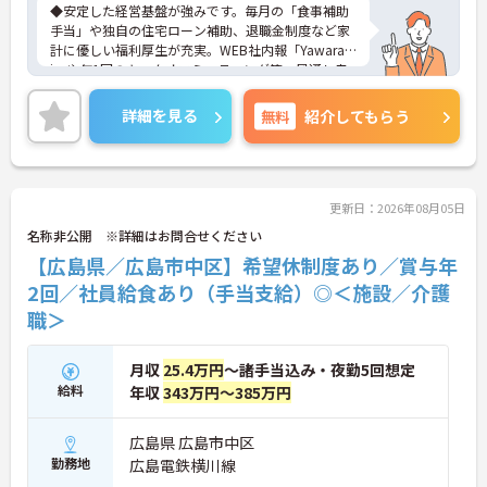
◆安定した経営基盤が強みです。毎月の「食事補助
手当」や独自の住宅ローン補助、退職金制度など家
計に優しい福利厚生が充実。WEB社内報「Yawarag
i」や年1回のキックオフミーティング等、風通し良
く温かいコミュニケーションを育む環境が整ってい
ます。
詳細を見る
無料
紹介してもらう
◆若手～中高年まで幅広い年代が活躍中！短時間正
社員制度などライフスタイルに合わせた柔軟な働き
方が可能です。産休・育休の取得を推進しており、
復帰時には最大10万円支給の独自制度「育児休業給
付金＋（プラス）」をご用意。子育て世代のキャリ
更新日：2026年08月05日
アを強力に支援します。
名称非公開 ※詳細はお問合せください
◆働きながら成長！資格取得を最大10万円補助 多職
【広島県／広島市中区】希望休制度あり／賞与年
種連携で専門知識が磨けるチームケア実践 頑張りや
スキルが給与・役職にしっかり反映。 明確なキャリ
2回／社員給食あり（手当支給）◎＜施設／介護
アパス制度が整っている環境で、 目標を持って長く
職＞
活躍できます！
月収
25.4万円
～諸手当込み・夜勤5回想定
給料
年収
343万円～385万円
広島県 広島市中区
勤務地
広島電鉄横川線