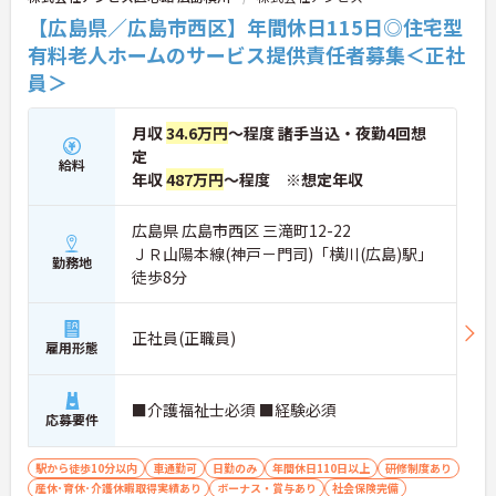
り少なめです。常勤スタッフの比率が90パーセント
【広島県／広島市西区】年間休日115日◎住宅型
を超えているため急な勤務変更が発生しにくく、あ
有料老人ホームのサービス提供責任者募集＜正社
らかじめ決められた訪問予定表に沿って規則正しく
員＞
働けます。入職後は現場スタッフによるお一人おひ
とりに合わせた個別のOJT研修が実施されます。eラ
ーニングも導入されており、多職種と連携しながら
月収
34.6万円
～程度 諸手当込・夜勤4回想
専門性を着実に深めていける環境が用意されていま
定
す。
給料
年収
487万円
～程度 ※想定年収
★おすすめPOINT★
＜個別ＯＪＴとチーム連携で着実に成長！＞
広島県 広島市西区 三滝町12-22
・入職後はお一人おひとりの習熟度に合わせた個別
ＪＲ山陽本線(神戸－門司)「横川(広島)駅」
のＯＪＴ研修を実施し、ｅラーニングを用いた学習
勤務地
徒歩8分
の機会も提供されます
・施設内には看護師が24時間常駐しており、急変時
の対応や専門的な医療処置は看護師が担当するため
負担が減ります
正社員(正職員)
雇用形態
・介護スタッフと看護スタッフの比率が1対1で相談
しやすく、初任者研修や実務者研修からでも着実に
専門性を高められます
■介護福祉士必須 ■経験必須
＜残業月7時間以下で身体の負担を軽減！＞
応募要件
・常勤で働くスタッフの比率が90パーセント以上と
高く、急なシフト変更や無理な長時間勤務が発生し
駅から徒歩10分以内
車通勤可
日勤のみ
年間休日110日以上
研修制度あり
にくい人員体制です
産休･育休･介護休暇取得実績あり
ボーナス・賞与あり
社会保険完備
・訪問スケジュールに沿って施設内でのケアを行う