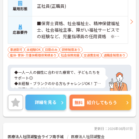
正社員(正職員)
雇用形態
■保育士資格、社会福祉士、精神保健福祉
士、社会福祉主事、障がい福祉サービスで
応募要件
の経験など、児童指導員の任用資格 ※ブ
ランク・未経験OK、障がい福祉サービスで
の経験など歓迎 ■普通自動車運転免許(AT限
車通勤可
未経験OK
日勤のみ
研修制度あり
産休･育休･介護休暇取得実績あり
定可) ※ 送迎業務のため
社会保険完備
交通費支給
退職金制度あり
◆一人一人の個性に合わせた療育で、子どもたちを
サポート◎
◆未経験・ブランクのかる方もチャレンジOK！丁寧
に指導していただけます
◆残業ゼロを周知、促進しています！持ち帰り作業
もありません
詳細を見る
無料
紹介してもらう
更新日：2026年08月07日
医療法人社団湖聖会ライフ南手城
医療法人社団湖聖会