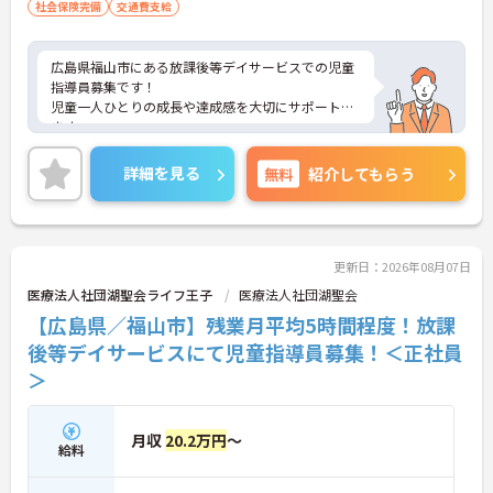
社会保険完備
交通費支給
広島県福山市にある放課後等デイサービスでの児童
指導員募集です！
児童一人ひとりの成長や達成感を大切にサポートし
ます。
賞与・昇給実績あり、ワークライフバランスも良好
です。
詳細を見る
無料
紹介してもらう
地域に根ざした福祉グループが母体で、中途入社の
方も安心してスタートできます。ご興味がある方
は、ご面接のポイントをお伝えしますので、お気軽
にお問い合わせください。
更新日：2026年08月07日
医療法人社団湖聖会ライフ王子
医療法人社団湖聖会
【広島県／福山市】残業月平均5時間程度！放課
後等デイサービスにて児童指導員募集！＜正社員
＞
月収
20.2万円
～
給料