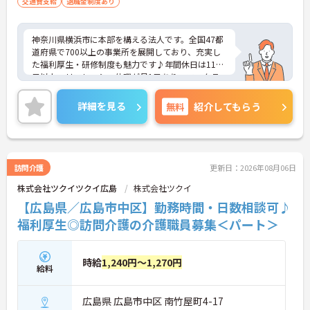
交通費支給
退職金制度あり
神奈川県横浜市に本部を構える法人です。全国47都
道府県で700以上の事業所を展開しており、充実し
た福利厚生・研修制度も魅力です♪年間休日は110
日以上、リフレッシュ休暇が月1日あり、ワークラ
イフバランスを重視される方にもおすすめです。ご
興味のある方には、面接対策ポイントなど、さらに
詳細を見る
無料
紹介してもらう
詳細をお話しいたしますのでお気軽にご相談くださ
い！
訪問介護
更新日：2026年08月06日
株式会社ツクイツクイ広島
株式会社ツクイ
【広島県／広島市中区】勤務時間・日数相談可♪
福利厚生◎訪問介護の介護職員募集＜パート＞
時給
1,240円～1,270円
給料
広島県 広島市中区 南竹屋町4-17