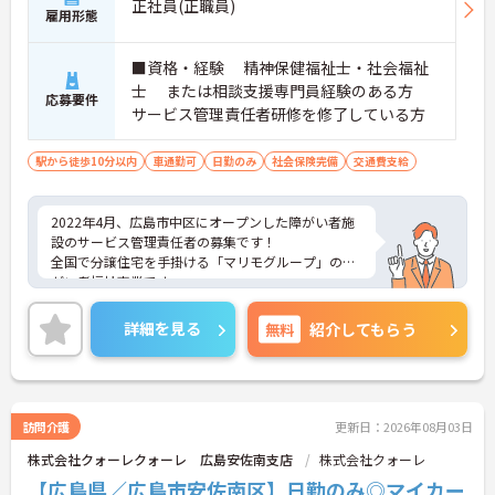
正社員(正職員)
雇用形態
■資格・経験 精神保健福祉士・社会福祉
士 または相談支援専門員経験のある方
応募要件
サービス管理責任者研修を修了している方
駅から徒歩10分以内
車通勤可
日勤のみ
社会保険完備
交通費支給
2022年4月、広島市中区にオープンした障がい者施
設のサービス管理責任者の募集です！
全国で分譲住宅を手掛ける「マリモグループ」の障
がい者福祉事業です。
今までの経験を活かしてステップアップしたい方、
ぜひ一緒に働きましょう！
詳細を見る
無料
紹介してもらう
ご興味のある方には、面接対策ポイントなど、さら
に詳細をお話しいたしますので、お気軽にご相談く
ださい。
訪問介護
更新日：2026年08月03日
株式会社クォーレクォーレ 広島安佐南支店
株式会社クォーレ
【広島県／広島市安佐南区】日勤のみ◎マイカー