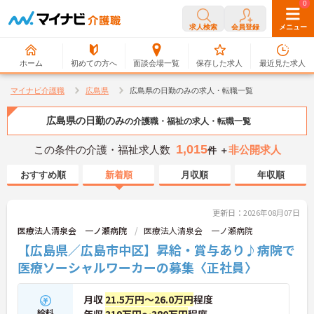
0
0
求人検索
会員登録
メニュー
ホーム
初めての方へ
面談会場一覧
保存した求人
最近見た求人
マイナビ介護職
広島県
広島県の日勤のみの求人・転職一覧
広島県の日勤のみ
の介護職・福祉の求人・転職一覧
1,015
この条件の介護・福祉求人数
非公開求人
件 ＋
おすすめ順
新着順
月収順
年収順
更新日：2026年08月07日
医療法人清泉会 一ノ瀬病院
医療法人清泉会 一ノ瀬病院
【広島県／広島市中区】昇給・賞与あり♪病院で
医療ソーシャルワーカーの募集〈正社員〉
月収
21.5万円～26.0万円
程度
給料