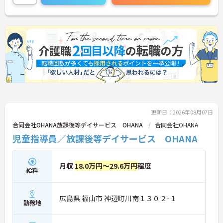
知識を活かして新しい職場で働いてみませんか？
こちらの求人にご興味がございましたら面接のポイ
ントもお伝えしますので是非ご応募お待ちしており
ます。
更新日：2026年08月07日
合同会社OHANA放課後等デイサービス OHANA
合同会社OHANA
児童指導員／放課後等デイサービス OHANA
月収
18.0万円～29.6万円
程度
給料
広島県 福山市 神辺町川南１３０２-１
勤務地