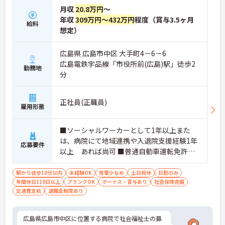
月収
20.8万円
～
年収
309万円～432万円
程度（賞与3.5ヶ月
給料
想定）
広島県 広島市中区 大手町4－6－6
広島電鉄宇品線「市役所前(広島)駅」徒歩2
勤務地
分
正社員(正職員)
雇用形態
■ソーシャルワーカーとして1年以上また
は、病院にて地域連携や入退院支援経験1年
応募要件
以上 あれば尚可 ■普通自動車運転免許：
あれば尚可（AT限定可）
駅から徒歩10分以内
未経験OK
残業少なめ
土日祝休
日勤のみ
年間休日110日以上
ブランクOK
ボーナス・賞与あり
社会保険完備
交通費支給
退職金制度あり
広島県広島市中区に位置する病院で社会福祉士の募