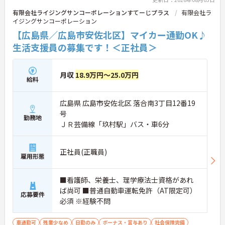
有限会社ライジングサンコーポレーションすてーじプラス
有限会社ラ
イジングサンコーポレーション
【広島県／広島市安佐北区】マイカー通勤OK♪
生活支援員の募集です！＜正社員＞
月収
18.9万円～25.0万円
給料
広島県 広島市安佐北区 落合南3丁目12番19
号
勤務地
ＪＲ芸備線「玖村駅」バス・車6分
正社員(正職員)
雇用形態
■看護師、栄養士、理学療法士資格があれ
ば尚可 ■普通自動車運転免許（AT限定可）
応募要件
必須 ※経験不問
車通勤可
残業少なめ
日勤のみ
ボーナス・賞与あり
社会保険完備