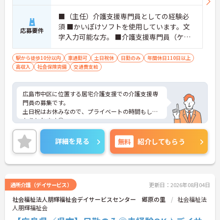
■（主任）介護支援専門員としての経験必
須 ■かいぽけソフトを使用しています。文
応募要件
字入力可能な方。 ■介護支援専門員（ケア
マネジャー）必須 ■普通自動車運転免許
（ＡＴ限定可）あれば尚可
駅から徒歩10分以内
車通勤可
土日祝休
日勤のみ
年間休日110日以上
高収入
社会保険完備
交通費支給
広島市中区に位置する居宅介護支援での介護支援専
門員の募集です。
土日祝はお休みなので、プライベートの時間もしっ
かりとれます◎
ご興味がある方は是非一度マイナビまでお問い合わ
せください。さらに詳細などお伝えします！
詳細を見る
無料
紹介してもらう
通所介護（デイサービス）
更新日：2026年08月04日
社会福祉法人朋輝福祉会デイサービスセンター 郷原の里
社会福祉法
人朋輝福祉会