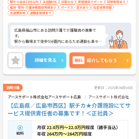
駅から徒歩10分以内
未経験OK
日勤のみ
資格取得サポート
研修制度あり
産休･育休･介護休暇取得実績あり
ボーナス・賞与あり
社会保険完備
交通費支給
退職金制度あり
広島県福山市にある訪問介護で介護職員の募集で
す。
駅から職場まで徒歩5分圏内にあるため通勤も楽々
♪
現場経験のない方でもチャレンジできる職場で、丁
寧な研修とフォロー体制で、経験に関わらず安心し
詳細を見る
無料
紹介してもらう
てスタートできます。昇給、賞与があるのは嬉しい
ポイントです◎
こちらの求人にご興味がございましたら面接のポイ
ントもお伝えしますので是非ご応募お待ちしており
ます。
訪問介護
更新日：2026年08月04日
アースサポート株式会社アースサポート広島
アースサポート株式会社
【広島県／広島市西区】駅チカ★介護施設にてサ
ービス提供責任者の募集です！＜正社員＞
月収
22.0万円～22.0万円
程度（諸手当込）
給料
年収
264万円～264万円
程度