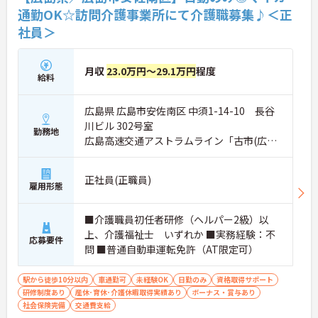
通勤OK☆訪問介護事業所にて介護職募集♪＜正
社員＞
月収
23.0万円～29.1万円
程度
給料
広島県 広島市安佐南区 中須1-14-10 長谷
川ビル 302号室
勤務地
広島高速交通アストラムライン「古市(広島)
駅」徒歩6分
正社員(正職員)
雇用形態
■介護職員初任者研修（ヘルパー2級）以
上、介護福祉士 いずれか ■実務経験：不
応募要件
問 ■普通自動車運転免許（AT限定可）
駅から徒歩10分以内
車通勤可
未経験OK
日勤のみ
資格取得サポート
研修制度あり
産休･育休･介護休暇取得実績あり
ボーナス・賞与あり
社会保険完備
交通費支給