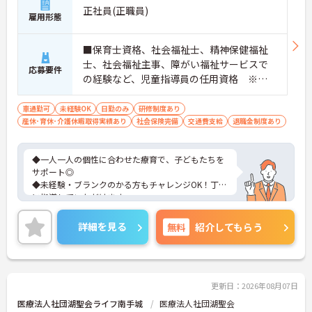
正社員(正職員)
雇用形態
■保育士資格、社会福祉士、精神保健福祉
士、社会福祉主事、障がい福祉サービスで
応募要件
の経験など、児童指導員の任用資格 ※ブ
ランク・未経験OK、障がい福祉サービスで
の経験など歓迎 ■普通自動車運転免許(AT限
車通勤可
未経験OK
日勤のみ
研修制度あり
産休･育休･介護休暇取得実績あり
定可) ※ 送迎業務のため
社会保険完備
交通費支給
退職金制度あり
◆一人一人の個性に合わせた療育で、子どもたちを
サポート◎
◆未経験・ブランクのかる方もチャレンジOK！丁寧
に指導していただけます
◆残業ゼロを周知、促進しています！持ち帰り作業
もありません
詳細を見る
無料
紹介してもらう
更新日：2026年08月07日
医療法人社団湖聖会ライフ南手城
医療法人社団湖聖会