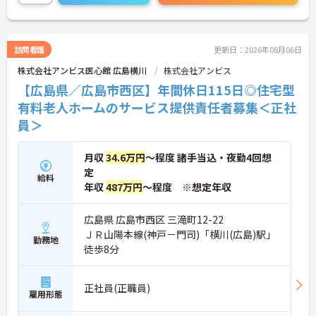
方も安心してスタートできます。ご興味がある方
は、ご面接のポイントをお伝えしますので、お気軽
にお問い合わせください。
訪問看護
更新日：2026年08月06日
株式会社アンビス医心館 広島横川
株式会社アンビス
【広島県／広島市西区】年間休日115日◎住宅型
有料老人ホームのサービス提供責任者募集＜正社
員＞
月収
34.6万円
～程度 諸手当込・夜勤4回想
定
給料
年収
487万円
～程度 ※想定年収
広島県 広島市西区 三滝町12-22
ＪＲ山陽本線(神戸－門司)「横川(広島)駅」
勤務地
徒歩8分
正社員(正職員)
雇用形態