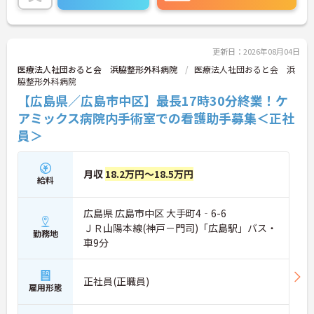
ご興味ある方には、面接対策ポイントなど、さらに
詳細をお話しいたしますのでお気軽にご相談くださ
い。
更新日：2026年08月04日
医療法人社団おると会 浜脇整形外科病院
医療法人社団おると会 浜
脇整形外科病院
【広島県／広島市中区】最長17時30分終業！ケ
アミックス病院内手術室での看護助手募集＜正社
員＞
月収
18.2万円～18.5万円
給料
広島県 広島市中区 大手町4‐6-6
ＪＲ山陽本線(神戸－門司)「広島駅」バス・
勤務地
車9分
正社員(正職員)
雇用形態