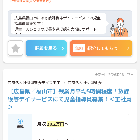
社会保険完備
交通費支給
広島県福山市にある放課後等デイサービスでの児童
指導員募集です！
児童一人ひとりの成長や達成感を大切にサポートし
ます。
賞与・昇給実績あり、ワークライフバランスも良好
です。
詳細を見る
無料
紹介してもらう
地域に根ざした福祉グループが母体で、中途入社の
方も安心してスタートできます。ご興味がある方
は、ご面接のポイントをお伝えしますので、お気軽
にお問い合わせください。
更新日：2026年08月07日
医療法人社団湖聖会ライフ王子
医療法人社団湖聖会
【広島県／福山市】残業月平均5時間程度！放課
後等デイサービスにて児童指導員募集！＜正社員
＞
月収
20.2万円
～
給料