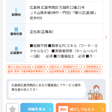
広島県 広島市西区 打越町12番21号
ＪＲ山陽本線(神戸－門司)「横川(広島)駅」
勤務地
徒歩4分
正社員(正職員)
雇用形態
■経験不問 ■簡単なPCスキル（ワード・エ
クセルなど） ■実務者研修（ホームヘルパ
応募要件
ー1級） 必須 ■介護福祉士 必須 ■介護
職員基礎研修修了者 必須 ※いずれかの資
格を所持で可 ■普通自動車運転免許（AT限
駅から徒歩10分以内
未経験OK
日勤のみ
資格取得サポート
研修制度あり
産休･育休･介護休暇取得実績あり
定可） 必須
社会保険完備
交通費支給
退職金制度あり
広島県広島市西区にある介護施設にてサービス提供
責任者の求人です！
様々なサービスを幅広く展開、提供している法人様
です★
詳細を見る
無料
紹介してもらう