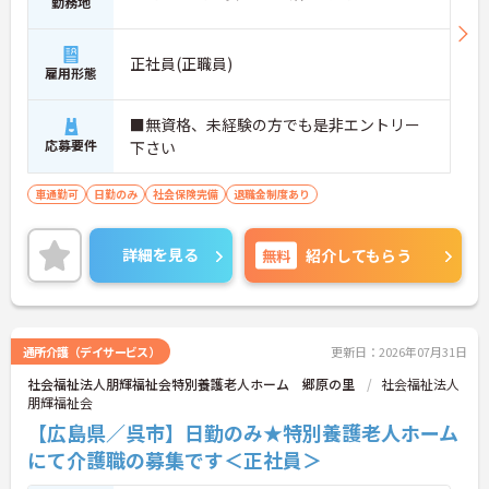
勤務地
正社員(正職員)
雇用形態
■無資格、未経験の方でも是非エントリー
応募要件
下さい
車通勤可
日勤のみ
社会保険完備
退職金制度あり
詳細を見る
無料
紹介してもらう
通所介護（デイサービス）
更新日：2026年07月31日
社会福祉法人朋輝福祉会特別養護老人ホーム 郷原の里
社会福祉法人
朋輝福祉会
【広島県／呉市】日勤のみ★特別養護老人ホーム
にて介護職の募集です＜正社員＞