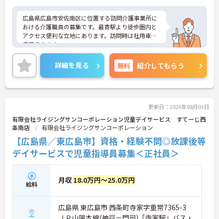
広島県広島市安佐南区に位置する訪問介護事業所に
おける介護職員の募集です。最寄駅より徒歩圏内と
アクセス便利な立地にあります。訪問時は社用車を
使用できます。
日勤のみの勤務なので、ワークライフバランスを保
詳細を見る
無料
紹介してもらう
ちながらご勤務いただけます。
ご興味のある方には、面接対策ポイントなど、さら
に詳細をお話しいたしますのでお気軽にご相談くだ
さい！
更新日：2026年08月03日
有限会社ライジングサンコーポレーション児童デイサービス すてーじ西
条南店
有限会社ライジングサンコーポレーション
【広島県／東広島市】資格・経験不問◎放課後等
デイサービスで児童指導員募集＜正社員＞
月収
18.0万円～25.0万円
給料
広島県 東広島市 西条町寺家字重常7365-3
ＪＲ山陽本線(神戸－門司)「寺家駅」バス・