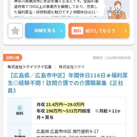
神奈川県横浜市に本部を構える法人です。全国47都
道府県で700以上の事業所を展開しており、充実し
た福利厚生・研修制度も魅力です♪年間休日は110
日以上、リフレッシュ休暇が月1日あり、ワークラ
イフバランスを重視される方にもおすすめです。ご
興味のある方には、面接対策ポイントなど、さらに
詳細を見る
無料
紹介してもらう
詳細をお話しいたしますのでお気軽にご相談くださ
い！
訪問介護
更新日：2026年08月06日
株式会社ツクイツクイ広島
株式会社ツクイ
【広島県／広島市中区】年間休日116日★福利厚
生◎経験不問！訪問介護での介護職募集《正社
員》
月収
23.4万円～29.0万円
年収
296万円～533万円
程度 ※月給×12ヶ
給料
月＋賞与
広島県 広島市中区 南竹屋町4-17
勤務地