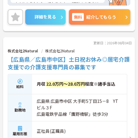
すすめの求人となっております。ご興味のある方は
ご面接ポイントお伝えしますのでご気軽にお問い合
わせください。
詳細を見る
無料
紹介してもらう
更新日：2026年08月04日
株式会社2Natural
株式会社2Natural
【広島県／広島市中区】土日祝お休み◎居宅介護
支援での介護支援専門員の募集です
月収
22.0万円～28.0万円
程度※諸手当込
給料
広島県 広島市中区 大手町5丁目15－8 YT
ビル３F
勤務地
広島電鉄宇品線「鷹野橋駅」徒歩3分
正社員(正職員)
雇用形態