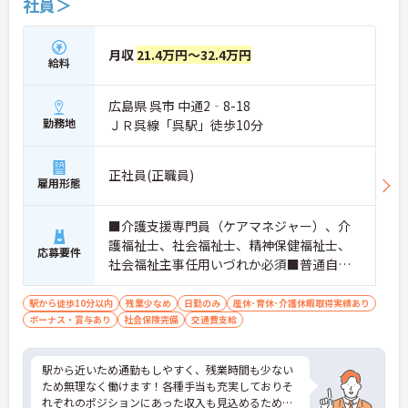
社員＞
月収
21.4万円～32.4万円
給料
広島県 呉市 中通2‐8-18
勤務地
ＪＲ呉線「呉駅」徒歩10分
正社員(正職員)
雇用形態
■介護支援専門員（ケアマネジャー）、介
護福祉士、社会福祉士、精神保健福祉士、
応募要件
社会福祉主事任用いづれか必須■普通自動
車免許必須（ＡＴ限定可）■ソーシャルワ
ーカー・生活相談員・介護支援専門員経験
駅から徒歩10分以内
残業少なめ
日勤のみ
産休･育休･介護休暇取得実績あり
ボーナス・賞与あり
者を優遇
社会保険完備
交通費支給
駅から近いため通勤もしやすく、残業時間も少ない
ため無理なく働けます！各種手当も充実しておりそ
れぞれのポジションにあった収入も見込めるためお