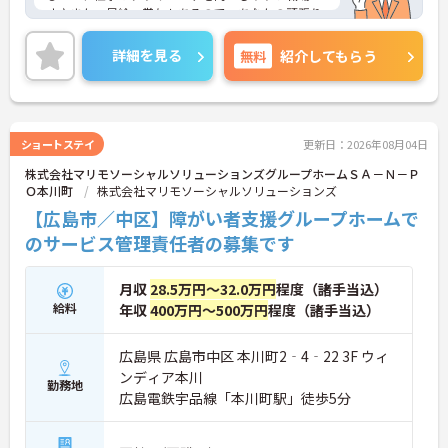
す♪また、昇給・賞与もあるので、あなたの頑張り
がしっかり評価される職場です◎ご興味のある方
は、面接ポイントをお伝えしますので、お気軽にご
詳細を見る
無料
紹介してもらう
連絡ください。
ショートステイ
更新日：2026年08月04日
株式会社マリモソーシャルソリューションズグループホームＳＡ－Ｎ－Ｐ
Ｏ本川町
株式会社マリモソーシャルソリューションズ
【広島市／中区】障がい者支援グループホームで
のサービス管理責任者の募集です
月収
28.5万円～32.0万円
程度（諸手当込）
給料
年収
400万円～500万円
程度（諸手当込）
広島県 広島市中区 本川町2‐4‐22 3F ウィ
ンディア本川
勤務地
広島電鉄宇品線「本川町駅」徒歩5分