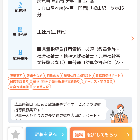
広島県 福山市 古野上町13-35
ＪＲ山陽本線(神戸－門司)「福山駅」徒歩16
勤務地
分
正社員(正職員)
雇用形態
■児童指導員任用資格：必須（教員免許・
社会福祉士・精神保健福祉士・児童福祉事
応募要件
業経験者など）■普通自動車免許必須（AT
限定可） ■経験不問 ■社会福祉学・心理
学・教育学・社会学のいずれかの学科を卒
車通勤可
残業少なめ
日勤のみ
年間休日110日以上
資格取得サポート
研修制度あり
産休･育休･介護休暇取得実績あり
業
ボーナス・賞与あり
社会保険完備
交通費支給
広島県福山市にある放課後等デイサービスでの児童
指導員募集です！
児童一人ひとりの成長や達成感を大切にサポートし
ます。
賞与・昇給実績あり、ワークライフバランスも良好
です。
詳細を見る
無料
紹介してもらう
地域に根ざした福祉グループが母体で、中途入社の