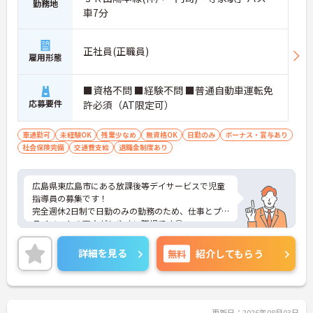
勤務地
車7分
正社員(正職員)
雇用形態
■資格不問 ■経験不問 ■普通自動車運転免
応募要件
許必須（AT限定可）
車通勤可
未経験OK
残業少なめ
無資格OK
日勤のみ
ボーナス・賞与あり
社会保険完備
交通費支給
退職金制度あり
広島県東広島市にある放課後等デイサービスで児童
指導員の募集です！
完全週休2日制で日勤のみの勤務のため、仕事とプ
ライベートの両立がしやすい職場です◎
また、社会保険完備で退職金制度もあり、安心して
働きやすい環境が整っています！
詳細を見る
無料
紹介してもらう
ご興味ある方は面接ポイントをお伝えしますので、
お気軽にご連絡ください。
更新日：2026年08月03日