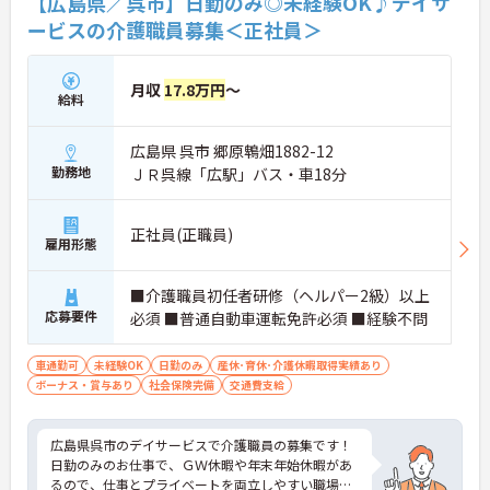
【広島県／呉市】日勤のみ◎未経験OK♪デイサ
ービスの介護職員募集＜正社員＞
月収
17.8万円
～
給料
広島県 呉市 郷原鵯畑1882-12
勤務地
ＪＲ呉線「広駅」バス・車18分
正社員(正職員)
雇用形態
■介護職員初任者研修（ヘルパー2級）以上
応募要件
必須 ■普通自動車運転免許必須 ■経験不問
車通勤可
未経験OK
日勤のみ
産休･育休･介護休暇取得実績あり
ボーナス・賞与あり
社会保険完備
交通費支給
広島県呉市のデイサービスで介護職員の募集です！
日勤のみのお仕事で、ＧＷ休暇や年末年始休暇があ
るので、仕事とプライベートを両立しやすい職場で