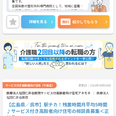
集です。
全国有数の整形外科専門病院として、地域に密着し
た医療を提供している医療機関です。主な業務は地
域連携業務や入退院支援、紹介状等の管理、患者相
談窓口対応などで、医療ソーシャルワーカーとして
詳細を見る
無料
紹介してもらう
専門性を発揮できる環境が整っています。
勤務は日勤のみで土日祝休み、年間休日は120日
と、プライベートとの両立を重視した働き方が可能
です。最寄りのバス停から徒歩1分と通勤のしやすさ
も魅力の一つです。賞与は過去実績で年2回・計3.50
ヶ月分の支給実績があり、各種手当や退職金制度な
ど福利厚生面も整っています。
ご興味のある方には、面接対策ポイントなどさらに
詳細をお話いたしますので、お気軽にご相談くださ
い。
サービス付き高齢者向け住宅（サ高住）
更新日：2026年08月04日
医療法人社団仁井谷医院サービス付高齢者向け住宅アネモネ
医療法人
社団仁井谷医院
【広島県／呉市】駅チカ！残業時間月平均5時間
♪サービス付き高齢者向け住宅の相談員募集＜正