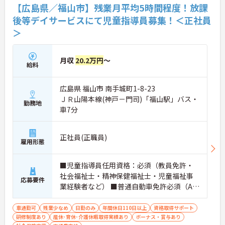
【広島県／福山市】残業月平均5時間程度！放課
後等デイサービスにて児童指導員募集！＜正社員
＞
月収
20.2万円
～
給料
広島県 福山市 南手城町1-8-23
ＪＲ山陽本線(神戸－門司)「福山駅」バス・
勤務地
車7分
正社員(正職員)
雇用形態
■児童指導員任用資格：必須（教員免許・
社会福祉士・精神保健福祉士・児童福祉事
応募要件
業経験者など） ■普通自動車免許必須（AT
限定可） ■経験不問 ■社会福祉学・心理
学・教育学・社会学のいずれかの学科を卒
車通勤可
残業少なめ
日勤のみ
年間休日110日以上
資格取得サポート
研修制度あり
産休･育休･介護休暇取得実績あり
業
ボーナス・賞与あり