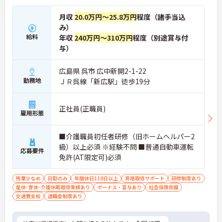
月収
20.0万円～25.8万円
程度（諸手当込
み）
給料
年収
240万円～310万円
程度（別途賞与付
与）
広島県 呉市 広中新開2-1-22
勤務地
ＪＲ呉線「新広駅」徒歩19分
正社員(正職員)
雇用形態
■介護職員初任者研修（旧ホームヘルパー2
級）以上必須 ※経験不問 ■普通自動車運転
応募要件
免許(AT限定可)必須
残業少なめ
日勤のみ
年間休日110日以上
資格取得サポート
研修制度あり
産休･育休･介護休暇取得実績あり
ボーナス・賞与あり
社会保険完備
交通費支給
退職金制度あり