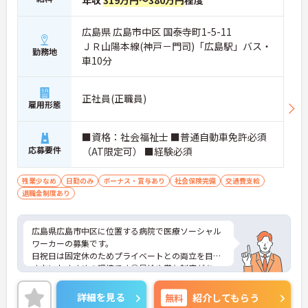
年収
319万円～380万円
程度
広島県 広島市中区 国泰寺町1-5-11
ＪＲ山陽本線(神戸－門司)「広島駅」バス・
勤務地
車10分
正社員(正職員)
雇用形態
■資格：社会福祉士 ■普通自動車免許必須
応募要件
（AT限定可） ■経験必須
残業少なめ
日勤のみ
ボーナス・賞与あり
社会保険完備
交通費支給
退職金制度あり
広島県広島市中区に位置する病院で医療ソーシャル
ワーカーの募集です。
日祝日は固定休のためプライベートとの両立を目指
す方におすすめの環境です◎昇給や賞与制度があ
り、頑張りが評価されてしっかりと職員に還元され
ます。しっかりとしたフォロー体制で、経験に関わ
詳細を見る
無料
紹介してもらう
らず安心してスタートできます。これまでの経験や