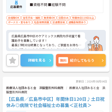
■資格不問 ■経験不問
応募要件
未経験OK
住宅手当・補助
無資格OK
日勤のみ
年間休日110日以上
ボーナス・賞与あり
社会保険完備
交通費支給
退職金制度あり
広島県広島市中区のケアミックス病院内手術室で看
護助手を募集しています！
最長17時30分終業となっており、ご家庭をお持ちの
方やプライベートを大切にしたい方にもおすすめと
なっております◎退職金制度や育児・介護休業、看
護休暇取得実績があり、長期的に働ける制度も整っ
詳細を見る
無料
紹介してもらう
ているのも嬉しいポイントです♪
ご興味のある方は、面接のポイントをお伝えします
のでご連絡ください！
更新日：2026年08月04日
医療法人社団おると会 浜脇整形外科病院
医療法人社団おると会 浜
脇整形外科病院
【広島県／広島市中区】年間休日120日♪土日祝
休み◎病院で社会福祉士の募集＜正社員＞