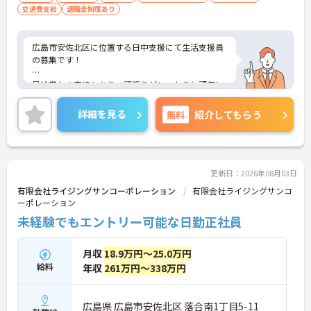
交通費支給
退職金制度あり
広島市安佐北区に位置する日中支援にて生活支援員
の募集です！
昇給賞与の実績もあり、頑張りがしっかりと評価に
反映される環境です。
詳細を見る
無料
紹介してもらう
ご興味ある方には、面接対策ポイントなど、さらに
詳細をお話しいたしますのでお気軽にご相談くださ
い！
更新日：2026年08月03日
有限会社ライジングサンコーポレーション
有限会社ライジングサンコ
ーポレーション
未経験でもエントリー可能な日勤正社員
月収
18.9万円～25.0万円
給料
年収
261万円～338万円
広島県 広島市安佐北区 落合南1丁目5-11