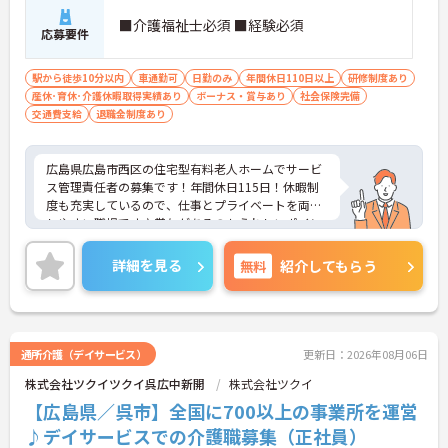
■介護福祉士必須 ■経験必須
応募要件
駅から徒歩10分以内
車通勤可
日勤のみ
年間休日110日以上
研修制度あり
産休･育休･介護休暇取得実績あり
ボーナス・賞与あり
社会保険完備
交通費支給
退職金制度あり
広島県広島市西区の住宅型有料老人ホームでサービ
ス管理責任者の募集です！年間休日115日！休暇制
度も充実しているので、仕事とプライベートを両立
しやすい職場です♪賞与があるのもうれしいポイン
ト♪ご興味のある方は、面接ポイントをお伝えしま
すので、お気軽にご連絡ください。
詳細を見る
無料
紹介してもらう
通所介護（デイサービス）
更新日：2026年08月06日
株式会社ツクイツクイ呉広中新開
株式会社ツクイ
【広島県／呉市】全国に700以上の事業所を運営
♪デイサービスでの介護職募集（正社員）