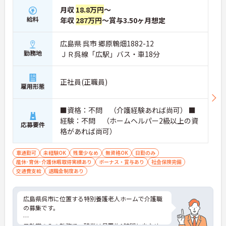
月収
18.8万円
～
給料
年収
287万円
～賞与3.50ヶ月想定
広島県 呉市 郷原鵯畑1882-12
勤務地
ＪＲ呉線「広駅」バス・車18分
正社員(正職員)
雇用形態
■資格：不問 （介護経験あれば尚可） ■
経験：不問 （ホームヘルパー2級以上の資
応募要件
格があれば尚可）
車通勤可
未経験OK
残業少なめ
無資格OK
日勤のみ
産休･育休･介護休暇取得実績あり
ボーナス・賞与あり
社会保険完備
交通費支給
退職金制度あり
広島県呉市に位置する特別養護老人ホームで介護職
の募集です。
日勤帯のみの勤務で、残業は月平均1時間と少なめ