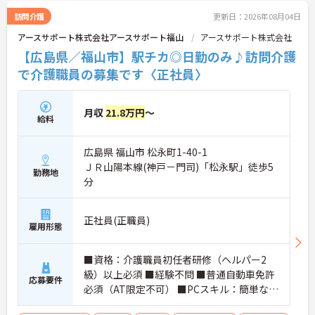
とても明るく関係性の良い事業所です。ワークライ
訪問介護
更新日：2026年08月04日
フバランスを重視しているためお休みが取りやす
アースサポート株式会社アースサポート福山
アースサポート株式会社
く、仕事だけでなくプライベートも大切にできる環
境です。また充実した福利厚生なども魅力♪安定し
【広島県／福山市】駅チカ◎日勤のみ♪訪問介護
た待遇の中で、モチベーション高くお仕事に取り組
で介護職員の募集です〈正社員〉
めます。
月収
21.8万円
～
給料
広島県 福山市 松永町1-40-1
ＪＲ山陽本線(神戸－門司)「松永駅」徒歩5
勤務地
分
正社員(正職員)
雇用形態
■資格：介護職員初任者研修（ヘルパー2
級）以上必須 ■経験不問 ■普通自動車免許
応募要件
必須（AT限定不可） ■PCスキル：簡単なP
Cスキル（ワード・エクセルなど）