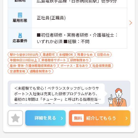
広島電鉄宇品線「日赤病院前駅」徒歩9分
正社員(正職員)
雇用形態
■初任者研修・実務者研修・介護福祉士：
応募要件
いずれか必須 ■経験：不問
駅から徒歩10分以内
車通勤可
未経験OK
残業少なめ
日勤のみ
年間休日110日以上
資格取得サポート
研修制度あり
産休･育休･介護休暇取得実績あり
ボーナス・賞与あり
社会保険完備
交通費支給
退職金制度あり
＜未経験でも安心！ベテランスタッフがしっかりサ
ポート＞入社後は充実した研修プログラムがあり、
最初の1年間は「チューター」と呼ばれる指導担当
者がマンツーマンで育成・フォローを行います。現
場ではベテランのサービス提供責任者があなたをバ
ックアップするので、困ったことがあればすぐに相
詳細を見る
無料
紹介してもらう
談できます。焦らずじっくりとスキルを身につけて
いける温かい環境です。
＜助け合いが自然に生まれる、明るい職場です＞ス
タッフ同士がお互いに助け合いながら働いている、