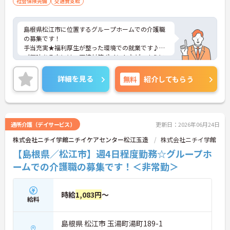
社会保険完備
交通費支給
島根県松江市に位置するグループホームでの介護職
の募集です！
手当充実★福利厚生が整った環境での就業です♪
ご興味ある方には、面接対策ポイントなど、さらに
詳細をお話しいたしますのでお気軽にご相談くださ
い。
詳細を見る
無料
紹介してもらう
通所介護（デイサービス）
更新日：2026年06月24日
株式会社ニチイ学館ニチイケアセンター松江玉造
株式会社ニチイ学館
【島根県／松江市】週4日程度勤務☆グループホ
ームでの介護職の募集です！＜非常勤＞
時給
1,083円
～
給料
島根県 松江市 玉湯町湯町189-1