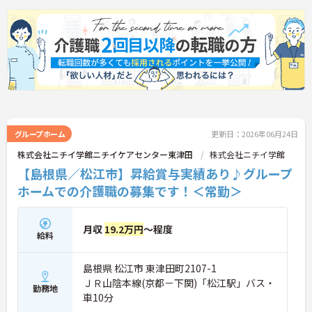
グループホーム
更新日：2026年06月24日
株式会社ニチイ学館ニチイケアセンター東津田
株式会社ニチイ学館
【島根県／松江市】昇給賞与実績あり♪グループ
ホームでの介護職の募集です！＜常勤＞
月収
19.2万円
～程度
給料
島根県 松江市 東津田町2107-1
ＪＲ山陰本線(京都－下関)「松江駅」バス・
勤務地
車10分