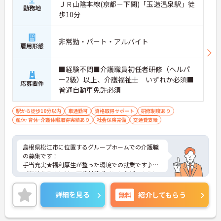
ＪＲ山陰本線(京都－下関)「玉造温泉駅」徒
勤務地
歩10分
非常勤・パート・アルバイト
雇用形態
■経験不問■介護職員初任者研修（ヘルパ
ー2級）以上、介護福祉士 いずれか必須■
応募要件
普通自動車免許必須
駅から徒歩10分以内
車通勤可
資格取得サポート
研修制度あり
産休･育休･介護休暇取得実績あり
社会保険完備
交通費支給
島根県松江市に位置するグループホームでの介護職
の募集です！
手当充実★福利厚生が整った環境での就業です♪
ご興味ある方には、面接対策ポイントなど、さらに
詳細をお話しいたしますのでお気軽にご相談くださ
い。
詳細を見る
無料
紹介してもらう