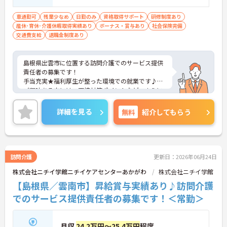
車通勤可
残業少なめ
日勤のみ
資格取得サポート
研修制度あり
産休･育休･介護休暇取得実績あり
ボーナス・賞与あり
社会保険完備
交通費支給
退職金制度あり
島根県出雲市に位置する訪問介護でのサービス提供
責任者の募集です！
手当充実★福利厚生が整った環境での就業です♪
ご興味ある方には、面接対策ポイントなど、さらに
詳細をお話しいたしますのでお気軽にご相談くださ
い。
詳細を見る
無料
紹介してもらう
訪問介護
更新日：2026年06月24日
株式会社ニチイ学館ニチイケアセンターあかがわ
株式会社ニチイ学館
【島根県／雲南市】昇給賞与実績あり♪訪問介護
でのサービス提供責任者の募集です！＜常勤＞
月収
24.2万円～25.4万円
程度