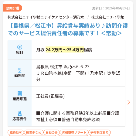
訪問介護
更新日：2026年06月24日
株式会社ニチイ学館ニチイケアセンター浜乃木
株式会社ニチイ学館
【島根県／松江市】昇給賞与実績あり♪訪問介護
でのサービス提供責任者の募集です！＜常勤＞
月収
24.2万円～25.4万円
程度
給料
島根県 松江市 浜乃木6-6-23
ＪＲ山陰本線(京都－下関)「乃木駅」徒歩15
勤務地
分
正社員(正職員)
雇用形態
■介護に関する実務経験3年以上必須■介護
応募要件
福祉士必須■普通自動車免許必須
車通勤可
残業少なめ
日勤のみ
資格取得サポート
研修制度あり