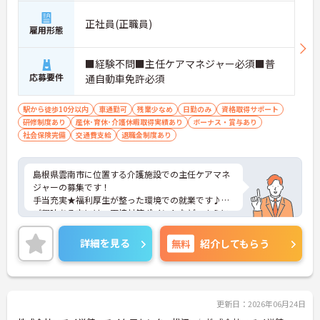
正社員(正職員)
雇用形態
■経験不問■主任ケアマネジャー必須■普
応募要件
通自動車免許必須
駅から徒歩10分以内
車通勤可
残業少なめ
日勤のみ
資格取得サポート
研修制度あり
産休･育休･介護休暇取得実績あり
ボーナス・賞与あり
社会保険完備
交通費支給
退職金制度あり
島根県雲南市に位置する介護施設での主任ケアマネ
ジャーの募集です！
手当充実★福利厚生が整った環境での就業です♪
ご興味ある方には、面接対策ポイントなど、さらに
詳細をお話しいたしますのでお気軽にご相談くださ
い。
詳細を見る
無料
紹介してもらう
更新日：2026年06月24日