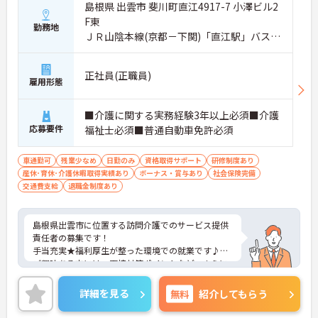
島根県 出雲市 斐川町直江4917-7 小澤ビル2
F東
勤務地
ＪＲ山陰本線(京都－下関)「直江駅」バス・
車3分
正社員(正職員)
雇用形態
■介護に関する実務経験3年以上必須■介護
応募要件
福祉士必須■普通自動車免許必須
車通勤可
残業少なめ
日勤のみ
資格取得サポート
研修制度あり
産休･育休･介護休暇取得実績あり
ボーナス・賞与あり
社会保険完備
交通費支給
退職金制度あり
島根県出雲市に位置する訪問介護でのサービス提供
責任者の募集です！
手当充実★福利厚生が整った環境での就業です♪
ご興味ある方には、面接対策ポイントなど、さらに
詳細をお話しいたしますのでお気軽にご相談くださ
い。
詳細を見る
無料
紹介してもらう