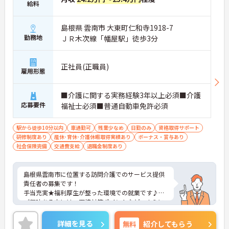
給料
島根県 雲南市 大東町仁和寺1918-7
勤務地
ＪＲ木次線「幡屋駅」徒歩3分
正社員(正職員)
雇用形態
■介護に関する実務経験3年以上必須■介護
応募要件
福祉士必須■普通自動車免許必須
駅から徒歩10分以内
車通勤可
残業少なめ
日勤のみ
資格取得サポート
研修制度あり
産休･育休･介護休暇取得実績あり
ボーナス・賞与あり
社会保険完備
交通費支給
退職金制度あり
島根県雲南市に位置する訪問介護でのサービス提供
責任者の募集です！
手当充実★福利厚生が整った環境での就業です♪
ご興味ある方には、面接対策ポイントなど、さらに
詳細をお話しいたしますのでお気軽にご相談くださ
い。
詳細を見る
無料
紹介してもらう