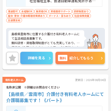
社会福祉主事、普通自動車運転免許があれ
ば尚可 ※ブラインドタッチ、Excel・Word
ができれば尚良し（PC技術は入職後指導致
車通勤可
未経験OK
無資格OK
資格取得サポート
研修制度あり
産休･育休･介護休暇取得実績あり
します）
ボーナス・賞与あり
社会保険完備
交通費支給
島根県雲南市に位置する介護付き有料老人ホームに
て生活相談員募集です。
無料研修・資格取得制度がとても充実しており、無
資格でご入職された方もスキルアップを目指すこと
ができます！
ご興味ある方には、面接対策ポイントなど、さらに
詳細を見る
無料
紹介してもらう
詳細をお話しいたしますのでお気軽にご相談くださ
い！
有料老人ホーム
更新日：2026年08月04日
名称非公開 ※詳細はお問合せください
【島根県／雲南市】介護付き有料老人ホームにて
介護職募集です！《パート》