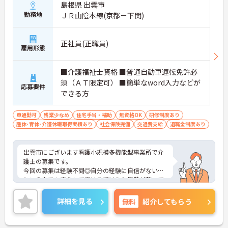
島根県 出雲市
勤務地
ＪＲ山陰本線(京都－下関)
正社員(正職員)
雇用形態
■介護福祉士資格 ■普通自動車運転免許必
須（ＡＴ限定可） ■簡単なword入力などが
応募要件
できる方
車通勤可
残業少なめ
住宅手当・補助
無資格OK
研修制度あり
産休･育休･介護休暇取得実績あり
社会保険完備
交通費支給
退職金制度あり
出雲市にございます看護小規模多機能型事業所で介
護士の募集です。
今回の募集は経験不問◎自分の経験に自信がない…
という方でも安心して働ける受け入れ態勢が整って
います！
残業少なめなので、メリハリをつけた勤務も可能で
詳細を見る
無料
紹介してもらう
す！
ご興味ある方には、面接対策ポイントなど、さらに
詳細をお話しいたしますのでお気軽にご相談くださ