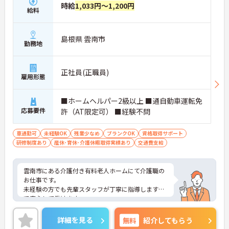
時給
1,033円～1,200円
給料
島根県 雲南市
勤務地
正社員(正職員)
雇用形態
■ホームヘルパー2級以上 ■通自動車運転免
応募要件
許（AT限定可） ■経験不問
車通勤可
未経験OK
残業少なめ
ブランクOK
資格取得サポート
研修制度あり
産休･育休･介護休暇取得実績あり
交通費支給
雲南市にある介護付き有料老人ホームにて介護職の
お仕事です。
未経験の方でも先輩スタッフが丁寧に指導しますの
で安心して働けます。
アットホームな雰囲気で、利用者さまも働くスタッ
フも笑顔にあふれる施設です
詳細を見る
無料
紹介してもらう
ご興味がある方は是非一度マイナビまでお問い合わ