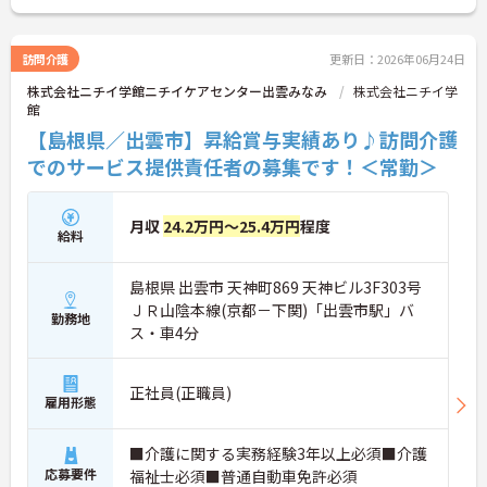
訪問介護
更新日：2026年06月24日
株式会社ニチイ学館ニチイケアセンター出雲みなみ
株式会社ニチイ学
館
【島根県／出雲市】昇給賞与実績あり♪訪問介護
でのサービス提供責任者の募集です！＜常勤＞
月収
24.2万円～25.4万円
程度
給料
島根県 出雲市 天神町869 天神ビル3F303号
ＪＲ山陰本線(京都－下関)「出雲市駅」バ
勤務地
ス・車4分
正社員(正職員)
雇用形態
■介護に関する実務経験3年以上必須■介護
応募要件
福祉士必須■普通自動車免許必須