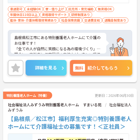
車通勤可
未経験OK
寮・借り上げ
託児所・育児補助
無資格OK
年間休日110日以上
資格取得サポート
研修制度あり
産休･育休･介護休暇取得実績あり
社会保険完備
交通費支給
退職金制度あり
島根県松江市にある特別養護老人ホームにて介護の
お仕事です！
「全ての人が自然に笑顔になる為の環境づくり」を
理念に、高齢者と保育園児の交流など、楽しい環境
づくりを実践されております。
また新たな交通移動として電動カートを地域内で運
詳細を見る
無料
紹介してもらう
行しています！
無資格、未経験であっても、研修や直接指導を通し
て国家資格取得までサポートしてくださいます★
福利厚生も充実しており、高卒から異業種転職の方
まで様々な人たちがこれまでの経験を積んで専門職
特別養護老人ホーム（特養）
更新日：2026年06月30日
として現場で活躍されています♪
社会福祉法人みずうみ特別養護老人ホーム すまいる苑
社会福祉法人
ご興味ある方には、面接対策ポイントなど、さらに
みずうみ
詳細をお話しいたしますのでお気軽にご相談くださ
い。
【島根県／松江市】福利厚生充実◎特別養護老人
ホームにて介護福祉士の募集です！＜正社員＞