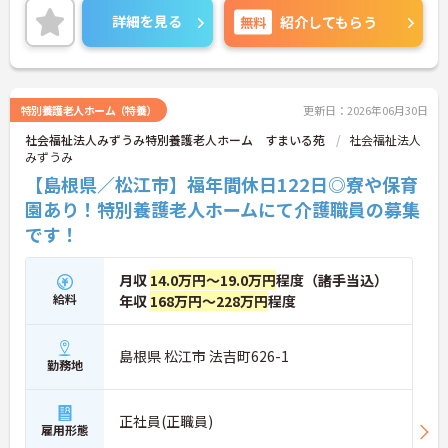
また新たな交通移動として電動カートを地域内で運
詳細を見る
無料
紹介してもらう
行しています！
介護福祉士資格があって経験豊富な方から実務経験
があまりない方でも、まずは丁寧に指導がございま
す★
福利厚生も充実しており、高卒から異業種転職の方
特別養護老人ホーム（特養）
更新日：2026年06月30日
まで様々な人たちがこれまでの経験を積んで専門職
社会福祉法人みずうみ特別養護老人ホーム すまいる苑
社会福祉法人
として現場で活躍されています♪
みずうみ
ご興味ある方には、面接対策ポイントなど、さらに
詳細をお話しいたしますのでお気軽にご相談くださ
【島根県／松江市】福年間休日122日◎寮や保育
い。
園あり！特別養護老人ホームにて介護職員の募集
です！
月収
14.0万円～19.0万円
程度（諸手当込）
給料
年収
168万円～228万円
程度
島根県 松江市 法吉町626-1
勤務地
正社員(正職員)
雇用形態