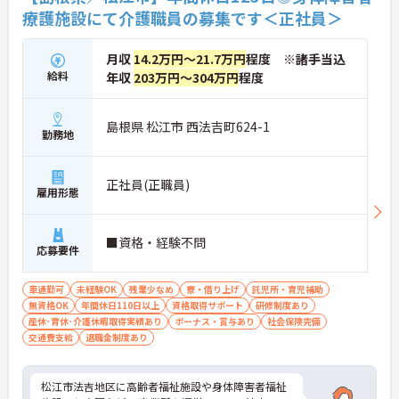
療護施設にて介護職員の募集です＜正社員＞
月収
14.2万円～21.7万円
程度 ※諸手当込
給料
年収
203万円～304万円
程度
島根県 松江市 西法吉町624-1
勤務地
正社員(正職員)
雇用形態
■資格・経験不問
応募要件
車通勤可
未経験OK
残業少なめ
寮・借り上げ
託児所・育児補助
無資格OK
年間休日110日以上
資格取得サポート
研修制度あり
産休･育休･介護休暇取得実績あり
ボーナス・賞与あり
社会保険完備
交通費支給
退職金制度あり
松江市法吉地区に高齢者福祉施設や身体障害者福祉