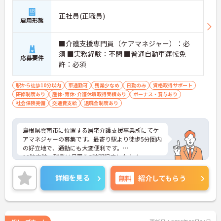
正社員(正職員)
雇用形態
■介護支援専門員（ケアマネジャー）：必
須 ■実務経験：不問 ■普通自動車運転免
応募要件
許：必須
駅から徒歩10分以内
車通勤可
残業少なめ
日勤のみ
資格取得サポート
研修制度あり
産休･育休･介護休暇取得実績あり
ボーナス・賞与あり
社会保険完備
交通費支給
退職金制度あり
島根県雲南市に位置する居宅介護支援事業所にてケ
アマネジャーの募集です。最寄り駅より徒歩5分圏内
の好立地で、通勤にも大変便利です。
18時定時、残業は月平均5時間程度と少なく、ワー
クライフバランスを重視した働き方も可能です。ス
タッフ一人ひとりの状況に合わせた研修制度があ
詳細を見る
無料
紹介してもらう
り、働きながらスキルアップも目指せる環境です。
ご興味のある方には、面接対策ポイントなど、さら
に詳細をご案内しますのでお気軽にご相談くださ
い！