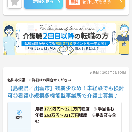
詳細を見る
無料
紹介してもらう
があり、長く安心してお勤めいただけます。ご興味
ある方には、面接対策ポイントなど、さらに詳細を
お話しいたしますのでお気軽にご相談ください。
更新日：2026年08月06日
名称非公開 ※詳細はお問合せください
【島根県／出雲市】残業少なめ！未経験でも検討
可◎看護小規模多機能型事業所で介護士募集♪
月収
17.9万円～22.1万円
程度 ※手当含む
年収
263万円～321万円
程度 ※手当賞与含
給料
む