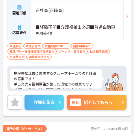
正社員(正職員)
雇用形態
■経験不問■介護福祉士必須■普通自動車
応募要件
免許必須
車通勤可
残業少なめ
資格取得サポート
研修制度あり
産休･育休･介護休暇取得実績あり
ボーナス・賞与あり
社会保険完備
交通費支給
退職金制度あり
島根県松江市に位置するグループホームでの介護職
の募集です！
手当充実★福利厚生が整った環境での就業です♪
ご興味ある方には、面接対策ポイントなど、さらに
詳細をお話しいたしますのでお気軽にご相談くださ
い。
詳細を見る
無料
紹介してもらう
通所介護（デイサービス）
更新日：2026年06月24日