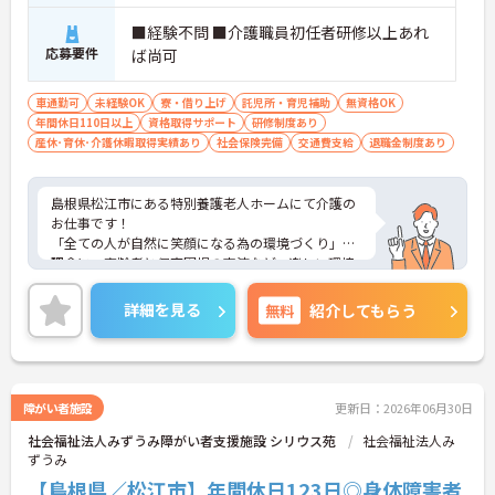
■経験不問 ■介護職員初任者研修以上あれ
応募要件
ば尚可
車通勤可
未経験OK
寮・借り上げ
託児所・育児補助
無資格OK
年間休日110日以上
資格取得サポート
研修制度あり
産休･育休･介護休暇取得実績あり
社会保険完備
交通費支給
退職金制度あり
島根県松江市にある特別養護老人ホームにて介護の
お仕事です！
「全ての人が自然に笑顔になる為の環境づくり」を
理念に、高齢者と保育園児の交流など、楽しい環境
づくりを実践されております。
また新たな交通移動として電動カートを地域内で運
詳細を見る
無料
紹介してもらう
行しています！
無資格、未経験であっても、研修や直接指導を通し
て国家資格取得までサポートしてくださいます★
福利厚生も充実しており、高卒から異業種転職の方
まで様々な人たちがこれまでの経験を積んで専門職
障がい者施設
更新日：2026年06月30日
として現場で活躍されています♪
社会福祉法人みずうみ障がい者支援施設 シリウス苑
社会福祉法人み
ご興味ある方には、面接対策ポイントなど、さらに
ずうみ
詳細をお話しいたしますのでお気軽にご相談くださ
い。
【島根県／松江市】年間休日123日◎身体障害者