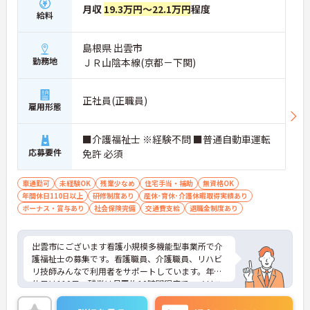
月収
19.3万円～22.1万円
程度
給料
島根県 出雲市
勤務地
ＪＲ山陰本線(京都－下関)
正社員(正職員)
雇用形態
■介護福祉士 ※経験不問 ■普通自動車運転
応募要件
免許 必須
車通勤可
未経験OK
残業少なめ
住宅手当・補助
無資格OK
年間休日110日以上
研修制度あり
産休･育休･介護休暇取得実績あり
ボーナス・賞与あり
社会保険完備
交通費支給
退職金制度あり
出雲市にございます看護小規模多機能型事業所で介
護福祉士の募集です。看護職員、介護職員、リハビ
リ技師みんなで利用者をサポートしています。年間
休日は110日、残業は月平均10時間程度で、メリハ
リのある勤務が可能です。フルタイムパートや嘱託
職員等、ライフスタイルにあわせた多様な就業形態