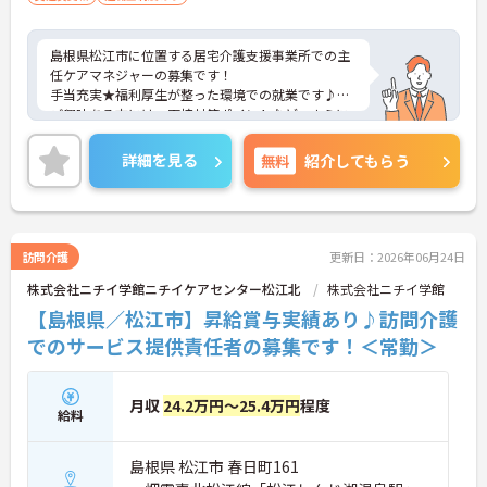
島根県松江市に位置する居宅介護支援事業所での主
任ケアマネジャーの募集です！
手当充実★福利厚生が整った環境での就業です♪
ご興味ある方には、面接対策ポイントなど、さらに
詳細をお話しいたしますのでお気軽にご相談くださ
い。
詳細を見る
無料
紹介してもらう
訪問介護
更新日：2026年06月24日
株式会社ニチイ学館ニチイケアセンター松江北
株式会社ニチイ学館
【島根県／松江市】昇給賞与実績あり♪訪問介護
でのサービス提供責任者の募集です！＜常勤＞
月収
24.2万円～25.4万円
程度
給料
島根県 松江市 春日町161