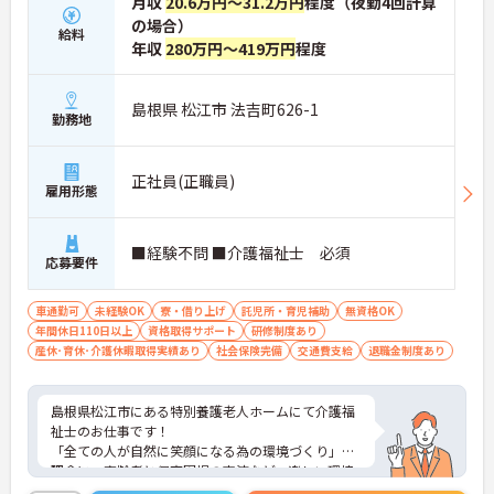
月収
20.6万円～31.2万円
程度（夜勤4回計算
の場合）
給料
年収
280万円～419万円
程度
島根県 松江市 法吉町626-1
勤務地
正社員(正職員)
雇用形態
■経験不問 ■介護福祉士 必須
応募要件
車通勤可
未経験OK
寮・借り上げ
託児所・育児補助
無資格OK
年間休日110日以上
資格取得サポート
研修制度あり
産休･育休･介護休暇取得実績あり
社会保険完備
交通費支給
退職金制度あり
島根県松江市にある特別養護老人ホームにて介護福
祉士のお仕事です！
「全ての人が自然に笑顔になる為の環境づくり」を
理念に、高齢者と保育園児の交流など、楽しい環境
づくりを実践されております。