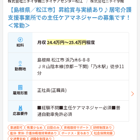
株式会社ニチイ学館ニチイケアセンター松江
株式会社ニチイ学館
【島根県／松江市】昇給賞与実績あり♪居宅介護
支援事業所での主任ケアマネジャーの募集です！
＜常勤＞
月収
24.4万円～25.4万円
程度
給料
島根県 松江市 浜乃木6-8-8
ＪＲ山陰本線(京都－下関)「乃木駅」徒歩11
勤務地
分
正社員(正職員)
雇用形態
■経験不問■主任ケアマネジャー必須■普
応募要件
通自動車免許必須
車通勤可
残業少なめ
日勤のみ
資格取得サポート
研修制度あり
産休･育休･介護休暇取得実績あり
ボーナス・賞与あり
社会保険完備
交通費支給
退職金制度あり