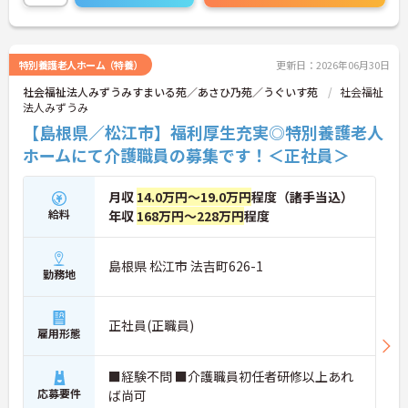
せください。さらに詳細などお伝えします！
特別養護老人ホーム（特養）
更新日：2026年06月30日
社会福祉法人みずうみすまいる苑／あさひ乃苑／うぐいす苑
社会福祉
法人みずうみ
【島根県／松江市】福利厚生充実◎特別養護老人
ホームにて介護職員の募集です！＜正社員＞
月収
14.0万円～19.0万円
程度（諸手当込）
給料
年収
168万円～228万円
程度
島根県 松江市 法吉町626-1
勤務地
正社員(正職員)
雇用形態
■経験不問 ■介護職員初任者研修以上あれ
応募要件
ば尚可