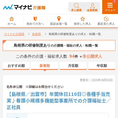
0
0
求人検索
会員登録
メニュー
ホーム
初めての方へ
面談会場一覧
保存した求人
最近見た求人
マイナビ介護職
島根県
島根県の研修制度ありの求人・転職一覧
島根県の研修制度あり
の介護職・福祉の求人・転職一覧
94
この条件の介護・福祉求人数
非公開求人
件 ＋
おすすめ順
新着順
月収順
年収順
更新日：2026年08月06日
名称非公開 ※詳細はお問合せください
【島根県／出雲市】年間休日110日◎各種手当充
実♪看護小規模多機能型事業所での介護福祉士／
正社員