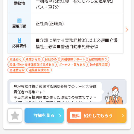
一畑電車北松江線「松江しんじ湖温泉駅」
勤務地
バス・車7分
正社員(正職員)
雇用形態
■介護に関する実務経験3年以上必須■介護
応募要件
福祉士必須■普通自動車免許必須
車通勤可
残業少なめ
日勤のみ
資格取得サポート
研修制度あり
産休･育休･介護休暇取得実績あり
ボーナス・賞与あり
社会保険完備
交通費支給
退職金制度あり
島根県松江市に位置する訪問介護でのサービス提供
責任者の募集です！
手当充実★福利厚生が整った環境での就業です♪
ご興味ある方には、面接対策ポイントなど、さらに
詳細をお話しいたしますのでお気軽にご相談くださ
い。
詳細を見る
無料
紹介してもらう