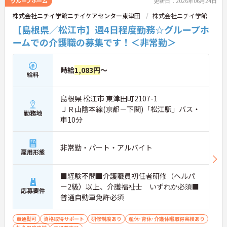
グループホーム
更新日：2026年06月24日
株式会社ニチイ学館ニチイケアセンター東津田
株式会社ニチイ学館
【島根県／松江市】週4日程度勤務☆グループホ
ームでの介護職の募集です！＜非常勤＞
時給
1,083円
～
給料
島根県 松江市 東津田町2107-1
ＪＲ山陰本線(京都－下関)「松江駅」バス・
勤務地
車10分
非常勤・パート・アルバイト
雇用形態
■経験不問■介護職員初任者研修（ヘルパ
ー2級）以上、介護福祉士 いずれか必須■
応募要件
普通自動車免許必須
車通勤可
資格取得サポート
研修制度あり
産休･育休･介護休暇取得実績あり