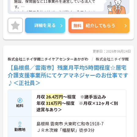
施設、保育園など11事業所を運営している法人で
す。
とにかく職員全体の結びつきが強く、全日本のソフ
トボール大会に出場したり、「いきいき祭り」とい
う大きなお祭りを開催し、そこで職員全員でソーラ
詳細を見る
無料
紹介してもらう
ン節を踊ったりします。
人間関係面はもちろん、年間休日120日で残業ほぼ
なしなど勤務条件で見ても長く働ける環境が整って
います！
ご興味がある方は是非一度マイナビまでお問い合わ
更新日：2026年06月24日
せください。さらに詳細などお伝えします！
株式会社ニチイ学館ニチイケアセンターあかがわ
株式会社ニチイ学館
【島根県／雲南市】残業月平均5時間程度☆居宅
介護支援事業所にてケアマネジャーのお仕事です
♪＜正社員＞
月収
26.4万円
～程度 ※諸手当込み
年収
316万円
～程度 ※月収×12ヶ月＜別
給料
途賞与あり＞
島根県 雲南市 大東町仁和寺1918-7
勤務地
ＪＲ木次線「幡屋駅」徒歩3分