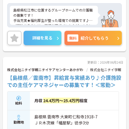
島根県松江市に位置するグループホームでの介護職
の募集です！
手当充実★福利厚生が整った環境での就業です♪
ご興味ある方には、面接対策ポイントなど、さらに
詳細をお話しいたしますのでお気軽にご相談くださ
い。
詳細を見る
無料
紹介してもらう
更新日：2026年06月24日
株式会社ニチイ学館ニチイケアセンターあかがわ
株式会社ニチイ学館
【島根県／雲南市】昇給賞与実績あり♪介護施設
での主任ケアマネジャーの募集です！＜常勤＞
月収
24.4万円～25.4万円
程度
給料
島根県 雲南市 大東町仁和寺1918-7
勤務地
ＪＲ木次線「幡屋駅」徒歩3分