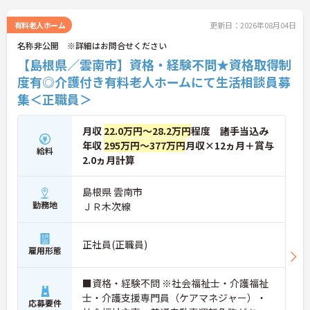
い。
有料老人ホーム
更新日：2026年08月04日
名称非公開 ※詳細はお問合せください
【島根県／雲南市】資格・経験不問★資格取得制
度有◎介護付き有料老人ホームにて生活相談員募
集＜正職員＞
月収
22.0万円～28.2万円
程度 諸手当込み
年収
295万円～377万円
月収×12ヵ月＋賞与
給料
2.0ヵ月計算
島根県 雲南市
勤務地
ＪＲ木次線
正社員(正職員)
雇用形態
■資格・経験不問 ※社会福祉士・介護福祉
士・介護支援専門員（ケアマネジャー）・
応募要件