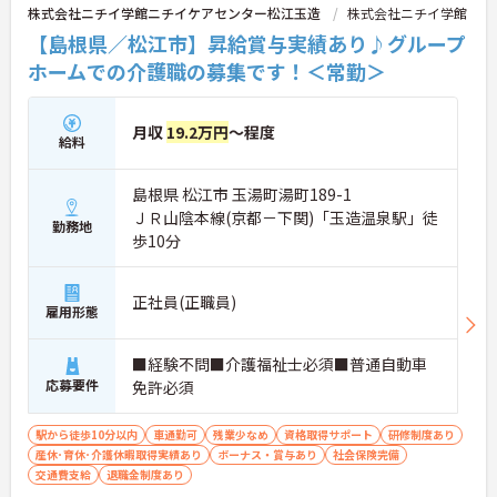
株式会社ニチイ学館ニチイケアセンター松江玉造
株式会社ニチイ学館
【島根県／松江市】昇給賞与実績あり♪グループ
ホームでの介護職の募集です！＜常勤＞
月収
19.2万円
～程度
給料
島根県 松江市 玉湯町湯町189-1
ＪＲ山陰本線(京都－下関)「玉造温泉駅」徒
勤務地
歩10分
正社員(正職員)
雇用形態
■経験不問■介護福祉士必須■普通自動車
応募要件
免許必須
駅から徒歩10分以内
車通勤可
残業少なめ
資格取得サポート
研修制度あり
産休･育休･介護休暇取得実績あり
ボーナス・賞与あり
社会保険完備
交通費支給
退職金制度あり