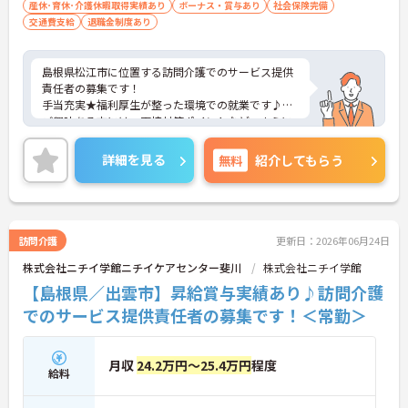
産休･育休･介護休暇取得実績あり
ボーナス・賞与あり
社会保険完備
交通費支給
退職金制度あり
島根県松江市に位置する訪問介護でのサービス提供
責任者の募集です！
手当充実★福利厚生が整った環境での就業です♪
ご興味ある方には、面接対策ポイントなど、さらに
詳細をお話しいたしますのでお気軽にご相談くださ
い。
詳細を見る
無料
紹介してもらう
訪問介護
更新日：2026年06月24日
株式会社ニチイ学館ニチイケアセンター斐川
株式会社ニチイ学館
【島根県／出雲市】昇給賞与実績あり♪訪問介護
でのサービス提供責任者の募集です！＜常勤＞
月収
24.2万円～25.4万円
程度
給料