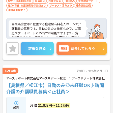
駅から徒歩10分以内
車通勤可
残業少なめ
日勤のみ
資格取得サポート
産休･育休･介護休暇取得実績あり
ボーナス・賞与あり
社会保険完備
退職金制度あり
島根県出雲市に位置する住宅型有料老人ホームで介
護職員の募集です。日勤のみのお仕事なので、ご家
庭やプライベートとの両立が可能です♪また、賞与
年3回実績あり！頑張りはしっかり評価され還元さ
れます◎ご興味のある方はご面接のポイントお伝え
しますのでご気軽にお問い合わせください。
詳細を見る
無料
紹介してもらう
訪問介護
更新日：2025年04月18日
アースサポート株式会社アースサポート松江
アースサポート株式会社
【島根県／松江市】日勤のみ◎未経験OK♪訪問
介護の介護職員募集＜正社員＞
月収
21.8万円～22.5万円
給料