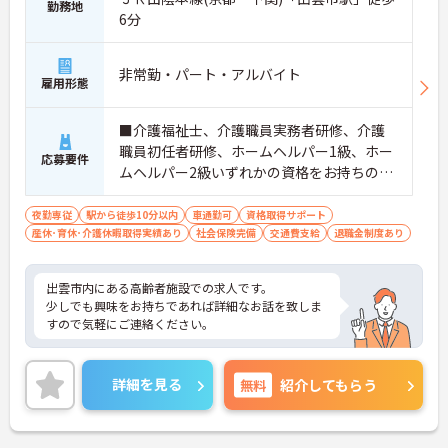
勤務地
6分
非常勤・パート・アルバイト
雇用形態
■介護福祉士、介護職員実務者研修、介護
職員初任者研修、ホームヘルパー1級、ホー
応募要件
ムヘルパー2級いずれかの資格をお持ちの
方 ※介護職夜勤実務経験2年以上 ■普通自
動車運転免許（AT限定可）
夜勤専従
駅から徒歩10分以内
車通勤可
資格取得サポート
産休･育休･介護休暇取得実績あり
社会保険完備
交通費支給
退職金制度あり
出雲市内にある高齢者施設での求人です。
少しでも興味をお持ちであれば詳細なお話を致しま
すので気軽にご連絡ください。
詳細を見る
無料
紹介してもらう