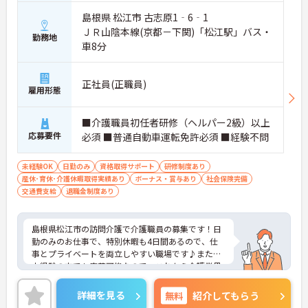
島根県 松江市 古志原1‐6‐1
ＪＲ山陰本線(京都－下関)「松江駅」バス・
勤務地
車8分
正社員(正職員)
雇用形態
■介護職員初任者研修（ヘルパー2級）以上
応募要件
必須 ■普通自動車運転免許必須 ■経験不問
未経験OK
日勤のみ
資格取得サポート
研修制度あり
産休･育休･介護休暇取得実績あり
ボーナス・賞与あり
社会保険完備
交通費支給
退職金制度あり
島根県松江市の訪問介護で介護職員の募集です！日
勤のみのお仕事で、特別休暇も4日間あるので、仕
事とプライベートを両立しやすい職場です♪また、
未経験の方でも応募可能なので、これから介護業界
に挑戦したいという方にピッタリ◎ご興味のある方
は、面接ポイントをお伝えしますので、お気軽にご
詳細を見る
無料
紹介してもらう
連絡ください。