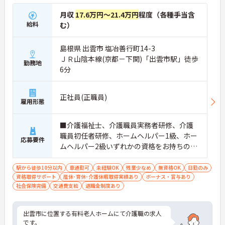
月収
17.6万円～21.4万円
程度（各種手当含
給料
む）
島根県 出雲市 塩冶善行町14-3
ＪＲ山陰本線(京都－下関)「出雲市駅」徒歩
勤務地
6分
正社員(正職員)
雇用形態
■介護福祉士、介護職員実務者研修、介護
職員初任者研修、ホームヘルパー1級、ホー
応募要件
ムヘルパー2級いずれかの資格をお持ちの方
■普通自動車運転免許（AT限定可）必須
駅から徒歩10分以内
車通勤可
未経験OK
残業少なめ
無資格OK
日勤のみ
資格取得サポート
産休･育休･介護休暇取得実績あり
ボーナス・賞与あり
社会保険完備
交通費支給
退職金制度あり
出雲市に位置する有料老人ホームにて介護職の求人
です。