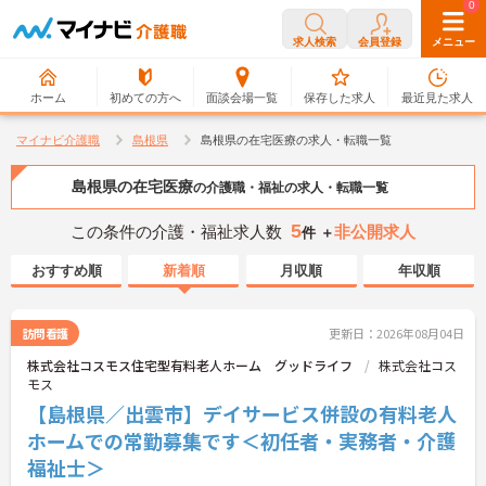
0
0
求人検索
会員登録
メニュー
ホーム
初めての方へ
面談会場一覧
保存した求人
最近見た求人
マイナビ介護職
島根県
島根県の在宅医療の求人・転職一覧
島根県の在宅医療
の介護職・福祉の求人・転職一覧
5
この条件の介護・福祉求人数
非公開求人
件 ＋
おすすめ順
新着順
月収順
年収順
訪問看護
更新日：2026年08月04日
株式会社コスモス住宅型有料老人ホーム グッドライフ
株式会社コス
モス
【島根県／出雲市】デイサービス併設の有料老人
ホームでの常勤募集です＜初任者・実務者・介護
福祉士＞