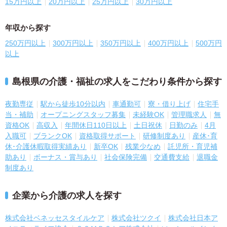
15万円以上
20万円以上
25万円以上
30万円以上
年収から探す
250万円以上
300万円以上
350万円以上
400万円以上
500万円
以上
島根県の介護・福祉の求人をこだわり条件から探す
夜勤専従
駅から徒歩10分以内
車通勤可
寮・借り上げ
住宅手
当・補助
オープニングスタッフ募集
未経験OK
管理職求人
無
資格OK
高収入
年間休日110日以上
土日祝休
日勤のみ
4月
入職可
ブランクOK
資格取得サポート
研修制度あり
産休･育
休･介護休暇取得実績あり
新卒OK
残業少なめ
託児所・育児補
助あり
ボーナス・賞与あり
社会保険完備
交通費支給
退職金
制度あり
企業から介護の求人を探す
株式会社ベネッセスタイルケア
株式会社ツクイ
株式会社日本ア