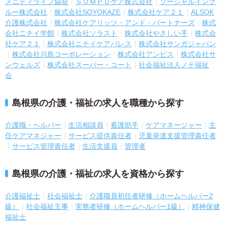
メニティライフ協会
ＳＯＭＰＯケア株式会社
ソーシャルインク
ルー株式会社
株式会社SOYOKAZE
株式会社ケア２１
ALSOK
介護株式会社
株式会社ケアリッツ・アンド・パートナーズ
株式
会社ニチイ学館
株式会社ソラスト
株式会社やさしい手
株式会
社ケア２１
株式会社ニチイケアパレス
株式会社サンガジャパン
株式会社川島コーポレーション
株式会社アンビス
株式会社サ
ンウェルズ
株式会社スーパー・コート
社会福祉法人ノテ福祉
会
島根県の介護・福祉の求人を職種から探す
介護職・ヘルパー
生活相談員
看護助手
ケアマネージャー
主
任ケアマネジャー
サービス提供責任者
児童発達支援管理責任者
サービス管理責任者
生活支援員
管理者
島根県の介護・福祉の求人を資格から探す
介護福祉士
社会福祉士
介護職員初任者研修（ホームヘルパー2
級）
社会福祉主事
実務者研修（ホームヘルパー1級）
精神保健
福祉士