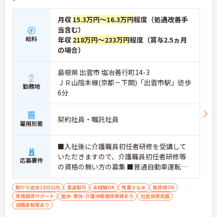
月収
15.3万円～16.3万円
程度（処遇改善手
当含む）
給料
年収
218万円～233万円
程度（賞与2.5ヵ月
の場合）
島根県 出雲市 塩冶善行町14-3
ＪＲ山陰本線(京都－下関)「出雲市駅」徒歩
勤務地
6分
契約社員・嘱託社員
雇用形態
■入社後に介護職員初任者研修を受講して
いただきますので、介護職員初任者研修等
応募要件
の資格の無い方の募集 ■普通自動車運転免
許（AT限定可）
駅から徒歩10分以内
車通勤可
未経験OK
残業少なめ
無資格OK
資格取得サポート
産休･育休･介護休暇取得実績あり
社会保険完備
退職金制度あり