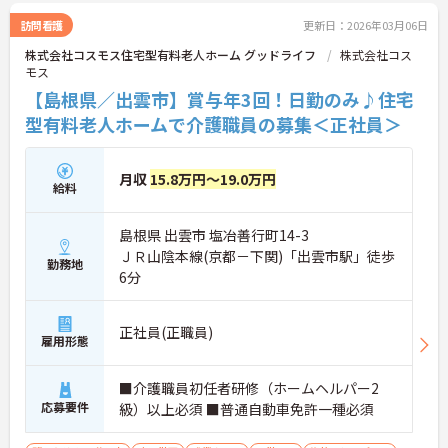
訪問看護
更新日：2026年03月06日
株式会社コスモス住宅型有料老人ホーム グッドライフ
株式会社コス
モス
【島根県／出雲市】賞与年3回！日勤のみ♪住宅
型有料老人ホームで介護職員の募集＜正社員＞
月収
15.8万円～19.0万円
給料
島根県 出雲市 塩冶善行町14-3
ＪＲ山陰本線(京都－下関)「出雲市駅」徒歩
勤務地
6分
正社員(正職員)
雇用形態
■介護職員初任者研修（ホームヘルパー2
応募要件
級）以上必須 ■普通自動車免許一種必須