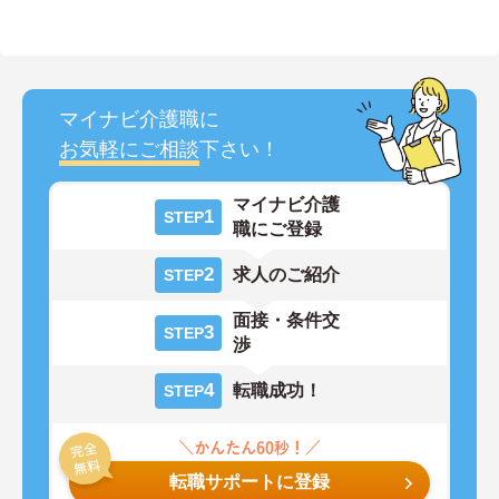
マイナビ介護職に
お気軽にご相談
下さい！
マイナビ介護
1
STEP
職にご登録
2
求人のご紹介
STEP
面接・条件交
3
STEP
渉
4
転職成功！
STEP
転職サポートに登録