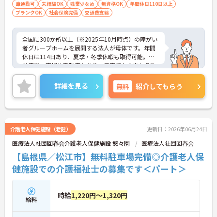
迎
車通勤可
未経験OK
残業少なめ
無資格OK
年間休日110日以上
ブランクOK
社会保険完備
交通費支給
全国に300か所以上（※2025年10月時点）の障がい
者グループホームを展開する法人が母体です。年間
休日は114日あり、夏季・冬季休暇も取得可能。産
前産後・育児休暇制度もあり、子育て中の方も多数
活躍中で、ワークライフバランスを大切にしながら
働ける環境が整っています。研修制度や外部勉強会
詳細を見る
無料
紹介してもらう
の受講支援もあり、スキルアップもしっかりサポー
ト。将来的には管理者やエリアマネージャーへのキ
ャリアアップも目指せます。20代から60代まで幅広
い年代のスタッフが活躍しており、和やかな雰囲気
の職場です。介護経験を活かしたい方、福祉の資格
介護老人保健施設（老健）
更新日：2026年06月24日
をお持ちの方、安定した法人でキャリアを築きたい
医療法人社団回春会介護老人保健施設 悠々園
医療法人社団回春会
方におすすめです。
【島根県／松江市】無料駐車場完備◎介護老人保
★おすすめPOINT★
健施設での介護福祉士の募集です＜パート＞
・生活支援員からスタートし、サービス管理責任者
やエリアマネージャーへと続く明確なステップアッ
プの道筋が用意されています。急成長中の企業であ
時給
1,220円～1,320円
るためポストも豊富にあり、専門性を高めながらマ
給料
ネジメント職への挑戦も視野に入れていただけま
す。