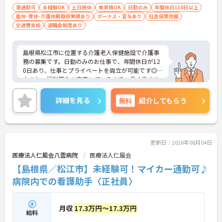
車通勤可
未経験OK
土日祝休
無資格OK
日勤のみ
年間休日110日以上
産休･育休･介護休暇取得実績あり
ボーナス・賞与あり
社会保険完備
交通費支給
退職金制度あり
島根県松江市に位置する介護老人保健施設で介護事
務の募集です。日勤のみのお仕事で、年間休日が12
0日あり、仕事とプライベートを両立が可能です◎
♪また、福利厚生も充実しているので、長く働きや
すい環境が整っています♪ご興味のある方はご面接
のポイントお伝えしますのでご気軽にお問い合わせ
詳細を見る
無料
紹介してもらう
ください。
更新日：2026年08月04日
医療法人仁風会八雲病院
医療法人仁風会
【島根県／松江市】未経験可！マイカー通勤可♪
病院内での看護助手〈正社員〉
月収
17.3万円～17.3万円
給料