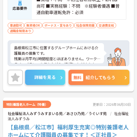
尚可 ■実務経験：不問 ※経験者優遇 ■普
応募要件
通自動車運転免許：必須
車通勤可
無資格OK
ボーナス・賞与あり
社会保険完備
交通費支給
退職金制度あり
島根県松江市に位置するグループホームにおける介
護職員の募集です。
残業は月平均1時間程度とほぼありません。ワーク
ライフバランスを保ちながらご勤務いただけます。
また、育児休業や介護休業の取得実績があり、ライ
フステージが変化しても働ける職場環境です。
詳細を見る
無料
紹介してもらう
ご興味のある方には、面接対策ポイントなど、さら
に詳細をご案内しますのでお気軽にご相談くださ
い！
特別養護老人ホーム（特養）
更新日：2026年06月30日
社会福祉法人みずうみすまいる苑／あさひ乃苑／うぐいす苑
社会福祉
法人みずうみ
【島根県／松江市】福利厚生充実◎特別養護老人
ホームにて介護職員の募集です！＜正社員＞