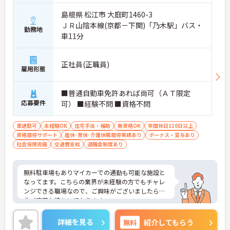
島根県 松江市 大庭町1460-3
ＪＲ山陰本線(京都－下関)「乃木駅」バス・
勤務地
車11分
正社員(正職員)
雇用形態
■普通自動車免許あれば尚可（ＡＴ限定
応募要件
可） ■経験不問 ■資格不問
車通勤可
未経験OK
住宅手当・補助
無資格OK
年間休日110日以上
資格取得サポート
産休･育休･介護休暇取得実績あり
ボーナス・賞与あり
社会保険完備
交通費支給
退職金制度あり
無料駐車場もありマイカーでの通勤も可能な施設と
なってます。こちらの業界が未経験の方でもチャレ
ンジできる職場なので、ご興味がございましたら是
非ご応募お待ちしております。
詳細を見る
無料
紹介してもらう