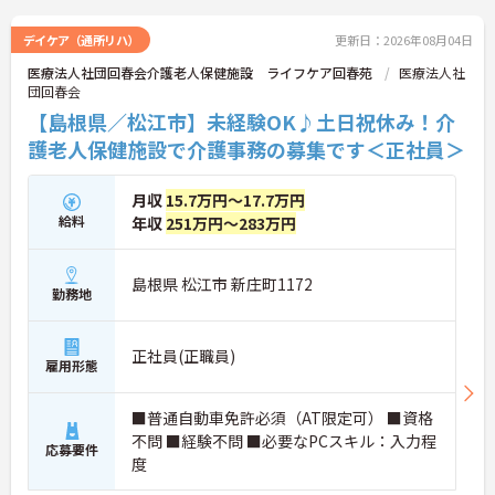
い。
デイケア（通所リハ）
更新日：2026年08月04日
医療法人社団回春会介護老人保健施設 ライフケア回春苑
医療法人社
団回春会
【島根県／松江市】未経験OK♪土日祝休み！介
護老人保健施設で介護事務の募集です＜正社員＞
月収
15.7万円～17.7万円
給料
年収
251万円～283万円
島根県 松江市 新庄町1172
勤務地
正社員(正職員)
雇用形態
■普通自動車免許必須（AT限定可） ■資格
不問 ■経験不問 ■必要なPCスキル：入力程
応募要件
度