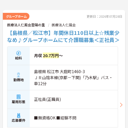
グループホーム
更新日：2026年07月28日
医療法人仁風会雲陽の里
医療法人仁風会
【島根県／松江市】年間休日110日以上☆残業少
なめ♪グループホームにて介護職募集＜正社員＞
月収
20.7万円
～
給料
島根県 松江市 大庭町1460-3
ＪＲ山陰本線(京都－下関)「乃木駅」バス・
勤務地
車12分
正社員(正職員)
雇用形態
■無資格OK ■経験不問
応募要件