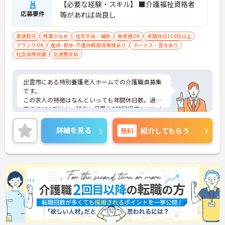
【必要な経験・スキル】 ■介護福祉資格者
応募要件
等があれば尚良し
車通勤可
残業少なめ
住宅手当・補助
無資格OK
年間休日110日以上
ブランクOK
産休･育休･介護休暇取得実績あり
ボーナス・賞与あり
社会保険完備
交通費支給
出雲市にある特別養護老人ホームでの介護職員募集
です。
この求人の特徴はなんといっても年間休日数。過去
実績で120日以上、残業も月平均5時間程度とほとん
どありません。余裕のあるシフト、人員配置で、ケ
ア業務に専念できますよ。
詳細を見る
無料
紹介してもらう
ご興味ある方には、面接対策ポイントなど、さらに
詳細をお話しいたしますのでお気軽にご相談くださ
い。