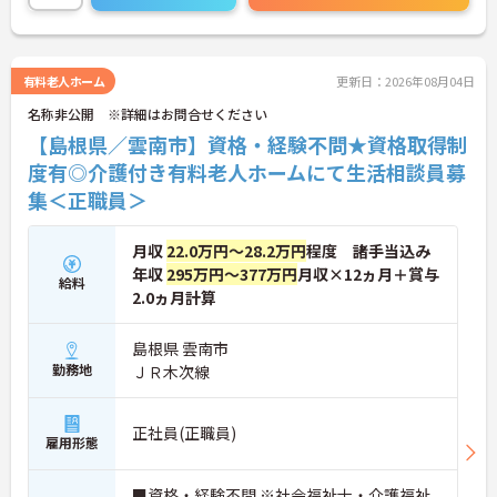
有料老人ホーム
更新日：2026年08月04日
名称非公開 ※詳細はお問合せください
【島根県／雲南市】資格・経験不問★資格取得制
度有◎介護付き有料老人ホームにて生活相談員募
集＜正職員＞
月収
22.0万円～28.2万円
程度 諸手当込み
年収
295万円～377万円
月収×12ヵ月＋賞与
給料
2.0ヵ月計算
島根県 雲南市
勤務地
ＪＲ木次線
正社員(正職員)
雇用形態
■資格・経験不問 ※社会福祉士・介護福祉