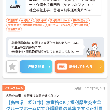
士・介護支援専門員（ケアマネジャー）・
応募要件
社会福祉主事、普通自動車運転免許があれ
ば尚可 ※ブラインドタッチ、Excel・Word
ができれば尚良し（PC技術は入職後指導致
車通勤可
未経験OK
無資格OK
資格取得サポート
研修制度あり
産休･育休･介護休暇取得実績あり
します）
ボーナス・賞与あり
社会保険完備
交通費支給
島根県雲南市に位置する介護付き有料老人ホームに
て生活相談員募集です。
無料研修・資格取得制度がとても充実しており、無
資格でご入職された方もスキルアップを目指すこと
ができます！
ご興味ある方には、面接対策ポイントなど、さらに
詳細を見る
無料
紹介してもらう
詳細をお話しいたしますのでお気軽にご相談くださ
い！
グループホーム
更新日：2026年08月04日
名称非公開 ※詳細はお問合せください
【島根県／松江市】無資格OK♪福利厚生充実◎
グループホームにて介護職員の募集です＜正社員