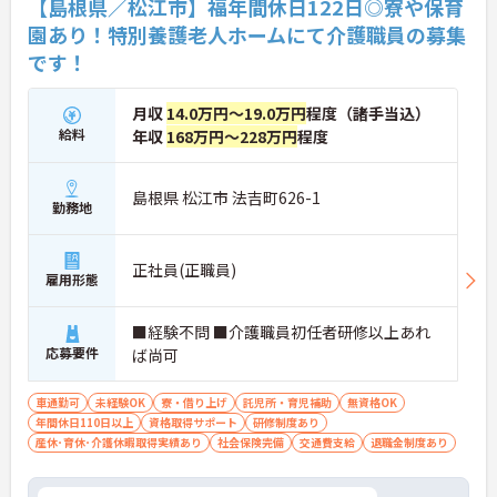
【島根県／松江市】福年間休日122日◎寮や保育
い。
園あり！特別養護老人ホームにて介護職員の募集
です！
月収
14.0万円～19.0万円
程度（諸手当込）
給料
年収
168万円～228万円
程度
島根県 松江市 法吉町626-1
勤務地
正社員(正職員)
雇用形態
■経験不問 ■介護職員初任者研修以上あれ
応募要件
ば尚可
車通勤可
未経験OK
寮・借り上げ
託児所・育児補助
無資格OK
年間休日110日以上
資格取得サポート
研修制度あり
産休･育休･介護休暇取得実績あり
社会保険完備
交通費支給
退職金制度あり