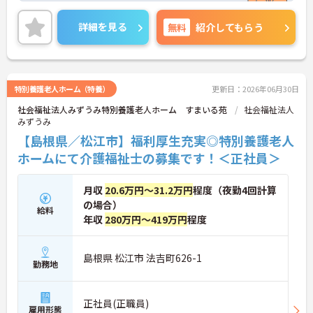
づくりを実践されております。
また新たな交通移動として電動カートを地域内で運
詳細を見る
無料
紹介してもらう
行しています！
無資格、未経験であっても、研修や直接指導を通し
て国家資格取得までサポートしてくださいます★
福利厚生も充実しており、高卒から異業種転職の方
まで様々な人たちがこれまでの経験を積んで専門職
特別養護老人ホーム（特養）
更新日：2026年06月30日
として現場で活躍されています♪
社会福祉法人みずうみ特別養護老人ホーム すまいる苑
社会福祉法人
ご興味ある方には、面接対策ポイントなど、さらに
みずうみ
詳細をお話しいたしますのでお気軽にご相談くださ
い。
【島根県／松江市】福利厚生充実◎特別養護老人
ホームにて介護福祉士の募集です！＜正社員＞
月収
20.6万円～31.2万円
程度（夜勤4回計算
の場合）
給料
年収
280万円～419万円
程度
島根県 松江市 法吉町626-1
勤務地
正社員(正職員)
雇用形態