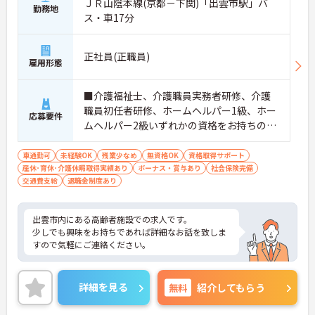
ＪＲ山陰本線(京都－下関)「出雲市駅」バ
勤務地
ス・車17分
正社員(正職員)
雇用形態
■介護福祉士、介護職員実務者研修、介護
職員初任者研修、ホームヘルパー1級、ホー
応募要件
ムヘルパー2級いずれかの資格をお持ちの方
■普通自動車運転免許（AT限定可）必須
車通勤可
未経験OK
残業少なめ
無資格OK
資格取得サポート
産休･育休･介護休暇取得実績あり
ボーナス・賞与あり
社会保険完備
交通費支給
退職金制度あり
出雲市内にある高齢者施設での求人です。
少しでも興味をお持ちであれば詳細なお話を致しま
すので気軽にご連絡ください。
詳細を見る
無料
紹介してもらう