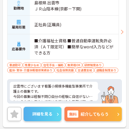
島根県 出雲市
勤務地
ＪＲ山陰本線(京都－下関)
正社員(正職員)
雇用形態
■介護福祉士資格 ■普通自動車運転免許必
須（ＡＴ限定可） ■簡単なword入力などが
応募要件
できる方
車通勤可
残業少なめ
住宅手当・補助
無資格OK
研修制度あり
産休･育休･介護休暇取得実績あり
社会保険完備
交通費支給
退職金制度あり
出雲市にございます看護小規模多機能型事業所で介
護士の募集です。
今回の募集は経験不問◎自分の経験に自信がない…
という方でも安心して働ける受け入れ態勢が整って
います！
残業少なめなので、メリハリをつけた勤務も可能で
詳細を見る
無料
紹介してもらう
す！
ご興味ある方には、面接対策ポイントなど、さらに
詳細をお話しいたしますのでお気軽にご相談くださ