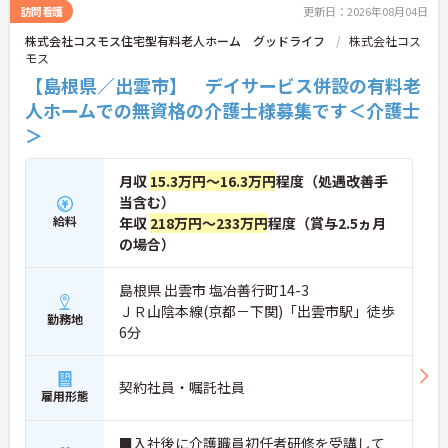
訪問看護
更新日：2026年08月04日
株式会社コスモス住宅型有料老人ホーム グッドライフ
株式会社コス
モス
【島根県／出雲市】 デイサービス併設の有料老
人ホームでの無資格の介護士様募集です＜介護士
＞
月収
15.3万円～16.3万円
程度（処遇改善手
当含む）
給料
年収
218万円～233万円
程度（賞与2.5ヵ月
の場合）
島根県 出雲市 塩冶善行町14-3
ＪＲ山陰本線(京都－下関)「出雲市駅」徒歩
勤務地
6分
契約社員・嘱託社員
雇用形態
■入社後に介護職員初任者研修を受講して