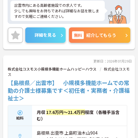
出雲市内にある高齢者施設での求人です。
少しでも興味をお持ちであれば詳細なお話を致しま
すので気軽にご連絡ください。
詳細を見る
無料
紹介してもらう
更新日：2026年07月29日
株式会社コスモス小規模多機能ホームハッピーハウス
株式会社コスモ
ス
【島根県／出雲市】 小規模多機能ホームでの常
勤の介護士様募集です＜初任者・実務者・介護福
祉士＞
月収
17.6万円～21.4万円
程度（各種手当含
給料
む）
島根県 出雲市 上島町油木山904