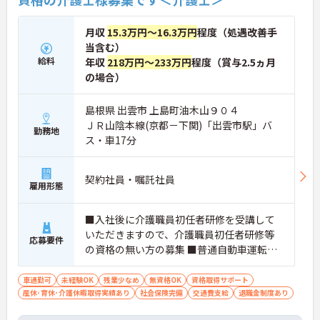
月収
15.3万円～16.3万円
程度（処遇改善手
当含む）
給料
年収
218万円～233万円
程度（賞与2.5ヵ月
の場合）
島根県 出雲市 上島町油木山９０４
ＪＲ山陰本線(京都－下関)「出雲市駅」バ
勤務地
ス・車17分
契約社員・嘱託社員
雇用形態
■入社後に介護職員初任者研修を受講して
いただきますので、介護職員初任者研修等
応募要件
の資格の無い方の募集 ■普通自動車運転免
許（AT限定可）
車通勤可
未経験OK
残業少なめ
無資格OK
資格取得サポート
産休･育休･介護休暇取得実績あり
社会保険完備
交通費支給
退職金制度あり