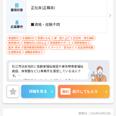
正社員(正職員)
雇用形態
■資格・経験不問
応募要件
車通勤可
未経験OK
残業少なめ
寮・借り上げ
託児所・育児補助
無資格OK
年間休日110日以上
資格取得サポート
研修制度あり
産休･育休･介護休暇取得実績あり
ボーナス・賞与あり
社会保険完備
交通費支給
退職金制度あり
松江市法吉地区に高齢者福祉施設や身体障害者福祉
施設、保育園など11事業所を運営している法人で
す。
とにかく職員全体の結びつきが強く、全日本のソフ
トボール大会に出場したり、「いきいき祭り」とい
う大きなお祭りを開催し、そこで職員全員でソーラ
詳細を見る
無料
紹介してもらう
ン節を踊ったりします。
人間関係面はもちろん、年間休日120日で残業ほぼ
なしなど勤務条件で見ても長く働ける環境が整って
います！
ご興味がある方は是非一度マイナビまでお問い合わ
更新日：2026年06月29日