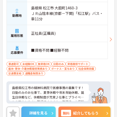
島根県 松江市 大庭町1460-3
ＪＲ山陰本線(京都－下関)「松江駅」バス・
勤務地
車11分
正社員(正職員)
雇用形態
■資格不問 ■経験不問
応募要件
車通勤可
未経験OK
無資格OK
日勤のみ
資格取得サポート
産休･育休･介護休暇取得実績あり
ボーナス・賞与あり
社会保険完備
交通費支給
退職金制度あり
島根県松江市の精神科病院で医療事務の募集です！
日勤のみのお仕事で、夏季休暇や年末年始休暇、誕
生日休暇など、休暇制度が充実♪仕事とプライベー
トを両立しやすい職場です！また、無資格・未経験
の方でも応募可能なので、これから介護業界に挑戦
したいという方にピッタリの職場です◎ご興味のあ
詳細を見る
無料
紹介してもらう
る方は面接ポイントをお伝えしますので、お気軽に