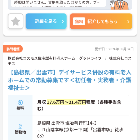
経験は問いません。資格を取ったばかりの方、ブラ
ンクがある方、未経験の方でもご相談下さい！
また、残業はございません。オフの時間を満喫出来
て、家事やプライベートとの両立がしやすい職場で
詳細を見る
無料
紹介してもらう
す♪
ご興味がある方は是非一度マイナビまでお問い合わ
せください。さらに詳細などお伝えします！
訪問看護
更新日：2026年08月04日
株式会社コスモス住宅型有料老人ホーム グッドライフ
株式会社コス
モス
【島根県／出雲市】デイサービス併設の有料老人
ホームでの常勤募集です＜初任者・実務者・介護
福祉士＞
月収
17.6万円～21.4万円
程度（各種手当含
給料
む）
島根県 出雲市 塩冶善行町14-3
ＪＲ山陰本線(京都－下関)「出雲市駅」徒歩
勤務地
6分