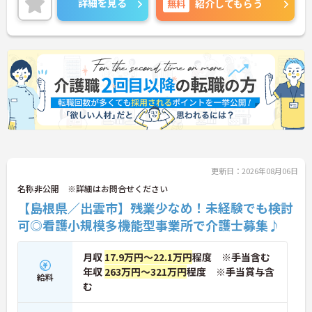
詳細を見る
無料
紹介してもらう
があり、長く安心してお勤めいただけます。ご興味
ある方には、面接対策ポイントなど、さらに詳細を
お話しいたしますのでお気軽にご相談ください。
更新日：2026年08月06日
名称非公開 ※詳細はお問合せください
【島根県／出雲市】残業少なめ！未経験でも検討
可◎看護小規模多機能型事業所で介護士募集♪
月収
17.9万円～22.1万円
程度 ※手当含む
年収
263万円～321万円
程度 ※手当賞与含
給料
む