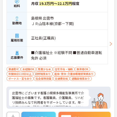
月収
19.3万円～22.1万円
程度
給料
島根県 出雲市
勤務地
ＪＲ山陰本線(京都－下関)
正社員(正職員)
雇用形態
■介護福祉士 ※経験不問 ■普通自動車運転
応募要件
免許 必須
車通勤可
未経験OK
残業少なめ
住宅手当・補助
無資格OK
年間休日110日以上
研修制度あり
産休･育休･介護休暇取得実績あり
ボーナス・賞与あり
社会保険完備
交通費支給
退職金制度あり
出雲市にございます看護小規模多機能型事業所で介
護福祉士の募集です。看護職員、介護職員、リハビ
リ技師みんなで利用者をサポートしています。年間
休日は110日、残業は月平均10時間程度で、メリハ
リのある勤務が可能です。フルタイムパートや嘱託
職員等、ライフスタイルにあわせた多様な就業形態