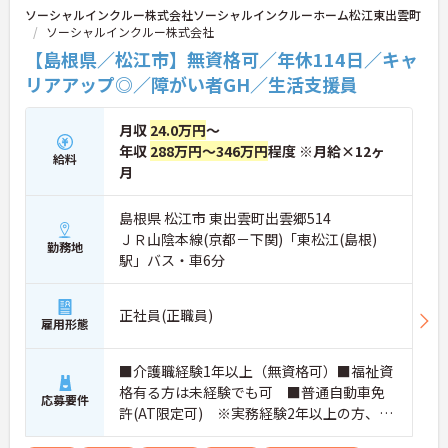
せください。さらに詳細などお伝えします！
ソーシャルインクルー株式会社ソーシャルインクルーホーム松江東出雲町
ソーシャルインクルー株式会社
【島根県／松江市】無資格可／年休114日／キャ
リアアップ◎／障がい者GH／生活支援員
月収
24.0万円
～
年収
288万円～346万円
程度 ※月給×12ヶ
給料
月
島根県 松江市 東出雲町出雲郷514
ＪＲ山陰本線(京都－下関)「東松江(島根)
勤務地
駅」バス・車6分
正社員(正職員)
雇用形態
■介護職経験1年以上（無資格可）■福祉資
格有る方は未経験でも可 ■普通自動車免
応募要件
許(AT限定可) ※実務経験2年以上の方、障
がい者福祉に関する経験をお持ちの方大歓