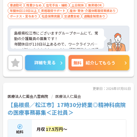
車通勤可
残業少なめ
住宅手当・補助
土日祝休
無資格OK
年間休日110日以上
資格取得サポート
産休･育休･介護休暇取得実績あり
ボーナス・賞与あり
社会保険完備
交通費支給
退職金制度あり
島根県松江市にございますグループホームにて、常
勤の介護職員の募集です！
年間休日が110日以上あるので、ワークライフバラ
ンスが叶います☆また、マイカー通勤可能なので通
勤らくらくです◎
ご興味がありましたら、詳細をお伝えしますので、
詳細を見る
無料
紹介してもらう
お気軽にお問い合わせください！
更新日：2026年07月01日
医療法人仁風会八雲病院
医療法人仁風会
【島根県／松江市】17時30分終業◎精神科病院
の医療事務募集＜正社員＞
月収
17.5万円
～
給料