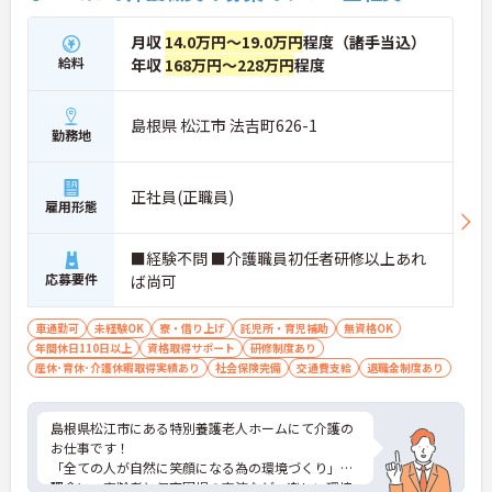
月収
14.0万円～19.0万円
程度（諸手当込）
給料
年収
168万円～228万円
程度
島根県 松江市 法吉町626-1
勤務地
正社員(正職員)
雇用形態
■経験不問 ■介護職員初任者研修以上あれ
応募要件
ば尚可
車通勤可
未経験OK
寮・借り上げ
託児所・育児補助
無資格OK
年間休日110日以上
資格取得サポート
研修制度あり
産休･育休･介護休暇取得実績あり
社会保険完備
交通費支給
退職金制度あり
島根県松江市にある特別養護老人ホームにて介護の
お仕事です！
「全ての人が自然に笑顔になる為の環境づくり」を
理念に、高齢者と保育園児の交流など、楽しい環境