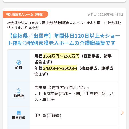
特別養護老人ホーム（特養）
更新日：2026年07月29日
社会福祉法人ひまわり福祉会特別養護老人ホームひまわり園
社会福祉
法人ひまわり福祉会
【島根県／出雲市】年間休日120日以上★ショー
ト夜勤◎特別養護老人ホームの介護職募集です
月収
15.4万円～25.0万円
（夜勤手当、諸手
当含まず）
給料
年収
243万円～350万円
（夜勤手当、諸手当
含まず）
島根県 出雲市 神西沖町2479-6
ＪＲ山陰本線(京都－下関)「出雲神西駅」バ
勤務地
ス・車11分
正社員(正職員)
雇用形態