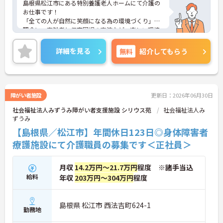
島根県松江市にある特別養護老人ホームにて介護の
お仕事です！
「全ての人が自然に笑顔になる為の環境づくり」を
理念に、高齢者と保育園児の交流など、楽しい環境
づくりを実践されております。
また新たな交通移動として電動カートを地域内で運
詳細を見る
無料
紹介してもらう
行しています！
無資格、未経験であっても、研修や直接指導を通し
て国家資格取得までサポートしてくださいます★
福利厚生も充実しており、高卒から異業種転職の方
まで様々な人たちがこれまでの経験を積んで専門職
障がい者施設
更新日：2026年06月30日
として現場で活躍されています♪
社会福祉法人みずうみ障がい者支援施設 シリウス苑
社会福祉法人み
ご興味ある方には、面接対策ポイントなど、さらに
ずうみ
詳細をお話しいたしますのでお気軽にご相談くださ
い。
【島根県／松江市】年間休日123日◎身体障害者
療護施設にて介護職員の募集です＜正社員＞
月収
14.2万円～21.7万円
程度 ※諸手当込
給料
年収
203万円～304万円
程度
島根県 松江市 西法吉町624-1
勤務地