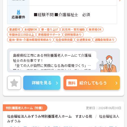
■経験不問 ■介護福祉士 必須
応募要件
車通勤可
未経験OK
寮・借り上げ
託児所・育児補助
無資格OK
年間休日110日以上
資格取得サポート
研修制度あり
産休･育休･介護休暇取得実績あり
社会保険完備
交通費支給
退職金制度あり
島根県松江市にある特別養護老人ホームにて介護福
祉士のお仕事です！
「全ての人が自然に笑顔になる為の環境づくり」を
理念に、高齢者と保育園児の交流など、楽しい環境
づくりを実践されております。
また新たな交通移動として電動カートを地域内で運
詳細を見る
無料
紹介してもらう
行しています！
介護福祉士資格があって経験豊富な方から実務経験
があまりない方でも、まずは丁寧に指導がございま
す★
福利厚生も充実しており、高卒から異業種転職の方
特別養護老人ホーム（特養）
更新日：2026年06月30日
まで様々な人たちがこれまでの経験を積んで専門職
社会福祉法人みずうみ特別養護老人ホーム すまいる苑
社会福祉法人
として現場で活躍されています♪
みずうみ
ご興味ある方には、面接対策ポイントなど、さらに
詳細をお話しいたしますのでお気軽にご相談くださ