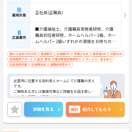
正社員(正職員)
雇用形態
■介護福祉士、介護職員実務者研修、介護
職員初任者研修、ホームヘルパー1級、ホー
応募要件
ムヘルパー2級いずれかの資格をお持ちの方
■普通自動車運転免許（AT限定可）必須
駅から徒歩10分以内
車通勤可
未経験OK
残業少なめ
無資格OK
日勤のみ
資格取得サポート
産休･育休･介護休暇取得実績あり
ボーナス・賞与あり
社会保険完備
交通費支給
退職金制度あり
出雲市に位置する有料老人ホームにて介護職の求人
です。
ご興味ある方には面接対策など詳細をお話を致しま
すのでお気軽にご連絡ください。
詳細を見る
無料
紹介してもらう