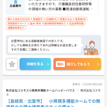
いただきますので、介護職員初任者研修等
応募要件
の資格の無い方の募集 ■普通自動車運転免
許（AT限定可）
駅から徒歩10分以内
車通勤可
未経験OK
残業少なめ
無資格OK
資格取得サポート
産休･育休･介護休暇取得実績あり
社会保険完備
退職金制度あり
出雲市内にある高齢者施設での求人です。
少しでも興味をお持ちであれば詳細なお話を致しま
すので気軽にご連絡ください。
詳細を見る
無料
紹介してもらう
更新日：2026年08月04日
株式会社コスモス小規模多機能ホームハッピーハウス
株式会社コスモ
ス
【島根県／出雲市】 小規模多機能ホームでの無
資格の介護士様募集です＜介護士＞