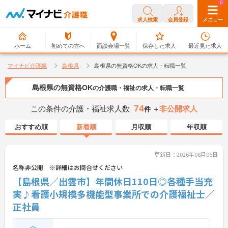
0
0
求人検索
会員登録
メニュー
ホーム
初めての方へ
面談会場一覧
保存した求人
最近見た求人
マイナビ介護職
島根県
島根県の無資格OKの求人・転職一覧
島根県の無資格OK
の介護職・福祉の求人・転職一覧
74
この条件の介護・福祉求人数
非公開求人
件 ＋
おすすめ順
新着順
月収順
年収順
更新日：2026年08月06日
名称非公開 ※詳細はお問合せください
【島根県／出雲市】年間休日110日◎各種手当充
実♪看護小規模多機能型事業所での介護福祉士／
正社員