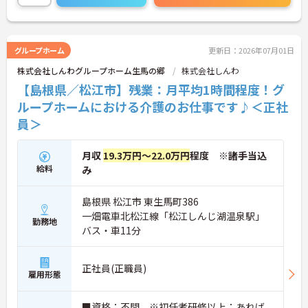
ご連絡ください！
グループホーム
更新日：2026年07月01日
株式会社しんわグループホーム生馬の郷
株式会社しんわ
【島根県／松江市】残業：月平均1時間程度！グ
ループホームにおける介護のお仕事です♪＜正社
員＞
月収
19.3万円～22.0万円
程度 ※諸手当込
給料
み
島根県 松江市 東生馬町386
一畑電車北松江線「松江しんじ湖温泉駅」
勤務地
バス・車11分
正社員(正職員)
雇用形態
■資格：不問 ※初任者研修以上：あれば