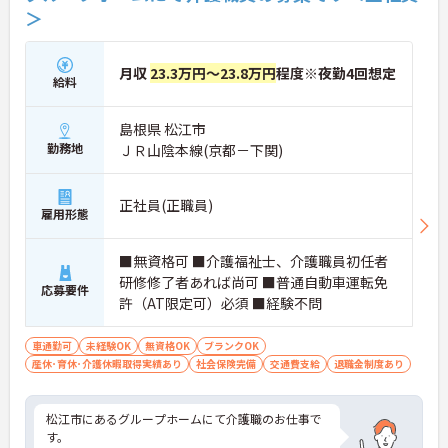
＞
月収
23.3万円～23.8万円
程度※夜勤4回想定
給料
島根県 松江市
勤務地
ＪＲ山陰本線(京都－下関)
正社員(正職員)
雇用形態
■無資格可 ■介護福祉士、介護職員初任者
研修修了者あれば尚可 ■普通自動車運転免
応募要件
許（AT限定可）必須 ■経験不問
車通勤可
未経験OK
無資格OK
ブランクOK
産休･育休･介護休暇取得実績あり
社会保険完備
交通費支給
退職金制度あり
松江市にあるグループホームにて介護職のお仕事で
す。