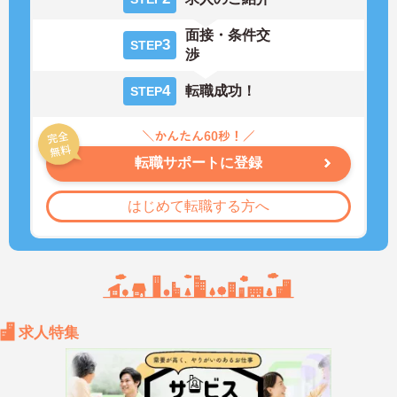
面接・条件交
3
STEP
渉
4
転職成功！
STEP
転職サポートに登録
はじめて転職する方へ
求人特集