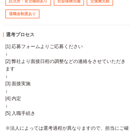
託児所・育児補助あり
社会保険完備
交通費支給
退職金制度あり
選考プロセス
[1] 応募フォームよりご応募ください
↓
[2] 弊社より面接日程の調整などの連絡をさせていただき
ます
↓
[3] 面接実施
↓
[4] 内定
↓
[5] 入職手続き
※法人によっては選考過程が異なりますので、担当にご確