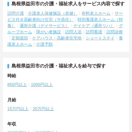
島根県益田市の介護・福祉求人をサービス内容で探す
訪問介護
介護老人保健施設（老健）
有料老人ホーム
サー
ビス付き高齢者向け住宅（サ高住）
特別養護老人ホーム（特
養）
通所介護（デイサービス）
デイケア（通所リハ）
グ
ループホーム
障がい者施設
訪問入浴
訪問看護
訪問診療
定期巡回
ケアハウス・高齢者住宅地
ショートステイ
養
護老人ホーム
介護予防
島根県益田市の介護・福祉求人を給与で探す
時給
850円以上
1000円以上
月給
15万円以上
20万円以上
年収