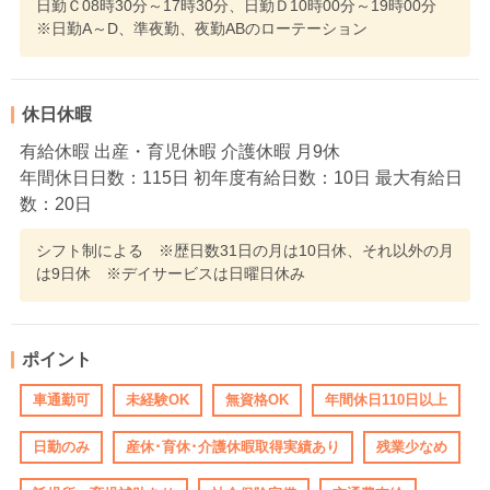
日勤Ｃ08時30分～17時30分、日勤Ｄ10時00分～19時00分
※日勤A～D、準夜勤、夜勤ABのローテーション
休日休暇
有給休暇 出産・育児休暇 介護休暇 月9休
年間休日日数：115日 初年度有給日数：10日 最大有給日
数：20日
シフト制による ※歴日数31日の月は10日休、それ以外の月
は9日休 ※デイサービスは日曜日休み
ポイント
車通勤可
未経験OK
無資格OK
年間休日110日以上
日勤のみ
産休･育休･介護休暇取得実績あり
残業少なめ