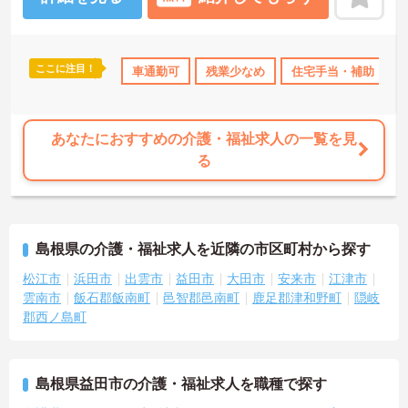
ご興味のある方には、面接対策ポイントなど、さらに詳細をお話し
いたしますのでお気軽にご相談ください！
ここに注目！
資格OK
産休･育休･介護休暇取得実績あり
車通勤可
残業少なめ
ボーナス・賞与あり
住宅手当・補助
あなたにおすすめの介護・福祉求人の一覧を見
る
島根県の介護・福祉求人を近隣の市区町村から探す
松江市
浜田市
出雲市
益田市
大田市
安来市
江津市
雲南市
飯石郡飯南町
邑智郡邑南町
鹿足郡津和野町
隠岐
郡西ノ島町
島根県益田市の介護・福祉求人を職種で探す