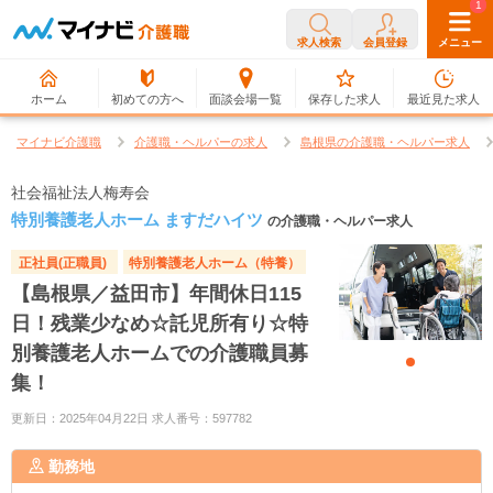
0
1
求人検索
会員登録
メニュー
ホーム
初めての方へ
面談会場一覧
保存した求人
最近見た求人
マイナビ介護職
介護職・ヘルパーの求人
島根県の介護職・ヘルパー求人
社会福祉法人梅寿会
特別養護老人ホーム ますだハイツ
の介護職・ヘルパー求人
正社員(正職員)
特別養護老人ホーム（特養）
【島根県／益田市】年間休日115
日！残業少なめ☆託児所有り☆特
別養護老人ホームでの介護職員募
集！
更新日：2025年04月22日 求人番号：597782
勤務地