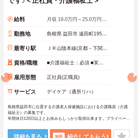
です♪＜正社員・介護福祉士＞
給料
月収 19.0万円～25.0万円程度 ※諸手当込み
勤務地
島根県 益田市 遠田町1956-8
最寄り駅
ＪＲ山陰本線(京都－下関)「石見津田駅」バス・車8分
資格/職種
■介護福祉士：必須 ■実務経験：必須 ※PCスキル：基礎的な入力作業ができる
雇用形態
正社員(正職員)
サービス
デイケア（通所リハ）
島根県益田市に位置する介護老人保健施設における介護職員（介護
福祉士）の募集です。
年間休日120日以上とお休みもしっかり取得出来ます。プライベート
を大切にしながらご勤務いただけます。
24時間職員専用保育施設など福利厚生が充実しているのでご家庭と
の両立を大事にされたい方にオススメです。
詳細を見る
紹介してもらう
無料