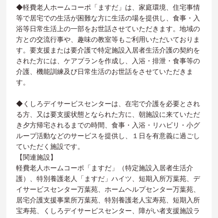
◆軽費老人ホームコーポ「ますだ」は、家庭環境、住宅事情
等で居宅での生活が困難な方に生活の場を提供し、食事・入
浴等日常生活上の一部をお世話させていただきます。地域の
方との交流行事や、趣味の教室等もご利用いただいておりま
す。要支援または要介護で特定施設入居者生活介護の契約を
された方には、ケアプランを作成し、入浴・排泄・食事等の
介護、機能訓練及び日常生活のお世話をさせていただきま
す。
◆くしろデイサービスセンターは、在宅で介護を必要とされ
る方、又は要支援状態となられた方に、朝施設に来ていただ
き夕方帰宅されるまでの時間、食事・入浴・リハビリ・小グ
ループ活動などのサービスを提供し、１日を有意義に過ごし
ていただく施設です。
【関連施設】
軽費老人ホームコーポ「ますだ」（特定施設入居者生活介
護）、特別養護老人「ますだ」ハイツ、短期入所万葉苑、デ
イサービスセンター万葉苑、ホームヘルプセンター万葉苑、
居宅介護支援事業所万葉苑、特別養護老人宝寿苑、短期入所
宝寿苑、くしろデイサービスセンター、障がい者支援施設ラ