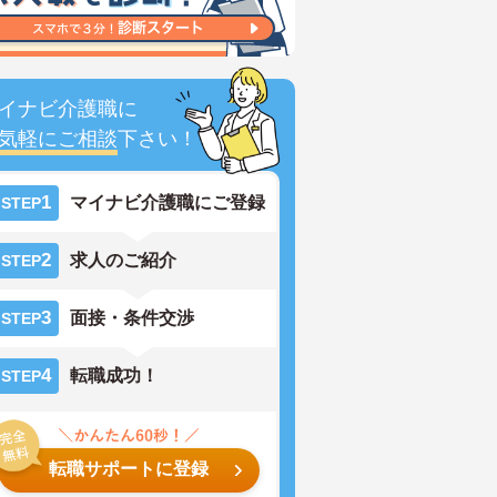
イナビ介護職に
気軽にご相談
下さい！
1
マイナビ介護職にご登録
STEP
2
求人のご紹介
STEP
3
面接・条件交渉
STEP
4
転職成功！
STEP
転職サポートに登録