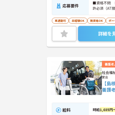
■資格不問 
応募要件
許必須（AT
車通勤可
未経験OK
無資格OK
ボー
詳細を
養護老
社会福
愛会
【島
養護
給料
時給
1,035円