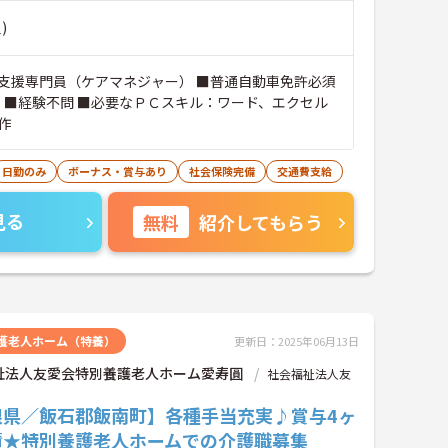
)
支援専門員（ケアマネジャー） ■普通自動車免許必須
） ■経験不問 ■必要なＰＣスキル：ワード、エクセル
作
日勤のみ
ボーナス・賞与あり
社会保険完備
交通費支給
見る
無料
紹介してもらう
護老人ホーム（特養）
更新日：2025年06月13日
祉法人友愛会特別養護老人ホーム愛寿圓
社会福祉法人友
根県／飯石郡飯南町】各種手当充実♪賞与4ヶ
績★特別養護老人ホームでの介護職募集