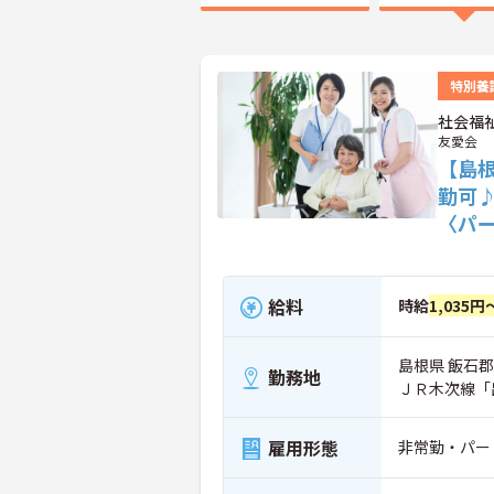
特別養
社会福
友愛会
【島
勤可
〈パ
給料
時給
1,035円
島根県 飯石郡
勤務地
ＪＲ木次線「
雇用形態
非常勤・パー