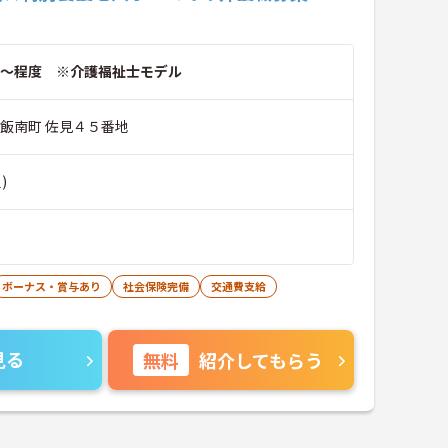
～程度 ※介護福祉士モデル
郡飯南町 佐見４５番地
)
ボーナス・賞与あり
社会保険完備
交通費支給
見る
無料
紹介してもらう