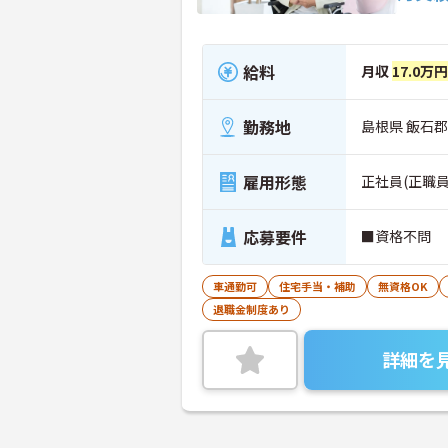
給料
月収
17.0万円
勤務地
島根県 飯石
雇用形態
正社員(正職員
応募要件
■資格不問
車通勤可
住宅手当・補助
無資格OK
退職金制度あり
詳細を