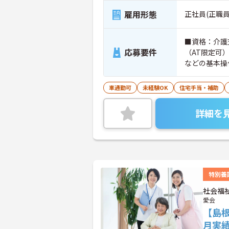
雇用形態
正社員(正職員
■資格：介護
応募要件
（AT限定可
などの基本操
車通勤可
未経験OK
住宅手当・補助
詳細を
特別養
社会福
愛会
【島
月実