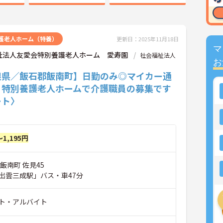
護老人ホーム（特養）
更新日：2025年11月18日
マ
祉法人友愛会特別養護老人ホーム 愛寿園
社会福祉法人
お
根県／飯石郡飯南町】日勤のみ◎マイカー通
♪特別養護老人ホームで介護職員の募集です
ート〉
～1,195円
飯南町 佐見45
出雲三成駅」バス・車47分
ト・アルバイト