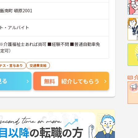
飯南町 頓原2001
ト・アルバイト
※介護福祉士あれば尚可 ■経験不問 ■普通自動車免
限定可）
ナス・賞与あり
交通費支給
見る
無料
紹介してもらう