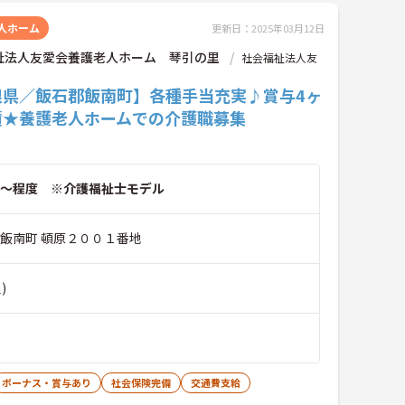
人ホーム
更新日：2025年03月12日
祉法人友愛会養護老人ホーム 琴引の里
社会福祉法人友
根県／飯石郡飯南町】各種手当充実♪賞与4ヶ
績★養護老人ホームでの介護職募集
～程度 ※介護福祉士モデル
郡飯南町 頓原２００１番地
)
ボーナス・賞与あり
社会保険完備
交通費支給