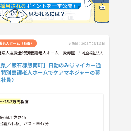
護老人ホーム（特養）
更新日：2025年08月13日
祉法人友愛会特別養護老人ホーム 愛寿園
社会福祉法人
根県／飯石郡飯南町】日勤のみ◎マイカー通
♪特別養護老人ホームでケアマネジャーの募
正社員〉
円～25.2万円
程度
飯南町 佐見45
出雲八代駅」バス・車47分