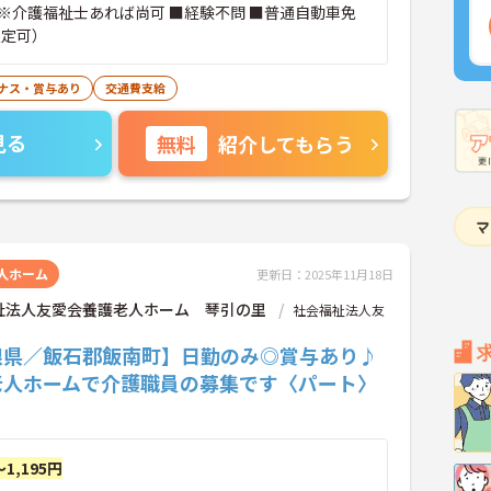
※介護福祉士あれば尚可 ■経験不問 ■普通自動車免
限定可）
ナス・賞与あり
交通費支給
見る
無料
紹介してもらう
人ホーム
更新日：2025年11月18日
祉法人友愛会養護老人ホーム 琴引の里
社会福祉法人友
根県／飯石郡飯南町】日勤のみ◎賞与あり♪
老人ホームで介護職員の募集です〈パート〉
～1,195円