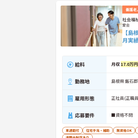
養護老
社会福
愛会
【島
月実
給料
月収
17.0万円
勤務地
島根県 飯石
雇用形態
正社員(正職員
応募要件
■資格不問
車通勤可
住宅手当・補助
無資格OK
退職金制度あり