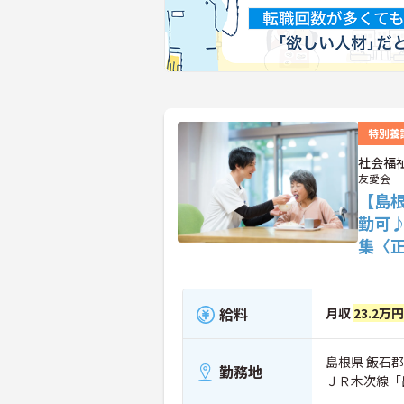
特別養
社会福
友愛会
【島
勤可
集〈
給料
月収
23.2万
島根県 飯石郡
勤務地
ＪＲ木次線「