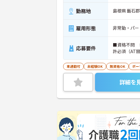
勤務地
島根県 飯石郡
雇用形態
非常勤・パー
■資格不問 
応募要件
許必須（AT
車通勤可
未経験OK
無資格OK
ボー
詳細を