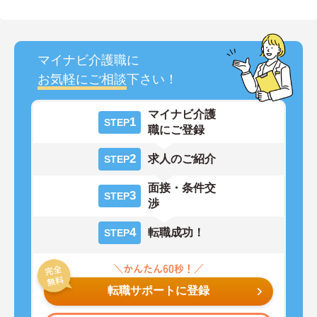
マイナビ介護職に
お気軽にご相談
下さい！
マイナビ介護
1
STEP
職にご登録
2
求人のご紹介
STEP
面接・条件交
3
STEP
渉
4
転職成功！
STEP
転職サポートに登録