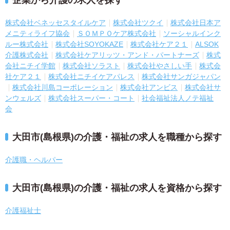
企業から介護の求人を探す
株式会社ベネッセスタイルケア
株式会社ツクイ
株式会社日本ア
メニティライフ協会
ＳＯＭＰＯケア株式会社
ソーシャルインク
ルー株式会社
株式会社SOYOKAZE
株式会社ケア２１
ALSOK
介護株式会社
株式会社ケアリッツ・アンド・パートナーズ
株式
会社ニチイ学館
株式会社ソラスト
株式会社やさしい手
株式会
社ケア２１
株式会社ニチイケアパレス
株式会社サンガジャパン
株式会社川島コーポレーション
株式会社アンビス
株式会社サ
ンウェルズ
株式会社スーパー・コート
社会福祉法人ノテ福祉
会
大田市(島根県)の介護・福祉の求人を職種から探す
介護職・ヘルパー
大田市(島根県)の介護・福祉の求人を資格から探す
介護福祉士