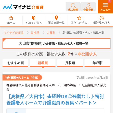
0
0
求人検索
会員登録
メニュー
ホーム
初めての方へ
面談会場一覧
保存した求人
最近見た求人
マイナビ介護職
島根県
大田市
島根県の介護職・求人・転職一覧
大田市(島根県)
の介護職・福祉の求人・転職一覧
2
この条件の介護・福祉求人数
非公開求人
件 ＋
おすすめ順
新着順
月収順
年収順
特別養護老人ホーム（特養）
更新日：2026年06月26日
社会福祉法人慈光会特別養護老人ホーム 湯の郷苑
社会福祉法人慈光
会
【島根県／大田市】未経験OK◎残業なし♪特別
養護老人ホームで介護職員の募集＜パート＞