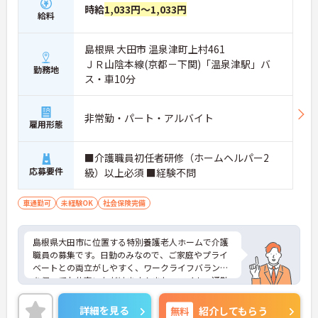
時給
1,033円～1,033円
給料
島根県 大田市 温泉津町上村461
ＪＲ山陰本線(京都－下関)「温泉津駅」バ
勤務地
ス・車10分
非常勤・パート・アルバイト
雇用形態
■介護職員初任者研修（ホームヘルパー2
応募要件
級）以上必須 ■経験不問
車通勤可
未経験OK
社会保険完備
島根県大田市に位置する特別養護老人ホームで介護
職員の募集です。日勤のみなので、ご家庭やプライ
ベートとの両立がしやすく、ワークライフバランス
を保ってお仕事いただけます！また、マイカー通勤
OK◎無料駐車場完備で安心です♪ご興味のある方は
ご面接のポイントお伝えしますのでご気軽にお問い
詳細を見る
無料
紹介してもらう