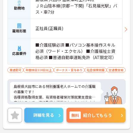
ＪＲ山陰本線(京都－下関)「石見福光駅」バ
勤務地
ス・車7分
正社員(正職員)
雇用形態
■介護経験必須 ■パソコン基本操作スキル
必須（ワード・エクセル） ■介護福祉士資
応募要件
格必須 ■普通自動車運転免許（AT限定可）
車通勤可
年間休日110日以上
ボーナス・賞与あり
社会保険完備
交通費支給
島根県大田市にある特別養護老人ホームでの介護職
の募集です！
各種資格取得支援、有資格者確保対策就業支度金制
度があるので、資格取得を頑張りたい方にはおすす
めです☆
昇給・賞与実績があり、他にも夜勤手当や資格手当
詳細を見る
無料
紹介してもらう
が充実しているので金銭面的にも安心です◎
残業は月5時間程度と少なく、完全週休2日制なの
で、プライベートも大切にできる環境です。