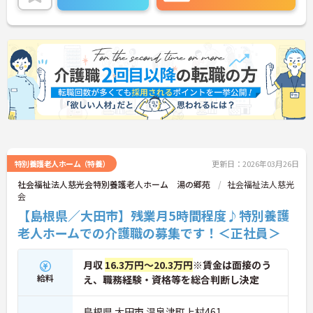
合わせください。
特別養護老人ホーム（特養）
更新日：2026年03月26日
社会福祉法人慈光会特別養護老人ホーム 湯の郷苑
社会福祉法人慈光
会
【島根県／大田市】残業月5時間程度♪特別養護
老人ホームでの介護職の募集です！＜正社員＞
月収
16.3万円～20.3万円
※賃金は面接のう
給料
え、職務経験・資格等を総合判断し決定
島根県 大田市 温泉津町上村461