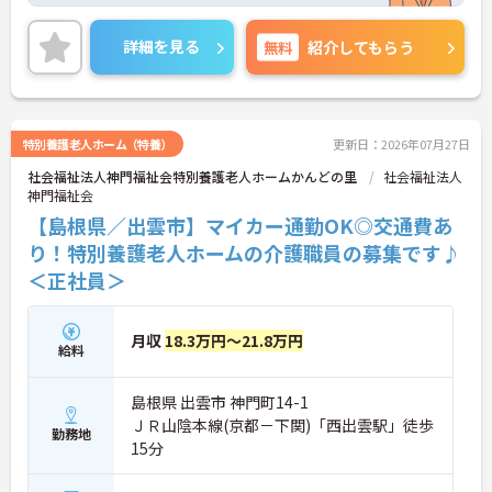
ご興味のある方には、面接対策ポイントなど、さら
に詳細をお話いたしますので、お気軽にご相談くだ
詳細を見る
無料
紹介してもらう
さい。
特別養護老人ホーム（特養）
更新日：2026年07月27日
社会福祉法人神門福祉会特別養護老人ホームかんどの里
社会福祉法人
神門福祉会
【島根県／出雲市】マイカー通勤OK◎交通費あ
り！特別養護老人ホームの介護職員の募集です♪
＜正社員＞
月収
18.3万円～21.8万円
給料
島根県 出雲市 神門町14-1
ＪＲ山陰本線(京都－下関)「西出雲駅」徒歩
勤務地
15分