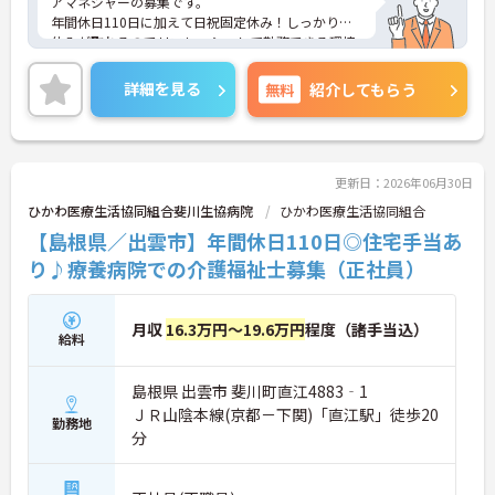
アマネジャーの募集です。
年間休日110日に加えて日祝固定休み！しっかりお
休みが取れるのでリフレッシュして勤務できる環境
です◎
残業も少なめなので、プライベートの予定も立てや
詳細を見る
無料
紹介してもらう
すいですよ！
ご興味ある方には、面接対策ポイントなど、さらに
詳細をお話しいたしますのでお気軽にご相談くださ
い。
更新日：2026年06月30日
ひかわ医療生活協同組合斐川生協病院
ひかわ医療生活協同組合
【島根県／出雲市】年間休日110日◎住宅手当あ
り♪療養病院での介護福祉士募集（正社員）
月収
16.3万円～19.6万円
程度（諸手当込）
給料
島根県 出雲市 斐川町直江4883‐1
ＪＲ山陰本線(京都－下関)「直江駅」徒歩20
勤務地
分