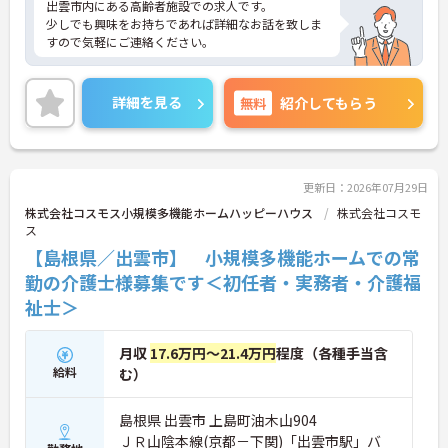
出雲市内にある高齢者施設での求人です。
少しでも興味をお持ちであれば詳細なお話を致しま
すので気軽にご連絡ください。
詳細を見る
無料
紹介してもらう
更新日：2026年07月29日
株式会社コスモス小規模多機能ホームハッピーハウス
株式会社コスモ
ス
【島根県／出雲市】 小規模多機能ホームでの常
勤の介護士様募集です＜初任者・実務者・介護福
祉士＞
月収
17.6万円～21.4万円
程度（各種手当含
給料
む）
島根県 出雲市 上島町油木山904
ＪＲ山陰本線(京都－下関)「出雲市駅」バ