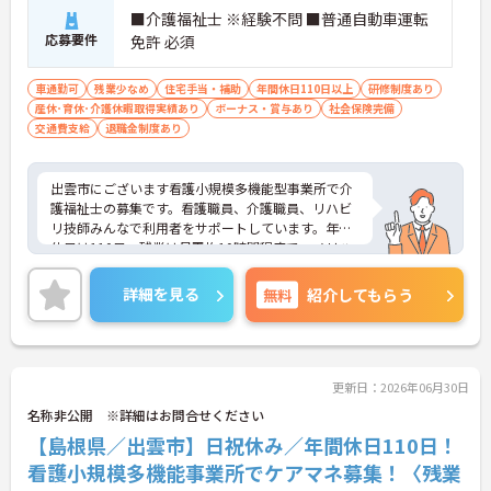
■介護福祉士 ※経験不問 ■普通自動車運転
応募要件
免許 必須
車通勤可
残業少なめ
住宅手当・補助
年間休日110日以上
研修制度あり
産休･育休･介護休暇取得実績あり
ボーナス・賞与あり
社会保険完備
交通費支給
退職金制度あり
出雲市にございます看護小規模多機能型事業所で介
護福祉士の募集です。看護職員、介護職員、リハビ
リ技師みんなで利用者をサポートしています。年間
休日は110日、残業は月平均10時間程度で、メリハ
リのある勤務が可能です。フルタイムパートや嘱託
職員等、ライフスタイルにあわせた多様な就業形態
詳細を見る
無料
紹介してもらう
があり、長く安心してお勤めいただけます。ご興味
ある方には、面接対策ポイントなど、さらに詳細を
お話しいたしますのでお気軽にご相談ください。
更新日：2026年06月30日
名称非公開 ※詳細はお問合せください
【島根県／出雲市】日祝休み／年間休日110日！
看護小規模多機能事業所でケアマネ募集！〈残業