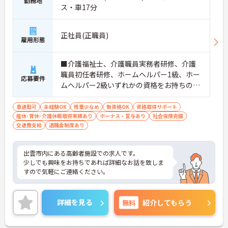
勤務地
ス・車17分
正社員(正職員)
雇用形態
■介護福祉士、介護職員実務者研修、介護
職員初任者研修、ホームヘルパー1級、ホー
応募要件
ムヘルパー2級いずれかの資格をお持ちの方
■普通自動車運転免許（AT限定可）必須
車通勤可
未経験OK
残業少なめ
無資格OK
資格取得サポート
産休･育休･介護休暇取得実績あり
ボーナス・賞与あり
社会保険完備
交通費支給
退職金制度あり
出雲市内にある高齢者施設での求人です。
少しでも興味をお持ちであれば詳細なお話を致しま
すので気軽にご連絡ください。
詳細を見る
無料
紹介してもらう