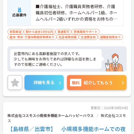
■介護福祉士、介護職員実務者研修、介護
職員初任者研修、ホームヘルパー1級、ホー
応募要件
ムヘルパー2級いずれかの資格をお持ちの
方 ※介護職夜勤実務経験2年以上 ■普通自
動車運転免許（AT限定可）
夜勤専従
駅から徒歩10分以内
車通勤可
資格取得サポート
産休･育休･介護休暇取得実績あり
社会保険完備
交通費支給
退職金制度あり
出雲市内にある高齢者施設での求人です。
少しでも興味をお持ちであれば詳細なお話を致しま
すので気軽にご連絡ください。
詳細を見る
無料
紹介してもらう
更新日：2026年08月04日
株式会社コスモス小規模多機能ホームハッピーハウス
株式会社コスモ
ス
【島根県／出雲市】 小規模多機能ホームでの夜