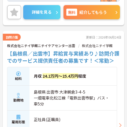
詳細をお話しいたしますのでお気軽にご相談くださ
い。
詳細を見る
無料
紹介してもらう
訪問介護
更新日：2026年06月24日
株式会社ニチイ学館ニチイケアセンター出雲
株式会社ニチイ学館
【島根県／出雲市】昇給賞与実績あり♪訪問介護
でのサービス提供責任者の募集です！＜常勤＞
月収
24.2万円～25.4万円
程度
給料
島根県 出雲市 大津朝倉3-4-5
一畑電車北松江線「電鉄出雲市駅」バス・
勤務地
車5分
正社員(正職員)
雇用形態