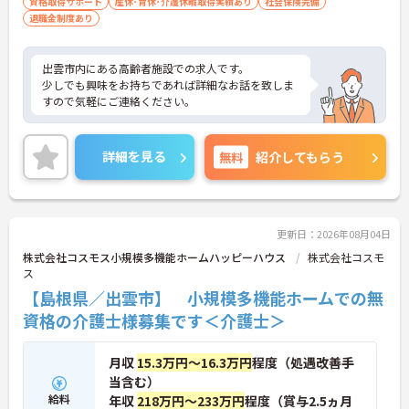
資格取得サポート
産休･育休･介護休暇取得実績あり
社会保険完備
退職金制度あり
出雲市内にある高齢者施設での求人です。
少しでも興味をお持ちであれば詳細なお話を致しま
すので気軽にご連絡ください。
詳細を見る
無料
紹介してもらう
更新日：2026年08月04日
株式会社コスモス小規模多機能ホームハッピーハウス
株式会社コスモ
ス
【島根県／出雲市】 小規模多機能ホームでの無
資格の介護士様募集です＜介護士＞
月収
15.3万円～16.3万円
程度（処遇改善手
当含む）
給料
年収
218万円～233万円
程度（賞与2.5ヵ月