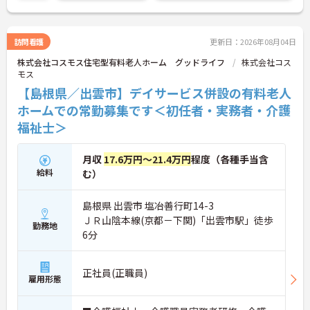
ご興味ある方には、面接対策ポイントなど、さらに
詳細をお話しいたしますのでお気軽にご相談くださ
い。
訪問看護
更新日：2026年08月04日
株式会社コスモス住宅型有料老人ホーム グッドライフ
株式会社コス
モス
【島根県／出雲市】デイサービス併設の有料老人
ホームでの常勤募集です＜初任者・実務者・介護
福祉士＞
月収
17.6万円～21.4万円
程度（各種手当含
給料
む）
島根県 出雲市 塩冶善行町14-3
ＪＲ山陰本線(京都－下関)「出雲市駅」徒歩
勤務地
6分
正社員(正職員)
雇用形態