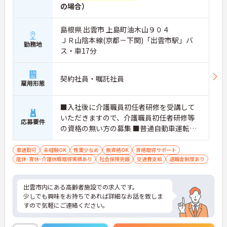
の場合）
島根県 出雲市 上島町油木山９０４
ＪＲ山陰本線(京都－下関)「出雲市駅」バ
勤務地
ス・車17分
契約社員・嘱託社員
雇用形態
■入社後に介護職員初任者研修を受講して
いただきますので、介護職員初任者研修等
応募要件
の資格の無い方の募集 ■普通自動車運転免
許（AT限定可）
車通勤可
未経験OK
残業少なめ
無資格OK
資格取得サポート
産休･育休･介護休暇取得実績あり
社会保険完備
交通費支給
退職金制度あり
出雲市内にある高齢者施設での求人です。
少しでも興味をお持ちであれば詳細なお話を致しま
すので気軽にご連絡ください。