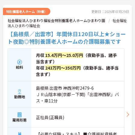
特別養護老人ホーム（特養）
更新日：2026年07月29日
社会福祉法人ひまわり福祉会特別養護老人ホームひまわり園
社会福祉
法人ひまわり福祉会
【島根県／出雲市】年間休日120日以上★ショー
ト夜勤◎特別養護老人ホームの介護職募集です
月収
15.4万円～25.0万円
（夜勤手当、諸手
当含まず）
給料
年収
243万円～350万円
（夜勤手当、諸手当
含まず）
島根県 出雲市 神西沖町2479-6
ＪＲ山陰本線(京都－下関)「出雲神西駅」バ
勤務地
ス・車11分
正社員(正職員)
雇用形態
【必要な経験・スキル】 ■介護福祉資格者