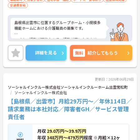
交通費支給
島根県出雲市に位置するグループホーム・小規模多
機能ホームにおける介護職員の募集です。
マイカー通勤が可能なので、通勤が苦になりませ
ん。ご利用者一人ひとりに寄り添って介護サービス
の提供を行っていただける方を募集しています。
詳細を見る
無料
紹介してもらう
ご興味のある方には、面接対策ポイントなど、さら
に詳細をお話しいたしますのでお気軽にご相談くだ
さい！
更新日：2026年06月29日
ソーシャルインクルー株式会社ソーシャルインクルーホーム出雲常松町
ソーシャルインクルー株式会社
【島根県／出雲市】月給29万円～／年休114日／
請求業務は本社対応／障害者GH／サービス管理
責任者
月収
29.0万円～39.9万円
年収
348万円～479万円
程度 ※月給×12ヶ
給料