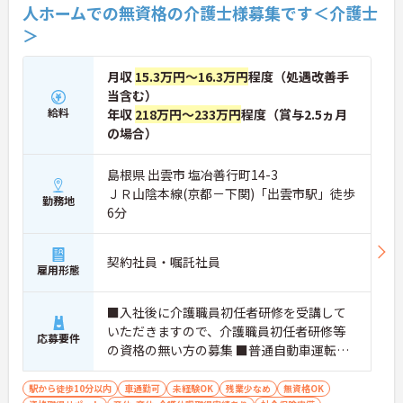
人ホームでの無資格の介護士様募集です＜介護士
＞
月収
15.3万円～16.3万円
程度（処遇改善手
当含む）
給料
年収
218万円～233万円
程度（賞与2.5ヵ月
の場合）
島根県 出雲市 塩冶善行町14-3
ＪＲ山陰本線(京都－下関)「出雲市駅」徒歩
勤務地
6分
契約社員・嘱託社員
雇用形態
■入社後に介護職員初任者研修を受講して
いただきますので、介護職員初任者研修等
応募要件
の資格の無い方の募集 ■普通自動車運転免
許（AT限定可）
駅から徒歩10分以内
車通勤可
未経験OK
残業少なめ
無資格OK