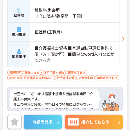
島根県 出雲市
勤務地
ＪＲ山陰本線(京都－下関)
正社員(正職員)
雇用形態
■介護福祉士資格 ■普通自動車運転免許必
須（ＡＴ限定可） ■簡単なword入力などが
応募要件
できる方
車通勤可
残業少なめ
住宅手当・補助
研修制度あり
産休･育休･介護休暇取得実績あり
社会保険完備
交通費支給
退職金制度あり
出雲市にございます看護小規模多機能型事業所で介
護士の募集です。
今回の募集は経験不問◎自分の経験に自信がない…
という方でも安心して働ける受け入れ態勢が整って
います！
残業少なめなので、メリハリをつけた勤務も可能で
詳細を見る
無料
紹介してもらう
す！