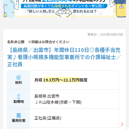
更新日：2026年06月30日
名称非公開 ※詳細はお問合せください
【島根県／出雲市】年間休日110日◎各種手当充
実♪看護小規模多機能型事業所での介護福祉士／
正社員
月収
19.3万円～22.1万円
程度
給料
島根県 出雲市
勤務地
ＪＲ山陰本線(京都－下関)
正社員(正職員)
雇用形態