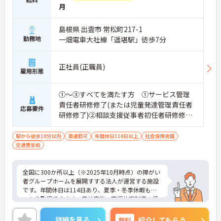
月
島根県 出雲市 常松町217-1
勤務地
一畑電車大社線「遥堪駅」徒歩7分
正社員(正職員)
雇用形態
①～③すべてを満たす方 ①サービス管理
責任者研修修了(または児童発達管理責任者
応募要件
研修修了)②相談支援従事者初任者研修修了
(または相談支援従事者実務者研修修了)③普
通自動車運転免許(AT限定可)
駅から徒歩10分以内
車通勤可
年間休日110日以上
社会保険完備
交通費支給
全国に300か所以上（※2025年10月時点）の障がい
者グループホームを展開すする法人が運営する施設
です。年間休日は114日あり、夏季・冬季休暇もし
っかり取得できます。産前産後・育児休暇制度の活
用実績も豊富で、子育て中の方も多数活躍してお
り、ライフステージに変化があっても安心して長く
詳細を見る
無料
紹介してもらう