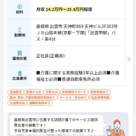
月収
24.2万円～25.4万円
程度
給料
島根県 出雲市 天神町869 天神ビル3F303号
ＪＲ山陰本線(京都－下関)「出雲市駅」バ
勤務地
ス・車4分
正社員(正職員)
雇用形態
■介護に関する実務経験3年以上必須■介護
応募要件
福祉士必須■普通自動車免許必須
車通勤可
残業少なめ
日勤のみ
資格取得サポート
研修制度あり
産休･育休･介護休暇取得実績あり
ボーナス・賞与あり
社会保険完備
交通費支給
退職金制度あり
島根県出雲市に位置する訪問介護でのサービス提供
責任者の募集です！
手当充実★福利厚生が整った環境での就業です♪
ご興味ある方には、面接対策ポイントなど、さらに