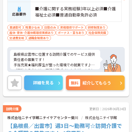
■介護に関する実務経験3年以上必須■介護
応募要件
福祉士必須■普通自動車免許必須
車通勤可
残業少なめ
日勤のみ
資格取得サポート
研修制度あり
産休･育休･介護休暇取得実績あり
ボーナス・賞与あり
社会保険完備
交通費支給
退職金制度あり
島根県出雲市に位置する訪問介護でのサービス提供
責任者の募集です！
手当充実★福利厚生が整った環境での就業です♪
ご興味ある方には、面接対策ポイントなど、さらに
詳細をお話しいたしますのでお気軽にご相談くださ
い。
詳細を見る
無料
紹介してもらう
訪問介護
更新日：2026年06月24日
株式会社ニチイ学館ニチイケアセンター斐川
株式会社ニチイ学館
【島根県／出雲市】週3日～勤務可☆訪問介護で