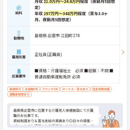
月収
21.0万円～24.6万円
程度（夜勤月5回想
定）
給料
年収
297万円～348万円
程度（賞与3.0ヶ
月、夜勤月5回想定）
島根県 出雲市 江田町278
勤務地
正社員(正職員)
雇用形態
■資格：介護福祉士 必須 ■経験：不問 ■
応募要件
普通自動車運転免許 必須
車通勤可
未経験OK
ブランクOK
ボーナス・賞与あり
社会保険完備
退職金制度あり
島根県出雲市に位置する介護老人保健施設にて介護
職のお仕事です。
昇給制度あり＆賞与支給の実績あり◎日々の頑張り
がしっかりと評価される環境で、やりがいを持って