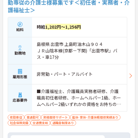
勤専従の介護士様募集です＜初任者・実務者・介
護福祉士＞
時給
1,202円～1,256円
給料
島根県 出雲市 上島町油木山９０４
ＪＲ山陰本線(京都－下関)「出雲市駅」バ
勤務地
ス・車17分
非常勤・パート・アルバイト
雇用形態
■介護福祉士、介護職員実務者研修、介護
職員初任者研修、ホームヘルパー1級、ホー
応募要件
ムヘルパー2級いずれかの資格をお持ちの
方 ※介護職夜勤実務経験2年以上 ■普通自
動車運転免許（AT限定可）
夜勤専従
車通勤可
資格取得サポート
産休･育休･介護休暇取得実績あり
社会保険完備
交通費支給
退職金制度あり