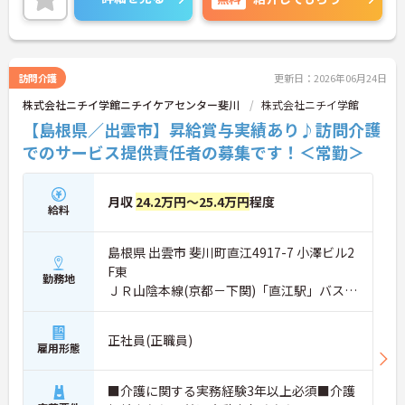
働ける環境です。職場では20代から60代まで幅広い
年代のスタッフがそれぞれの経験を活かして活躍し
ています。一般社員研修や外部勉強会受講支援な
ど、スキルアップを支える制度が整っているため安
心です。また、請求・申請業務は本社専門部署が一
訪問介護
更新日：2026年06月24日
括対応するため、利用者さまへの支援に集中できま
株式会社ニチイ学館ニチイケアセンター斐川
株式会社ニチイ学館
す。キャリアアップを目指したい方、プライベート
と両立しながら専門性を高めたい方におすすめで
【島根県／出雲市】昇給賞与実績あり♪訪問介護
す。ご興味のある方は詳細等をお伝えしますので、
でのサービス提供責任者の募集です！＜常勤＞
お気軽にお問い合わせください。
月収
24.2万円～25.4万円
程度
給料
島根県 出雲市 斐川町直江4917-7 小澤ビル2
F東
勤務地
ＪＲ山陰本線(京都－下関)「直江駅」バス・
車3分
正社員(正職員)
雇用形態
■介護に関する実務経験3年以上必須■介護