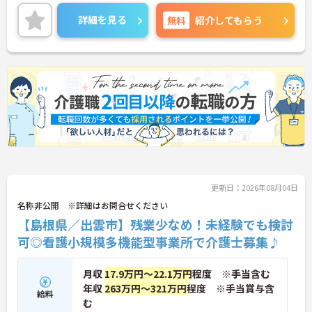
働けます。
月9日休みで、しっかりお休みが取れる環境です。ワ
詳細を見る
無料
紹介してもらう
ークライフバランスを大切にしたい方にもオススメ
です！
ご興味のある方には、面接対策ポイントなどさらに
詳細をお話いたしますので、お気軽にご相談くださ
い。
更新日：2026年08月04日
名称非公開 ※詳細はお問合せください
【島根県／出雲市】残業少なめ！未経験でも検討
可◎看護小規模多機能型事業所で介護士募集♪
月収
17.9万円～22.1万円
程度 ※手当含む
年収
263万円～321万円
程度 ※手当賞与含
給料
む