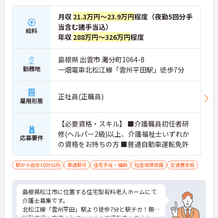
月収
21.3万円～23.9万円
程度（夜勤5回分手
当含む諸手当込）
給料
年収
288万円～326万円
程度
島根県 出雲市 灘分町1064-8
勤務地
一畑電車北松江線「雲州平田駅」徒歩7分
正社員(正職員)
雇用形態
【必要資格・スキル】 ■介護職員初任者研
修(ヘルパー2級)以上、介護福祉士いずれか
応募要件
の資格をお持ちの方 ■普通自動車運転免許
駅から徒歩10分以内
車通勤可
住宅手当・補助
社会保険完備
交通費支給
島根県松江市に位置する住宅型有料老人ホームにて
介護士募集です。
北松江線「雲州平田」駅より徒歩7分と駅チカ！無
料駐車場も完備されていますので通勤楽々です♪