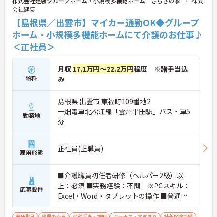
株式会社建装グループホーム・小規模多機能ホーム さらさの家
株式
会社建装
【島根県／出雲市】マイカー通勤OK◆グループ
ホーム・小規模多機能ホームにて介護のお仕事♪
＜正社員＞
月収
17.1万円～22.2万円
程度 ※諸手当込
給料
み
島根県 出雲市 東福町109番地2
一畑電車北松江線「雲州平田駅」バス・車5
勤務地
分
正社員(正職員)
雇用形態
■介護職員初任者研修（ヘルパー2級）以
上：必須 ■実務経験：不問 ※PCスキル：
応募要件
Excel・Word・タブレットの操作 ■普通自
動車運転免許（AT限定可）：必須
車通勤可
残業少なめ
住宅手当・補助
ボーナス・賞与あり
社会保険完備