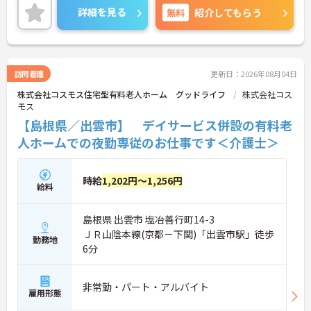
詳細を見る
無料
紹介してもらう
訪問看護
更新日：2026年08月04日
株式会社コスモス住宅型有料老人ホーム グッドライフ
株式会社コス
モス
【島根県／出雲市】 デイサービス併設の有料老
人ホームでの夜勤専従のお仕事です＜介護士＞
時給
1,202円～1,256円
給料
島根県 出雲市 塩冶善行町14-3
ＪＲ山陰本線(京都－下関)「出雲市駅」徒歩
勤務地
6分
非常勤・パート・アルバイト
雇用形態