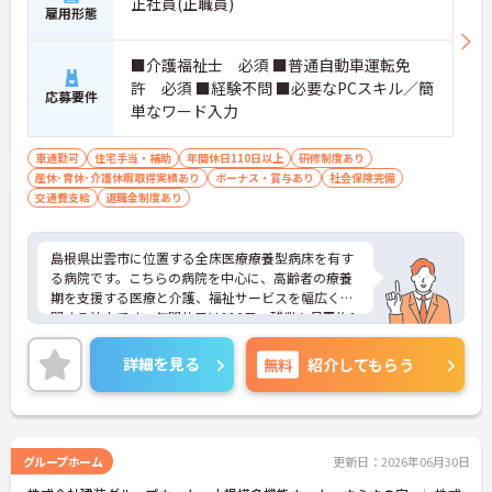
正社員(正職員)
雇用形態
■介護福祉士 必須 ■普通自動車運転免
許 必須 ■経験不問 ■必要なPCスキル／簡
応募要件
単なワード入力
車通勤可
住宅手当・補助
年間休日110日以上
研修制度あり
産休･育休･介護休暇取得実績あり
ボーナス・賞与あり
社会保険完備
交通費支給
退職金制度あり
島根県出雲市に位置する全床医療療養型病床を有す
る病院です。こちらの病院を中心に、高齢者の療養
期を支援する医療と介護、福祉サービスを幅広く展
開する法人です。年間休日は110日、残業も月平均1
0時間程度と少なく、プライベートとの両立もしや
すいです。ご興味のある方には、面接対策ポイント
詳細を見る
無料
紹介してもらう
など、さらに詳細をお話しいたしますのでお気軽に
ご相談ください！
グループホーム
更新日：2026年06月30日