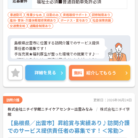
応募要件
福祉士必須■普通自動車免許必須
車通勤可
残業少なめ
日勤のみ
資格取得サポート
研修制度あり
産休･育休･介護休暇取得実績あり
ボーナス・賞与あり
社会保険完備
交通費支給
退職金制度あり
島根県出雲市に位置する訪問介護でのサービス提供
責任者の募集です！
手当充実★福利厚生が整った環境での就業です♪
ご興味ある方には、面接対策ポイントなど、さらに
詳細をお話しいたしますのでお気軽にご相談くださ
い。
詳細を見る
無料
紹介してもらう
訪問介護
更新日：2026年06月24日
株式会社ニチイ学館ニチイケアセンター出雲みなみ
株式会社ニチイ学
館
【島根県／出雲市】昇給賞与実績あり♪訪問介護
でのサービス提供責任者の募集です！＜常勤＞