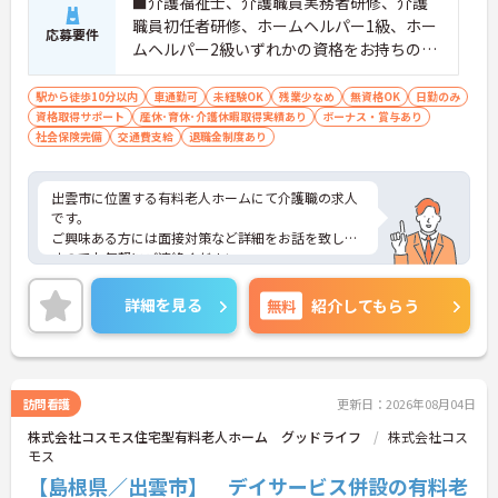
■介護福祉士、介護職員実務者研修、介護
職員初任者研修、ホームヘルパー1級、ホー
応募要件
ムヘルパー2級いずれかの資格をお持ちの方
■普通自動車運転免許（AT限定可）必須
駅から徒歩10分以内
車通勤可
未経験OK
残業少なめ
無資格OK
日勤のみ
資格取得サポート
産休･育休･介護休暇取得実績あり
ボーナス・賞与あり
社会保険完備
交通費支給
退職金制度あり
出雲市に位置する有料老人ホームにて介護職の求人
です。
ご興味ある方には面接対策など詳細をお話を致しま
すのでお気軽にご連絡ください。
詳細を見る
無料
紹介してもらう
訪問看護
更新日：2026年08月04日
株式会社コスモス住宅型有料老人ホーム グッドライフ
株式会社コス
モス
【島根県／出雲市】 デイサービス併設の有料老