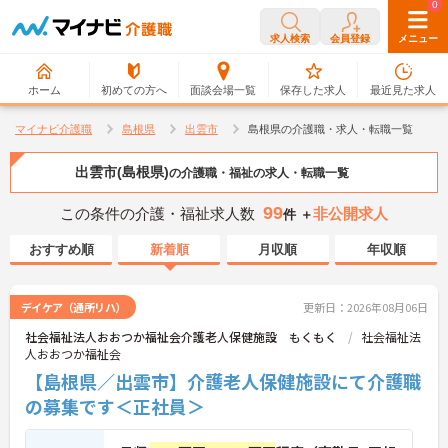
0
0
求人検索
会員登録
メニュー
ホーム
初めての方へ
面談会場一覧
保存した求人
最近見た求人
マイナビ介護職
島根県
出雲市
島根県の介護職・求人・転職一覧
出雲市(島根県)
の介護職・福祉の求人・転職一覧
99
この条件の介護・福祉求人数
非公開求人
件 ＋
おすすめ順
新着順
月収順
年収順
デイケア（通所リハ）
更新日：2026年08月06日
社会福祉法人おおつか福祉会介護老人保健施設 もくもく
社会福祉法
人おおつか福祉会
【島根県／出雲市】介護老人保健施設にて介護職
の募集です＜正社員＞