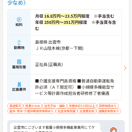
少なめ〉
月収
16.8万円～23.5万円
程度 ※手当含む
年収
250万円～351万円
程度 ※手当賞与含
給料
む
島根県 出雲市
勤務地
ＪＲ山陰本線(京都－下関)
正社員(正職員)
雇用形態
■介護支援専門員資格 ■普通自動車運転免
許必須（ＡＴ限定可） ■小規模多機能型サ
応募要件
ービス等計画作成担当者研修修了者優遇
車通勤可
残業少なめ
住宅手当・補助
年間休日110日以上
研修制度あり
産休･育休･介護休暇取得実績あり
社会保険完備
交通費支給
退職金制度あり
出雲市にございます看護小規模多機能事業所にてケ