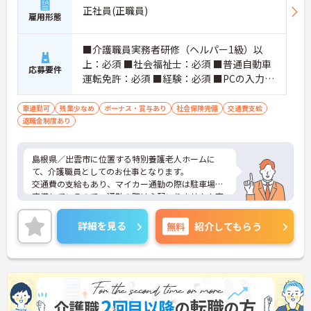
正社員(正職員)
雇用形態
■介護職員実務者研修（ヘルパー1級）以
上：必須 ■社会福祉士：必須 ■普通自動車
応募要件
運転免許：必須 ■経験：必須 ■PCの入力操
作
車通勤可
残業少なめ
ボーナス・賞与あり
社会保険完備
交通費支給
退職金制度あり
島根県／出雲市に位置する特別養護老人ホームに
て、介護職員としてのお仕事となります。
交通費の支給もあり、マイカー通勤の際は駐車場を
完備しているので、通勤の際は心配いりません！育
児休業取得実績もあるので、お子様がいらっしゃる
方でも安心してお仕事できます！
詳細を見る
無料
紹介してもらう
ご興味ある方は面接ポイントをお伝えしますので、
お気軽にお問い合わせください♪