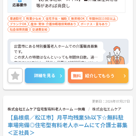
応募要件
等があれば尚良し
車通勤可
残業少なめ
住宅手当・補助
無資格OK
年間休日110日以上
ブランクOK
産休･育休･介護休暇取得実績あり
ボーナス・賞与あり
社会保険完備
交通費支給
出雲市にある特別養護老人ホームでの介護職員募集
です。
この求人の特徴はなんといっても年間休日数。過去
実績で120日以上、残業も月平均5時間程度とほとん
どありません。余裕のあるシフト、人員配置で、ケ
ア業務に専念できますよ。
詳細を見る
無料
紹介してもらう
ご興味ある方には、面接対策ポイントなど、さらに
詳細をお話しいたしますのでお気軽にご相談くださ
い。
更新日：2026年07月27日
株式会社エムケア住宅型有料老人ホーム 一休庵
株式会社エムケア
【島根県／松江市】月平均残業5h以下☆無料駐
車場完備◎住宅型有料老人ホームにて介護士募集
＜正社員＞