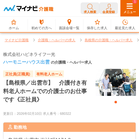
0
1
求人検索
会員登録
メニュー
ホーム
初めての方へ
面談会場一覧
保存した求人
最近見た求人
マイナビ介護職
介護職・ヘルパーの求人
島根県の介護職・ヘルパー求人
株式会社ハピネライフ一光
ハーモニーハウス出雲
の介護職・ヘルパー求人
正社員(正職員)
有料老人ホーム
【島根県／出雲市】 介護付き有
料老人ホームでの介護士のお仕事
です《正社員》
更新日：2026年02月10日 求人番号：680322
勤務地