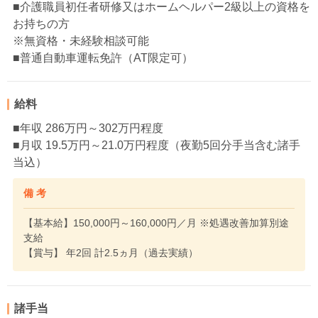
■介護職員初任者研修又はホームヘルパー2級以上の資格を
お持ちの方
※無資格・未経験相談可能
■普通自動車運転免許（AT限定可）
給料
■年収 286万円～302万円程度
■月収 19.5万円～21.0万円程度（夜勤5回分手当含む諸手
当込）
備 考
【基本給】150,000円～160,000円／月 ※処遇改善加算別途
支給
【賞与】 年2回 計2.5ヵ月（過去実績）
諸手当