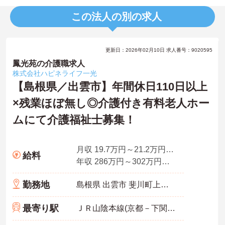
この法人の別の求人
更新日：2026年02月10日 求人番号：9020595
鳳光苑の介護職求人
株式会社ハピネライフ一光
【島根県／出雲市】年間休日110日以上
×残業ほぼ無し◎介護付き有料老人ホー
ムにて介護福祉士募集！
月収 19.7万円～21.2万円程度（夜勤5回分手当含む諸手当込）
給料
年収 286万円～302万円程度
勤務地
島根県 出雲市 斐川町上庄原1634-5
最寄り駅
ＪＲ山陰本線(京都－下関)「直江駅」バス・車7分