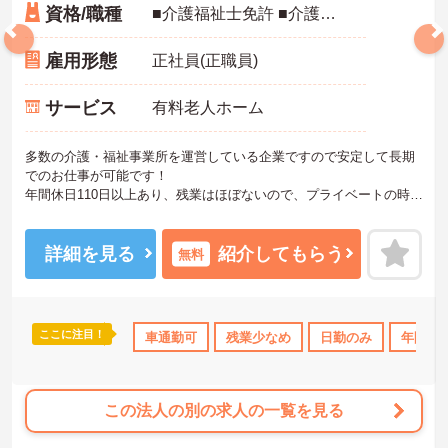
資格/職種
■介護福祉士免許 ■介護現場での業務経験ある方
雇用形態
正社員(正職員)
サービス
有料老人ホーム
多数の介護・福祉事業所を運営している企業ですので安定して長期
でのお仕事が可能です！
年間休日110日以上あり、残業はほぼないので、プライベートの時間
もたっぷり！オンとオフどちらも充実させられるお仕事です。
福利厚生も整っておりますので安心して就業していただけますよ♪
ご興味ある方には、面接のポイントなど、さらに詳細をお話致しま
詳細を見る
紹介してもらう
無料
すのでお気軽にご相談ください。
ここに注目！
K
残業少なめ
年間休日110日以上
車通勤可
残業少なめ
資格取得サポート
日勤のみ
年間休日
研修制
この法人の別の求人の一覧を見る