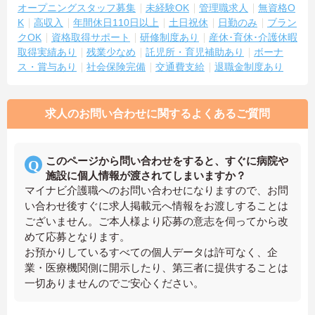
オープニングスタッフ募集
未経験OK
管理職求人
無資格O
K
高収入
年間休日110日以上
土日祝休
日勤のみ
ブラン
クOK
資格取得サポート
研修制度あり
産休･育休･介護休暇
取得実績あり
残業少なめ
託児所・育児補助あり
ボーナ
ス・賞与あり
社会保険完備
交通費支給
退職金制度あり
求人のお問い合わせに関するよくあるご質問
このページから問い合わせをすると、すぐに病院や
施設に個人情報が渡されてしまいますか？
マイナビ介護職へのお問い合わせになりますので、お問
い合わせ後すぐに求人掲載元へ情報をお渡しすることは
ございません。ご本人様より応募の意志を伺ってから改
めて応募となります。
お預かりしているすべての個人データは許可なく、企
業・医療機関側に開示したり、第三者に提供することは
一切ありませんのでご安心ください。