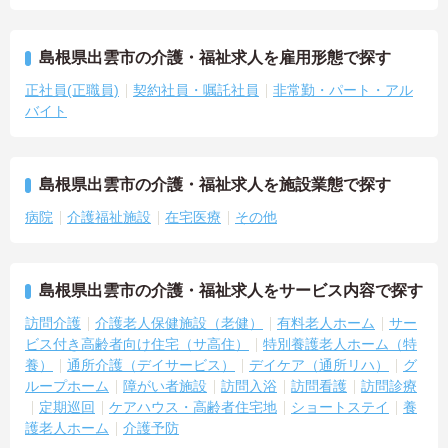
島根県出雲市の介護・福祉求人を雇用形態で探す
正社員(正職員)
契約社員・嘱託社員
非常勤・パート・アル
バイト
島根県出雲市の介護・福祉求人を施設業態で探す
病院
介護福祉施設
在宅医療
その他
島根県出雲市の介護・福祉求人をサービス内容で探す
訪問介護
介護老人保健施設（老健）
有料老人ホーム
サー
ビス付き高齢者向け住宅（サ高住）
特別養護老人ホーム（特
養）
通所介護（デイサービス）
デイケア（通所リハ）
グ
ループホーム
障がい者施設
訪問入浴
訪問看護
訪問診療
定期巡回
ケアハウス・高齢者住宅地
ショートステイ
養
護老人ホーム
介護予防