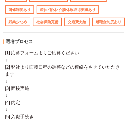
研修制度あり
産休･育休･介護休暇取得実績あり
残業少なめ
社会保険完備
交通費支給
退職金制度あり
選考プロセス
[1] 応募フォームよりご応募ください
↓
[2] 弊社より面接日程の調整などの連絡をさせていただき
ます
↓
[3] 面接実施
↓
[4] 内定
↓
[5] 入職手続き