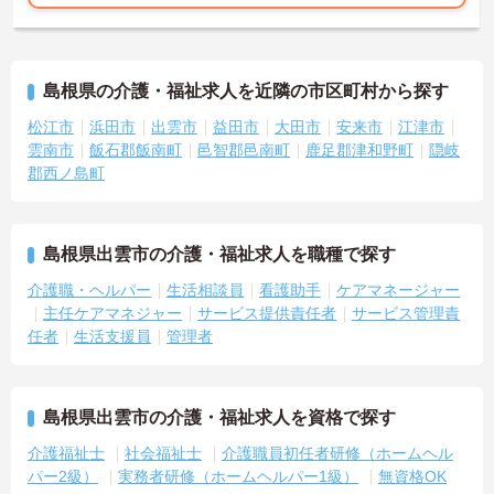
島根県の介護・福祉求人を近隣の市区町村から探す
松江市
浜田市
出雲市
益田市
大田市
安来市
江津市
雲南市
飯石郡飯南町
邑智郡邑南町
鹿足郡津和野町
隠岐
郡西ノ島町
島根県出雲市の介護・福祉求人を職種で探す
介護職・ヘルパー
生活相談員
看護助手
ケアマネージャー
主任ケアマネジャー
サービス提供責任者
サービス管理責
任者
生活支援員
管理者
島根県出雲市の介護・福祉求人を資格で探す
介護福祉士
社会福祉士
介護職員初任者研修（ホームヘル
パー2級）
実務者研修（ホームヘルパー1級）
無資格OK