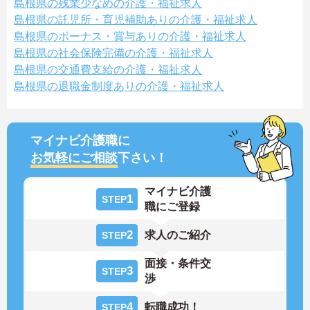
島根県の残業少なめの介護・福祉求人
島根県の託児所・育児補助ありの介護・福祉求人
島根県のボーナス・賞与ありの介護・福祉求人
島根県の社会保険完備の介護・福祉求人
島根県の交通費支給の介護・福祉求人
島根県の退職金制度ありの介護・福祉求人
マイナビ介護職に
お気軽にご相談
下さい！
マイナビ介護
1
STEP
職にご登録
2
求人のご紹介
STEP
面接・条件交
3
STEP
渉
4
転職成功！
STEP