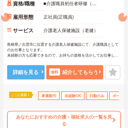
資格/職種
■介護職員初任者研修（ヘルパー2級）以上：必須 ■普通自動車運転免許：必須 ■経験：不問
雇用形態
正社員(正職員)
サービス
介護老人保健施設（老健）
島根県／出雲市に位置する介護老人保健施設にて、介護職員として
のお仕事となります。
未経験の方も応募できるので、お持ちの資格を活かしてお仕事して
みませんか？日勤のみで時間外労働はないので、無理なく働ける環
境となっております♪
ご興味ある方は面接ポイントをお伝えしますので、お気軽にお問い
詳細を見る
紹介してもらう
無料
合わせください♪
ここに注目！
可
資格取得サポート
車通勤可
産休･育休･介護休暇取得実績あり
未経験OK
日勤のみ
社会保険
ボーナス
あなたにおすすめの介護・福祉求人の一覧を見
る