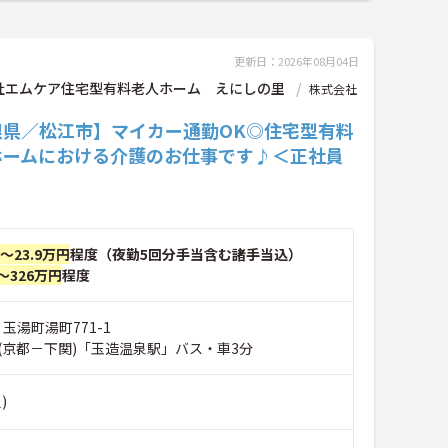
更新日：2026年08月04日
社エムケア住宅型有料老人ホーム えにしの里
株式会社
根県／松江市】マイカー通勤OK◎住宅型有料
ホームにおける介護のお仕事です♪＜正社員
円～23.9万円
程度（夜勤5回分手当含む諸手当込）
～326万円
程度
 玉湯町湯町771-1
(京都－下関)「玉造温泉駅」バス・車3分
)