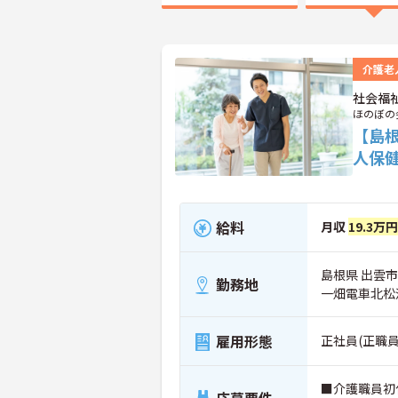
介護老
社会福
ほのぼの
【島
人保
給料
月収
19.3万
島根県 出雲市 
勤務地
一畑電車北松
雇用形態
正社員(正職員
■介護職員初