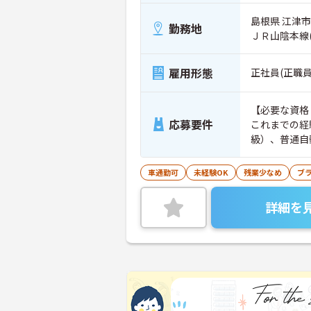
島根県 江津市
勤務地
ＪＲ山陰本線
雇用形態
正社員(正職員
【必要な資格
応募要件
これまでの経
級）、普通自
車通勤可
未経験OK
残業少なめ
ブ
詳細を