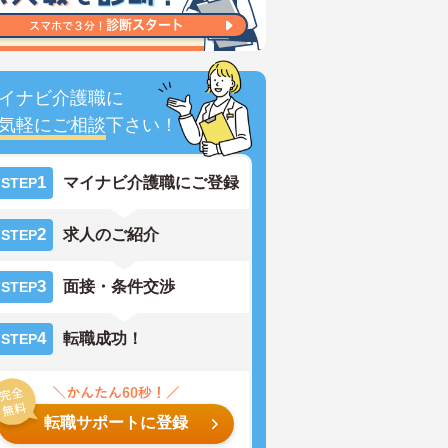
イナビ介護職に
気軽にご相談
下さい！
1
マイナビ介護職にご登録
STEP
2
求人のご紹介
STEP
3
面接・条件交渉
STEP
4
転職成功！
STEP
転職サポートに登録