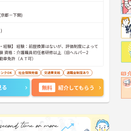
(京都－下関)
)
・経験】 経験：前歴換算はないが、評価制度によって
験 資格：介護職員初任者研修以上（旧ヘルパー2
動車免許（ＡＴ可）
ランクOK
社会保険完備
交通費支給
退職金制度あり
見る
無料
紹介してもらう