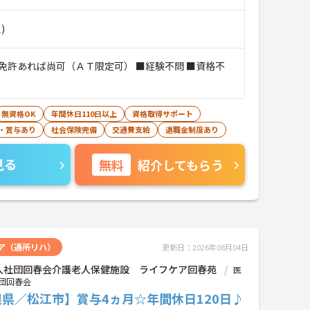
)
免許あれば尚可（ＡＴ限定可） ■経験不問 ■資格不
無資格OK
年間休日110日以上
資格取得サポート
・賞与あり
社会保険完備
交通費支給
退職金制度あり
見る
無料
紹介してもらう
ア（通所リハ）
更新日：2026年08月04日
人社団回春会介護老人保健施設 ライフケア回春苑
医
団回春会
県／松江市】賞与4ヵ月☆年間休日120日♪