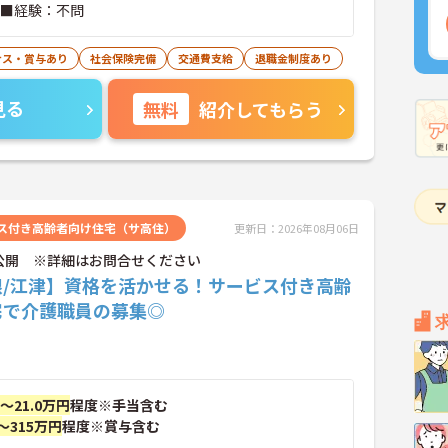
 ■経験：不問
ナス・賞与あり
社会保険完備
交通費支給
退職金制度あり
見る
無料
紹介してもらう
ス付き高齢者向け住宅（サ高住）
更新日：2026年08月06日
公開 ※詳細はお問合せください
根/江津】資格を活かせる！サービス付き高齢
宅で介護職員の募集◎
円～21.0万円
程度※手当含む
～315万円
程度※賞与含む