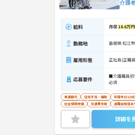
介護
給料
月収
18.6万
勤務地
島根県 松江市
雇用形態
正社員(正職員
■介護職員初
応募要件
必須
車通勤可
住宅手当・補助
年間休日110
社会保険完備
交通費支給
退職金制度あ
詳細を