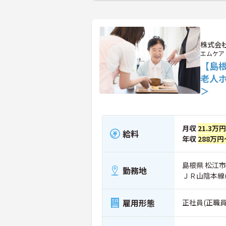
株式会
エムケア
【島
老人
＞
月収
21.3万
給料
年収
288万円
島根県 松江市
勤務地
ＪＲ山陰本線
雇用形態
正社員(正職員