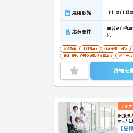
雇用形態
正社員(正職員
■普通自動車
応募要件
問
車通勤可
未経験OK
住宅手当・補助
産休･育休･介護休暇取得実績あり
ボーナス
詳細を
デイケ
医療法
療法人社
【島根