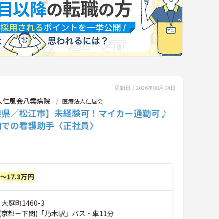
更新日：2026年08月04日
人仁風会八雲病院
医療法人仁風会
根県／松江市】未経験可！マイカー通勤可♪
内での看護助手〈正社員〉
円～17.3万円
大庭町1460-3
(京都－下関)「乃木駅」バス・車11分