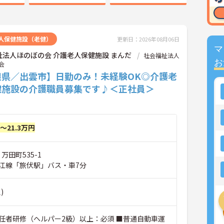
人保健施設（老健）
更新日：2026年08月06日
マ
祉法人ほのぼの会 介護老人保健施設 まんだ
社会福祉法人
お
会
根県／出雲市】日勤のみ！未経験OK◎介護老
健施設の介護職員募集です♪＜正社員＞
円～21.3万円
万田町535-1
江線「旅伏駅」バス・車7分
)
任者研修（ヘルパー2級）以上：必須 ■普通自動車運