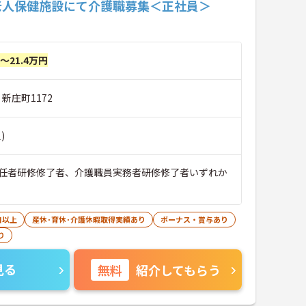
老人保健施設にて介護職募集＜正社員＞
円～21.4万円
 新庄町1172
)
任者研修修了者、介護職員実務者研修修了者いずれか
日以上
産休･育休･介護休暇取得実績あり
ボーナス・賞与あり
り
見る
無料
紹介してもらう