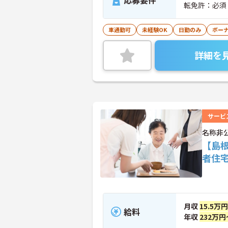
応募要件
転免許：必須
車通勤可
未経験OK
日勤のみ
ボー
詳細を
サービ
名称非
【島
者住
月収
15.5万
給料
年収
232万円