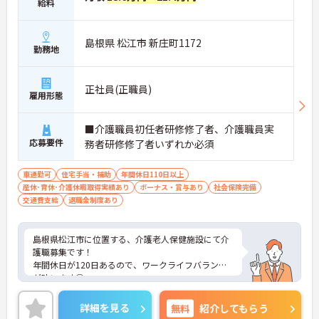
給料
島根県 松江市 新庄町1172
勤務地
正社員(正職員)
雇用形態
■介護職員初任者研修修了者、介護職員実
応募要件
務者研修修了者いずれか必須
車通勤可
住宅手当・補助
年間休日110日以上
産休･育休･介護休暇取得実績あり
ボーナス・賞与あり
社会保険完備
交通費支給
退職金制度あり
島根県松江市に位置する、介護老人保健施設にて介
護職募集です！
年間休日が120日あるので、ワークライフバランス
が叶います◎
また、賞与4ヵ月の支給実績があるため、給与面も
安心です☆
詳細を見る
無料
紹介してもらう
さらに、住宅手当がある為、生活面の負担を軽減