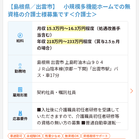
【島根県／出雲市】 小規模多機能ホームでの無
資格の介護士様募集です＜介護士＞
月収
15.3万円～16.3万円
程度（処遇改善手
当含む）
給料
年収
218万円～233万円
程度（賞与2.5ヵ月
の場合）
島根県 出雲市 上島町油木山９０４
ＪＲ山陰本線(京都－下関)「出雲市駅」バ
勤務地
ス・車17分
契約社員・嘱託社員
雇用形態
■入社後に介護職員初任者研修を受講して
いただきますので、介護職員初任者研修等
応募要件
の資格の無い方の募集 ■普通自動車運転免
許（AT限定可）
車通勤可
未経験OK
残業少なめ
無資格OK
資格取得サポート