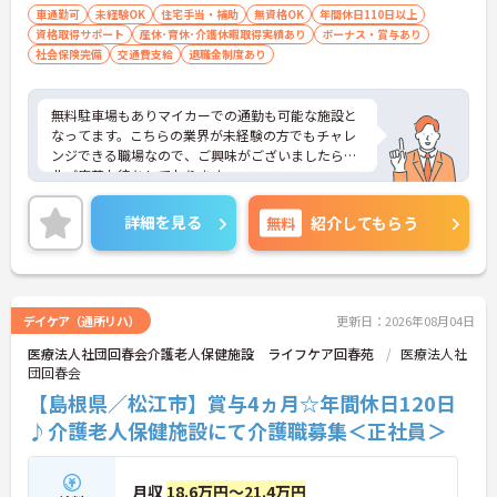
車通勤可
未経験OK
住宅手当・補助
無資格OK
年間休日110日以上
資格取得サポート
産休･育休･介護休暇取得実績あり
ボーナス・賞与あり
社会保険完備
交通費支給
退職金制度あり
無料駐車場もありマイカーでの通勤も可能な施設と
なってます。こちらの業界が未経験の方でもチャレ
ンジできる職場なので、ご興味がございましたら是
非ご応募お待ちしております。
詳細を見る
無料
紹介してもらう
デイケア（通所リハ）
更新日：2026年08月04日
医療法人社団回春会介護老人保健施設 ライフケア回春苑
医療法人社
団回春会
【島根県／松江市】賞与4ヵ月☆年間休日120日
♪介護老人保健施設にて介護職募集＜正社員＞
月収
18.6万円～21.4万円