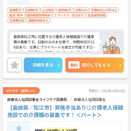
車通勤可
未経験OK
土日祝休
無資格OK
日勤のみ
年間休日110日以上
産休･育休･介護休暇取得実績あり
ボーナス・賞与あり
社会保険完備
交通費支給
退職金制度あり
島根県松江市に位置する介護老人保健施設で介護事
務の募集です。日勤のみのお仕事で、年間休日が12
0日あり、仕事とプライベートを両立が可能です◎
♪また、福利厚生も充実しているので、長く働きや
すい環境が整っています♪ご興味のある方はご面接
のポイントお伝えしますのでご気軽にお問い合わせ
詳細を見る
無料
紹介してもらう
ください。
デイケア（通所リハ）
更新日：2026年08月04日
医療法人社団回春会ライフケア回春苑
医療法人社団回春会
【島根県／松江市】資格手当あり◎介護老人保健
施設での介護職の募集です！＜パート＞
時給
1,060円～1,220円