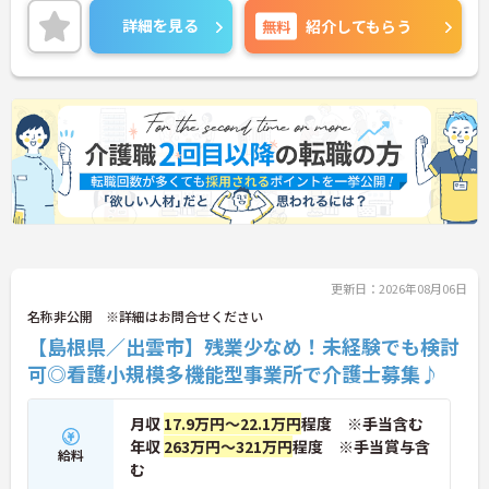
職員等、ライフスタイルにあわせた多様な就業形態
詳細を見る
無料
紹介してもらう
があり、長く安心してお勤めいただけます。ご興味
ある方には、面接対策ポイントなど、さらに詳細を
お話しいたしますのでお気軽にご相談ください。
更新日：2026年08月06日
名称非公開 ※詳細はお問合せください
【島根県／出雲市】残業少なめ！未経験でも検討
可◎看護小規模多機能型事業所で介護士募集♪
月収
17.9万円～22.1万円
程度 ※手当含む
年収
263万円～321万円
程度 ※手当賞与含
給料
む