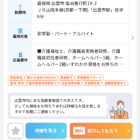
島根県 出雲市 塩冶善行町14-3
ＪＲ山陰本線(京都－下関)「出雲市駅」徒歩
勤務地
6分
非常勤・パート・アルバイト
雇用形態
■介護福祉士、介護職員実務者研修、介護
職員初任者研修、ホームヘルパー1級、ホー
応募要件
ムヘルパー2級いずれかの資格をお持ちの
方 ※介護職夜勤実務経験2年以上 ■普通自
動車運転免許（AT限定可）
夜勤専従
駅から徒歩10分以内
車通勤可
資格取得サポート
産休･育休･介護休暇取得実績あり
社会保険完備
交通費支給
退職金制度あり
出雲市内にある高齢者施設での求人です。
少しでも興味をお持ちであれば詳細なお話を致しま
すので気軽にご連絡ください。
詳細を見る
無料
紹介してもらう