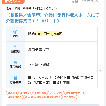
有料老人ホーム
更新日：2026年08月04日
名称非公開 ※詳細はお問合せください
【島根県／雲南市】介護付き有料老人ホームにて
介護職募集です！《パート》
時給
1,033円～1,200円
給料
島根県 雲南市
勤務地
正社員(正職員)
雇用形態
■ホームヘルパー2級以上 ■通自動車運転免
応募要件
許（AT限定可） ■経験不問
車通勤可
未経験OK
残業少なめ
ブランクOK
資格取得サポート
研修制度あり
産休･育休･介護休暇取得実績あり
交通費支給