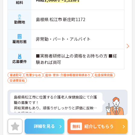
給料
島根県 松江市 新庄町1172
勤務地
非常勤・パート・アルバイト
雇用形態
■実務者研修以上の資格をお持ちの方 ■経
応募要件
験あれば尚可
車通勤可
残業少なめ
産休･育休･介護休暇取得実績あり
社会保険完備
交通費支給
島根県松江市に位置する介護老人保健施設にて介護
職の募集です！
昇給実績もあり、頑張りがしっかりと評価に反映さ
れる環境です。
ご興味ある方には、面接対策ポイントなど、さらに
詳細をお話しいたしますのでお気軽にご相談くださ
詳細を見る
無料
紹介してもらう
い！