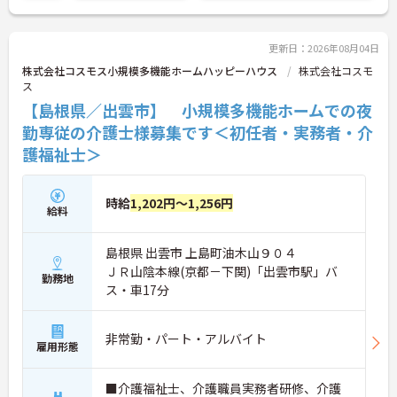
更新日：2026年08月04日
株式会社コスモス小規模多機能ホームハッピーハウス
株式会社コスモ
ス
【島根県／出雲市】 小規模多機能ホームでの夜
勤専従の介護士様募集です＜初任者・実務者・介
護福祉士＞
時給
1,202円～1,256円
給料
島根県 出雲市 上島町油木山９０４
ＪＲ山陰本線(京都－下関)「出雲市駅」バ
勤務地
ス・車17分
非常勤・パート・アルバイト
雇用形態
■介護福祉士、介護職員実務者研修、介護