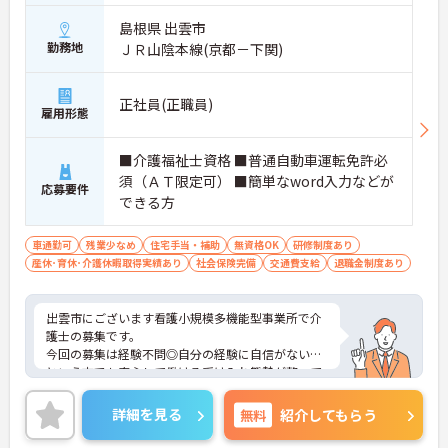
島根県 出雲市
勤務地
ＪＲ山陰本線(京都－下関)
正社員(正職員)
雇用形態
■介護福祉士資格 ■普通自動車運転免許必
須（ＡＴ限定可） ■簡単なword入力などが
応募要件
できる方
車通勤可
残業少なめ
住宅手当・補助
無資格OK
研修制度あり
産休･育休･介護休暇取得実績あり
社会保険完備
交通費支給
退職金制度あり
出雲市にございます看護小規模多機能型事業所で介
護士の募集です。
今回の募集は経験不問◎自分の経験に自信がない…
という方でも安心して働ける受け入れ態勢が整って
います！
残業少なめなので、メリハリをつけた勤務も可能で
詳細を見る
無料
紹介してもらう
す！
ご興味ある方には、面接対策ポイントなど、さらに