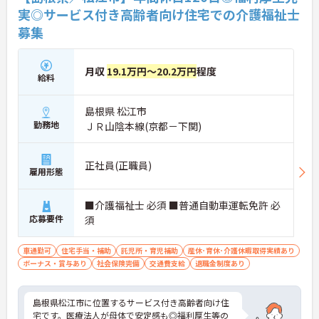
実◎サービス付き高齢者向け住宅での介護福祉士
募集
月収
19.1万円～20.2万円
程度
給料
島根県 松江市
勤務地
ＪＲ山陰本線(京都－下関)
正社員(正職員)
雇用形態
■介護福祉士 必須 ■普通自動車運転免許 必
応募要件
須
車通勤可
住宅手当・補助
託児所・育児補助
産休･育休･介護休暇取得実績あり
ボーナス・賞与あり
社会保険完備
交通費支給
退職金制度あり
島根県松江市に位置するサービス付き高齢者向け住
宅です。医療法人が母体で安定感も◎福利厚生等の