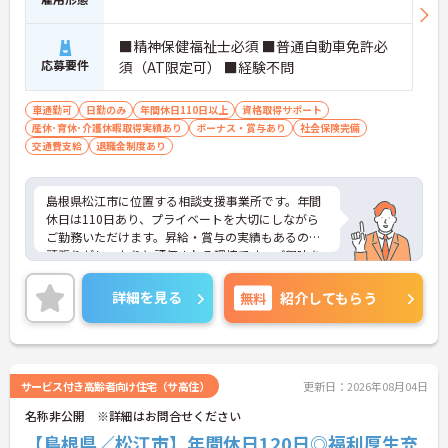
■精神保健福祉士必須 ■普通自動車免許必
応募要件
須（AT限定可） ■経験不問
車通勤可
日勤のみ
年間休日110日以上
資格取得サポート
産休･育休･介護休暇取得実績あり
ボーナス・賞与あり
社会保険完備
交通費支給
退職金制度あり
島根県松江市に位置する相談支援事業所です。年間
休日は110日あり、プライベートを大切にしながら
ご勤務いただけます。昇給・賞与の実績もあるので
頑張りがしっかりと評価される環境です。ご興味を
お持ちの方はお気軽にお問い合わせください。
詳細を見る
無料
紹介してもらう
サービス付き高齢者向け住宅（サ高住）
更新日：2026年08月04日
名称非公開 ※詳細はお問合せください
【島根県／松江市】年間休日120日◎福利厚生充