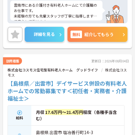
雲南市にある介護付き有料老人ホームにて介護職の
お仕事です。
未経験の方でも先輩スタッフが丁寧に指導しますの
で安心して働けます。
アットホームな雰囲気で、利用者さまも働くスタッ
フも笑顔にあふれる施設です
詳細を見る
無料
紹介してもらう
ご興味がある方は是非一度マイナビまでお問い合わ
せください。さらに詳細などお伝えします！
訪問看護
更新日：2026年08月04日
株式会社コスモス住宅型有料老人ホーム グッドライフ
株式会社コス
モス
【島根県／出雲市】デイサービス併設の有料老人
ホームでの常勤募集です＜初任者・実務者・介護
福祉士＞
月収
17.6万円～21.4万円
程度（各種手当含
給料
む）
島根県 出雲市 塩冶善行町14-3