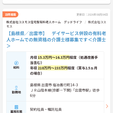
訪問看護
更新日：2026年08月04日
株式会社コスモス住宅型有料老人ホーム グッドライフ
株式会社コス
モス
【島根県／出雲市】 デイサービス併設の有料老
人ホームでの無資格の介護士様募集です＜介護士
＞
月収
15.3万円～16.3万円
程度（処遇改善手
当含む）
給料
年収
218万円～233万円
程度（賞与2.5ヵ月
の場合）
島根県 出雲市 塩冶善行町14-3
ＪＲ山陰本線(京都－下関)「出雲市駅」徒歩
勤務地
6分
契約社員・嘱託社員
雇用形態