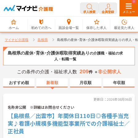
0
0
求人検索
会員登録
メニュー
ホーム
初めての方へ
面談会場一覧
保存した求人
最近見た求人
マイナビ介護職
島根県
島根県の産休･育休･介護休暇取得実績ありの求人・
島根県の産休･育休･介護休暇取得実績あり
の介護職・福祉の求
人・転職一覧
209
この条件の介護・福祉求人数
非公開求人
件 ＋
おすすめ順
新着順
月収順
年収順
更新日：2026年08月06日
名称非公開 ※詳細はお問合せください
【島根県／出雲市】年間休日110日◎各種手当充
実♪看護小規模多機能型事業所での介護福祉士／
正社員