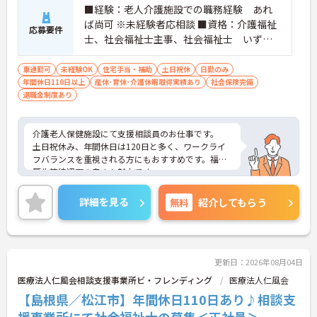
■経験：老人介護施設での職務経験 あれ
ば尚可 ※未経験者応相談 ■資格：介護福祉
応募要件
士、社会福祉士主事、社会福祉士 いずれ
か必須
車通勤可
未経験OK
住宅手当・補助
土日祝休
日勤のみ
年間休日110日以上
産休･育休･介護休暇取得実績あり
社会保険完備
退職金制度あり
介護老人保健施設にて支援相談員のお仕事です。
土日祝休み、年間休日は120日と多く、ワークライ
フバランスを重視される方にもおすすめです。福利
厚生等待遇面の良さも魅力です。
ご興味のある方には、面接対策ポイントなど、さら
に詳細をお話しいたしますのでお気軽にご相談くだ
詳細を見る
無料
紹介してもらう
さい！
更新日：2026年08月04日
医療法人仁風会相談支援事業所ビ・フレンディング
医療法人仁風会
【島根県／松江市】年間休日110日あり♪相談支