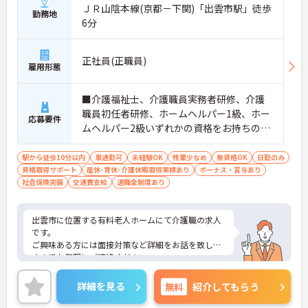
ＪＲ山陰本線(京都－下関)「出雲市駅」徒歩
勤務地
6分
正社員(正職員)
雇用形態
■介護福祉士、介護職員実務者研修、介護
職員初任者研修、ホームヘルパー1級、ホー
応募要件
ムヘルパー2級いずれかの資格をお持ちの方
■普通自動車運転免許（AT限定可）必須
駅から徒歩10分以内
車通勤可
未経験OK
残業少なめ
無資格OK
日勤のみ
資格取得サポート
産休･育休･介護休暇取得実績あり
ボーナス・賞与あり
社会保険完備
交通費支給
退職金制度あり
出雲市に位置する有料老人ホームにて介護職の求人
です。
ご興味ある方には面接対策など詳細をお話を致しま
すのでお気軽にご連絡ください。
詳細を見る
無料
紹介してもらう