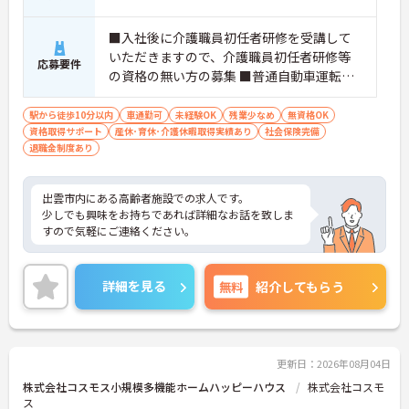
■入社後に介護職員初任者研修を受講して
いただきますので、介護職員初任者研修等
応募要件
の資格の無い方の募集 ■普通自動車運転免
許（AT限定可）
駅から徒歩10分以内
車通勤可
未経験OK
残業少なめ
無資格OK
資格取得サポート
産休･育休･介護休暇取得実績あり
社会保険完備
退職金制度あり
出雲市内にある高齢者施設での求人です。
少しでも興味をお持ちであれば詳細なお話を致しま
すので気軽にご連絡ください。
詳細を見る
無料
紹介してもらう
更新日：2026年08月04日
株式会社コスモス小規模多機能ホームハッピーハウス
株式会社コスモ
ス