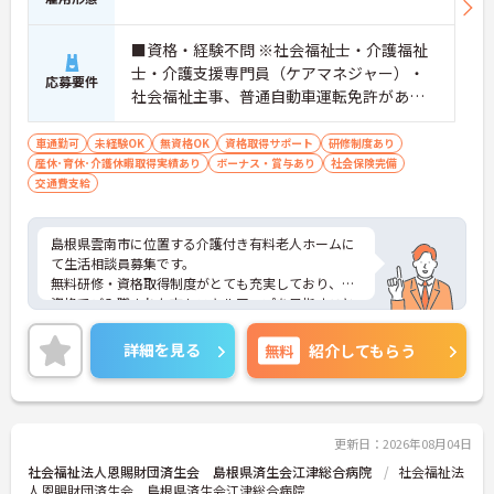
■資格・経験不問 ※社会福祉士・介護福祉
士・介護支援専門員（ケアマネジャー）・
応募要件
社会福祉主事、普通自動車運転免許があれ
ば尚可 ※ブラインドタッチ、Excel・Word
ができれば尚良し（PC技術は入職後指導致
車通勤可
未経験OK
無資格OK
資格取得サポート
研修制度あり
産休･育休･介護休暇取得実績あり
します）
ボーナス・賞与あり
社会保険完備
交通費支給
島根県雲南市に位置する介護付き有料老人ホームに
て生活相談員募集です。
無料研修・資格取得制度がとても充実しており、無
資格でご入職された方もスキルアップを目指すこと
ができます！
ご興味ある方には、面接対策ポイントなど、さらに
詳細を見る
無料
紹介してもらう
詳細をお話しいたしますのでお気軽にご相談くださ
い！
更新日：2026年08月04日
社会福祉法人恩賜財団済生会 島根県済生会江津総合病院
社会福祉法
人恩賜財団済生会 島根県済生会江津総合病院