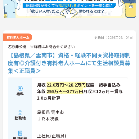
有料老人ホーム
更新日：2026年08月04日
名称非公開 ※詳細はお問合せください
【島根県／雲南市】資格・経験不問★資格取得制
度有◎介護付き有料老人ホームにて生活相談員募
集＜正職員＞
月収
22.0万円～28.2万円
程度 諸手当込み
年収
295万円～377万円
月収×12ヵ月＋賞与
給料
2.0ヵ月計算
島根県 雲南市
勤務地
ＪＲ木次線
正社員(正職員)
雇用形態