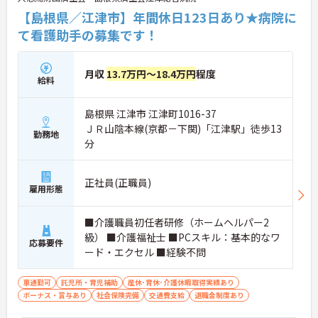
【島根県／江津市】年間休日123日あり★病院に
て看護助手の募集です！
月収
13.7万円～18.4万円
程度
給料
島根県 江津市 江津町1016-37
ＪＲ山陰本線(京都－下関)「江津駅」徒歩13
勤務地
分
正社員(正職員)
雇用形態
■介護職員初任者研修（ホームヘルパー2
級） ■介護福祉士 ■PCスキル：基本的なワ
応募要件
ード・エクセル ■経験不問
車通勤可
託児所・育児補助
産休･育休･介護休暇取得実績あり
ボーナス・賞与あり
社会保険完備
交通費支給
退職金制度あり