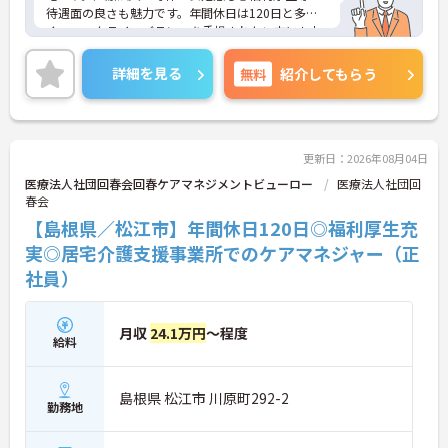
待遇面の良さも魅力です。年間休日は120日と多
く、ワークライフバランスを重視されたい方にもお
すすめです。ご興味のある方には、面接対策ポイン
トなど、さらに詳細をお話しいたしますのでお気軽
詳細を見る
無料
紹介してもらう
にご相談ください！
更新日：2026年08月04日
医療法人社団回春会回春ケアマネジメントビューロー
医療法人社団回
春会
【島根県／松江市】年間休日120日◎福利厚生充
実◎居宅介護支援事業所でのケアマネジャー（正
社員）
月収
24.1万円
～程度
給料
島根県 松江市 川原町292-2
勤務地