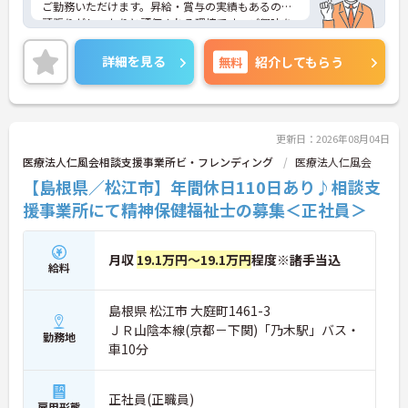
ご勤務いただけます。昇給・賞与の実績もあるので
頑張りがしっかりと評価される環境です。ご興味を
お持ちの方はお気軽にお問い合わせください。
詳細を見る
無料
紹介してもらう
更新日：2026年08月04日
医療法人仁風会相談支援事業所ビ・フレンディング
医療法人仁風会
【島根県／松江市】年間休日110日あり♪相談支
援事業所にて精神保健福祉士の募集＜正社員＞
月収
19.1万円～19.1万円
程度※諸手当込
給料
島根県 松江市 大庭町1461-3
ＪＲ山陰本線(京都－下関)「乃木駅」バス・
勤務地
車10分
正社員(正職員)
雇用形態