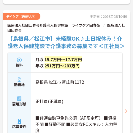
詳細をお話しいたしますのでお気軽にご相談くださ
い。
デイケア（通所リハ）
更新日：2026年08月04日
医療法人社団回春会介護老人保健施設 ライフケア回春苑
医療法人社
団回春会
【島根県／松江市】未経験OK♪土日祝休み！介
護老人保健施設で介護事務の募集です＜正社員＞
月収
15.7万円～17.7万円
給料
年収
251万円～283万円
島根県 松江市 新庄町1172
勤務地
正社員(正職員)
雇用形態
■普通自動車免許必須（AT限定可） ■資格
不問 ■経験不問 ■必要なPCスキル：入力程
応募要件
度