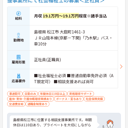
援事業所にて社会福祉士の募集＜正社員＞
月収
19.1万円～19.1万円
程度※諸手当込
給料
島根県 松江市 大庭町1461-3
ＪＲ山陰本線(京都－下関)「乃木駅」バス・
勤務地
車10分
正社員(正職員)
雇用形態
■社会福祉士必須 ■普通自動車免許必須（A
応募要件
T限定可） ■相談支援あれば尚可
車通勤可
日勤のみ
年間休日110日以上
資格取得サポート
産休･育休･介護休暇取得実績あり
ボーナス・賞与あり
社会保険完備
交通費支給
退職金制度あり
島根県松江市に位置する相談支援事業所です。年間
休日は110日あり、プライベートを大切にしながら