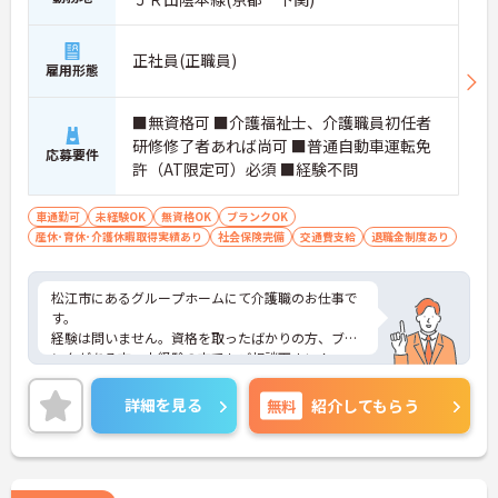
正社員(正職員)
雇用形態
■無資格可 ■介護福祉士、介護職員初任者
研修修了者あれば尚可 ■普通自動車運転免
応募要件
許（AT限定可）必須 ■経験不問
車通勤可
未経験OK
無資格OK
ブランクOK
産休･育休･介護休暇取得実績あり
社会保険完備
交通費支給
退職金制度あり
松江市にあるグループホームにて介護職のお仕事で
す。
経験は問いません。資格を取ったばかりの方、ブラ
ンクがある方、未経験の方でもご相談下さい！
また、残業はございません。オフの時間を満喫出来
て、家事やプライベートとの両立がしやすい職場で
詳細を見る
無料
紹介してもらう
す♪
ご興味がある方は是非一度マイナビまでお問い合わ
せください。さらに詳細などお伝えします！