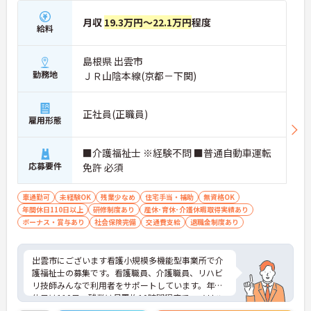
月収
19.3万円～22.1万円
程度
給料
島根県 出雲市
勤務地
ＪＲ山陰本線(京都－下関)
正社員(正職員)
雇用形態
■介護福祉士 ※経験不問 ■普通自動車運転
応募要件
免許 必須
車通勤可
未経験OK
残業少なめ
住宅手当・補助
無資格OK
年間休日110日以上
研修制度あり
産休･育休･介護休暇取得実績あり
ボーナス・賞与あり
社会保険完備
交通費支給
退職金制度あり
出雲市にございます看護小規模多機能型事業所で介
護福祉士の募集です。看護職員、介護職員、リハビ
リ技師みんなで利用者をサポートしています。年間
休日は110日、残業は月平均10時間程度で、メリハ
リのある勤務が可能です。フルタイムパートや嘱託