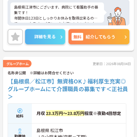
島根県江津市にございます、病院にて看護助手の募
集です！
年間休日123日としっかりお休みを取得出来るの
で、ワークライフバランスを大切にしたい方にオス
スメです★
育児休暇制度や利用可能な託児所があり、お子様の
詳細を見る
無料
紹介してもらう
いらっしゃる方でも安心して働けます◎
ご興味のある方は、マイナビ介護職までお問い合わ
せください。
グループホーム
更新日：2026年08月04日
名称非公開 ※詳細はお問合せください
【島根県／松江市】無資格OK♪福利厚生充実◎
グループホームにて介護職員の募集です＜正社員
＞
月収
23.3万円～23.8万円
程度※夜勤4回想定
給料
島根県 松江市
勤務地
ＪＲ山陰本線(京都－下関)