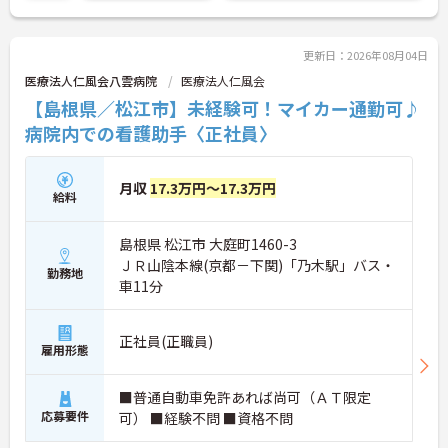
更新日：2026年08月04日
医療法人仁風会八雲病院
医療法人仁風会
【島根県／松江市】未経験可！マイカー通勤可♪
病院内での看護助手〈正社員〉
月収
17.3万円～17.3万円
給料
島根県 松江市 大庭町1460-3
ＪＲ山陰本線(京都－下関)「乃木駅」バス・
勤務地
車11分
正社員(正職員)
雇用形態
■普通自動車免許あれば尚可（ＡＴ限定
応募要件
可） ■経験不問 ■資格不問