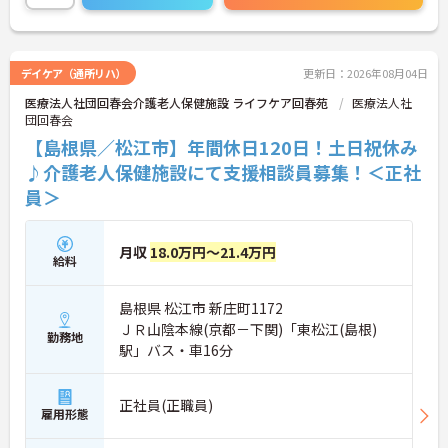
し、安心して長く勤務していただけます♪
マイカー通勤可能なので通勤らくらくです！
ご興味のある方には、面接対策ポイントなど、さら
に詳細をお話しいたしますのでお気軽にご相談くだ
デイケア（通所リハ）
更新日：2026年08月04日
さい！
医療法人社団回春会介護老人保健施設 ライフケア回春苑
医療法人社
団回春会
【島根県／松江市】年間休日120日！土日祝休み
♪介護老人保健施設にて支援相談員募集！＜正社
員＞
月収
18.0万円～21.4万円
給料
島根県 松江市 新庄町1172
ＪＲ山陰本線(京都－下関)「東松江(島根)
勤務地
駅」バス・車16分
正社員(正職員)
雇用形態