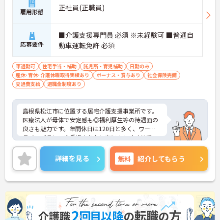
正社員(正職員)
雇用形態
■介護支援専門員 必須 ※未経験可 ■普通自
応募要件
動車運転免許 必須
車通勤可
住宅手当・補助
託児所・育児補助
日勤のみ
産休･育休･介護休暇取得実績あり
ボーナス・賞与あり
社会保険完備
交通費支給
退職金制度あり
島根県松江市に位置する居宅介護支援事業所です。
医療法人が母体で安定感も◎福利厚生等の待遇面の
良さも魅力です。年間休日は120日と多く、ワーク
ライフバランスを重視されたい方にもおすすめで
す。ご興味のある方には、面接対策ポイントなど、
さらに詳細をお話しいたしますのでお気軽にご相談
詳細を見る
無料
紹介してもらう
ください！