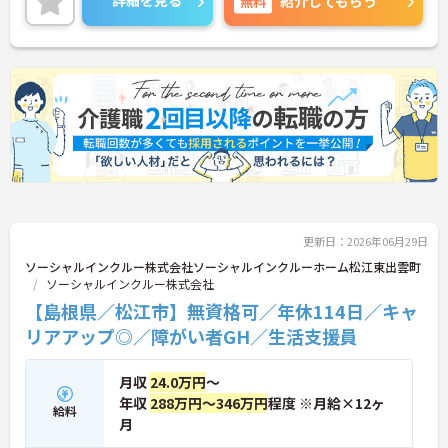
詳細を見る
無料
紹介してもらう
更新日：2026年06月29日
ソーシャルインクルー株式会社ソーシャルインクルーホーム松江東出雲町
ソーシャルインクルー株式会社
【島根県／松江市】無資格可／年休114日／キャ
リアアップ◎／障がい者GH／生活支援員
月収
24.0万円
～
年収
288万円～346万円
程度 ※月給×12ヶ
給料
月