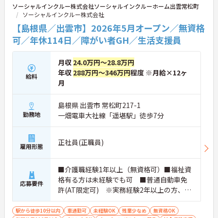
ソーシャルインクルー株式会社ソーシャルインクルーホーム出雲常松町
ソーシャルインクルー株式会社
【島根県／出雲市】2026年5月オープン／無資格
可／年休114日／障がい者GH／生活支援員
月収
24.0万円～28.8万円
年収
288万円～346万円
程度 ※月給×12ヶ
給料
月
島根県 出雲市 常松町217-1
勤務地
一畑電車大社線「遥堪駅」徒歩7分
正社員(正職員)
雇用形態
■介護職経験1年以上（無資格可）■福祉資
格有る方は未経験でも可 ■普通自動車免
応募要件
許(AT限定可) ※実務経験2年以上の方、障
がい者福祉に関する経験をお持ちの方大歓
迎
駅から徒歩10分以内
車通勤可
未経験OK
残業少なめ
無資格OK