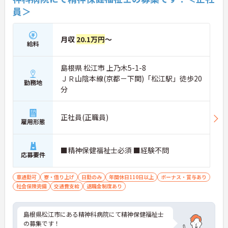
員＞
月収
20.1万円
～
給料
島根県 松江市 上乃木5-1-8
ＪＲ山陰本線(京都－下関)「松江駅」徒歩20
勤務地
分
正社員(正職員)
雇用形態
■精神保健福祉士必須 ■経験不問
応募要件
車通勤可
寮・借り上げ
日勤のみ
年間休日110日以上
ボーナス・賞与あり
社会保険完備
交通費支給
退職金制度あり
島根県松江市にある精神科病院にて精神保健福祉士
の募集です！