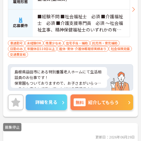
雇用形態
■経験不問 ■社会福祉士 必須 ■介護福祉
士 必須 ■介護支援専門員 必須 ～社会福
応募要件
祉主事、精神保健福祉士のいずれかの有資
格者～ ※いずれかの資格を所持で可
車通勤可
未経験OK
残業少なめ
住宅手当・補助
託児所・育児補助
日勤のみ
年間休日110日以上
産休･育休･介護休暇取得実績あり
社会保険完備
交通費支給
島根県益田市にある特別養護老人ホームにて生活相
談員のお仕事です！
保育園もついておりますので、お子さまがいらっし
ゃる方も安心して働いていただける環境です★
『笑顔、やさしさ、思いやりのある豊かな地域社会
づくり』を経営理念に、ボランティア活動、福祉理
詳細を見る
無料
紹介してもらう
解促進に取り組まれており、また職員の仕事と家庭
の両立支援のための制度も充実していらっしゃる法
人様です♪
ご興味ある方には、面接対策ポイントなど、さらに
募集停止
詳細をお話しいたしますのでお気軽にご相談くださ
い。
更新日：2026年06月29日