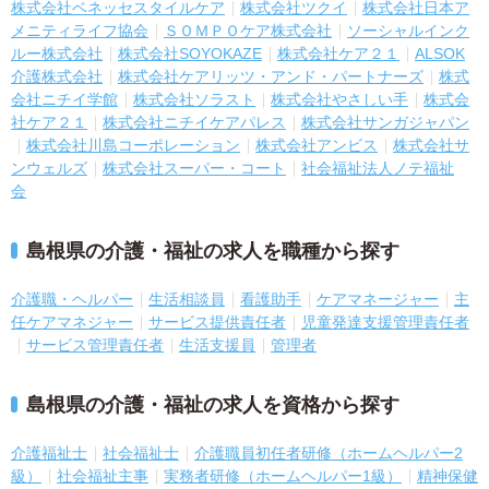
株式会社ベネッセスタイルケア
株式会社ツクイ
株式会社日本ア
メニティライフ協会
ＳＯＭＰＯケア株式会社
ソーシャルインク
ルー株式会社
株式会社SOYOKAZE
株式会社ケア２１
ALSOK
介護株式会社
株式会社ケアリッツ・アンド・パートナーズ
株式
会社ニチイ学館
株式会社ソラスト
株式会社やさしい手
株式会
社ケア２１
株式会社ニチイケアパレス
株式会社サンガジャパン
株式会社川島コーポレーション
株式会社アンビス
株式会社サ
ンウェルズ
株式会社スーパー・コート
社会福祉法人ノテ福祉
会
島根県の介護・福祉の求人を職種から探す
介護職・ヘルパー
生活相談員
看護助手
ケアマネージャー
主
任ケアマネジャー
サービス提供責任者
児童発達支援管理責任者
サービス管理責任者
生活支援員
管理者
島根県の介護・福祉の求人を資格から探す
介護福祉士
社会福祉士
介護職員初任者研修（ホームヘルパー2
級）
社会福祉主事
実務者研修（ホームヘルパー1級）
精神保健