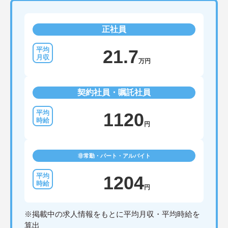
・年間休日114日、残業月平均10時間程度という就
業環境に加え、産前産後休暇や育児休暇制度がしっ
かりと整備されています。オンとオフの切り替えを
正社員
明確にし、心身ともに充実した状態で長くご活躍い
ただけます。
・グループホーム一棟あたりの入居者様20名定員を
21.7
常時2～4名のスタッフで支援、国基準を上回る人員
万円
配置や夜間複数名体制が敷かれているため、業務に
追われることなくご利用者様のペースに合わせたサ
ポートが可能です。施設も専用設計で働きやすく、
契約社員・嘱託社員
ご自身の理想とする福祉を実践できる環境が整って
います。
1120
円
非常勤・パート・アルバイト
1204
円
※掲載中の求人情報をもとに平均月収・平均時給を
算出