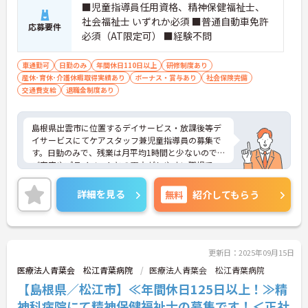
■児童指導員任用資格、精神保健福祉士、
います。
社会福祉士 いずれか必須 ■普通自動車免許
応募要件
必須（AT限定可） ■経験不問
車通勤可
日勤のみ
年間休日110日以上
研修制度あり
産休･育休･介護休暇取得実績あり
ボーナス・賞与あり
社会保険完備
交通費支給
退職金制度あり
島根県出雲市に位置するデイサービス・放課後等デ
イサービスにてケアスタッフ兼児童指導員の募集で
す。日勤のみで、残業は月平均1時間と少ないので、
ご家庭やプライベートとの両立がしやすい職場で
す！また、経験不問なので、これから資格を活かし
て働きたいという方にもおすすめです◎ご興味のあ
詳細を見る
無料
紹介してもらう
る方はご面接のポイントお伝えしますのでご気軽に
お問い合わせください。
更新日：2025年09月15日
医療法人青葉会 松江青葉病院
医療法人青葉会 松江青葉病院
【島根県／松江市】≪年間休日125日以上！≫精
神科病院にて精神保健福祉士の募集です！＜正社