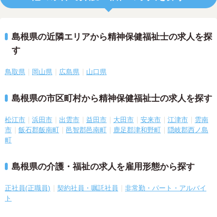
島根県の近隣エリアから精神保健福祉士の求人を探
す
鳥取県
岡山県
広島県
山口県
島根県の市区町村から精神保健福祉士の求人を探す
松江市
浜田市
出雲市
益田市
大田市
安来市
江津市
雲南
市
飯石郡飯南町
邑智郡邑南町
鹿足郡津和野町
隠岐郡西ノ島
町
島根県の介護・福祉の求人を雇用形態から探す
正社員(正職員)
契約社員・嘱託社員
非常勤・パート・アルバイ
ト