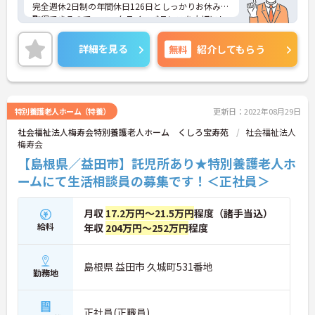
完全週休2日制の年間休日126日としっかりお休みも
取得できるので、ワークライフバランスを大切にし
たい方にオススメです◎
育児休業・介護休業の取得実績もあり、ライフステ
詳細を見る
無料
紹介してもらう
ージが変化しても安心してお勤めいただける環境で
す。
ご興味のある方には、面接対策ポイントなど、さら
に詳細をお話しいたしますのでお気軽にご相談くだ
さい！
特別養護老人ホーム（特養）
更新日：2022年08月29日
社会福祉法人梅寿会特別養護老人ホーム くしろ宝寿苑
社会福祉法人
梅寿会
【島根県／益田市】託児所あり★特別養護老人ホ
ームにて生活相談員の募集です！＜正社員＞
月収
17.2万円～21.5万円
程度（諸手当込）
給料
年収
204万円～252万円
程度
島根県 益田市 久城町531番地
勤務地
正社員(正職員)