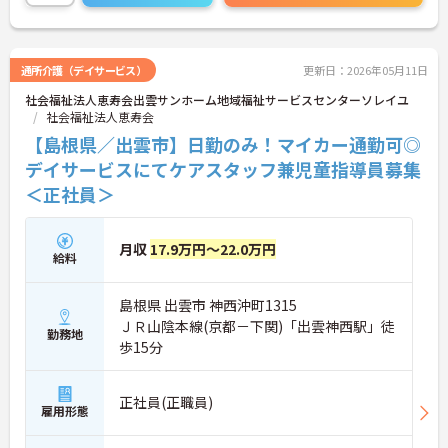
ト。将来的には管理者やエリアマネージャーへのキ
ャリアアップも目指せます。20代から60代まで幅広
い年代のスタッフが活躍しており、和やかな雰囲気
の職場です。介護経験を活かしたい方、福祉の資格
通所介護（デイサービス）
更新日：2026年05月11日
をお持ちの方、安定した法人でキャリアを築きたい
社会福祉法人恵寿会出雲サンホーム地域福祉サービスセンターソレイユ
方におすすめです。
社会福祉法人恵寿会
★おすすめPOINT★
【島根県／出雲市】日勤のみ！マイカー通勤可◎
・生活支援員からスタートし、サービス管理責任者
デイサービスにてケアスタッフ兼児童指導員募集
やエリアマネージャーへと続く明確なステップアッ
＜正社員＞
プの道筋が用意されています。急成長中の企業であ
るためポストも豊富にあり、専門性を高めながらマ
ネジメント職への挑戦も視野に入れていただけま
す。
月収
17.9万円～22.0万円
給料
・年間休日114日、残業月平均10時間程度という就
業環境に加え、産前産後休暇や育児休暇制度がしっ
かりと整備されています。オンとオフの切り替えを
島根県 出雲市 神西沖町1315
明確にし、心身ともに充実した状態で長くご活躍い
ＪＲ山陰本線(京都－下関)「出雲神西駅」徒
勤務地
ただけます。
歩15分
・グループホーム一棟あたりの入居者様20名定員を
常時2～4名のスタッフで支援、国基準を上回る人員
配置や夜間複数名体制が敷かれているため、業務に
正社員(正職員)
追われることなくご利用者様のペースに合わせたサ
雇用形態
ポートが可能です。施設も専用設計で働きやすく、
ご自身の理想とする福祉を実践できる環境が整って