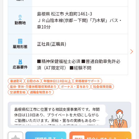
島根県 松江市 大庭町1461-3
ＪＲ山陰本線(京都－下関)「乃木駅」バス・
勤務地
車10分
正社員(正職員)
雇用形態
■精神保健福祉士必須 ■普通自動車免許必
応募要件
須（AT限定可） ■経験不問
車通勤可
日勤のみ
年間休日110日以上
資格取得サポート
産休･育休･介護休暇取得実績あり
ボーナス・賞与あり
社会保険完備
交通費支給
退職金制度あり
島根県松江市に位置する相談支援事業所です。年間
休日は110日あり、プライベートを大切にしながら
ご勤務いただけます。昇給・賞与の実績もあるので
頑張りがしっかりと評価される環境です。ご興味を
お持ちの方はお気軽にお問い合わせください。