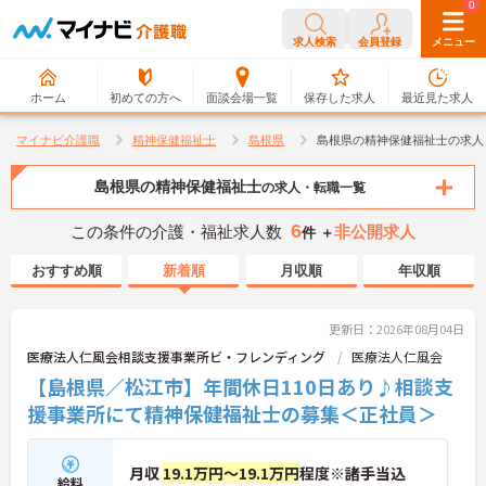
0
0
求人検索
会員登録
メニュー
ホーム
初めての方へ
面談会場一覧
保存した求人
最近見た求人
マイナビ介護職
精神保健福祉士
島根県
島根県の精神保健福祉士の求人
島根県の精神保健福祉士
の求人・転職一覧
6
この条件の介護・福祉求人数
非公開求人
件 ＋
おすすめ順
新着順
月収順
年収順
更新日：2026年08月04日
医療法人仁風会相談支援事業所ビ・フレンディング
医療法人仁風会
【島根県／松江市】年間休日110日あり♪相談支
援事業所にて精神保健福祉士の募集＜正社員＞
月収
19.1万円～19.1万円
程度※諸手当込
給料