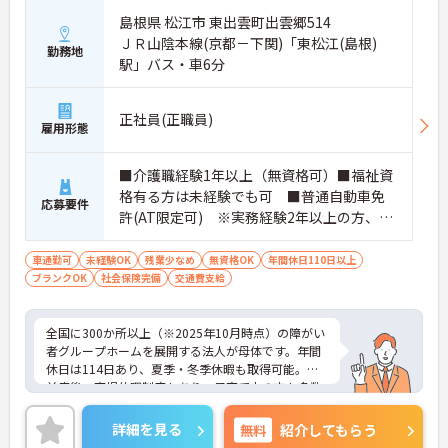
島根県 松江市 東出雲町出雲郷514
ＪＲ山陰本線(京都－下関)「東松江(島根)
勤務地
駅」バス・車6分
正社員(正職員)
雇用形態
■介護職経験1年以上（無資格可）■福祉資
格有る方は未経験でも可 ■普通自動車免
応募要件
許(AT限定可) ※実務経験2年以上の方、障
がい者福祉に関する経験をお持ちの方大歓
迎
車通勤可
未経験OK
残業少なめ
無資格OK
年間休日110日以上
ブランクOK
社会保険完備
交通費支給
全国に300か所以上（※2025年10月時点）の障がい
者グループホームを展開する法人が母体です。年間
休日は114日あり、夏季・冬季休暇も取得可能。産
前産後・育児休暇制度もあり、子育て中の方も多数
活躍中で、ワークライフバランスを大切にしながら
働ける環境が整っています。研修制度や外部勉強会
詳細を見る
無料
紹介してもらう
の受講支援もあり、スキルアップもしっかりサポー