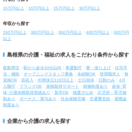
15万円以上
20万円以上
25万円以上
30万円以上
年収から探す
250万円以上
300万円以上
350万円以上
400万円以上
500万円
以上
島根県の介護・福祉の求人をこだわり条件から探す
夜勤専従
駅から徒歩10分以内
車通勤可
寮・借り上げ
住宅手
当・補助
オープニングスタッフ募集
未経験OK
管理職求人
無
資格OK
高収入
年間休日110日以上
土日祝休
日勤のみ
4月
入職可
ブランクOK
資格取得サポート
研修制度あり
産休･育
休･介護休暇取得実績あり
新卒OK
残業少なめ
託児所・育児補
助あり
ボーナス・賞与あり
社会保険完備
交通費支給
退職金
制度あり
企業から介護の求人を探す