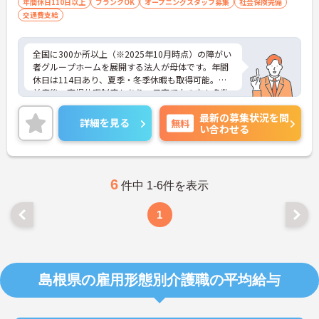
年間休日110日以上
ブランクOK
オープニングスタッフ募集
社会保険完備
交通費支給
全国に300か所以上（※2025年10月時点）の障がい
者グループホームを展開する法人が母体です。年間
休日は114日あり、夏季・冬季休暇も取得可能。産
前産後・育児休暇制度もあり、子育て中の方も多数
活躍中で、ワークライフバランスを大切にしながら
最新の募集状況を問
働ける環境が整っています。研修制度や外部勉強会
詳細を見る
無料
い合わせる
の受講支援もあり、スキルアップもしっかりサポー
ト。将来的には管理者やエリアマネージャーへのキ
ャリアアップも目指せます。20代から60代まで幅広
い年代のスタッフが活躍しており、和やかな雰囲気
の職場です。介護経験を活かしたい方、福祉の資格
6
件中 1-6件を表示
をお持ちの方、安定した法人でキャリアを築きたい
方におすすめです。
1
★おすすめPOINT★
・生活支援員からスタートし、サービス管理責任者
やエリアマネージャーへと続く明確なステップアッ
プの道筋が用意されています。急成長中の企業であ
島根県の雇用形態別介護職の平均給与
るためポストも豊富にあり、専門性を高めながらマ
ネジメント職への挑戦も視野に入れていただけま
す。