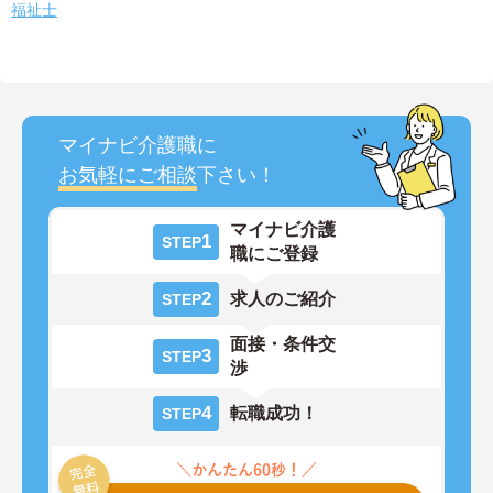
福祉士
マイナビ介護職に
お気軽にご相談
下さい！
マイナビ介護
1
STEP
職にご登録
2
求人のご紹介
STEP
面接・条件交
3
STEP
渉
4
転職成功！
STEP