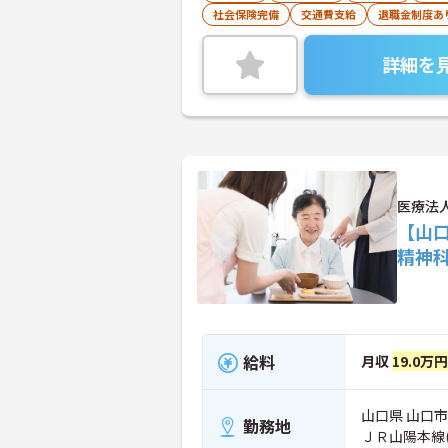
社会保険完備
交通費支給
退職金制度あ
詳細を
医療法
【山
精神
給料
月収
19.0万円
山口県 山口市
勤務地
ＪＲ山陽本線