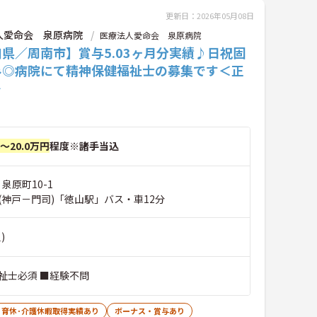
更新日：2026年05月08日
人愛命会 泉原病院
医療法人愛命会 泉原病院
県／周南市】賞与5.03ヶ月分実績♪日祝固
み◎病院にて精神保健福祉士の募集です＜正
＞
円～20.0万円
程度※諸手当込
泉原町10-1
(神戸－門司)「徳山駅」バス・車12分
)
祉士必須 ■経験不問
･育休･介護休暇取得実績あり
ボーナス・賞与あり