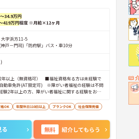
円～34.9万円
～419万円
程度 ※月給×12ヶ月
 大字浜方11-5
(神戸－門司)「防府駅」バス・車10分
)
2年以上（無資格可） ■福祉資格有る方は未経験で
自動車免許(AT限定可) ※障がい者福祉の経験は不問
経験2年以上の方、障がい者福祉に関する経験をお持
格OK
年間休日110日以上
ブランクOK
社会保険完備
見る
無料
紹介してもらう