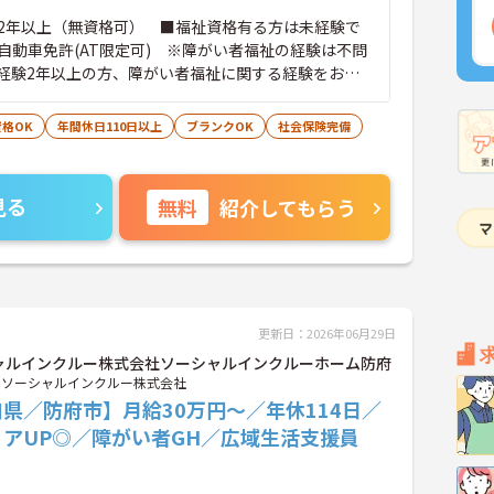
2年以上（無資格可） ■福祉資格有る方は未経験で
自動車免許(AT限定可) ※障がい者福祉の経験は不問
経験2年以上の方、障がい者福祉に関する経験をお持
格OK
年間休日110日以上
ブランクOK
社会保険完備
見る
無料
紹介してもらう
更新日：2026年06月29日
ャルインクルー株式会社ソーシャルインクルーホーム防府
ソーシャルインクルー株式会社
県／防府市】月給30万円～／年休114日／
リアUP◎／障がい者GH／広域生活支援員