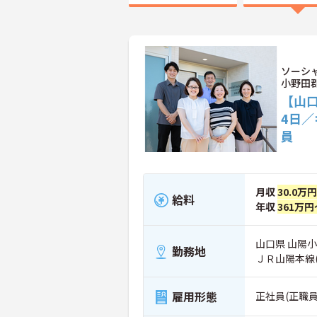
ソーシ
小野田
【山口
4日／
員
月収
30.0万円
給料
年収
361万円
山口県 山陽小
勤務地
ＪＲ山陽本線
雇用形態
正社員(正職員