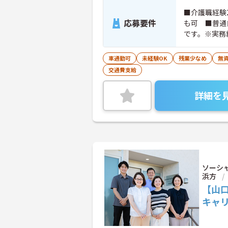
■介護職経験
応募要件
も可 ■普通
です。※実務
ちの方大歓迎
車通勤可
未経験OK
残業少なめ
無資
交通費支給
詳細を
ソーシ
浜方
【山口
キャ