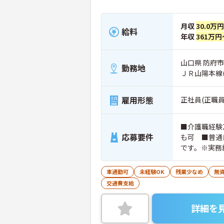
月収
30.0万
給料
年収
361万円
山口県 防府市
勤務地
ＪＲ山陽本線
雇用形態
正社員(正職員
■介護職経験
応募要件
も可 ■普通
です。※実務
ちの方大歓迎
車通勤可
未経験OK
残業少なめ
無資
交通費支給
詳細を