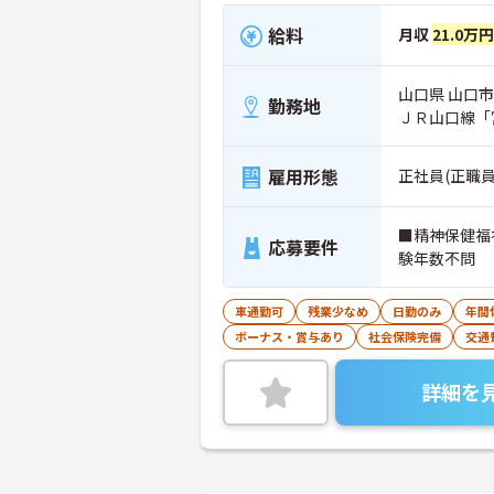
給料
月収
21.0万円
山口県 山口市 
勤務地
ＪＲ山口線「
雇用形態
正社員(正職員
■精神保健福
応募要件
験年数不問
車通勤可
残業少なめ
日勤のみ
年間
ボーナス・賞与あり
社会保険完備
交通
詳細を