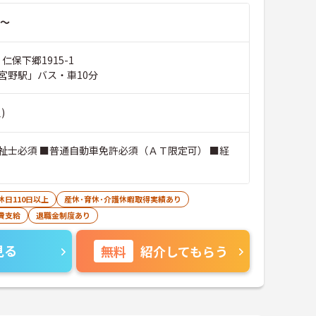
～
仁保下郷1915-1
宮野駅」バス・車10分
)
祉士必須 ■普通自動車免許必須（ＡＴ限定可） ■経
休日110日以上
産休･育休･介護休暇取得実績あり
費支給
退職金制度あり
見る
無料
紹介してもらう