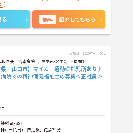
り
見る
無料
紹介してもらう
更新日：2026年04月06日
人和同会 吉南病院
医療法人和同会 吉南病院
口県／山口市】マイカー通勤◎託児所あり♪
科病院での精神保健福祉士の募集＜正社員＞
～
 鋳銭司3381
(神戸－門司)「四辻駅」徒歩20分