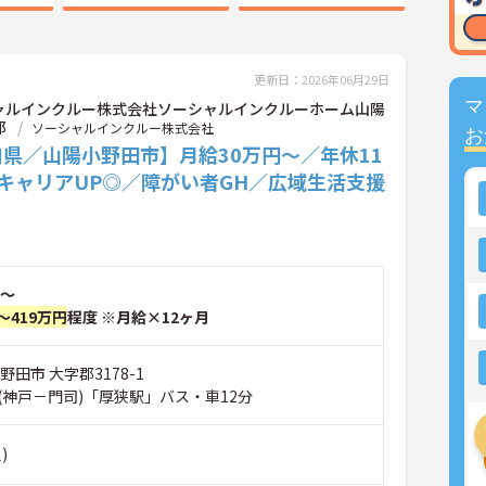
更新日：2026年06月29日
マ
ャルインクルー株式会社ソーシャルインクルーホーム山陽
郡
ソーシャルインクルー株式会社
お
県／山陽小野田市】月給30万円～／年休11
キャリアUP◎／障がい者GH／広域生活支援
～
～419万円
程度 ※月給×12ヶ月
野田市 大字郡3178-1
(神戸－門司)「厚狭駅」バス・車12分
)