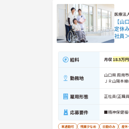
医療法
【山口
定休
社員
給料
月収
18.5万
山口県 周南市 
勤務地
ＪＲ山陽本線
雇用形態
正社員(正職員
応募要件
■精神保健福
車通勤可
残業少なめ
日勤のみ
産休