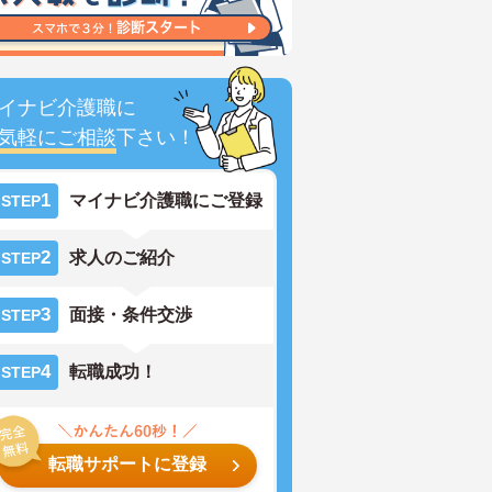
イナビ介護職に
気軽にご相談
下さい！
1
マイナビ介護職にご登録
STEP
2
求人のご紹介
STEP
3
面接・条件交渉
STEP
4
転職成功！
STEP
転職サポートに登録