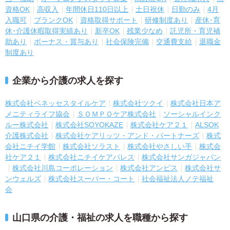
資格OK
高収入
年間休日110日以上
土日祝休
日勤のみ
4月
入職可
ブランクOK
資格取得サポート
研修制度あり
産休･育
休･介護休暇取得実績あり
新卒OK
残業少なめ
託児所・育児補
助あり
ボーナス・賞与あり
社会保険完備
交通費支給
退職金
制度あり
企業から介護の求人を探す
株式会社ベネッセスタイルケア
株式会社ツクイ
株式会社日本ア
メニティライフ協会
ＳＯＭＰＯケア株式会社
ソーシャルインク
ルー株式会社
株式会社SOYOKAZE
株式会社ケア２１
ALSOK
介護株式会社
株式会社ケアリッツ・アンド・パートナーズ
株式
会社ニチイ学館
株式会社ソラスト
株式会社やさしい手
株式会
社ケア２１
株式会社ニチイケアパレス
株式会社サンガジャパン
株式会社川島コーポレーション
株式会社アンビス
株式会社サ
ンウェルズ
株式会社スーパー・コート
社会福祉法人ノテ福祉
会
山口県の介護・福祉の求人を職種から探す