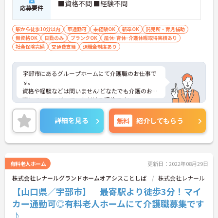
■資格不問 ■経験不問
応募要件
駅から徒歩10分以内
車通勤可
未経験OK
新卒OK
託児所・育児補助
無資格OK
日勤のみ
ブランクOK
産休･育休･介護休暇取得実績あり
社会保険完備
交通費支給
退職金制度あり
宇部市にあるグループホームにて介護職のお仕事で
す。
資格や経験などは問いません!どなたでも介護のお仕
事にチャレンジしていただける環境です!
育児休業の取得実績や利用可能な託児所など、福利
厚生も充実しているので、安心して長く働くことが
詳細を見る
無料
紹介してもらう
出来る環境が整っていますよ♪
最寄り駅より徒歩3分、またマイカー通勤も可能な
ので通勤のストレスが少ないのも嬉しいポイントで
す。
ご興味がある方は是非一度マイナビまでお問い合わ
有料老人ホーム
更新日：2022年08月29日
せください。さらに詳細などお伝えします！
株式会社レナールグランドホームオアシスことしば
株式会社レナール
【山口県／宇部市】 最寄駅より徒歩3分！マイ
カー通勤可◎有料老人ホームにて介護職募集です
♪