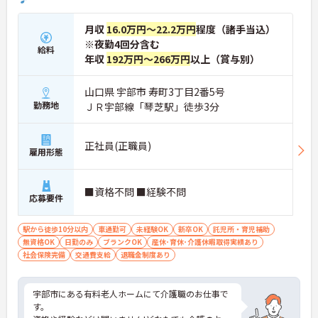
月収
16.0万円～22.2万円
程度（諸手当込）
※夜勤4回分含む
給料
年収
192万円～266万円
以上（賞与別）
山口県 宇部市 寿町3丁目2番5号
勤務地
ＪＲ宇部線「琴芝駅」徒歩3分
正社員(正職員)
雇用形態
■資格不問 ■経験不問
応募要件
駅から徒歩10分以内
車通勤可
未経験OK
新卒OK
託児所・育児補助
無資格OK
日勤のみ
ブランクOK
産休･育休･介護休暇取得実績あり
社会保険完備
交通費支給
退職金制度あり
宇部市にある有料老人ホームにて介護職のお仕事で
す。