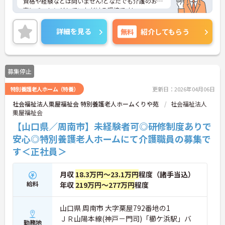
資格や経験などは問いません!どなたでも介護のお仕
事にチャレンジしていただける環境です!
育児休業の取得実績や利用可能な託児所など、福利
厚生も充実しているので、安心して長く働くことが
詳細を見る
無料
紹介してもらう
出来る環境が整っていますよ♪
ご興味がある方は是非一度マイナビまでお問い合わ
せください。さらに詳細などお伝えします！
募集停止
特別養護老人ホーム（特養）
更新日：2026年04月06日
社会福祉法人栗屋福祉会 特別養護老人ホームくりや苑
社会福祉法人
栗屋福祉会
【山口県／周南市】未経験者可◎研修制度ありで
安心◎特別養護老人ホームにて介護職員の募集で
す＜正社員＞
月収
18.3万円～23.1万円
程度（諸手当込）
給料
年収
219万円～277万円
程度
山口県 周南市 大字栗屋792番地の1
ＪＲ山陽本線(神戸－門司)「櫛ケ浜駅」バ
勤務地