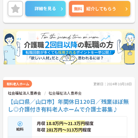
な雰囲気の中で、のびのびと過ごしていただける施
設づくりを目指している事業所です♪
詳細を見る
無料
紹介してもらう
資格をお持ちでなくてもご応募OKですので未経験か
ら始めて、働きながら資格を取得できるようサポー
トしてくださいます★
時間外業務はほとんどなく、年間休日は126日あり
ますので、無理のない働き方ができます♪
ご興味ある方には、面接対策ポイントなど、さらに
詳細をお話しいたしますのでお気軽にご相談くださ
い。
有料老人ホーム
更新日：2024年10月18日
社会福祉法人豊寿会
社会福祉法人豊寿会
【山口県／山口市】年間休日120日／残業ほぼ無
し◎介護付き有料老人ホームで介護士募集♪
月収
18.8万円～21.3万円
程度
給料
年収
281万円～313万円
程度