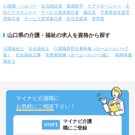
介護職・ヘルパー
生活相談員
看護助手
ケアマネージャー
主
任ケアマネジャー
サービス提供責任者
施設長
児童発達支援管
理責任者
サービス管理責任者
生活支援員
管理者
山口県の介護・福祉の求人を資格から探す
介護福祉士
社会福祉士
介護職員初任者研修（ホームヘルパー2
級）
社会福祉主事
実務者研修（ホームヘルパー1級）
精神保健
福祉士
マイナビ介護職に
お気軽にご相談
下さい！
マイナビ介護
1
STEP
職にご登録