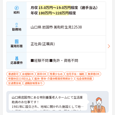
月収
15.0万円～19.0万円
程度（諸手当込）
給料
年収
180万円～228万円
程度
山口県 岩国市 美和町生見12538
勤務地
正社員(正職員)
雇用形態
■経験不問 ■免許・資格不問
応募要件
車通勤可
未経験OK
新卒OK
残業少なめ
住宅手当・補助
無資格OK
年間休日110日以上
産休･育休･介護休暇取得実績あり
社会保険完備
交通費支給
退職金制度あり
山口県岩国市にある特別養護老人ホームにて生活援
助員のお仕事です！
1981年に設立され、地域に開かれた施設として地域
に根差したサービスを提供していて、明るく和やか