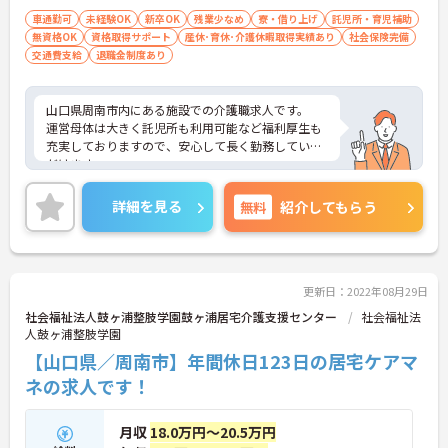
いただきます （資格取得の費用は法人が負
車通勤可
未経験OK
新卒OK
残業少なめ
寮・借り上げ
託児所・育児補助
無資格OK
資格取得サポート
担しますが、受講開始から3年以内に退職し
産休･育休･介護休暇取得実績あり
社会保険完備
交通費支給
退職金制度あり
た場合は、自己負担となります）
山口県周南市内にある施設での介護職求人です。
運営母体は大きく託児所も利用可能など福利厚生も
充実しておりますので、安心して長く勤務していた
だけます。
また資格取得支援制度もございますので、◎経験者
の方はもちろん、これから頑張りたい、チャレンジ
詳細を見る
無料
紹介してもらう
したいという方にもオススメの求人です。
ご興味ある方には、面接対策ポイントなど、さらに
詳細をお話しいたしますのでお気軽にご相談くださ
い。
更新日：2022年08月29日
社会福祉法人鼓ヶ浦整肢学園鼓ヶ浦居宅介護支援センター
社会福祉法
人鼓ヶ浦整肢学園
【山口県／周南市】年間休日123日の居宅ケアマ
ネの求人です！
月収
18.0万円～20.5万円