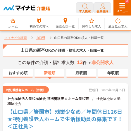
0
0
求人検索
会員登録
メニュー
ホーム
初めての方へ
面談会場一覧
保存した求人
最近見た求人
マイナビ介護職
山口県
山口県の新卒OKの求人・転職一覧
山口県の新卒OK
の介護職・福祉の求人・転職一覧
13
この条件の介護・福祉求人数
非公開求人
件 ＋
おすすめ順
新着順
月収順
年収順
特別養護老人ホーム（特養）
更新日：2025年03月05日
社会福祉法人美和福祉会 特別養護老人ホーム美和苑
社会福祉法人美
和福祉会
【山口県／岩国市】残業少なめ／年間休日126日
★特別養護老人ホームで生活援助員の募集です！
＜正社員＞