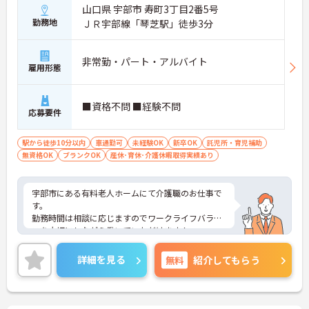
山口県 宇部市 寿町3丁目2番5号
勤務地
ＪＲ宇部線「琴芝駅」徒歩3分
非常勤・パート・アルバイト
雇用形態
■資格不問 ■経験不問
応募要件
駅から徒歩10分以内
車通勤可
未経験OK
新卒OK
託児所・育児補助
無資格OK
ブランクOK
産休･育休･介護休暇取得実績あり
宇部市にある有料老人ホームにて介護職のお仕事で
す。
勤務時間は相談に応じますのでワークライフバラン
スを大切にしながら働いていただけます！
また、最寄駅より徒歩圏内にくわえて、マイカー通
勤も可能と通勤も便利です♪
詳細を見る
無料
紹介してもらう
ご興味がある方は是非一度マイナビまでお問い合わ
せください。さらに詳細などお伝えします！