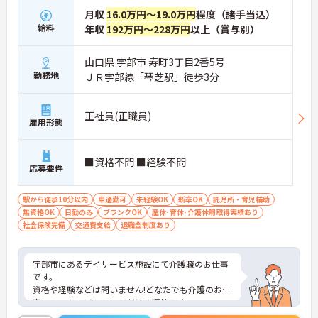
月収
16.0万円～19.0万円
程度（諸手当込）
給料
年収
192万円～228万円
以上（賞与別）
山口県 宇部市 寿町3丁目2番5号
勤務地
ＪＲ宇部線「琴芝駅」徒歩3分
正社員(正職員)
雇用形態
■資格不問 ■経験不問
応募要件
駅から徒歩10分以内
車通勤可
未経験OK
新卒OK
託児所・育児補助
無資格OK
日勤のみ
ブランクOK
産休･育休･介護休暇取得実績あり
社会保険完備
交通費支給
退職金制度あり
宇部市にあるデイサービス施設にて介護職のお仕事
です。
資格や経験などは問いません!どなたでも介護のお仕
事にチャレンジしていただける環境です!
育児休業の取得実績や利用可能な託児所など、福利