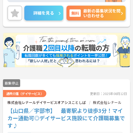
診・訪問看護・訪問リハビリを開始。住み慣れた街
で安心して生活ができるようサポートされていま
最新の募集状況を問
す。
詳細を見る
無料
い合わせる
看護部は、20～60代までと幅広い年齢層のスタッフ
がおり、特に20～30代の子育て世代が多いため、家
庭と両立しやすいように柔軟な勤務体制が整ってい
ます。
78床という規模だからこそスタッフ全体の顔が分か
る職種の垣根のないアットホームな病院です。
ご興味のある方はぜひお気軽にお問い合わせくださ
い
募集停止
通所介護（デイサービス）
更新日：2025年08月12日
株式会社レナールデイサービスオアシスことしば
株式会社レナール
【山口県／宇部市】 最寄駅より徒歩3分！マイ
カー通勤可◎デイサービス施設にて介護職募集で
す♪