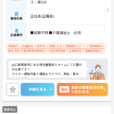
ス・車5分
正社員(正職員)
雇用形態
■経験不問 ■介護福祉士 必須
応募要件
車通勤可
未経験OK
新卒OK
残業少なめ
資格取得サポート
研修制度あり
産休･育休･介護休暇取得実績あり
社会保険完備
交通費支給
退職金制度あり
山口県周南市にある特別養護老人ホームにて介護の
お仕事です！
マイカー通勤可能で通勤もラクラク、昇給・賞与も
しっかりです★
研修制度も整っているので未経験の方もご安心くだ
最新の募集状況を問
さい♪
詳細を見る
無料
い合わせる
ご興味ある方には、面接対策ポイントなど、さらに
詳細をお話しいたしますのでお気軽にご相談くださ
い。
募集停止