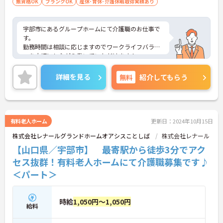
無資格OK
ブランクOK
産休･育休･介護休暇取得実績あり
宇部市にあるグループホームにて介護職のお仕事で
す。
勤務時間は相談に応じますのでワークライフバラン
スを大切にしながら働いていただけます！
また、最寄駅より徒歩圏内にくわえて、マイカー通
勤も可能と通勤も便利です♪
詳細を見る
無料
紹介してもらう
ご興味がある方は是非一度マイナビまでお問い合わ
せください。さらに詳細などお伝えします！
有料老人ホーム
更新日：2024年10月15日
株式会社レナールグランドホームオアシスことしば
株式会社レナール
【山口県／宇部市】 最寄駅から徒歩3分でアク
セス抜群！有料老人ホームにて介護職募集です♪
＜パート＞
時給
1,050円～1,050円
給料