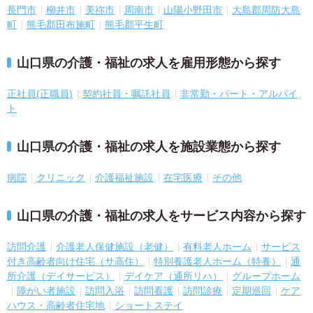
長門市
柳井市
美祢市
周南市
山陽小野田市
大島郡周防大島
町
熊毛郡田布施町
熊毛郡平生町
山口県の介護・福祉の求人を雇用形態から探す
正社員(正職員)
契約社員・嘱託社員
非常勤・パート・アルバイ
ト
山口県の介護・福祉の求人を施設業態から探す
病院
クリニック
介護福祉施設
在宅医療
その他
山口県の介護・福祉の求人をサービス内容から探す
訪問介護
介護老人保健施設（老健）
有料老人ホーム
サービス
付き高齢者向け住宅（サ高住）
特別養護老人ホーム（特養）
通
所介護（デイサービス）
デイケア（通所リハ）
グループホーム
障がい者施設
訪問入浴
訪問看護
訪問診療
定期巡回
ケア
ハウス・高齢者住宅地
ショートステイ