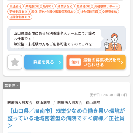
車通勤可
未経験OK
新卒OK
残業少なめ
無資格OK
資格取得サポート
研修制度あり
産休･育休･介護休暇取得実績あり
社会保険完備
交通費支給
退職金制度あり
山口県周南市にある特別養護老人ホームにて介護の
お仕事です！
無資格・未経験の方もご応募可能ですのでこれを機
に介護のお仕事をスタートされたい方にもおすすめ
の求人です★
最新の募集状況を問
研修制度も整っているので未経験の方もご安心くだ
詳細を見る
無料
い合わせる
さい。
ご興味ある方には、面接対策ポイントなど、さらに
詳細をお話しいたしますのでお気軽にご相談くださ
い。
募集停止
更新日：2026年01月13日
医療法人周友会 徳山病院
医療法人周友会 徳山病院
【山口県／周南市】残業少なめ◎働き易い環境が
整っている地域密着型の病院です＜病棟／正社員
＞