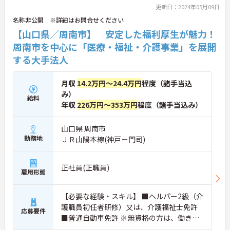
更新日：2024年05月09日
名称非公開 ※詳細はお問合せください
【山口県／周南市】 安定した福利厚生が魅力！
周南市を中心に「医療・福祉・介護事業」を展開
する大手法人
月収
14.2万円～24.4万円
程度（諸手当込
み）
給料
年収
226万円～353万円
程度（諸手当込み）
山口県 周南市
勤務地
ＪＲ山陽本線(神戸－門司)
正社員(正職員)
雇用形態
【必要な経験・スキル】 ■ヘルパー2級（介
護職員初任者研修）又は、介護福祉士免許
応募要件
■普通自動車免許 ※無資格の方は、働きな
がら介護職員初任者研修の資格を取得して