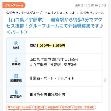
グループホーム
更新日：2024年10月15日
株式会社レナールグループホームオアシスことしば
株式会社レナール
【山口県／宇部市】 最寄駅から徒歩3分でアク
セス抜群！グループホームにて介護職募集です♪
＜パート＞
時給
1,050円～1,050円
給料
山口県 宇部市 寿町3丁目2番5号
勤務地
ＪＲ宇部線「琴芝駅」徒歩3分
非常勤・パート・アルバイト
雇用形態
■資格不問 ■経験不問
応募要件
駅から徒歩10分以内
車通勤可
未経験OK
新卒OK
託児所・育児補助