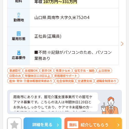
給料
年収
287万円～331万円
山口県 周南市 大字久米752の4
勤務地
正社員(正職員)
雇用形態
■不問 ※記録がパソコンのため、パソコン
応募要件
業務あり
車通勤可
未経験OK
新卒OK
残業少なめ
住宅手当・補助
土日祝休
日勤のみ
年間休日110日以上
資格取得サポート
産休･育休･介護休暇取得実績あり
社会保険完備
交通費支給
退職金制度あり
周南市にあります、居宅介護支援事業所での居宅ケ
アマネ募集です。こちらの法人は年間休日120日と
お休みもしっかりしており、ケアマネ未経験の方も
大歓迎ですので、気になる方はお問い合わせ下さい
ませ。
詳細を見る
無料
紹介してもらう