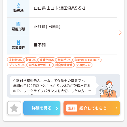
山口県 山口市 湯田温泉5-5-1
勤務地
正社員(正職員)
雇用形態
■不問
応募要件
未経験OK
新卒OK
残業少なめ
無資格OK
年間休日110日以上
ブランクOK
資格取得サポート
社会保険完備
交通費支給
介護付き有料老人ホームにて介護士の募集です。
年間休日120日以上としっかりお休みが取得出来る
ので、ワークライフバランスを大切にしたい方にオ
ススメです◎
残業少なめなので出勤日でもプライベートの時間を
確保して頂けますよ◎
詳細を見る
無料
紹介してもらう
ご興味ある方には、面接対策ポイントなど、さらに
詳細をお話しいたしますのでお気軽にご相談くださ
い。