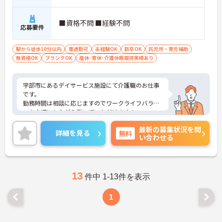
■資格不問 ■経験不問
応募要件
駅から徒歩10分以内
車通勤可
未経験OK
新卒OK
託児所・育児補助
無資格OK
ブランクOK
産休･育休･介護休暇取得実績あり
宇部市にあるデイサービス施設にて介護職のお仕事
です。
勤務時間は相談に応じますのでワークライフバラン
スを大切にしながら働いていただけます！
また、最寄駅より徒歩圏内にくわえて、マイカー通
最新の募集状況を問
勤も可能と通勤も便利です♪
詳細を見る
無料
い合わせる
ご興味がある方は是非一度マイナビまでお問い合わ
せください。さらに詳細などお伝えします！
13
件中 1-13件を表示
1