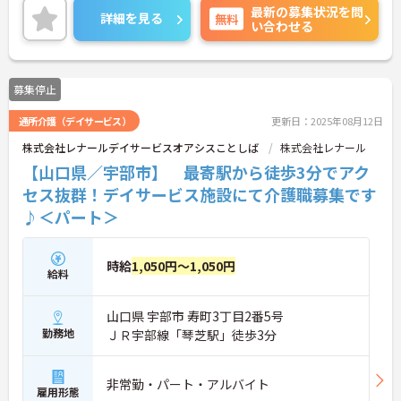
最新の募集状況を問
厚生も充実しているので、安心して長く働くことが
詳細を見る
無料
い合わせる
出来る環境が整っていますよ♪
ご興味がある方は是非一度マイナビまでお問い合わ
せください。さらに詳細などお伝えします！
募集停止
通所介護（デイサービス）
更新日：2025年08月12日
株式会社レナールデイサービスオアシスことしば
株式会社レナール
【山口県／宇部市】 最寄駅から徒歩3分でアク
セス抜群！デイサービス施設にて介護職募集です
♪＜パート＞
時給
1,050円～1,050円
給料
山口県 宇部市 寿町3丁目2番5号
勤務地
ＪＲ宇部線「琴芝駅」徒歩3分
非常勤・パート・アルバイト
雇用形態