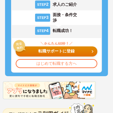
2
求人のご紹介
STEP
面接・条件交
3
STEP
渉
4
転職成功！
STEP
転職サポートに登録
はじめて転職する方へ