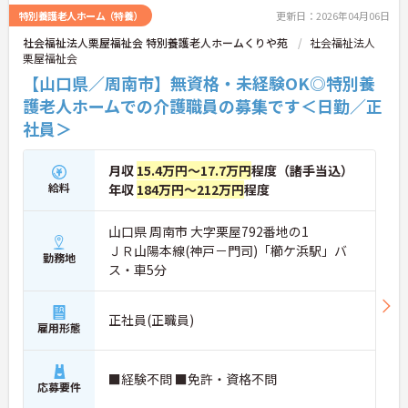
特別養護老人ホーム（特養）
更新日：2026年04月06日
社会福祉法人栗屋福祉会 特別養護老人ホームくりや苑
社会福祉法人
栗屋福祉会
【山口県／周南市】無資格・未経験OK◎特別養
護老人ホームでの介護職員の募集です＜日勤／正
社員＞
月収
15.4万円～17.7万円
程度（諸手当込）
給料
年収
184万円～212万円
程度
山口県 周南市 大字栗屋792番地の1
ＪＲ山陽本線(神戸－門司)「櫛ケ浜駅」バ
勤務地
ス・車5分
正社員(正職員)
雇用形態
■経験不問 ■免許・資格不問
応募要件