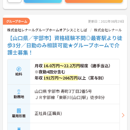
グループホーム
更新日：2022年08月29日
株式会社レナールグループホームオアシスことしば
株式会社レナール
【山口県／宇部市】資格経験不問◎最寄駅より徒
歩3分／日勤のみ相談可能★グループホームで介
護士募集！
月収
16.0万円～22.2万円
程度（諸手当込）
※夜勤4回分含む
給料
年収
192万円～266万円
以上（賞与別）
山口県 宇部市 寿町3丁目2番5号
勤務地
ＪＲ宇部線「東新川(山口)駅」徒歩8分
正社員(正職員)
雇用形態