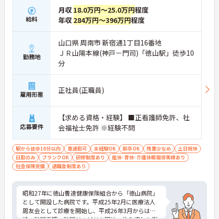
月収
18.0万円～25.0万円
程度
給料
年収
284万円～396万円
程度
山口県 周南市 新宿通1丁目16番地
ＪＲ山陽本線(神戸－門司)「徳山駅」徒歩10
勤務地
分
正社員(正職員)
雇用形態
【求める資格・経験】 ■正看護師免許、社
応募要件
会福祉士免許 ※経験不問
駅から徒歩10分以内
車通勤可
未経験OK
新卒OK
残業少なめ
土日祝休
日勤のみ
ブランクOK
研修制度あり
産休･育休･介護休暇取得実績あり
社会保険完備
退職金制度あり
昭和27年に徳山曹達健康保険組合から「徳山病院」
として開設した病院です。平成25年2月に医療法人
周友会として診療を開始し、平成26年3月からは往