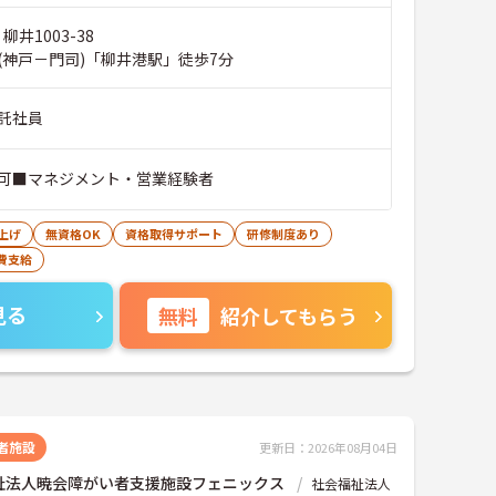
柳井1003-38
(神戸－門司)「柳井港駅」徒歩7分
託社員
可■マネジメント・営業経験者
上げ
無資格OK
資格取得サポート
研修制度あり
費支給
見る
無料
紹介してもらう
者施設
更新日：2026年08月04日
祉法人暁会障がい者支援施設フェニックス
社会福祉法人