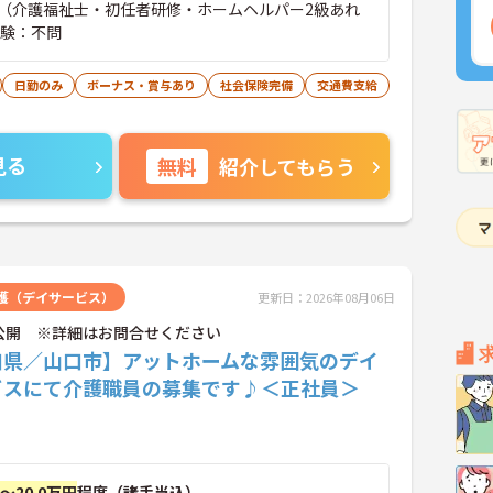
（介護福祉士・初任者研修・ホームヘルパー2級あれ
経験：不問
日勤のみ
ボーナス・賞与あり
社会保険完備
交通費支給
見る
無料
紹介してもらう
護（デイサービス）
更新日：2026年08月06日
公開 ※詳細はお問合せください
口県／山口市】アットホームな雰囲気のデイ
ビスにて介護職員の募集です♪＜正社員＞
円～20.0万円
程度（諸手当込）