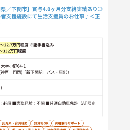
県／下関市】賞与4.0ヶ月分支給実績あり◎
い者支援施設にて生活支援員のお仕事♪＜正
＞
円～22.7万円
程度 ※諸手当込み
～332万円
程度
 大字小野64-1
(神戸－門司)「新下関駅」バス・車9分
)
：必須 ■実務経験：不問 ■普通自動車免許（AT限定
託児所・育児補助
無資格OK
資格取得サポート
あり
ボーナス・賞与あり
社会保険完備
交通費支給