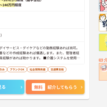
～240万円
程度
)
デイサービス・デイケアなどの勤務経験あれば尚可。
などの作成経験あれば優遇します。また、管理者経
員経験があれば助かります。 ■介護システムを使用し
ボードを使用した入力が必要です。 ■介護職員基礎研
可 ■介護福祉士 あれば尚可 ■普通自動車運転免許
のみ
ブランクOK
社会保険完備
交通費支給
）必須
見る
無料
紹介してもらう