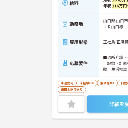
給料
年収
216万円
山口県 山口市
勤務地
ＪＲ山口線
雇用形態
正社員(正職員
■通所介護・
応募要件
記録・計画書
験 生活相談
てます。キー
修 あれば尚
車通勤可
未経験OK
無資格OK
日勤
（AT限定可
退職金制度あり
詳細を