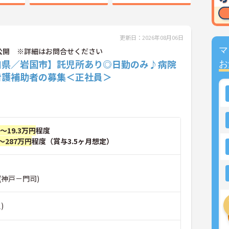
更新日：2026年08月06日
マ
公開 ※詳細はお問合せください
口県／岩国市】託児所あり◎日勤のみ♪病院
お
看護補助者の募集＜正社員＞
円～19.3万円
程度
～287万円
程度（賞与3.5ヶ月想定）
(神戸－門司)
)