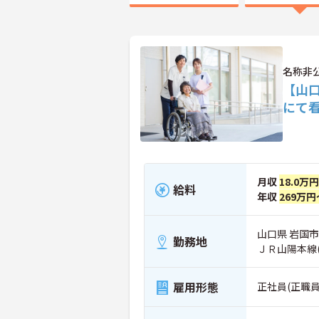
名称非
【山
にて
月収
18.0万
給料
年収
269万円
山口県 岩国市
勤務地
ＪＲ山陽本線
雇用形態
正社員(正職員