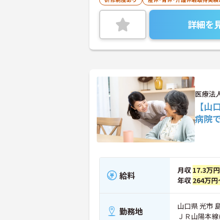
詳細を
医療法
【山
病院
月収
17.3万
給料
年収
264万円
山口県 光市 島
勤務地
ＪＲ山陽本線