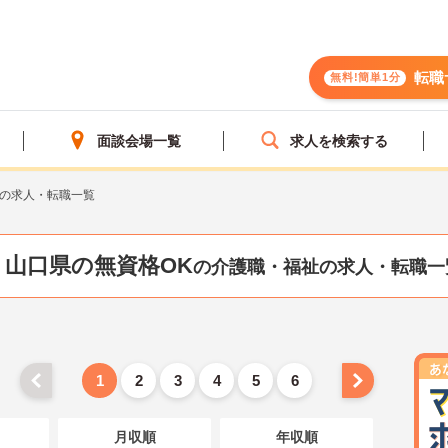
転職
無料!簡単1分
面談会場一覧
求人を検索する
Kの求人・転職一覧
山口県の無資格OK
の介護職・福祉の求人・転職一
1
2
3
4
5
6
月収順
年収順