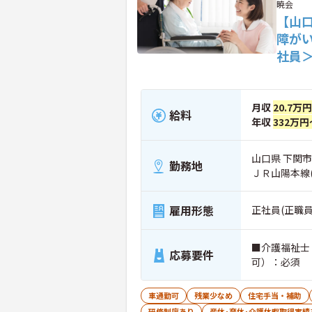
暁会
【山口
障が
社員
月収
20.7万
給料
年収
332万円
山口県 下関市
勤務地
ＪＲ山陽本線
雇用形態
正社員(正職員
■介護福祉士
応募要件
可）：必須
車通勤可
残業少なめ
住宅手当・補助
研修制度あり
産休･育休･介護休暇取得実績