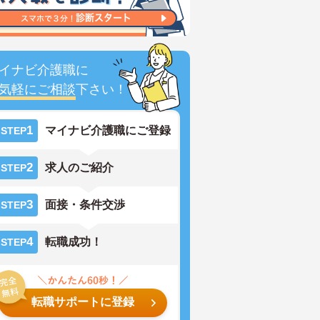
イナビ介護職に
気軽にご相談
下さい！
1
マイナビ介護職にご登録
STEP
2
求人のご紹介
STEP
3
面接・条件交渉
STEP
4
転職成功！
STEP
転職サポートに登録