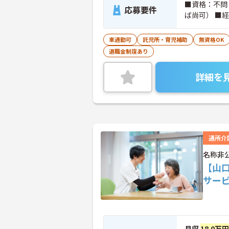
■資格：不問
応募要件
ば尚可） ■
車通勤可
託児所・育児補助
無資格OK
退職金制度あり
詳細を
通所介
名称非
【山
サー
月収
18.0万