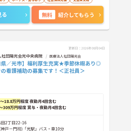
見る
無料
紹介してもらう
更新日：2026年08月04日
人社団陽光会光中央病院
医療法人社団陽光会
口県／光市】福利厚生充実★季節休暇あり◎
での看護補助の募集です！＜正社員＞
円～18.8万円
程度 夜勤月4回含む
～309万円
程度 賞与・夜勤月4回含む
田2丁目22-16
(神戸－門司)「光駅」バス・車10分