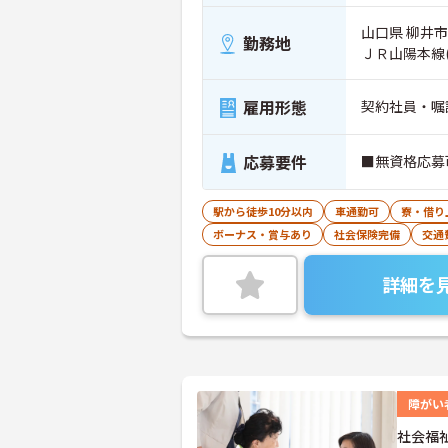
山口県 柳井市 
勤務地
ＪＲ山陽本線
雇用形態
契約社員・嘱
応募要件
■無資格応募
駅から徒歩10分以内
車通勤可
寮・借り
ボーナス・賞与あり
社会保険完備
交通
詳細を
障がい
社会福