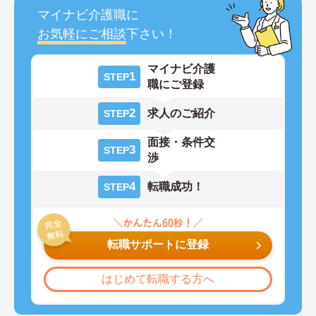
マイナビ介護職に
お気軽にご相談
下さい！
マイナビ介護
1
STEP
職にご登録
2
求人のご紹介
STEP
面接・条件交
3
STEP
渉
4
転職成功！
STEP
転職サポートに登録
はじめて転職する方へ