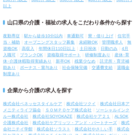
以上
山口県の介護・福祉の求人をこだわり条件から探す
夜勤専従
駅から徒歩10分以内
車通勤可
寮・借り上げ
住宅手
当・補助
オープニングスタッフ募集
未経験OK
管理職求人
無
資格OK
高収入
年間休日110日以上
土日祝休
日勤のみ
4月
入職可
ブランクOK
資格取得サポート
研修制度あり
産休･育
休･介護休暇取得実績あり
新卒OK
残業少なめ
託児所・育児補
助あり
ボーナス・賞与あり
社会保険完備
交通費支給
退職金
制度あり
企業から介護の求人を探す
株式会社ベネッセスタイルケア
株式会社ツクイ
株式会社日本ア
メニティライフ協会
ＳＯＭＰＯケア株式会社
ソーシャルインク
ルー株式会社
株式会社SOYOKAZE
株式会社ケア２１
ALSOK
介護株式会社
株式会社ケアリッツ・アンド・パートナーズ
株式
会社ニチイ学館
株式会社ソラスト
株式会社やさしい手
株式会