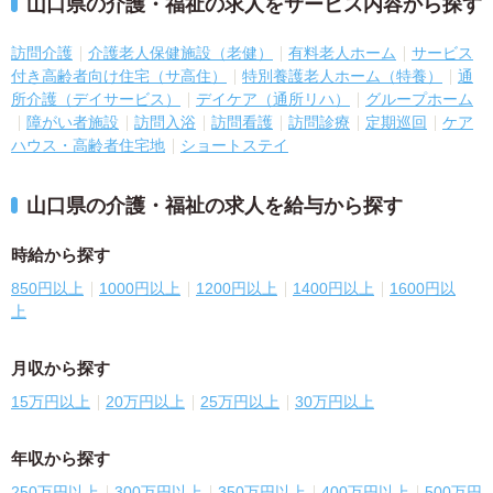
山口県の介護・福祉の求人をサービス内容から探す
訪問介護
介護老人保健施設（老健）
有料老人ホーム
サービス
付き高齢者向け住宅（サ高住）
特別養護老人ホーム（特養）
通
所介護（デイサービス）
デイケア（通所リハ）
グループホーム
障がい者施設
訪問入浴
訪問看護
訪問診療
定期巡回
ケア
ハウス・高齢者住宅地
ショートステイ
山口県の介護・福祉の求人を給与から探す
時給から探す
850円以上
1000円以上
1200円以上
1400円以上
1600円以
上
月収から探す
15万円以上
20万円以上
25万円以上
30万円以上
年収から探す
250万円以上
300万円以上
350万円以上
400万円以上
500万円