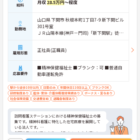
月収
28.5万円
～程度
給料
山口県 下関市 秋根本町1丁目7-9 新下関ビル
301号室
勤務地
ＪＲ山陽本線(神戸－門司)「新下関駅」徒歩
5分
正社員(正職員)
雇用形態
■精神保健福祉士 ■ブランク：可 ■普通自
応募要件
動車運転免許
駅から徒歩10分以内
日勤のみ
年間休日110日以上
ブランクOK
研修制度あり
産休･育休･介護休暇取得実績あり
ボーナス・賞与あり
社会保険完備
交通費支給
退職金制度あり
訪問看護ステーションにおける精神保健福祉士の募
集です。精神科看護に特化した在宅医療を展開して
いる法人です。
年間休日は124日もあり、プライベートを大切にし
ながらご勤務いただけます。ご利用者一人ひとりの