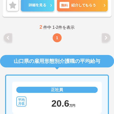
状況に合わせた最適なサービスができる環境です。
詳細を見る
無料
紹介してもらう
ご興味のある方には、面接対策ポイントなど、さら
に詳細をお話しいたしますのでお気軽にご相談くだ
さい！
2
件中 1-2件を表示
1
山口県の雇用形態別介護職の平均給与
正社員
20.6
万円