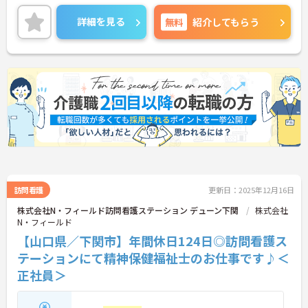
に、医療の充実を図られております。
気になる方はお問い合わせ下さいませ！！
詳細を見る
無料
紹介してもらう
訪問看護
更新日：2025年12月16日
株式会社N・フィールド訪問看護ステーション デューン下関
株式会社
N・フィールド
【山口県／下関市】年間休日124日◎訪問看護ス
テーションにて精神保健福祉士のお仕事です♪＜
正社員＞