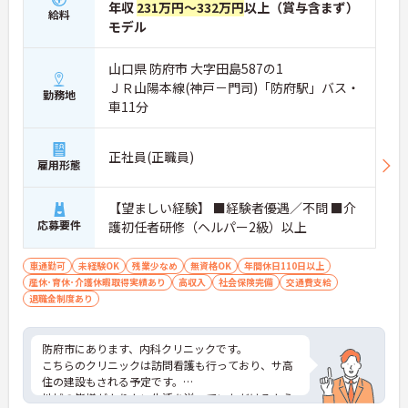
年収
231万円～332万円
以上（賞与含まず）
給料
モデル
山口県 防府市 大字田島587の1
ＪＲ山陽本線(神戸－門司)「防府駅」バス・
勤務地
車11分
正社員(正職員)
雇用形態
【望ましい経験】 ■経験者優遇／不問 ■介
応募要件
護初任者研修（ヘルパー2級）以上
車通勤可
未経験OK
残業少なめ
無資格OK
年間休日110日以上
産休･育休･介護休暇取得実績あり
高収入
社会保険完備
交通費支給
退職金制度あり
防府市にあります、内科クリニックです。
こちらのクリニックは訪問看護も行っており、サ高
住の建設もされる予定です。
地域の皆様がよりよい生活を送っていただけるよう