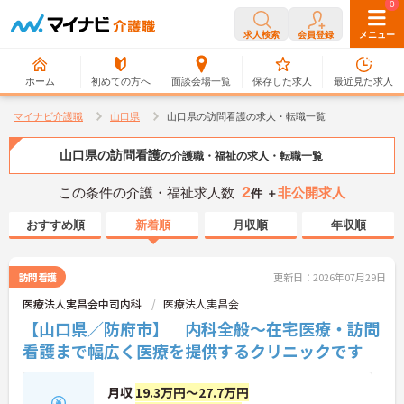
0
0
求人検索
会員登録
メニュー
ホーム
初めての方へ
面談会場一覧
保存した求人
最近見た求人
マイナビ介護職
山口県
山口県の訪問看護の求人・転職一覧
山口県の訪問看護
の介護職・福祉の求人・転職一覧
2
この条件の介護・福祉求人数
非公開求人
件 ＋
おすすめ順
新着順
月収順
年収順
訪問看護
更新日：2026年07月29日
医療法人実昌会中司内科
医療法人実昌会
【山口県／防府市】 内科全般～在宅医療・訪問
看護まで幅広く医療を提供するクリニックです
月収
19.3万円～27.7万円