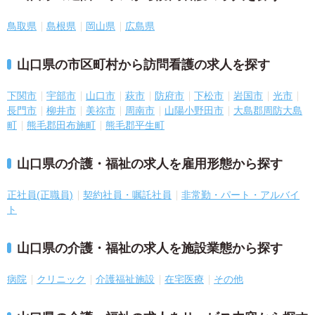
鳥取県
島根県
岡山県
広島県
山口県の市区町村から訪問看護の求人を探す
下関市
宇部市
山口市
萩市
防府市
下松市
岩国市
光市
長門市
柳井市
美祢市
周南市
山陽小野田市
大島郡周防大島
町
熊毛郡田布施町
熊毛郡平生町
山口県の介護・福祉の求人を雇用形態から探す
正社員(正職員)
契約社員・嘱託社員
非常勤・パート・アルバイ
ト
山口県の介護・福祉の求人を施設業態から探す
病院
クリニック
介護福祉施設
在宅医療
その他