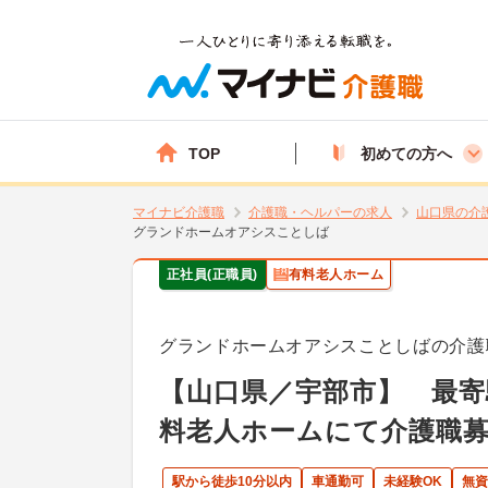
TOP
初めての方へ
マイナビ介護職
介護職・ヘルパーの求人
山口県の介
グランドホームオアシスことしば
正社員(正職員)
有料老人ホーム
グランドホームオアシスことしばの介護
【山口県／宇部市】 最寄
料老人ホームにて介護職募
駅から徒歩10分以内
車通勤可
未経験OK
無資