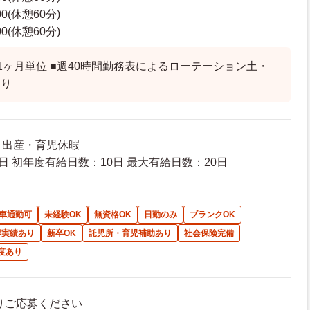
00(休憩60分)
00(休憩60分)
1ヶ月単位 ■週40時間勤務表によるローテーション土・
あり
暇 出産・育児休暇
日 初年度有給日数：10日 最大有給日数：20日
車通勤可
未経験OK
無資格OK
日勤のみ
ブランクOK
得実績あり
新卒OK
託児所・育児補助あり
社会保険完備
度あり
よりご応募ください