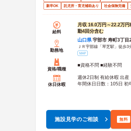
新卒OK
託児所・育児補助あり
社会保険完備
月収 16.0万円～22.2
勤4回分含む
給料
山口県
宇部市 寿町3丁目
ＪＲ宇部線「琴芝駅」徒歩3
勤務地
MAP
■資格不問 ■経験不問
資格/職種
週休2日制 有給休暇 出
年間休日日数：105日 初年度有給日数：10日 最
休日休暇
大有給日数：20日
施設見学のご相談
無料