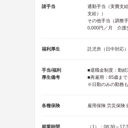
諸手当
通勤手当（実費支給
支給））
その他手当（調整手当
0,000円／月 介護
福利厚生
託児所（日中対応）
手当/福利
■退職金制度：勤続
厚生備考
■再雇用：65歳まで
※日勤のみの勤務
各種保険
雇用保険 労災保険
就業時間
（1）：08:30～17: