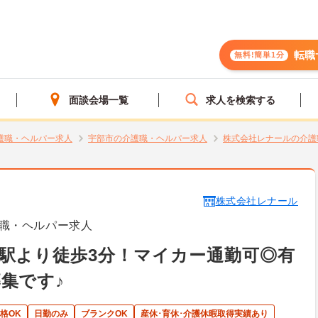
転職
無料!簡単1分
面談会場一覧
求人を検索する
護職・ヘルパー求人
宇部市の介護職・ヘルパー求人
株式会社レナールの介護
株式会社レナール
職・ヘルパー求人
駅より徒歩3分！マイカー通勤可◎有
集です♪
格OK
日勤のみ
ブランクOK
産休･育休･介護休暇取得実績あり