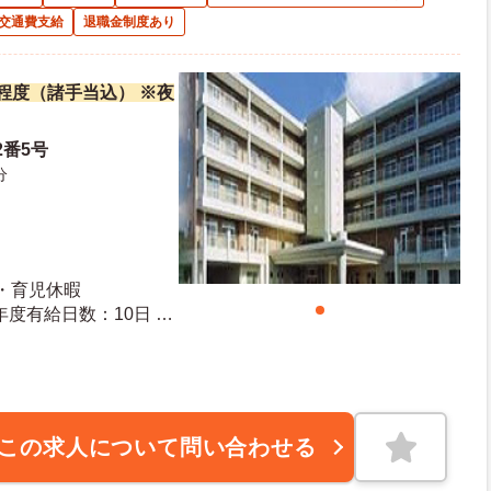
交通費支給
退職金制度あり
万円程度（諸手当込） ※夜
2番5号
分
産・育児休暇
この求人について問い合わせる