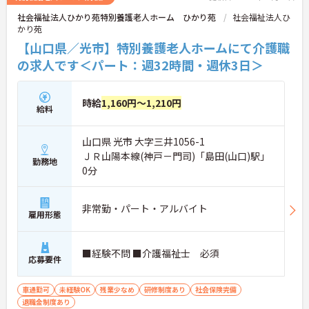
社会福祉法人ひかり苑特別養護老人ホーム ひかり苑
社会福祉法人ひ
かり苑
【山口県／光市】特別養護老人ホームにて介護職
の求人です＜パート：週32時間・週休3日＞
時給
1,160円～1,210円
給料
山口県 光市 大字三井1056-1
ＪＲ山陽本線(神戸－門司)「島田(山口)駅」
勤務地
0分
非常勤・パート・アルバイト
雇用形態
■経験不問 ■介護福祉士 必須
応募要件
車通勤可
未経験OK
残業少なめ
研修制度あり
社会保険完備
退職金制度あり