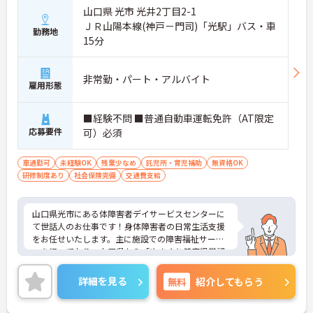
山口県 光市 光井2丁目2-1
ＪＲ山陽本線(神戸－門司)「光駅」バス・車
勤務地
15分
非常勤・パート・アルバイト
雇用形態
■経験不問 ■普通自動車運転免許（AT限定
応募要件
可）必須
車通勤可
未経験OK
残業少なめ
託児所・育児補助
無資格OK
研修制度あり
社会保険完備
交通費支給
山口県光市にある体障害者デイサービスセンターに
て世話人のお仕事です！身体障害者の日常生活支援
をお任せいたします。主に施設での障害福祉サービ
スを行っており、山口県から「やまぐち健康経営認
定企業」として認定されている法人様です。日勤
帯、週4日以内の勤務ですので、プライベートを重
詳細を見る
無料
紹介してもらう
視したい方にもおすすめです。
ご興味ある方には、面接対策ポイントなど、さらに