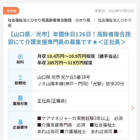
その他
更新日：2026年07月01日
社会福祉法人ひかり苑高齢者複合施設 ひかり苑
社会福祉法人ひかり
苑
【山口県／光市】年間休日126日！高齢者複合施
設にて介護支援専門員の募集です★＜正社員＞
月収
18.4万円～20.9万円
程度（諸手当込）
給料
年収
285万円～319万円
程度
山口県 光市 光ケ丘5番18号
勤務地
ＪＲ山陽本線(神戸－門司)「光駅」徒歩20分
正社員(正職員)
雇用形態
■ケアマネジャーの実務経験3年以上 必須
■介護支援専門員 必須 ■社会福祉士
応募要件
あれば尚可 ■介護福祉士 あれば尚可 ■普
通自動車運転免許（AT限定可）必須