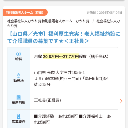
い。
特別養護老人ホーム（特養）
更新日：2026年08月04日
社会福祉法人ひかり苑特別養護老人ホーム ひかり苑
社会福祉法人ひ
かり苑
【山口県／光市】福利厚生充実！老人福祉施設に
て介護職員の募集です★＜正社員＞
月収
20.8万円～27.7万円
程度（諸手当込）
給料
山口県 光市 大字三井1056-1
ＪＲ山陽本線(神戸－門司)「島田(山口)駅」
勤務地
徒歩15分
正社員(正職員)
雇用形態
■介護経験 あれば尚可 ■介護福祉士 あ
応募要件
れば尚可