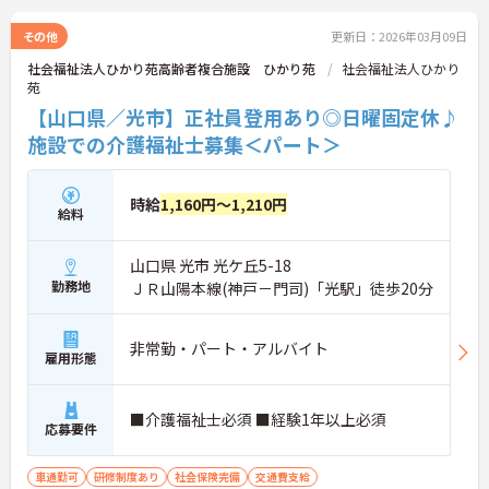
その他
更新日：2026年03月09日
社会福祉法人ひかり苑高齢者複合施設 ひかり苑
社会福祉法人ひかり
苑
【山口県／光市】正社員登用あり◎日曜固定休♪
施設での介護福祉士募集＜パート＞
時給
1,160円～1,210円
給料
山口県 光市 光ケ丘5-18
勤務地
ＪＲ山陽本線(神戸－門司)「光駅」徒歩20分
非常勤・パート・アルバイト
雇用形態
■介護福祉士必須 ■経験1年以上必須
応募要件
車通勤可
研修制度あり
社会保険完備
交通費支給