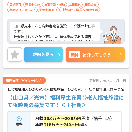
車通勤可
残業少なめ
住宅手当・補助
土日祝休
日勤のみ
年間休日110日以上
研修制度あり
社会保険完備
交通費支給
山口県光市にある高齢者複合施設にて介護のお仕事
です！
社会福祉法人ひかり苑には、母体施設である障害者
支援施設と老人福祉施設とがあり、社会福祉法人と
しての使命感を持ち、地域福祉に取り組んでいま
す。
詳細を見る
無料
紹介してもらう
日勤のみ、残業少なめ、土日祝お休み、年間休日12
6日とプライベートも大切に出来ます★
ご興味ある方には、面接対策ポイントなど、さらに
詳細をお話しいたしますのでお気軽にご相談くださ
い。
通所介護（デイサービス）
更新日：2026年07月01日
社会福祉法人ひかり苑老人福祉施設 ひかり苑
社会福祉法人ひかり苑
【山口県／光市】福利厚生充実◎老人福祉施設に
て相談員の募集です！＜正社員＞
月収
18.0万円～20.0万円
程度（諸手当込）
給料
年収
216万円～240万円
程度