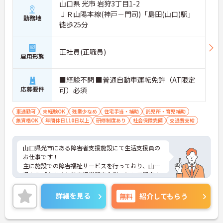
山口県 光市 岩狩3丁目1-2
ＪＲ山陽本線(神戸－門司)「島田(山口)駅」
勤務地
徒歩25分
正社員(正職員)
雇用形態
■経験不問 ■普通自動車運転免許（AT限定
応募要件
可）必須
車通勤可
未経験OK
残業少なめ
住宅手当・補助
託児所・育児補助
無資格OK
年間休日110日以上
研修制度あり
社会保険完備
交通費支給
山口県光市にある障害者支援施設にて生活支援員の
お仕事です！
主に施設での障害福祉サービスを行っており、山口
県から「やまぐち健康経営認定企業」として認定さ
れている法人様です。
福利厚生や手当がとても充実しております★
詳細を見る
無料
紹介してもらう
ご興味ある方には、面接対策ポイントなど、さらに
詳細をお話しいたしますのでお気軽にご相談くださ
い。