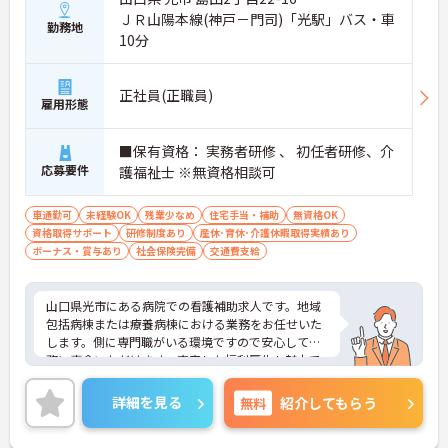
ＪＲ山陽本線(神戸－門司)「光駅」バス・車
勤務地
10分
正社員(正職員)
雇用形態
■保有資格： 実務者研修 、 初任者研修、介
応募要件
護福祉士 ※無資格相談可
車通勤可
未経験OK
残業少なめ
住宅手当・補助
無資格OK
資格取得サポート
研修制度あり
産休･育休･介護休暇取得実績あり
ボーナス・賞与あり
社会保険完備
交通費支給
山口県光市にある病院での看護補助求人です。地域
包括病棟または療養病棟における業務をお任せいた
します。側に専門職がいる環境ですので安心して業
務に専念いただけます。充実した福利厚生も魅力で
す。
詳細を見る
無料
紹介してもらう
ご興味ある方には、面接対策ポイントなど、さらに
詳細をお話しいたしますのでお気軽にご相談くださ