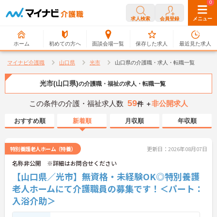
0
0
求人検索
会員登録
メニュー
ホーム
初めての方へ
面談会場一覧
保存した求人
最近見た求人
マイナビ介護職
山口県
光市
山口県の介護職・求人・転職一覧
光市(山口県)
の介護職・福祉の求人・転職一覧
59
この条件の介護・福祉求人数
非公開求人
件 ＋
おすすめ順
新着順
月収順
年収順
特別養護老人ホーム（特養）
更新日：2026年08月07日
名称非公開 ※詳細はお問合せください
【山口県／光市】無資格・未経験OK◎特別養護
老人ホームにて介護職員の募集です！＜パート：
入浴介助＞