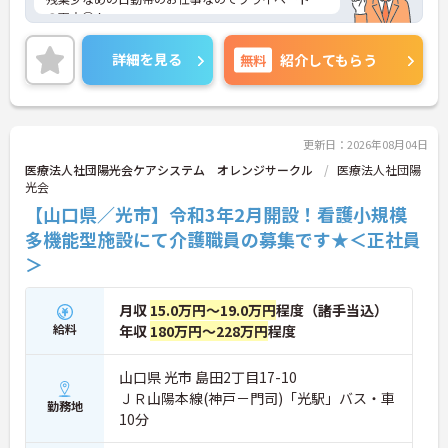
の両立◎！
ご興味ある方には、面接対策ポイントなど、さらに
詳細をお話しいたしますのでお気軽にご相談くださ
詳細を見る
無料
紹介してもらう
い。
更新日：2026年08月04日
医療法人社団陽光会ケアシステム オレンジサークル
医療法人社団陽
光会
【山口県／光市】令和3年2月開設！看護小規模
多機能型施設にて介護職員の募集です★＜正社員
＞
月収
15.0万円～19.0万円
程度（諸手当込）
給料
年収
180万円～228万円
程度
山口県 光市 島田2丁目17-10
ＪＲ山陽本線(神戸－門司)「光駅」バス・車
勤務地
10分