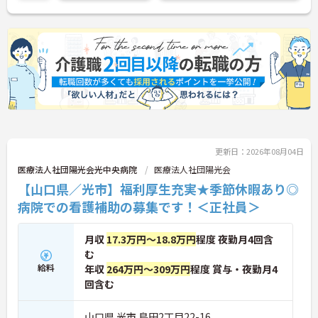
ご興味ある方には、面接対策ポイントなど、さらに
詳細をお話しいたしますのでお気軽にご相談くださ
い。
更新日：2026年08月04日
医療法人社団陽光会光中央病院
医療法人社団陽光会
【山口県／光市】福利厚生充実★季節休暇あり◎
病院での看護補助の募集です！＜正社員＞
月収
17.3万円～18.8万円
程度 夜勤月4回含
む
給料
年収
264万円～309万円
程度 賞与・夜勤月4
回含む
山口県 光市 島田2丁目22-16