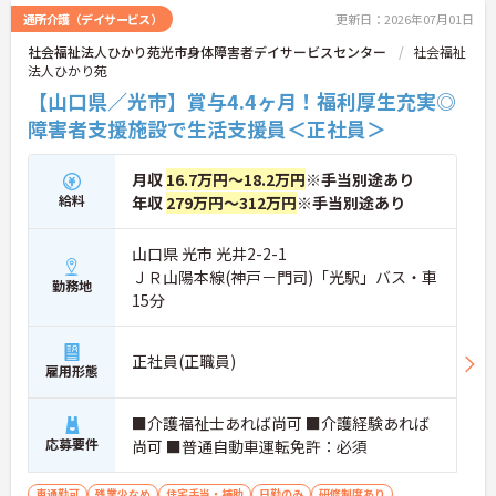
通所介護（デイサービス）
更新日：2026年07月01日
社会福祉法人ひかり苑光市身体障害者デイサービスセンター
社会福祉
法人ひかり苑
【山口県／光市】賞与4.4ヶ月！福利厚生充実◎
障害者支援施設で生活支援員＜正社員＞
月収
16.7万円～18.2万円
※手当別途あり
給料
年収
279万円～312万円
※手当別途あり
山口県 光市 光井2-2-1
ＪＲ山陽本線(神戸－門司)「光駅」バス・車
勤務地
15分
正社員(正職員)
雇用形態
■介護福祉士あれば尚可 ■介護経験あれば
応募要件
尚可 ■普通自動車運転免許：必須
車通勤可
残業少なめ
住宅手当・補助
日勤のみ
研修制度あり