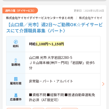
詳細をお話しいたしますのでお気軽にご相談くださ
い。
通所介護（デイサービス）
更新日：2026年01月16日
株式会社ケイセイデイサービスセンターやまとの光
株式会社ケイセイ
【山口県／光市】週2日～ご勤務OK☆デイサービ
スにて介護職員募集〈パート〉
時給
1,100円～1,150円
給料
山口県 光市 大字岩田2280-5
ＪＲ山陽本線(神戸－門司)「岩田駅」徒歩5
勤務地
分
非常勤・パート・アルバイト
雇用形態
■資格不問 ■経験不問 ■普通自動車運転免
応募要件
許必須（AT限定可）