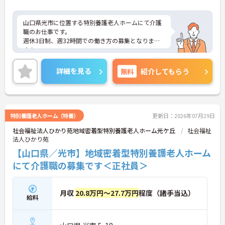
山口県光市に位置する特別養護老人ホームにて介護
職のお仕事です。
週休3日制、週32時間での働き方の募集となりま
す！
ご興味のある方には、面接対策ポイントなどさらに
詳細をお話いたしますので、お気軽にご相談くださ
詳細を見る
無料
紹介してもらう
い。
特別養護老人ホーム（特養）
更新日：2026年07月29日
社会福祉法人ひかり苑地域密着型特別養護老人ホーム光ケ丘
社会福祉
法人ひかり苑
【山口県／光市】地域密着型特別養護老人ホーム
にて介護職の募集です＜正社員＞
月収
20.8万円～27.7万円
程度（諸手当込）
給料