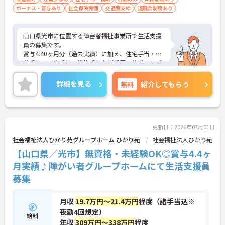
ボーナス・賞与あり
社会保険完備
交通費支給
退職金制度あり
山口県光市に位置する障害者福祉事業所で生活支援
員の募集です。
賞与4.40ヶ月分（過去実績）に加え、住宅手当・扶
養手当・子育手当・資格手当など手厚いサポートが
用意されています。また、やまぐち健康経営認定企
業として、働く職員の健康や働きやすさにも積極的
詳細を見る
無料
紹介してもらう
に取り組んでいる点も魅力です。年間休日126日と
休暇制度もしっかり確保されています。
ご興味のある方には、面接対策ポイントなどさらに
詳細をお話いたしますので、お気軽にご相談くださ
い。
更新日：2026年07月01日
社会福祉法人ひかり苑グループホーム ひかり苑
社会福祉法人ひかり苑
【山口県／光市】無資格・未経験OK◎賞与4.4ヶ
月実績♪障がい者グループホームにて生活支援員
募集
月収
19.7万円～21.4万円
程度（諸手当込※
夜勤4回想定）
給料
年収
309万円～338万円
程度