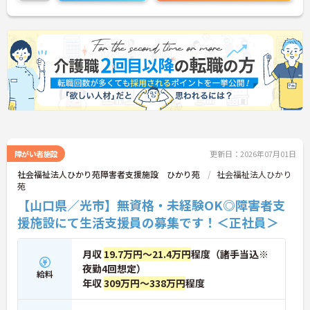
詳細をお話しいたしますのでお気軽にご相談くださ
い。
障がい者施設
更新日：2026年07月01日
社会福祉法人ひかり苑障害者支援施設 ひかり苑
社会福祉法人ひかり
苑
【山口県／光市】無資格・未経験OK◎障害者支
援施設にて生活支援員の募集です！＜正社員＞
月収
19.7万円～21.4万円
程度（諸手当込※
夜勤4回想定）
給料
年収
309万円～338万円
程度