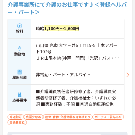
介護事業所にて介護のお仕事です♪＜登録ヘルパ
ー・パート＞
時給
1,100円～1,600円
給料
山口県 光市 大字三井6丁目15-5 山本アパー
ト107号
勤務地
ＪＲ山陽本線(神戸－門司)「光駅」バス・車
5分
非常勤・パート・アルバイト
雇用形態
■介護職員初任者研修修了者、介護職員実
務者研修修了者、介護福祉士：いずれか必
応募要件
須 ■実務経験：不問 ■普通自動車運転免
許：必須
車通勤可
残業少なめ
産休･育休･介護休暇取得実績あり
ボーナス・賞与あり
交通費支給