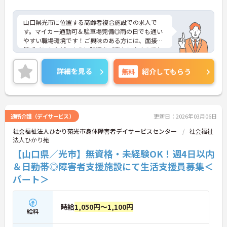
山口県光市に位置する高齢者複合施設での求人で
す。マイカー通勤可＆駐車場完備◎雨の日でも通い
やすい職場環境です！ご興味のある方には、面接対
策ポイントなど、さらに詳細をご案内しますのでお
気軽にご相談ください！
詳細を見る
無料
紹介してもらう
通所介護（デイサービス）
更新日：2026年03月06日
社会福祉法人ひかり苑光市身体障害者デイサービスセンター
社会福祉
法人ひかり苑
【山口県／光市】無資格・未経験OK！週4日以内
＆日勤帯◎障害者支援施設にて生活支援員募集＜
パート＞
時給
1,050円～1,100円
給料