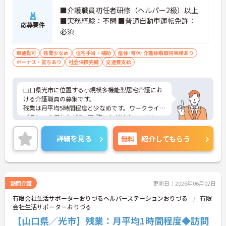
■介護職員初任者研修（ヘルパー2級）以上
■実務経験：不問 ■普通自動車運転免許：
応募要件
必須
車通勤可
残業少なめ
住宅手当・補助
産休･育休･介護休暇取得実績あり
ボーナス・賞与あり
社会保険完備
交通費支給
山口県光市に位置する小規模多機能型居宅介護にお
ける介護職員の募集です。
残業は月平均5時間程度と少なめです。ワークライフ
バランスを保ちながらご勤務いただけます。また、
育児休業・介護休業の取得実績もあり、ライフステ
ージが変化しても安心してお勤めいただける環境で
詳細を見る
無料
紹介してもらう
す。
ご興味のある方には、面接対策ポイントなど、さら
に詳細をご案内しますのでお気軽にご相談くださ
い！
訪問介護
更新日：2026年06月02日
有限会社生活サポーターおりづるヘルパーステーションおりづる
有限
会社生活サポーターおりづる
【山口県／光市】残業：月平均1時間程度◆訪問