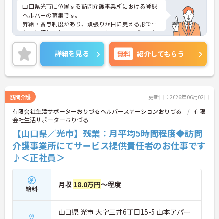
山口県光市に位置する訪問介護事業所における登録
ヘルパーの募集です。
昇給・賞与制度があり、頑張りが目に見える形でき
ちんと評価されるのでモチベーションアップにつな
がります。残業は月平均1時間程度です。ワークライ
フバランスを保ちながらご勤務いただけます。
詳細を見る
無料
紹介してもらう
ご興味のある方には、面接対策ポイントなど、さら
に詳細をお話しいたしますのでお気軽にご相談くだ
さい！
訪問介護
更新日：2026年06月02日
有限会社生活サポーターおりづるヘルパーステーションおりづる
有限
会社生活サポーターおりづる
【山口県／光市】残業：月平均5時間程度◆訪問
介護事業所にてサービス提供責任者のお仕事です
♪＜正社員＞
月収
18.0万円
～程度
給料
山口県 光市 大字三井6丁目15-5 山本アパー