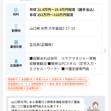
月収
21.0万円～25.0万円
程度（諸手当込）
給料
年収
252万円～320万円
程度
山口県 光市 大字島田2-17-10
勤務地
正社員(正職員)
雇用形態
■経験あれば尚可 ※ケアマネジャー実務
経験者歓迎 ■簡単なPCスキル（文字入力・
応募要件
エクセル・ワード） ■介護支援専門員 ※
必須
車通勤可
未経験OK
残業少なめ
日勤のみ
年間休日110日以上
資格取得サポート
研修制度あり
産休･育休･介護休暇取得実績あり
社会保険完備
交通費支給
山口県光市にある看護付小規模多機能型居宅介護施
設にて介護支援専門員のお仕事です！
残業少なめの日勤帯のお仕事なのでプライベートと