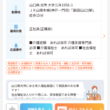
山口県 光市 大字三井1056-1
ＪＲ山陽本線(神戸－門司)「島田(山口)駅」
勤務地
徒歩15分
正社員(正職員)
雇用形態
■介護経験 あれば尚可 介護支援専門員
必須 ■介護福祉士 あれば尚可 ■社会福祉
応募要件
士 あれば尚可
車通勤可
未経験OK
残業少なめ
住宅手当・補助
託児所・育児補助
土日祝休
日勤のみ
年間休日110日以上
研修制度あり
社会保険完備
交通費支給
山口県光市にある老人福祉施設にて相談員のお仕事
です！
社会福祉法人ひかり苑には、母体施設である障害者
支援施設と老人福祉施設とがあり、社会福祉法人と
しての使命感を持ち、地域福祉に取り組んでいま
す。
詳細を見る
無料
紹介してもらう