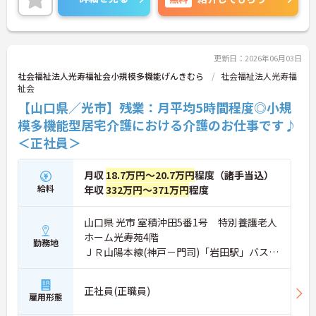
福利厚生がとても充実しており、日勤のみ、土日祝
お休み、年間休日126日とプライベートも大切に出
来ます★
ご興味ある方には、面接対策ポイントなど、さらに
詳細をお話しいたしますのでお気軽にご相談くださ
更新日：2026年06月03日
い。
社会福祉法人光寿福祉会小規模多機能げんきむら
社会福祉法人光寿福
祉会
【山口県／光市】残業：月平均5時間程度◎小規
模多機能型居宅介護における介護のお仕事です♪
＜正社員＞
月収
18.7万円～20.7万円
程度（諸手当込）
給料
年収
332万円～371万円
程度
山口県 光市 室積沖田5番1号 特別養護老人
ホーム光寿苑4階
勤務地
ＪＲ山陽本線(神戸－門司)「岩田駅」バス・
車14分
正社員(正職員)
雇用形態