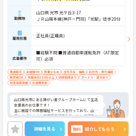
山口県 光市 光ケ丘3-17
勤務地
ＪＲ山陽本線(神戸－門司)「光駅」徒歩20分
正社員(正職員)
雇用形態
■経験不問 ■普通自動車運転免許（AT限定
応募要件
可）必須
車通勤可
未経験OK
残業少なめ
住宅手当・補助
託児所・育児補助
無資格OK
年間休日110日以上
研修制度あり
ボーナス・賞与あり
社会保険完備
交通費支給
山口県光市にある障がい者グループホームにて生活
支援員のお仕事です！
主に施設での障害福祉サービスを行っており、山口
県から「やまぐち健康経営認定企業」として認定さ
れている法人様です。
福利厚生や手当がとても充実しております★
詳細を見る
無料
紹介してもらう
ご興味ある方には、面接対策ポイントなど、さらに