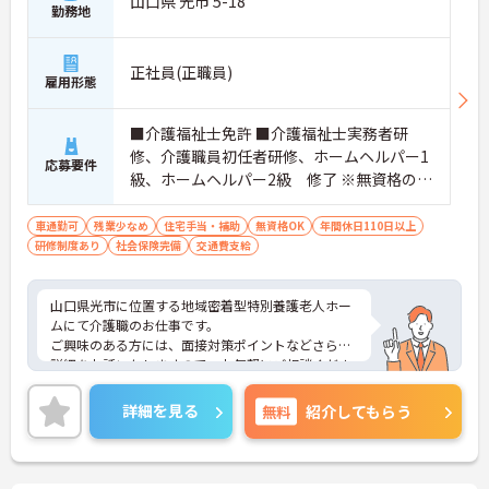
山口県 光市 5-18
勤務地
正社員(正職員)
雇用形態
■介護福祉士免許 ■介護福祉士実務者研
修、介護職員初任者研修、ホームヘルパー1
応募要件
級、ホームヘルパー2級 修了 ※無資格の方
も相談可
車通勤可
残業少なめ
住宅手当・補助
無資格OK
年間休日110日以上
研修制度あり
社会保険完備
交通費支給
山口県光市に位置する地域密着型特別養護老人ホー
ムにて介護職のお仕事です。
ご興味のある方には、面接対策ポイントなどさらに
詳細をお話いたしますので、お気軽にご相談くださ
い。
詳細を見る
無料
紹介してもらう