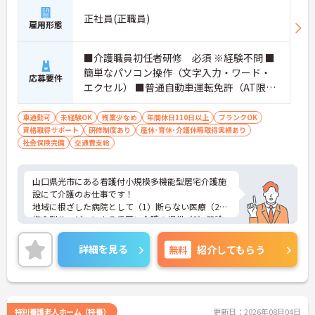
正社員(正職員)
雇用形態
■介護職員初任者研修 必須 ※経験不問 ■
簡単なパソコン操作（文字入力・ワード・
応募要件
エクセル） ■普通自動車運転免許（AT限定
可）必須
車通勤可
未経験OK
残業少なめ
年間休日110日以上
ブランクOK
資格取得サポート
研修制度あり
産休･育休･介護休暇取得実績あり
社会保険完備
交通費支給
山口県光市にある看護付小規模多機能型居宅介護施
設にて介護のお仕事です！
地域に根ざした病院として（1）断らない医療（2）
複合型サービスによる手厚い介護の提供（3）健診
をはじめとした幅広い年代への予防活動に取り組ん
でいる法人様です★
詳細を見る
無料
紹介してもらう
ご興味ある方には、面接対策ポイントなど、さらに
詳細をお話しいたしますのでお気軽にご相談くださ
い。
特別養護老人ホーム（特養）
更新日：2026年08月04日