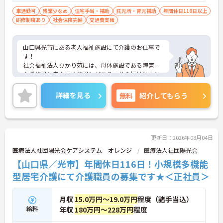
車通勤可
残業少なめ
住宅手当・補助
託児所・育児補助
年間休日110日以上
研修制度あり
社会保険完備
交通費支給
山口県光市にある老人福祉施設にて介護のお仕事で
す！
社会福祉法人ひかり苑には、母体施設である障害者
支援施設と老人福祉施設とがあり、社会福祉法人と
しての使命感を持ち、地域福祉に取り組んでいま
す。
詳細を見る
無料
紹介してもらう
ご興味ある方には、面接対策ポイントなど、さらに
詳細をお話しいたしますのでお気軽にご相談くださ
い。
更新日：2026年08月04日
医療法人社団陽光会ケアシステム オレンジ
医療法人社団陽光会
【山口県／光市】年間休日116日！小規模多機能
型居宅介護にて介護職員の募集です★＜正社員＞
月収
15.0万円～19.0万円
程度（諸手当込）
給料
年収
180万円～228万円
程度