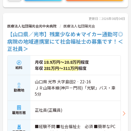
詳細をお話しいたしますのでお気軽にご相談くださ
い。
更新日：2026年08月04日
医療法人社団陽光会光中央病院
医療法人社団陽光会
【山口県／光市】残業少なめ★マイカー通勤可◎
病院の地域連携室にて社会福祉士の募集です！＜
正社員＞
月収
18.9万円～20.8万円
程度
給料
年収
281万円～311万円
程度
山口県 光市 大字島田2‐22-16
ＪＲ山陽本線(神戸－門司)「光駅」バス・車
勤務地
5分
正社員(正職員)
雇用形態
■経験不問 ■社会福祉士 必須 ■簡単なPC