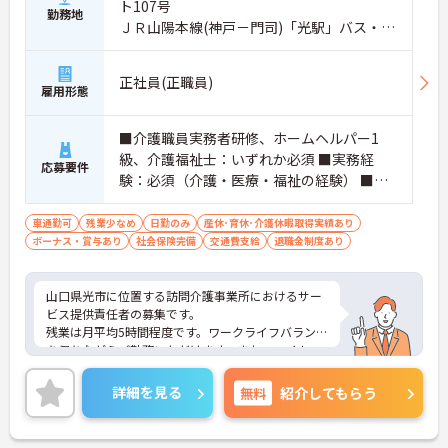
ト107号
勤務地
ＪＲ山陽本線(神戸－門司)「光駅」バス・車
5分
正社員(正職員)
雇用形態
■介護職員実務者研修、ホームヘルパー1
級、介護福祉士：いずれか必須 ■実務経
応募要件
験：必須（介護・医療・福祉の経験） ■普
通自動車運転免許：必須
車通勤可
残業少なめ
日勤のみ
産休･育休･介護休暇取得実績あり
ボーナス・賞与あり
社会保険完備
交通費支給
退職金制度あり
山口県光市に位置する訪問介護事業所におけるサー
ビス提供責任者の募集です。
残業は月平均5時間程度です。ワークライフバランス
を保ちながらご勤務いただけます。また、マイカー
通勤が可能なので、通勤が苦になりません。
ご興味のある方には、面接対策ポイントなど、さら
詳細を見る
無料
紹介してもらう
に詳細をお話しいたしますのでお気軽にご相談くだ
さい！