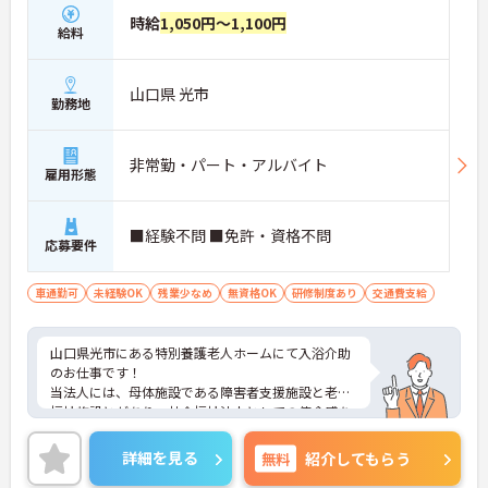
時給
1,050円～1,100円
給料
山口県 光市
勤務地
非常勤・パート・アルバイト
雇用形態
■経験不問 ■免許・資格不問
応募要件
車通勤可
未経験OK
残業少なめ
無資格OK
研修制度あり
交通費支給
山口県光市にある特別養護老人ホームにて入浴介助
のお仕事です！
当法人には、母体施設である障害者支援施設と老人
福祉施設とがあり、社会福祉法人としての使命感を
持ち、地域福祉に取り組んでいます。
無資格・未経験OKですので、これを機に介護の仕事
詳細を見る
無料
紹介してもらう
をスタートされたい方にもおすすめの求人です♪