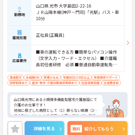
山口県 光市 大字島田2-22-16
ＪＲ山陽本線(神戸－門司)「光駅」バス・車
勤務地
10分
正社員(正職員)
雇用形態
■車の運転できる方 ■簡単なパソコン操作
（文字入力・ワード・エクセル） ■介護職
応募要件
員初任者研修 必須 ■普通自動車運転免許
（AT限定可）必須
車通勤可
未経験OK
残業少なめ
年間休日110日以上
資格取得サポート
研修制度あり
産休･育休･介護休暇取得実績あり
社会保険完備
交通費支給
山口県光市にある小規模多機能型居宅介護施設にて
介護のお仕事です！
地域に根ざした病院として（1）断らない医療（2）
複合型サービスによる手厚い介護の提供（3）健診
をはじめとした幅広い年代への予防活動に取り組ん
でいる法人様です★
詳細を見る
無料
紹介してもらう
ご興味ある方には、面接対策ポイントなど、さらに