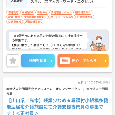
応募要件
スキル（文字入力・ワード・エクセル）
車通勤可
未経験OK
日勤のみ
資格取得サポート
研修制度あり
産休･育休･介護休暇取得実績あり
ボーナス・賞与あり
社会保険完備
交通費支給
退職金制度あり
山口県光市にある病院の地域連携室にて社会福祉士
の募集です。
地域に根ざした病院として（1）断らない医療（2）
複合型サービスによる手厚い介護の提供（3）健診
をはじめとした幅広い年代への予防活動に取り組ん
でいる法人様です！現場経験のない方でもチャレン
詳細を見る
無料
紹介してもらう
ジできる職場で、しっかりとしたフォロー体制で、
経験に関わらず安心してスタートできます。
ご興味ある方には、面接対策ポイントなど、さらに
詳細をお話しいたしますのでお気軽にご相談くださ
い。
更新日：2026年08月04日
医療法人社団陽光会ケアシステム オレンジサークル
医療法人社団陽
光会
【山口県／光市】残業少なめ★看護付小規模多機
能型居宅介護施設にて介護支援専門員の募集で
す！＜正社員＞