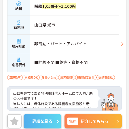
時給
1,050円～1,100円
給料
山口県 光市
勤務地
非常勤・パート・アルバイト
雇用形態
■経験不問 ■免許・資格不問
応募要件
車通勤可
未経験OK
残業少なめ
無資格OK
研修制度あり
交通費支給
山口県光市にある特別養護老人ホームにて入浴介助
のお仕事です！
当法人には、母体施設である障害者支援施設と老人
福祉施設とがあり、社会福祉法人としての使命感を
持ち、地域福祉に取り組んでいます。
無資格・未経験OKですので、これを機に介護の仕事
詳細を見る
無料
紹介してもらう
をスタートされたい方にもおすすめの求人です♪