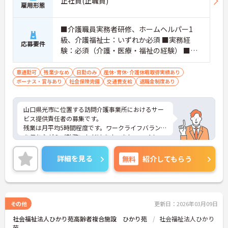
正社員(正職員)
雇用形態
■介護職員実務者研修、ホームヘルパー1
級、介護福祉士：いずれか必須 ■実務経
応募要件
験：必須（介護・医療・福祉の経験） ■普
通自動車運転免許：必須
車通勤可
残業少なめ
日勤のみ
産休･育休･介護休暇取得実績あり
ボーナス・賞与あり
社会保険完備
交通費支給
退職金制度あり
山口県光市に位置する訪問介護事業所におけるサー
ビス提供責任者の募集です。
残業は月平均5時間程度です。ワークライフバランス
を保ちながらご勤務いただけます。また、マイカー
通勤が可能なので、通勤が苦になりません。
ご興味のある方には、面接対策ポイントなど、さら
詳細を見る
無料
紹介してもらう
に詳細をお話しいたしますのでお気軽にご相談くだ
さい！
その他
更新日：2026年03月09日
社会福祉法人ひかり苑高齢者複合施設 ひかり苑
社会福祉法人ひかり
苑