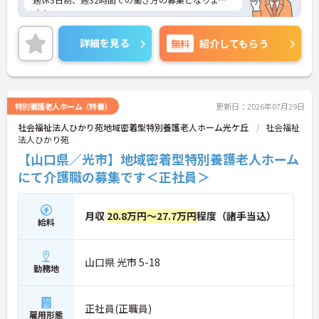
す！
ご興味のある方には、面接対策ポイントなどさらに
詳細をお話いたしますので、お気軽にご相談くださ
詳細を見る
無料
紹介してもらう
い。
特別養護老人ホーム（特養）
更新日：2026年07月29日
社会福祉法人ひかり苑地域密着型特別養護老人ホーム光ケ丘
社会福祉
法人ひかり苑
【山口県／光市】地域密着型特別養護老人ホーム
にて介護職の募集です＜正社員＞
月収
20.8万円～27.7万円
程度（諸手当込）
給料
山口県 光市 5-18
勤務地
正社員(正職員)
雇用形態