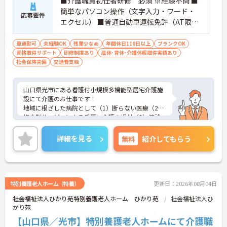
■介護職員初任者研修 必須 ※経験不問 ■
簡単なパソコン操作（文字入力・ワード・
応募要件
エクセル） ■普通自動車運転免許（AT限定
可）必須
車通勤可
未経験OK
残業少なめ
年間休日110日以上
ブランクOK
資格取得サポート
研修制度あり
産休･育休･介護休暇取得実績あり
社会保険完備
交通費支給
山口県光市にある看護付小規模多機能型居宅介護施
設にて介護のお仕事です！
地域に根ざした病院として（1）断らない医療（2）
複合型サービスによる手厚い介護の提供（3）健診
をはじめとした幅広い年代への予防活動に取り組ん
でいる法人様です★
詳細を見る
無料
紹介してもらう
ご興味ある方には、面接対策ポイントなど、さらに
詳細をお話しいたしますのでお気軽にご相談くださ
い。
特別養護老人ホーム（特養）
更新日：2026年08月04日
社会福祉法人ひかり苑特別養護老人ホーム ひかり苑
社会福祉法人ひ
かり苑
【山口県／光市】特別養護老人ホームにて介護職