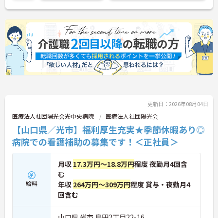
ご興味ある方には、面接対策ポイントなど、さらに
詳細をお話しいたしますのでお気軽にご相談くださ
い。
更新日：2026年08月04日
医療法人社団陽光会光中央病院
医療法人社団陽光会
【山口県／光市】福利厚生充実★季節休暇あり◎
病院での看護補助の募集です！＜正社員＞
月収
17.3万円～18.8万円
程度 夜勤月4回含
む
給料
年収
264万円～309万円
程度 賞与・夜勤月4
回含む
山口県 光市 島田2丁目22-16