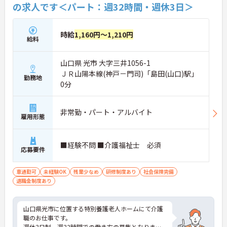
の求人です＜パート：週32時間・週休3日＞
時給
1,160円～1,210円
給料
山口県 光市 大字三井1056-1
ＪＲ山陽本線(神戸－門司)「島田(山口)駅」
勤務地
0分
非常勤・パート・アルバイト
雇用形態
■経験不問 ■介護福祉士 必須
応募要件
車通勤可
未経験OK
残業少なめ
研修制度あり
社会保険完備
退職金制度あり
山口県光市に位置する特別養護老人ホームにて介護
職のお仕事です。
週休3日制、週32時間での働き方の募集となりま