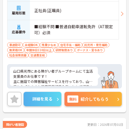
正社員(正職員)
雇用形態
■経験不問 ■普通自動車運転免許（AT限定
応募要件
可）必須
車通勤可
未経験OK
残業少なめ
住宅手当・補助
託児所・育児補助
無資格OK
年間休日110日以上
研修制度あり
ボーナス・賞与あり
社会保険完備
交通費支給
山口県光市にある障がい者グループホームにて生活
支援員のお仕事です！
主に施設での障害福祉サービスを行っており、山口
県から「やまぐち健康経営認定企業」として認定さ
れている法人様です。
福利厚生や手当がとても充実しております★
詳細を見る
無料
紹介してもらう
ご興味ある方には、面接対策ポイントなど、さらに
詳細をお話しいたしますのでお気軽にご相談くださ
い。
障がい者施設
更新日：2026年07月01日