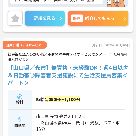
策ポイントなど、さらに詳細をご案内しますのでお
気軽にご相談ください！
詳細を見る
無料
紹介してもらう
通所介護（デイサービス）
更新日：2026年03月06日
社会福祉法人ひかり苑光市身体障害者デイサービスセンター
社会福祉
法人ひかり苑
【山口県／光市】無資格・未経験OK！週4日以内
＆日勤帯◎障害者支援施設にて生活支援員募集＜
パート＞
時給
1,050円～1,100円
給料
山口県 光市 光井2丁目2-1
ＪＲ山陽本線(神戸－門司)「光駅」バス・車
勤務地
15分