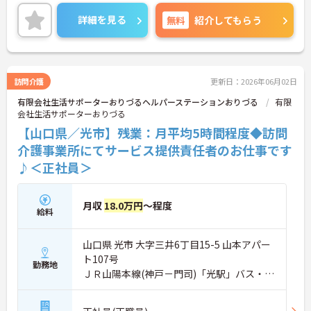
がります。残業は月平均1時間程度です。ワークライ
フバランスを保ちながらご勤務いただけます。
詳細を見る
無料
紹介してもらう
ご興味のある方には、面接対策ポイントなど、さら
に詳細をお話しいたしますのでお気軽にご相談くだ
さい！
訪問介護
更新日：2026年06月02日
有限会社生活サポーターおりづるヘルパーステーションおりづる
有限
会社生活サポーターおりづる
【山口県／光市】残業：月平均5時間程度◆訪問
介護事業所にてサービス提供責任者のお仕事です
♪＜正社員＞
月収
18.0万円
～程度
給料
山口県 光市 大字三井6丁目15-5 山本アパー
ト107号
勤務地
ＪＲ山陽本線(神戸－門司)「光駅」バス・車
5分