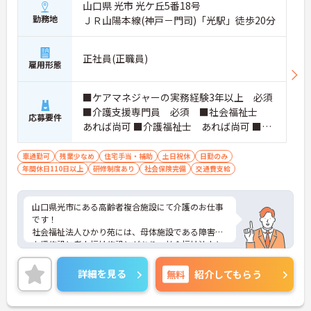
山口県 光市 光ケ丘5番18号
勤務地
ＪＲ山陽本線(神戸－門司)「光駅」徒歩20分
正社員(正職員)
雇用形態
■ケアマネジャーの実務経験3年以上 必須
■介護支援専門員 必須 ■社会福祉士
応募要件
あれば尚可 ■介護福祉士 あれば尚可 ■普
通自動車運転免許（AT限定可）必須
車通勤可
残業少なめ
住宅手当・補助
土日祝休
日勤のみ
年間休日110日以上
研修制度あり
社会保険完備
交通費支給
山口県光市にある高齢者複合施設にて介護のお仕事
です！
社会福祉法人ひかり苑には、母体施設である障害者
支援施設と老人福祉施設とがあり、社会福祉法人と
しての使命感を持ち、地域福祉に取り組んでいま
す。
詳細を見る
無料
紹介してもらう
日勤のみ、残業少なめ、土日祝お休み、年間休日12
6日とプライベートも大切に出来ます★
ご興味ある方には、面接対策ポイントなど、さらに