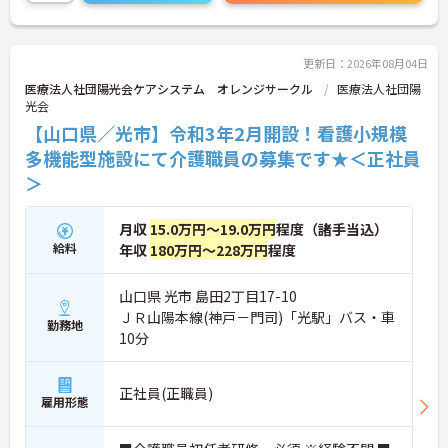
詳細をお話しいたしますのでお気軽にご相談くださ
い。
更新日：2026年08月04日
医療法人社団陽光会ケアシステム オレンジサークル
医療法人社団陽
光会
【山口県／光市】令和3年2月開設！看護小規模
多機能型施設にて介護職員の募集です★＜正社員
＞
月収
15.0万円～19.0万円
程度（諸手当込）
給料
年収
180万円～228万円
程度
山口県 光市 島田2丁目17-10
ＪＲ山陽本線(神戸－門司)「光駅」バス・車
勤務地
10分
正社員(正職員)
雇用形態