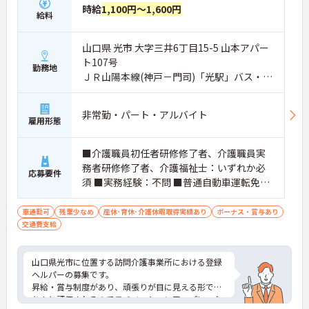
時給
1,100円～1,600円
給料
山口県 光市 大字三井6丁目15-5 山本アパー
ト107号
勤務地
ＪＲ山陽本線(神戸－門司)「光駅」バス・車
5分
非常勤・パート・アルバイト
雇用形態
■介護職員初任者研修修了者、介護職員実
務者研修修了者、介護福祉士：いずれか必
応募要件
須 ■実務経験：不問 ■普通自動車運転免
許：必須
車通勤可
残業少なめ
産休･育休･介護休暇取得実績あり
ボーナス・賞与あり
交通費支給
山口県光市に位置する訪問介護事業所における登録
ヘルパーの募集です。
昇給・賞与制度があり、頑張りが目に見える形でき
ちんと評価されるのでモチベーションアップにつな