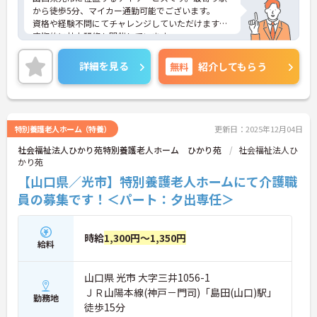
から徒歩5分、マイカー通勤可能でございます。
資格や経験不問にてチャレンジしていただけます。
定期的に社内研修も開催しています。
週2日からのご勤務が可能ですので、ご自身の生活
スタイルに合わせて無理のない範囲で働いていただ
詳細を見る
無料
紹介してもらう
けます。
ご興味のある方には、面接対策ポイントなど、さら
に詳細をお話しいたしますのでお気軽にご相談くだ
さい！
特別養護老人ホーム（特養）
更新日：2025年12月04日
社会福祉法人ひかり苑特別養護老人ホーム ひかり苑
社会福祉法人ひ
かり苑
【山口県／光市】特別養護老人ホームにて介護職
員の募集です！＜パート：夕出専任＞
時給
1,300円～1,350円
給料
山口県 光市 大字三井1056-1
ＪＲ山陽本線(神戸－門司)「島田(山口)駅」
勤務地
徒歩15分