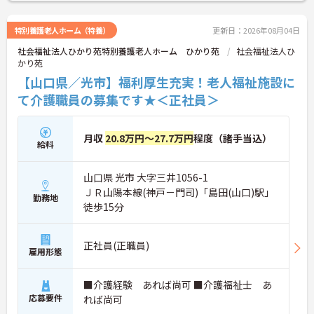
い。
特別養護老人ホーム（特養）
更新日：2026年08月04日
社会福祉法人ひかり苑特別養護老人ホーム ひかり苑
社会福祉法人ひ
かり苑
【山口県／光市】福利厚生充実！老人福祉施設に
て介護職員の募集です★＜正社員＞
月収
20.8万円～27.7万円
程度（諸手当込）
給料
山口県 光市 大字三井1056-1
ＪＲ山陽本線(神戸－門司)「島田(山口)駅」
勤務地
徒歩15分
正社員(正職員)
雇用形態
■介護経験 あれば尚可 ■介護福祉士 あ
応募要件
れば尚可