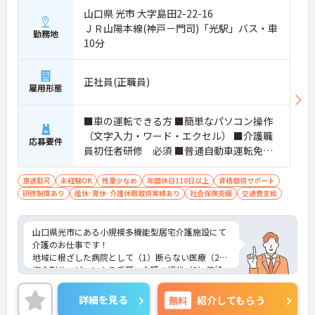
山口県 光市 大字島田2-22-16
ＪＲ山陽本線(神戸－門司)「光駅」バス・車
勤務地
10分
正社員(正職員)
雇用形態
■車の運転できる方 ■簡単なパソコン操作
（文字入力・ワード・エクセル） ■介護職
応募要件
員初任者研修 必須 ■普通自動車運転免許
（AT限定可）必須
車通勤可
未経験OK
残業少なめ
年間休日110日以上
資格取得サポート
研修制度あり
産休･育休･介護休暇取得実績あり
社会保険完備
交通費支給
山口県光市にある小規模多機能型居宅介護施設にて
介護のお仕事です！
地域に根ざした病院として（1）断らない医療（2）
複合型サービスによる手厚い介護の提供（3）健診
をはじめとした幅広い年代への予防活動に取り組ん
でいる法人様です★
詳細を見る
無料
紹介してもらう
ご興味ある方には、面接対策ポイントなど、さらに