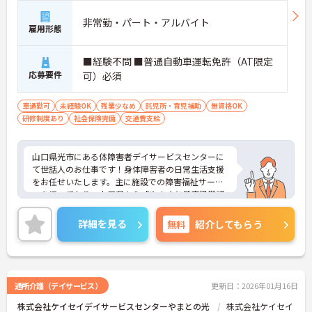
非常勤・パート・アルバイト
雇用形態
■経験不問 ■普通自動車運転免許（AT限定
応募要件
可）必須
車通勤可
未経験OK
残業少なめ
託児所・育児補助
無資格OK
研修制度あり
社会保険完備
交通費支給
山口県光市にある体障害者デイサービスセンターに
て世話人のお仕事です！身体障害者の日常生活支援
をお任せいたします。主に施設での障害福祉サービ
スを行っており、山口県から「やまぐち健康経営認
定企業」として認定されている法人様です。日勤
帯、週4日以内の勤務ですので、プライベートを重
詳細を見る
無料
紹介してもらう
視したい方にもおすすめです。
ご興味ある方には、面接対策ポイントなど、さらに
詳細をお話しいたしますのでお気軽にご相談くださ
い。
通所介護（デイサービス）
更新日：2026年01月16日
株式会社ケイセイデイサービスセンターやまとの光
株式会社ケイセイ