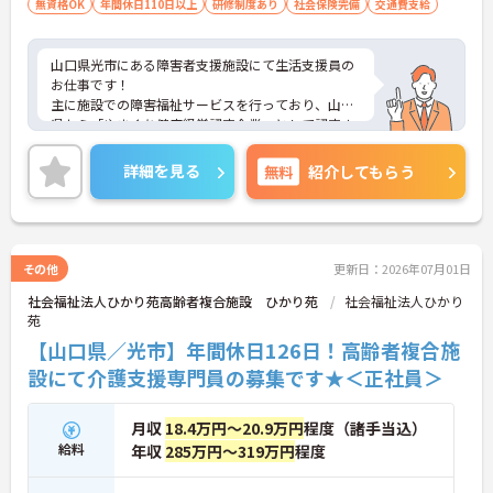
無資格OK
年間休日110日以上
研修制度あり
社会保険完備
交通費支給
山口県光市にある障害者支援施設にて生活支援員の
お仕事です！
主に施設での障害福祉サービスを行っており、山口
県から「やまぐち健康経営認定企業」として認定さ
れている法人様です。
福利厚生や手当がとても充実しております★
詳細を見る
無料
紹介してもらう
ご興味ある方には、面接対策ポイントなど、さらに
詳細をお話しいたしますのでお気軽にご相談くださ
い。
その他
更新日：2026年07月01日
社会福祉法人ひかり苑高齢者複合施設 ひかり苑
社会福祉法人ひかり
苑
【山口県／光市】年間休日126日！高齢者複合施
設にて介護支援専門員の募集です★＜正社員＞
月収
18.4万円～20.9万円
程度（諸手当込）
給料
年収
285万円～319万円
程度