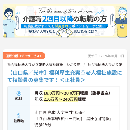
詳細をお話しいたしますのでお気軽にご相談くださ
い。
通所介護（デイサービス）
更新日：2026年07月01日
社会福祉法人ひかり苑老人福祉施設 ひかり苑
社会福祉法人ひかり苑
【山口県／光市】福利厚生充実◎老人福祉施設に
て相談員の募集です！＜正社員＞
月収
18.0万円～20.0万円
程度（諸手当込）
給料
年収
216万円～240万円
程度
山口県 光市 大字三井1056-1
ＪＲ山陽本線(神戸－門司)「島田(山口)駅」
勤務地
徒歩15分