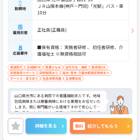
ＪＲ山陽本線(神戸－門司)「光駅」バス・車
勤務地
10分
正社員(正職員)
雇用形態
■保有資格： 実務者研修 、 初任者研修、介
応募要件
護福祉士 ※無資格相談可
車通勤可
未経験OK
残業少なめ
住宅手当・補助
無資格OK
資格取得サポート
研修制度あり
産休･育休･介護休暇取得実績あり
ボーナス・賞与あり
社会保険完備
交通費支給
山口県光市にある病院での看護補助求人です。地域
包括病棟または療養病棟における業務をお任せいた
します。側に専門職がいる環境ですので安心して業
務に専念いただけます。充実した福利厚生も魅力で
す。
詳細を見る
無料
紹介してもらう
ご興味ある方には、面接対策ポイントなど、さらに
詳細をお話しいたしますのでお気軽にご相談くださ