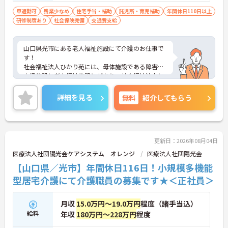
車通勤可
残業少なめ
住宅手当・補助
託児所・育児補助
年間休日110日以上
研修制度あり
社会保険完備
交通費支給
山口県光市にある老人福祉施設にて介護のお仕事で
す！
社会福祉法人ひかり苑には、母体施設である障害者
支援施設と老人福祉施設とがあり、社会福祉法人と
しての使命感を持ち、地域福祉に取り組んでいま
す。
詳細を見る
無料
紹介してもらう
ご興味ある方には、面接対策ポイントなど、さらに
詳細をお話しいたしますのでお気軽にご相談くださ
い。
更新日：2026年08月04日
医療法人社団陽光会ケアシステム オレンジ
医療法人社団陽光会
【山口県／光市】年間休日116日！小規模多機能
型居宅介護にて介護職員の募集です★＜正社員＞
月収
15.0万円～19.0万円
程度（諸手当込）
給料
年収
180万円～228万円
程度