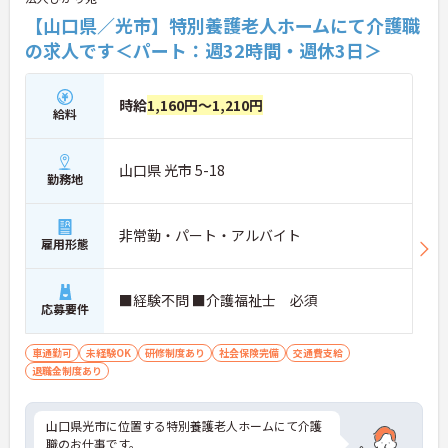
【山口県／光市】特別養護老人ホームにて介護職
の求人です＜パート：週32時間・週休3日＞
時給
1,160円～1,210円
給料
山口県 光市 5-18
勤務地
非常勤・パート・アルバイト
雇用形態
■経験不問 ■介護福祉士 必須
応募要件
車通勤可
未経験OK
研修制度あり
社会保険完備
交通費支給
退職金制度あり
山口県光市に位置する特別養護老人ホームにて介護
職のお仕事です。