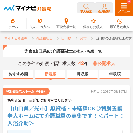
0
0
求人検索
会員登録
メニュー
ホーム
初めての方へ
面談会場一覧
保存した求人
最近見た求人
マイナビ介護職
介護福祉士
山口県
光市
山口県の介護福祉士の求
光市(山口県)の介護福祉士
の求人・転職一覧
42
この条件の介護・福祉求人数
非公開求人
件 ＋
おすすめ順
新着順
月収順
年収順
特別養護老人ホーム（特養）
更新日：2026年08月07日
名称非公開 ※詳細はお問合せください
【山口県／光市】無資格・未経験OK◎特別養護
老人ホームにて介護職員の募集です！＜パート：
入浴介助＞