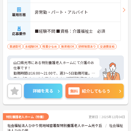
非常勤・パート・アルバイト
雇用形態
■経験不問 ■資格：介護福祉士 必須
応募要件
車通勤可
未経験OK
残業少なめ
無資格OK
研修制度あり
交通費支給
山口県光市にある特別養護老人ホームにて介護のお
仕事です！
勤務時間は16:00～21:00で、週3～5日勤務可能。家
庭やプライベートと両立しやすい短時間勤務です！
資格手当や年末年始手当も支給◎正社員登用制度も
あり、キャリアアップを目指す方にもおすすめで
詳細を見る
無料
紹介してもらう
す。
ご興味ある方には、面接対策ポイントなど、さらに
詳細をお話しいたしますのでお気軽にご相談くださ
い。
特別養護老人ホーム（特養）
更新日：2025年12月04日
社会福祉法人ひかり苑地域密着型特別養護老人ホーム光ケ丘
社会福祉
法人ひかり苑