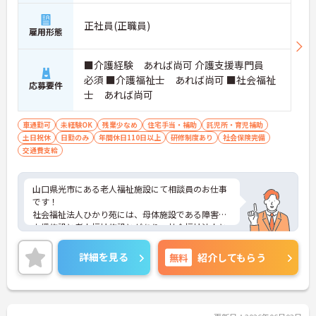
正社員(正職員)
雇用形態
■介護経験 あれば尚可 介護支援専門員
必須 ■介護福祉士 あれば尚可 ■社会福祉
応募要件
士 あれば尚可
車通勤可
未経験OK
残業少なめ
住宅手当・補助
託児所・育児補助
土日祝休
日勤のみ
年間休日110日以上
研修制度あり
社会保険完備
交通費支給
山口県光市にある老人福祉施設にて相談員のお仕事
です！
社会福祉法人ひかり苑には、母体施設である障害者
支援施設と老人福祉施設とがあり、社会福祉法人と
しての使命感を持ち、地域福祉に取り組んでいま
す。
詳細を見る
無料
紹介してもらう
福利厚生がとても充実しており、日勤のみ、土日祝
お休み、年間休日126日とプライベートも大切に出
来ます★
ご興味ある方には、面接対策ポイントなど、さらに
詳細をお話しいたしますのでお気軽にご相談くださ