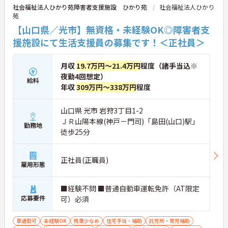
社会福祉法人ひかり苑障害者支援施設 ひかり苑
社会福祉法人ひかり
苑
【山口県／光市】無資格・未経験OK◎障害者支
援施設にて生活支援員の募集です！＜正社員＞
月収
19.7万円～21.4万円
程度（諸手当込※
夜勤4回想定）
給料
年収
309万円～338万円
程度
山口県 光市 岩狩3丁目1-2
ＪＲ山陽本線(神戸－門司)「島田(山口)駅」
勤務地
徒歩25分
正社員(正職員)
雇用形態
■経験不問 ■普通自動車運転免許（AT限定
応募要件
可）必須
車通勤可
未経験OK
残業少なめ
住宅手当・補助
託児所・育児補助