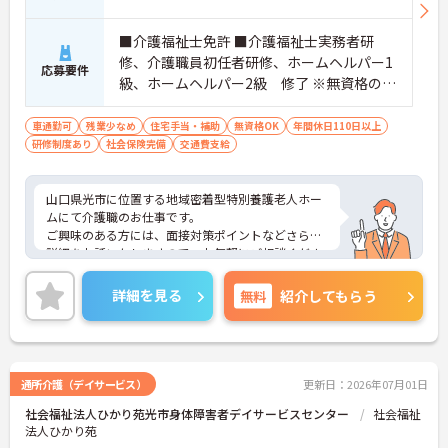
■介護福祉士免許 ■介護福祉士実務者研
修、介護職員初任者研修、ホームヘルパー1
応募要件
級、ホームヘルパー2級 修了 ※無資格の方
も相談可
車通勤可
残業少なめ
住宅手当・補助
無資格OK
年間休日110日以上
研修制度あり
社会保険完備
交通費支給
山口県光市に位置する地域密着型特別養護老人ホー
ムにて介護職のお仕事です。
ご興味のある方には、面接対策ポイントなどさらに
詳細をお話いたしますので、お気軽にご相談くださ
い。
詳細を見る
無料
紹介してもらう
通所介護（デイサービス）
更新日：2026年07月01日
社会福祉法人ひかり苑光市身体障害者デイサービスセンター
社会福祉
法人ひかり苑