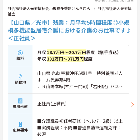
更新日：2026年06月03日
い。
社会福祉法人光寿福祉会小規模多機能げんきむら
社会福祉法人光寿福
祉会
【山口県／光市】残業：月平均5時間程度◎小規
模多機能型居宅介護における介護のお仕事です♪
＜正社員＞
月収
18.7万円～20.7万円
程度（諸手当込）
給料
年収
332万円～371万円
程度
山口県 光市 室積沖田5番1号 特別養護老人
ホーム光寿苑4階
勤務地
ＪＲ山陽本線(神戸－門司)「岩田駅」バス・
車14分
正社員(正職員)
雇用形態
■介護職員初任者研修（ヘルパー2級）以上
■実務経験：不問 ■普通自動車運転免許：
応募要件
必須