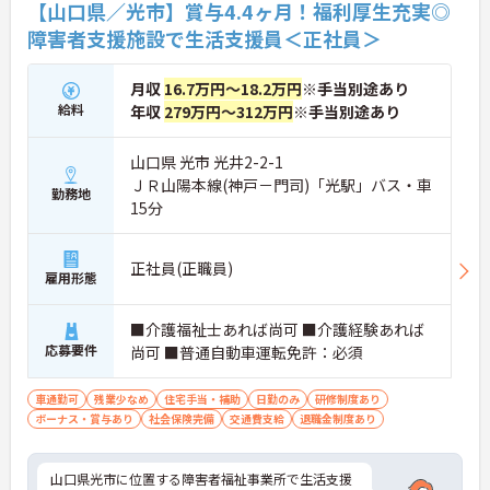
【山口県／光市】賞与4.4ヶ月！福利厚生充実◎
障害者支援施設で生活支援員＜正社員＞
月収
16.7万円～18.2万円
※手当別途あり
給料
年収
279万円～312万円
※手当別途あり
山口県 光市 光井2-2-1
ＪＲ山陽本線(神戸－門司)「光駅」バス・車
勤務地
15分
正社員(正職員)
雇用形態
■介護福祉士あれば尚可 ■介護経験あれば
応募要件
尚可 ■普通自動車運転免許：必須
車通勤可
残業少なめ
住宅手当・補助
日勤のみ
研修制度あり
ボーナス・賞与あり
社会保険完備
交通費支給
退職金制度あり
山口県光市に位置する障害者福祉事業所で生活支援