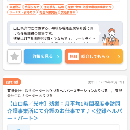
車通勤可
残業少なめ
住宅手当・補助
産休･育休･介護休暇取得実績あり
ボーナス・賞与あり
社会保険完備
交通費支給
山口県光市に位置する小規模多機能型居宅介護にお
ける介護職員の募集です。
残業は月平均5時間程度と少なめです。ワークライフ
バランスを保ちながらご勤務いただけます。また、
育児休業・介護休業の取得実績もあり、ライフステ
ージが変化しても安心してお勤めいただける環境で
詳細を見る
無料
紹介してもらう
す。
ご興味のある方には、面接対策ポイントなど、さら
に詳細をご案内しますのでお気軽にご相談くださ
い！
訪問介護
更新日：2026年06月02日
有限会社生活サポーターおりづるヘルパーステーションおりづる
有限
会社生活サポーターおりづる
【山口県／光市】残業：月平均1時間程度◆訪問
介護事業所にて介護のお仕事です♪＜登録ヘルパ
ー・パート＞