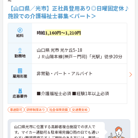
【山口県／光市】正社員登用あり◎日曜固定休♪
施設での介護福祉士募集＜パート＞
時給
1,160円～1,210円
給料
山口県 光市 光ケ丘5-18
勤務地
ＪＲ山陽本線(神戸－門司)「光駅」徒歩20分
非常勤・パート・アルバイト
雇用形態
■介護福祉士必須 ■経験1年以上必須
応募要件
車通勤可
研修制度あり
社会保険完備
交通費支給
山口県光市に位置する高齢者複合施設での求人で
す。マイカー通勤可＆駐車場完備◎雨の日でも通い
やすい職場環境です！ご興味のある方には、面接対