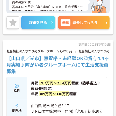
員の募集です。
賞与4.40ヶ月分（過去実績）に加え、住宅手当・扶
養手当・子育手当・資格手当など手厚いサポートが
用意されています。また、やまぐち健康経営認定企
業として、働く職員の健康や働きやすさにも積極的
詳細を見る
無料
紹介してもらう
に取り組んでいる点も魅力です。年間休日126日と
休暇制度もしっかり確保されています。
ご興味のある方には、面接対策ポイントなどさらに
詳細をお話いたしますので、お気軽にご相談くださ
い。
更新日：2026年07月01日
社会福祉法人ひかり苑グループホーム ひかり苑
社会福祉法人ひかり苑
【山口県／光市】無資格・未経験OK◎賞与4.4ヶ
月実績♪障がい者グループホームにて生活支援員
募集
月収
19.7万円～21.4万円
程度（諸手当込※
夜勤4回想定）
給料
年収
309万円～338万円
程度
山口県 光市 光ケ丘3-17
勤務地
ＪＲ山陽本線(神戸－門司)「光駅」徒歩20分