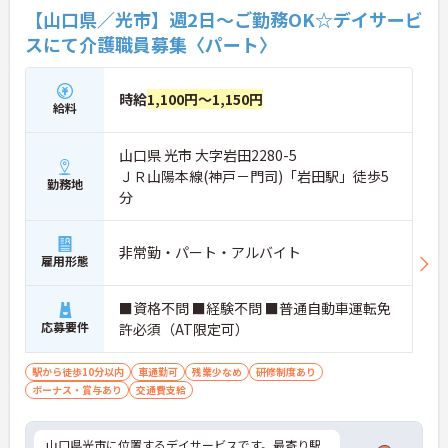
【山口県／光市】週2日～ご勤務OK☆デイサービ
スにて介護職員募集〈パート〉
時給
1,100円～1,150円
給料
山口県 光市 大字岩田2280-5
ＪＲ山陽本線(神戸－門司)「岩田駅」徒歩5
勤務地
分
非常勤・パート・アルバイト
雇用形態
■資格不問 ■経験不問 ■普通自動車運転免
応募要件
許必須（AT限定可）
駅から徒歩10分以内
車通勤可
残業少なめ
研修制度あり
ボーナス・賞与あり
交通費支給
山口県光市に位置するデイサービスです。最寄り駅