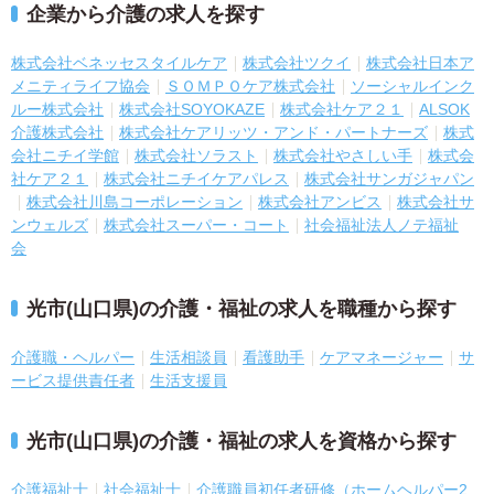
企業から介護の求人を探す
株式会社ベネッセスタイルケア
株式会社ツクイ
株式会社日本ア
メニティライフ協会
ＳＯＭＰＯケア株式会社
ソーシャルインク
ルー株式会社
株式会社SOYOKAZE
株式会社ケア２１
ALSOK
介護株式会社
株式会社ケアリッツ・アンド・パートナーズ
株式
会社ニチイ学館
株式会社ソラスト
株式会社やさしい手
株式会
社ケア２１
株式会社ニチイケアパレス
株式会社サンガジャパン
株式会社川島コーポレーション
株式会社アンビス
株式会社サ
ンウェルズ
株式会社スーパー・コート
社会福祉法人ノテ福祉
会
光市(山口県)の介護・福祉の求人を職種から探す
介護職・ヘルパー
生活相談員
看護助手
ケアマネージャー
サ
ービス提供責任者
生活支援員
光市(山口県)の介護・福祉の求人を資格から探す
介護福祉士
社会福祉士
介護職員初任者研修（ホームヘルパー2