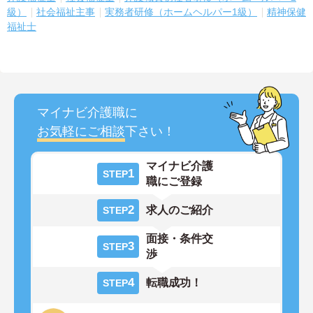
級）
社会福祉主事
実務者研修（ホームヘルパー1級）
精神保健
福祉士
マイナビ介護職に
お気軽にご相談
下さい！
マイナビ介護
1
STEP
職にご登録
2
求人のご紹介
STEP
面接・条件交
3
STEP
渉
4
転職成功！
STEP