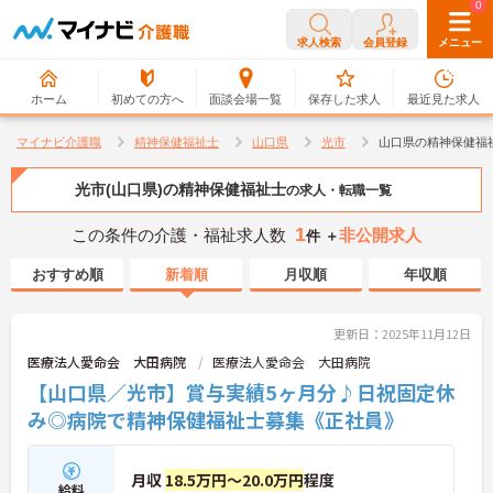
0
0
求人検索
会員登録
メニュー
ホーム
初めての方へ
面談会場一覧
保存した求人
最近見た求人
マイナビ介護職
精神保健福祉士
山口県
光市
山口県の精神保健福
光市(山口県)の精神保健福祉士
の求人・転職一覧
1
この条件の介護・福祉求人数
非公開求人
件 ＋
おすすめ順
新着順
月収順
年収順
更新日：2025年11月12日
医療法人愛命会 大田病院
医療法人愛命会 大田病院
【山口県／光市】賞与実績5ヶ月分♪日祝固定休
み◎病院で精神保健福祉士募集《正社員》
月収
18.5万円～20.0万円
程度
給料