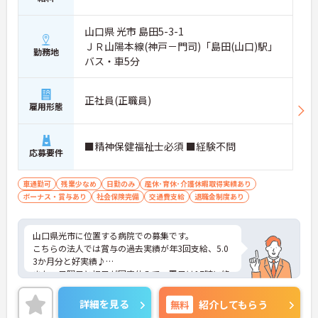
山口県 光市 島田5-3-1
ＪＲ山陽本線(神戸－門司)「島田(山口)駅」
勤務地
バス・車5分
正社員(正職員)
雇用形態
■精神保健福祉士必須 ■経験不問
応募要件
車通勤可
残業少なめ
日勤のみ
産休･育休･介護休暇取得実績あり
ボーナス・賞与あり
社会保険完備
交通費支給
退職金制度あり
山口県光市に位置する病院での募集です。
こちらの法人では賞与の過去実績が年3回支給、5.0
3か月分と好実績♪
また、日曜日と祝日が固定休みで、平日は17時に終
業のためプライベートの時間を確保しやすいです。
ご興味のある方は、ご面接のポイントをお伝えしま
詳細を見る
無料
紹介してもらう
すので、お気軽にお問い合わせください。