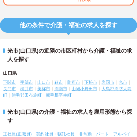
他の条件で介護・福祉の求人を探す
光市(山口県)の近隣の市区町村から介護・福祉の求
人を探す
山口県
下関市
宇部市
山口市
萩市
防府市
下松市
岩国市
光市
長門市
柳井市
美祢市
周南市
山陽小野田市
大島郡周防大島
町
熊毛郡田布施町
熊毛郡平生町
光市(山口県)の介護・福祉の求人を雇用形態から探
す
正社員(正職員)
契約社員・嘱託社員
非常勤・パート・アルバイ