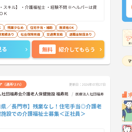
士 ・経験不問 ※ヘルパーは資
ＯＫ
K
残業少なめ
住宅手当・補助
無資格OK
得実績あり
社会保険完備
交通費支給
退職金制度あり
見る
無料
紹介してもらう
ア（通所リハ）
更新日：2026年07月27日
人社団福寿会介護老人保健施設 福寿苑
医療法人社団福寿
口県／長門市】残業なし！住宅手当◎介護老
健施設での介護福祉士募集＜正社員＞