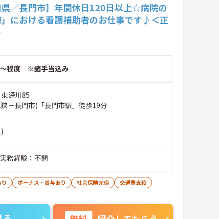
口県／長門市】年間休日120日以上☆病院の
棟」における看護補助者のお仕事です♪＜正
＞
～程度 ※諸手当込み
 東深川85
厚狭－長門市)「長門市駅」徒歩19分
)
■実務経験：不問
あり
ボーナス・賞与あり
社会保険完備
交通費支給
見る
無料
紹介してもらう