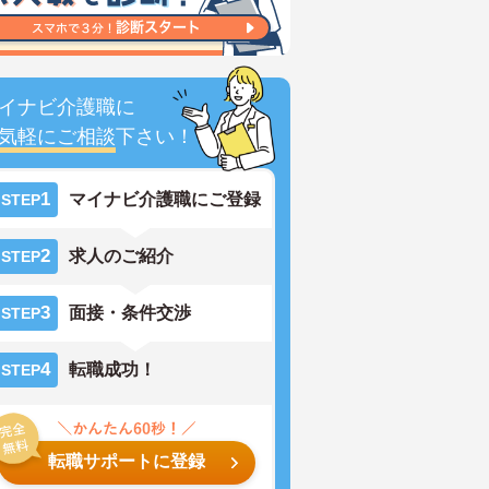
イナビ介護職に
気軽にご相談
下さい！
1
マイナビ介護職にご登録
STEP
2
求人のご紹介
STEP
3
面接・条件交渉
STEP
4
転職成功！
STEP
転職サポートに登録