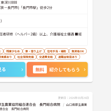
 東深川888
厚狭－長門市)「長門市駅」徒歩2分
)
任者研修（ヘルパー2級）以上、介護福祉士優遇 ■経
K
残業少なめ
寮・借り上げ
住宅手当・補助
無資格OK
得実績あり
社会保険完備
交通費支給
退職金制度あり
見る
無料
紹介してもらう
更新日：2026年03月26日
厚生農業協同組合連合会 長門総合病院
山口県厚生農業
連合会 長門総合病院