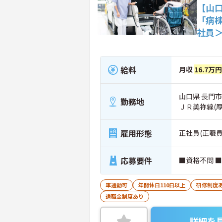
【山
「病
社員
給料
月収
16.7万円
山口県 長門市
勤務地
ＪＲ美祢線(
雇用形態
正社員(正職員
応募要件
■資格不問 
車通勤可
年間休日110日以上
研修制度
退職金制度あり
詳細を