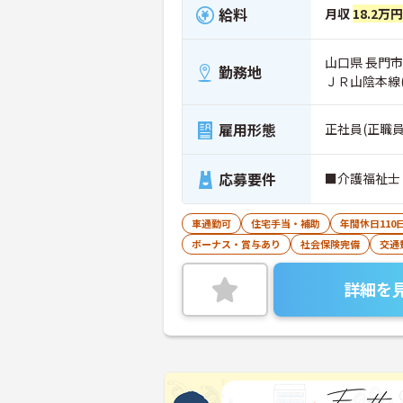
給料
月収
18.2万円
山口県 長門市
勤務地
ＪＲ山陰本線
雇用形態
正社員(正職員
応募要件
■介護福祉士
車通勤可
住宅手当・補助
年間休日110
ボーナス・賞与あり
社会保険完備
交通
詳細を