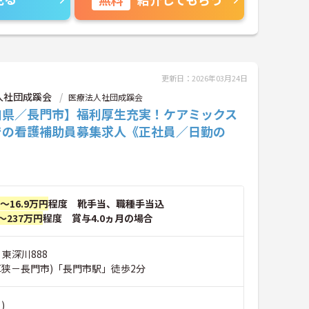
更新日：2026年03月24日
人社団成蹊会
医療法人社団成蹊会
口県／長門市】福利厚生充実！ケアミックス
での看護補助員募集求人《正社員／日勤の
円～16.9万円
程度 靴手当、職種手当込
～237万円
程度 賞与4.0ヵ月の場合
 東深川888
厚狭－長門市)「長門市駅」徒歩2分
)