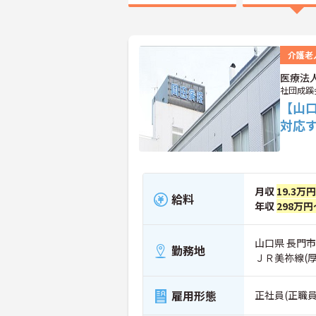
介護老
医療法
社団成蹊
【山
対応す
月収
19.3万
給料
年収
298万円
山口県 長門市
勤務地
ＪＲ美祢線(
雇用形態
正社員(正職員