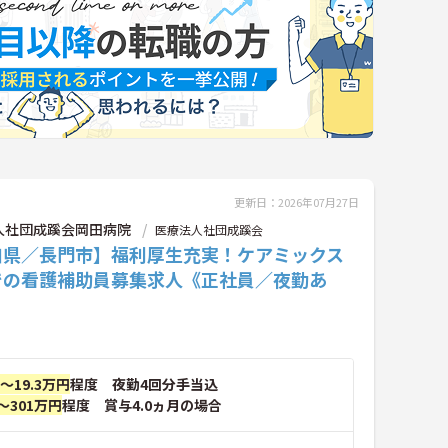
更新日：2026年07月27日
人社団成蹊会岡田病院
医療法人社団成蹊会
口県／長門市】福利厚生充実！ケアミックス
での看護補助員募集求人《正社員／夜勤あ
円～19.3万円
程度 夜勤4回分手当込
～301万円
程度 賞与4.0ヵ月の場合