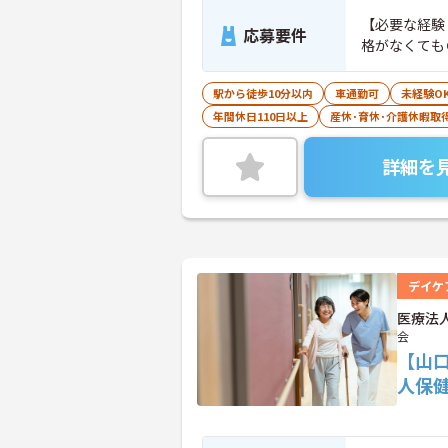
【必要な経験・スキル】 ・介護福祉
応募要件
格がなくても
駅から徒歩10分以内
車通勤可
未経験O
年間休日110日以上
産休･育休･介護休暇取
詳細を
デイケ
医療法
会
【山
人保