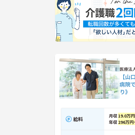
医療法
【山
病院
り》
月収
19.0万
給料
年収
296万円