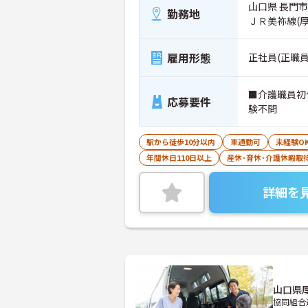
山口県 長門市
勤務地
ＪＲ美祢線(
雇用形態
正社員(正職員
■介護職員初
応募要件
験不問
駅から徒歩10分以内
車通勤可
未経験O
年間休日110日以上
産休･育休･介護休暇取
詳細を
山口県
協同組合