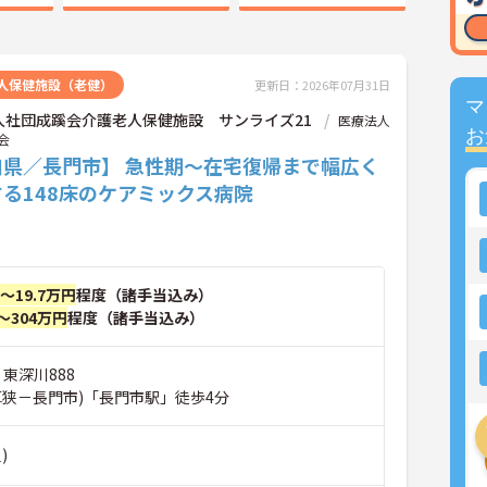
人保健施設（老健）
更新日：2026年07月31日
マ
人社団成蹊会介護老人保健施設 サンライズ21
医療法人
お
会
口県／長門市】 急性期～在宅復帰まで幅広く
る148床のケアミックス病院
円～19.7万円
程度（諸手当込み）
～304万円
程度（諸手当込み）
 東深川888
厚狭－長門市)「長門市駅」徒歩4分
)