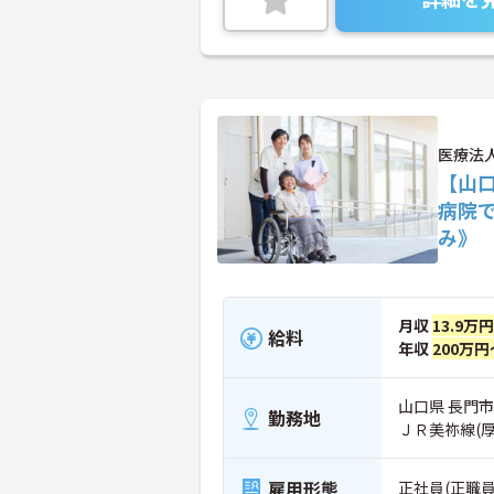
医療法
【山
病院
み》
月収
13.9万
給料
年収
200万円
山口県 長門市
勤務地
ＪＲ美祢線(
雇用形態
正社員(正職員