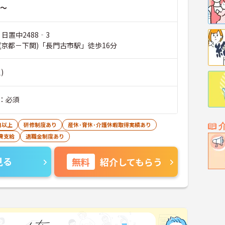
～
 日置中2488‐3
(京都－下関)「長門古市駅」徒歩16分
)
：必須
日以上
研修制度あり
産休･育休･介護休暇取得実績あり
費支給
退職金制度あり
見る
無料
紹介してもらう