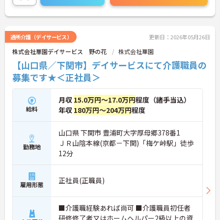
ご興味のある方には面接対策ポイントなど、詳細を
お話させて頂きますので、お気軽にお問い合わせ下
さい。
通所介護（デイサービス）
更新日：2026年05月26日
株式会社華園デイサービス 野の花
株式会社華園
【山口県／下関市】デイサービスにて介護職員の
募集です★＜正社員＞
月収
15.0万円～17.0万円
程度（諸手当込）
給料
年収
180万円～204万円
程度
山口県 下関市 豊浦町大字厚母郷378番1
ＪＲ山陰本線(京都－下関)「梅ケ峠駅」徒歩
勤務地
12分
正社員(正職員)
雇用形態
■介護職経験あれば尚可 ■介護職員初任者
研修修了者又はホームヘルパー2級以上の資