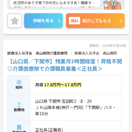
託児所があり子育て中の方にもおすすめ！隣接する
病院と連携をとっていますので、もしもの時も安心
です◎
ご興味ある方には、面接対策ポイントなど、さらに
詳細を見る
無料
紹介してもらう
詳細をお話しいたしますのでお気軽にご相談くださ
い！
更新日：2026年07月30日
医療法人元洋会 森山病院介護医療院
医療法人元洋会 森山病院
【山口県／下関市】残業月3時間程度！資格不問
◎介護医療院で介護職員募集＜正社員＞
月収
17.8万円～17.8万円
給料
山口県 下関市 宮田町2‐8‐20
ＪＲ山陽本線(神戸－門司)「下関駅」バス・
勤務地
車10分
正社員(正職員)