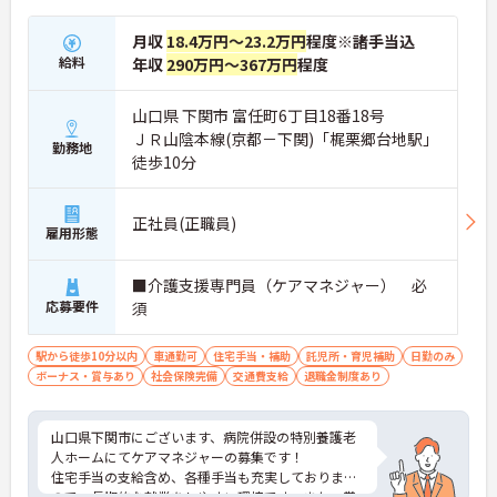
月収
18.4万円～23.2万円
程度※諸手当込
給料
年収
290万円～367万円
程度
山口県 下関市 富任町6丁目18番18号
ＪＲ山陰本線(京都－下関)「梶栗郷台地駅」
勤務地
徒歩10分
正社員(正職員)
雇用形態
■介護支援専門員（ケアマネジャー） 必
応募要件
須
駅から徒歩10分以内
車通勤可
住宅手当・補助
託児所・育児補助
日勤のみ
ボーナス・賞与あり
社会保険完備
交通費支給
退職金制度あり
山口県下関市にございます、病院併設の特別養護老
人ホームにてケアマネジャーの募集です！
住宅手当の支給含め、各種手当も充実しております
ので、長期的な就業をしやすい環境です。また、賞