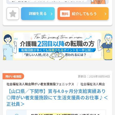
型・髪色自由、ネイルやまつげエクステもOK（ガイ
ドラインあり）と、おしゃれを我慢せずに働けるの
が嬉しいポイント。個性を活かしながら、のびのび
詳細を見る
無料
紹介してもらう
と前向きに仕事に取り組める自由な雰囲気がありま
す。
＜手厚いサポートでキャリアアップを応援＞入社後
は一人ひとりの経験に合わせた社内研修があり、安
心してスタートできます。主任介護支援専門員研修
や更新研修の受講費用は全額支給され、しかも「勤
務扱い」で受講可能です。資格取得や自己啓発の支
援制度、キャリアパス制度も整っており、働きなが
らスキルを磨いてキャリアアップを目指せます。
障がい者施設
更新日：2026年08月04日
社会福祉法人暁会障がい者支援施設フェニックス
社会福祉法人暁会
【山口県／下関市】賞与4.0ヶ月分支給実績あり
◎障がい者支援施設にて生活支援員のお仕事♪＜
正社員＞