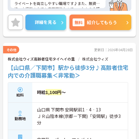
ライベートを両立しやすい職場です♪また、無資
格・未経験の方でも応募可能なので、これから介護
業界に挑戦したいという方にピッタリ◎ご興味のあ
る方は、面接ポイントをお伝えしますので、お気軽
詳細を見る
無料
紹介してもらう
にご連絡ください。
その他
更新日：2026年04月28日
株式会社ウィズ高齢者住宅タイヘイの里
株式会社ウィズ
【山口県／下関市】駅から徒歩3分♪高齢者住宅
内での介護職募集＜非常勤＞
時給
1,100円
～
給料
山口県 下関市 安岡駅前1‐4‐13
ＪＲ山陰本線(京都－下関)「安岡駅」徒歩3
勤務地
分