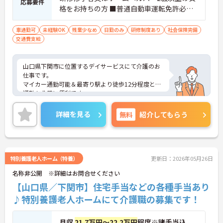
応募要件
格をお持ちの方 ■普通自動車運転免許必須
（AT限定可）
車通勤可
未経験OK
残業少なめ
日勤のみ
研修制度あり
社会保険完備
交通費支給
山口県下関市に位置するデイサービスにて介護のお
仕事です。
マイカー通勤可能＆最寄り駅より徒歩12分程度と、
通勤も非常に便利です。
ご興味のある方には面接対策ポイントなど、詳細を
お話させて頂きますので、お気軽にお問い合わせ下
詳細を見る
無料
紹介してもらう
さい。
特別養護老人ホーム（特養）
更新日：2026年05月26日
名称非公開 ※詳細はお問合せください
【山口県／下関市】住宅手当などの各種手当あり
♪特別養護老人ホームにて介護職の募集です！
月収
21.7万円～22.2万円
程度※諸手当込