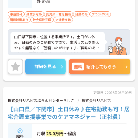
許 必須
車通勤可
残業少なめ
託児所・育児補助
日勤のみ
ブランクOK
研修制度あり
社会保険完備
交通費支給
山口県下関市に位置する事業所です。土日がお休
み、日勤のみのご勤務ですので、生活リズムを整え
やすく無理なくご勤務いただけます♪ご興味のある
方には、面接対策ポイントなど、さらに詳細をお話
しいたしますのでお気軽にご相談ください！
詳細を見る
無料
紹介してもらう
更新日：2026年06月09日
株式会社リハピスぷらんセンターらしさ
株式会社リハピス
【山口県／下関市】土日休み♪在宅勤務も可！居
宅介護支援事業でのケアマネジャー（正社員）
月収
23.0万円
～程度
給料