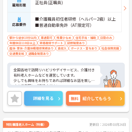
正社員(正職員)
雇用形態
■介護職員初任者研修（ヘルパー2級）以上
応募要件
■普通自動車免許（AT限定可）
駅から徒歩10分以内
車通勤可
残業少なめ
住宅手当・補助
日勤のみ
年間休日110日以上
資格取得サポート
研修制度あり
産休･育休･介護休暇取得実績あり
高収入
ボーナス・賞与あり
社会保険完備
交通費支給
退職金制度あり
全国各地で訪問リハビリやデイサービス、介護付き
有料老人ホームなどを運営しています。
少しでも興味をお持ちであれば詳細なお話を致しま
すので気軽にご連絡ください。
詳細を見る
無料
紹介してもらう
特別養護老人ホーム（特養）
更新日：2026年03月26日