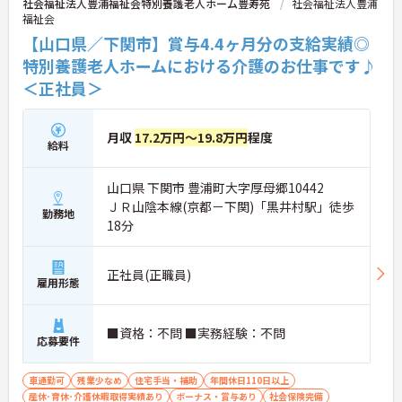
社会福祉法人豊浦福祉会特別養護老人ホーム豊寿苑
社会福祉法人豊浦
福祉会
【山口県／下関市】賞与4.4ヶ月分の支給実績◎
特別養護老人ホームにおける介護のお仕事です♪
＜正社員＞
月収
17.2万円～19.8万円
程度
給料
山口県 下関市 豊浦町大字厚母郷10442
ＪＲ山陰本線(京都－下関)「黒井村駅」徒歩
勤務地
18分
正社員(正職員)
雇用形態
■資格：不問 ■実務経験：不問
応募要件
車通勤可
残業少なめ
住宅手当・補助
年間休日110日以上
産休･育休･介護休暇取得実績あり
ボーナス・賞与あり
社会保険完備