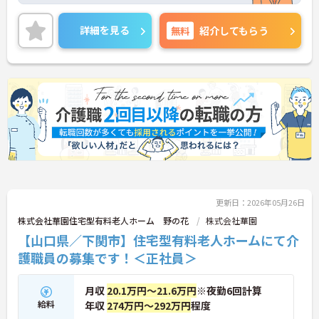
与4カ月分の支給実績がございますので、頑張りを
しっかりと評価する職場環境です◎
詳細を見る
無料
紹介してもらう
ご興味のある方は、マイナビ介護職までお問い合わ
せください。
更新日：2026年05月26日
株式会社華園住宅型有料老人ホーム 野の花
株式会社華園
【山口県／下関市】住宅型有料老人ホームにて介
護職員の募集です！＜正社員＞
月収
20.1万円～21.6万円
※夜勤6回計算
給料
年収
274万円～292万円
程度