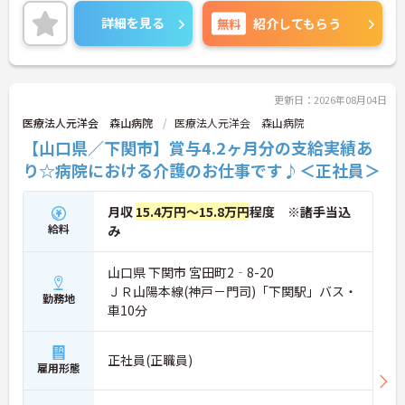
と評価される職場です。また、利用可能な託児所が
あり、子育て世代の方も安心してご勤務いただけま
詳細を見る
無料
紹介してもらう
す。
ご興味のある方には、面接対策ポイントなど、さら
に詳細をお話しいたしますのでお気軽にご相談くだ
さい！
更新日：2026年08月04日
医療法人元洋会 森山病院
医療法人元洋会 森山病院
【山口県／下関市】賞与4.2ヶ月分の支給実績あ
り☆病院における介護のお仕事です♪＜正社員＞
月収
15.4万円～15.8万円
程度 ※諸手当込
給料
み
山口県 下関市 宮田町2‐8-20
ＪＲ山陽本線(神戸－門司)「下関駅」バス・
勤務地
車10分
正社員(正職員)
雇用形態