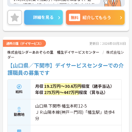
後にご家庭やプライベートの時間を大切しながら働
けます◎マイカー通勤が可能となっており、無料駐
車場も完備されており通勤もラクラク安心です♪土
詳細を見る
無料
紹介してもらう
日祝が固定休みとなっており、仕事とプライベート
の両立がしやすくなっております！
ご興味のある方は、面接のポイントをお伝えします
のでお気軽にご連絡ください！
通所介護（デイサービス）
更新日：2026年03月30日
株式会社シダーあおぞらの里 幡生デイサービスセンター
株式会社シ
ダー
【山口県／下関市】デイサービスセンターでの介
護職員の募集です
月収
19.2万円～30.6万円
程度（諸手当込）
給料
年収
275万円～447万円
程度（賞与込）
山口県 下関市 幡生本町12-5
ＪＲ山陽本線(神戸－門司)「幡生駅」徒歩4
勤務地
分