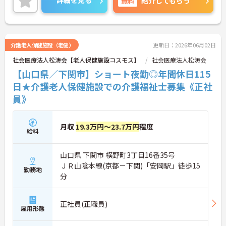
詳細を見る
無料
紹介してもらう
ますのでお気軽にご相談ください！
介護老人保健施設（老健）
更新日：2026年06月02日
社会医療法人松涛会【老人保健施設コスモス】
社会医療法人松涛会
【山口県／下関市】ショート夜勤◎年間休日115
日★介護老人保健施設での介護福祉士募集《正社
員》
月収
19.3万円～23.7万円
程度
給料
山口県 下関市 横野町3丁目16番35号
ＪＲ山陰本線(京都－下関)「安岡駅」徒歩15
勤務地
分
正社員(正職員)
雇用形態