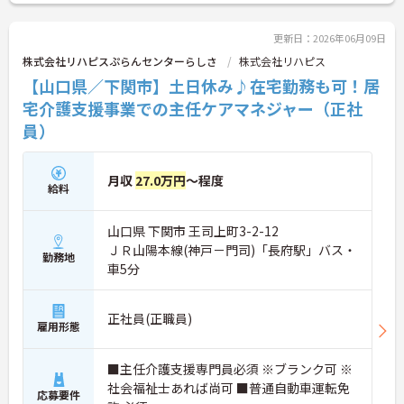
更新日：2026年06月09日
株式会社リハピスぷらんセンターらしさ
株式会社リハピス
【山口県／下関市】土日休み♪在宅勤務も可！居
宅介護支援事業での主任ケアマネジャー（正社
員）
月収
27.0万円
～程度
給料
山口県 下関市 王司上町3-2-12
ＪＲ山陽本線(神戸－門司)「長府駅」バス・
勤務地
車5分
正社員(正職員)
雇用形態
■主任介護支援専門員必須 ※ブランク可 ※
社会福祉士あれば尚可 ■普通自動車運転免
応募要件