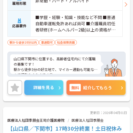
非常勤・パート・アルバイト
雇用形態
■学歴・経験・知識・技能など不問 ■普通
自動車運転免許あれば尚可 ■介護職員初任
応募要件
者研修(ホームヘルパー2級)以上の資格があ
れば尚可
駅から徒歩10分以内
車通勤可
社会保険完備
山口県下関市に位置する、高齢者住宅内にて介護職
の募集です！
駅から徒歩3分の好立地で、マイカー通勤も可能な
ので通勤らくらくです◎
また、残業が無いので、家庭との両立が叶います☆
ご興味のある方には、面接対策ポイントなど、さら
詳細を見る
無料
紹介してもらう
に詳細をご案内しますのでお気軽にご相談くださ
い！
更新日：2026年04月01日
医療法人社団季朋会王司介護医療院
医療法人社団季朋会
【山口県／下関市】17時30分終業！土日祝休み