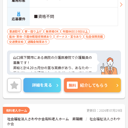
雇用形態
■資格不問
応募要件
車通勤可
寮・借り上げ
無資格OK
年間休日110日以上
産休･育休･介護休暇取得実績あり
ボーナス・賞与あり
社会保険完備
交通費支給
退職金制度あり
山口県下関市にある病院の介護医療院で介護職員の
募集です！
昇給と計4.20ヵ月分の賞与実績があり、あなたの頑
張りがしっかり評価され、やりがいを持ってお仕事
ができます！
また、マイカー通勤もOKなので、遠方からでも快適
詳細を見る
無料
紹介してもらう
に通勤が可能です♪
ご興味ある方は面接ポイントをお伝えしますので、
お気軽にご連絡ください。
有料老人ホーム
更新日：2026年07月29日
社会福祉法人さわやか会有料老人ホーム 昇陽館
社会福祉法人さわや
か会