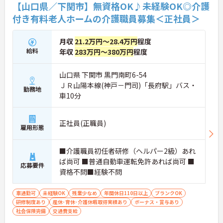
【山口県／下関市】無資格OK♪未経験OK◎介護
付き有料老人ホームの介護職員募集＜正社員＞
月収
21.2万円～28.4万円
程度
給料
年収
283万円～380万円
程度
山口県 下関市 黒門南町6-54
ＪＲ山陽本線(神戸－門司)「長府駅」バス・
勤務地
車10分
正社員(正職員)
雇用形態
■介護職員初任者研修（ヘルパー2級）あれ
ば尚可 ■普通自動車運転免許あれば尚可 ■
応募要件
資格不問■経験不問
車通勤可
未経験OK
残業少なめ
年間休日110日以上
ブランクOK
研修制度あり
産休･育休･介護休暇取得実績あり
ボーナス・賞与あり
社会保険完備
交通費支給