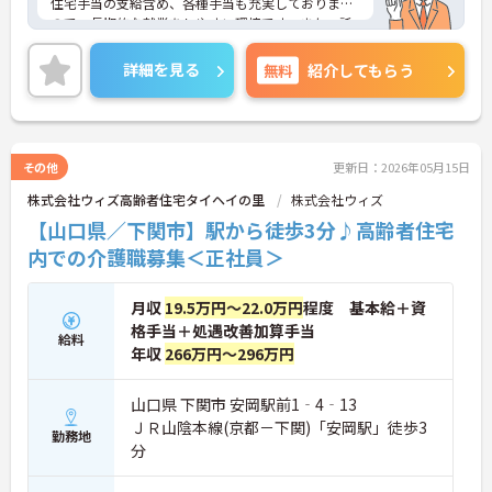
住宅手当の支給含め、各種手当も充実しております
ので、長期的な就業をしやすい環境です。また、託
児所がございますので、子育て中の方も安心してご
就業頂けます。
詳細を見る
無料
紹介してもらう
ご興味のある方は、マイナビ介護職までお問い合わ
せください。
その他
更新日：2026年05月15日
株式会社ウィズ高齢者住宅タイヘイの里
株式会社ウィズ
【山口県／下関市】駅から徒歩3分♪高齢者住宅
内での介護職募集＜正社員＞
月収
19.5万円～22.0万円
程度 基本給＋資
格手当＋処遇改善加算手当
給料
年収
266万円～296万円
山口県 下関市 安岡駅前1‐4‐13
ＪＲ山陰本線(京都－下関)「安岡駅」徒歩3
勤務地
分