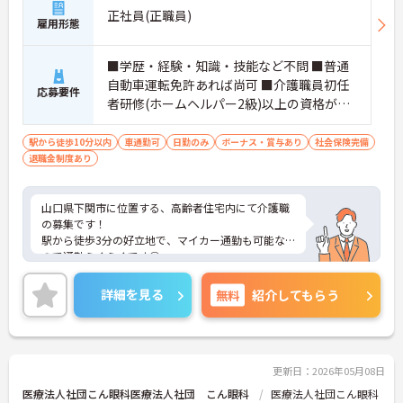
正社員(正職員)
雇用形態
■学歴・経験・知識・技能など不問 ■普通
自動車運転免許あれば尚可 ■介護職員初任
応募要件
者研修(ホームヘルパー2級)以上の資格があ
れば尚可
駅から徒歩10分以内
車通勤可
日勤のみ
ボーナス・賞与あり
社会保険完備
退職金制度あり
山口県下関市に位置する、高齢者住宅内にて介護職
の募集です！
駅から徒歩3分の好立地で、マイカー通勤も可能な
ので通勤らくらくです◎
また、賞与・昇給があるので、頑張りがしっかり反
映される環境です☆
詳細を見る
無料
紹介してもらう
ご興味のある方には、面接対策ポイントなど、さら
に詳細をご案内しますのでお気軽にご相談くださ
い！
更新日：2026年05月08日
医療法人社団こん眼科医療法人社団 こん眼科
医療法人社団こん眼科