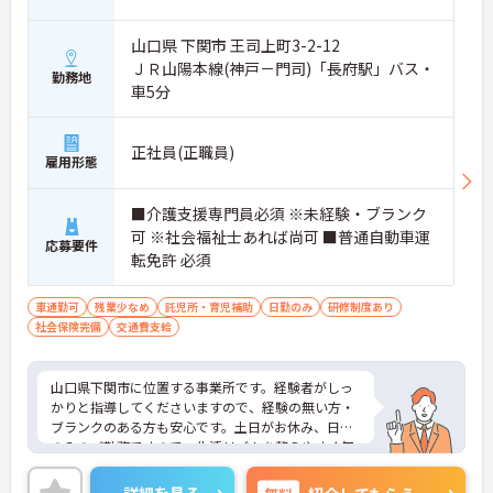
山口県 下関市 王司上町3-2-12
ＪＲ山陽本線(神戸－門司)「長府駅」バス・
勤務地
車5分
正社員(正職員)
雇用形態
■介護支援専門員必須 ※未経験・ブランク
可 ※社会福祉士あれば尚可 ■普通自動車運
応募要件
転免許 必須
車通勤可
残業少なめ
託児所・育児補助
日勤のみ
研修制度あり
社会保険完備
交通費支給
山口県下関市に位置する事業所です。経験者がしっ
かりと指導してくださいますので、経験の無い方・
ブランクのある方も安心です。土日がお休み、日勤
のみのご勤務ですので、生活リズムを整えやすく無
理なくご勤務いただけます♪ご興味のある方には、
面接対策ポイントなど、さらに詳細をお話しいたし