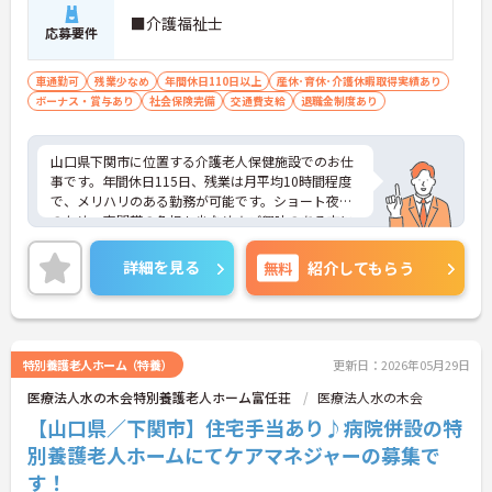
■介護福祉士
応募要件
車通勤可
残業少なめ
年間休日110日以上
産休･育休･介護休暇取得実績あり
ボーナス・賞与あり
社会保険完備
交通費支給
退職金制度あり
山口県下関市に位置する介護老人保健施設でのお仕
事です。年間休日115日、残業は月平均10時間程度
で、メリハリのある勤務が可能です。ショート夜勤
のため、夜間帯の負担も少なめ★ご興味のある方に
は、面接対策ポイントなど、さらに詳細をお話しい
たしますのでお気軽にご相談ください！
詳細を見る
無料
紹介してもらう
特別養護老人ホーム（特養）
更新日：2026年05月29日
医療法人水の木会特別養護老人ホーム富任荘
医療法人水の木会
【山口県／下関市】住宅手当あり♪病院併設の特
別養護老人ホームにてケアマネジャーの募集で
す！