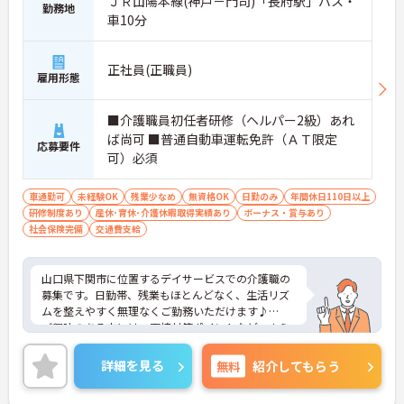
ＪＲ山陽本線(神戸－門司)「長府駅」バス・
勤務地
車10分
正社員(正職員)
雇用形態
■介護職員初任者研修（ヘルパー2級）あれ
ば尚可 ■普通自動車運転免許（ＡＴ限定
応募要件
可）必須
車通勤可
未経験OK
残業少なめ
無資格OK
日勤のみ
年間休日110日以上
研修制度あり
産休･育休･介護休暇取得実績あり
ボーナス・賞与あり
社会保険完備
交通費支給
山口県下関市に位置するデイサービスでの介護職の
募集です。日勤帯、残業もほとんどなく、生活リズ
ムを整えやすく無理なくご勤務いただけます♪
ご興味のある方には、面接対策ポイントなど、さら
に詳細をお話しいたしますのでお気軽にご相談くだ
さい！
詳細を見る
無料
紹介してもらう