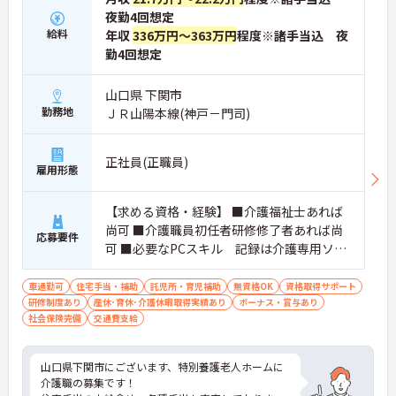
夜勤4回想定
給料
年収
336万円～363万円
程度※諸手当込 夜
勤4回想定
山口県 下関市
勤務地
ＪＲ山陽本線(神戸－門司)
正社員(正職員)
雇用形態
【求める資格・経験】 ■介護福祉士あれば
尚可 ■介護職員初任者研修修了者あれば尚
応募要件
可 ■必要なPCスキル 記録は介護専用ソフ
ト(ワイズマン)を使用しています。
車通勤可
住宅手当・補助
託児所・育児補助
無資格OK
資格取得サポート
研修制度あり
産休･育休･介護休暇取得実績あり
ボーナス・賞与あり
社会保険完備
交通費支給
山口県下関市にございます、特別養護老人ホームに
介護職の募集です！