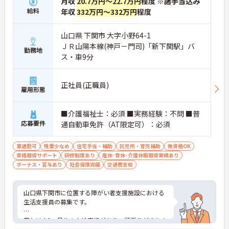
月収
20.7万円～22.7万円
程度 ※諸手当込み
給料
年収
332万円～332万円
程度
山口県 下関市 大字小野64-1
ＪＲ山陽本線(神戸－門司)「新下関駅」バ
勤務地
ス・車9分
正社員(正職員)
雇用形態
■介護福祉士：必須 ■実務経験：不問 ■普
応募要件
通自動車免許（AT限定可）：必須
車通勤可
残業少なめ
住宅手当・補助
託児所・育児補助
無資格OK
資格取得サポート
研修制度あり
産休･育休･介護休暇取得実績あり
ボーナス・賞与あり
社会保険完備
交通費支給
山口県下関市に位置する障がい者支援施設における
生活支援員の募集です。
賞与は4.0ヶ月分の支給実績があり、頑張りがきちん