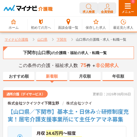
0
0
求人検索
会員登録
メニュー
ホーム
初めての方へ
面談会場一覧
保存した求人
最近見た求人
マイナビ介護職
山口県
下関市
山口県の介護職・求人・転職一覧
下関市(山口県)
の介護職・福祉の求人・転職一覧
75
この条件の介護・福祉求人数
非公開求人
件 ＋
おすすめ順
新着順
月収順
年収順
通所介護（デイサービス）
更新日：2026年08月06日
株式会社ツクイツクイ下関生野
株式会社ツクイ
【山口県／下関市】基本土・日休み☆研修制度充
実！居宅介護支援事業所にて主任ケアマネ募集
月収
24.6万円
～程度