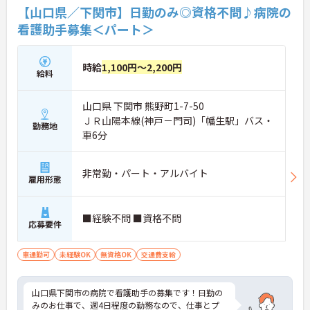
【山口県／下関市】日勤のみ◎資格不問♪病院の
看護助手募集＜パート＞
時給
1,100円～2,200円
給料
山口県 下関市 熊野町1-7-50
ＪＲ山陽本線(神戸－門司)「幡生駅」バス・
勤務地
車6分
非常勤・パート・アルバイト
雇用形態
■経験不問 ■資格不問
応募要件
車通勤可
未経験OK
無資格OK
交通費支給
山口県下関市の病院で看護助手の募集です！日勤の
みのお仕事で、週4日程度の勤務なので、仕事とプ