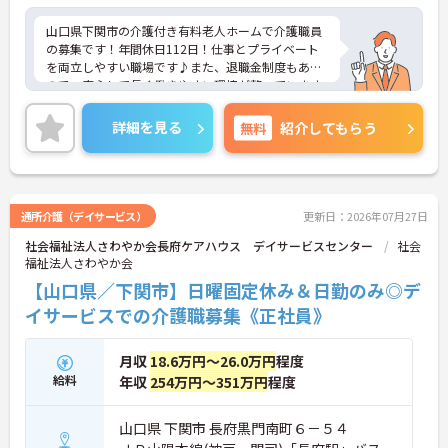
山口県下関市の介護付き有料老人ホームで介護職員
の募集です！年間休日112日！仕事とプライベート
を両立しやすい職場です♪また、退職金制度もある
ので、安心して長く働きやすい環境が整っています
◎ご興味のある方は、面接ポイントをお伝えします
ので、お気軽にご連絡ください。
詳細を見る
無料
紹介してもらう
通所介護（デイサービス）
更新日：2026年07月27日
社会福祉法人さわやか会長府ケアハウス デイサービスセンター
社会
福祉法人さわやか会
【山口県／下関市】日曜固定休み＆日勤のみ◎デ
イサービスでの介護職募集《正社員》
月収
18.6万円～26.0万円
程度
給料
年収
254万円～351万円
程度
山口県 下関市 長府黒門南町６－５４