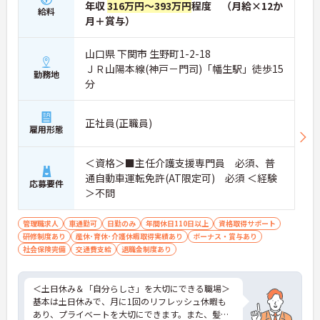
年収
316万円～393万円
程度 （月給×12か
給料
月＋賞与）
山口県 下関市 生野町1-2-18
ＪＲ山陽本線(神戸－門司)「幡生駅」徒歩15
勤務地
分
正社員(正職員)
雇用形態
＜資格＞■主任介護支援専門員 必須、普
通自動車運転免許(AT限定可) 必須 ＜経験
応募要件
＞不問
管理職求人
車通勤可
日勤のみ
年間休日110日以上
資格取得サポート
研修制度あり
産休･育休･介護休暇取得実績あり
ボーナス・賞与あり
社会保険完備
交通費支給
退職金制度あり
＜土日休み＆「自分らしさ」を大切にできる職場＞
基本は土日休みで、月に1回のリフレッシュ休暇も
あり、プライベートを大切にできます。また、髪