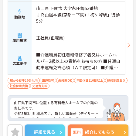
山口県 下関市 大字永田郷53番地
ＪＲ山陰本線(京都－下関)「梅ケ峠駅」徒歩
勤務地
5分
正社員(正職員)
雇用形態
■介護職員初任者研修修了者又はホームヘ
ルパー2級以上の資格をお持ちの方 ■普通自
応募要件
動車運転免許必須（ＡＴ限定可） ■介護職
経験あれば尚可
駅から徒歩10分以内
車通勤可
未経験OK
年間休日110日以上
研修制度あり
社会保険完備
交通費支給
山口県下関市に位置する有料老人ホームでの介護の
お仕事です。
令和3年3月川棚地区に、新しい事業所（デイサービ
ス併設の有料老人ホーム）完成の為、増員されてお
ります！
マイカー通勤可能＆最寄り駅より徒歩5程度と、通
詳細を見る
無料
紹介してもらう
勤も非常に便利です♪