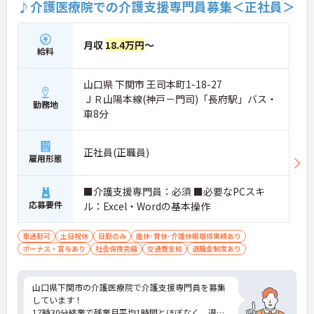
♪介護医療院での介護支援専門員募集＜正社員＞
月収
18.4万円
～
給料
山口県 下関市 王司本町1-18-27
ＪＲ山陽本線(神戸－門司)「長府駅」バス・
勤務地
車8分
正社員(正職員)
雇用形態
■介護支援専門員：必須 ■必要なPCスキ
応募要件
ル：Excel・Wordの基本操作
車通勤可
土日祝休
日勤のみ
産休･育休･介護休暇取得実績あり
ボーナス・賞与あり
社会保険完備
交通費支給
退職金制度あり
山口県下関市の介護医療院で介護支援専門員を募集
しています！
17時30分終業で残業月平均1時間とほぼなく、退勤