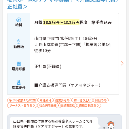
正社員＞
月収
18.5万円～23.2万円
程度 諸手当込み
給料
山口県 下関市 富任町6丁目18番8号
ＪＲ山陰本線(京都－下関)「梶栗郷台地駅」
勤務地
徒歩10分
正社員(正職員)
雇用形態
■介護支援専門員（ケアマネジャー）
応募要件
駅から徒歩10分以内
車通勤可
残業少なめ
寮・借り上げ
日勤のみ
ボーナス・賞与あり
社会保険完備
交通費支給
退職金制度あり
山口県下関市に位置する特別養護老人ホームにて介
護支援専門員（ケアマネジャー）の募集です。