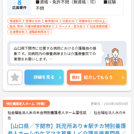
■資格・免許不問（無資格：可） ■経験
応募要件
不問
車通勤可
残業少なめ
無資格OK
日勤のみ
年間休日110日以上
産休･育休･介護休暇取得実績あり
ボーナス・賞与あり
社会保険完備
交通費支給
退職金制度あり
山口県下関市に位置する病院における介護職員の募
集です。同病院内の療養病棟または介護療養院での
業務をお願いします。
賞与は4.2ヶ月分の支給実績があり、頑張りがきちん
と評価される職場です。希少な日勤のみの求人で
詳細を見る
無料
紹介してもらう
す。プライベートとの両立がしやすい職場です。
ご興味のある方には、面接対策ポイントなど、さら
に詳細をお話しいたしますのでお気軽にご相談くだ
さい！
特別養護老人ホーム（特養）
更新日：2026年08月04日
社会福祉法人水の木会特別養護老人ホーム富任荘
社会福祉法人水の木
会
【山口県／下関市】託児所あり★駅チカ特別養護
老人ホームのケアマネ募集！＜介護支援専門員／