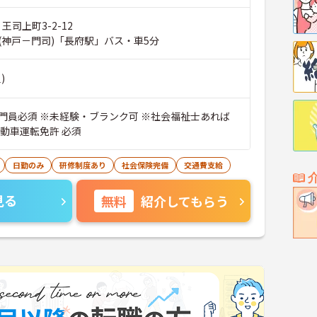
王司上町3-2-12
(神戸－門司)「長府駅」バス・車5分
)
門員必須 ※未経験・ブランク可 ※社会福祉士あれば
自動車運転免許 必須
日勤のみ
研修制度あり
社会保険完備
交通費支給
見る
無料
紹介してもらう