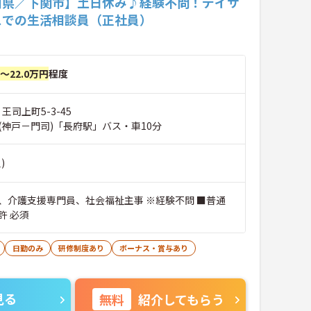
口県／下関市】土日休み♪経験不問！デイサ
スでの生活相談員（正社員）
円～22.0万円
程度
王司上町5-3-45
(神戸－門司)「長府駅」バス・車10分
)
、介護支援専門員、社会福祉主事 ※経験不問 ■普通
許 必須
日勤のみ
研修制度あり
ボーナス・賞与あり
見る
無料
紹介してもらう