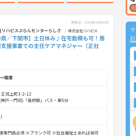
更新日：2026年06月09日
マ
社リハピスぷらんセンターらしさ
株式会社リハピス
口県／下関市】土日休み♪在宅勤務も可！居
お
護支援事業での主任ケアマネジャー（正社
～程度
王司上町3-2-12
(神戸－門司)「長府駅」バス・車5分
)
援専門員必須 ※ブランク可 ※社会福祉士あれば尚可