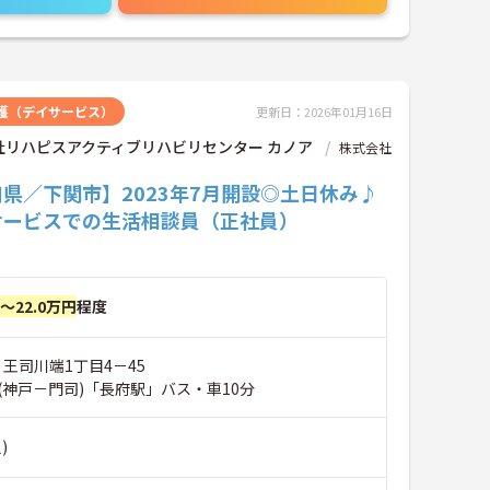
護（デイサービス）
更新日：2026年01月16日
社リハピスアクティブリハビリセンター カノア
株式会社
県／下関市】2023年7月開設◎土日休み♪
サービスでの生活相談員（正社員）
円～22.0万円
程度
 王司川端1丁目4－45
(神戸－門司)「長府駅」バス・車10分
)