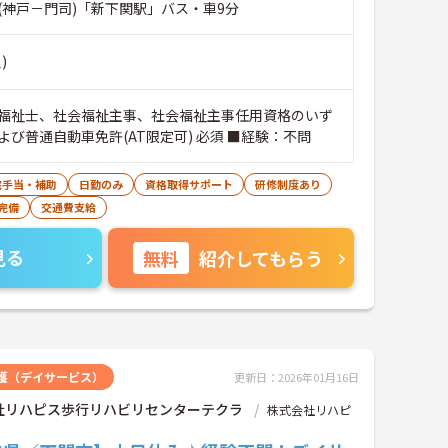
(神戸－門司)「新下関駅」バス・車9分
)
福祉士、社会福祉主事、社会福祉主事任用資格のいず
よび普通自動車免許(AT限定可) 必須 ■経験：不問
宅手当・補助
日勤のみ
資格取得サポート
研修制度あり
完備
交通費支給
見る
無料
紹介してもらう
護（デイサービス）
更新日：2026年01月16日
社リハピス歩行リハビリセンターテクラ
株式会社リハピ