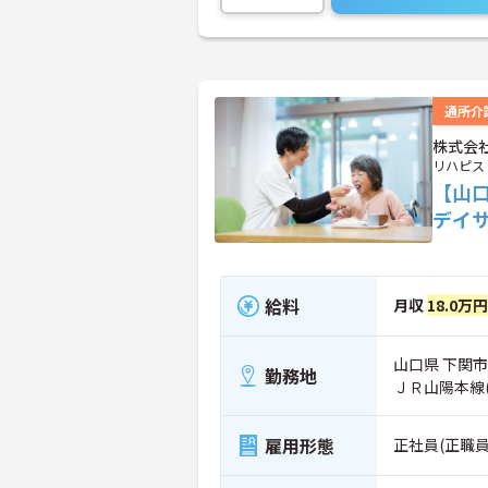
通所介
株式会
リハピス
【山口
デイ
給料
月収
18.0万
山口県 下関市
勤務地
ＪＲ山陽本線
雇用形態
正社員(正職員