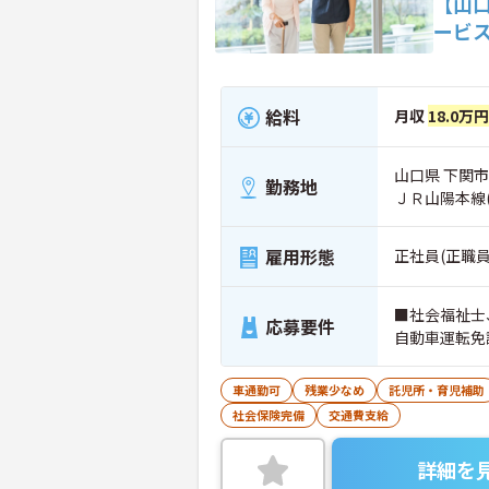
【山
ービ
給料
月収
18.0万
山口県 下関市 
勤務地
ＪＲ山陽本線
雇用形態
正社員(正職員
■社会福祉士
応募要件
自動車運転免
車通勤可
残業少なめ
託児所・育児補助
社会保険完備
交通費支給
詳細を