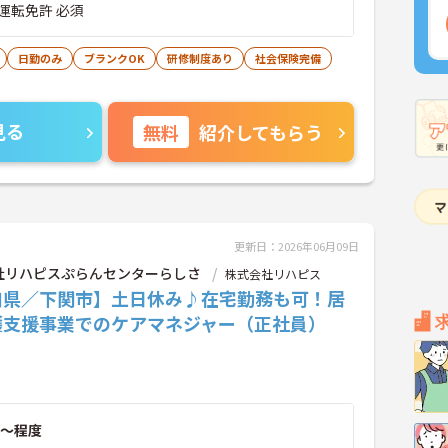
運転免許 必須
日勤のみ
ブランクOK
研修制度あり
社会保険完備
見る
無料
紹介してもらう
更新日：2026年06月09日
社リハピスぷらんセンターらしさ
株式会社リハピス
口県／下関市】土日休み♪在宅勤務も可！居
護支援事業でのケアマネジャー（正社員）
～程度