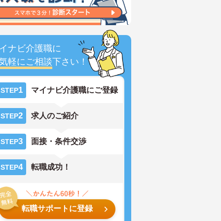
イナビ介護職に
気軽にご相談
下さい！
1
マイナビ介護職にご登録
STEP
2
求人のご紹介
STEP
3
面接・条件交渉
STEP
4
転職成功！
STEP
転職サポートに登録