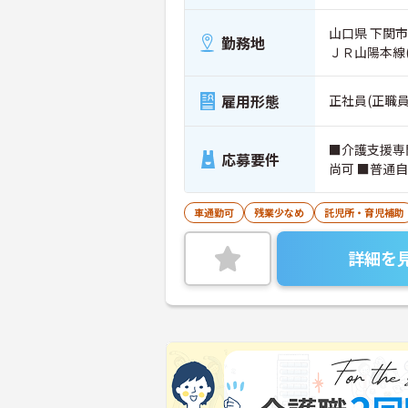
山口県 下関市 
勤務地
ＪＲ山陽本線
雇用形態
正社員(正職員
■介護支援専
応募要件
尚可 ■普通
車通勤可
残業少なめ
託児所・育児補助
詳細を