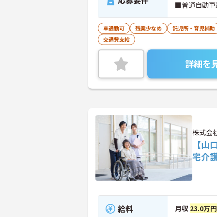
応募要件
■普通自動車
車通勤可
残業少なめ
託児所・育児補助
交通費支給
詳細を
株式会
【山
宅介
給料
月収
23.0万円