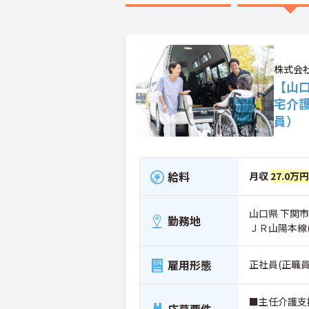
株式会
【山
宅介
員）
給料
月収
27.0万円
山口県 下関市 
勤務地
ＪＲ山陽本線
雇用形態
正社員(正職員
■主任介護支