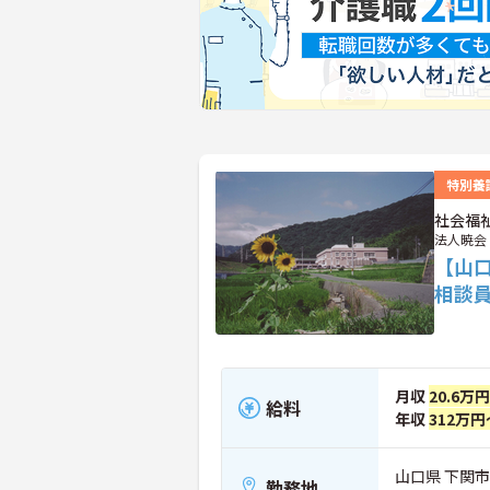
特別養
社会福
法人暁会
【山
相談
月収
20.6万
給料
年収
312万円
山口県 下関市
勤務地