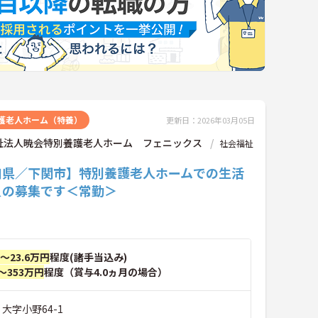
護老人ホーム（特養）
更新日：2026年03月05日
祉法人暁会特別養護老人ホーム フェニックス
社会福祉
口県／下関市】特別養護老人ホームでの生活
員の募集です＜常勤＞
円～23.6万円
程度(諸手当込み)
～353万円
程度（賞与4.0ヵ月の場合）
 大字小野64-1