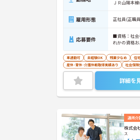
ＪＲ山陽本線
雇用形態
正社員(正職員
■資格：社会
応募要件
れかの資格お
車通勤可
未経験OK
残業少なめ
住
産休･育休･介護休暇取得実績あり
社会保険
詳細を
通所介
株式会
ス