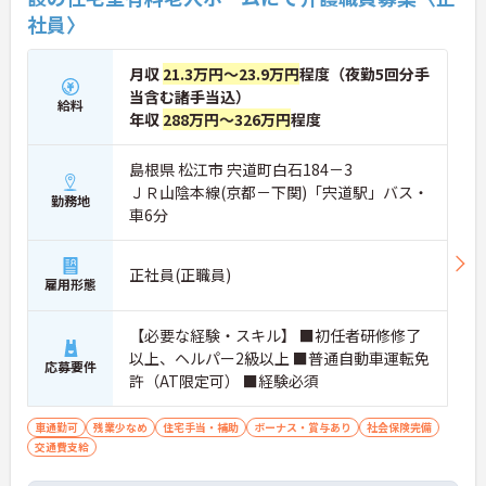
社員〉
月収
21.3万円～23.9万円
程度（夜勤5回分手
当含む諸手当込）
給料
年収
288万円～326万円
程度
島根県 松江市 宍道町白石184－3
ＪＲ山陰本線(京都－下関)「宍道駅」バス・
勤務地
車6分
正社員(正職員)
雇用形態
【必要な経験・スキル】 ■初任者研修修了
以上、ヘルパー2級以上 ■普通自動車運転免
応募要件
許（AT限定可） ■経験必須
車通勤可
残業少なめ
住宅手当・補助
ボーナス・賞与あり
社会保険完備
交通費支給