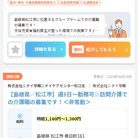
産休･育休･介護休暇取得実績あり
社会保険完備
交通費支給
島根県松江市に位置するグループホームでの介護職
の募集です！
手当充実★福利厚生が整った環境での就業です♪
ご興味ある方には、面接対策ポイントなど、さらに
詳細をお話しいたしますのでお気軽にご相談くださ
い。
詳細を見る
無料
紹介してもらう
訪問介護
更新日：2026年06月24日
株式会社ニチイ学館ニチイケアセンター松江北
株式会社ニチイ学館
【島根県／松江市】週3日～勤務可☆訪問介護で
の介護職の募集です！＜非常勤＞
時給
1,160円～1,360円
給料
島根県 松江市 春日町161