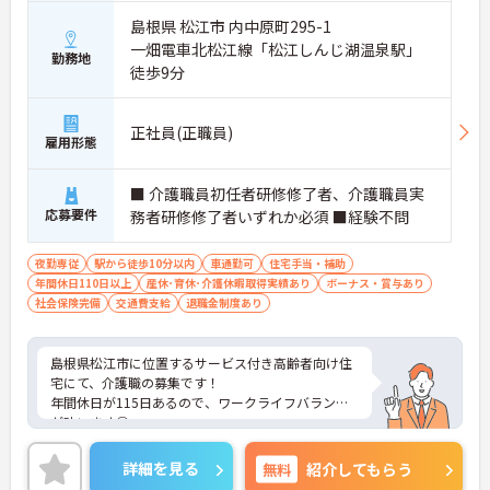
島根県 松江市 内中原町295-1
一畑電車北松江線「松江しんじ湖温泉駅」
勤務地
徒歩9分
正社員(正職員)
雇用形態
■ 介護職員初任者研修修了者、介護職員実
応募要件
務者研修修了者いずれか必須 ■経験不問
夜勤専従
駅から徒歩10分以内
車通勤可
住宅手当・補助
年間休日110日以上
産休･育休･介護休暇取得実績あり
ボーナス・賞与あり
社会保険完備
交通費支給
退職金制度あり
島根県松江市に位置するサービス付き高齢者向け住
宅にて、介護職の募集です！
年間休日が115日あるので、ワークライフバランス
が叶います◎
また、賞与4ヵ月の支給実績があるため、給与面も
安心です☆
詳細を見る
無料
紹介してもらう
さらに、マイカー通勤可能で駐車場もあるので、通