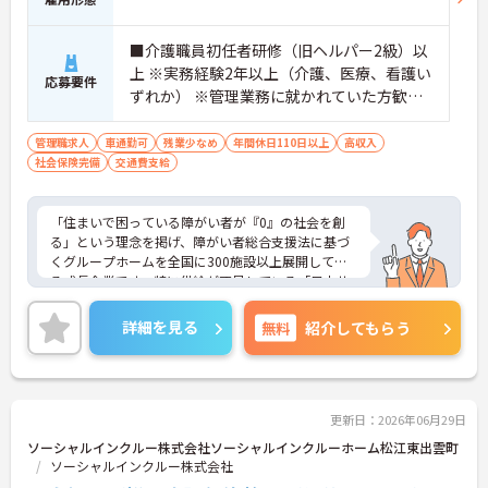
■介護職員初任者研修（旧ヘルパー2級）以
上 ※実務経験2年以上（介護、医療、看護い
応募要件
ずれか） ※管理業務に就かれていた方歓迎
■普通自動車運転免許(AT限定可)
管理職求人
車通勤可
残業少なめ
年間休日110日以上
高収入
社会保険完備
交通費支給
「住まいで困っている障がい者が『0』の社会を創
る」という理念を掲げ、障がい者総合支援法に基づ
くグループホームを全国に300施設以上展開してい
る成長企業です。特に供給が不足している「日中サ
ービス支援型」に注力し、重度化・高齢化する障が
い者の方々が安心して暮らせる社会インフラの整備
詳細を見る
無料
紹介してもらう
に貢献しています。全施設がグループホーム用に新
築設計されており、バリアフリーやオートロックを
備えた安全な環境を提供しています。また、福祉業
界の課題である働きやすさの改善にも積極的に取り
組んでおり、請求業務や行政対応などの事務作業を
更新日：2026年06月29日
本社専門部署が一括で担うことで現場の負担を大き
ソーシャルインクルー株式会社ソーシャルインクルーホーム松江東出雲町
く軽減しています。年間休日114日、月平均残業10
ソーシャルインクルー株式会社
時間程度という実績に加え、明確な評価制度に基づ