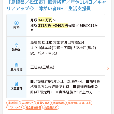
【島根県／松江市】無資格可／年休114日／キャ
くキャリアパスを用意することで、従業員満足度の
向上を実現しています。今後もグループホームの積
リアアップ◎／障がい者GH／生活支援員
極的な展開を継続しながら、サービスの質とスタッ
フの働きがいの双方を高め続ける、社会貢献性と成
月収
24.0万円
～
長性を兼ね備えた魅力的な法人です。
年収
288万円～346万円
程度 ※月給×12ヶ
給料
★おすすめPOINT★
月
・年に1回の評価に基づく昇給制度や、エリアマネ
ージャー、シニアマネージャーへと続く明確な役職
島根県 松江市 東出雲町出雲郷514
ステップが用意されています。全国に施設を展開す
ＪＲ山陰本線(京都－下関)「東松江(島根)
る成長企業だからこそ、実績に応じた新たなポジシ
勤務地
ョンへの挑戦が叶います。
駅」バス・車6分
・施設運営において負担となりやすい請求業務や行
政対応を本社の専門部署が全面的にバックアップし
ます。これにより、ご入居者様へのサービス向上や
正社員(正職員)
雇用形態
スタッフが働きやすい環境づくりにしっかりと時間
を投資することができます。
・年間休日114日の実績に加え、全社平均の月間残
■介護職経験1年以上（無資格可）■福祉資
業時間は10時間程度と少なめです。ご自身の生活も
格有る方は未経験でも可 ■普通自動車免
応募要件
大切にしながら、メリハリをつけて長期的にキャリ
許(AT限定可) ※実務経験2年以上の方、障
アを深めていくことが可能です。
がい者福祉に関する経験をお持ちの方大歓
・定年が70歳まで、再雇用制度で75歳まで設定され
迎
ており、シニア世代になっても長く安定して働ける
車通勤可
未経験OK
残業少なめ
無資格OK
年間休日110日以上
基盤があります。また、車・バイク通勤の方に向け
ブランクOK
社会保険完備
交通費支給
た無料駐車場の完備や、年末年始手当、従業員紹介