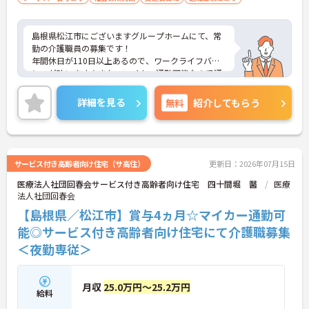
島根県松江市にございますグループホームにて、常
勤の介護職員の募集です！
年間休日が110日以上あるので、ワークライフバラ
ンスが叶います☆また、マイカー通勤可能なので通
勤らくらくです◎
ご興味がありましたら、詳細をお伝えしますので、
詳細を見る
無料
紹介してもらう
お気軽にお問い合わせください！
サービス付き高齢者向け住宅（サ高住）
更新日：2026年07月15日
医療法人社団回春会サービス付き高齢者向け住宅 四十間堀 醫
医療
法人社団回春会
【島根県／松江市】賞与4ヵ月☆マイカー通勤可
能◎サービス付き高齢者向け住宅にて介護職募集
＜夜勤専従＞
月収
25.0万円～25.2万円
給料