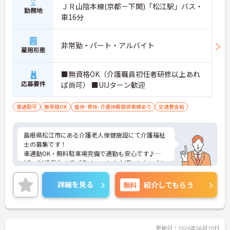
ＪＲ山陰本線(京都－下関)「松江駅」バス・
勤務地
車16分
非常勤・パート・アルバイト
雇用形態
■無資格OK（介護職員初任者研修以上あれ
応募要件
ば尚可） ■UIJターン歓迎
車通勤可
無資格OK
産休･育休･介護休暇取得実績あり
交通費支給
島根県松江市にある介護老人保健施設にて介護福祉
士の募集です！
車通勤OK・無料駐車場完備で通勤も安心です♪
17：30終業なのでプライベートを大切にしたい方に
ぴったりの職場環境が整っています☆
ご興味のある方には、面接対策ポイントなど、さら
詳細を見る
無料
紹介してもらう
に詳細をご案内しますのでお気軽にご相談くださ
い！
更新日：2026年06月20日