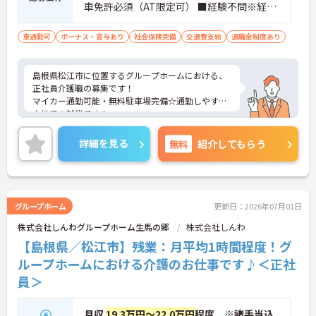
車免許必須（AT限定可） ■経験不問※経験
あれば尚可
車通勤可
ボーナス・賞与あり
社会保険完備
交通費支給
退職金制度あり
島根県松江市に位置するグループホームにおける、
正社員介護職の募集です！
マイカー通勤可能・無料駐車場完備☆通勤しやすい
立地での就業です！
ご興味ある方には、面接対策ポイントなど、さらに
詳細をお話しいたしますのでお気軽にご相談くださ
詳細を見る
無料
紹介してもらう
い。
グループホーム
更新日：2026年07月01日
株式会社しんわグループホーム生馬の郷
株式会社しんわ
【島根県／松江市】残業：月平均1時間程度！グ
ループホームにおける介護のお仕事です♪＜正社
員＞
月収
19.3万円～22.0万円
程度 ※諸手当込