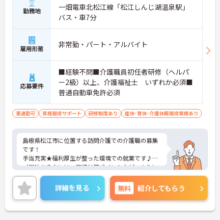
一畑電車北松江線「松江しんじ湖温泉駅」
勤務地
バス・車7分
非常勤・パート・アルバイト
雇用形態
■経験不問■介護職員初任者研修（ヘルパ
ー2級）以上、介護福祉士 いずれか必須■
応募要件
普通自動車免許必須
車通勤可
資格取得サポート
研修制度あり
産休･育休･介護休暇取得実績あり
島根県松江市に位置する訪問介護での介護職の募集
です！
手当充実★福利厚生が整った環境での就業です♪
ご興味ある方には、面接対策ポイントなど、さらに
詳細をお話しいたしますのでお気軽にご相談くださ
い。
詳細を見る
無料
紹介してもらう