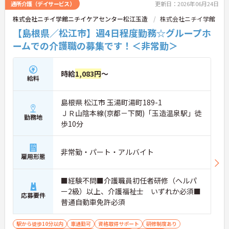
通所介護（デイサービス）
更新日：2026年06月24日
株式会社ニチイ学館ニチイケアセンター松江玉造
株式会社ニチイ学館
【島根県／松江市】週4日程度勤務☆グループホ
ームでの介護職の募集です！＜非常勤＞
時給
1,083円
～
給料
島根県 松江市 玉湯町湯町189-1
ＪＲ山陰本線(京都－下関)「玉造温泉駅」徒
勤務地
歩10分
非常勤・パート・アルバイト
雇用形態
■経験不問■介護職員初任者研修（ヘルパ
ー2級）以上、介護福祉士 いずれか必須■
応募要件
普通自動車免許必須
駅から徒歩10分以内
車通勤可
資格取得サポート
研修制度あり