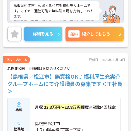
島根県松江市に位置する住宅型有料老人ホームで
す。マイカー通勤可能で無料駐車場を完備しており
ます。
各種手当も充実しておりますので、安心してご就業
いただけます。
ご興味のある方には、面接対策ポイントなど、さら
詳細を見る
無料
紹介してもらう
に詳細をお話しいたしますのでお気軽にご相談くだ
さい！
グループホーム
更新日：2026年08月04日
名称非公開 ※詳細はお問合せください
【島根県／松江市】無資格OK♪福利厚生充実◎
グループホームにて介護職員の募集です＜正社員
＞
月収
23.3万円～23.8万円
程度※夜勤4回想定
給料
島根県 松江市
勤務地
ＪＲ山陰本線(京都－下関)