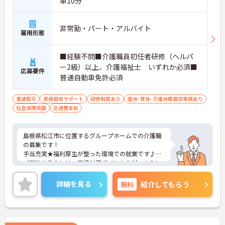
車10分
明確にし、心身ともに充実した状態で長くご活躍い
ただけます。
・グループホーム一棟あたりの入居者様20名定員を
非常勤・パート・アルバイト
雇用形態
常時2～4名のスタッフで支援、国基準を上回る人員
配置や夜間複数名体制が敷かれているため、業務に
追われることなくご利用者様のペースに合わせたサ
■経験不問■介護職員初任者研修（ヘルパ
ポートが可能です。施設も専用設計で働きやすく、
ー2級）以上、介護福祉士 いずれか必須■
ご自身の理想とする福祉を実践できる環境が整って
応募要件
普通自動車免許必須
います。
車通勤可
資格取得サポート
研修制度あり
産休･育休･介護休暇取得実績あり
社会保険完備
交通費支給
島根県松江市に位置するグループホームでの介護職
の募集です！
手当充実★福利厚生が整った環境での就業です♪
ご興味ある方には、面接対策ポイントなど、さらに
詳細をお話しいたしますのでお気軽にご相談くださ
い。
詳細を見る
無料
紹介してもらう