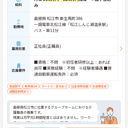
給料
み
島根県 松江市 東生馬町386
一畑電車北松江線「松江しんじ湖温泉駅」
勤務地
バス・車11分
正社員(正職員)
雇用形態
■資格：不問 ※初任者研修以上：あれば
尚可 ■実務経験：不問 ※経験者優遇 ■普
応募要件
通自動車運転免許：必須
車通勤可
無資格OK
ボーナス・賞与あり
社会保険完備
交通費支給
退職金制度あり
島根県松江市に位置するグループホームにおける介
護職員の募集です。
残業は月平均1時間程度とほぼありません。ワーク
ライフバランスを保ちながらご勤務いただけます。
また、育児休業や介護休業の取得実績があり、ライ