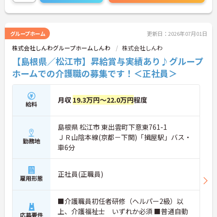
勤らくらくです◎
住宅手当がある為、生活面の負担を軽減し、安心し
て長く勤務していただけます！
ご興味のある方には、面接対策ポイントなど、さら
グループホーム
更新日：2026年07月01日
に詳細をお話しいたしますのでお気軽にご相談くだ
株式会社しんわグループホームしんわ
株式会社しんわ
さい！
【島根県／松江市】昇給賞与実績あり♪グループ
ホームでの介護職の募集です！＜正社員＞
月収
19.3万円～22.0万円
程度
給料
島根県 松江市 東出雲町下意東761-1
ＪＲ山陰本線(京都－下関)「揖屋駅」バス・
勤務地
車6分
正社員(正職員)
雇用形態
■介護職員初任者研修（ヘルパー2級）以
上、介護福祉士 いずれか必須 ■普通自動
応募要件