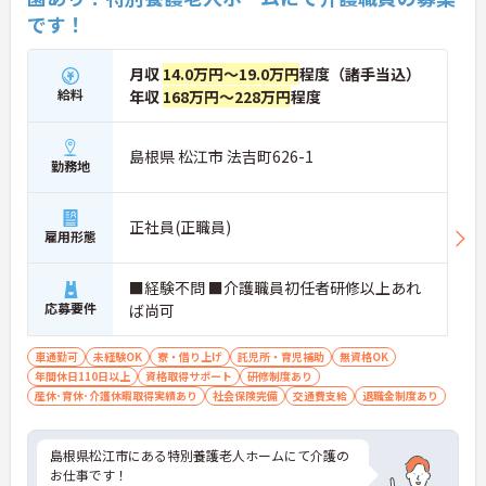
です！
月収
14.0万円～19.0万円
程度（諸手当込）
給料
年収
168万円～228万円
程度
島根県 松江市 法吉町626-1
勤務地
正社員(正職員)
雇用形態
■経験不問 ■介護職員初任者研修以上あれ
応募要件
ば尚可
車通勤可
未経験OK
寮・借り上げ
託児所・育児補助
無資格OK
年間休日110日以上
資格取得サポート
研修制度あり
産休･育休･介護休暇取得実績あり
社会保険完備
交通費支給
退職金制度あり
島根県松江市にある特別養護老人ホームにて介護の
お仕事です！