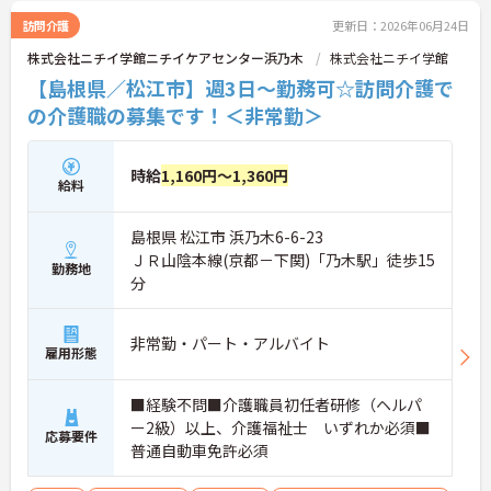
訪問介護
更新日：2026年06月24日
株式会社ニチイ学館ニチイケアセンター浜乃木
株式会社ニチイ学館
【島根県／松江市】週3日～勤務可☆訪問介護で
の介護職の募集です！＜非常勤＞
時給
1,160円～1,360円
給料
島根県 松江市 浜乃木6-6-23
ＪＲ山陰本線(京都－下関)「乃木駅」徒歩15
勤務地
分
非常勤・パート・アルバイト
雇用形態
■経験不問■介護職員初任者研修（ヘルパ
ー2級）以上、介護福祉士 いずれか必須■
応募要件
普通自動車免許必須