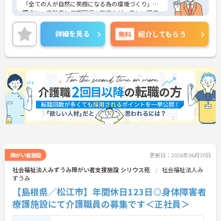
「全ての人が自然に笑顔になる為の環境づくり」を
理念に、高齢者と保育園児の交流など、楽しい環境
づくりを実践されております。
また新たな交通移動として電動カートを地域内で運
詳細を見る
無料
紹介してもらう
行しています！
無資格、未経験であっても、研修や直接指導を通し
て国家資格取得までサポートしてくださいます★
福利厚生も充実しており、高卒から異業種転職の方
まで様々な人たちがこれまでの経験を積んで専門職
として現場で活躍されています♪
ご興味ある方には、面接対策ポイントなど、さらに
詳細をお話しいたしますのでお気軽にご相談くださ
い。
障がい者施設
更新日：2026年06月30日
社会福祉法人みずうみ障がい者支援施設 シリウス苑
社会福祉法人み
ずうみ
【島根県／松江市】年間休日123日◎身体障害者
療護施設にて介護職員の募集です＜正社員＞