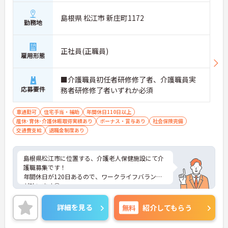
島根県 松江市 新庄町1172
勤務地
正社員(正職員)
雇用形態
■介護職員初任者研修修了者、介護職員実
応募要件
務者研修修了者いずれか必須
車通勤可
住宅手当・補助
年間休日110日以上
産休･育休･介護休暇取得実績あり
ボーナス・賞与あり
社会保険完備
交通費支給
退職金制度あり
島根県松江市に位置する、介護老人保健施設にて介
護職募集です！
年間休日が120日あるので、ワークライフバランス
が叶います◎
また、賞与4ヵ月の支給実績があるため、給与面も
安心です☆
詳細を見る
無料
紹介してもらう
さらに、住宅手当がある為、生活面の負担を軽減
し、安心して長く勤務していただけます♪