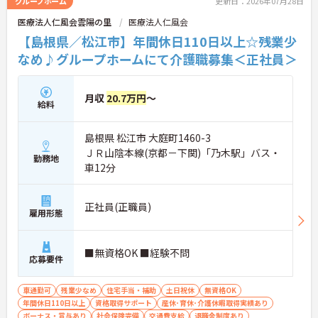
グループホーム
更新日：2026年07月28日
医療法人仁風会雲陽の里
医療法人仁風会
【島根県／松江市】年間休日110日以上☆残業少
なめ♪グループホームにて介護職募集＜正社員＞
月収
20.7万円
～
給料
島根県 松江市 大庭町1460-3
ＪＲ山陰本線(京都－下関)「乃木駅」バス・
勤務地
車12分
正社員(正職員)
雇用形態
■無資格OK ■経験不問
応募要件
車通勤可
残業少なめ
住宅手当・補助
土日祝休
無資格OK
年間休日110日以上
資格取得サポート
産休･育休･介護休暇取得実績あり
ボーナス・賞与あり
社会保険完備
交通費支給
退職金制度あり