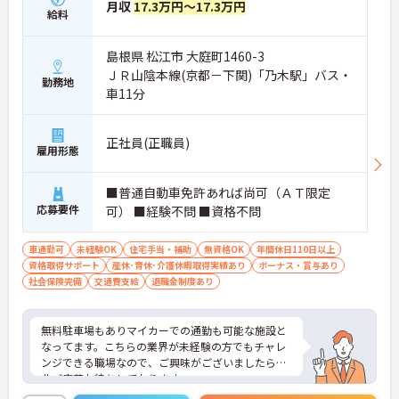
月収
17.3万円～17.3万円
給料
島根県 松江市 大庭町1460-3
ＪＲ山陰本線(京都－下関)「乃木駅」バス・
勤務地
車11分
正社員(正職員)
雇用形態
■普通自動車免許あれば尚可（ＡＴ限定
応募要件
可） ■経験不問 ■資格不問
車通勤可
未経験OK
住宅手当・補助
無資格OK
年間休日110日以上
資格取得サポート
産休･育休･介護休暇取得実績あり
ボーナス・賞与あり
社会保険完備
交通費支給
退職金制度あり
無料駐車場もありマイカーでの通勤も可能な施設と
なってます。こちらの業界が未経験の方でもチャレ
ンジできる職場なので、ご興味がございましたら是
非ご応募お待ちしております。