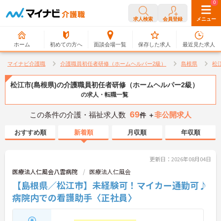
0
0
求人検索
会員登録
メニュー
ホーム
初めての方へ
面談会場一覧
保存した求人
最近見た求人
マイナビ介護職
介護職員初任者研修（ホームヘルパー2級）
島根県
松
松江市(島根県)の介護職員初任者研修（ホームヘルパー2級）
の求人・転職一覧
69
この条件の介護・福祉求人数
非公開求人
件 ＋
おすすめ順
新着順
月収順
年収順
更新日：2026年08月04日
医療法人仁風会八雲病院
医療法人仁風会
【島根県／松江市】未経験可！マイカー通勤可♪
病院内での看護助手〈正社員〉