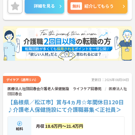
詳細を見る
無料
紹介してもらう
デイケア（通所リハ）
更新日：2026年08月04日
医療法人社団回春会介護老人保健施設 ライフケア回春苑
医療法人社
団回春会
【島根県／松江市】賞与4ヵ月☆年間休日120日
♪介護老人保健施設にて介護職募集＜正社員＞
月収
18.6万円～21.4万円
給料