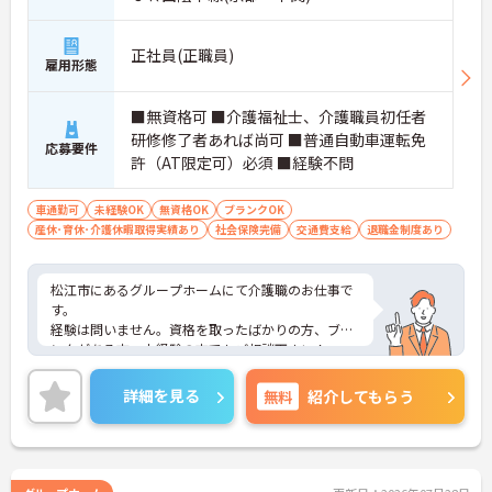
正社員(正職員)
雇用形態
■無資格可 ■介護福祉士、介護職員初任者
研修修了者あれば尚可 ■普通自動車運転免
応募要件
許（AT限定可）必須 ■経験不問
車通勤可
未経験OK
無資格OK
ブランクOK
産休･育休･介護休暇取得実績あり
社会保険完備
交通費支給
退職金制度あり
松江市にあるグループホームにて介護職のお仕事で
す。
経験は問いません。資格を取ったばかりの方、ブラ
ンクがある方、未経験の方でもご相談下さい！
また、残業はございません。オフの時間を満喫出来
て、家事やプライベートとの両立がしやすい職場で
詳細を見る
無料
紹介してもらう
す♪
ご興味がある方は是非一度マイナビまでお問い合わ
せください。さらに詳細などお伝えします！