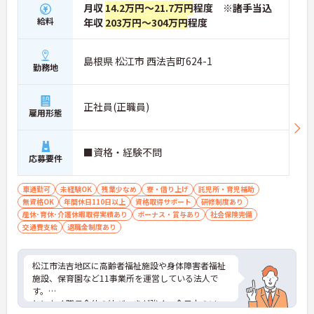
月収
14.2万円～21.7万円
程度 ※諸手当込
給料
年収
203万円～304万円
程度
島根県 松江市 西法吉町624-1
勤務地
正社員(正職員)
雇用形態
■資格・経験不問
応募要件
車通勤可
未経験OK
残業少なめ
寮・借り上げ
託児所・育児補助
無資格OK
年間休日110日以上
資格取得サポート
研修制度あり
産休･育休･介護休暇取得実績あり
ボーナス・賞与あり
社会保険完備
交通費支給
退職金制度あり
松江市法吉地区に高齢者福祉施設や身体障害者福祉
施設、保育園など11事業所を運営している法人で
す。
とにかく職員全体の結びつきが強く、全日本のソフ