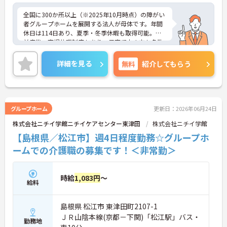
制度（リファラル）、インフルエンザ手当といった
細やかなサポートも充実しています。
全国に300か所以上（※2025年10月時点）の障がい
者グループホームを展開する法人が母体です。年間
休日は114日あり、夏季・冬季休暇も取得可能。産
前産後・育児休暇制度もあり、子育て中の方も多数
活躍中で、ワークライフバランスを大切にしながら
働ける環境が整っています。研修制度や外部勉強会
詳細を見る
無料
紹介してもらう
の受講支援もあり、スキルアップもしっかりサポー
ト。将来的には管理者やエリアマネージャーへのキ
ャリアアップも目指せます。20代から60代まで幅広
い年代のスタッフが活躍しており、和やかな雰囲気
の職場です。介護経験を活かしたい方、福祉の資格
グループホーム
更新日：2026年06月24日
をお持ちの方、安定した法人でキャリアを築きたい
株式会社ニチイ学館ニチイケアセンター東津田
株式会社ニチイ学館
方におすすめです。
【島根県／松江市】週4日程度勤務☆グループホ
★おすすめPOINT★
ームでの介護職の募集です！＜非常勤＞
・生活支援員からスタートし、サービス管理責任者
やエリアマネージャーへと続く明確なステップアッ
プの道筋が用意されています。急成長中の企業であ
時給
1,083円
～
るためポストも豊富にあり、専門性を高めながらマ
給料
ネジメント職への挑戦も視野に入れていただけま
す。
島根県 松江市 東津田町2107-1
・年間休日114日、残業月平均10時間程度という就
業環境に加え、産前産後休暇や育児休暇制度がしっ
ＪＲ山陰本線(京都－下関)「松江駅」バス・
勤務地
かりと整備されています。オンとオフの切り替えを