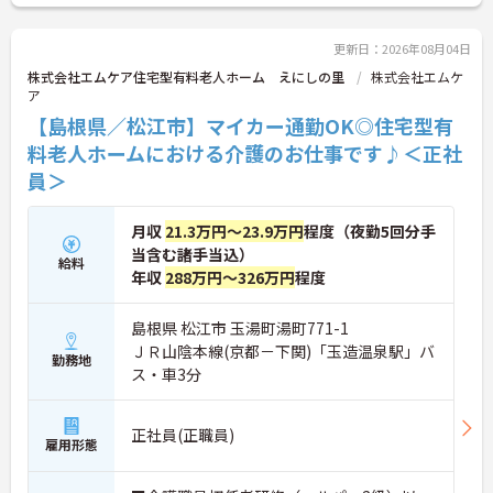
マイカー通勤可能なので通勤らくらくです！
ご興味のある方には、面接対策ポイントなど、さら
に詳細をお話しいたしますのでお気軽にご相談くだ
更新日：2026年08月04日
さい！
株式会社エムケア住宅型有料老人ホーム えにしの里
株式会社エムケ
ア
【島根県／松江市】マイカー通勤OK◎住宅型有
料老人ホームにおける介護のお仕事です♪＜正社
員＞
月収
21.3万円～23.9万円
程度（夜勤5回分手
当含む諸手当込）
給料
年収
288万円～326万円
程度
島根県 松江市 玉湯町湯町771-1
ＪＲ山陰本線(京都－下関)「玉造温泉駅」バ
勤務地
ス・車3分
正社員(正職員)
雇用形態