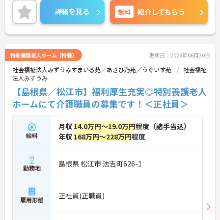
フステージが変化しても働ける職場環境です。
詳細を見る
無料
紹介してもらう
ご興味のある方には、面接対策ポイントなど、さら
に詳細をご案内しますのでお気軽にご相談くださ
い！
特別養護老人ホーム（特養）
更新日：2026年06月30日
社会福祉法人みずうみすまいる苑／あさひ乃苑／うぐいす苑
社会福祉
法人みずうみ
【島根県／松江市】福利厚生充実◎特別養護老人
ホームにて介護職員の募集です！＜正社員＞
月収
14.0万円～19.0万円
程度（諸手当込）
給料
年収
168万円～228万円
程度
島根県 松江市 法吉町626-1
勤務地
正社員(正職員)
雇用形態