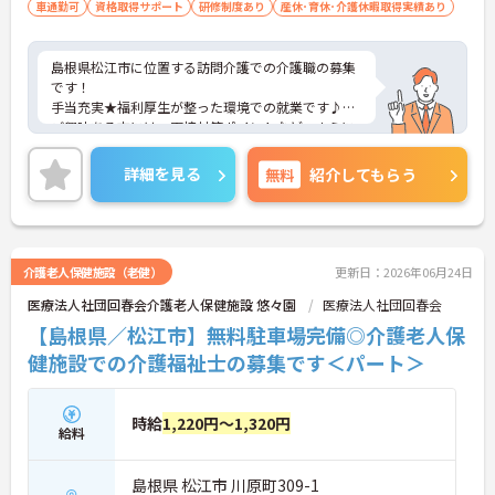
車通勤可
資格取得サポート
研修制度あり
産休･育休･介護休暇取得実績あり
島根県松江市に位置する訪問介護での介護職の募集
です！
手当充実★福利厚生が整った環境での就業です♪
ご興味ある方には、面接対策ポイントなど、さらに
詳細をお話しいたしますのでお気軽にご相談くださ
い。
詳細を見る
無料
紹介してもらう
介護老人保健施設（老健）
更新日：2026年06月24日
医療法人社団回春会介護老人保健施設 悠々園
医療法人社団回春会
【島根県／松江市】無料駐車場完備◎介護老人保
健施設での介護福祉士の募集です＜パート＞
時給
1,220円～1,320円
給料
島根県 松江市 川原町309-1