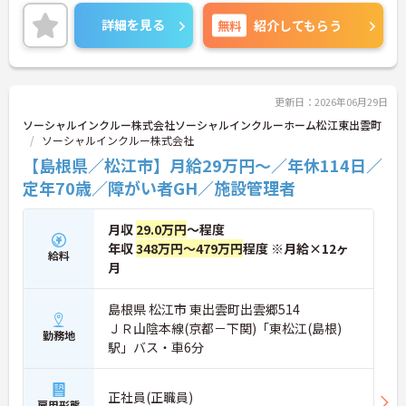
トボール大会に出場したり、「いきいき祭り」とい
う大きなお祭りを開催し、そこで職員全員でソーラ
詳細を見る
無料
紹介してもらう
ン節を踊ったりします。
人間関係面はもちろん、年間休日120日で残業ほぼ
なしなど勤務条件で見ても長く働ける環境が整って
います！
ご興味がある方は是非一度マイナビまでお問い合わ
更新日：2026年06月29日
せください。さらに詳細などお伝えします！
ソーシャルインクルー株式会社ソーシャルインクルーホーム松江東出雲町
ソーシャルインクルー株式会社
【島根県／松江市】月給29万円～／年休114日／
定年70歳／障がい者GH／施設管理者
月収
29.0万円
～程度
年収
348万円～479万円
程度 ※月給×12ヶ
給料
月
島根県 松江市 東出雲町出雲郷514
ＪＲ山陰本線(京都－下関)「東松江(島根)
勤務地
駅」バス・車6分
正社員(正職員)
雇用形態