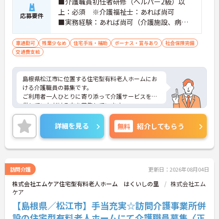
■介護職員初任者研修（ヘルパー2級）以
上：必須 ※介護福祉士：あれば尚可
応募要件
■実務経験：あれば尚可（介護施設、病院
等での介護業務経験） ■普通自動車運
転免許（AT限定可）：必須
車通勤可
残業少なめ
住宅手当・補助
ボーナス・賞与あり
社会保険完備
交通費支給
島根県松江市に位置する住宅型有料老人ホームにお
ける介護職員の募集です。
ご利用者一人ひとりに寄り添って介護サービスを提
供していただける方を募集しています。
ご興味のある方には、面接対策ポイントなど、さら
に詳細をご案内しますのでお気軽にご相談くださ
詳細を見る
無料
紹介してもらう
い！
訪問介護
更新日：2026年08月04日
株式会社エムケア住宅型有料老人ホーム はくいしの里
株式会社エム
ケア
【島根県／松江市】手当充実☆訪問介護事業所併
設の住宅型有料老人ホームにて介護職員募集〈正