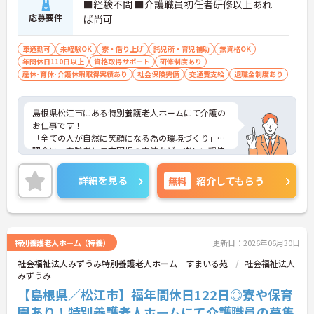
■経験不問 ■介護職員初任者研修以上あれ
応募要件
ば尚可
車通勤可
未経験OK
寮・借り上げ
託児所・育児補助
無資格OK
年間休日110日以上
資格取得サポート
研修制度あり
産休･育休･介護休暇取得実績あり
社会保険完備
交通費支給
退職金制度あり
島根県松江市にある特別養護老人ホームにて介護の
お仕事です！
「全ての人が自然に笑顔になる為の環境づくり」を
理念に、高齢者と保育園児の交流など、楽しい環境
づくりを実践されております。
また新たな交通移動として電動カートを地域内で運
詳細を見る
無料
紹介してもらう
行しています！
無資格、未経験であっても、研修や直接指導を通し
て国家資格取得までサポートしてくださいます★
福利厚生も充実しており、高卒から異業種転職の方
まで様々な人たちがこれまでの経験を積んで専門職
特別養護老人ホーム（特養）
更新日：2026年06月30日
として現場で活躍されています♪
社会福祉法人みずうみ特別養護老人ホーム すまいる苑
社会福祉法人
ご興味ある方には、面接対策ポイントなど、さらに
みずうみ
詳細をお話しいたしますのでお気軽にご相談くださ
い。
【島根県／松江市】福年間休日122日◎寮や保育
園あり！特別養護老人ホームにて介護職員の募集