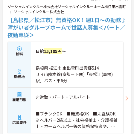
ソーシャルインクルー株式会社ソーシャルインクルーホーム松江東出雲町
ソーシャルインクルー株式会社
【島根県／松江市】無資格OK！週1日～の勤務♪
障がい者グループホームで世話人募集＜パート／
夜勤専従＞
日給
15,105円
～
給料
島根県 松江市 東出雲町出雲郷514
ＪＲ山陰本線(京都－下関)「東松江(島根)
勤務地
駅」バス・車6分
非常勤・パート・アルバイト
雇用形態
■ブランクOK ■無資格OK ■未経験OK
※ヘルパー2級以上・社会福祉士・介護福祉
応募要件
士・ホームヘルパー等の資格保持者や、福
祉系業務経験者、障害者支援施設経験者、