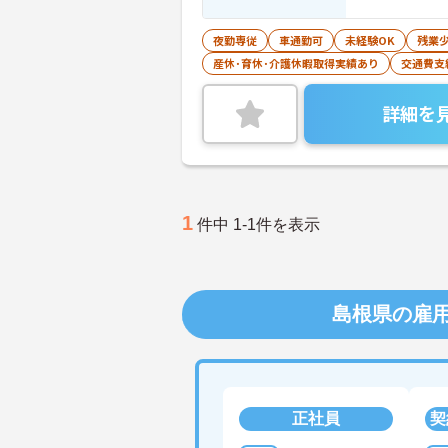
夜勤専従
車通勤可
未経験OK
残業
産休･育休･介護休暇取得実績あり
交通費支
詳細を
1
件中 1-1件を表示
島根県の雇
正社員
契