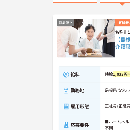
募集停止
有料老
名称非
【島
介護
給料
時給
1,033円
勤務地
島根県 安来市
雇用形態
正社員(正職員
■ホームヘル
応募要件
不問