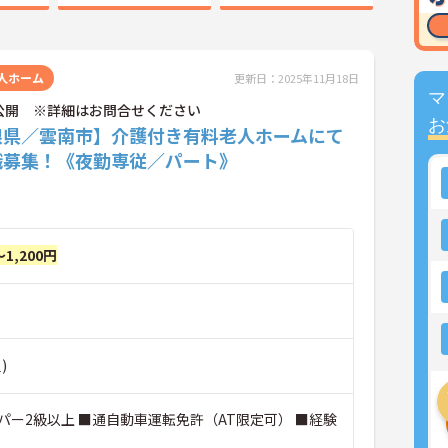
人ホーム
更新日：2025年11月18日
マ
公開 ※詳細はお問合せください
お
根県／雲南市】介護付き有料老人ホームにて
職募集！《夜勤専従／パート》
～1,200円
)
パー2級以上 ■通自動車運転免許（AT限定可） ■経験