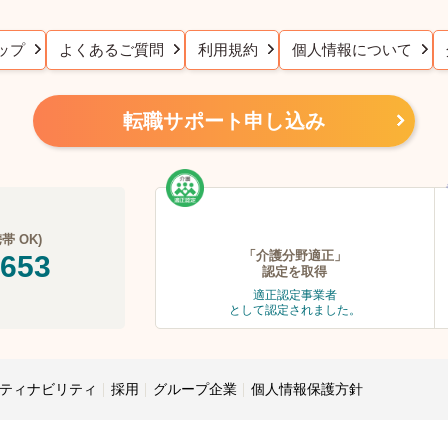
ップ
よくあるご質問
利用規約
個人情報について
転職サポート申し込み
 OK)
「介護分野適正」
-653
認定を取得
適正認定事業者
として認定されました。
ティナビリティ
採用
グループ企業
個人情報保護方針