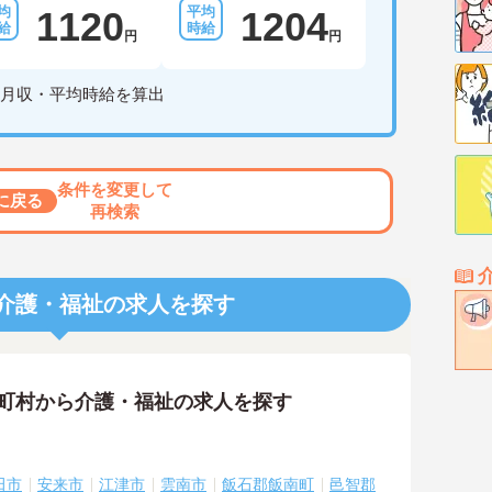
1120
1204
円
円
月収・平均時給を算出
条件を変更して
に戻る
再検索
介護・福祉の求人を探す
区町村から介護・福祉の求人を探す
田市
安来市
江津市
雲南市
飯石郡飯南町
邑智郡