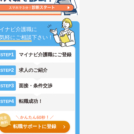
イナビ介護職に
気軽にご相談
下さい！
1
マイナビ介護職にご登録
STEP
2
求人のご紹介
STEP
3
面接・条件交渉
STEP
4
転職成功！
STEP
転職サポートに登録