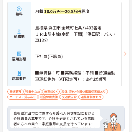
月収
18.0万円～20.5万円
程度
給料
島根県 浜田市 金城町七条ハ403番地
ＪＲ山陰本線(京都－下関)「浜田駅」バス・
勤務地
車13分
正社員(正職員)
雇用形態
■無資格：可 ■実務経験：不問 ■普通自動
応募要件
車運転免許（AT限定可）：あれば尚可
車通勤可
残業少なめ
無資格OK
産休･育休･介護休暇取得実績あり
ボーナス・賞与あり
社会保険完備
交通費支給
退職金制度あり
島根県浜田市に位置する介護老人保健施設における
介護職員の募集です。介護を必要とされている高齢
者の方への自立・家庭復帰の支援を行っています。
賞与は3.5ヶ月分の支給実績があり、頑張りがきちん