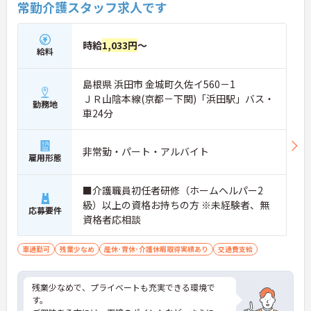
常勤介護スタッフ求人です
時給
1,033円
～
給料
島根県 浜田市 金城町久佐イ560－1
ＪＲ山陰本線(京都－下関)「浜田駅」バス・
勤務地
車24分
非常勤・パート・アルバイト
雇用形態
■介護職員初任者研修（ホームヘルパー2
級）以上の資格お持ちの方 ※未経験者、無
応募要件
資格者応相談
車通勤可
残業少なめ
産休･育休･介護休暇取得実績あり
交通費支給
残業少なめで、プライベートも充実できる環境で
す。