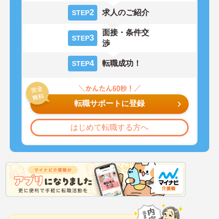
2
求人のご紹介
STEP
面接・条件交
3
STEP
渉
4
転職成功！
STEP
転職サポートに登録
はじめて転職する方へ