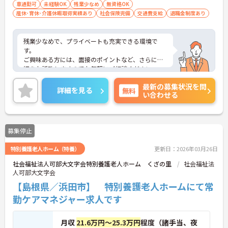
車通勤可
未経験OK
残業少なめ
無資格OK
産休･育休･介護休暇取得実績あり
社会保険完備
交通費支給
退職金制度あり
残業少なめで、プライベートも充実できる環境で
す。
ご興味ある方には、面接のポイントなど、さらに詳
細をお話致しますのでお気軽にご相談ください。
最新の募集状況を問
詳細を見る
無料
い合わせる
募集停止
特別養護老人ホーム（特養）
更新日：2026年03月26日
社会福祉法人可部大文字会特別養護老人ホーム くざの里
社会福祉法
人可部大文字会
【島根県／浜田市】 特別養護老人ホームにて常
勤ケアマネジャー求人です
月収
21.6万円～25.3万円
程度（諸手当、夜