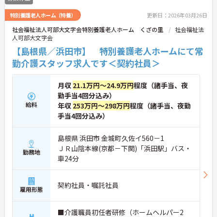
特別養護老人ホーム（特養）
更新日：2026年03月26日
社会福祉法人可部大文字会特別養護老人ホーム くざの里
社会福祉法
人可部大文字会
【島根県／浜田市】 特別養護老人ホームにて常
勤介護スタッフ求人です＜契約社員＞
月収
21.1万円～24.9万円
程度（諸手当、夜
勤手当4回分込み）
給料
年収
253万円～298万円
程度（諸手当、夜勤
手当4回分込み）
島根県 浜田市 金城町久佐イ560－1
ＪＲ山陰本線(京都－下関)「浜田駅」バス・
勤務地
車24分
契約社員・嘱託社員
雇用形態
■介護職員初任者研修（ホームヘルパー2