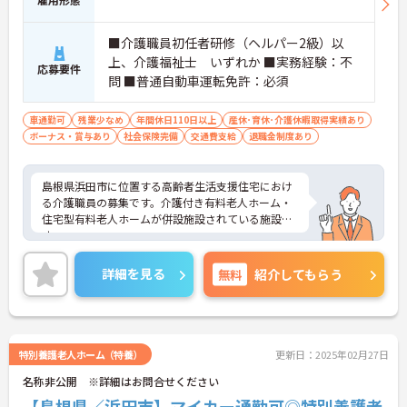
■介護職員初任者研修（ヘルパー2級）以
上、介護福祉士 いずれか ■実務経験：不
応募要件
問 ■普通自動車運転免許：必須
車通勤可
残業少なめ
年間休日110日以上
産休･育休･介護休暇取得実績あり
ボーナス・賞与あり
社会保険完備
交通費支給
退職金制度あり
島根県浜田市に位置する高齢者生活支援住宅におけ
る介護職員の募集です。介護付き有料老人ホーム・
住宅型有料老人ホームが併設施設されている施設で
す。
年間休日が113日もあり、プライベートを大切にし
ながらご勤務いただけます。また、育児休業取得実
詳細を見る
無料
紹介してもらう
績があり、子育て世代の方も安心してご勤務いただ
けます。
ご興味のある方には、面接対策ポイントなど、さら
に詳細をお話しいたしますのでお気軽にご相談くだ
さい！
特別養護老人ホーム（特養）
更新日：2025年02月27日
名称非公開 ※詳細はお問合せください
【島根県／浜田市】マイカー通勤可◎特別養護老