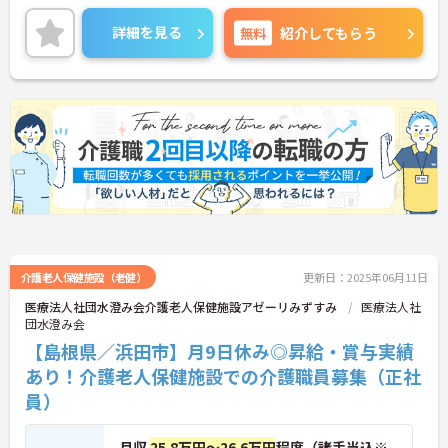
と評価される職場です。また、マイカー通勤が可能
なので、通勤が苦になりません。
詳細を見る
無料
紹介してもらう
ご興味のある方には、面接対策ポイントなど、さら
に詳細をお話しいたしますのでお気軽にご相談くだ
さい！
介護老人保健施設（老健）
更新日：2025年06月11日
医療法人社団水澄み会介護老人保健施設アゼーリみずすみ
医療法人社
団水澄み会
【島根県／浜田市】月9日休み◎昇給・賞与実績
あり！介護老人保健施設での介護職員募集（正社
員）
月収
25.8万円～26.6万円
程度（諸手当込※