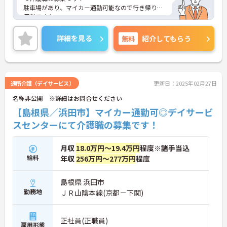
駐車場があり、マイカー通勤可能なので行き帰りが
便利です♪
賞与・昇給あり！頑張りをしっかりと評価している
ので、モチベーションを保ちやすい環境です★
詳細を見る
無料
紹介してもらう
また、育児休暇制度がありますので、ライフステー
ジに応じて長くお仕事を続けていくことができます
◎
ご興味のある方は、マイナビ介護職までお問い合わ
せください。
通所介護（デイサービス）
更新日：2025年02月27日
名称非公開 ※詳細はお問合せください
【島根県／浜田市】マイカー通勤可◎デイサービ
スセンターにて介護職の募集です！
月収
18.0万円～19.4万円
程度※諸手当込
給料
年収
256万円～277万円
程度
島根県 浜田市
勤務地
ＪＲ山陰本線(京都－下関)
正社員(正職員)
雇用形態