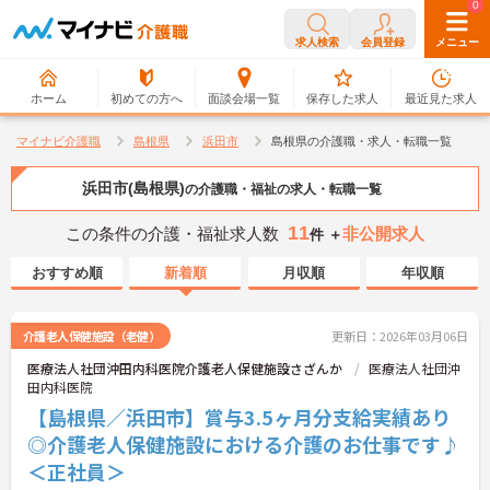
0
0
求人検索
会員登録
メニュー
ホーム
初めての方へ
面談会場一覧
保存した求人
最近見た求人
マイナビ介護職
島根県
浜田市
島根県の介護職・求人・転職一覧
浜田市(島根県)
の介護職・福祉の求人・転職一覧
11
この条件の介護・福祉求人数
非公開求人
件 ＋
おすすめ順
新着順
月収順
年収順
介護老人保健施設（老健）
更新日：2026年03月06日
医療法人社団沖田内科医院介護老人保健施設さざんか
医療法人社団沖
田内科医院
【島根県／浜田市】賞与3.5ヶ月分支給実績あり
◎介護老人保健施設における介護のお仕事です♪
＜正社員＞