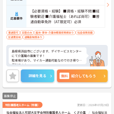
【必要資格・経験】 ■資格・経験不問 ■経
験者歓迎 ■介護福祉士（あれば尚可） ■普
応募要件
通自動車免許（AT限定可）必須
車通勤可
日勤のみ
産休･育休･介護休暇取得実績あり
社会保険完備
交通費支給
退職金制度あり
島根県浜田市にございます、デイサービスセンター
にて介護職の募集です！
駐車場があり、マイカー通勤可能なので行き帰りが
便利です♪
賞与・昇給あり！頑張りをしっかりと評価している
ので、モチベーションを保ちやすい環境です★
詳細を見る
無料
紹介してもらう
また、育児休暇制度がありますので、ライフステー
ジに応じて長くお仕事を続けていくことができます
◎
ご興味のある方は、マイナビ介護職までお問い合わ
募集停止
せください。
特別養護老人ホーム（特養）
更新日：2026年07月29日
社会福祉法人可部大文字会特別養護老人ホーム くざの里
社会福祉法