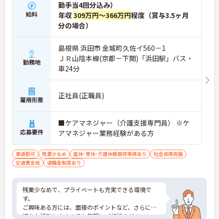
勤手当4回分込み）
給料
年収
309万円～366万円
程度（賞与3.5ヶ月
分の場合）
島根県 浜田市 金城町久佐イ560－1
ＪＲ山陰本線(京都－下関)「浜田駅」バス・
勤務地
車24分
正社員(正職員)
雇用形態
■ケアマネジャー（介護支援専門員） ※ケ
応募要件
アマネジャー業務経験がある方
車通勤可
残業少なめ
産休･育休･介護休暇取得実績あり
社会保険完備
交通費支給
退職金制度あり
残業少なめで、プライベートも充実できる環境で
す。
ご興味ある方には、面接のポイントなど、さらに詳
細をお話致しますのでお気軽にご相談ください。