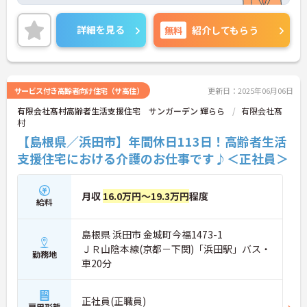
です。月9日休み、残業は月2時間程度と少なく、メ
リハリのある勤務が叶います。ご興味のある方に
は、面接対策ポイントなど、さらに詳細をお話しい
詳細を見る
無料
紹介してもらう
たしますのでお気軽にご相談ください！
サービス付き高齢者向け住宅（サ高住）
更新日：2025年06月06日
有限会社髙村高齢者生活支援住宅 サンガーデン 輝らら
有限会社髙
村
【島根県／浜田市】年間休日113日！高齢者生活
支援住宅における介護のお仕事です♪＜正社員＞
月収
16.0万円～19.3万円
程度
給料
島根県 浜田市 金城町今福1473-1
ＪＲ山陰本線(京都－下関)「浜田駅」バス・
勤務地
車20分
正社員(正職員)
雇用形態