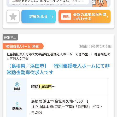
ご興味ある方には、面接のポイントなど、さらに詳
細をお話致しますのでお気軽にご相談ください。
最新の募集状況を問
詳細を見る
無料
い合わせる
募集停止
特別養護老人ホーム（特養）
更新日：2026年03月26日
社会福祉法人可部大文字会特別養護老人ホーム くざの里
社会福祉法
人可部大文字会
【島根県／浜田市】 特別養護老人ホームにて非
常勤夜勤専従求人です
時給
1,033円
～
給料
島根県 浜田市 金城町久佐イ560－1
ＪＲ山陰本線(京都－下関)「浜田駅」バス・
勤務地
車24分