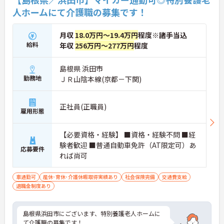
人ホームにて介護職の募集です！
月収
18.0万円～19.4万円
程度※諸手当込
給料
年収
256万円～277万円
程度
島根県 浜田市
勤務地
ＪＲ山陰本線(京都－下関)
正社員(正職員)
雇用形態
【必要資格・経験】 ■資格・経験不問 ■経
験者歓迎 ■普通自動車免許（AT限定可）あ
応募要件
れば尚可
車通勤可
産休･育休･介護休暇取得実績あり
社会保険完備
交通費支給
退職金制度あり
島根県浜田市にございます、特別養護老人ホームに
て介護職の募集です！