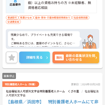
級）以上の資格お持ちの方 ※未経験者、無
応募要件
資格者応相談
車通勤可
残業少なめ
産休･育休･介護休暇取得実績あり
社会保険完備
交通費支給
残業少なめで、プライベートも充実できる環境で
す。
ご興味ある方には、面接のポイントなど、さらに詳
細をお話致しますのでお気軽にご相談ください。
最新の募集状況を問
詳細を見る
無料
い合わせる
募集停止
特別養護老人ホーム（特養）
更新日：2026年03月26日
社会福祉法人可部大文字会特別養護老人ホーム くざの里
社会福祉法
人可部大文字会
【島根県／浜田市】 特別養護老人ホームにて非