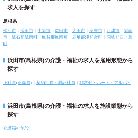
求人を探す
島根県
松江市
浜田市
出雲市
益田市
大田市
安来市
江津市
雲南
市
飯石郡飯南町
邑智郡邑南町
鹿足郡津和野町
隠岐郡西ノ島
町
浜田市(島根県)の介護・福祉の求人を雇用形態から
探す
正社員(正職員)
契約社員・嘱託社員
非常勤・パート・アルバイ
ト
浜田市(島根県)の介護・福祉の求人を施設業態から
探す
介護福祉施設