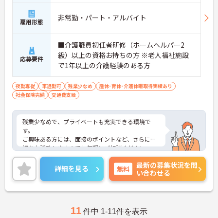
非常勤・パート・アルバイト
雇用形態
■介護職員初任者研修（ホームヘルパー2
級）以上の資格お持ちの方 ※老人福祉施設
応募要件
で1年以上の介護経験のある方
夜勤専従
車通勤可
残業少なめ
産休･育休･介護休暇取得実績あり
社会保険完備
交通費支給
残業少なめで、プライベートも充実できる環境で
す。
ご興味ある方には、面接のポイントなど、さらに詳
細をお話致しますのでお気軽にご相談ください。
最新の募集状況を問
詳細を見る
無料
い合わせる
11
件中 1-11件を表示