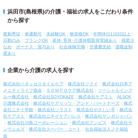
浜田市(島根県)の介護・福祉の求人をこだわり条件
から探す
夜勤専従
車通勤可
未経験OK
無資格OK
年間休日110日以上
日勤のみ
ブランクOK
産休･育休･介護休暇取得実績あり
残業少
なめ
ボーナス・賞与あり
社会保険完備
交通費支給
退職金制
度あり
企業から介護の求人を探す
株式会社ベネッセスタイルケア
株式会社ツクイ
株式会社日本ア
メニティライフ協会
ＳＯＭＰＯケア株式会社
ソーシャルインク
ルー株式会社
株式会社SOYOKAZE
株式会社ケア２１
ALSOK
介護株式会社
株式会社ケアリッツ・アンド・パートナーズ
株式
会社ニチイ学館
株式会社ソラスト
株式会社やさしい手
株式会
社ケア２１
株式会社ニチイケアパレス
株式会社サンガジャパン
株式会社川島コーポレーション
株式会社アンビス
株式会社サ
ンウェルズ
株式会社スーパー・コート
社会福祉法人ノテ福祉
会