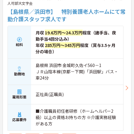
人可部大文字会
【島根県／浜田市】 特別養護老人ホームにて常
勤介護スタッフ求人です
月収
19.6万円～24.3万円
程度（諸手当、夜
勤手当4回分込み）
給料
年収
285万円～345万円
程度（賞与3.5ヶ月
分の場合）
島根県 浜田市 金城町久佐イ560－1
ＪＲ山陰本線(京都－下関)「浜田駅」バス・
勤務地
車24分
正社員(正職員)
雇用形態
■介護職員初任者研修（ホームヘルパー2
級）以上の資格お持ちの方 ※介護実務経験
応募要件
がある方