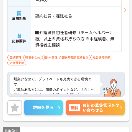
契約社員・嘱託社員
雇用形態
■介護職員初任者研修（ホームヘルパー2
級）以上の資格お持ちの方 ※未経験者、無
応募要件
資格者応相談
車通勤可
残業少なめ
産休･育休･介護休暇取得実績あり
社会保険完備
交通費支給
残業少なめで、プライベートも充実できる環境で
す。
ご興味ある方には、面接のポイントなど、さらに詳
細をお話致しますのでお気軽にご相談ください。
最新の募集状況を問
詳細を見る
無料
い合わせる
募集停止