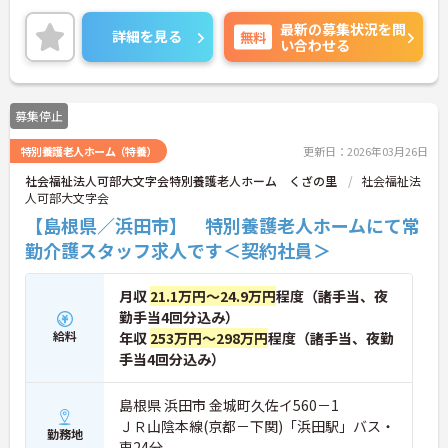
最新の募集状況を問
詳細を見る
無料
い合わせる
募集停止
特別養護老人ホーム（特養）
更新日：2026年03月26日
社会福祉法人可部大文字会特別養護老人ホーム くざの里
社会福祉法
人可部大文字会
【島根県／浜田市】 特別養護老人ホームにて常
勤介護スタッフ求人です＜契約社員＞
月収
21.1万円～24.9万円
程度（諸手当、夜
勤手当4回分込み）
給料
年収
253万円～298万円
程度（諸手当、夜勤
手当4回分込み）
島根県 浜田市 金城町久佐イ560－1
ＪＲ山陰本線(京都－下関)「浜田駅」バス・
勤務地
車24分