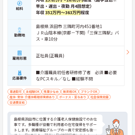
早出・遅出・夜勤 月4回想定）
給料
年収
352万円～363万円
程度
島根県 浜田市 三隅町河内451番地1
ＪＲ山陰本線(京都－下関)「三保三隅駅」バ
勤務地
ス・車10分
正社員(正職員)
雇用形態
■介護職員初任者研修修了者 必須 ■必要
応募要件
なPCスキル／なし ■経験不問
車通勤可
未経験OK
残業少なめ
無資格OK
ブランクOK
産休･育休･介護休暇取得実績あり
ボーナス・賞与あり
社会保険完備
交通費支給
島根県浜田市に位置する介護老人保健施設でのお仕
事です。多職種が協働で利用者の在宅復帰をサポー
トします。医療福祉グループの一員で安定感も抜群