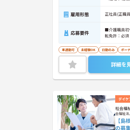
雇用形態
正社員(正職員
■介護職員初
応募要件
転免許：必須
車通勤可
未経験OK
日勤のみ
ボー
詳細を
デイケ
社会福
会福祉法
【島
の募