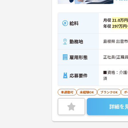
月収
21.0万
給料
年収
297万円
勤務地
島根県 出雲市
雇用形態
正社員(正職員
■資格：介護
応募要件
須
車通勤可
未経験OK
ブランクOK
ボ
詳細を