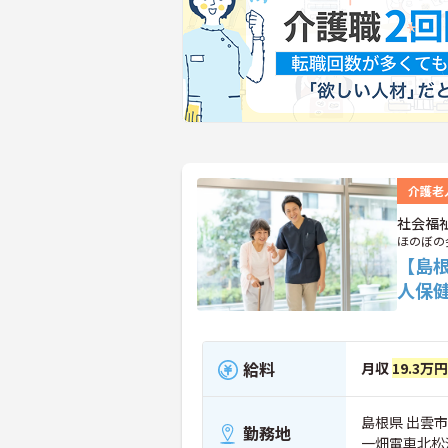
介護老
社会福
ほのぼの
【島
人保
給料
月収
19.3万
島根県 出雲市 
勤務地
一畑電車北松