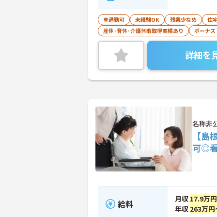
車通勤可
未経験OK
残業少なめ
住
産休･育休･介護休暇取得実績あり
ボーナス
詳細を
名称非
【島
可◎
月収
17.9万
給料
年収
263万円