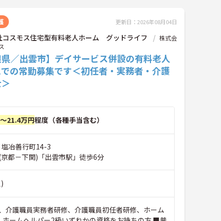
護
更新日：2026年08月04日
社コスモス住宅型有料老人ホーム グッドライフ
株式会
ス
根県／出雲市】デイサービス併設の有料老人
ムでの常勤募集です＜初任者・実務者・介護
士＞
円～21.4万円
程度（各種手当含む）
 塩冶善行町14-3
(京都－下関)「出雲市駅」徒歩6分
)
、介護職員実務者研修、介護職員初任者研修、ホーム
、ホームヘルパー2級いずれかの資格をお持ちの方 ■普