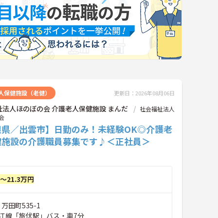
人保健施設（老健）
更新日：2026年08月06日
祉法人ほのぼの会 介護老人保健施設 まんだ
社会福祉法人
会
根県／出雲市】日勤のみ！未経験OK◎介護老
健施設の介護職員募集です♪＜正社員＞
円～21.3万円
万田町535-1
江線「旅伏駅」バス・車7分