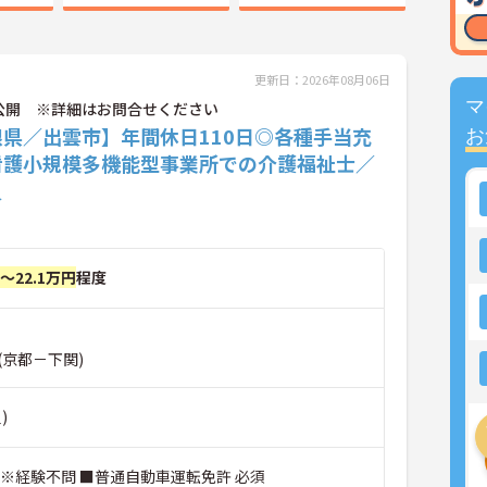
更新日：2026年08月06日
マ
公開 ※詳細はお問合せください
根県／出雲市】年間休日110日◎各種手当充
お
看護小規模多機能型事業所での介護福祉士／
員
円～22.1万円
程度
(京都－下関)
)
 ※経験不問 ■普通自動車運転免許 必須