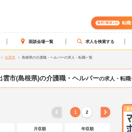
転職
無料!簡単1分
面談会場一覧
求人を検索する
出雲市
島根県の介護職・ヘルパーの求人・転職一覧
出雲市(島根県)の介護職・ヘルパー
の求人・転職
1
2
月収順
年収順