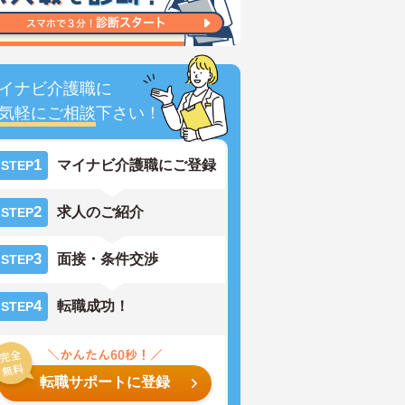
イナビ介護職に
気軽にご相談
下さい！
1
マイナビ介護職にご登録
STEP
2
求人のご紹介
STEP
3
面接・条件交渉
STEP
4
転職成功！
STEP
転職サポートに登録