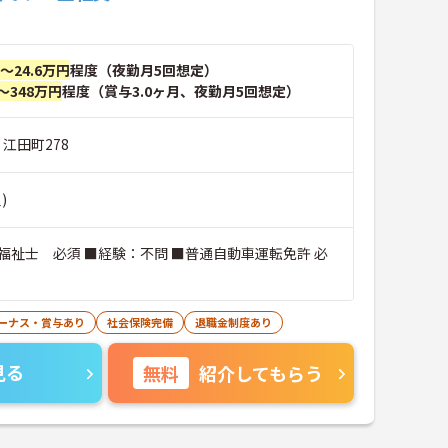
円～24.6万円
程度（夜勤月5回想定）
～348万円
程度（賞与3.0ヶ月、夜勤月5回想定）
 江田町278
)
福祉士 必須 ■経験：不問 ■普通自動車運転免許 必
ーナス・賞与あり
社会保険完備
退職金制度あり
見る
無料
紹介してもらう