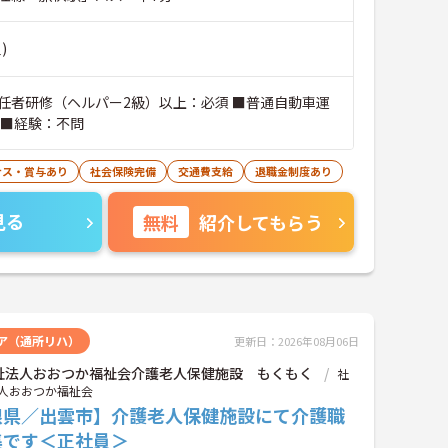
)
任者研修（ヘルパー2級）以上：必須 ■普通自動車運
 ■経験：不問
ナス・賞与あり
社会保険完備
交通費支給
退職金制度あり
見る
無料
紹介してもらう
ア（通所リハ）
更新日：2026年08月06日
祉法人おおつか福祉会介護老人保健施設 もくもく
社
人おおつか福祉会
根県／出雲市】介護老人保健施設にて介護職
集です＜正社員＞