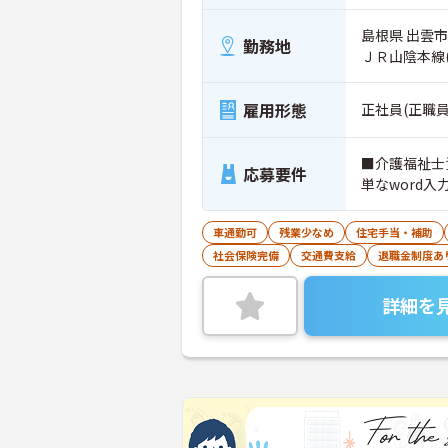
島根県 出雲市
勤務地
ＪＲ山陰本線
雇用形態
正社員(正職員
■介護福祉士
応募要件
単なword
車通勤可
残業少なめ
住宅手当・補助
社会保険完備
交通費支給
退職金制度あ
詳細を