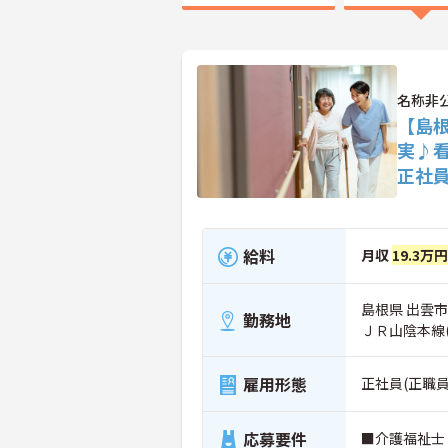
名称非
【島
実♪
正社
給料
月収
19.3万
島根県 出雲市
勤務地
ＪＲ山陰本線
雇用形態
正社員(正職員
応募要件
■介護福祉士