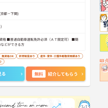
(京都－下関)
)
資格 ■普通自動車運転免許必須（ＡＴ限定可） ■簡
入力などができる方
無資格OK
研修制度あり
産休･育休･介護休暇取得実績あり
り
見る
無料
紹介してもらう