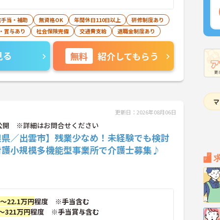
宅手当・補助
無資格OK
年間休日110日以上
研修制度あり
・賞与あり
社会保険完備
交通費支給
退職金制度あり
見る
無料
紹介してもらう
更新日：2026年08月06日
公開 ※詳細はお問合せください
根県／出雲市】残業少なめ！未経験でも検討
看護小規模多機能型事業所で介護士募集♪
円～22.1万円
程度 ※手当含む
～321万円
程度 ※手当賞与含む