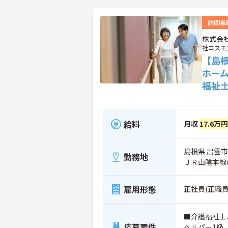
訪問看
株式会
社コスモ
【島
ホー
福祉
給料
月収
17.6万
島根県 出雲市
勤務地
ＪＲ山陰本線
雇用形態
正社員(正職員
■介護福祉士
応募要件
ヘルパー1級