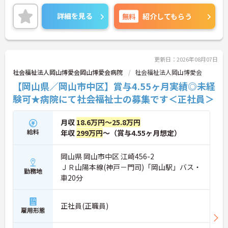
イベートとの両立を目指しやすい環境です。賞与は
過去実績で計4.65ヶ月分が支給されており、安定し
詳細を見る
無料
紹介してもらう
た待遇も魅力です。また、託児施設や育児時短勤務
制度、子の看護休暇制度など子育て支援も充実して
おり、長く働きやすい職場環境が整っています。ご
興味のある方には、面接対策ポイントなどさらに詳
細をお話いたしますので、お気軽にご相談くださ
更新日：2026年08月07日
い。
社会福祉法人岡山博愛会岡山博愛会病院
社会福祉法人岡山博愛会
【岡山県／岡山市中区】賞与4.55ヶ月実績◎未経
■ 未経験でも安心の教育体制
験可★病院にて社会福祉士の募集です＜正社員＞
未経験から始めやすい職場です
月収
18.6万円～25.8万円
・マンツーマン指導体制あり
・未経験者歓迎
給料
年収
299万円
～（賞与4.55ヶ月想定）
・経験者優遇
→ 安心して業務を習得しながら成長できる環境です
岡山県 岡山市中区 江崎456-2
♪
ＪＲ山陽本線(神戸－門司)「岡山駅」バス・
勤務地
車20分
■ 子育て支援制度が充実
子育て世代も働きやすい職場です
正社員(正職員)
雇用形態
・育休取得率100％
・育児時短勤務制度あり