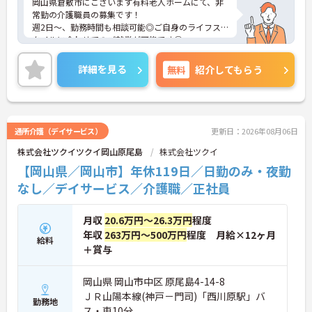
岡山県倉敷市にございます有料老人ホームにて、非
常勤の介護職員の募集です！
週2日～、勤務時間も相談可能◎ご自身のライフス
タイルに合わせてのご就業が可能です◎
福利厚生も充実しており、長期的な就業ができる環
境が整っています◎
詳細を見る
無料
紹介してもらう
ご興味がありましたら、詳細をお伝えしますので、
お気軽にお問い合わせください！
通所介護（デイサービス）
更新日：2026年08月06日
株式会社ツクイツクイ岡山原尾島
株式会社ツクイ
【岡山県／岡山市】年休119日／日勤のみ・夜勤
なし／デイサービス／介護職／正社員
月収
20.6万円～26.3万円
程度
年収
263万円～500万円
程度 月給×12ヶ月
給料
＋賞与
岡山県 岡山市中区 原尾島4-14-8
ＪＲ山陽本線(神戸－門司)「西川原駅」バ
勤務地
ス・車10分