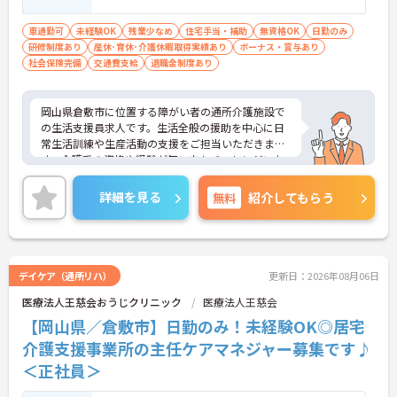
車通勤可
未経験OK
残業少なめ
住宅手当・補助
無資格OK
日勤のみ
研修制度あり
産休･育休･介護休暇取得実績あり
ボーナス・賞与あり
社会保険完備
交通費支給
退職金制度あり
岡山県倉敷市に位置する障がい者の通所介護施設で
の生活支援員求人です。生活全般の援助を中心に日
常生活訓練や生産活動の支援をご担当いただきま
す。介護系の資格や経験が無い方もチャレンジいた
だけます。先輩が丁寧にサポートしてくださいます
ので安心です。月9日休み、日勤のみのご勤務ですの
詳細を見る
無料
紹介してもらう
で、生活リズムを整えやすく無理なくご勤務いただ
けます♪ご興味のある方には、面接対策ポイントな
ど、さらに詳細をお話ししますのでお気軽にご相談
ください！
デイケア（通所リハ）
更新日：2026年08月06日
医療法人王慈会おうじクリニック
医療法人王慈会
【岡山県／倉敷市】日勤のみ！未経験OK◎居宅
介護支援事業所の主任ケアマネジャー募集です♪
＜正社員＞