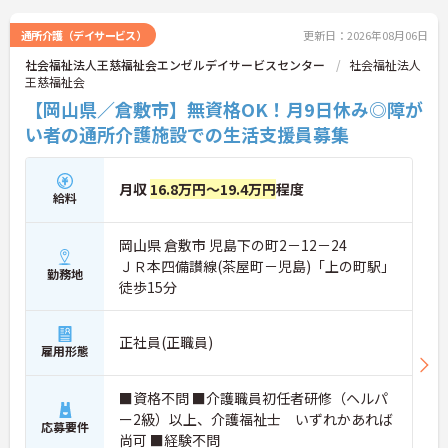
通所介護（デイサービス）
更新日：2026年08月06日
社会福祉法人王慈福祉会エンゼルデイサービスセンター
社会福祉法人
王慈福祉会
【岡山県／倉敷市】無資格OK！月9日休み◎障が
い者の通所介護施設での生活支援員募集
月収
16.8万円～19.4万円
程度
給料
岡山県 倉敷市 児島下の町2－12－24
ＪＲ本四備讃線(茶屋町－児島)「上の町駅」
勤務地
徒歩15分
正社員(正職員)
雇用形態
■資格不問 ■介護職員初任者研修（ヘルパ
ー2級）以上、介護福祉士 いずれかあれば
応募要件
尚可 ■経験不問