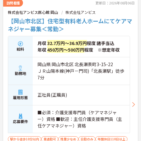
連携の体制がしっかりと整っています。働き方の面
訪問看護
更新日：2026年08月06日
では、夜勤明けの翌日が原則として公休となるほ
株式会社アンビス医心館 岡山
株式会社アンビス
か、月平均の残業時間も5時間から7時間程度とかな
り少なめです。常勤スタッフの比率が90パーセント
【岡山市北区】住宅型有料老人ホームにてケアマ
を超えているため急な勤務変更が発生しにくく、あ
ネジャー募集＜常勤＞
らかじめ決められた訪問予定表に沿って規則正しく
働けます。入職後は現場スタッフによるお一人おひ
とりに合わせた個別のOJT研修が実施されます。eラ
月収
32.7万円～36.9万円
程度 諸手当込
ーニングも導入されており、多職種と連携しながら
給料
年収
450万円～500万円
程度 ※想定年収
専門性を着実に深めていける環境が用意されていま
す。
岡山県 岡山市北区 北長瀬表町3-15-22
★おすすめPOINT★
ＪＲ山陽本線(神戸－門司)「北長瀬駅」徒歩
勤務地
＜個別ＯＪＴとチーム連携で着実に成長！＞
7分
・入職後はお一人おひとりの習熟度に合わせた個別
のＯＪＴ研修を実施し、ｅラーニングを用いた学習
の機会も提供されます
正社員(正職員)
雇用形態
・施設内には看護師が24時間常駐しており、急変時
の対応や専門的な医療処置は看護師が担当するため
負担が減ります
■必須：介護支援専門員（ケアマネジャ
・介護スタッフと看護スタッフの比率が1対1で相談
ー）資格 ■歓迎：主任介護支援専門員（主
しやすく、初任者研修や実務者研修からでも着実に
応募要件
任ケアマネジャー）資格
専門性を高められます
＜残業月7時間以下で身体の負担を軽減！＞
・常勤で働くスタッフの比率が90パーセント以上と
駅から徒歩10分以内
車通勤可
残業少なめ
日勤のみ
年間休日110日以上