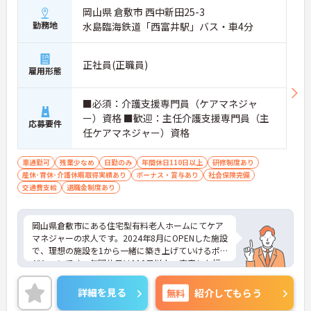
岡山県 倉敷市 西中新田25-3
勤務地
水島臨海鉄道「西富井駅」バス・車4分
正社員(正職員)
雇用形態
■必須：介護支援専門員（ケアマネジャ
ー）資格 ■歓迎：主任介護支援専門員（主
応募要件
任ケアマネジャー）資格
車通勤可
残業少なめ
日勤のみ
年間休日110日以上
研修制度あり
産休･育休･介護休暇取得実績あり
ボーナス・賞与あり
社会保険完備
交通費支給
退職金制度あり
岡山県倉敷市にある住宅型有料老人ホームにてケア
マネジャーの求人です。2024年8月にOPENした施設
で、理想の施設を1から一緒に築き上げていけるポ
ジションです。年間休日は110日以上、充実した福
利厚生も魅力です。
ご興味のある方には、面接対策ポイントなど、さら
詳細を見る
無料
紹介してもらう
に詳細をお話しいたしますのでお気軽にご相談くだ