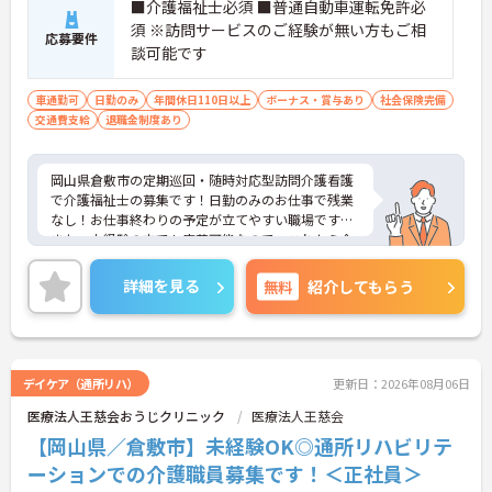
■介護福祉士必須 ■普通自動車運転免許必
須 ※訪問サービスのご経験が無い方もご相
応募要件
談可能です
車通勤可
日勤のみ
年間休日110日以上
ボーナス・賞与あり
社会保険完備
交通費支給
退職金制度あり
岡山県倉敷市の定期巡回・随時対応型訪問介護看護
で介護福祉士の募集です！日勤のみのお仕事で残業
なし！お仕事終わりの予定が立てやすい職場です◎
また、未経験の方でも応募可能なので、これから介
護業界に挑戦したいという方にピッタリの職場で
す！退職金制度ありで安心して長く働きやすい環境
詳細を見る
無料
紹介してもらう
が整っているのもうれしいポイント♪ご興味のある
方は面接ポイントをお伝えしますので、お気軽にご
連絡ください！
デイケア（通所リハ）
更新日：2026年08月06日
医療法人王慈会おうじクリニック
医療法人王慈会
【岡山県／倉敷市】未経験OK◎通所リハビリテ
ーションでの介護職員募集です！＜正社員＞