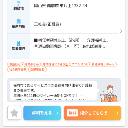
岡山県 備前市 東片上1282-44
勤務地
正社員(正職員)
雇用形態
■初任者研修以上（必須） 介護福祉士、
普通自動車免許（ＡＴ可）あれば尚良し
応募要件
車通勤可
残業少なめ
年間休日110日以上
ブランクOK
資格取得サポート
社会保険完備
交通費支給
備前市にあるサービス付き高齢者向け住宅で介護職
員の募集です。
年間休日111日◎マイカー通勤もOKです！
ご興味のある方はお気軽にお問い合わせください！
詳細を見る
無料
紹介してもらう