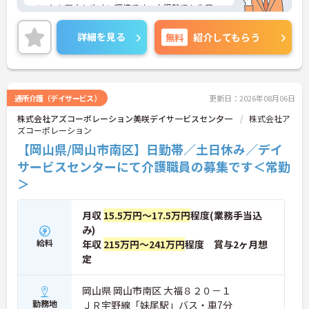
ベートも両立しやすい環境です。未経験でも先輩ス
タッフや制度のフォローがあるので安心して成長で
きる職場です。
詳細を見る
無料
紹介してもらう
ご興味のある方には、面接対策ポイントなど、さら
に詳細をご案内しますのでお気軽にご相談くださ
い！
通所介護（デイサービス）
更新日：2026年08月06日
株式会社アズコーポレーション美咲デイサ一ビスセン夕一
株式会社ア
ズコーポレーション
【岡山県/岡山市南区】日勤帯／土日休み／デイ
サービスセンターにて介護職員の募集です＜常勤
＞
月収
15.5万円～17.5万円
程度(業務手当込
み)
給料
年収
215万円～241万円
程度 賞与2ヶ月想
定
岡山県 岡山市南区 大福８２０－１
勤務地
ＪＲ宇野線「妹尾駅」バス・車7分