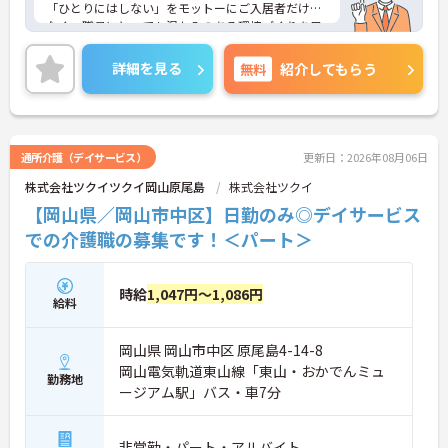
「ひとりにはしない」をモットーにご入居者だけで
なく、職員にとっても温かみのある環境づくりを目
指しています。
ご利用者一人ひとりに寄り添ってサービスを提供し
詳細を見る
無料
紹介してもらう
ていただける方を募集しています。サービス提供責
任者の経験がなくスタートされた方も多数いらっし
ゃいます。
ご興味のある方には、面接対策ポイントなど、さら
に詳細をお話しいたしますのでお気軽にご相談くだ
通所介護（デイサービス）
更新日：2026年08月06日
さい！
株式会社ツクイツクイ岡山原尾島
株式会社ツクイ
【岡山県／岡山市中区】日勤のみ◎デイサービス
での介護職の募集です！＜パート＞
時給
1,047円～1,086円
給料
岡山県 岡山市中区 原尾島4-14-8
岡山電気軌道東山線「東山・おかでんミュ
勤務地
ージアム駅」バス・車7分
非常勤・パート・アルバイト