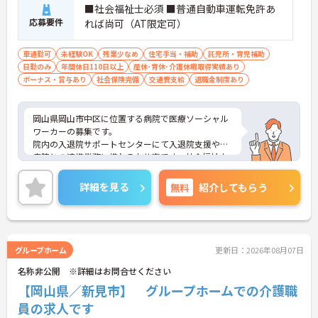
・子の看護休暇制度あり
■社会福祉士必須 ■普通自動車運転免許あ
→ ライフステージに合わせて長く働きやすい環境で
応募要件
れば尚可（AT限定可）
す♪
車通勤可
未経験OK
残業少なめ
住宅手当・補助
託児所・育児補助
日勤のみ
年間休日110日以上
産休･育休･介護休暇取得実績あり
■ 福利厚生と休暇制度が充実
ボーナス・賞与あり
社会保険完備
交通費支給
退職金制度あり
働きやすさに配慮された環境です
・無料駐車場あり
岡山県岡山市中区に位置する病院で医療ソーシャル
・託児施設あり
ワーカーの募集です。
・リフレッシュ休暇、バースデー休暇あり
院内の入退院サポートセンターにて入退院支援や他
→ 仕事とプライベートの両立を目指しやすい職場で
病院との連携業務に携わるお仕事です。社会福祉士
す♪
資格を活かしながら、未経験の方も丁寧な指導のも
とでスタートできます。時間外労働がなく、年間休
詳細を見る
無料
紹介してもらう
日115日を確保しているため、ワークライフバラン
スを大切にした働き方が可能です。託児施設や子育
て支援制度も整っており、長く安定して勤務しやす
い環境です。ご興味のある方には、面接対策ポイン
トなどさらに詳細をお話いたしますので、お気軽に
グループホーム
更新日：2026年08月07日
ご相談ください。
名称非公開 ※詳細はお問合せください
【岡山県／新見市】 グループホームでの介護職
■ 未経験から学べる支援体制
員の求人です