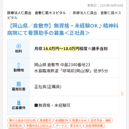
入社後1年間は専用のチューターがつき手厚くフォ
更新日：2026年08月06日
ローするため、新しい環境への不安を軽減できま
医療法人仁風会 倉敷仁風ホスピタル
医療法人仁風会 倉敷仁風ホス
す。最大185万円の賞与支給の実績や、宿泊費補助
ピタル
等の独自の福利厚生制度も備わっており、有資格者
【岡山県／倉敷市】無資格・未経験OK♪精神科
の方がご自身の個性を大切にしながらやりがいを持
って働き続けられるおすすめの職場です。
病院にて看護助手の募集＜正社員＞
★おすすめPOINT★
【夜勤なし×年間休日119日！オンオフのメリハリ
月収
16.0万円～18.0万円
程度※諸手当別
給料
をつけて働ける環境です】
・身体への負担が少ない夜勤なしの勤務で年間休日
119日がしっかりと確保されています
岡山県 倉敷市 中島2340番地23
・毎月1日付与されるリフレッシュ休暇と有給を組
勤務地
水島臨海鉄道「球場前(岡山)駅」徒歩5分
み合わせて連休を取得しプライベートを満喫できま
す
・子育てサポート企業として「くるみん認定」を取
正社員(正職員)
得しており未就学児向けのこども休暇など支援体制
雇用形態
が万全です
【賞与実績最大185万円◎大手法人ならではの手厚
い待遇と福利厚生が魅力です】
■無資格・未経験可
応募要件
・頑張りをしっかり還元する過去実績最大185万円
の賞与や配偶者・お子様への手厚い扶養手当を支給
しています
駅から徒歩10分以内
車通勤可
未経験OK
残業少なめ
住宅手当・補助
・宿泊費補助などが受けられる独自の「ツクイPLU
無資格OK
年間休日110日以上
ボーナス・賞与あり
社会保険完備