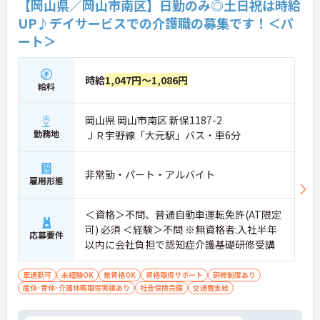
【岡山県／岡山市南区】日勤のみ◎土日祝は時給
UP♪デイサービスでの介護職の募集です！＜パ
ート＞
時給
1,047円～1,086円
給料
岡山県 岡山市南区 新保1187-2
勤務地
ＪＲ宇野線「大元駅」バス・車6分
非常勤・パート・アルバイト
雇用形態
＜資格＞不問、普通自動車運転免許(AT限定
可) 必須 ＜経験＞不問 ※無資格者:入社半年
応募要件
以内に会社負担で認知症介護基礎研修受講
車通勤可
未経験OK
無資格OK
資格取得サポート
研修制度あり
産休･育休･介護休暇取得実績あり
社会保険完備
交通費支給