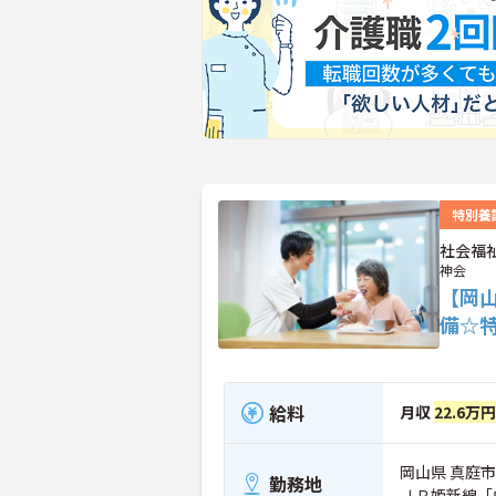
特別養
社会福
神会
【岡
備☆
給料
月収
22.6万
岡山県 真庭市 
勤務地
ＪＲ姫新線「