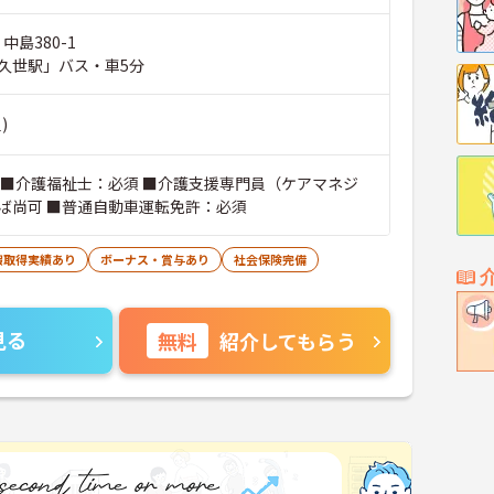
中島380-1
久世駅」バス・車5分
)
 ■介護福祉士：必須 ■介護支援専門員（ケアマネジ
ば尚可 ■普通自動車運転免許：必須
暇取得実績あり
ボーナス・賞与あり
社会保険完備
見る
無料
紹介してもらう