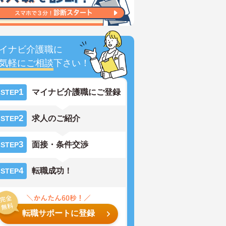
イナビ介護職に
気軽にご相談
下さい！
1
マイナビ介護職にご登録
STEP
2
求人のご紹介
STEP
3
面接・条件交渉
STEP
4
転職成功！
STEP
転職サポートに登録