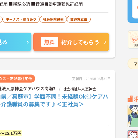
必須 ■経験必須 ■普通自動車運転免許必須
ボーナス・賞与あり
社会保険完備
交通費支給
見る
無料
紹介してもらう
ウス・高齢者住宅他
更新日：2026年06月30日
祉法人恵神会ケアハウス高瀬3
社会福祉法人恵神会
山県／真庭市】学歴不問！未経験Ok◎ケアハ
の介護職員の募集です♪＜正社員＞
円～25.1万円