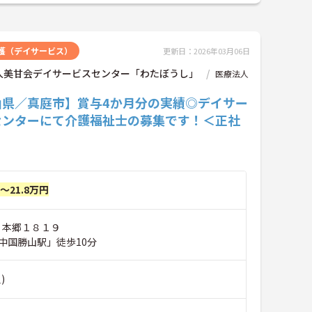
護（デイサービス）
更新日：2026年03月06日
人美甘会デイサービスセンター「わたぼうし」
医療法人
山県／真庭市】賞与4か月分の実績◎デイサー
センターにて介護福祉士の募集です！＜正社
円～21.8万円
 本郷１８１９
中国勝山駅」徒歩10分
)