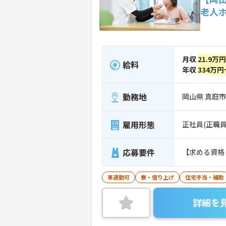
老人
月収
21.9万
給料
年収
334万円
勤務地
岡山県 真庭市
雇用形態
正社員(正職員
応募要件
【求める資格
車通勤可
寮・借り上げ
住宅手当・補助
詳細を