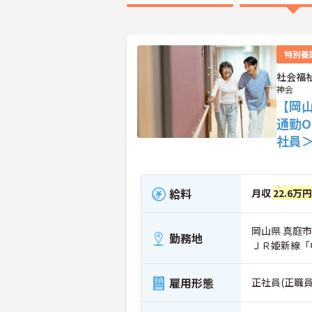
特別養
社会福
神会
【岡山
通勤
社員
給料
月収
22.6万
岡山県 真庭市 
勤務地
ＪＲ姫新線「
雇用形態
正社員(正職員