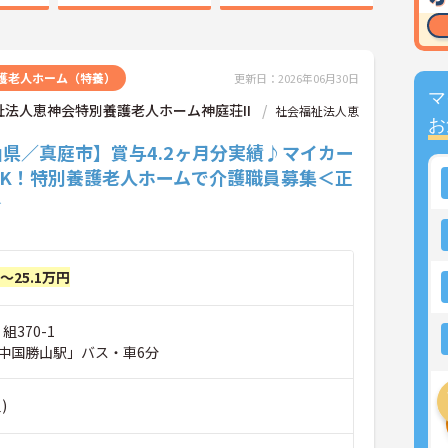
護老人ホーム（特養）
更新日：2026年06月30日
マ
祉法人恵神会特別養護老人ホーム神庭荘II
社会福祉法人恵
お
県／真庭市】賞与4.2ヶ月分実績♪マイカー
OK！特別養護老人ホームで介護職員募集＜正
＞
円～25.1万円
組370-1
中国勝山駅」バス・車6分
)