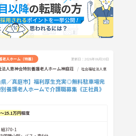
護老人ホーム（特養）
更新日：2026年06月30日
祉法人恵神会特別養護老人ホーム神庭荘
社会福祉法人恵
山県／真庭市】福利厚生充実◎無料駐車場完
特別養護老人ホームで介護職募集《正社員》
円～25.1万円
程度
組370-1
中国勝山駅」バス・車6分