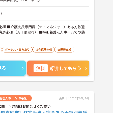
)
必須 ■介護支援専門員（ケアマネジャー）ある方歓迎
免許必須（ＡＴ限定可） ■特別養護老人ホームでの勤
ボーナス・賞与あり
社会保険完備
交通費支給
見る
無料
紹介してもらう
護老人ホーム（特養）
更新日：2026年05月26日
公開 ※詳細はお問合せください
山県真庭市】住宅手当・宿舎あり★特別養護