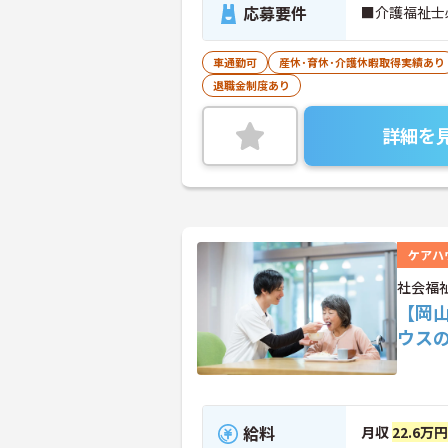
応募要件
■介護福祉士
車通勤可
産休･育休･介護休暇取得実績あり
退職金制度あり
詳細を
ケアハ
社会福
【岡
ウス
給料
月収
22.6万