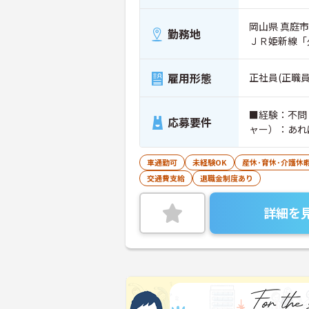
岡山県 真庭市 
勤務地
ＪＲ姫新線「
雇用形態
正社員(正職員
■経験：不問
応募要件
ャー）：あれ
車通勤可
未経験OK
産休･育休･介護休
交通費支給
退職金制度あり
詳細を