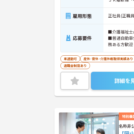
雇用形態
正社員(正職員
■介護福祉士
応募要件
■普通自動車
務ある方歓迎
車通勤可
産休･育休･介護休暇取得実績あり
退職金制度あり
詳細を
特別養
名称非
【岡