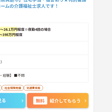
ホームの介護福祉士求人です！
円～26.1万円
程度※夜勤4回の場合
～395万円
程度
)
・経験】 ■不問
社会保険完備
交通費支給
見る
無料
紹介してもらう