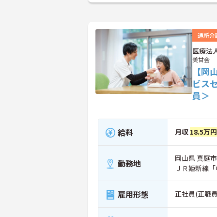
通所介
医療法
美甘会
【岡
ビス
員＞
給料
月収
18.5万
岡山県 真庭市
勤務地
ＪＲ姫新線「
雇用形態
正社員(正職員