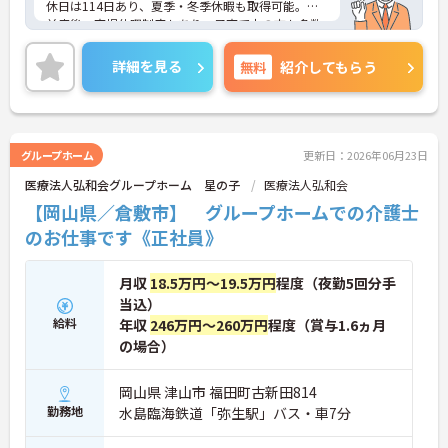
休日は114日あり、夏季・冬季休暇も取得可能。産
前産後・育児休暇制度もあり、子育て中の方も多数
活躍中で、ワークライフバランスを大切にしながら
働ける環境が整っています。研修制度や外部勉強会
詳細を見る
無料
紹介してもらう
の受講支援もあり、スキルアップもしっかりサポー
ト。将来的には管理者やエリアマネージャーへのキ
ャリアアップも目指せます。20代から60代まで幅広
い年代のスタッフが活躍しており、和やかな雰囲気
の職場です。介護経験を活かしたい方、福祉の資格
グループホーム
更新日：2026年06月23日
をお持ちの方、安定した法人でキャリアを築きたい
医療法人弘和会グループホーム 星の子
医療法人弘和会
方におすすめです。
【岡山県／倉敷市】 グループホームでの介護士
★おすすめPOINT★
のお仕事です《正社員》
・生活支援員からスタートし、サービス管理責任者
やエリアマネージャーへと続く明確なステップアッ
プの道筋が用意されています。急成長中の企業であ
月収
18.5万円～19.5万円
程度（夜勤5回分手
るためポストも豊富にあり、専門性を高めながらマ
当込）
ネジメント職への挑戦も視野に入れていただけま
給料
年収
246万円～260万円
程度（賞与1.6ヵ月
す。
の場合）
・年間休日114日、残業月平均10時間程度という就
業環境に加え、産前産後休暇や育児休暇制度がしっ
かりと整備されています。オンとオフの切り替えを
岡山県 津山市 福田町古新田814
明確にし、心身ともに充実した状態で長くご活躍い
勤務地
水島臨海鉄道「弥生駅」バス・車7分
ただけます。
・グループホーム一棟あたりの入居者様20名定員を