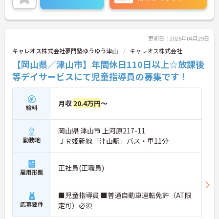
更新日：2026年04月29日
キャレオス株式会社夢門塾ゆうゆう津山
キャレオス株式会社
【岡山県／津山市】年間休日110日以上☆放課後
等デイサービスにて児童指導員の募集です！
月収
20.4万円
～
給料
岡山県 津山市 上河原217-11
勤務地
ＪＲ姫新線「津山駅」バス・車11分
正社員(正職員)
雇用形態
■児童指導員 ■普通自動車運転免許（AT限
応募要件
定可）必須