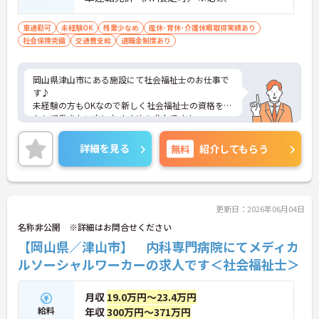
車通勤可
未経験OK
残業少なめ
産休･育休･介護休暇取得実績あり
社会保険完備
交通費支給
退職金制度あり
岡山県津山市にある施設にて社会福祉士のお仕事で
す♪
未経験の方もOKなので新しく社会福祉士の資格を活
かして働きたい方におすすめの求人です！
ご興味ある方には、面接対策ポイントなど、さらに
詳細をお話しいたしますのでお気軽にご相談くださ
詳細を見る
無料
紹介してもらう
い。
更新日：2026年06月04日
名称非公開 ※詳細はお問合せください
【岡山県／津山市】 内科専門病院にてメディカ
ルソーシャルワーカーの求人です＜社会福祉士＞
月収
19.0万円～23.4万円
給料
年収
300万円～371万円