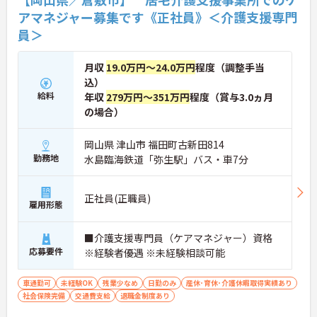
アマネジャー募集です《正社員》＜介護支援専門
員＞
月収
19.0万円～24.0万円
程度（調整手当
込）
給料
年収
279万円～351万円
程度（賞与3.0ヵ月
の場合）
岡山県 津山市 福田町古新田814
勤務地
水島臨海鉄道「弥生駅」バス・車7分
正社員(正職員)
雇用形態
■介護支援専門員（ケアマネジャー）資格
応募要件
※経験者優遇 ※未経験相談可能
車通勤可
未経験OK
残業少なめ
日勤のみ
産休･育休･介護休暇取得実績あり
社会保険完備
交通費支給
退職金制度あり