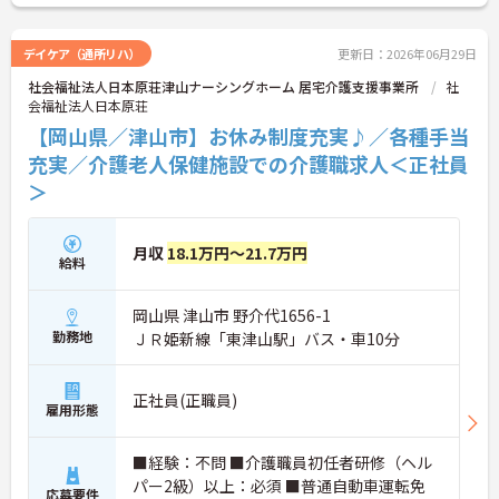
デイケア（通所リハ）
更新日：2026年06月29日
社会福祉法人日本原荘津山ナーシングホーム 居宅介護支援事業所
社
会福祉法人日本原荘
【岡山県／津山市】お休み制度充実♪／各種手当
充実／介護老人保健施設での介護職求人＜正社員
＞
月収
18.1万円～21.7万円
給料
岡山県 津山市 野介代1656-1
勤務地
ＪＲ姫新線「東津山駅」バス・車10分
正社員(正職員)
雇用形態
■経験：不問 ■介護職員初任者研修（ヘル
パー2級）以上：必須 ■普通自動車運転免
応募要件