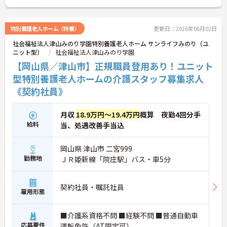
い。
特別養護老人ホーム（特養）
更新日：2026年06月02日
社会福祉法人津山みのり学園特別養護老人ホーム サンライフみのり（ユ
ニット型）
社会福祉法人津山みのり学園
【岡山県／津山市】正規職員登用あり！ユニット
型特別養護老人ホームの介護スタッフ募集求人
《契約社員》
月収
18.9万円～19.4万円
概算 夜勤4回分手
給料
当、処遇改善手当込
岡山県 津山市 二宮999
勤務地
ＪＲ姫新線「院庄駅」バス・車5分
契約社員・嘱託社員
雇用形態
■介護系資格不問 ■経験不問 ■普通自動車
応募要件
運転免許（AT限定可）