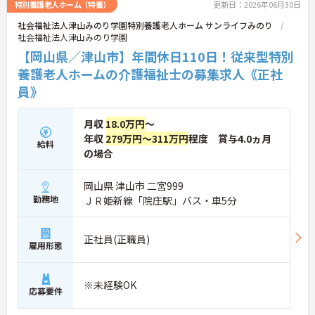
特別養護老人ホーム（特養）
更新日：2026年06月30日
社会福祉法人津山みのり学園特別養護老人ホーム サンライフみのり
社会福祉法人津山みのり学園
【岡山県／津山市】年間休日110日！従来型特別
養護老人ホームの介護福祉士の募集求人《正社
員》
月収
18.0万円
～
年収
279万円～311万円
程度 賞与4.0ヵ月
給料
の場合
岡山県 津山市 二宮999
勤務地
ＪＲ姫新線「院庄駅」バス・車5分
正社員(正職員)
雇用形態
※未経験OK
応募要件