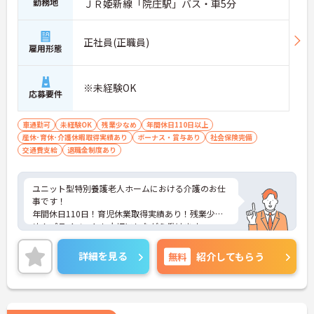
勤務地
ＪＲ姫新線「院庄駅」バス・車5分
正社員(正職員)
雇用形態
※未経験OK
応募要件
車通勤可
未経験OK
残業少なめ
年間休日110日以上
産休･育休･介護休暇取得実績あり
ボーナス・賞与あり
社会保険完備
交通費支給
退職金制度あり
ユニット型特別養護老人ホームにおける介護のお仕
事です！
年間休日110日！育児休業取得実績あり！残業少な
め！プライベートも大切にしながら働けます。
ご興味ある方には、面接対策ポイントなど、さらに
詳細をお話しいたしますのでお気軽にご相談くださ
詳細を見る
無料
紹介してもらう
い。