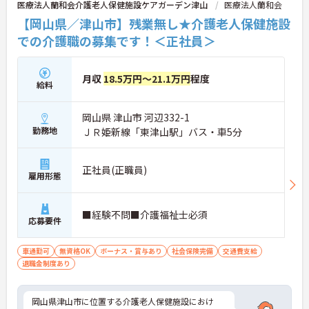
医療法人蘭和会介護老人保健施設ケアガーデン津山
医療法人蘭和会
【岡山県／津山市】残業無し★介護老人保健施設
での介護職の募集です！＜正社員＞
月収
18.5万円～21.1万円
程度
給料
岡山県 津山市 河辺332-1
勤務地
ＪＲ姫新線「東津山駅」バス・車5分
正社員(正職員)
雇用形態
■経験不問■介護福祉士必須
応募要件
車通勤可
無資格OK
ボーナス・賞与あり
社会保険完備
交通費支給
退職金制度あり
岡山県津山市に位置する介護老人保健施設におけ