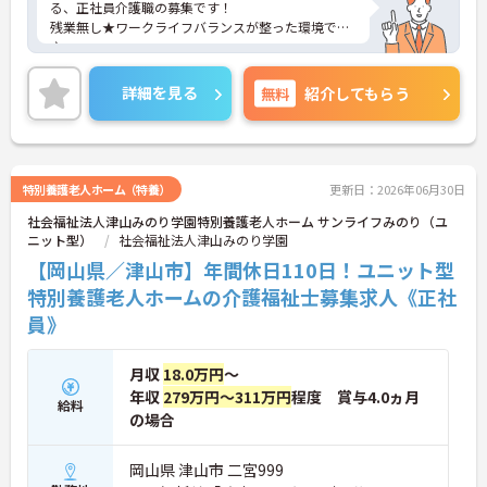
る、正社員介護職の募集です！
残業無し★ワークライフバランスが整った環境です
♪
ご興味ある方には、面接対策ポイントなど、さらに
詳細をお話しいたしますのでお気軽にご相談くださ
詳細を見る
無料
紹介してもらう
い。
特別養護老人ホーム（特養）
更新日：2026年06月30日
社会福祉法人津山みのり学園特別養護老人ホーム サンライフみのり（ユ
ニット型）
社会福祉法人津山みのり学園
【岡山県／津山市】年間休日110日！ユニット型
特別養護老人ホームの介護福祉士募集求人《正社
員》
月収
18.0万円
～
年収
279万円～311万円
程度 賞与4.0ヵ月
給料
の場合
岡山県 津山市 二宮999