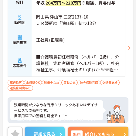
給料
年収
204万円～228万円
※別途、賞与付与
岡山県 津山市 二宮2137-10
勤務地
ＪＲ姫新線「院庄駅」徒歩13分
正社員(正職員)
雇用形態
■介護職員初任者研修（ヘルパー2級）、介
護福祉士実務者研修（ヘルパー1級）、社会
応募要件
福祉主事、介護福祉士のいずれか ※未経験
相談可
車通勤可
未経験OK
残業少なめ
日勤のみ
社会保険完備
交通費支給
退職金制度あり
残業時間が少なめな有床クリニックあるいはデイサ
ービスでの勤務です。
自家用車での勤務も可能です！
ご興味ある方には、面接対策ポイントなど、さらに
詳細をお話しいたしますのでお気軽にご相談くださ
い！
詳細を見る
無料
紹介してもらう