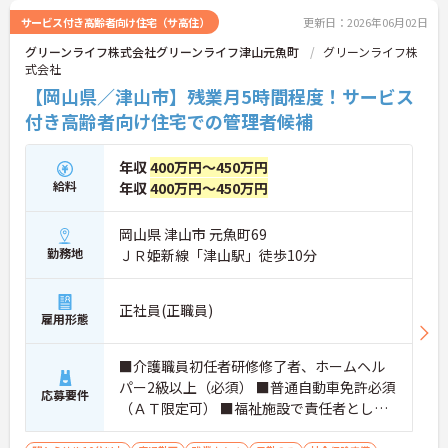
サービス付き高齢者向け住宅（サ高住）
更新日：2026年06月02日
グリーンライフ株式会社グリーンライフ津山元魚町
グリーンライフ株
式会社
【岡山県／津山市】残業月5時間程度！サービス
付き高齢者向け住宅での管理者候補
年収
400万円～450万円
給料
年収
400万円～450万円
岡山県 津山市 元魚町69
勤務地
ＪＲ姫新線「津山駅」徒歩10分
正社員(正職員)
雇用形態
■介護職員初任者研修修了者、ホームヘル
パー2級以上（必須） ■普通自動車免許必須
応募要件
（ＡＴ限定可） ■福祉施設で責任者として3
年以上の業務経験必須