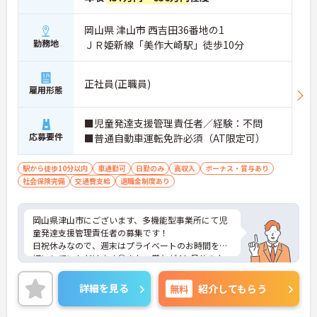
岡山県 津山市 西吉田36番地の1
勤務地
ＪＲ姫新線「美作大崎駅」徒歩10分
正社員(正職員)
雇用形態
■児童発達支援管理責任者／経験：不問
応募要件
■普通自動車運転免許必須（AT限定可）
駅から徒歩10分以内
車通勤可
日勤のみ
高収入
ボーナス・賞与あり
社会保険完備
交通費支給
退職金制度あり
岡山県津山市にございます、多機能型事業所にて児
童発達支援管理責任者の募集です！
日祝休みなので、週末はプライベートのお時間を大
切にしていただけます◎また、賞与が4か月分の支
給実績がございますので、頑張りをしっかりと評価
する職場環境です！
詳細を見る
無料
紹介してもらう
ご興味のある方は、マイナビ介護職までお問い合わ
せください。