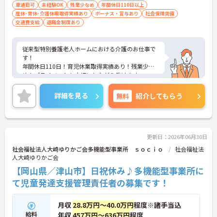
車通勤可
未経験OK
残業少なめ
年間休日110日以上
産休･育休･介護休暇取得実績あり
ボーナス・賞与あり
社会保険完備
交通費支給
退職金制度あり
従来型特別養護老人ホームにおける介護のお仕事で
す！
年間休日110日！育児休業取得実績あり！残業少な
め！プライベートも大切にしながら働けます。
ご興味ある方には、面接対策ポイントなど、さらに
詳細をお話しいたしますのでお気軽にご相談くださ
詳細を見る
無料
紹介してもらう
い。
更新日：2026年06月30日
社会福祉法人大崎ゆりかご会多機能型事業所 ｓｏｃｉｏ
社会福祉法
人大崎ゆりかご会
【岡山県／津山市】日祝休み♪多機能型事業所に
て児童発達支援管理責任者の募集です！
月収
28.8万円～40.0万円
程度※諸手当込
給料
年収
457万円～636万円
程度