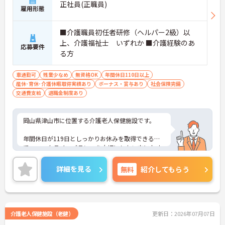
正社員(正職員)
雇用形態
■介護職員初任者研修（ヘルパー2級）以
上、介護福祉士 いずれか ■介護経験のあ
応募要件
る方
車通勤可
残業少なめ
無資格OK
年間休日110日以上
産休･育休･介護休暇取得実績あり
ボーナス・賞与あり
社会保険完備
交通費支給
退職金制度あり
岡山県津山市に位置する介護老人保健施設です。
年間休日が119日としっかりお休みを取得できるの
で、ワークライフバランスを大切にしたい方におす
すめです。
詳細を見る
無料
紹介してもらう
賞与は計4ヶ月分の支給実績と嬉しい高待遇です。
ご興味のある方には、面接対策ポイントなど、さら
に詳細をお話しいたしますのでお気軽にご相談くだ
さい！
介護老人保健施設（老健）
更新日：2026年07月07日