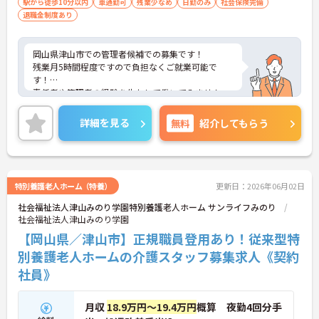
駅から徒歩10分以内
車通勤可
残業少なめ
日勤のみ
社会保険完備
退職金制度あり
岡山県津山市での管理者候補での募集です！
残業月5時間程度ですので負担なくご就業可能で
す！
責任者や管理者の経験を生かして働いてみません
か？ご興味のある方は面接のポイントお伝えします
ので、お気軽にお問い合わせください。
詳細を見る
無料
紹介してもらう
特別養護老人ホーム（特養）
更新日：2026年06月02日
社会福祉法人津山みのり学園特別養護老人ホーム サンライフみのり
社会福祉法人津山みのり学園
【岡山県／津山市】正規職員登用あり！従来型特
別養護老人ホームの介護スタッフ募集求人《契約
社員》
月収
18.9万円～19.4万円
概算 夜勤4回分手