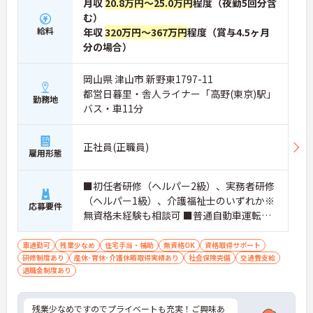
月収
20.8万円～25.0万円
程度（夜勤5回分含
む）
給料
年収
320万円～367万円
程度（賞与4.5ヶ月
分の場合）
岡山県 津山市 新野東1797-11
都営日暮里・舎人ライナー「高野(東京)駅」
勤務地
バス・車11分
正社員(正職員)
雇用形態
■初任者研修（ヘルパー2級）、実務者研修
（ヘルパー1級）、介護福祉士のいずれか※
応募要件
無資格未経験も相談可 ■普通自動車運転免
許（AT限定可）※必須
車通勤可
残業少なめ
住宅手当・補助
無資格OK
資格取得サポート
研修制度あり
産休･育休･介護休暇取得実績あり
社会保険完備
交通費支給
退職金制度あり
残業少なめですのでプライベートも充実！ご興味あ