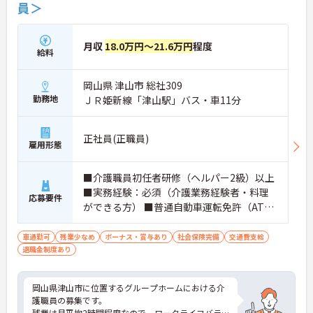
員＞
月収
18.0万円～21.6万円
程度
給料
岡山県 津山市 総社309
勤務地
ＪＲ姫新線「津山駅」バス・車11分
正社員(正職員)
雇用形態
■介護職員初任者研修（ヘルパー2級）以上
■実務経験：必須（介護業務経験者・料理
応募要件
ができる方） ■普通自動車運転免許（AT限
定可）：必須
車通勤可
残業少なめ
ボーナス・賞与あり
社会保険完備
交通費支給
退職金制度あり
岡山県津山市に位置するグループホームにおける介
護職員の募集です。
残業は月平均2時間程度なので、ワークライフバラ