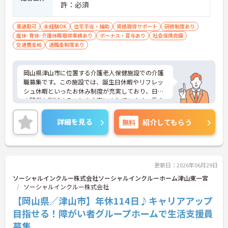
許：必須
車通勤可
未経験OK
住宅手当・補助
資格取得サポート
研修制度あり
産休･育休･介護休暇取得実績あり
ボーナス・賞与あり
社会保険完備
交通費支給
退職金制度あり
岡山県津山市に位置する介護老人保健施設での介護
職募集です。この施設では、誕生日休暇やリフレッ
シュ休暇といったお休み制度が充実しており、日々
の残業も削減することを大事にされています。長く
勤めていきたいと考えられている方におすすめで
す。昇給賞与の過去実績もあり、個人の頑張りが評
詳細を見る
無料
紹介してもらう
価される環境です。ご興味のある方には面接のポイ
ントをお伝えしますので、お気軽にお問い合わせく
ださい。
更新日：2026年06月29日
ソーシャルインクルー株式会社ソーシャルインクルーホーム津山東一宮
ソーシャルインクルー株式会社
【岡山県／津山市】年休114日♪キャリアアップ
目指せる！障がい者グループホームで生活支援員
募集