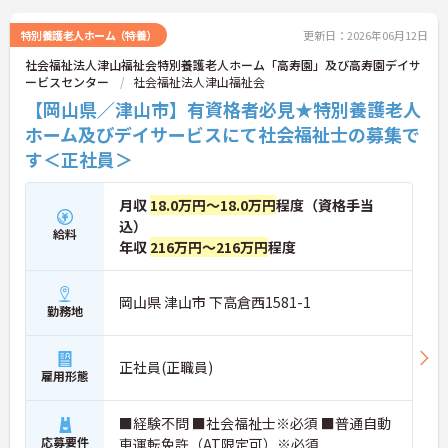
特別養護老人ホーム（特養）
更新日：2026年06月12日
社会福祉法人津山福祉会特別養護老人ホーム「高寿園」及び高寿園デイサ
ービスセンター
社会福祉法人津山福祉会
【岡山県／津山市】有資格者必見★特別養護老人
ホーム及びデイサービスにて社会福祉士の募集で
す＜正社員＞
月収
18.0万円～18.0万円
程度（資格手当
込）
給料
年収
216万円～216万円
程度
岡山県 津山市 下高倉西1581-1
勤務地
正社員(正職員)
雇用形態
■経験不問 ■社会福祉士※必須 ■普通自動
応募要件
車運転免許（AT限定可）※必須