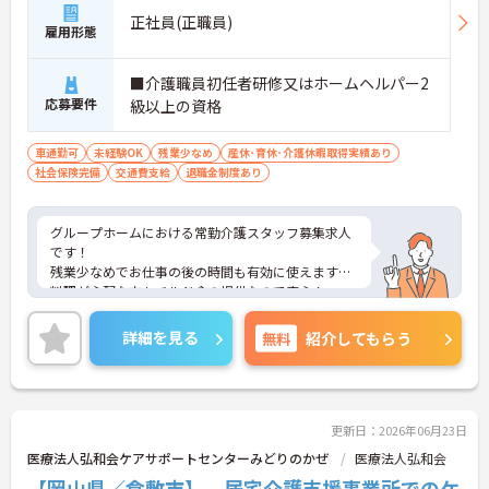
常時2～4名のスタッフで支援、国基準を上回る人員
正社員(正職員)
配置や夜間複数名体制が敷かれているため、業務に
雇用形態
追われることなくご利用者様のペースに合わせたサ
ポートが可能です。施設も専用設計で働きやすく、
■介護職員初任者研修又はホームヘルパー2
ご自身の理想とする福祉を実践できる環境が整って
応募要件
級以上の資格
います。
車通勤可
未経験OK
残業少なめ
産休･育休･介護休暇取得実績あり
社会保険完備
交通費支給
退職金制度あり
グループホームにおける常勤介護スタッフ募集求人
です！
残業少なめでお仕事の後の時間も有効に使えます！
料理が心配な方もチルド食の提供なので安心！
ご興味ある方には、面接のポイントなど、さらに詳
細をお話致しますのでお気軽にご相談ください。
詳細を見る
無料
紹介してもらう
更新日：2026年06月23日
医療法人弘和会ケアサポートセンターみどりのかぜ
医療法人弘和会
【岡山県／倉敷市】 居宅介護支援事業所でのケ