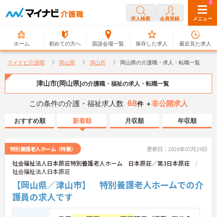
0
0
求人検索
会員登録
メニュー
ホーム
初めての方へ
面談会場一覧
保存した求人
最近見た求人
マイナビ介護職
岡山県
津山市
岡山県の介護職・求人・転職一覧
津山市(岡山県)
の介護職・福祉の求人・転職一覧
68
この条件の介護・福祉求人数
非公開求人
件 ＋
おすすめ順
新着順
月収順
年収順
特別養護老人ホーム（特養）
更新日：2026年07月29日
社会福祉法人日本原荘特別養護老人ホーム 日本原荘／第3日本原荘
社会福祉法人日本原荘
【岡山県／津山市】 特別養護老人ホームでの介
護員の求人です