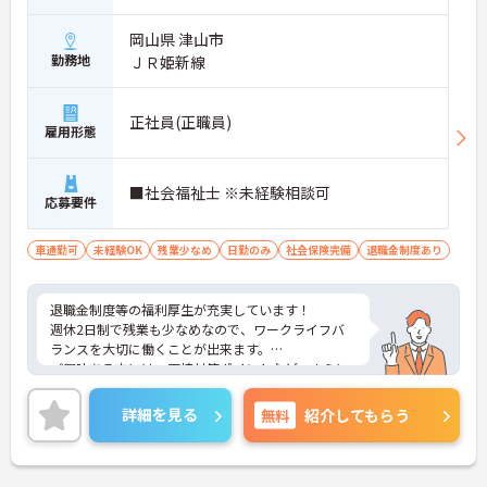
岡山県 津山市
勤務地
ＪＲ姫新線
正社員(正職員)
雇用形態
■社会福祉士 ※未経験相談可
応募要件
車通勤可
未経験OK
残業少なめ
日勤のみ
社会保険完備
退職金制度あり
退職金制度等の福利厚生が充実しています！
週休2日制で残業も少なめなので、ワークライフバ
ランスを大切に働くことが出来ます。
ご興味ある方には、面接対策ポイントなど、さらに
詳細をお話しいたしますのでお気軽にご相談くださ
い！
詳細を見る
無料
紹介してもらう