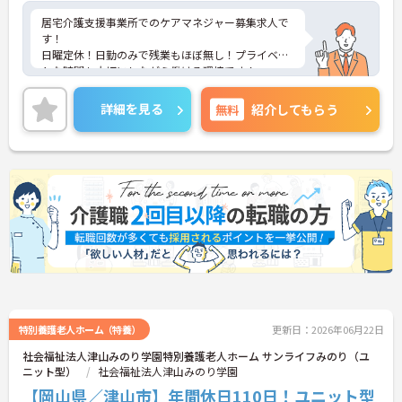
居宅介護支援事業所でのケアマネジャー募集求人で
す！
日曜定休！日勤のみで残業もほぼ無し！プライベー
トな時間も大切にしながら働ける環境です！
ご興味ある方には、面接のポイントなど、さらに詳
細をお話致しますのでお気軽にご相談ください。
詳細を見る
無料
紹介してもらう
特別養護老人ホーム（特養）
更新日：2026年06月22日
社会福祉法人津山みのり学園特別養護老人ホーム サンライフみのり（ユ
ニット型）
社会福祉法人津山みのり学園
【岡山県／津山市】年間休日110日！ユニット型