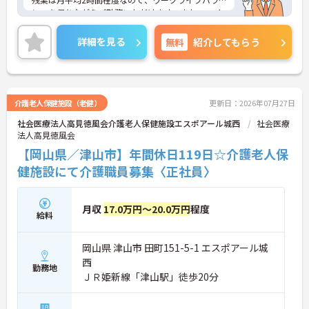
ンスを保ちながらご勤務いただけます。また、マイ
カー通勤が可能なので、通勤が苦になりません。
ご興味のある方には、面接対策ポイントなど、さら
詳細を見る
無料
紹介してもらう
に詳細をお話しいたしますのでお気軽にご相談くだ
さい！
介護老人保健施設（老健）
更新日：2026年07月27日
社会医療法人高見徳風会介護老人保健施設エスポアール城西
社会医療
法人高見徳風会
【岡山県／津山市】年間休日119日☆介護老人保
健施設にて介護職員募集〈正社員〉
月収
17.0万円～20.0万円
程度
給料
岡山県 津山市 田町151-5-1 エスポアール城
西
勤務地
ＪＲ姫新線「津山駅」徒歩20分