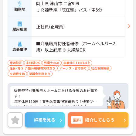
岡山県 津山市 二宮999
勤務地
ＪＲ姫新線「院庄駅」バス・車5分
正社員(正職員)
雇用形態
■介護職員初任者研修（ホームヘルパー2
応募要件
級）以上必須 ※未経験OK
車通勤可
未経験OK
残業少なめ
年間休日110日以上
産休･育休･介護休暇取得実績あり
ボーナス・賞与あり
社会保険完備
交通費支給
退職金制度あり
従来型特別養護老人ホームにおける介護のお仕事で
す！
年間休日110日！育児休業取得実績あり！残業少な
め！プライベートも大切にしながら働けます。
ご興味ある方には、面接対策ポイントなど、さらに
詳細をお話しいたしますのでお気軽にご相談くださ
詳細を見る
無料
紹介してもらう
い。