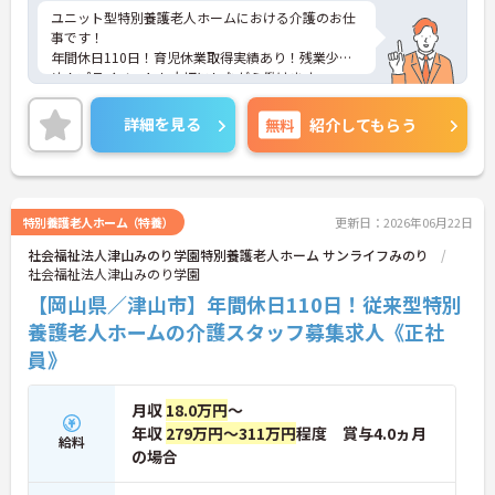
ユニット型特別養護老人ホームにおける介護のお仕
事です！
年間休日110日！育児休業取得実績あり！残業少な
め！プライベートも大切にしながら働けます。
ご興味ある方には、面接対策ポイントなど、さらに
詳細をお話しいたしますのでお気軽にご相談くださ
詳細を見る
無料
紹介してもらう
い。
特別養護老人ホーム（特養）
更新日：2026年06月22日
社会福祉法人津山みのり学園特別養護老人ホーム サンライフみのり
社会福祉法人津山みのり学園
【岡山県／津山市】年間休日110日！従来型特別
養護老人ホームの介護スタッフ募集求人《正社
員》
月収
18.0万円
～
年収
279万円～311万円
程度 賞与4.0ヵ月
給料
の場合