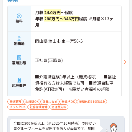
月収
24.0万円
～程度
年収
288万円～346万円
程度 ※月給×12ヶ
給料
月
岡山県 津山市 東一宮56-5
勤務地
正社員(正職員)
雇用形態
■介護職経験1年以上（無資格可） ■福祉
資格有る方は未経験でも可 ■普通自動車
応募要件
免許(AT限定可) ※障がい者福祉の経験は
不問です。※初任者研修資格 ヘルパー2級以
上の方、実務経験2年以上の方、障がい者福
車通勤可
未経験OK
残業少なめ
無資格OK
年間休日110日以上
ブランクOK
社会保険完備
祉に関する経験をお持ちの方大歓迎
交通費支給
全国に300か所以上（※2025年10月時点）の障がい
者グループホームを展開する法人が母体です。年間