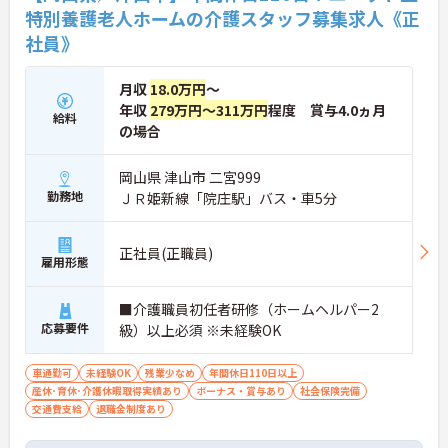
特別養護老人ホームの介護スタッフ募集求人《正
社員》
月収
18.0万円
～
年収
279万円～311万円
程度 賞与4.0ヵ月
給料
の場合
岡山県 津山市 二宮999
勤務地
ＪＲ姫新線「院庄駅」バス・車5分
正社員(正職員)
雇用形態
■介護職員初任者研修（ホームヘルパー2
応募要件
級）以上必須 ※未経験OK
車通勤可
未経験OK
残業少なめ
年間休日110日以上
産休･育休･介護休暇取得実績あり
ボーナス・賞与あり
社会保険完備
交通費支給
退職金制度あり