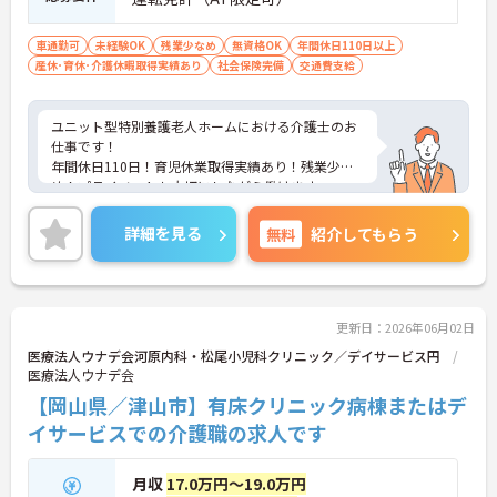
車通勤可
未経験OK
残業少なめ
無資格OK
年間休日110日以上
産休･育休･介護休暇取得実績あり
社会保険完備
交通費支給
ユニット型特別養護老人ホームにおける介護士のお
仕事です！
年間休日110日！育児休業取得実績あり！残業少な
め！プライベートも大切にしながら働けます。
正規職員への登用制度あり！正規職員になれば昇
給・賞与・退職金なども適用されます。
詳細を見る
無料
紹介してもらう
ご興味ある方には、面接対策ポイントなど、さらに
詳細をお話しいたしますのでお気軽にご相談くださ
い。
更新日：2026年06月02日
医療法人ウナデ会河原内科・松尾小児科クリニック／デイサービス円
医療法人ウナデ会
【岡山県／津山市】有床クリニック病棟またはデ
イサービスでの介護職の求人です
月収
17.0万円～19.0万円