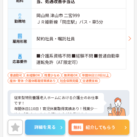
給料
当、処遇改善手当込
岡山県 津山市 二宮999
勤務地
ＪＲ姫新線「院庄駅」バス・車5分
契約社員・嘱託社員
雇用形態
■介護系資格不問 ■経験不問 ■普通自動車
応募要件
運転免許（AT限定可）
車通勤可
未経験OK
残業少なめ
無資格OK
年間休日110日以上
産休･育休･介護休暇取得実績あり
社会保険完備
交通費支給
従来型特別養護老人ホームにおける介護士のお仕事
です！
年間休日110日！育児休業取得実績あり！残業少な
め！プライベートも大切にしながら働けます。
正規職員への登用制度あり！正規職員になれば昇
給・賞与・退職金なども適用されます。
詳細を見る
無料
紹介してもらう
ご興味ある方には、面接対策ポイントなど、さらに
詳細をお話しいたしますのでお気軽にご相談くださ