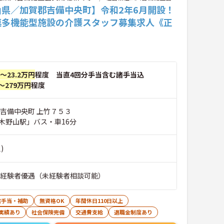
山県／加賀郡吉備中央町】令和2年6月開設！
模多機能型施設の介護スタッフ募集求人《正
》
円～23.2万円
程度 当直4回分手当含む諸手当込
～279万円
程度
郡吉備中央町 上竹７５３
木野山駅」バス・車16分
)
■経験者優遇（未経験者相談可能）
宅手当・補助
無資格OK
年間休日110日以上
実績あり
社会保険完備
交通費支給
退職金制度あり