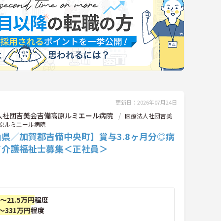
更新日：2026年07月24日
人社団吉美会吉備高原ルミエール病院
医療法人社団吉美
原ルミエール病院
県／加賀郡吉備中央町】賞与3.8ヶ月分◎病
て介護福祉士募集＜正社員＞
円～21.5万円
程度
～331万円
程度