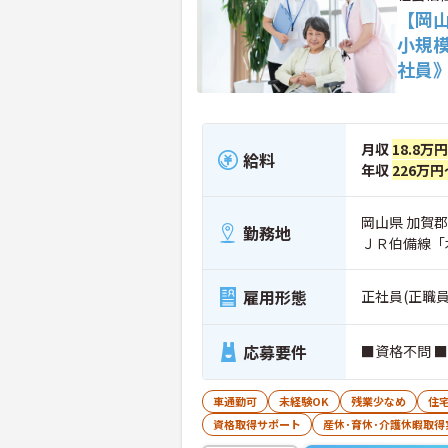
【岡
小規
社員
月収
18.8万
給料
年収
226万円
岡山県 加賀
勤務地
ＪＲ伯備線「
雇用形態
正社員(正職員
応募要件
■資格不問 
車通勤可
未経験OK
残業少なめ
住
資格取得サポート
産休･育休･介護休暇取得