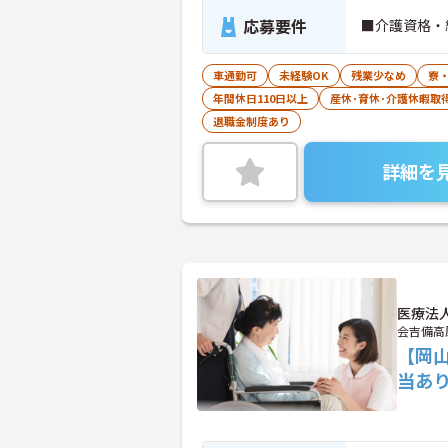
応募要件
■介護資格・
車通勤可
未経験OK
残業少なめ
寮
年間休日110日以上
産休･育休･介護休暇取
退職金制度あり
詳細を
医療法
会吉備高
【岡
当あ