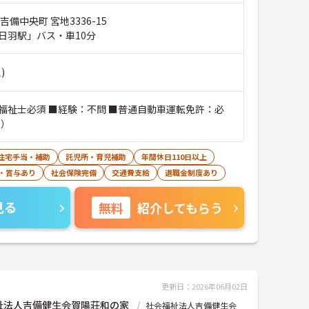
吉備中央町 宮地3336-15
日羽駅」バス・車10分
)
福祉士必須 ■経験：不問 ■普通自動車運転免許：必
可）
住宅手当・補助
託児所・育児補助
年間休日110日以上
・賞与あり
社会保険完備
交通費支給
退職金制度あり
見る
無料
紹介してもらう
更新日：2026年06月02日
祉法人吉備健生会賀陽荘和の家
社会福祉法人吉備健生会