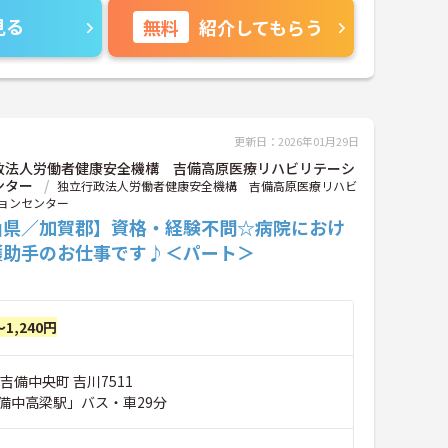
見る
無料
紹介してもらう
更新日：2026年01月29日
政法人労働者健康安全機構 吉備高原医療リハビリテーシ
ンター
独立行政法人労働者健康安全機構 吉備高原医療リハビ
ョンセンター
山県／加賀郡】資格・経験不問☆病院におけ
護助手のお仕事です♪＜パート＞
～1,240円
吉備中央町 吉川7511
備中高梁駅」バス・車29分