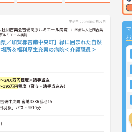
更新日：2026年07月27日
マ
人社団吉美会吉備高原ルミエール病院
医療法人社団吉美
原ルミエール病院
お
山県／加賀郡吉備中央町】緑に囲まれた自然
な場所＆福利厚生充実の病院＜介護職員＞
円～24.0万円
程度※諸手当込
～195万円
程度（賞与・諸手当込み）
吉備中央町 宮地3336番地15
日羽駅」バス・車10分
)