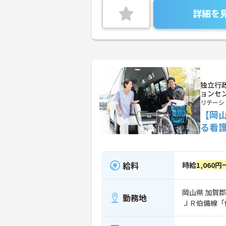
詳細を
独立行
ョンセ
リテーシ
【岡
る看
給料
時給
1,060円
岡山県 加賀郡
勤務地
ＪＲ伯備線「