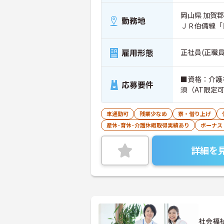
岡山県 加賀郡
勤務地
ＪＲ伯備線「
雇用形態
正社員(正職員
■資格：介護
応募要件
須（AT限定
車通勤可
残業少なめ
寮・借り上げ
産休･育休･介護休暇取得実績あり
ボーナス
詳細を
社会福