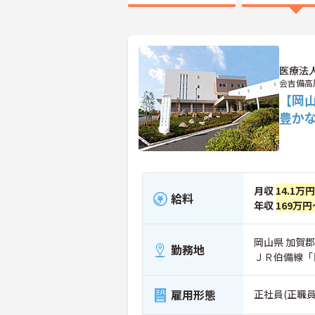
医療法
会吉備高
【岡
豊か
月収
14.1万
給料
年収
169万円
岡山県 加賀郡
勤務地
ＪＲ伯備線「
雇用形態
正社員(正職員