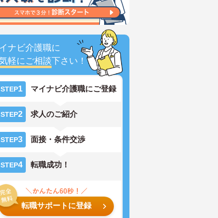
イナビ介護職に
気軽にご相談
下さい！
1
マイナビ介護職にご登録
STEP
2
求人のご紹介
STEP
3
面接・条件交渉
STEP
4
転職成功！
STEP
転職サポートに登録