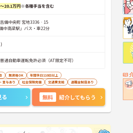
円～20.1万円
※各種手当を含む
吉備中央町 宮地3336‐15
備中高梁駅」バス・車22分
)
■普通自動車運転免許必須（AT限定不可）
助
無資格OK
年間休日110日以上
・賞与あり
社会保険完備
交通費支給
退職金制度あり
見る
無料
紹介してもらう