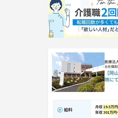
医療法
会吉備高
【岡山
院に
月収
19.5万
給料
年収
301万円