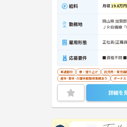
給料
月収
19.8万
岡山県 加賀郡
勤務地
ＪＲ伯備線「
雇用形態
正社員(正職員
応募要件
■資格不問 
車通勤可
寮・借り上げ
託児所・育児補
産休･育休･介護休暇取得実績あり
ボーナス
詳細を