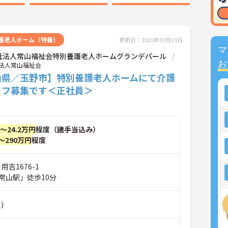
護老人ホーム（特養）
更新日：2026年07月29日
マ
祉法人常山福祉会特別養護老人ホームグランデパール
お
法人常山福祉会
山県／玉野市】特別養護老人ホームにて介護
ッフ募集です＜正社員＞
円～24.2万円
程度（諸手当込み）
～290万円
程度
用吉1676-1
常山駅」徒歩10分
)