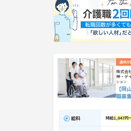
通所介
株式会
神・デ
ション
【岡
職募
給料
時給
1,047円