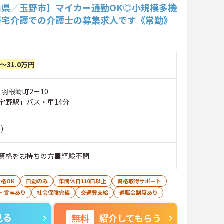
山県／玉野市】マイカー通勤OK◎小規模多機
居宅介護での介護士の募集求人です《常勤》
円～31.0万円
 羽根崎町2－10
宇野駅」バス・車14分
)
資格をお持ちの方■経験不問
格OK
日勤のみ
年間休日110日以上
資格取得サポート
・賞与あり
社会保険完備
交通費支給
退職金制度あり
見る
無料
紹介してもらう