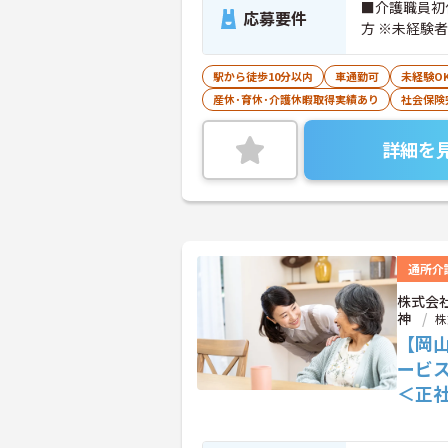
■介護職員初
応募要件
方 ※未経験
駅から徒歩10分以内
車通勤可
未経験O
産休･育休･介護休暇取得実績あり
社会保険
詳細を
通所介
株式会
神
株
【岡
ービ
＜正