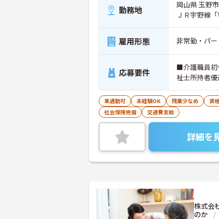
岡山県 玉野市 
勤務地
ＪＲ宇野線「
雇用形態
非常勤・パー
■介護職員初
応募要件
祉士所持者優
車通勤可
未経験OK
残業少なめ
資
社会保険完備
交通費支給
詳細を
株式会
のか