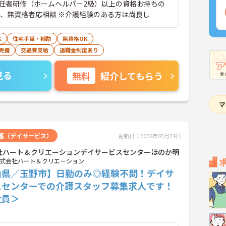
任者研修（ホームヘルパー2級）以上の資格お持ちの
者、無資格者応相談 ※介護経験のある方は尚良し
K
住宅手当・補助
無資格OK
完備
交通費支給
退職金制度あり
見る
無料
紹介してもらう
護（デイサービス）
更新日：2026年07月29日
社ハート＆クリエーションデイサービスセンターほのか明
式会社ハート＆クリエーション
山県／玉野市】日勤のみ◎経験不問！デイサ
スセンターでの介護スタッフ募集求人です！
社員＞