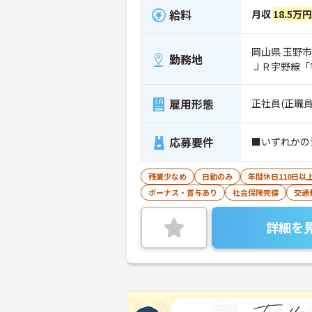
給料
月収
18.5万
岡山県 玉野市 
勤務地
ＪＲ宇野線「
雇用形態
正社員(正職員
応募要件
■いずれかの
残業少なめ
日勤のみ
年間休日110日以
ボーナス・賞与あり
社会保険完備
交通
詳細を