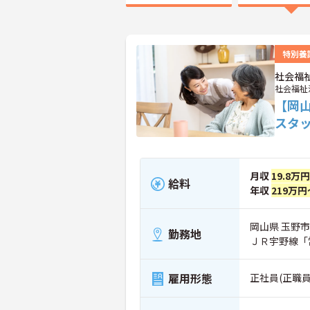
特別養
社会福
社会福祉
【岡
スタ
月収
19.8万
給料
年収
219万円
岡山県 玉野市 
勤務地
ＪＲ宇野線「
雇用形態
正社員(正職員