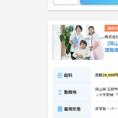
通所介
株式会
【岡
護職
給料
日給
20,000
岡山県 玉野市 
勤務地
ＪＲ宇野線「
雇用形態
非常勤・パー