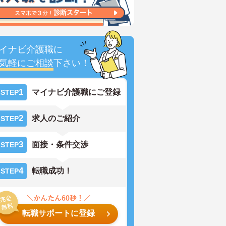
イナビ介護職に
気軽にご相談
下さい！
1
マイナビ介護職にご登録
STEP
2
求人のご紹介
STEP
3
面接・条件交渉
STEP
4
転職成功！
STEP
転職サポートに登録