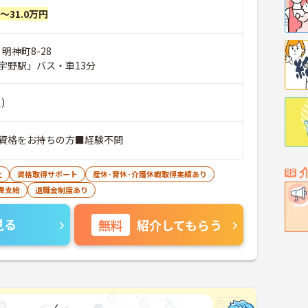
円～31.0万円
明神町8-28
宇野駅」バス・車13分
)
資格をお持ちの方■経験不問
上
資格取得サポート
産休･育休･介護休暇取得実績あり
費支給
退職金制度あり
見る
無料
紹介してもらう