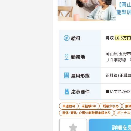
【岡
能型
給料
月収
18.5万
岡山県 玉野市
勤務地
ＪＲ宇野線「
雇用形態
正社員(正職員
応募要件
■いずれかの
車通勤可
未経験OK
残業少なめ
無資
産休･育休･介護休暇取得実績あり
ボーナス
詳細を