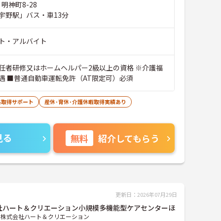
明神町8-28
宇野駅」バス・車13分
ト・アルバイト
任者研修又はホームヘルパー2級以上の資格 ※介護福
遇 ■普通自動車運転免許（AT限定可）必須
格取得サポート
産休･育休･介護休暇取得実績あり
見る
無料
紹介してもらう
更新日：2026年07月29日
社ハート＆クリエーション小規模多機能型ケアセンターほ
株式会社ハート＆クリエーション