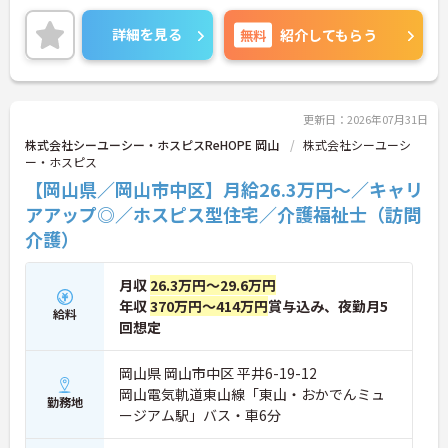
の業務からスタートし、無理なくホスピスケアの経
験を積むことができ、ゆくゆくは訪問介護員へステ
詳細を見る
無料
紹介してもらう
ップアップすることも可能です。残業は全社平均残
業月5時間程度と少なく、連続休暇の取得で支援金
が支給される独自の制度や、自由診療の割引が受け
られる福利厚生も充実しています。手厚い人員配置
で、24時間連携の訪問診療医もいるため、医療依存
更新日：2026年07月31日
度の高い方へのケアもチームで安心して取り組める
株式会社シーユーシー・ホスピスReHOPE 岡山
株式会社シーユーシ
環境です。
ー・ホスピス
【岡山県／岡山市中区】月給26.3万円～／キャリ
★おすすめPOINT★
【無理なくステップアップできる業務内容】
アアップ◎／ホスピス型住宅／介護福祉士（訪問
・実務未経験からでも挑戦可能です
介護）
・入浴介助なし、まずは生活支援や看護師のサポー
トからスタートできます
・資格取得支援制度を活用し、将来的に訪問介護員
月収
26.3万円～29.6万円
を目指せる環境です
年収
370万円～414万円
賞与込み、夜勤月5
給料
【手厚い待遇と働きやすさの両立】
回想定
・介護福祉士手当25,000円あり
・残業は全社平均残業月5時間程度と少なくプライ
ベートの時間を確保できます
岡山県 岡山市中区 平井6-19-12
・3日以上の連続休暇取得で支援金が支給される独
岡山電気軌道東山線「東山・おかでんミュ
勤務地
自の制度があります
ージアム駅」バス・車6分
・夏季・冬季の特別休暇があり年間休日は113日し
っかりと休めます