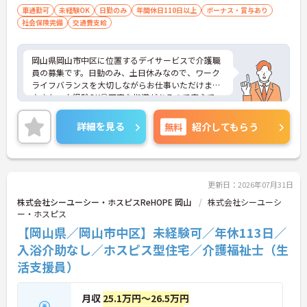
車通勤可
未経験OK
日勤のみ
年間休日110日以上
ボーナス・賞与あり
社会保険完備
交通費支給
岡山県岡山市中区に位置するデイサービスで介護職
員の募集です。日勤のみ、土日休みなので、ワーク
ライフバランスを大切しながらお仕事いただけます
♪また、未経験OK◎丁寧な指導があるので安心で
す！ご興味のある方はご面接のポイントお伝えしま
すのでご気軽にお問い合わせください。
詳細を見る
無料
紹介してもらう
更新日：2026年07月31日
株式会社シーユーシー・ホスピスReHOPE 岡山
株式会社シーユーシ
ー・ホスピス
【岡山県／岡山市中区】未経験可／年休113日／
入浴介助なし／ホスピス型住宅／介護福祉士（生
活支援員）
月収
25.1万円～26.5万円