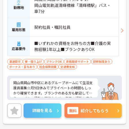
岡山電気軌道清輝橋線「清輝橋駅」バス・
勤務地
車7分
契約社員・嘱託社員
雇用形態
■いずれかの資格をお持ちの方■介護の実
応募要件
務経験1年以上■ブランクありOK
車通勤可
寮・借り上げ
ブランクOK
資格取得サポート
研修制度あり
ボーナス・賞与あり
社会保険完備
交通費支給
岡山県岡山市中区にあるグループホームにて生活支
援員募集☆月9日休みでプライベートの時間もしっ
かり確保できます。ブランクのある方も歓迎してお
り、マイカー通勤も可能なため、毎日の通勤も安心
です♪ご興味のある方には、面接対策ポイントな
ど、さらに詳細をご案内しますのでお気軽にご相談
詳細を見る
無料
紹介してもらう
ください！