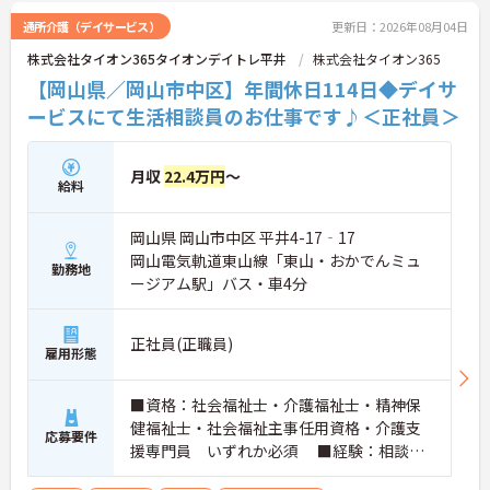
通所介護（デイサービス）
更新日：2026年08月04日
株式会社タイオン365タイオンデイトレ平井
株式会社タイオン365
【岡山県／岡山市中区】年間休日114日◆デイサ
ービスにて生活相談員のお仕事です♪＜正社員＞
月収
22.4万円
～
給料
岡山県 岡山市中区 平井4-17‐17
岡山電気軌道東山線「東山・おかでんミュ
勤務地
ージアム駅」バス・車4分
正社員(正職員)
雇用形態
■資格：社会福祉士・介護福祉士・精神保
健福祉士・社会福祉主事任用資格・介護支
応募要件
援専門員 いずれか必須 ■経験：相談員
経験必須（管理者経験やケアプラン作成経