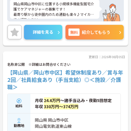
岡山県岡山市中区に位置する小規模多機能型居宅介
護でケアマネジャーの募集です！
最寄り駅から徒歩圏内のため通勤も楽々♪マイカー
での通勤もOK！
日勤のみのお仕事で、週休2日制！プライベートと
の両立を目指す方におすすめの環境です！
詳細を見る
無料
紹介してもらう
しっかりとしたフォロー体制で、経験に関わらず安
心してスタートできます。
こちらの求人にご興味がございましたら面接のポイ
ントもお伝えしますので是非ご応募お待ちしており
ます。
更新日：2026年08月05日
名称非公開 ※詳細はお問合せください
【岡山県／岡山市中区】希望休制度あり／賞与年
2回／社員給食あり（手当支給）◎＜施設／介護
職＞
月収
24.6万円
～諸手当込み・夜勤5回想定
給料
年収
330万円～374万円
岡山県 岡山市中区
勤務地
岡山電気軌道東山線