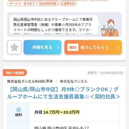
ボーナス・賞与あり
社会保険完備
交通費支給
岡山県岡山市中区にあるグループホームにて事業所
責任者兼管理者（候補）の募集☆月9日休みでプラ
イベートの時間もしっかり確保できます。マイカー
通勤も可能なため、毎日の通勤も安心です♪ご興味
のある方には、面接対策ポイントなど、さらに詳細
をご案内しますのでお気軽にご相談ください！
詳細を見る
無料
紹介してもらう
障がい者施設
更新日：2026年08月05日
株式会社ラシエルRASIEL平井
株式会社ラシエル
【岡山県/岡山市中区】月9休◎ブランクOK♪グ
ループホームにて生活支援員募集☆＜契約社員＞
月収
24.7万円～30.0万円
給料
岡山県 岡山市中区 平井6-8-17