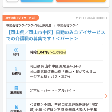
スを大切にした働き方が可能です。託児施設や子育
て支援制度も整っており、長く安定して勤務しやす
い環境です。ご興味のある方には、面接対策ポイン
トなどさらに詳細をお話いたしますので、お気軽に
通所介護（デイサービス）
更新日：2026年08月06日
ご相談ください。
株式会社ツクイツクイ岡山原尾島
株式会社ツクイ
【岡山県／岡山市中区】日勤のみ◎デイサービス
■ 未経験から学べる支援体制
での介護職の募集です！＜パート＞
未経験者も安心して働ける環境です
・社会福祉士資格が必須
時給
1,047円～1,086円
・経験不問
給料
・丁寧な指導体制あり
→ 医療分野で新たなキャリア形成を目指せます♪
岡山県 岡山市中区 原尾島4-14-8
岡山電気軌道東山線「東山・おかでんミュ
勤務地
■ 子育て世代も働きやすい環境
ージアム駅」バス・車7分
家庭との両立を支援する職場です
・託児施設あり
非常勤・パート・アルバイト
雇用形態
・育児時短勤務制度あり
・子の看護休暇制度あり
→ ライフステージに合わせて働き続けやすい環境で
＜資格＞不問、普通自動車運転免許(AT限定
す♪
可) 必須 ＜経験＞不問 ※無資格者:入社半年
応募要件