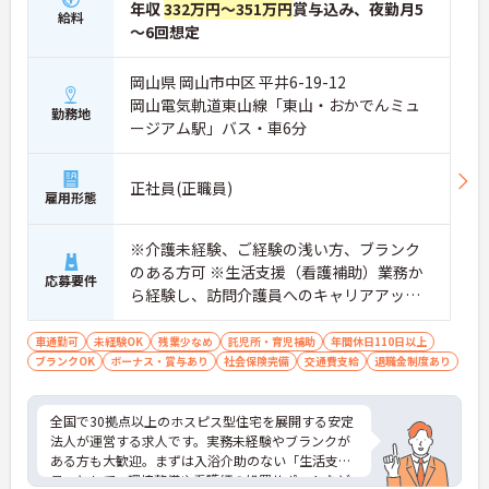
年収
332万円～351万円
賞与込み、夜勤月5
給料
～6回想定
岡山県 岡山市中区 平井6-19-12
岡山電気軌道東山線「東山・おかでんミュ
勤務地
ージアム駅」バス・車6分
正社員(正職員)
雇用形態
※介護未経験、ご経験の浅い方、ブランク
のある方可 ※生活支援（看護補助）業務か
応募要件
ら経験し、訪問介護員へのキャリアアップ
を目指せます
車通勤可
未経験OK
残業少なめ
託児所・育児補助
年間休日110日以上
ブランクOK
ボーナス・賞与あり
社会保険完備
交通費支給
退職金制度あり
全国で30拠点以上のホスピス型住宅を展開する安定
法人が運営する求人です。実務未経験やブランクが
ある方も大歓迎。まずは入浴介助のない「生活支援
員」として、環境整備や看護師の処置サポートなど