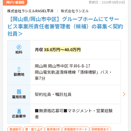
付金＋（プラス）」をご用意。子育て世代のキャリ
障がい者施設
更新日：2026年08月05日
アを強力に支援します。
株式会社ラシエルRASIEL平井
株式会社ラシエル
◆働きながら成長！資格取得を最大10万円補助 多職
種連携で専門知識が磨けるチームケア実践 頑張りや
【岡山県/岡山市中区】グループホームにてサー
スキルが給与・役職にしっかり反映。 明確なキャリ
ビス事業所責任者兼管理者（候補）の募集＜契約
アパス制度が整っている環境で、 目標を持って長く
社員＞
活躍できます！
月収
38.0万円～40.0万円
給料
岡山県 岡山市中区 平井6-8-17
岡山電気軌道清輝橋線「清輝橋駅」バス・
勤務地
車7分
契約社員・嘱託社員
雇用形態
■無資格応募可■マネジメント・営業経験
応募要件
者
車通勤可
寮・借り上げ
無資格OK
資格取得サポート
研修制度あり