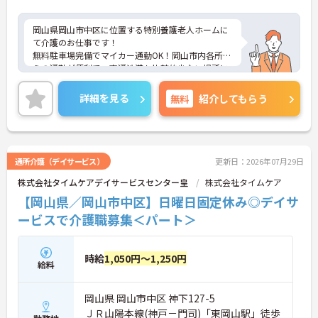
岡山県岡山市中区に位置する特別養護老人ホームに
て介護のお仕事です！
無料駐車場完備でマイカー通勤OK！岡山市内各所か
らの通勤が便利で、交通渋滞も比較的少ない場所に
あります♪
スタッフの年齢は20代～50代と幅広く、和気あいあ
詳細を見る
無料
紹介してもらう
いとしてチームケアを実践☆
介護の実務経験がない方も大歓迎！毎月施設内研修
もあり、介護のプロを目指せます！
ご興味がある方には、さらに詳細をお伝えしますい
たしますのでお気軽にお問合せください。
通所介護（デイサービス）
更新日：2026年07月29日
株式会社タイムケアデイサービスセンター皇
株式会社タイムケア
【岡山県／岡山市中区】日曜日固定休み◎デイサ
ービスで介護職募集＜パート＞
時給
1,050円～1,250円
給料
岡山県 岡山市中区 神下127-5
ＪＲ山陽本線(神戸－門司)「東岡山駅」徒歩