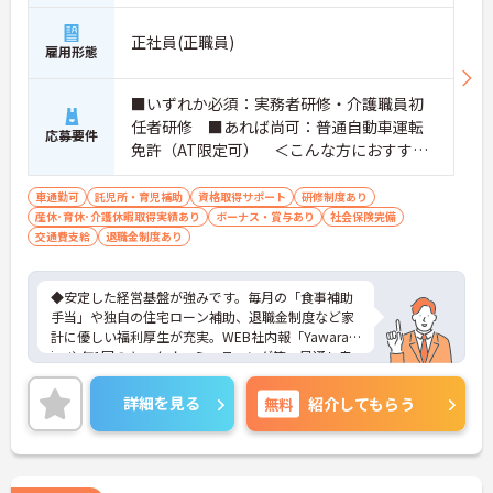
正社員(正職員)
雇用形態
■いずれか必須：実務者研修・介護職員初
任者研修 ■あれば尚可：普通自動車運転
応募要件
免許（AT限定可） ＜こんな方におすすめ
＞ワークライフバランスを大切にしたいと
お考えの方、入居者様それぞれに合わせ
車通勤可
託児所・育児補助
資格取得サポート
研修制度あり
産休･育休･介護休暇取得実績あり
た、温かいケアを提供したい方、これまで
ボーナス・賞与あり
社会保険完備
交通費支給
退職金制度あり
の介護分野でのご経験を有効に活用したい
方
◆安定した経営基盤が強みです。毎月の「食事補助
手当」や独自の住宅ローン補助、退職金制度など家
計に優しい福利厚生が充実。WEB社内報「Yawarag
i」や年1回のキックオフミーティング等、風通し良
く温かいコミュニケーションを育む環境が整ってい
ます。
詳細を見る
無料
紹介してもらう
◆若手～中高年まで幅広い年代が活躍中！短時間正
社員制度などライフスタイルに合わせた柔軟な働き
方が可能です。産休・育休の取得を推進しており、
復帰時には最大10万円支給の独自制度「育児休業給