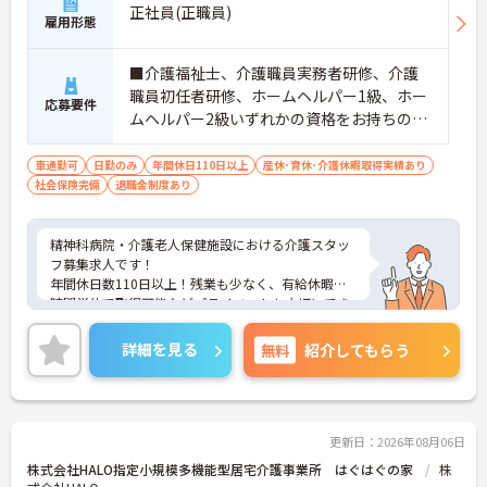
正社員(正職員)
【賞与実績最大185万円◎大手法人ならではの手厚
雇用形態
い待遇と福利厚生が魅力です】
・頑張りをしっかり還元する過去実績最大185万円
■介護福祉士、介護職員実務者研修、介護
の賞与や配偶者・お子様への手厚い扶養手当を支給
職員初任者研修、ホームヘルパー1級、ホー
しています
応募要件
・宿泊費補助などが受けられる独自の「ツクイPLU
ムヘルパー2級いずれかの資格をお持ちの方
S」や勤続3年以上の退職金制度を完備しています
※介護福祉士あれば尚良
・社内規定の範囲内で髪色や髪型をはじめネイルや
車通勤可
日勤のみ
年間休日110日以上
産休･育休･介護休暇取得実績あり
まつげエクステが自由であり自分らしさを大切に働
社会保険完備
退職金制度あり
けます
【有資格者のキャリアパス！手厚いチューター制度
と多彩な研修で専門性を高めます 】
精神科病院・介護老人保健施設における介護スタッ
・入社後1年間は専門のチューター（指導担当者）
フ募集求人です！
がマンツーマンで手厚くフォローするため新しい環
年間休日数110日以上！残業も少なく、有給休暇が1
境でも安心です
時間単位で取得可能などプライベートも大切にでき
・資格手当の支給や公的資格取得・自己啓発支援制
る環境です！
度を通じて有資格者のさらなるステップアップを後
ご興味ある方には、面接のポイントなど、さらに詳
詳細を見る
無料
紹介してもらう
押しします
細をお話致しますのでお気軽にご相談ください。
・階層別研修や所属先以外の事業所で行う交換研修
など豊富な教育プログラムで専門職としての成長を
サポートしています
更新日：2026年08月06日
株式会社HALO指定小規模多機能型居宅介護事業所 はぐはぐの家
株