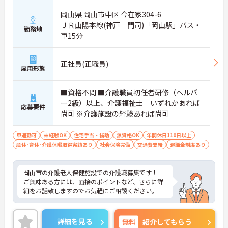
岡山県 岡山市中区 今在家304-6
ＪＲ山陽本線(神戸－門司)「岡山駅」バス・
勤務地
車15分
正社員(正職員)
雇用形態
■資格不問 ■介護職員初任者研修（ヘルパ
ー2級）以上、介護福祉士 いずれかあれば
応募要件
尚可 ※介護施設の経験あれば尚可
車通勤可
未経験OK
住宅手当・補助
無資格OK
年間休日110日以上
産休･育休･介護休暇取得実績あり
社会保険完備
交通費支給
退職金制度あり
岡山市の介護老人保健施設での介護職募集です！
ご興味ある方には、面接のポイントなど、さらに詳
細をお話致しますのでお気軽にご相談ください。
詳細を見る
無料
紹介してもらう