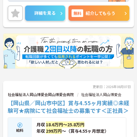
イベートとの両立を目指しやすい環境です。賞与は
過去実績で計4.65ヶ月分が支給されており、安定し
詳細を見る
無料
紹介してもらう
た待遇も魅力です。また、託児施設や育児時短勤務
制度、子の看護休暇制度など子育て支援も充実して
おり、長く働きやすい職場環境が整っています。ご
興味のある方には、面接対策ポイントなどさらに詳
細をお話いたしますので、お気軽にご相談くださ
い。
■ 未経験でも安心の教育体制
未経験から始めやすい職場です
・マンツーマン指導体制あり
・未経験者歓迎
更新日：2026年08月07日
・経験者優遇
→ 安心して業務を習得しながら成長できる環境です
社会福祉法人岡山博愛会岡山博愛会病院
社会福祉法人岡山博愛会
♪
【岡山県／岡山市中区】賞与4.55ヶ月実績◎未経
験可★病院にて社会福祉士の募集です＜正社員＞
■ 子育て支援制度が充実
月収
18.6万円～25.8万円
子育て世代も働きやすい職場です
給料
年収
299万円
～（賞与4.55ヶ月想定）
・育休取得率100％