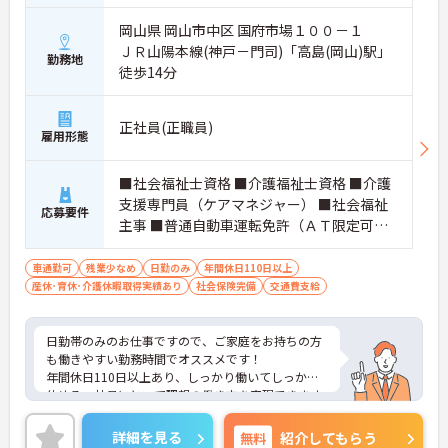
岡山県 岡山市中区 国府市場１００－１
ＪＲ山陽本線(神戸－門司)「高島(岡山)駅」
勤務地
徒歩14分
正社員(正職員)
雇用形態
■社会福祉士資格 ■介護福祉士資格 ■介護
支援専門員（ケアマネジャー） ■社会福祉
応募要件
主事 ■普通自動車運転免許（ＡＴ限定可）
■ワード、エクセルの簡単な操作、インタ
ーネットの閲覧ができる方 ■介護施設での
車通勤可
残業少なめ
日勤のみ
年間休日110日以上
産休･育休･介護休暇取得実績あり
勤務実績のある方歓迎
社会保険完備
交通費支給
日勤帯のみのお仕事ですので、ご家庭をお持ちの方
も働きやすい勤務時間でオススメです！
年間休日110日以上あり、しっかり働いてしっかり
休める、社員にとって理想の働き方を実現できます
♪
ご興味ある方には、面接対策ポイントなど、さらに
詳細を見る
無料
紹介してもらう