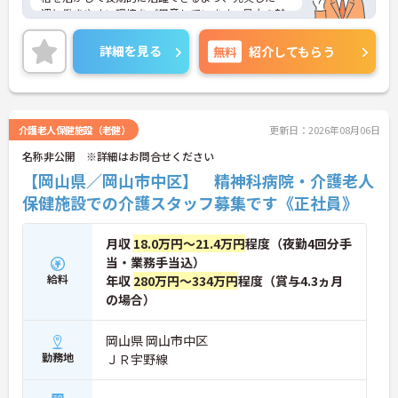
遇と働きやすい環境をご用意しています。最大の魅
力は夜勤なしの日勤のみで年間休日は119日しっか
り確保できる点にあります。毎月付与されるリフレ
詳細を見る
無料
紹介してもらう
ッシュ休暇を利用して連休の取得も可能です。ま
た、子育てサポート企業として「くるみん認定」を
取得しており、こども休暇や充実した扶養手当など
ご家庭との両立を後押しする制度が整っています。
入社後1年間は専用のチューターがつき手厚くフォ
介護老人保健施設（老健）
更新日：2026年08月06日
ローするため、新しい環境への不安を軽減できま
名称非公開 ※詳細はお問合せください
す。最大185万円の賞与支給の実績や、宿泊費補助
等の独自の福利厚生制度も備わっており、有資格者
【岡山県／岡山市中区】 精神科病院・介護老人
の方がご自身の個性を大切にしながらやりがいを持
保健施設での介護スタッフ募集です《正社員》
って働き続けられるおすすめの職場です。
★おすすめPOINT★
月収
18.0万円～21.4万円
程度（夜勤4回分手
【夜勤なし×年間休日119日！オンオフのメリハリ
当・業務手当込）
をつけて働ける環境です】
給料
年収
280万円～334万円
程度（賞与4.3ヵ月
・身体への負担が少ない夜勤なしの勤務で年間休日
の場合）
119日がしっかりと確保されています
・毎月1日付与されるリフレッシュ休暇と有給を組
み合わせて連休を取得しプライベートを満喫できま
岡山県 岡山市中区
す
勤務地
ＪＲ宇野線
・子育てサポート企業として「くるみん認定」を取
得しており未就学児向けのこども休暇など支援体制
が万全です