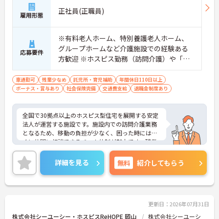
【安心の教育・チームサポート体制】
正社員(正職員)
・手厚い人員配置で困った時もすぐに相談可能です
雇用形態
・2日間のオンライン研修と個人のペースに合わせ
たOJTを実施しています
※有料老人ホーム、特別養護老人ホーム、
グループホームなど介護施設での経験ある
応募要件
方歓迎 ※ホスピス勤務（訪問介護）や「看
取り」が初めての方も可
車通勤可
残業少なめ
託児所・育児補助
年間休日110日以上
ボーナス・賞与あり
社会保険完備
交通費支給
退職金制度あり
全国で30拠点以上のホスピス型住宅を展開する安定
法人が運営する施設です。施設内での訪問介護業務
となるため、移動の負担が少なく、困った時にはす
ぐに仲間に相談できるチーム体制が魅力です。残業
は全社平均残業月5時間程度と少なく、3日以上の連
続休暇で支援金が支給される独自の制度や、美容皮
詳細を見る
無料
紹介してもらう
膚科などの割引が受けられる福利厚生も充実してい
ます。ホスピスケアが初めてでも、充実した入社時
研修と資格取得支援制度を活用し、専門性を高めな
がらご自身のキャリアアップを目指すことができま
す。ご入居者さまの生きる喜びに寄り添いながらチ
更新日：2026年07月31日
ームで協力しながらより良いケアを提供したい方に
株式会社シーユーシー・ホスピスReHOPE 岡山
株式会社シーユーシ