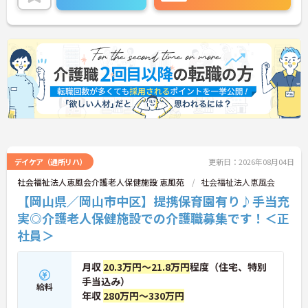
詳細をお話しいたしますのでお気軽にご相談くださ
い。
デイケア（通所リハ）
更新日：2026年08月04日
社会福祉法人恵風会介護老人保健施設 恵風苑
社会福祉法人恵風会
【岡山県／岡山市中区】提携保育園有り♪手当充
実◎介護老人保健施設での介護職募集です！＜正
社員＞
月収
20.3万円～21.8万円
程度（住宅、特別
手当込み）
給料
年収
280万円～330万円