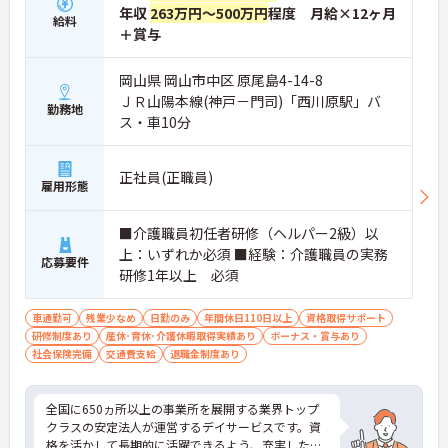
年収
263万円～500万円
程度 月給×12ヶ月
給料
＋賞与
岡山県 岡山市中区 原尾島4-14-8
ＪＲ山陽本線(神戸－門司)「西川原駅」バ
勤務地
ス・車10分
正社員(正職員)
雇用形態
■介護職員初任者研修（ヘルパー2級）以
上：いずれか必須 ■経験：介護職員の実務
応募要件
研修1年以上 必須
車通勤可
残業少なめ
日勤のみ
年間休日110日以上
資格取得サポート
研修制度あり
産休･育休･介護休暇取得実績あり
ボーナス・賞与あり
社会保険完備
交通費支給
退職金制度あり
全国に650ヵ所以上の事業所を展開する業界トップ
クラスの安定法人が運営するデイサービスです。資
格を活かして長期的に活躍できるよう、充実した待