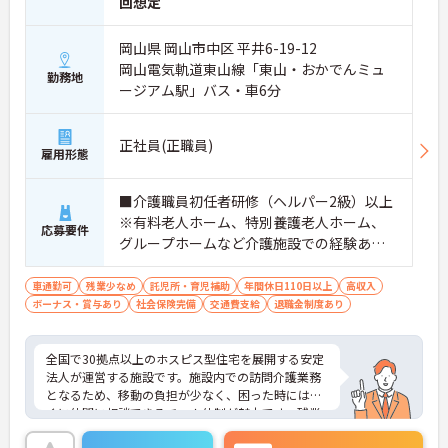
回想定
【手厚い待遇と働きやすさの両立】
・残業は全社平均残業月5時間程度と少なくプライ
岡山県 岡山市中区 平井6-19-12
ベートの時間を確保できます
岡山電気軌道東山線「東山・おかでんミュ
・3日以上の連続休暇取得で支援金が支給される独
勤務地
自の制度があります
ージアム駅」バス・車6分
・夏季・冬季の特別休暇があり年間休日は113日し
っかりと休めます
【安心の教育・チームサポート体制】
正社員(正職員)
雇用形態
・手厚い人員配置で困った時もすぐに相談可能です
・2日間のオンライン研修と個人のペースに合わせ
たOJTを実施しています
■介護職員初任者研修（ヘルパー2級）以上
※有料老人ホーム、特別養護老人ホーム、
応募要件
グループホームなど介護施設での経験ある
方歓迎 ※ホスピス勤務（訪問介護）や「看
取り」が初めての方も可
車通勤可
残業少なめ
託児所・育児補助
年間休日110日以上
高収入
ボーナス・賞与あり
社会保険完備
交通費支給
退職金制度あり
全国で30拠点以上のホスピス型住宅を展開する安定
法人が運営する施設です。施設内での訪問介護業務
となるため、移動の負担が少なく、困った時にはす
ぐに仲間に相談できるチーム体制が魅力です。残業
は全社平均残業月5時間程度と少なく、3日以上の連