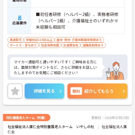
一時金も別途支給されています。
・入社半年でリーダーを任されたスタッフの実績が
あるなど、年次にかかわらず頑張りが評価され、キ
■初任者研修（ヘルパー2級）、実務者研修
ャリアアップを実現できる職場環境です
（ヘルパー1級）、介護福祉士のいずれか※
【働きやすい休日・残業面と、長く安心して働ける
応募要件
未経験も相談可
福利厚生が魅力です】
・月9日公休に加え、夏季・冬季休暇各3日が確保さ
れており（年間休日113日）、オンオフのメリハリ
車通勤可
年間休日110日以上
産休･育休･介護休暇取得実績あり
をつけて働くことができます。
ボーナス・賞与あり
社会保険完備
交通費支給
退職金制度あり
・全社平均残業月5時間程度と、業界平均を大きく
下回る少ない残業時間を実現しています
・退職金制度（勤続3年以上）・保育手当・育児短
マイカー通勤可と通いやすいです！ご興味ある方に
時間勤務・マインドフルネスプログラムなど、長期
は、面接対策ポイントなど、さらに詳細をお話しい
的に安心して働き続けるための制度が充実していま
たしますのでお気軽にご相談ください！
す
詳細を見る
無料
紹介してもらう
特別養護老人ホーム（特養）
更新日：2026年07月29日
社会福祉法人廣仁会特別養護老人ホーム いやしの杜
社会福祉法人廣
仁会