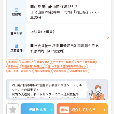
・育児時短勤務制度あり
・子の看護休暇制度あり
岡山県 岡山市中区 江崎456-2
→ ライフステージに合わせて長く働きやすい環境で
ＪＲ山陽本線(神戸－門司)「岡山駅」バス・
勤務地
す♪
車20分
■ 福利厚生と休暇制度が充実
正社員(正職員)
雇用形態
働きやすさに配慮された環境です
・無料駐車場あり
■社会福祉士必須 ■普通自動車運転免許あ
・託児施設あり
応募要件
れば尚可（AT限定可）
・リフレッシュ休暇、バースデー休暇あり
→ 仕事とプライベートの両立を目指しやすい職場で
す♪
車通勤可
未経験OK
残業少なめ
住宅手当・補助
託児所・育児補助
日勤のみ
年間休日110日以上
産休･育休･介護休暇取得実績あり
ボーナス・賞与あり
社会保険完備
交通費支給
退職金制度あり
岡山県岡山市中区に位置する病院で医療ソーシャル
ワーカーの募集です。
院内の入退院サポートセンターにて入退院支援や他
病院との連携業務に携わるお仕事です。社会福祉士
資格を活かしながら、未経験の方も丁寧な指導のも
とでスタートできます。時間外労働がなく、年間休
詳細を見る
無料
紹介してもらう
日115日を確保しているため、ワークライフバラン