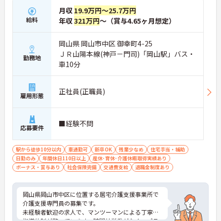
月収
19.9万円～25.7万円
給料
年収
321万円
～（賞与4.65ヶ月想定）
岡山県 岡山市中区 御幸町4-25
ＪＲ山陽本線(神戸－門司)「岡山駅」バス・
勤務地
車10分
正社員(正職員)
雇用形態
■経験不問
応募要件
駅から徒歩10分以内
車通勤可
新卒OK
残業少なめ
住宅手当・補助
日勤のみ
年間休日110日以上
産休･育休･介護休暇取得実績あり
ボーナス・賞与あり
社会保険完備
交通費支給
退職金制度あり
岡山県岡山市中区に位置する居宅介護支援事業所で
介護支援専門員の募集です。
未経験者歓迎の求人で、マンツーマンによる丁寧な
指導体制が整っています。時間外労働がなく、プラ