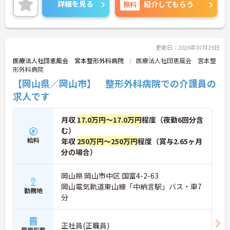
続休暇で支援金が支給される独自の制度や、美容皮
詳細を見る
無料
紹介してもらう
膚科などの割引が受けられる福利厚生も充実してい
ます。ホスピスケアが初めてでも、充実した入社時
研修と資格取得支援制度を活用し、専門性を高めな
がらご自身のキャリアアップを目指すことができま
す。ご入居者さまの生きる喜びに寄り添いながらチ
更新日：2026年07月29日
ームで協力しながらより良いケアを提供したい方に
医療法人社団恵風会 宮本整形外科病院
医療法人社団恵風会 宮本整
ぴったりの環境です。
形外科病院
【岡山県／岡山市】 整形外科病院での介護員の
★おすすめPOINT★
【「看取り・難病ケアのプロ」として成長できる環
求人です
境が整っています】
・がん末期・神経難病の方に特化したホスピス型住
月収
17.0万円～17.0万円
程度（夜勤6回分含
宅ならではの専門的なスキルを、日常業務の中で習
得することができます
む）
・入社時は先輩スタッフの同行訪問からスタートす
給料
年収
250万円～250万円
程度（賞与2.65ヶ月
るため、訪問介護未経験の方も安心して業務に慣れ
分の場合）
ることができます
・訪問診療医と24時間連携し、チームで看取りに取
岡山県 岡山市中区 国富4-2-63
り組む体制が整っているため、「看取りのプロ」と
して他施設では得られない経験を積むことができま
岡山電気軌道東山線「中納言駅」バス・車7
勤務地
す
分
【頑張りがしっかり給与・評価に反映される職場で
す】
・処遇改善手当78,000円、賞与は年2回＋処遇改善
正社員(正職員)
雇用形態