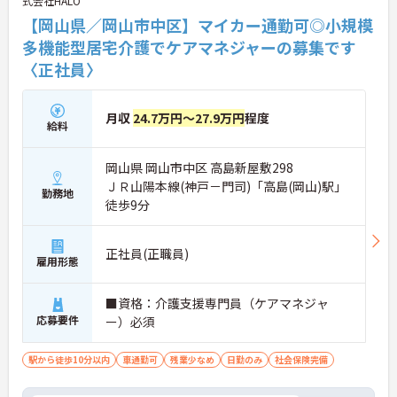
式会社HALO
【岡山県／岡山市中区】マイカー通勤可◎小規模
多機能型居宅介護でケアマネジャーの募集です
〈正社員〉
月収
24.7万円～27.9万円
程度
給料
岡山県 岡山市中区 高島新屋敷298
ＪＲ山陽本線(神戸－門司)「高島(岡山)駅」
勤務地
徒歩9分
正社員(正職員)
雇用形態
■資格：介護支援専門員（ケアマネジャ
応募要件
ー）必須
駅から徒歩10分以内
車通勤可
残業少なめ
日勤のみ
社会保険完備