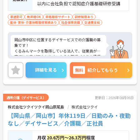
以内に会社負担で認知症介護基礎研修受講
■ 福利厚生と休日制度が充実
車通勤可
無資格OK
資格取得サポート
研修制度あり
働きやすさに配慮された職場です
産休･育休･介護休暇取得実績あり
社会保険完備
交通費支給
・年間休日115日
・時間外労働なし
・フィットネスマシン無料利用可
岡山市中区に位置するデイサービスでの介護職の募
→ 仕事とプライベートのメリハリをつけて働けます
集です！
♪
くるみんマークを取得している法人で、従業員が子
育てと仕事が両立しやすいような職場づくりを積極
的に行っています。
ご興味ある方には、面接対策ポイントなど、さらに
詳細を見る
無料
紹介してもらう
詳細をお話しいたしますのでお気軽にご相談くださ
い！
通所介護（デイサービス）
更新日：2026年08月06日
株式会社ツクイツクイ岡山原尾島
株式会社ツクイ
【岡山県／岡山市】年休119日／日勤のみ・夜勤
なし／デイサービス／介護職／正社員
月収
20.6万円～26.3万円
程度