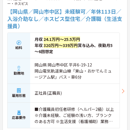
ぴったりの環境です。
ー・ホスピス
【岡山県／岡山市中区】未経験可／年休113日／
★おすすめPOINT★
【「看取り・難病ケアのプロ」として成長できる環
入浴介助なし／ホスピス型住宅／介護職（生活支
境が整っています】
援員）
・がん末期・神経難病の方に特化したホスピス型住
宅ならではの専門的なスキルを、日常業務の中で習
得することができます
月収
24.1万円～25.5万円
・入社時は先輩スタッフの同行訪問からスタートす
年収
320万円～339万円
賞与込み、夜勤月5
給料
るため、訪問介護未経験の方も安心して業務に慣れ
～6回想定
ることができます
・訪問診療医と24時間連携し、チームで看取りに取
り組む体制が整っているため、「看取りのプロ」と
岡山県 岡山市中区 平井6-19-12
して他施設では得られない経験を積むことができま
岡山電気軌道東山線「東山・おかでんミュ
勤務地
す
ージアム駅」バス・車6分
【頑張りがしっかり給与・評価に反映される職場で
す】
・介護福祉士手当25,000円、処遇改善手当78,000
正社員(正職員)
円、賞与は年2回＋処遇改善一時金も別途支給され
雇用形態
ています。
・入社半年でリーダーを任されたスタッフの実績が
■介護職員初任者研修（ヘルパー2級）以上
あるなど、年次にかかわらず頑張りが評価され、キ
※介護未経験、ご経験の浅い方、ブランク
ャリアアップを実現できる職場環境です
応募要件
のある方可 ※生活支援（看護補助）業務か
【働きやすい休日・残業面と、長く安心して働ける
福利厚生が魅力です】
ら経験し、訪問介護員へのキャリアアップ