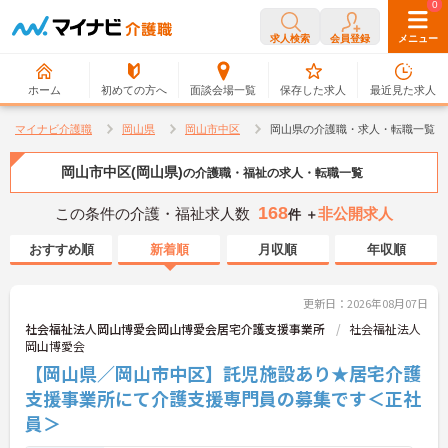
0
0
求人検索
会員登録
メニュー
ホーム
初めての方へ
面談会場一覧
保存した求人
最近見た求人
マイナビ介護職
岡山県
岡山市中区
岡山県の介護職・求人・転職一覧
岡山市中区(岡山県)
の介護職・福祉の求人・転職一覧
168
この条件の介護・福祉求人数
非公開求人
件 ＋
おすすめ順
新着順
月収順
年収順
更新日：2026年08月07日
社会福祉法人岡山博愛会岡山博愛会居宅介護支援事業所
社会福祉法人
岡山博愛会
【岡山県／岡山市中区】託児施設あり★居宅介護
支援事業所にて介護支援専門員の募集です＜正社
員＞