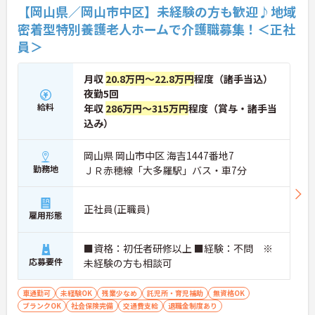
【岡山県／岡山市中区】未経験の方も歓迎♪地域
密着型特別養護老人ホームで介護職募集！＜正社
員＞
月収
20.8万円～22.8万円
程度（諸手当込）
夜勤5回
給料
年収
286万円～315万円
程度（賞与・諸手当
込み）
岡山県 岡山市中区 海吉1447番地7
勤務地
ＪＲ赤穂線「大多羅駅」バス・車7分
正社員(正職員)
雇用形態
■資格：初任者研修以上 ■経験：不問 ※
応募要件
未経験の方も相談可
車通勤可
未経験OK
残業少なめ
託児所・育児補助
無資格OK
ブランクOK
社会保険完備
交通費支給
退職金制度あり