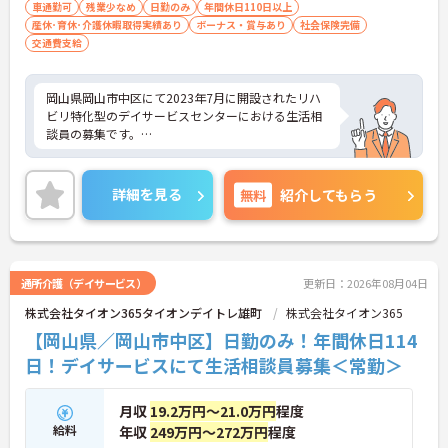
験あるかた優遇） ※PCスキル：Word・E
車通勤可
残業少なめ
日勤のみ
年間休日110日以上
産休･育休･介護休暇取得実績あり
xcelの簡単な操作、インターネットの閲覧
ボーナス・賞与あり
社会保険完備
交通費支給
■普通自動車運転免許（AT限定可）：必須
岡山県岡山市中区にて2023年7月に開設されたリハ
ビリ特化型のデイサービスセンターにおける生活相
談員の募集です。
残業は月平均5時間程度なので、ワークライフバラ
ンスを保ちながらご勤務いただけます。また、日曜
詳細を見る
無料
紹介してもらう
は固定休なので、プライベートを大切にしながらご
勤務いただけます。
ご興味のある方には、面接対策ポイントなど、さら
に詳細をお話しいたしますのでお気軽にご相談くだ
通所介護（デイサービス）
更新日：2026年08月04日
さい！
株式会社タイオン365タイオンデイトレ雄町
株式会社タイオン365
【岡山県／岡山市中区】日勤のみ！年間休日114
日！デイサービスにて生活相談員募集＜常勤＞
月収
19.2万円～21.0万円
程度
給料
年収
249万円～272万円
程度