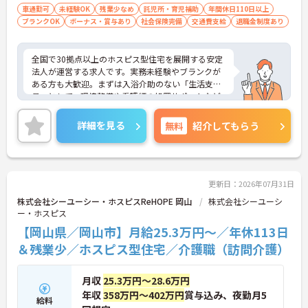
・月9日公休に加え、夏季・冬季休暇各3日が確保さ
を目指せます
車通勤可
未経験OK
残業少なめ
託児所・育児補助
年間休日110日以上
れており（年間休日113日）、オンオフのメリハリ
ブランクOK
ボーナス・賞与あり
社会保険完備
交通費支給
退職金制度あり
をつけて働くことができます。
・全社平均残業月5時間程度と、業界平均を大きく
下回る少ない残業時間を実現しています
全国で30拠点以上のホスピス型住宅を展開する安定
・退職金制度（勤続3年以上）・保育手当・育児短
法人が運営する求人です。実務未経験やブランクが
時間勤務・マインドフルネスプログラムなど、長期
ある方も大歓迎。まずは入浴介助のない「生活支援
的に安心して働き続けるための制度が充実していま
員」として、環境整備や看護師の処置サポートなど
す
の業務からスタートし、無理なくホスピスケアの経
験を積むことができ、ゆくゆくは訪問介護員へステ
詳細を見る
無料
紹介してもらう
ップアップすることも可能です。残業は全社平均月5
時間程度と少なく、連続休暇の取得で支援金が支給
される独自の制度や、自由診療の割引が受けられる
福利厚生も充実しています。手厚い人員配置で、24
時間連携の訪問診療医もいるため、医療依存度の高
更新日：2026年07月31日
い方へのケアもチームで安心して取り組める環境で
株式会社シーユーシー・ホスピスReHOPE 岡山
株式会社シーユーシ
す。
ー・ホスピス
【岡山県／岡山市】月給25.3万円～／年休113日
★おすすめPOINT★
【無理なくステップアップできる業務内容】
＆残業少／ホスピス型住宅／介護職（訪問介護）
・実務未経験からでも挑戦可能です
・入浴介助なし、まずは生活支援や看護師のサポー
月収
25.3万円～28.6万円
トからスタートできます
・資格取得支援制度を活用し、将来的に訪問介護員
年収
358万円～402万円
賞与込み、夜勤月5
給料
を目指せる環境です