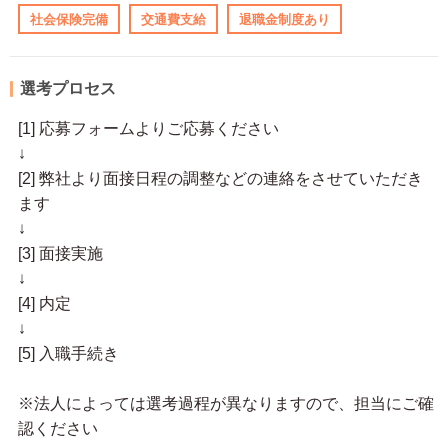
社会保険完備
交通費支給
退職金制度あり
選考プロセス
[1] 応募フォームよりご応募ください
↓
[2] 弊社より面接日程の調整などの連絡をさせていただき
ます
↓
[3] 面接実施
↓
[4] 内定
↓
[5] 入職手続き
※法人によっては選考過程が異なりますので、担当にご確
認ください