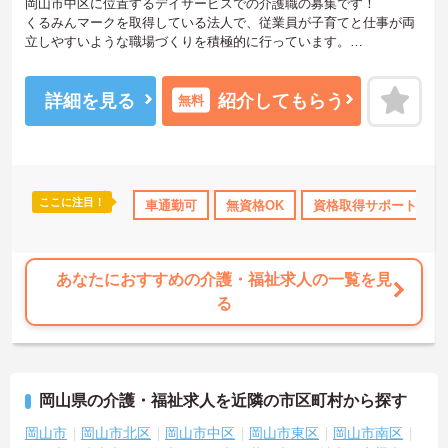
岡山市中区に位置するデイサービスでの介護職の募集です！
くるみんマークを取得している法人で、従業員が子育てと仕事が両
立しやすいような職場づくりを積極的に行っています。
ご興味ある方には、面接対策ポイントなど、さらに詳細をお話しい
たしますのでお気軽にご相談ください！
詳細を見る
紹介してもらう
無料
ここに注目！
無資格OK
年間休日110日以上
車通勤可
無資格OK
産休･育休･介護休暇取得実績あり
資格取得サポート
あなたにおすすめの介護・福祉求人の一覧を見
る
岡山県の介護・福祉求人を近隣の市区町村から探す
岡山市
岡山市北区
岡山市中区
岡山市東区
岡山市南区