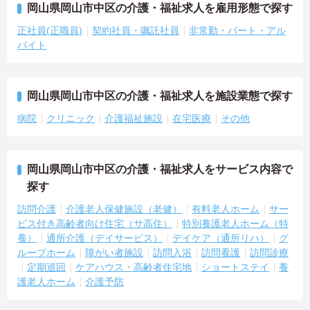
岡山県岡山市中区の介護・福祉求人を雇用形態で探す
正社員(正職員)
契約社員・嘱託社員
非常勤・パート・アル
バイト
岡山県岡山市中区の介護・福祉求人を施設業態で探す
病院
クリニック
介護福祉施設
在宅医療
その他
岡山県岡山市中区の介護・福祉求人をサービス内容で
探す
訪問介護
介護老人保健施設（老健）
有料老人ホーム
サー
ビス付き高齢者向け住宅（サ高住）
特別養護老人ホーム（特
養）
通所介護（デイサービス）
デイケア（通所リハ）
グ
ループホーム
障がい者施設
訪問入浴
訪問看護
訪問診療
定期巡回
ケアハウス・高齢者住宅地
ショートステイ
養
護老人ホーム
介護予防