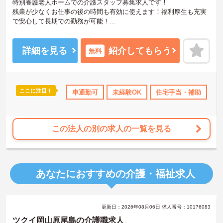
特別養護老人ホームでの介護スタッフ募集求人です！
残業が少なくお仕事の後の時間も有効に使えます！福利厚生も充実
で安心して長期での勤務が可能！
ご興味ある方には、面接のポイントなど、さらに詳細をお話致しま
すのでお気軽にご相談ください。
詳細を見る
紹介してもらう
無料
ここに注目！
資格取得サポート
産休･育休･介護休暇取得実績あり
車通勤可
未経験OK
住宅手当・補助
社会保険完備
資
この法人の別の求人の一覧を見る
あなたにおすすめの介護・福祉求人
更新日：2026年08月06日 求人番号：10176083
ツクイ岡山原尾島の介護職求人