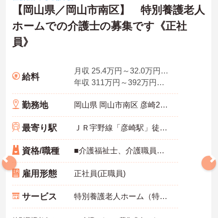
【岡山県／岡山市南区】 特別養護老人
ホームでの介護士の募集です《正社
員》
月収 25.4万円～32.0万円程度（夜勤5回分手当含む諸手当込）
給料
年収 311万円～392万円程度（賞与3.05ヵ月の場合）
勤務地
岡山県 岡山市南区 彦崎2300
最寄り駅
ＪＲ宇野線「彦崎駅」徒歩13分
資格/職種
■介護福祉士、介護職員実務者研修、介護職員初任者研修、ホームヘルパー1級、ホームヘルパー2級いずれかの資格をお持ちの方 ※未経験者相談可能
雇用形態
正社員(正職員)
サービス
特別養護老人ホーム（特養）