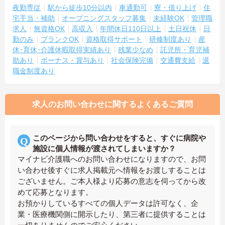
夜勤専従
駅から徒歩10分以内
車通勤可
寮・借り上げ
住
宅手当・補助
オープニングスタッフ募集
未経験OK
管理職
求人
無資格OK
高収入
年間休日110日以上
土日祝休
日
勤のみ
ブランクOK
資格取得サポート
研修制度あり
産
休･育休･介護休暇取得実績あり
残業少なめ
託児所・育児補
助あり
ボーナス・賞与あり
社会保険完備
交通費支給
退
職金制度あり
求人のお問い合わせに関するよくあるご質問
このページから問い合わせをすると、すぐに病院や
施設に個人情報が渡されてしまいますか？
マイナビ介護職へのお問い合わせになりますので、お問
い合わせ後すぐに求人掲載元へ情報をお渡しすることは
ございません。ご本人様より応募の意志を伺ってから改
めて応募となります。
お預かりしているすべての個人データは許可なく、企
業・医療機関側に開示したり、第三者に提供することは