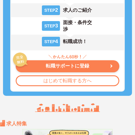
2
求人のご紹介
STEP
面接・条件交
3
STEP
渉
4
転職成功！
STEP
転職サポートに登録
はじめて転職する方へ
求人特集