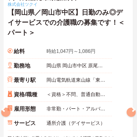
株式会社ツクイ
【岡山県／岡山市中区】日勤のみ◎デ
イサービスでの介護職の募集です！＜
パート＞
給料
時給1,047円～1,086円
勤務地
岡山県 岡山市中区 原尾島4-14-8
最寄り駅
岡山電気軌道東山線「東山・おかでんミュージアム駅」バス・車7分
資格/職種
＜資格＞不問、普通自動車運転免許(AT限定可) 必須 ＜経験＞不問 ※無資格者:入社半年以内に会社負担で認知症介護基礎研修受講
雇用形態
非常勤・パート・アルバイト
サービス
通所介護（デイサービス）