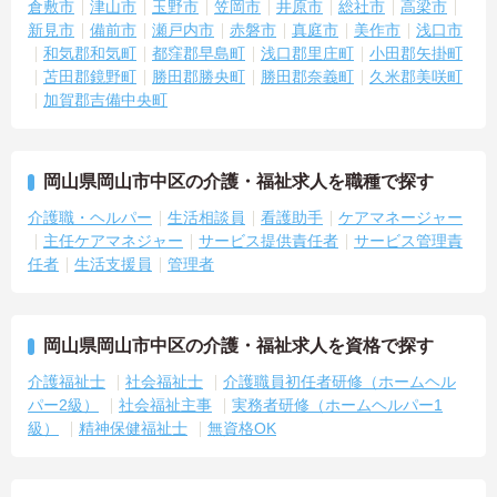
倉敷市
津山市
玉野市
笠岡市
井原市
総社市
高梁市
新見市
備前市
瀬戸内市
赤磐市
真庭市
美作市
浅口市
和気郡和気町
都窪郡早島町
浅口郡里庄町
小田郡矢掛町
苫田郡鏡野町
勝田郡勝央町
勝田郡奈義町
久米郡美咲町
加賀郡吉備中央町
岡山県岡山市中区の介護・福祉求人を職種で探す
介護職・ヘルパー
生活相談員
看護助手
ケアマネージャー
主任ケアマネジャー
サービス提供責任者
サービス管理責
任者
生活支援員
管理者
岡山県岡山市中区の介護・福祉求人を資格で探す
介護福祉士
社会福祉士
介護職員初任者研修（ホームヘル
パー2級）
社会福祉主事
実務者研修（ホームヘルパー1
級）
精神保健福祉士
無資格OK