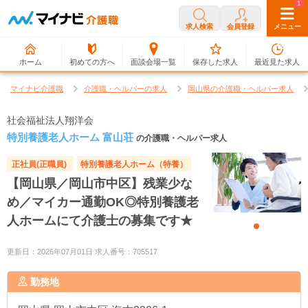
0
1
求人検索
会員登録
メニュー
ホーム
初めての方へ
面談会場一覧
保存した求人
最近見た求人
マイナビ介護職
介護職・ヘルパーの求人
岡山県の介護職・ヘルパー求人
社会福祉法人翔洋会
特別養護老人ホーム 富山荘
の介護職・ヘルパー求人
正社員(正職員)
特別養護老人ホーム（特養）
【岡山県／岡山市中区】残業少な
め／マイカー通勤OK◎特別養護老
人ホームにて介護士の募集です★
更新日：2026年07月01日 求人番号：705517
勤務地