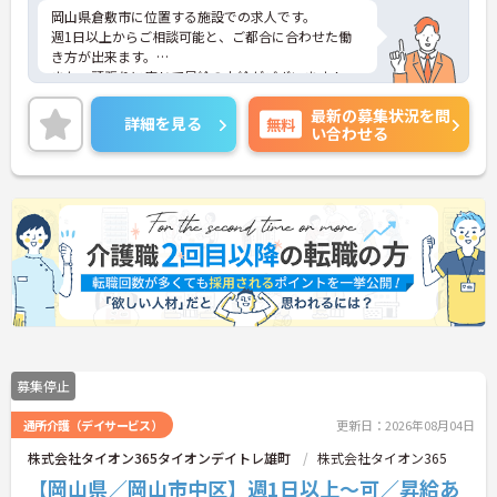
岡山県倉敷市に位置する施設での求人です。
週1日以上からご相談可能と、ご都合に合わせた働
き方が出来ます。
また、頑張りに応じて昇給の支給がございます！
ご興味のある方には、面接対策ポイントなど、さら
最新の募集状況を問
に詳細をお話しいたしますので、お気軽にご相談く
詳細を見る
無料
い合わせる
ださい。
募集停止
通所介護（デイサービス）
更新日：2026年08月04日
株式会社タイオン365タイオンデイトレ雄町
株式会社タイオン365
【岡山県／岡山市中区】週1日以上～可／昇給あ