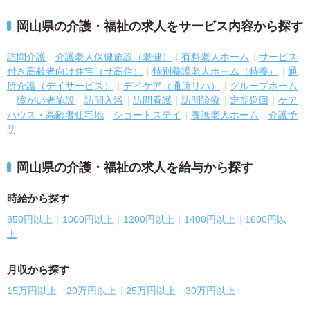
岡山県の介護・福祉の求人をサービス内容から探す
訪問介護
介護老人保健施設（老健）
有料老人ホーム
サービス
付き高齢者向け住宅（サ高住）
特別養護老人ホーム（特養）
通
所介護（デイサービス）
デイケア（通所リハ）
グループホーム
障がい者施設
訪問入浴
訪問看護
訪問診療
定期巡回
ケア
ハウス・高齢者住宅地
ショートステイ
養護老人ホーム
介護予
防
岡山県の介護・福祉の求人を給与から探す
時給から探す
850円以上
1000円以上
1200円以上
1400円以上
1600円以
上
月収から探す
15万円以上
20万円以上
25万円以上
30万円以上