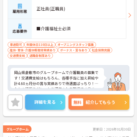
正社員(正職員)
雇用形態
■介護福祉士必須
応募要件
車通勤可
年間休日110日以上
オープニングスタッフ募集
産休･育休･介護休暇取得実績あり
ボーナス・賞与あり
社会保険完備
交通費支給
退職金制度あり
岡山県倉敷市のグループホームで介護職員の募集で
す！交通費支給はもちろん、各種手当に加え昇給や
計4.60ヵ月分の賞与実績ありで待遇面ばっちり！あ
なたの頑張りがしっかり評価される職場です◎ま
た、残業がないため、お仕事終わりの予定が立てや
すいのも嬉しいポイント♪ご興味のある方は面接ポ
詳細を見る
無料
紹介してもらう
イントをお伝えしますので、お気軽にご連絡くださ
い！
グループホーム
更新日：2026年01月30日