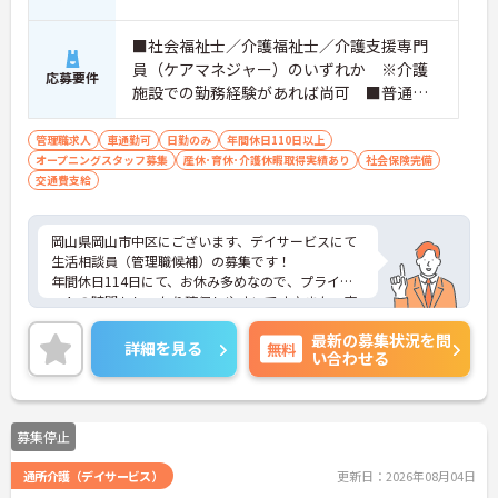
■社会福祉士／介護福祉士／介護支援専門
員（ケアマネジャー）のいずれか ※介護
応募要件
施設での勤務経験があれば尚可 ■普通自
動車運転免許必須（AT限定可）
管理職求人
車通勤可
日勤のみ
年間休日110日以上
オープニングスタッフ募集
産休･育休･介護休暇取得実績あり
社会保険完備
交通費支給
岡山県岡山市中区にございます、デイサービスにて
生活相談員（管理職候補）の募集です！
年間休日114日にて、お休み多めなので、プライベ
ートの時間もしっかり確保しやすいです♪また、夜
勤がないため、ご都合により、夜勤が難しい方にも
最新の募集状況を問
おすすめの求人になります。
詳細を見る
無料
い合わせる
ご興味のある方は、マイナビ介護職までお問い合わ
せください。
募集停止
通所介護（デイサービス）
更新日：2026年08月04日