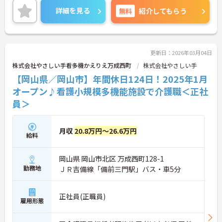
のびとお仕事してみませんか？
詳細を見る
無料
紹介してもらう
ご興味ある方は面接ポイントをお伝えしますので、
お気軽にお問い合わせください♪
更新日：2026年03月04日
株式会社やさしい手看多機かえりえ万成西町
株式会社やさしい手
【岡山県／岡山市】年間休日124日！2025年1月
オープン♪看護小規模多機能施設で介護職＜正社
員＞
月収
20.8万円～26.6万円
給料
岡山県 岡山市北区 万成西町128-1
勤務地
ＪＲ吉備線「備前三門駅」バス・車5分
正社員(正職員)
雇用形態