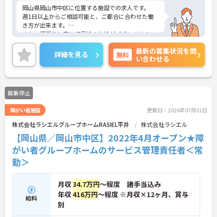
岡山県岡山市中区に位置する施設での求人です。
週1日以上からご相談可能と、ご都合に合わせた働
き方が出来ます。
また、頑張りに応じて昇給の支給がございます！
ご興味のある方には、面接対策ポイントなど、さら
最新の募集状況を問
に詳細をお話しいたしますので、お気軽にご相談く
詳細を見る
無料
い合わせる
ださい。
募集停止
障がい者施設
更新日：2026年07月01日
株式会社ラシエルグループホームRASIEL平井
株式会社ラシエル
【岡山県／岡山市中区】2022年4月オープン★障
がい者グループホームのサービス管理責任者＜常
勤＞
月収
34.7万円
～程度 諸手当込み
年収
416万円
～程度 ※月収×12ヶ月、賞与
給料
別