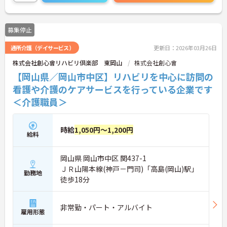
募集停止
通所介護（デイサービス）
更新日：2026年03月26日
株式会社創心會リハビリ倶楽部 東岡山
株式会社創心會
【岡山県／岡山市中区】リハビリを中心に訪問の
看護や介護のケアサービスを行っている企業です
＜介護職員＞
時給
1,050円～1,200円
給料
岡山県 岡山市中区 関437-1
ＪＲ山陽本線(神戸－門司)「高島(岡山)駅」
勤務地
徒歩18分
非常勤・パート・アルバイト
雇用形態