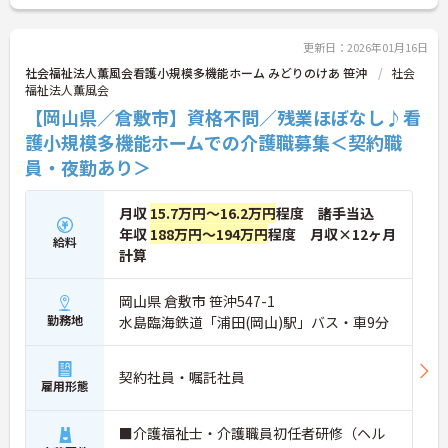
ご興味のある方には、面接対策ポイントなど、さら
に詳細をお話しいたしますので、お気軽にご相談く
ださい。
更新日：2026年01月16日
社会福祉法人薫風会看護小規模多機能ホーム みどりのけあ 笹沖
社会
福祉法人薫風会
【岡山県／倉敷市】資格不問／残業ほぼなし♪看
護小規模多機能ホームでの介護職募集＜契約職
員・夜勤あり＞
月収
15.7万円～16.2万円
程度 諸手当込
年収
188万円～194万円
程度 月収×12ヶ月
給料
計算
岡山県 倉敷市 笹沖547-1
勤務地
水島臨海鉄道「浦田(岡山)駅」バス・車9分
契約社員・嘱託社員
雇用形態
■介護福祉士・介護職員初任者研修（ヘル