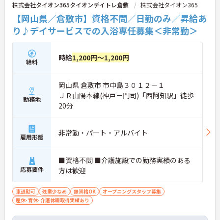
株式会社タイオン365タイオンデイトレ倉敷
株式会社タイオン365
【岡山県／倉敷市】資格不問／日勤のみ／昇給あ
り♪デイサービスでの入浴専任募集＜非常勤＞
時給
1,200円～1,200円
給料
岡山県 倉敷市 市中島３０１２－１
ＪＲ山陽本線(神戸－門司)「西阿知駅」徒歩
勤務地
20分
非常勤・パート・アルバイト
雇用形態
■資格不問 ■介護施設での勤務実績のある
応募要件
方は歓迎
車通勤可
残業少なめ
無資格OK
オープニングスタッフ募集
産休･育休･介護休暇取得実績あり