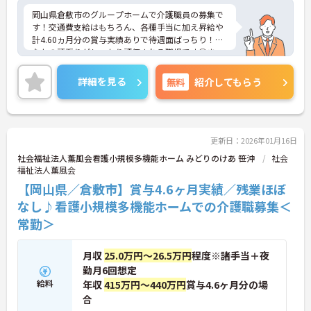
岡山県倉敷市のグループホームで介護職員の募集で
す！交通費支給はもちろん、各種手当に加え昇給や
計4.60ヵ月分の賞与実績ありで待遇面ばっちり！あ
なたの頑張りがしっかり評価される職場です◎ま
た、残業がないため、お仕事終わりの予定が立てや
すいのも嬉しいポイント♪ご興味のある方は面接ポ
詳細を見る
無料
紹介してもらう
イントをお伝えしますので、お気軽にご連絡くださ
い！
更新日：2026年01月16日
社会福祉法人薫風会看護小規模多機能ホーム みどりのけあ 笹沖
社会
福祉法人薫風会
【岡山県／倉敷市】賞与4.6ヶ月実績／残業ほぼ
なし♪看護小規模多機能ホームでの介護職募集＜
常勤＞
月収
25.0万円～26.5万円
程度※諸手当＋夜
勤月6回想定
給料
年収
415万円～440万円
賞与4.6ヶ月分の場
合