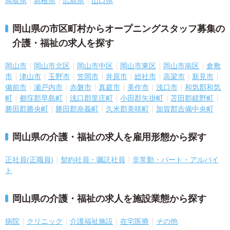
鳥取県
島根県
広島県
山口県
岡山県の市区町村からオープニングスタッフ募集の
介護・福祉の求人を探す
岡山市
岡山市北区
岡山市中区
岡山市東区
岡山市南区
倉敷
市
津山市
玉野市
笠岡市
井原市
総社市
高梁市
新見市
備前市
瀬戸内市
赤磐市
真庭市
美作市
浅口市
和気郡和気
町
都窪郡早島町
浅口郡里庄町
小田郡矢掛町
苫田郡鏡野町
勝田郡勝央町
勝田郡奈義町
久米郡美咲町
加賀郡吉備中央町
岡山県の介護・福祉の求人を雇用形態から探す
正社員(正職員)
契約社員・嘱託社員
非常勤・パート・アルバイ
ト
岡山県の介護・福祉の求人を施設業態から探す
病院
クリニック
介護福祉施設
在宅医療
その他