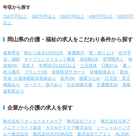
年収から探す
250万円以上
300万円以上
350万円以上
400万円以上
500万円
以上
岡山県の介護・福祉の求人をこだわり条件から探す
夜勤専従
駅から徒歩10分以内
車通勤可
寮・借り上げ
住宅手
当・補助
オープニングスタッフ募集
未経験OK
管理職求人
無
資格OK
高収入
年間休日110日以上
土日祝休
日勤のみ
夏～
秋入職可
ブランクOK
資格取得サポート
研修制度あり
産休･
育休･介護休暇取得実績あり
新卒OK
残業少なめ
託児所・育児
補助あり
ボーナス・賞与あり
社会保険完備
交通費支給
退職
金制度あり
企業から介護の求人を探す
株式会社ベネッセスタイルケア
株式会社ツクイ
株式会社日本ア
メニティライフ協会
ＳＯＭＰＯケア株式会社
ソーシャルインク
ルー株式会社
株式会社SOYOKAZE
株式会社ケア２１
ALSOK