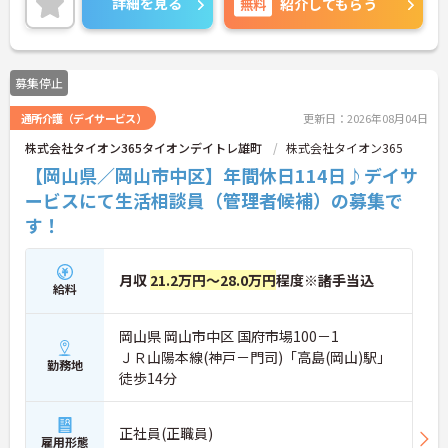
詳細を見る
無料
紹介してもらう
ご興味のある方には、面接対策ポイントなど、さら
に詳細をお話しいたしますので、お気軽にご相談く
ださい。
募集停止
通所介護（デイサービス）
更新日：2026年08月04日
株式会社タイオン365タイオンデイトレ雄町
株式会社タイオン365
【岡山県／岡山市中区】年間休日114日♪デイサ
ービスにて生活相談員（管理者候補）の募集で
す！
月収
21.2万円～28.0万円
程度※諸手当込
給料
岡山県 岡山市中区 国府市場100－1
ＪＲ山陽本線(神戸－門司)「高島(岡山)駅」
勤務地
徒歩14分
正社員(正職員)
雇用形態