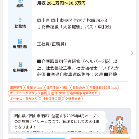
月収
26.1万円～30.5万円
給料
岡山県 岡山市東区 西大寺松崎293-3
勤務地
ＪＲ赤穂線「大多羅駅」バス・車10分
正社員(正職員)
雇用形態
■介護職員初任者研修（ヘルパー2級）以
上、社会福祉主事、社会福祉士：いずれか
応募要件
必須 ■普通自動車運転免許：必須 ■経験：
必須 ■PCのエクセル、ワード操作
車通勤可
残業少なめ
住宅手当・補助
日勤のみ
年間休日110日以上
オープニングスタッフ募集
産休･育休･介護休暇取得実績あり
ボーナス・賞与あり
社会保険完備
交通費支給
岡山県／岡山市東区に位置する2025年4月オープン
の新施設デイサービスにて、管理者としてのお仕事
となります！
主に施設の管理やマネジメント業務を担当していた
だきます。綺麗でおしゃれな空間の新施設で、のび