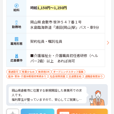
時給
1,150円～1,250円
給料
岡山県 倉敷市 笹沖５４７番１号
勤務地
水島臨海鉄道「浦田(岡山)駅」バス・車9分
契約社員・嘱託社員
雇用形態
■介護福祉士・介護職員初任者研修（ヘル
応募要件
パー2級）以上 あれば尚可
車通勤可
残業少なめ
無資格OK
オープニングスタッフ募集
産休･育休･介護休暇取得実績あり
社会保険完備
交通費支給
退職金制度あり
岡山県倉敷市に位置する新規開設した事業所での求
人です。
福利厚生が整っていますので、安心してご就業して
いただけます。
夜勤なし！残業はほぼなしとプライベートとの予定
が立てやすいです！