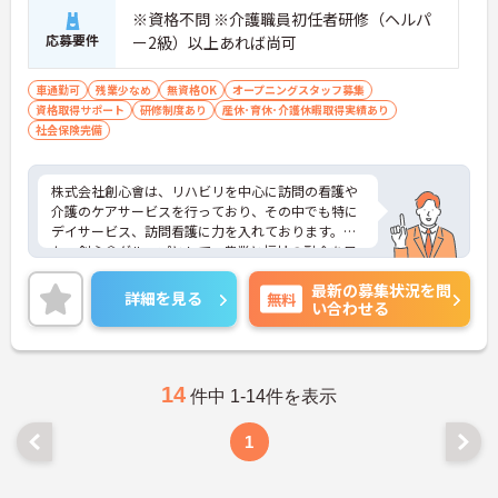
※資格不問 ※介護職員初任者研修（ヘルパ
応募要件
ー2級）以上あれば尚可
車通勤可
残業少なめ
無資格OK
オープニングスタッフ募集
資格取得サポート
研修制度あり
産休･育休･介護休暇取得実績あり
社会保険完備
株式会社創心會は、リハビリを中心に訪問の看護や
介護のケアサービスを行っており、その中でも特に
デイサービス、訪問看護に力を入れております。ま
た、創心會グループとして、農業と福祉の融合を目
指した「合同会社ど根性ファーム」という農業を行
最新の募集状況を問
うことで自然にリハビリを行うことができるという
詳細を見る
無料
い合わせる
面白い取り組みも行っております。日勤帯勤務のみ
の勤務が可能で、お子様のいらっしゃる方も働きや
すいよう、しっかりサポートしてくださっておりま
す。興味がある方は是非お問い合わせください♪
14
件中 1-14件を表示
1