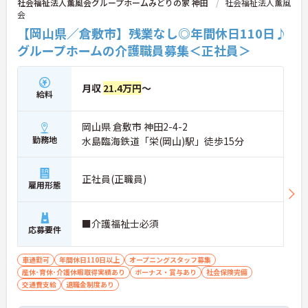
社会福祉法人薫風会グループホームみどりの家 神田
社会福祉法人薫風
会
【岡山県／倉敷市】残業なし◎年間休日110日♪
グループホームの介護職員募集＜正社員＞
月収
21.4万円
～
給料
岡山県 倉敷市 神田2-4-2
勤務地
水島臨海鉄道「栄(岡山)駅」徒歩15分
正社員(正職員)
雇用形態
■介護福祉士必須
応募要件
車通勤可
年間休日110日以上
オープニングスタッフ募集
産休･育休･介護休暇取得実績あり
ボーナス・賞与あり
社会保険完備
交通費支給
退職金制度あり