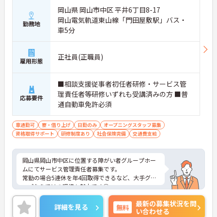
岡山県 岡山市中区 平井6丁目8-17
岡山電気軌道東山線「門田屋敷駅」バス・
勤務地
車5分
正社員(正職員)
雇用形態
■相談支援従事者初任者研修・サービス管
理責任者等研修いずれも受講済みの方 ■普
応募要件
通自動車免許必須
車通勤可
寮・借り上げ
日勤のみ
オープニングスタッフ募集
資格取得サポート
研修制度あり
社会保険完備
交通費支給
岡山県岡山市中区に位置する障がい者グループホー
ムにてサービス管理責任者募集です。
常勤の場合5連休を年4回取得できるなど、大手グル
ープならではの環境も魅力です◎
ご興味ある方には、面接対策ポイントなど、さらに
最新の募集状況を問
詳細をお話しいたしますのでお気軽にご相談くださ
詳細を見る
無料
い合わせる
い！