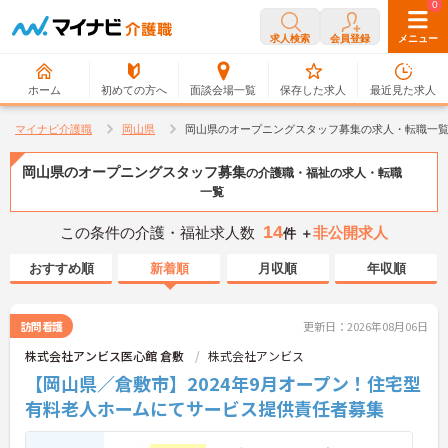
0
0
求人検索
会員登録
メニュー
ホーム
初めての方へ
面談会場一覧
保存した求人
最近見た求人
マイナビ介護職
岡山県
岡山県のオープニングスタッフ募集の求人・転職一
岡山県のオープニングスタッフ募集
の介護職・福祉の求人・転職
一覧
14
この条件の介護・福祉求人数
非公開求人
件 ＋
おすすめ順
新着順
月収順
年収順
訪問看護
更新日：2026年08月06日
株式会社アンビス医心館 倉敷
株式会社アンビス
【岡山県／倉敷市】2024年9月オープン！住宅型
有料老人ホームにてサービス提供責任者募集