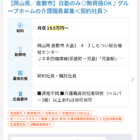
【岡山県／倉敷市】日勤のみ◎無資格OK♪グル
ープホームの介護職員募集＜契約社員＞
月収
19.5万円
～
給料
岡山県 倉敷市 大畠1‐4‐3 しもつい総合福
祉センター
勤務地
ＪＲ本四備讃線(茶屋町－児島)「児島駅」バ
ス・車5分
契約社員・嘱託社員
雇用形態
■資格不問 ■介護職員初任者研修（ヘルパ
応募要件
ー2級）以上あれば尚可尚可
車通勤可
無資格OK
日勤のみ
年間休日110日以上
オープニングスタッフ募集
産休･育休･介護休暇取得実績あり
社会保険完備
交通費支給
退職金制度あり