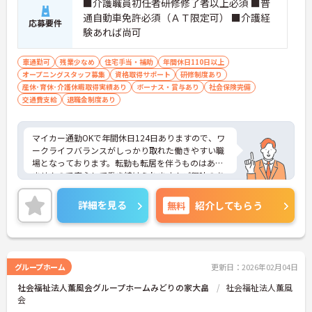
■介護職員初任者研修修了者以上必須 ■普
通自動車免許必須（ＡＴ限定可） ■介護経
応募要件
験あれば尚可
車通勤可
残業少なめ
住宅手当・補助
年間休日110日以上
オープニングスタッフ募集
資格取得サポート
研修制度あり
産休･育休･介護休暇取得実績あり
ボーナス・賞与あり
社会保険完備
交通費支給
退職金制度あり
マイカー通勤OKで年間休日124日ありますので、ワ
ークライフバランスがしっかり取れた働きやすい職
場となっております。転勤も転居を伴うものはあり
ませんので安心して働き続けられます！ご興味のあ
る方はご面接ポイントお伝えしますのでご気軽にお
問い合わせください。
詳細を見る
無料
紹介してもらう
グループホーム
更新日：2026年02月04日
社会福祉法人薫風会グループホームみどりの家大畠
社会福祉法人薫風
会