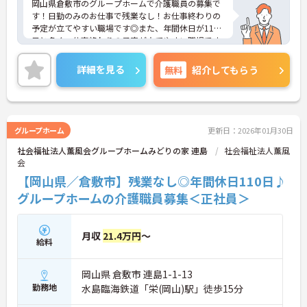
岡山県倉敷市のグループホームで介護職員の募集で
す！日勤のみのお仕事で残業なし！お仕事終わりの
予定が立てやすい職場です◎また、年間休日が110
日と多く、仕事終わりの予定が立てやすい職場です
♪ご興味のある方は面接ポイントをお伝えしますの
で、お気軽にご連絡ください！
詳細を見る
無料
紹介してもらう
グループホーム
更新日：2026年01月30日
社会福祉法人薫風会グループホームみどりの家 連島
社会福祉法人薫風
会
【岡山県／倉敷市】残業なし◎年間休日110日♪
グループホームの介護職員募集＜正社員＞
月収
21.4万円
～
給料
岡山県 倉敷市 連島1-1-13
勤務地
水島臨海鉄道「栄(岡山)駅」徒歩15分