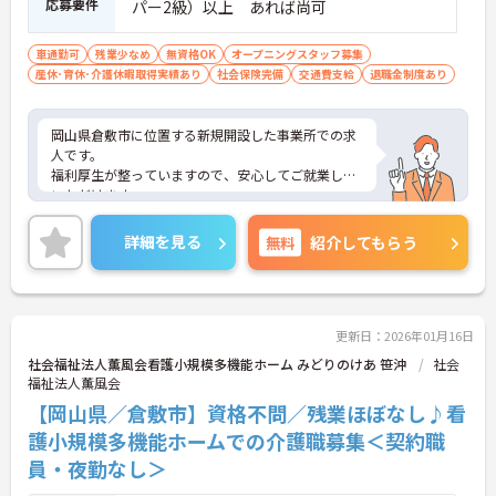
応募要件
パー2級）以上 あれば尚可
車通勤可
残業少なめ
無資格OK
オープニングスタッフ募集
産休･育休･介護休暇取得実績あり
社会保険完備
交通費支給
退職金制度あり
岡山県倉敷市に位置する新規開設した事業所での求
人です。
福利厚生が整っていますので、安心してご就業して
いただけます。
残業はほぼなしとプライベートとの予定が立てやす
いです！
詳細を見る
無料
紹介してもらう
ご興味のある方には、面接対策ポイントなど、さら
に詳細をお話しいたしますので、お気軽にご相談く
ださい。
更新日：2026年01月16日
社会福祉法人薫風会看護小規模多機能ホーム みどりのけあ 笹沖
社会
福祉法人薫風会
【岡山県／倉敷市】資格不問／残業ほぼなし♪看
護小規模多機能ホームでの介護職募集＜契約職
員・夜勤なし＞