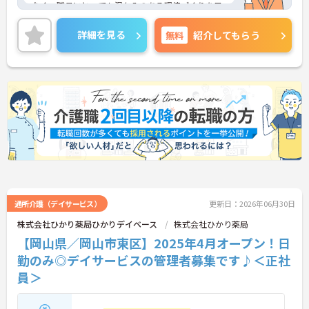
なく、職員にとっても温かみのある環境づくりを目
指しています。
ご利用者一人ひとりに寄り添ってサービスを提供し
詳細を見る
無料
紹介してもらう
ていただける方を募集しています。サービス提供責
任者の経験がなくスタートされた方も多数いらっし
ゃいます。
ご興味のある方には、面接対策ポイントなど、さら
に詳細をお話しいたしますのでお気軽にご相談くだ
さい！
通所介護（デイサービス）
更新日：2026年06月30日
株式会社ひかり薬局ひかりデイベース
株式会社ひかり薬局
【岡山県／岡山市東区】2025年4月オープン！日
勤のみ◎デイサービスの管理者募集です♪＜正社
員＞