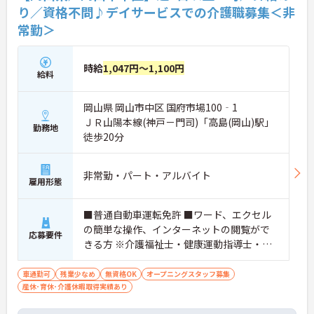
り／資格不問♪デイサービスでの介護職募集＜非
常勤＞
時給
1,047円～1,100円
給料
岡山県 岡山市中区 国府市場100‐1
ＪＲ山陽本線(神戸－門司)「高島(岡山)駅」
勤務地
徒歩20分
非常勤・パート・アルバイト
雇用形態
■普通自動車運転免許 ■ワード、エクセル
の簡単な操作、インターネットの閲覧がで
応募要件
きる方 ※介護福祉士・健康運動指導士・健
康運動実践指導者 あれば尚可
車通勤可
残業少なめ
無資格OK
オープニングスタッフ募集
産休･育休･介護休暇取得実績あり