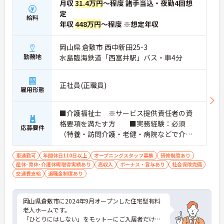
月収
31.4万円
～程度 諸手当込・夜勤4回想
定
給料
年収
448万円
～程度 ※想定年収
岡山県 倉敷市 西中新田25-3
勤務地
水島臨海鉄道「西富井駅」バス・車4分
正社員(正職員)
雇用形態
■介護福祉士 ※サービス提供責任者の資
格要項を満たす方 ■実務経験：必須
応募要件
（特養・訪問介護・老健・病院などで介護
の実務経験が3年程度ある方） ※サ責：未
経験可
車通勤可
年間休日110日以上
オープニングスタッフ募集
研修制度あり
産休･育休･介護休暇取得実績あり
高収入
ボーナス・賞与あり
社会保険完備
交通費支給
退職金制度あり
岡山県倉敷市に2024年9月オープンした住宅型有料
老人ホームです。
「ひとりにはしない」をモットーにご入居者だけで