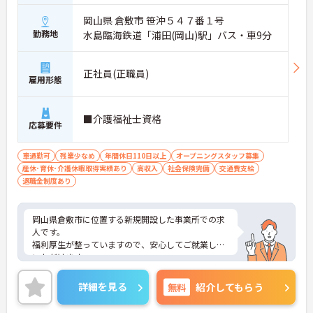
岡山県 倉敷市 笹沖５４７番１号
勤務地
水島臨海鉄道「浦田(岡山)駅」バス・車9分
正社員(正職員)
雇用形態
■介護福祉士資格
応募要件
車通勤可
残業少なめ
年間休日110日以上
オープニングスタッフ募集
産休･育休･介護休暇取得実績あり
高収入
社会保険完備
交通費支給
退職金制度あり
岡山県倉敷市に位置する新規開設した事業所での求
人です。
福利厚生が整っていますので、安心してご就業して
いただけます。
残業はほぼなしとプライベートとの予定が立てやす
いです！
詳細を見る
無料
紹介してもらう
また、賞与4.6ヶ月分実績と頑張りを評価していただ
けます。