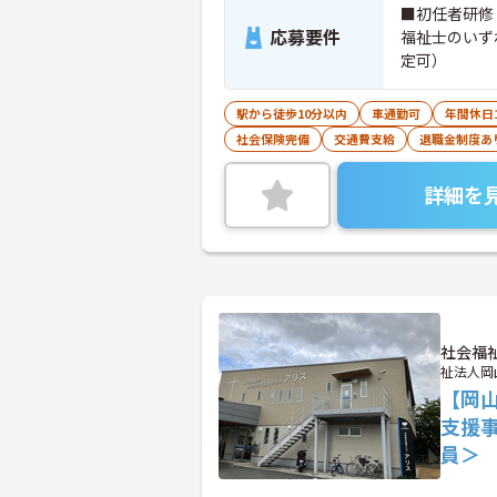
■初任者研修
応募要件
福祉士のいず
定可）
駅から徒歩10分以内
車通勤可
年間休日
社会保険完備
交通費支給
退職金制度あ
詳細を
社会福
祉法人岡
【岡
支援
員＞