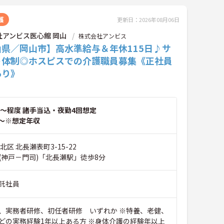
護
更新日：2026年08月06日
社アンビス医心館 岡山
株式会社アンビス
山県／岡山市】高水準給与＆年休115日♪サ
ト体制◎ホスピスでの介護職員募集《正社員
あり》
～程度 諸手当込・夜勤4回想定
～※想定年収
北区 北長瀬表町3-15-22
(神戸－門司)「北長瀬駅」徒歩8分
託社員
、実務者研修、初任者研修 いずれか ※特養、老健、
どの実務経験1年以上ある方 ※身体介護の経験年以上