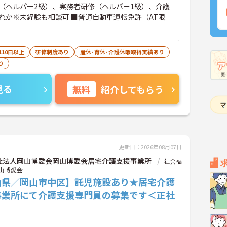
（ヘルパー2級）、実務者研修（ヘルパー1級）、介護
れか※未経験も相談可 ■普通自動車運転免許（AT限
110日以上
研修制度あり
産休･育休･介護休暇取得実績あり
り
見る
無料
紹介してもらう
更新日：2026年08月07日
祉法人岡山博愛会岡山博愛会居宅介護支援事業所
社会福
山博愛会
山県／岡山市中区】託児施設あり★居宅介護
事業所にて介護支援専門員の募集です＜正社