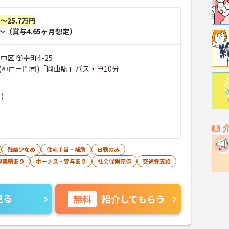
円～25.7万円
～（賞与4.65ヶ月想定）
中区 御幸町4-25
(神戸－門司)「岡山駅」バス・車10分
)
残業少なめ
住宅手当・補助
日勤のみ
得実績あり
ボーナス・賞与あり
社会保険完備
交通費支給
見る
無料
紹介してもらう