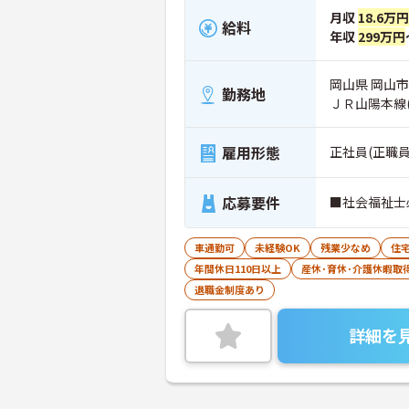
月収
18.6万
給料
年収
299万円
岡山県 岡山市中
勤務地
ＪＲ山陽本線
雇用形態
正社員(正職員
応募要件
■社会福祉士
車通勤可
未経験OK
残業少なめ
住
年間休日110日以上
産休･育休･介護休暇取
退職金制度あり
詳細を