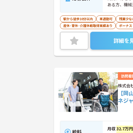
ある方、機械
駅から徒歩10分以内
車通勤可
残業少な
産休･育休･介護休暇取得実績あり
ボーナス
詳細を
訪問看
株式会
【岡
ネジ
月収
32.7万
給料