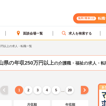
転職
無料!簡単1分
面談会場一覧
求人を検索する
万円以上の求人・転職一覧
山県の年収250万円以上
の介護職・福祉の求人・転
1
2
3
4
5
20
…
月収順
年収順