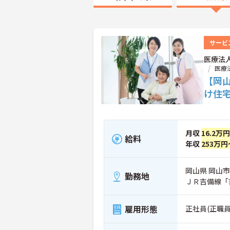
サービ
医療法
医療
【岡
け住
月収
16.2万
給料
年収
253万円
岡山県 岡山
勤務地
ＪＲ吉備線「
雇用形態
正社員(正職員