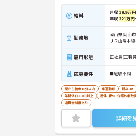
月収
19.9万
給料
年収
321万円
岡山県 岡山市
勤務地
ＪＲ山陽本線
雇用形態
正社員(正職員
応募要件
■経験不問
駅から徒歩10分以内
車通勤可
新卒OK
年間休日110日以上
産休･育休･介護休暇取
退職金制度あり
詳細を