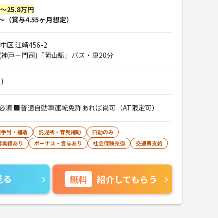
円～25.8万円
～（賞与4.55ヶ月想定）
区 江崎456-2
(神戸－門司)「岡山駅」バス・車20分
)
必須 ■普通自動車運転免許あれば尚可（AT限定可）
宅手当・補助
託児所・育児補助
日勤のみ
得実績あり
ボーナス・賞与あり
社会保険完備
交通費支給
見る
無料
紹介してもらう