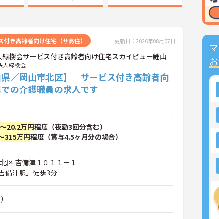
ス付き高齢者向け住宅（サ高住）
更新日：2026年08月07日
マ
人緑樹会サービス付き高齢者向け住宅スカイビュー鯉山
お
法人緑樹会
山県／岡山市北区】 サービス付き高齢者向
宅での介護職員の求人です
円～20.2万円
程度（夜勤3回分含む）
～315万円
程度（賞与4.5ヶ月分の場合）
市北区 吉備津１０１１－１
吉備津駅」徒歩3分
)