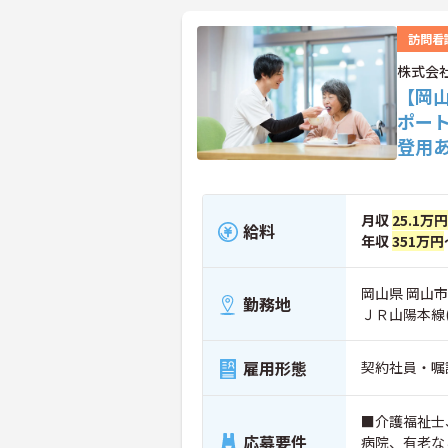
訪問看
株式会
【岡
ポー
登用
月収
25.1万円
給料
年収
351万円
岡山県 岡山市
勤務地
ＪＲ山陽本線
雇用形態
契約社員・嘱
■介護福祉士
応募要件
病院、有老な