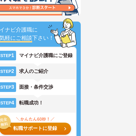
イナビ介護職に
気軽にご相談
下さい！
1
マイナビ介護職にご登録
STEP
2
求人のご紹介
STEP
3
面接・条件交渉
STEP
4
転職成功！
STEP
転職サポートに登録