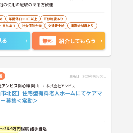
浴の使用の経験のある方歓迎
め
年間休日110日以上
研修制度あり
・賞与あり
社会保険完備
交通費支給
退職金制度あり
見る
無料
紹介してもらう
護
更新日：2026年08月06日
社アンビス医心館 岡山
株式会社アンビス
山市北区】住宅型有料老人ホームにてケアマ
ャー募集＜常勤＞
円～36.9万円
程度 諸手当込