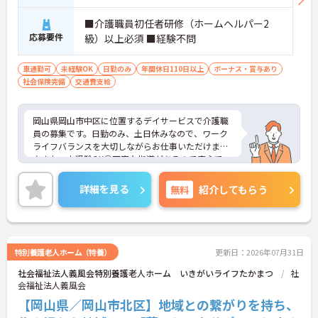
■介護職員初任者研修（ホームヘルパー2
応募要件
級）以上必須 ■経験不問
車通勤可
未経験OK
日勤のみ
年間休日110日以上
ボーナス・賞与あり
社会保険完備
交通費支給
岡山県岡山市中区に位置するデイサービスで介護職
員の募集です。日勤のみ、土日休みなので、ワーク
ライフバランスを大切しながらお仕事いただけます
♪また、未経験OK◎丁寧な指導があるので安心で
す！ご興味のある方はご面接のポイントお伝えしま
すのでご気軽にお問い合わせください。
詳細を見る
無料
紹介してもらう
特別養護老人ホーム（特養）
更新日：2026年07月31日
社会福祉法人義風会特別養護老人ホーム いきがいライフたかまつ
社
会福祉法人義風会
【岡山県／岡山市北区】地域との繋がりを持ち、