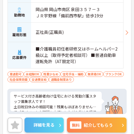
岡山県 岡山市南区 泉田３５７－３
勤務地
ＪＲ宇野線「備前西市駅」徒歩19分
正社員(正職員)
雇用形態
■介護職員初任者研修又はホームヘルパー2
級以上（取得予定者相談可） ■普通自動車
応募要件
運転免許（AT限定可）
車通勤可
未経験OK
残業少なめ
住宅手当・補助
無資格OK
ブランクOK
社会保険完備
交通費支給
退職金制度あり
サービス付き高齢者向け住宅における常勤介護スタ
ッフ募集求人です！
土日祝日休みの相談可能！残業もほぼありませんの
でプライベートな時間も大切にしながら働ける環境
です！
ご興味ある方には、面接のポイントなど、さらに詳
詳細を見る
無料
紹介してもらう
細をお話致しますのでお気軽にご相談ください。