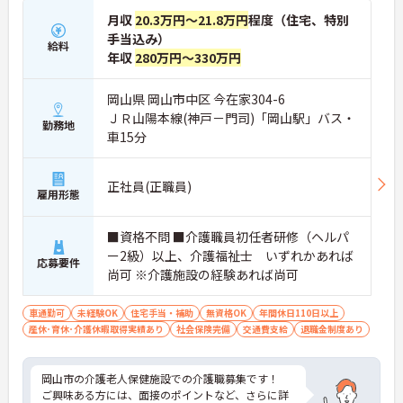
月収
20.3万円～21.8万円
程度（住宅、特別
手当込み）
給料
年収
280万円～330万円
岡山県 岡山市中区 今在家304-6
ＪＲ山陽本線(神戸－門司)「岡山駅」バス・
勤務地
車15分
正社員(正職員)
雇用形態
■資格不問 ■介護職員初任者研修（ヘルパ
ー2級）以上、介護福祉士 いずれかあれば
応募要件
尚可 ※介護施設の経験あれば尚可
車通勤可
未経験OK
住宅手当・補助
無資格OK
年間休日110日以上
産休･育休･介護休暇取得実績あり
社会保険完備
交通費支給
退職金制度あり
岡山市の介護老人保健施設での介護職募集です！
ご興味ある方には、面接のポイントなど、さらに詳