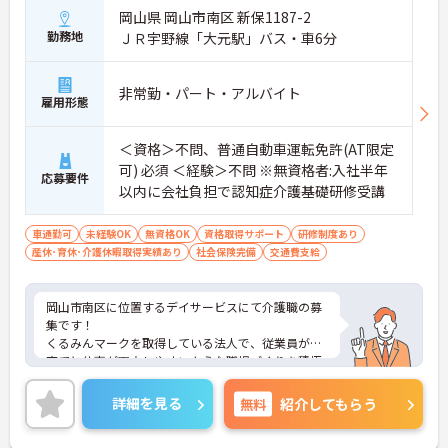
岡山県 岡山市南区 新保1187-2
勤務地
ＪＲ宇野線「大元駅」バス・車6分
■ 福利厚生と休日制度が充実
働きやすさに配慮された職場です
非常勤・パート・アルバイト
雇用形態
・年間休日115日
・時間外労働なし
・フィットネスマシン無料利用可
＜資格＞不問、普通自動車運転免許(AT限定
→ 仕事とプライベートのメリハリをつけて働けます
可) 必須 ＜経験＞不問 ※無資格者:入社半年
♪
応募要件
以内に会社負担で認知症介護基礎研修受講
車通勤可
未経験OK
無資格OK
資格取得サポート
研修制度あり
産休･育休･介護休暇取得実績あり
社会保険完備
交通費支給
岡山市南区に位置するデイサービスにて介護職の募
集です！
くるみんマークを取得している法人で、従業員が子
育てと仕事が両立しやすいような職場づくりを積極
的に行っています。
ご興味ある方には、面接対策ポイントなど、さらに
詳細を見る
無料
紹介してもらう
詳細をお話しいたしますのでお気軽にご相談くださ
い！