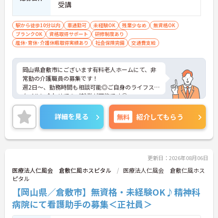
受講
駅から徒歩10分以内
車通勤可
未経験OK
残業少なめ
無資格OK
ブランクOK
資格取得サポート
研修制度あり
産休･育休･介護休暇取得実績あり
社会保険完備
交通費支給
岡山県倉敷市にございます有料老人ホームにて、非
常勤の介護職員の募集です！
週2日～、勤務時間も相談可能◎ご自身のライフス
タイルに合わせてのご就業が可能です◎
福利厚生も充実しており、長期的な就業ができる環
境が整っています◎
詳細を見る
無料
紹介してもらう
ご興味がありましたら、詳細をお伝えしますので、
お気軽にお問い合わせください！
更新日：2026年08月06日
医療法人仁風会 倉敷仁風ホスピタル
医療法人仁風会 倉敷仁風ホス
ピタル
【岡山県／倉敷市】無資格・未経験OK♪精神科
病院にて看護助手の募集＜正社員＞