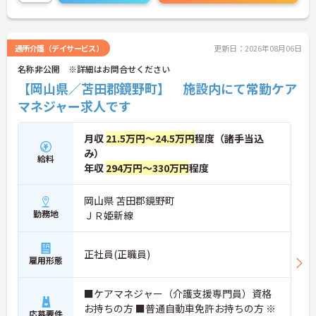
てしっかりと職員に還元されます。
こちらの求人にご興味がございましたら面接のポイ
ントもお伝えしますので是非ご応募お待ちしており
ます。
通所介護（デイサービス）
更新日：2026年08月06日
名称非公開 ※詳細はお問合せください
【岡山県／苫田郡鏡野町】 施設内にて常勤ケア
マネジャー求人です
月収
21.5万円～24.5万円
程度（諸手当込
み）
給料
年収
294万円～330万円
程度
岡山県 苫田郡鏡野町
勤務地
ＪＲ姫新線
正社員(正職員)
雇用形態
■ケアマネジャー（介護支援専門員）資格
お持ちの方 ■普通自動車免許お持ちの方 ※
応募要件