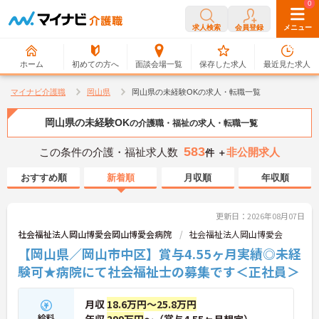
0
0
求人検索
会員登録
メニュー
ホーム
初めての方へ
面談会場一覧
保存した求人
最近見た求人
マイナビ介護職
岡山県
岡山県の未経験OKの求人・転職一覧
岡山県の未経験OK
の介護職・福祉の求人・転職一覧
583
この条件の介護・福祉求人数
非公開求人
件 ＋
おすすめ順
新着順
月収順
年収順
更新日：2026年08月07日
社会福祉法人岡山博愛会岡山博愛会病院
社会福祉法人岡山博愛会
【岡山県／岡山市中区】賞与4.55ヶ月実績◎未経
験可★病院にて社会福祉士の募集です＜正社員＞
月収
18.6万円～25.8万円
給料