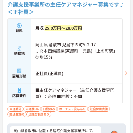
介護支援事業所の主任ケアマネジャー募集です♪
＜正社員＞
月収
25.0万円～28.0万円
給料
岡山県 倉敷市 児島下の町5-2-17
ＪＲ本四備讃線(茶屋町－児島)「上の町駅」
勤務地
徒歩15分
正社員(正職員)
雇用形態
■主任ケアマネジャー（主任介護支援専門
応募要件
員）：必須 ■経験：不問
車通勤可
未経験OK
日勤のみ
ボーナス・賞与あり
社会保険完備
交通費支給
退職金制度あり
岡山県倉敷市に位置する居宅介護支援事業所にて、