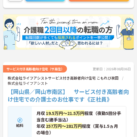
サービス付き高齢者向け住宅（サ高住）
更新日：2026年08月06日
株式会社ライフアシストサービス付き高齢者向け住宅 こもれび泉田
株式会社ライフアシスト
【岡山県／岡山市南区】 サービス付き高齢者向
け住宅での介護士のお仕事です《正社員》
月収
19.5万円～21.5万円
程度（夜勤5回分手
当含む諸手当込）
給料
年収
257万円～281万円
程度（賞与1.5ヵ月
の場合）