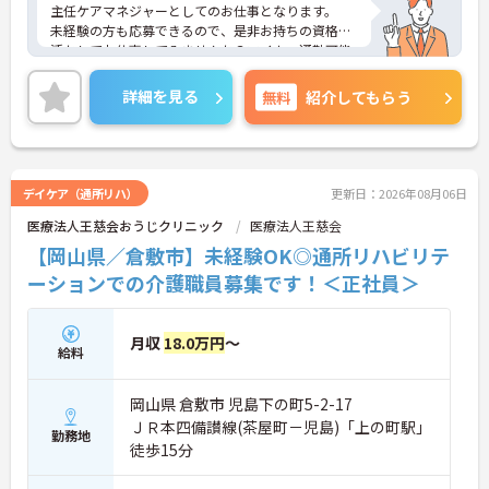
主任ケアマネジャーとしてのお仕事となります。
未経験の方も応募できるので、是非お持ちの資格を
活かしてお仕事してみませんか？マイカー通勤可能
となっており、駐車場も完備しておりますので、通
勤の際は心配いりません◎
詳細を見る
無料
紹介してもらう
ご興味ある方は面接ポイントをお伝えしますので、
お気軽にお問い合わせください♪
デイケア（通所リハ）
更新日：2026年08月06日
医療法人王慈会おうじクリニック
医療法人王慈会
【岡山県／倉敷市】未経験OK◎通所リハビリテ
ーションでの介護職員募集です！＜正社員＞
月収
18.0万円
～
給料
岡山県 倉敷市 児島下の町5-2-17
ＪＲ本四備讃線(茶屋町－児島)「上の町駅」
勤務地
徒歩15分