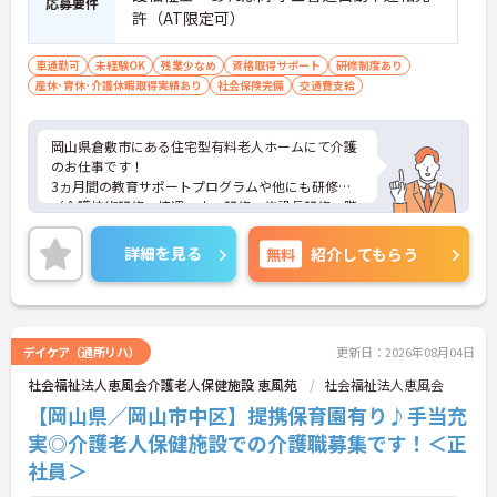
応募要件
■ 各種手当が充実した待遇面
許（AT限定可）
処遇改善関連の手当が支給されます
・介護職員処遇手当あり
車通勤可
未経験OK
残業少なめ
資格取得サポート
研修制度あり
・特定処遇改善手当あり
産休･育休･介護休暇取得実績あり
社会保険完備
交通費支給
・処遇改善手当あり
→ 安定した収入を目指しながら働ける環境です♪
岡山県倉敷市にある住宅型有料老人ホームにて介護
のお仕事です！
3ヵ月間の教育サポートプログラムや他にも研修
（介護技術研修、接遇マナー研修、施設長研修、階
層別研修）が充実しております★
ご興味ある方には、面接対策ポイントなど、さらに
詳細を見る
無料
紹介してもらう
詳細をお話しいたしますのでお気軽にご相談くださ
い。
デイケア（通所リハ）
更新日：2026年08月04日
社会福祉法人恵風会介護老人保健施設 恵風苑
社会福祉法人恵風会
【岡山県／岡山市中区】提携保育園有り♪手当充
実◎介護老人保健施設での介護職募集です！＜正
社員＞