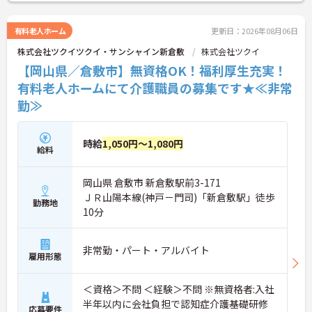
有料老人ホーム
更新日：2026年08月06日
株式会社ツクイツクイ・サンシャイン新倉敷
株式会社ツクイ
【岡山県／倉敷市】無資格OK！福利厚生充実！
有料老人ホームにて介護職員の募集です★≪非常
勤≫
時給
1,050円～1,080円
給料
岡山県 倉敷市 新倉敷駅前3-171
ＪＲ山陽本線(神戸－門司)「新倉敷駅」徒歩
勤務地
10分
非常勤・パート・アルバイト
雇用形態
＜資格＞不問 ＜経験＞不問 ※無資格者:入社
半年以内に会社負担で認知症介護基礎研修
応募要件