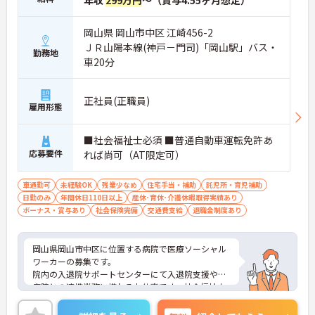
年収
299万円
～（賞与4.55ヶ月想定）
岡山県 岡山市中区 江崎456-2
ＪＲ山陽本線(神戸－門司)「岡山駅」バス・
勤務地
車20分
正社員(正職員)
雇用形態
■社会福祉士必須 ■普通自動車運転免許あ
応募要件
れば尚可（AT限定可）
車通勤可
未経験OK
残業少なめ
住宅手当・補助
託児所・育児補助
日勤のみ
年間休日110日以上
産休･育休･介護休暇取得実績あり
ボーナス・賞与あり
社会保険完備
交通費支給
退職金制度あり
岡山県岡山市中区に位置する病院で医療ソーシャル
ワーカーの募集です。
院内の入退院サポートセンターにて入退院支援や他
病院との連携業務に携わるお仕事です。社会福祉士
資格を活かしながら、未経験の方も丁寧な指導のも
とでスタートできます。時間外労働がなく、年間休