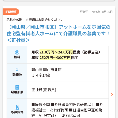
い！
訪問看護
更新日：2026年08月05日
名称非公開 ※詳細はお問合せください
【岡山県／岡山市北区】アットホームな雰囲気の
住宅型有料老人ホームにて介護職員の募集です！
＜正社員＞
月収
21.0万円～24.0万円
程度（諸手当込）
給料
年収
252万円～300万円
程度
岡山県 岡山市北区
勤務地
ＪＲ宇野線
正社員(正職員)
雇用形態
■経験不問 ■介護職員初任者研修以上 ■介
護福祉士 あれば尚可 ■普通自動車運転免
応募要件
許（AT限定可） あれば尚可