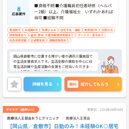
■資格不問 ■介護職員初任者研修（ヘルパ
ー2級）以上、介護福祉士 いずれかあれば
応募要件
尚可 ■経験不問
車通勤可
未経験OK
残業少なめ
住宅手当・補助
無資格OK
日勤のみ
研修制度あり
産休･育休･介護休暇取得実績あり
ボーナス・賞与あり
社会保険完備
交通費支給
退職金制度あり
岡山県倉敷市に位置する障がい者の通所介護施設で
の生活支援員求人です。生活全般の援助を中心に日
常生活訓練や生産活動の支援をご担当いただきま
す。介護系の資格や経験が無い方もチャレンジいた
だけます。先輩が丁寧にサポートしてくださいます
ので安心です。月9日休み、日勤のみのご勤務ですの
詳細を見る
無料
紹介してもらう
で、生活リズムを整えやすく無理なくご勤務いただ
けます♪ご興味のある方には、面接対策ポイントな
ど、さらに詳細をお話ししますのでお気軽にご相談
ください！
デイケア（通所リハ）
更新日：2026年08月06日
医療法人王慈会おうじクリニック
医療法人王慈会
【岡山県／倉敷市】日勤のみ！未経験OK◎居宅