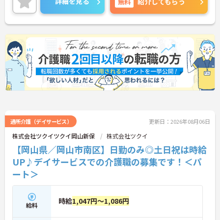
詳細を見る
無料
紹介してもらう
日115日を確保しているため、ワークライフバラン
スを大切にした働き方が可能です。託児施設や子育
て支援制度も整っており、長く安定して勤務しやす
い環境です。ご興味のある方には、面接対策ポイン
トなどさらに詳細をお話いたしますので、お気軽に
ご相談ください。
■ 未経験から学べる支援体制
未経験者も安心して働ける環境です
・社会福祉士資格が必須
・経験不問
・丁寧な指導体制あり
通所介護（デイサービス）
更新日：2026年08月06日
→ 医療分野で新たなキャリア形成を目指せます♪
株式会社ツクイツクイ岡山新保
株式会社ツクイ
【岡山県／岡山市南区】日勤のみ◎土日祝は時給
■ 子育て世代も働きやすい環境
UP♪デイサービスでの介護職の募集です！＜パ
ート＞
家庭との両立を支援する職場です
・託児施設あり
・育児時短勤務制度あり
時給
1,047円～1,086円
・子の看護休暇制度あり
給料
→ ライフステージに合わせて働き続けやすい環境で
す♪