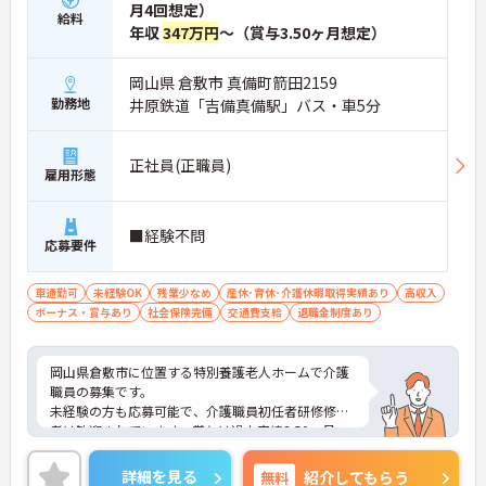
月4回想定）
給料
年収
347万円
～（賞与3.50ヶ月想定）
岡山県 倉敷市 真備町箭田2159
勤務地
井原鉄道「吉備真備駅」バス・車5分
正社員(正職員)
雇用形態
■経験不問
応募要件
車通勤可
未経験OK
残業少なめ
産休･育休･介護休暇取得実績あり
高収入
ボーナス・賞与あり
社会保険完備
交通費支給
退職金制度あり
岡山県倉敷市に位置する特別養護老人ホームで介護
職員の募集です。
未経験の方も応募可能で、介護職員初任者研修修了
者は歓迎されています。賞与は過去実績3.50ヶ月
分、各種処遇改善手当の支給があります。年間休日1
09日やリフレッシュ休暇もあり、仕事とプライベー
詳細を見る
無料
紹介してもらう