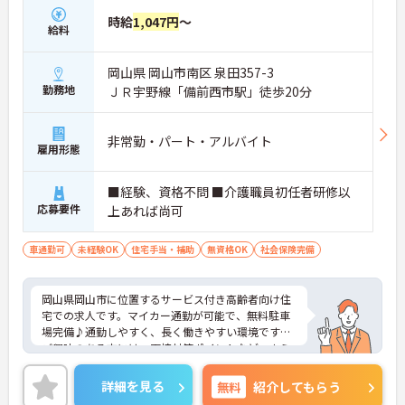
時給
1,047円
～
給料
岡山県 岡山市南区 泉田357-3
勤務地
ＪＲ宇野線「備前西市駅」徒歩20分
非常勤・パート・アルバイト
雇用形態
■経験、資格不問 ■介護職員初任者研修以
応募要件
上あれば尚可
車通勤可
未経験OK
住宅手当・補助
無資格OK
社会保険完備
岡山県岡山市に位置するサービス付き高齢者向け住
宅での求人です。マイカー通勤が可能で、無料駐車
場完備♪通勤しやすく、長く働きやすい環境です！
ご興味のある方には、面接対策ポイントなど、さら
に詳細をご案内しますのでお気軽にご相談くださ
い！
詳細を見る
無料
紹介してもらう