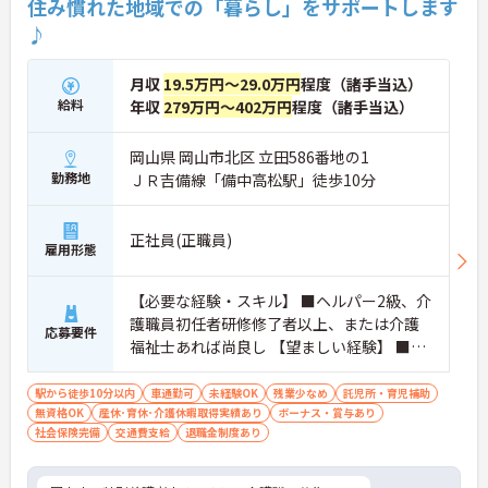
住み慣れた地域での「暮らし」をサポートします
♪
月収
19.5万円～29.0万円
程度（諸手当込）
給料
年収
279万円～402万円
程度（諸手当込）
岡山県 岡山市北区 立田586番地の1
勤務地
ＪＲ吉備線「備中高松駅」徒歩10分
正社員(正職員)
雇用形態
【必要な経験・スキル】 ■ヘルパー2級、介
護職員初任者研修修了者以上、または介護
応募要件
福祉士あれば尚良し 【望ましい経験】 ■無
資格でも経験があれば応募可能です
駅から徒歩10分以内
車通勤可
未経験OK
残業少なめ
託児所・育児補助
無資格OK
産休･育休･介護休暇取得実績あり
ボーナス・賞与あり
社会保険完備
交通費支給
退職金制度あり