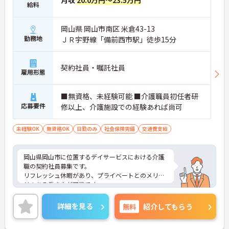
給料
岡山県 岡山市南区 米倉43-13
勤務地
ＪＲ宇野線「備前西市駅」徒歩15分
契約社員・嘱託社員
雇用形態
■無資格、未経験可能 ■介護職員初任者研
応募要件
修以上、介護施設での経験あれば尚可
未経験OK
無資格OK
日勤のみ
社会保険完備
交通費支給
岡山県岡山市に位置するデイサービスにおける介護
職の契約社員募集です。
リフレッシュ休暇があり、プライベートとのメリハ
リのある働き方が可能です。
また研修制度や正社員登用制度もあり働きながらス
キルアップが目指せる環境です。
詳細を見る
無料
紹介してもらう
ご興味のある方には、面接対策ポイントなど、さら
に詳細をご案内しますのでお気軽にご相談くださ