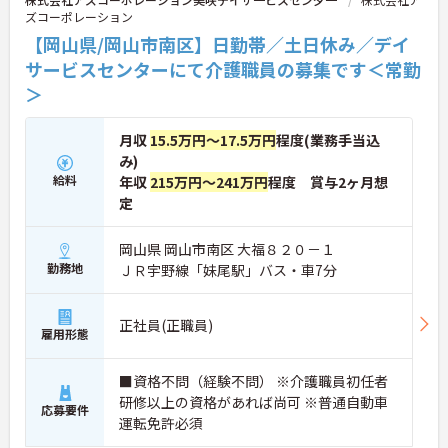
ズコーポレーション
【岡山県/岡山市南区】日勤帯／土日休み／デイ
サービスセンターにて介護職員の募集です＜常勤
＞
月収
15.5万円～17.5万円
程度(業務手当込
み)
給料
年収
215万円～241万円
程度 賞与2ヶ月想
定
岡山県 岡山市南区 大福８２０－１
勤務地
ＪＲ宇野線「妹尾駅」バス・車7分
正社員(正職員)
雇用形態
■資格不問（経験不問） ※介護職員初任者
研修以上の資格があれば尚可 ※普通自動車
応募要件
運転免許必須