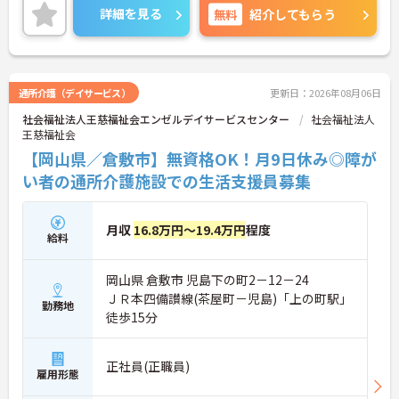
ご興味をお持ちの方はお気軽にお問い合わせくださ
詳細を見る
無料
紹介してもらう
い。
通所介護（デイサービス）
更新日：2026年08月06日
社会福祉法人王慈福祉会エンゼルデイサービスセンター
社会福祉法人
王慈福祉会
【岡山県／倉敷市】無資格OK！月9日休み◎障が
い者の通所介護施設での生活支援員募集
月収
16.8万円～19.4万円
程度
給料
岡山県 倉敷市 児島下の町2－12－24
ＪＲ本四備讃線(茶屋町－児島)「上の町駅」
勤務地
徒歩15分
正社員(正職員)
雇用形態