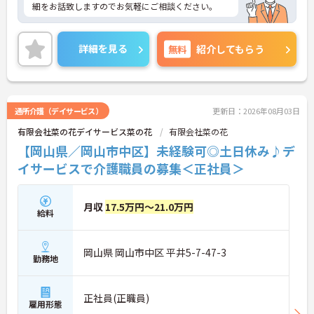
細をお話致しますのでお気軽にご相談ください。
詳細を見る
無料
紹介してもらう
通所介護（デイサービス）
更新日：2026年08月03日
有限会社菜の花デイサービス菜の花
有限会社菜の花
【岡山県／岡山市中区】未経験可◎土日休み♪デ
イサービスで介護職員の募集＜正社員＞
月収
17.5万円～21.0万円
給料
岡山県 岡山市中区 平井5-7-47-3
勤務地
正社員(正職員)
雇用形態