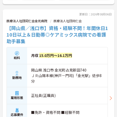
更新日：2026年08月06日
医療法人社団同仁会金光病院
医療法人社団同仁会
【岡山県／浅口市】資格・経験不問！年間休日1
10日以上＆日勤帯◎ケアミックス病院での看護
助手募集
月収
15.0万円～16.1万円
給料
岡山県 浅口市 金光町占見新田740
ＪＲ山陽本線(神戸－門司)「金光駅」徒歩8
勤務地
分
正社員(正職員)
雇用形態
■免許・資格不問 ■経験不問
応募要件