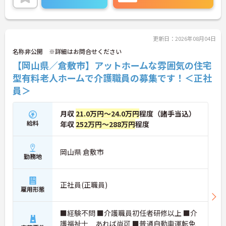
トの両立を目指しやすい環境です。ご興味のある方
には、面接対策ポイントなどさらに詳細をお話いた
しますので、お気軽にご相談ください。
更新日：2026年08月04日
■ 働きやすさを支える休暇制度
名称非公開 ※詳細はお問合せください
【岡山県／倉敷市】アットホームな雰囲気の住宅
休日制度が整っている職場です
・年間休日109日
型有料老人ホームで介護職員の募集です！＜正社
・4日連続のリフレッシュ休暇あり
員＞
・有給休暇制度あり
→ プライベートの時間も大切にしながら働ける環境
です♪
月収
21.0万円～24.0万円
程度（諸手当込）
給料
年収
252万円～288万円
程度
■ 未経験から挑戦できる環境
岡山県 倉敷市
介護経験不問で応募可能です
勤務地
・経験不問
・学歴不問
・施設見学を随時受付
正社員(正職員)
雇用形態
→ 介護の仕事をこれから始めたい方も安心して応募
しやすい環境です♪
■経験不問 ■介護職員初任者研修以上 ■介
護福祉士 あれば尚可 ■普通自動車運転免