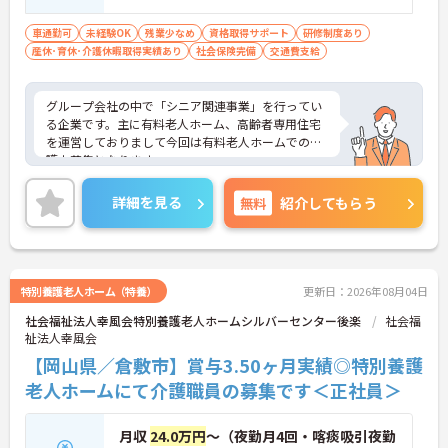
車通勤可
未経験OK
残業少なめ
資格取得サポート
研修制度あり
産休･育休･介護休暇取得実績あり
社会保険完備
交通費支給
グループ会社の中で「シニア関連事業」を行ってい
る企業です。主に有料老人ホーム、高齢者専用住宅
を運営しておりまして今回は有料老人ホームでの介
護士募集となります。
企業ならではの充実した福利厚生が魅力的で、「カ
フェテリアプラン」という好きな福利厚生を選べ
詳細を見る
無料
紹介してもらう
る、といったメリットもございます。また研修や、
育休産休制度も充実しておりますので、お子様をお
持ちの方でもしっかりと長く働くことのできる環境
が整っておりますよ！
特別養護老人ホーム（特養）
更新日：2026年08月04日
社会福祉法人幸風会特別養護老人ホームシルバーセンター後楽
社会福
祉法人幸風会
【岡山県／倉敷市】賞与3.50ヶ月実績◎特別養護
老人ホームにて介護職員の募集です＜正社員＞
月収
24.0万円
～（夜勤月4回・喀痰吸引夜勤