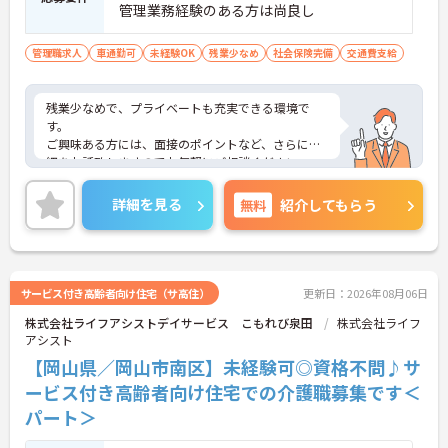
管理業務経験のある方は尚良し
管理職求人
車通勤可
未経験OK
残業少なめ
社会保険完備
交通費支給
残業少なめで、プライベートも充実できる環境で
す。
ご興味ある方には、面接のポイントなど、さらに詳
細をお話致しますのでお気軽にご相談ください。
詳細を見る
無料
紹介してもらう
サービス付き高齢者向け住宅（サ高住）
更新日：2026年08月06日
株式会社ライフアシストデイサービス こもれび泉田
株式会社ライフ
アシスト
【岡山県／岡山市南区】未経験可◎資格不問♪サ
ービス付き高齢者向け住宅での介護職募集です＜
パート＞