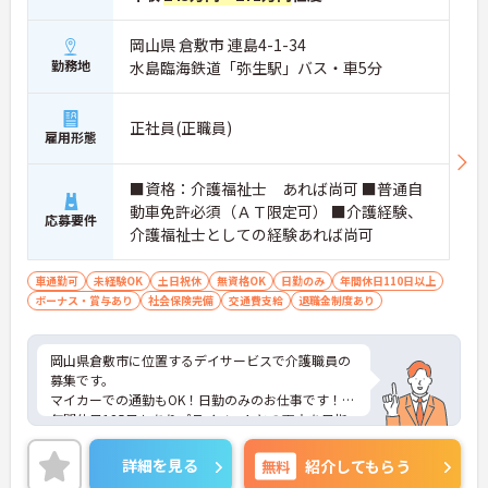
岡山県 倉敷市 連島4-1-34
勤務地
水島臨海鉄道「弥生駅」バス・車5分
正社員(正職員)
雇用形態
■資格：介護福祉士 あれば尚可 ■普通自
動車免許必須（ＡＴ限定可） ■介護経験、
応募要件
介護福祉士としての経験あれば尚可
車通勤可
未経験OK
土日祝休
無資格OK
日勤のみ
年間休日110日以上
ボーナス・賞与あり
社会保険完備
交通費支給
退職金制度あり
岡山県倉敷市に位置するデイサービスで介護職員の
募集です。
マイカーでの通勤もOK！日勤のみのお仕事です！
年間休日125日もありプライベートとの両立を目指
す方におすすめの環境です◎しっかりとしたフォロ
ー体制で、経験に関わらず安心してスタートできま
詳細を見る
無料
紹介してもらう
す。また昇給や賞与制度があり、頑張りが評価され