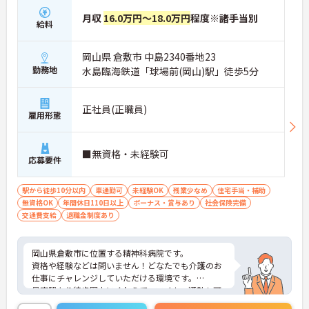
月収
16.0万円～18.0万円
程度※諸手当別
給料
岡山県 倉敷市 中島2340番地23
勤務地
水島臨海鉄道「球場前(岡山)駅」徒歩5分
正社員(正職員)
雇用形態
■無資格・未経験可
応募要件
駅から徒歩10分以内
車通勤可
未経験OK
残業少なめ
住宅手当・補助
無資格OK
年間休日110日以上
ボーナス・賞与あり
社会保険完備
交通費支給
退職金制度あり
岡山県倉敷市に位置する精神科病院です。
資格や経験などは問いません！どなたでも介護のお
仕事にチャレンジしていただける環境です。
最寄駅より徒歩圏内にくわえて、マイカー通勤も可
能と通勤も便利です。