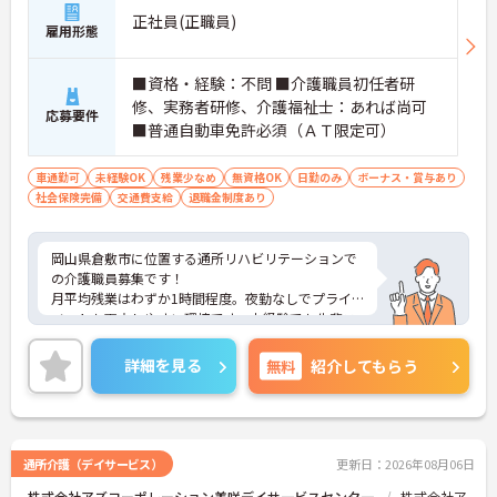
正社員(正職員)
雇用形態
■資格・経験：不問 ■介護職員初任者研
修、実務者研修、介護福祉士：あれば尚可
応募要件
■普通自動車免許必須（ＡＴ限定可）
車通勤可
未経験OK
残業少なめ
無資格OK
日勤のみ
ボーナス・賞与あり
社会保険完備
交通費支給
退職金制度あり
岡山県倉敷市に位置する通所リハビリテーションで
の介護職員募集です！
月平均残業はわずか1時間程度。夜勤なしでプライ
ベートも両立しやすい環境です。未経験でも先輩ス
タッフや制度のフォローがあるので安心して成長で
きる職場です。
詳細を見る
無料
紹介してもらう
ご興味のある方には、面接対策ポイントなど、さら
に詳細をご案内しますのでお気軽にご相談くださ
い！
通所介護（デイサービス）
更新日：2026年08月06日
株式会社アズコーポレーション美咲デイサ一ビスセン夕一
株式会社ア