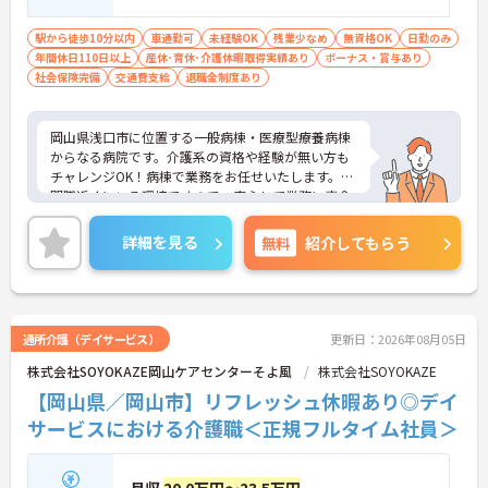
駅から徒歩10分以内
車通勤可
未経験OK
残業少なめ
無資格OK
日勤のみ
年間休日110日以上
産休･育休･介護休暇取得実績あり
ボーナス・賞与あり
社会保険完備
交通費支給
退職金制度あり
岡山県浅口市に位置する一般病棟・医療型療養病棟
からなる病院です。介護系の資格や経験が無い方も
チャレンジOK！病棟で業務をお任せいたします。専
門職近くにいる環境ですので、安心して業務に専念
いただけます。ご興味のある方には、面接対策ポイ
ントなど、さらに詳細をお話しいたしますのでお気
詳細を見る
無料
紹介してもらう
軽にご相談ください！
通所介護（デイサービス）
更新日：2026年08月05日
株式会社SOYOKAZE岡山ケアセンターそよ風
株式会社SOYOKAZE
【岡山県／岡山市】リフレッシュ休暇あり◎デイ
サービスにおける介護職＜正規フルタイム社員＞
月収
20.0万円～23.5万円