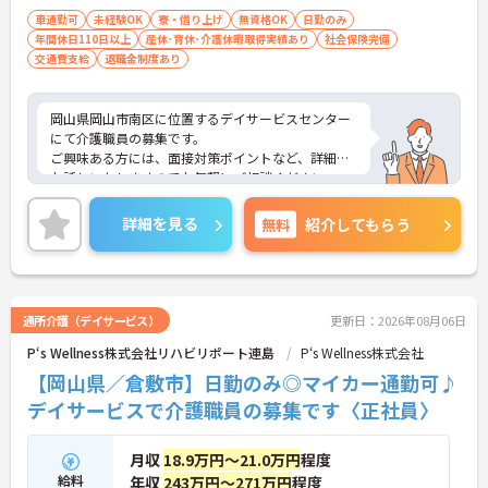
車通勤可
未経験OK
寮・借り上げ
無資格OK
日勤のみ
年間休日110日以上
産休･育休･介護休暇取得実績あり
社会保険完備
交通費支給
退職金制度あり
岡山県岡山市南区に位置するデイサービスセンター
にて介護職員の募集です。
ご興味ある方には、面接対策ポイントなど、詳細を
お話しいたしますのでお気軽にご相談ください。
詳細を見る
無料
紹介してもらう
通所介護（デイサービス）
更新日：2026年08月06日
P‘s Wellness株式会社リハビリポート連島
P‘s Wellness株式会社
【岡山県／倉敷市】日勤のみ◎マイカー通勤可♪
デイサービスで介護職員の募集です〈正社員〉
月収
18.9万円～21.0万円
程度
給料
年収
243万円～271万円
程度