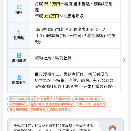
月収
25.1万円
～程度 諸手当込・夜勤4回想
定
給料
年収
351万円
～※想定年収
岡山県 岡山市北区 北長瀬表町3-15-22
ＪＲ山陽本線(神戸－門司)「北長瀬駅」徒歩
勤務地
8分
契約社員・嘱託社員
雇用形態
■介護福祉士、実務者研修、初任者研修
いずれか ※特養、老健、病院、有老などの
応募要件
実務経験1年以上ある方 ※身体介護の経験年
以上ある方、機械浴の使用の経験のある方
歓迎
駅から徒歩10分以内
車通勤可
残業少なめ
年間休日110日以上
研修制度あり
産休･育休･介護休暇取得実績あり
ボーナス・賞与あり
社会保険完備
交通費支給
退職金制度あり
株式会社アンビスが全国で100施設以上を展開する
医療施設型ホスピスです。ご入居者様やご家族を