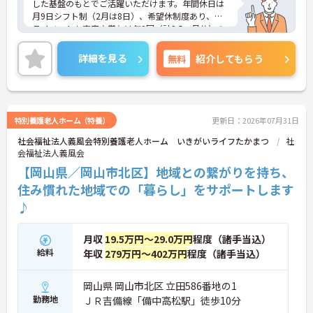
した基盤のもとでご活躍いただけます。年間休日は
月9日シフト制（2月は8日）、希望休制度あり、プ
ライベートも充実♪賞与は年2回（計2.5ヶ月分）の
実績があり、頑張りが評価される環境です。社員給
食（食事補助手当5,600円支給）や育児給付金制度
詳細を見る
無料
紹介してもらう
（最大10万円支給）など、福利厚生も魅力。社内研
修や資格取得支援制度（対象資格の取得費用を最大
10万円まで補助）も整っており、スキルアップを目
指せます。ご興味のある方には、面接対策ポイント
など、さらに詳細をお話ししますのでお気軽にご相
特別養護老人ホーム（特養）
更新日：2026年07月31日
談ください！
社会福祉法人義風会特別養護老人ホーム いきがいライフたかまつ
社
会福祉法人義風会
【岡山県／岡山市北区】地域との繋がりを持ち、
住み慣れた地域での「暮らし」をサポートします
♪
月収
19.5万円～29.0万円
程度（諸手当込）
給料
年収
279万円～402万円
程度（諸手当込）
岡山県 岡山市北区 立田586番地の1
勤務地
ＪＲ吉備線「備中高松駅」徒歩10分