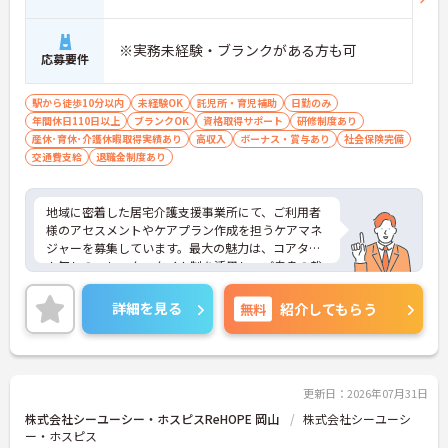
・業務の効率化により月の平均残業時間は10時間程
度と少なく、体力的なゆとりを持ってご入居者様と
※実務未経験・ブランクがある方も可
向き合えます。
応募要件
【ご家族も安心できる、圧倒的な福利厚生が整って
駅から徒歩10分以内
います】
未経験OK
託児所・育児補助
日勤のみ
年間休日110日以上
・ご家族分も含めて年間3万円までの医療費補助
ブランクOK
資格取得サポート
研修制度あり
産休･育休･介護休暇取得実績あり
や、教育サービスの70%割引など、生活全体を支え
高収入
ボーナス・賞与あり
社会保険完備
交通費支給
る独自の福利厚生が利用できます。
退職金制度あり
・小学校3年生までの時短・夜勤免除制度があり、
男性の育休取得実績も豊富なため、ライフステージ
が変化しても安心です。
地域に密着した居宅介護支援事業所にて、ご利用者
様のアセスメントやケアプラン作成を担うケアマネ
【プライベートとの両立がしやすい環境です】
ジャーを募集しています。最大の魅力は、コアタイ
・有給取得促進手当の支給や、5連休以上の長期休
ム無しのフレックスタイム制を活用し、ご自身の裁
暇を取得できる仕組みがあり、しっかりと心身をリ
量でスケジュールを管理できる点です。ご自宅から
フレッシュできます。
の直行訪問などを交えることで、日々の業務負担を
詳細を見る
無料
紹介してもらう
・中途入社比率が6割を超えており、風通しが良
軽減しながら柔軟に働くことができます。また、未
く、新しい方もこれまでの経験を活かしてすぐに馴
就学児への保育手当や共済会による医療費・市販薬
染める温かい社風です。
の補助など、大手グループならではの手厚い福利厚
生が生活面をサポートします。働きながら主任介護
支援専門員へのステップアップを目指せる資格取得
更新日：2026年07月31日
支援制度も整っています。育児・介護向けの時短勤
株式会社シーユーシー・ホスピスReHOPE 岡山
株式会社シーユーシ
務制度や75歳までの再雇用制度も完備されており、
ー・ホスピス
ライフステージの変化に合わせた無理のない働き方