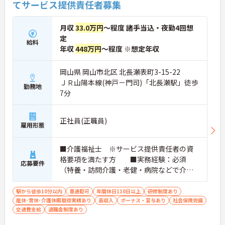
てサービス提供責任者募集
月収
33.0万円
～程度 諸手当込・夜勤4回想
定
給料
年収
448万円
～程度 ※想定年収
岡山県 岡山市北区 北長瀬表町3-15-22
ＪＲ山陽本線(神戸－門司)「北長瀬駅」徒歩
勤務地
7分
正社員(正職員)
雇用形態
■介護福祉士 ※サービス提供責任者の資
格要項を満たす方 ■実務経験：必須
応募要件
（特養・訪問介護・老健・病院などで介護
の実務経験が3年程度ある方） ※サ責：未
経験可
駅から徒歩10分以内
車通勤可
年間休日110日以上
研修制度あり
産休･育休･介護休暇取得実績あり
高収入
ボーナス・賞与あり
社会保険完備
交通費支給
退職金制度あり