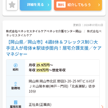
・有給取得促進手当の支給や、5連休以上の長期休
の社内資格「マジ神制度」。認知症ケア等の分野で
詳細を見る
無料
紹介してもらう
暇を取得できる仕組みがあり、しっかりと心身をリ
認定されると最大月4万円の手当が加算され、確実
フレッシュできます。
な収入アップが可能です。また、スマホでの記録入
・中途入社比率が6割を超えており、風通しが良
力や睡眠センサー等のDX化により、夜間業務などの
く、新しい方もこれまでの経験を活かしてすぐに馴
身体的負担が大きく軽減されています。ご家族も対
染める温かい社風です。
象となる年間3万円の医療費補助など大手ならでは
更新日：2026年07月31日
の圧倒的な福利厚生のもと、ケアマネジャーへのス
株式会社ベネッセスタイルケアベネッセ介護センター岡山
株式会社ベ
テップアップ等、介護のプロとして長期的なキャリ
ネッセスタイルケア
アを築けます。
【岡山県／岡山市】4週8休＆フレックス制◎大
★おすすめPOINT★
手法人が母体★駅徒歩圏内！居宅介護支援／ケア
【これまでの経験・専門性が正当に評価される環境
マネジャー
です】
・独自の社内資格「マジ神制度」があり、認定され
ると1資格につき月1万円（最大4万円）の手当が加
月収
25.9万円
～
算されます。
給料
年収
359万円
～想定年収
・ケアマネジャーの受験料や対策講座、更新費用ま
で全額補助されるため、次のステップアップを自己
岡山県 岡山市北区 野田3-20-25 MTビルV1F
負担なく目指せます。
ＪＲ山陽本線(神戸－門司)「北長瀬駅」徒歩
勤務地
【最先端のDX導入で、身体的・精神的な負担を軽
10分
減】
・スマホ記録や睡眠センサーを活用したデータに基
づくケアにより、夜間巡視や申し送りなどの業務負
正社員(正職員)
雇用形態
担を大きく軽減しています。