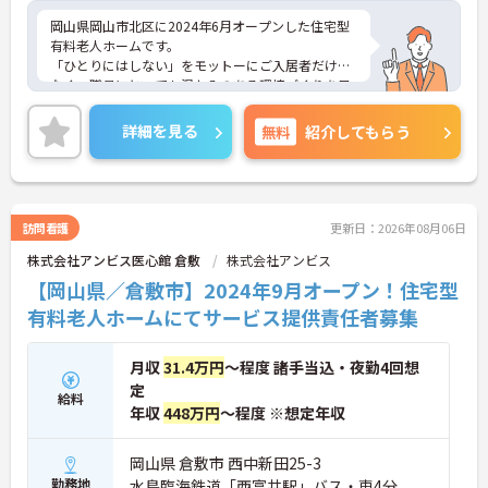
岡山県岡山市北区に2024年6月オープンした住宅型
有料老人ホームです。
「ひとりにはしない」をモットーにご入居者だけで
なく、職員にとっても温かみのある環境づくりを目
指しています。
ご利用者一人ひとりに寄り添ってサービスを提供し
詳細を見る
無料
紹介してもらう
ていただける方を募集しています。サービス提供責
任者の経験がなくスタートされた方も多数いらっし
ゃいます。
ご興味のある方には、面接対策ポイントなど、さら
に詳細をお話しいたしますのでお気軽にご相談くだ
訪問看護
更新日：2026年08月06日
さい！
株式会社アンビス医心館 倉敷
株式会社アンビス
【岡山県／倉敷市】2024年9月オープン！住宅型
有料老人ホームにてサービス提供責任者募集
月収
31.4万円
～程度 諸手当込・夜勤4回想
定
給料
年収
448万円
～程度 ※想定年収
岡山県 倉敷市 西中新田25-3
勤務地
水島臨海鉄道「西富井駅」バス・車4分