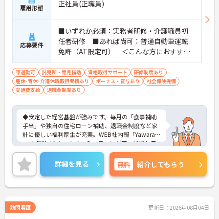
正社員(正職員)
雇用形態
■いずれか必須：実務者研修・介護職員初
任者研修 ■あれば尚可：普通自動車運転
応募要件
免許（AT限定可） ＜こんな方におすすめ
＞ワークライフバランスを大切にしたいと
お考えの方、入居者様それぞれに合わせ
車通勤可
託児所・育児補助
資格取得サポート
研修制度あり
産休･育休･介護休暇取得実績あり
た、温かいケアを提供したい方、これまで
ボーナス・賞与あり
社会保険完備
交通費支給
退職金制度あり
の介護分野でのご経験を有効に活用したい
方
◆安定した経営基盤が強みです。毎月の「食事補助
手当」や独自の住宅ローン補助、退職金制度など家
計に優しい福利厚生が充実。WEB社内報「Yawarag
i」や年1回のキックオフミーティング等、風通し良
く温かいコミュニケーションを育む環境が整ってい
ます。
詳細を見る
無料
紹介してもらう
◆若手～中高年まで幅広い年代が活躍中！短時間正
社員制度などライフスタイルに合わせた柔軟な働き
方が可能です。産休・育休の取得を推進しており、
復帰時には最大10万円支給の独自制度「育児休業給
付金＋（プラス）」をご用意。子育て世代のキャリ
訪問看護
更新日：2026年08月04日
アを強力に支援します。