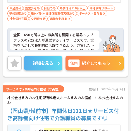
車通勤可
残業少なめ
日勤のみ
年間休日110日以上
資格取得サポート
研修制度あり
産休･育休･介護休暇取得実績あり
ボーナス・賞与あり
社会保険完備
交通費支給
退職金制度あり
全国に650ヵ所以上の事業所を展開する業界トップ
クラスの安定法人が運営するデイサービスです。資
格を活かして長期的に活躍できるよう、充実した待
遇と働きやすい環境をご用意しています。最大の魅
力は夜勤なしの日勤のみで年間休日は119日しっか
り確保できる点にあります。毎月付与されるリフレ
詳細を見る
無料
紹介してもらう
ッシュ休暇を利用して連休の取得も可能です。ま
た、子育てサポート企業として「くるみん認定」を
取得しており、こども休暇や充実した扶養手当など
ご家庭との両立を後押しする制度が整っています。
入社後1年間は専用のチューターがつき手厚くフォ
サービス付き高齢者向け住宅（サ高住）
更新日：2026年08月06日
ローするため、新しい環境への不安を軽減できま
株式会社えみのわ住宅型有料老人ホームえみのわ備前
株式会社えみの
す。最大185万円の賞与支給の実績や、宿泊費補助
わ
等の独自の福利厚生制度も備わっており、有資格者
の方がご自身の個性を大切にしながらやりがいを持
【岡山県/備前市】年間休日111日★サービス付
って働き続けられるおすすめの職場です。
き高齢者向け住宅で介護職員の募集です◎
★おすすめPOINT★
【夜勤なし×年間休日119日！オンオフのメリハリ