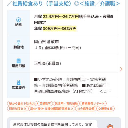
／社員給食あり（手当支給）◎＜施設／介護職＞
月収
22.4万円～26.7万円
諸手当込み・夜勤5
回想定
給料
年収
309万円～368万円
岡山県 倉敷市
勤務地
ＪＲ山陽本線(神戸－門司)
正社員(正職員)
雇用形態
■いずれか必須：介護福祉士・実務者研
修・介護職員初任者研修 ■あれば尚可：
応募要件
普通自動車運転免許（AT限定可） ＜こん
な方におすすめ＞ワークライフバランスを
大切にしたいとお考えの方、入居者様それ
駅から徒歩10分以内
車通勤可
託児所・育児補助
資格取得サポート
研修制度あり
産休･育休･介護休暇取得実績あり
ぞれに合わせた、温かいケアを提供したい
社会保険完備
交通費支給
方、これまでの介護分野でのご経験を有効
に活用したい方
運営母体は複数の高齢者住宅を展開しており、安定