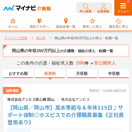
0
0
求人検索
会員登録
メニュー
ホーム
初めての方へ
面談会場一覧
保存した求人
最近見た求人
マイナビ介護職
岡山県
岡山県の年収350万円以上の求人・転職一覧
岡山県の年収350万円以上
の介護職・福祉の求人・転職一覧
286
この条件の介護・福祉求人数
非公開求人
件 ＋
おすすめ順
新着順
月収順
年収順
訪問看護
更新日：2026年08月06日
株式会社アンビス医心館 岡山
株式会社アンビス
【岡山県／岡山市】高水準給与＆年休115日♪サ
ポート体制◎ホスピスでの介護職員募集《正社員
登用あり》