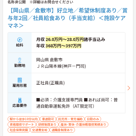
名称非公開 ※詳細はお問合せください
◆働きながら成長！資格取得を最大10万円補助 多職
種連携で専門知識が磨けるチームケア実践 頑張りや
【岡山県／倉敷市】好立地／希望休制度あり／賞
スキルが給与・役職にしっかり反映。 明確なキャリ
与年2回／社員給食あり（手当支給）＜施設ケア
アパス制度が整っている環境で、 目標を持って長く
マネ＞
活躍できます！
月収
26.0万円～28.0万円
諸手当込み
給料
年収
368万円～397万円
岡山県 倉敷市
勤務地
ＪＲ山陽本線(神戸－門司)
正社員(正職員)
雇用形態
■必須：介護支援専門員 ■あれば尚可：普
応募要件
通自動車運転免許（AT限定可）
駅から徒歩10分以内
車通勤可
託児所・育児補助
日勤のみ
資格取得サポート
研修制度あり
産休･育休･介護休暇取得実績あり
社会保険完備
交通費支給
退職金制度あり