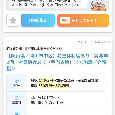
WEB社内報「Yawaragi」や年1回のキックオフミー
ティング等、風通し良く温かいコミュニケーション
を育む環境が整っています。
◆若手～中高年まで幅広い年代が活躍中！短時間正
詳細を見る
無料
紹介してもらう
社員制度などライフスタイルに合わせた柔軟な働き
方が可能です。産休・育休の取得を推進しており、
復帰時には最大10万円支給の独自制度「育児休業給
付金＋（プラス）」をご用意。子育て世代のキャリ
アを強力に支援します。
更新日：2026年08月05日
◆働きながら成長！資格取得を最大10万円補助 多職
名称非公開 ※詳細はお問合せください
種連携で専門知識が磨けるチームケア実践 頑張りや
【岡山県／岡山市中区】希望休制度あり／賞与年
スキルが給与・役職にしっかり反映。 明確なキャリ
アパス制度が整っている環境で、 目標を持って長く
2回／社員給食あり（手当支給）◎＜施設／介護
活躍できます！
職＞
月収
24.6万円
～諸手当込み・夜勤5回想定
給料
年収
330万円～374万円
岡山県 岡山市中区
勤務地
岡山電気軌道東山線