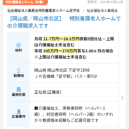
特別養護老人ホーム（特養）
更新日：2026年07月31日
社会福祉法人義風会特別養護老人ホーム足守荘
社会福祉法人義風会
【岡山県／岡山市北区】 特別養護老人ホームで
の介護職求人です
月収
21.7万円～26.3万円
夜勤5回分込・上限
は介護福祉士手当含む
給料
年収
305万円～370万円
賞与3.00ヶ月の場合
※上限は介護福祉士手当含む
岡山県 岡山市北区 下足守1898
勤務地
ＪＲ吉備線「足守駅」バス・車5分
正社員(正職員)
雇用形態
■介護福祉士、実務者研修（ヘルパー1
級）、初任者研修（ヘルパー2級）のいずれ
応募要件
か※無資格未経験もご応募可能です