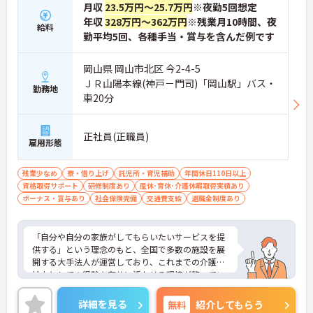
月収
23.5万円～25.7万円
※夜勤5回想定
年収
328万円～362万円
※残業月10時間、夜
給料
勤平均5回、各種手当・賞与を含んだ例です
岡山県 岡山市北区 今2-4-5
ＪＲ山陽本線(神戸－門司)「岡山駅」バス・
勤務地
車20分
正社員(正職員)
雇用形態
残業少なめ
寮・借り上げ
託児所・育児補助
年間休日110日以上
資格取得サポート
研修制度あり
産休･育休･介護休暇取得実績あり
ボーナス・賞与あり
社会保険完備
交通費支給
退職金制度あり
「自分や自分の家族がしてもらいたいサービスを提
供する」という理念のもと、全国で多数の施設を展
開する大手法人が運営しており、これまでの介護福
祉士としての経験を存分に活かせる環境が整ってい
ます。最大の魅力は、専門性を正当に評価する独自
の社内資格「マジ神制度」。認知症ケア等の分野で
詳細を見る
無料
紹介してもらう
認定されると最大月4万円の手当が加算され、確実