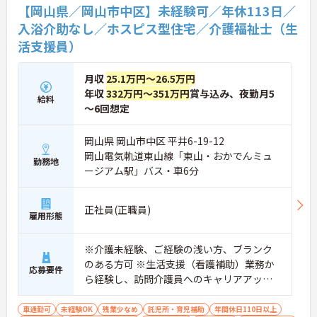
【岡山県／岡山市中区】未経験可／年休113日／
で、長期的に専門性を磨いていける環境です。
入浴介助なし／ホスピス型住宅／介護福祉士（生
★おすすめPOINT★
活支援員）
【直行訪問とフレックス制を活用し、効率的で柔軟
な働き方が実現できます】
・出退勤時間を自由に調整できるコアタイム無しの
月収
25.1万円～26.5万円
フレックスタイム制を採用しており、ご自身のペー
年収
332万円～351万円
賞与込み、夜勤月5
給料
スで訪問予定を組むことが可能です
～6回想定
・ご自宅からの直行訪問を交えて日々の移動負担を
軽減できることで、体力的なゆとりを持ちながら業
務に取り組めます
岡山県 岡山市中区 平井6-19-12
岡山電気軌道東山線「東山・おかでんミュ
勤務地
【充実した支援制度を活用して、上位資格へのステ
ージアム駅」バス・車6分
ップアップが期待できます】
・働きながら主任介護支援専門員を目指せる資格取
得支援制度があり、着実にケアマネジャーとしての
正社員(正職員)
専門性を高めていける体制があります
雇用形態
・上位資格の取得後は月1万円の資格手当が支給さ
れるほか、年1回の定期昇給・昇格制度により日々
※介護未経験、ご経験の浅い方、ブランク
の努力がしっかりと給与に還元されます
のある方可 ※生活支援（看護補助）業務か
応募要件
ら経験し、訪問介護員へのキャリアアップ
【大手グループの充実した福利厚生のもと、将来に
わたり長く働き続けられます】
を目指せます
・未就学児お一人につき月1万円の保育手当や育
車通勤可
未経験OK
残業少なめ
託児所・育児補助
年間休日110日以上
児・介護向けの時短勤務制度が整っており、ご家庭