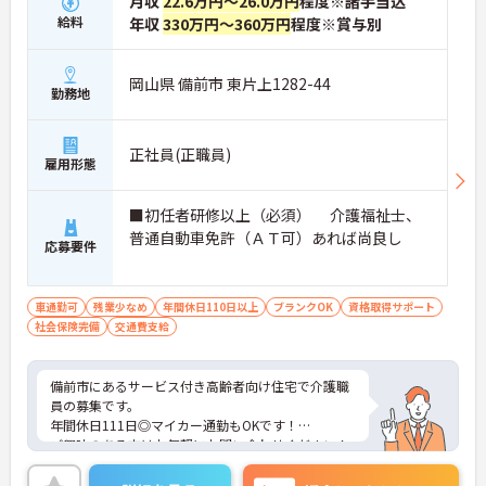
月収
22.6万円～26.0万円
程度※諸手当込
をつけて働ける環境です】
給料
年収
330万円～360万円
程度※賞与別
・身体への負担が少ない夜勤なしの勤務で年間休日
119日がしっかりと確保されています
・毎月1日付与されるリフレッシュ休暇と有給を組
岡山県 備前市 東片上1282-44
み合わせて連休を取得しプライベートを満喫できま
勤務地
す
・子育てサポート企業として「くるみん認定」を取
得しており未就学児向けのこども休暇など支援体制
正社員(正職員)
雇用形態
が万全です
【賞与実績最大185万円◎大手法人ならではの手厚
い待遇と福利厚生が魅力です】
■初任者研修以上（必須） 介護福祉士、
・頑張りをしっかり還元する過去実績最大185万円
普通自動車免許（ＡＴ可）あれば尚良し
応募要件
の賞与や配偶者・お子様への手厚い扶養手当を支給
しています
・宿泊費補助などが受けられる独自の「ツクイPLU
S」や勤続3年以上の退職金制度を完備しています
車通勤可
残業少なめ
年間休日110日以上
ブランクOK
資格取得サポート
・社内規定の範囲内で髪色や髪型をはじめネイルや
社会保険完備
交通費支給
まつげエクステが自由であり自分らしさを大切に働
けます
【有資格者のキャリアパス！手厚いチューター制度
備前市にあるサービス付き高齢者向け住宅で介護職
と多彩な研修で専門性を高めます 】
員の募集です。
・入社後1年間は専門のチューター（指導担当者）
年間休日111日◎マイカー通勤もOKです！
がマンツーマンで手厚くフォローするため新しい環
ご興味のある方はお気軽にお問い合わせください！
境でも安心です
・資格手当の支給や公的資格取得・自己啓発支援制