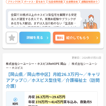
ブランクOK
ボーナス・賞与あり
社会保険完備
交通費支給
退職金制度あり
との両立を強力にサポートする環境です
・医療費や市販薬の補助が受けられる共済会制度に
加え、75歳までの再雇用制度が設けられていること
全国で30拠点以上のホスピス型住宅を展開する安定
で、長期的な安心感を持ってご活躍いただけます
法人が運営する求人です。実務未経験やブランクが
ある方も大歓迎。まずは入浴介助のない「生活支援
員」として、環境整備や看護師の処置サポートなど
の業務からスタートし、無理なくホスピスケアの経
験を積むことができ、ゆくゆくは訪問介護員へステ
詳細を見る
無料
紹介してもらう
ップアップすることも可能です。残業は全社平均残
業月5時間程度と少なく、連続休暇の取得で支援金
が支給される独自の制度や、自由診療の割引が受け
られる福利厚生も充実しています。手厚い人員配置
で、24時間連携の訪問診療医もいるため、医療依存
更新日：2026年07月31日
度の高い方へのケアもチームで安心して取り組める
株式会社シーユーシー・ホスピスReHOPE 岡山
株式会社シーユーシ
環境です。
ー・ホスピス
【岡山県／岡山市中区】月給26.3万円～／キャリ
★おすすめPOINT★
【無理なくステップアップできる業務内容】
アアップ◎／ホスピス型住宅／介護福祉士（訪問
・実務未経験からでも挑戦可能です
介護）
・入浴介助なし、まずは生活支援や看護師のサポー
トからスタートできます
・資格取得支援制度を活用し、将来的に訪問介護員
月収
26.3万円～29.6万円
を目指せる環境です
年収
370万円～414万円
賞与込み、夜勤月5
給料
【手厚い待遇と働きやすさの両立】