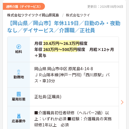
に詳細をお話しいたしますのでお気軽にご相談くだ
通所介護（デイサービス）
更新日：2026年08月06日
さい！
株式会社ツクイツクイ岡山原尾島
株式会社ツクイ
【岡山県／岡山市】年休119日／日勤のみ・夜勤
なし／デイサービス／介護職／正社員
月収
20.6万円～26.3万円
程度
年収
263万円～500万円
程度 月給×12ヶ月
給料
＋賞与
岡山県 岡山市中区 原尾島4-14-8
ＪＲ山陽本線(神戸－門司)「西川原駅」バ
勤務地
ス・車10分
正社員(正職員)
雇用形態
■介護職員初任者研修（ヘルパー2級）以
上：いずれか必須 ■経験：介護職員の実務
応募要件
研修1年以上 必須