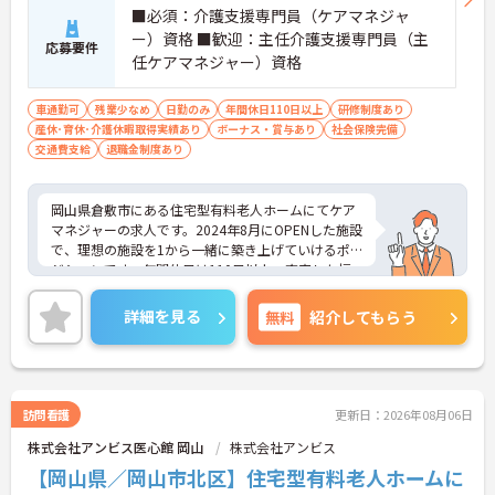
■必須：介護支援専門員（ケアマネジャ
ー）資格 ■歓迎：主任介護支援専門員（主
応募要件
任ケアマネジャー）資格
車通勤可
残業少なめ
日勤のみ
年間休日110日以上
研修制度あり
産休･育休･介護休暇取得実績あり
ボーナス・賞与あり
社会保険完備
交通費支給
退職金制度あり
岡山県倉敷市にある住宅型有料老人ホームにてケア
マネジャーの求人です。2024年8月にOPENした施設
で、理想の施設を1から一緒に築き上げていけるポ
ジションです。年間休日は110日以上、充実した福
利厚生も魅力です。
ご興味のある方には、面接対策ポイントなど、さら
詳細を見る
無料
紹介してもらう
に詳細をお話しいたしますのでお気軽にご相談くだ
さい！
訪問看護
更新日：2026年08月06日
株式会社アンビス医心館 岡山
株式会社アンビス
【岡山県／岡山市北区】住宅型有料老人ホームに