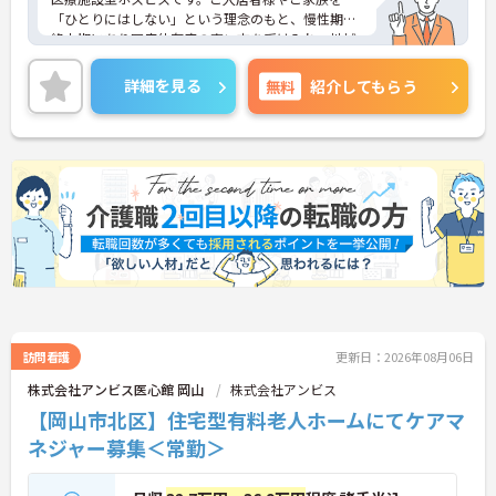
「ひとりにはしない」という理念のもと、慢性期や
終末期にあり医療依存度の高い方を受け入れ、地域
医療を支える社会的意義の高い事業を推進していま
す。現場には看護師が24時間常駐しています。急変
詳細を見る
無料
紹介してもらう
時の対応や医療行為は看護師が担当するため、初任
者研修や実務者研修の方も食事介助や入浴介助など
の生活を支えるケアに専念できる環境です。多職種
で情報を共有し、一人で判断を抱え込まないチーム
連携の体制がしっかりと整っています。働き方の面
では、夜勤明けの翌日が原則として公休となるほ
か、月平均の残業時間も5時間から7時間程度とかな
り少なめです。常勤スタッフの比率が90パーセント
を超えているため急な勤務変更が発生しにくく、あ
らかじめ決められた訪問予定表に沿って規則正しく
働けます。入職後は現場スタッフによるお一人おひ
とりに合わせた個別のOJT研修が実施されます。eラ
ーニングも導入されており、多職種と連携しながら
専門性を着実に深めていける環境が用意されていま
訪問看護
更新日：2026年08月06日
す。
株式会社アンビス医心館 岡山
株式会社アンビス
【岡山市北区】住宅型有料老人ホームにてケアマ
★おすすめPOINT★
＜個別ＯＪＴとチーム連携で着実に成長！＞
ネジャー募集＜常勤＞
・入職後はお一人おひとりの習熟度に合わせた個別
のＯＪＴ研修を実施し、ｅラーニングを用いた学習