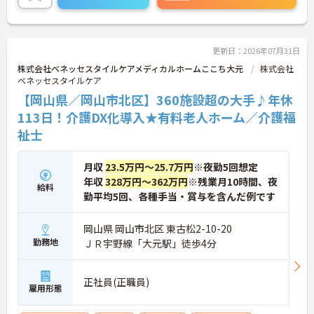
な収入アップが可能です。また、スマホでの記録入
力や睡眠センサー等のDX化により、夜間業務などの
身体的負担が大きく軽減されています。ご家族も対
象となる年間3万円の医療費補助など大手ならでは
更新日：2026年07月31日
の圧倒的な福利厚生のもと、ケアマネジャーへのス
株式会社ベネッセスタイルケアメディカルホームここち大元
株式会社
テップアップ等、介護のプロとして長期的なキャリ
ベネッセスタイルケア
アを築けます。
【岡山県／岡山市北区】360施設超の大手♪年休
★おすすめPOINT★
113日！介護DX化導入★有料老人ホーム／介護福
【これまでの経験・専門性が正当に評価される環境
祉士
です】
・独自の社内資格「マジ神制度」があり、認定され
ると1資格につき月1万円（最大4万円）の手当が加
月収
23.5万円～25.7万円
※夜勤5回想定
算されます。
年収
328万円～362万円
※残業月10時間、夜
給料
・ケアマネジャーの受験料や対策講座、更新費用ま
勤平均5回、各種手当・賞与を含んだ例です
で全額補助されるため、次のステップアップを自己
負担なく目指せます。
岡山県 岡山市北区 東古松2-10-20
【最先端のDX導入で、身体的・精神的な負担を軽
勤務地
ＪＲ宇野線「大元駅」徒歩4分
減】
・スマホ記録や睡眠センサーを活用したデータに基
づくケアにより、夜間巡視や申し送りなどの業務負
正社員(正職員)
雇用形態
担を大きく軽減しています。
・業務の効率化により月の平均残業時間は10時間程