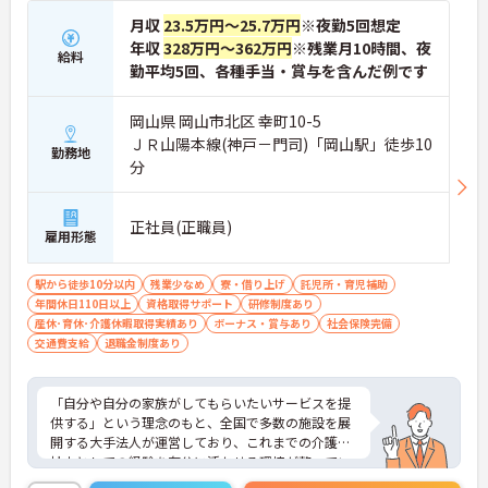
ると1資格につき月1万円（最大4万円）の手当が加
月収
23.5万円～25.7万円
※夜勤5回想定
算されます。
年収
328万円～362万円
※残業月10時間、夜
・ケアマネジャーの受験料や対策講座、更新費用ま
給料
で全額補助されるため、次のステップアップを自己
勤平均5回、各種手当・賞与を含んだ例です
負担なく目指せます。
岡山県 岡山市北区 幸町10-5
【最先端のDX導入で、身体的・精神的な負担を軽
ＪＲ山陽本線(神戸－門司)「岡山駅」徒歩10
減】
勤務地
分
・スマホ記録や睡眠センサーを活用したデータに基
づくケアにより、夜間巡視や申し送りなどの業務負
担を大きく軽減しています。
正社員(正職員)
・業務の効率化により月の平均残業時間は10時間程
雇用形態
度と少なく、体力的なゆとりを持ってご入居者様と
向き合えます。
駅から徒歩10分以内
残業少なめ
寮・借り上げ
託児所・育児補助
年間休日110日以上
【ご家族も安心できる、圧倒的な福利厚生が整って
資格取得サポート
研修制度あり
産休･育休･介護休暇取得実績あり
います】
ボーナス・賞与あり
社会保険完備
交通費支給
・ご家族分も含めて年間3万円までの医療費補助
退職金制度あり
や、教育サービスの70%割引など、生活全体を支え
る独自の福利厚生が利用できます。
・小学校3年生までの時短・夜勤免除制度があり、
「自分や自分の家族がしてもらいたいサービスを提
男性の育休取得実績も豊富なため、ライフステージ
供する」という理念のもと、全国で多数の施設を展
が変化しても安心です。
開する大手法人が運営しており、これまでの介護福
祉士としての経験を存分に活かせる環境が整ってい
【プライベートとの両立がしやすい環境です】
ます。最大の魅力は、専門性を正当に評価する独自