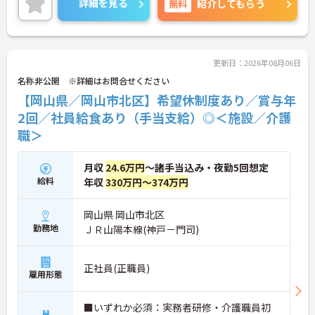
詳細を見る
無料
紹介してもらう
度を通じて有資格者のさらなるステップアップを後
押しします
・階層別研修や所属先以外の事業所で行う交換研修
など豊富な教育プログラムで専門職としての成長を
サポートしています
更新日：2026年08月06日
名称非公開 ※詳細はお問合せください
【岡山県／岡山市北区】希望休制度あり／賞与年
2回／社員給食あり（手当支給）◎＜施設／介護
職＞
月収
24.6万円
～諸手当込み・夜勤5回想定
給料
年収
330万円～374万円
岡山県 岡山市北区
勤務地
ＪＲ山陽本線(神戸－門司)
正社員(正職員)
雇用形態
■いずれか必須：実務者研修・介護職員初