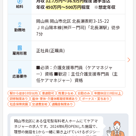
の機会も提供されます
月収
32.7万円～36.9万円
程度 諸手当込
・施設内には看護師が24時間常駐しており、急変時
給料
年収
450万円～500万円
程度 ※想定年収
の対応や専門的な医療処置は看護師が担当するため
負担が減ります
岡山県 岡山市北区 北長瀬表町3-15-22
・介護スタッフと看護スタッフの比率が1対1で相談
ＪＲ山陽本線(神戸－門司)「北長瀬駅」徒歩
しやすく、初任者研修や実務者研修からでも着実に
勤務地
専門性を高められます
7分
＜残業月7時間以下で身体の負担を軽減！＞
・常勤で働くスタッフの比率が90パーセント以上と
高く、急なシフト変更や無理な長時間勤務が発生し
正社員(正職員)
雇用形態
にくい人員体制です
・訪問スケジュールに沿って施設内でのケアを行う
ため、月平均の残業時間は5時間から7時間程度とか
■必須：介護支援専門員（ケアマネジャ
なり少なめに抑えられます
ー）資格 ■歓迎：主任介護支援専門員（主
応募要件
・夜勤明けの翌日は原則としてお休みとなるシフト
任ケアマネジャー）資格
編成が組まれており、しっかりと休息を取りながら
長期的な就業が可能です
＜評価制度でキャリアアップ＞
駅から徒歩10分以内
車通勤可
残業少なめ
日勤のみ
年間休日110日以上
・介護福祉士や初任者研修などの資格や実務経験、
研修制度あり
産休･育休･介護休暇取得実績あり
ボーナス・賞与あり
夜勤回数がしっかりと給与に反映されるためモチベ
社会保険完備
交通費支給
退職金制度あり
ーションを維持できます
・年次を問わずリーダーや主任などのマネジメント
職へ昇格する事例も多数あり、腰を据えて長期的な
岡山市北区にある住宅型有料老人ホームにてケアマ
キャリア形成が可能です
ネジャーの求人です。2024年6月OPENした施設で、
理想の施設を1から一緒に築き上げていけるポジシ