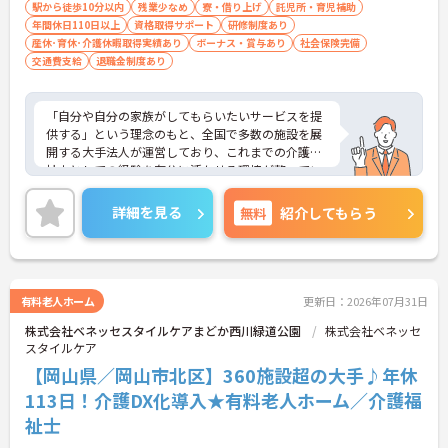
度と少なく、体力的なゆとりを持ってご入居者様と
駅から徒歩10分以内
残業少なめ
寮・借り上げ
託児所・育児補助
向き合えます。
年間休日110日以上
資格取得サポート
研修制度あり
産休･育休･介護休暇取得実績あり
ボーナス・賞与あり
社会保険完備
【ご家族も安心できる、圧倒的な福利厚生が整って
交通費支給
退職金制度あり
います】
・ご家族分も含めて年間3万円までの医療費補助
や、教育サービスの70%割引など、生活全体を支え
「自分や自分の家族がしてもらいたいサービスを提
る独自の福利厚生が利用できます。
供する」という理念のもと、全国で多数の施設を展
・小学校3年生までの時短・夜勤免除制度があり、
開する大手法人が運営しており、これまでの介護福
男性の育休取得実績も豊富なため、ライフステージ
祉士としての経験を存分に活かせる環境が整ってい
が変化しても安心です。
ます。最大の魅力は、専門性を正当に評価する独自
の社内資格「マジ神制度」。認知症ケア等の分野で
詳細を見る
無料
紹介してもらう
【プライベートとの両立がしやすい環境です】
認定されると最大月4万円の手当が加算され、確実
・有給取得促進手当の支給や、5連休以上の長期休
な収入アップが可能です。また、スマホでの記録入
暇を取得できる仕組みがあり、しっかりと心身をリ
力や睡眠センサー等のDX化により、夜間業務などの
フレッシュできます。
身体的負担が大きく軽減されています。ご家族も対
・中途入社比率が6割を超えており、風通しが良
象となる年間3万円の医療費補助など大手ならでは
有料老人ホーム
更新日：2026年07月31日
く、新しい方もこれまでの経験を活かしてすぐに馴
の圧倒的な福利厚生のもと、ケアマネジャーへのス
染める温かい社風です。
株式会社ベネッセスタイルケアまどか西川緑道公園
株式会社ベネッセ
テップアップ等、介護のプロとして長期的なキャリ
スタイルケア
アを築けます。
【岡山県／岡山市北区】360施設超の大手♪年休
★おすすめPOINT★
113日！介護DX化導入★有料老人ホーム／介護福
【これまでの経験・専門性が正当に評価される環境
祉士
です】
・独自の社内資格「マジ神制度」があり、認定され