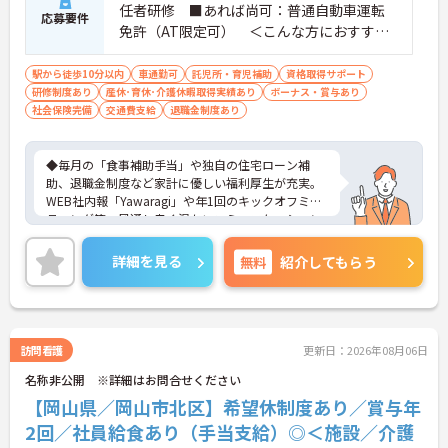
任者研修 ■あれば尚可：普通自動車運転
応募要件
免許（AT限定可） ＜こんな方におすすめ
＞ワークライフバランスを大切にしたいと
お考えの方、入居者様それぞれに合わせ
駅から徒歩10分以内
車通勤可
託児所・育児補助
資格取得サポート
研修制度あり
産休･育休･介護休暇取得実績あり
た、温かいケアを提供したい方、これまで
ボーナス・賞与あり
社会保険完備
交通費支給
退職金制度あり
の介護分野でのご経験を有効に活用したい
方
◆毎月の「食事補助手当」や独自の住宅ローン補
助、退職金制度など家計に優しい福利厚生が充実。
WEB社内報「Yawaragi」や年1回のキックオフミー
ティング等、風通し良く温かいコミュニケーション
を育む環境が整っています。
◆若手～中高年まで幅広い年代が活躍中！短時間正
詳細を見る
無料
紹介してもらう
社員制度などライフスタイルに合わせた柔軟な働き
方が可能です。産休・育休の取得を推進しており、
復帰時には最大10万円支給の独自制度「育児休業給
付金＋（プラス）」をご用意。子育て世代のキャリ
アを強力に支援します。
訪問看護
更新日：2026年08月06日
◆働きながら成長！資格取得を最大10万円補助 多職
名称非公開 ※詳細はお問合せください
種連携で専門知識が磨けるチームケア実践 頑張りや
スキルが給与・役職にしっかり反映。 明確なキャリ
【岡山県／岡山市北区】希望休制度あり／賞与年
アパス制度が整っている環境で、 目標を持って長く
2回／社員給食あり（手当支給）◎＜施設／介護
活躍できます！