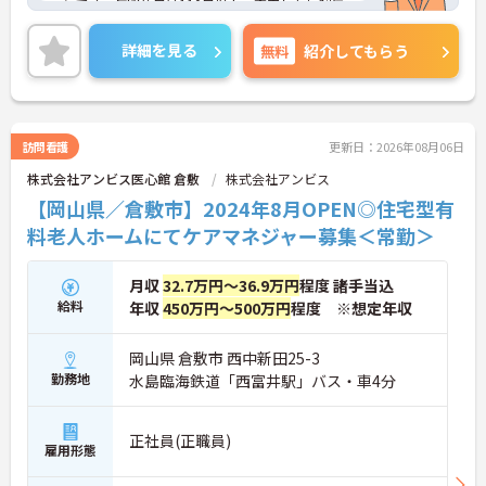
ョンです。年間休日は110日以上、充実した福利厚
生も魅力です。
ご興味のある方には、面接対策ポイントなど、さら
詳細を見る
無料
紹介してもらう
に詳細をお話しいたしますのでお気軽にご相談くだ
さい！
訪問看護
更新日：2026年08月06日
株式会社アンビス医心館 倉敷
株式会社アンビス
【岡山県／倉敷市】2024年8月OPEN◎住宅型有
料老人ホームにてケアマネジャー募集＜常勤＞
月収
32.7万円～36.9万円
程度 諸手当込
給料
年収
450万円～500万円
程度 ※想定年収
岡山県 倉敷市 西中新田25-3
勤務地
水島臨海鉄道「西富井駅」バス・車4分
正社員(正職員)
雇用形態