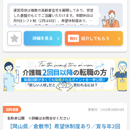
運営母体は複数の高齢者住宅を展開しており、安定
した基盤のもとでご活躍いただけます。年間休日は
月9日シフト制（2月は8日）、希望休制度あり、プ
ライベートも充実♪賞与は年2回（計2.5ヶ月分）の
実績があり、頑張りが評価される環境です。社員給
食（食事補助手当5,600円支給）や育児給付金制度
詳細を見る
無料
紹介してもらう
（最大10万円支給）など、福利厚生も魅力。社内研
修や資格取得支援制度（対象資格の取得費用を最大
10万円まで補助）も整っており、スキルアップを目
指せます。ご興味のある方には、面接対策ポイント
など、さらに詳細をお話ししますのでお気軽にご相
談ください！
訪問看護
更新日：2026年08月04日
名称非公開 ※詳細はお問合せください
【岡山県／倉敷市】希望休制度あり／賞与年2回