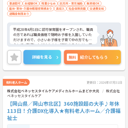
車通勤可
未経験OK
残業少なめ
託児所・育児補助
無資格OK
産休･育休･介護休暇取得実績あり
高収入
社会保険完備
交通費支給
退職金制度あり
平成28年4月1日に認可保育園をオープンされ、職員
の方であれば職員価格で随時お子様を入園していた
だけますので、小さいお子様を子育て中の方でも安
心してご勤務いただけます！ご興味ある方には、面
接対策ポイントなど、さらに詳細をお話しいたしま
すのでお気軽にご相談ください！
詳細を見る
無料
紹介してもらう
有料老人ホーム
更新日：2026年07月31日
株式会社ベネッセスタイルケアメディカルホームまどか大元
株式会社
ベネッセスタイルケア
【岡山県／岡山市北区】360施設超の大手♪年休
113日！介護DX化導入★有料老人ホーム／介護福
祉士