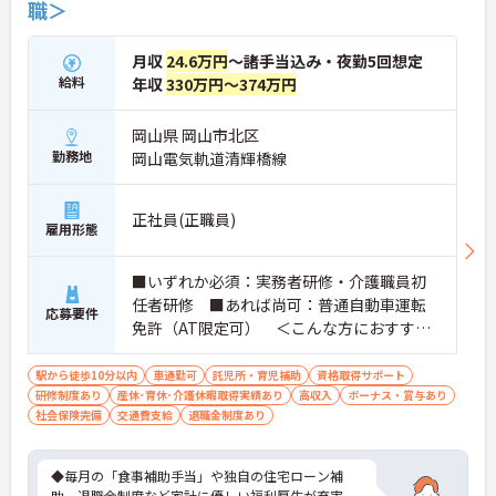
職＞
月収
24.6万円
～諸手当込み・夜勤5回想定
給料
年収
330万円～374万円
岡山県 岡山市北区
勤務地
岡山電気軌道清輝橋線
正社員(正職員)
雇用形態
■いずれか必須：実務者研修・介護職員初
任者研修 ■あれば尚可：普通自動車運転
応募要件
免許（AT限定可） ＜こんな方におすすめ
＞ワークライフバランスを大切にしたいと
お考えの方、入居者様それぞれに合わせ
駅から徒歩10分以内
車通勤可
託児所・育児補助
資格取得サポート
研修制度あり
産休･育休･介護休暇取得実績あり
た、温かいケアを提供したい方、これまで
高収入
ボーナス・賞与あり
社会保険完備
交通費支給
退職金制度あり
の介護分野でのご経験を有効に活用したい
方
◆毎月の「食事補助手当」や独自の住宅ローン補
助、退職金制度など家計に優しい福利厚生が充実。