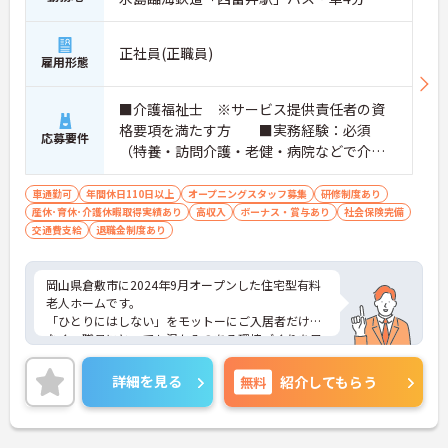
正社員(正職員)
雇用形態
■介護福祉士 ※サービス提供責任者の資
格要項を満たす方 ■実務経験：必須
応募要件
（特養・訪問介護・老健・病院などで介護
の実務経験が3年程度ある方） ※サ責：未
経験可
車通勤可
年間休日110日以上
オープニングスタッフ募集
研修制度あり
産休･育休･介護休暇取得実績あり
高収入
ボーナス・賞与あり
社会保険完備
交通費支給
退職金制度あり
岡山県倉敷市に2024年9月オープンした住宅型有料
老人ホームです。
「ひとりにはしない」をモットーにご入居者だけで
なく、職員にとっても温かみのある環境づくりを目
指しています。
ご利用者一人ひとりに寄り添ってサービスを提供し
詳細を見る
無料
紹介してもらう
ていただける方を募集しています。サービス提供責
任者の経験がなくスタートされた方も多数いらっし
ゃいます。
ご興味のある方には、面接対策ポイントなど、さら