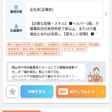
正社員(正職員)
雇用形態
【必要な経験・スキル】 ■ヘルパー2級、介
護職員初任者研修修了者以上、または介護
応募要件
福祉士あれば尚良し 【望ましい経験】 ■無
資格でも経験があれば応募可能です
駅から徒歩10分以内
車通勤可
未経験OK
残業少なめ
託児所・育児補助
無資格OK
産休･育休･介護休暇取得実績あり
ボーナス・賞与あり
社会保険完備
交通費支給
退職金制度あり
岡山市の特別養護老人ホームにて介護職員募集で
す。JR「備中高松」駅より車で3分。
ユニットケアの施設なので働きやすいです！！
認可保育園が託児所として利用可能＆5,000円の補
助もあり♪
ご興味のある方は気軽に担当アドバイザーへご相談
詳細を見る
無料
紹介してもらう
ください。