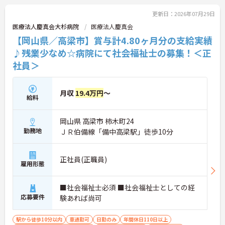
更新日：2026年07月29日
医療法人慶真会大杉病院
医療法人慶真会
【岡山県／高梁市】賞与計4.80ヶ月分の支給実績
♪残業少なめ☆病院にて社会福祉士の募集！＜正
社員＞
月収
19.4万円
～
給料
岡山県 高梁市 柿木町24
勤務地
ＪＲ伯備線「備中高梁駅」徒歩10分
正社員(正職員)
雇用形態
■社会福祉士必須 ■社会福祉士としての経
応募要件
験あれば尚可
駅から徒歩10分以内
車通勤可
日勤のみ
年間休日110日以上