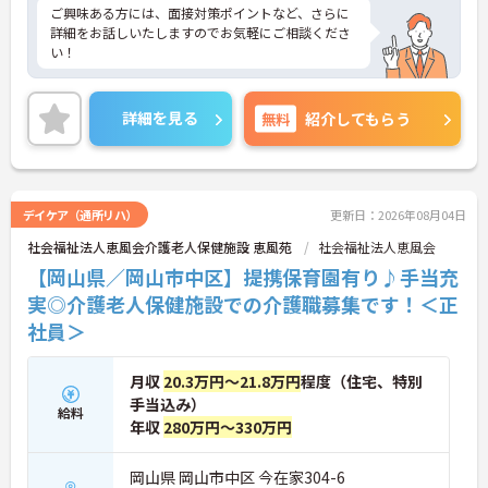
ご興味ある方には、面接対策ポイントなど、さらに
詳細をお話しいたしますのでお気軽にご相談くださ
い！
詳細を見る
無料
紹介してもらう
デイケア（通所リハ）
更新日：2026年08月04日
社会福祉法人恵風会介護老人保健施設 恵風苑
社会福祉法人恵風会
【岡山県／岡山市中区】提携保育園有り♪手当充
実◎介護老人保健施設での介護職募集です！＜正
社員＞
月収
20.3万円～21.8万円
程度（住宅、特別
手当込み）
給料
年収
280万円～330万円
岡山県 岡山市中区 今在家304-6