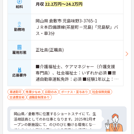
月収
22.2万円～24.2万円
給料
岡山県 倉敷市 児島味野3-3765-1
ＪＲ本四備讃線(茶屋町－児島)「児島駅」バ
勤務地
ス・車3分
正社員(正職員)
雇用形態
■介護福祉士、ケアマネジャー（介護支援
専門員）、社会福祉士：いずれか必須 ■普
応募要件
通自動車運転免許：必須 ■経験1年以上：必
須
車通勤可
残業少なめ
日勤のみ
ボーナス・賞与あり
社会保険完備
交通費支給
退職金制度あり
岡山県／倉敷市に位置するショートステイにて、生
活相談員としてのお仕事となります。2025年2月オ
ープンの新施設にて、のびのびと働ける環境となっ
ております！昇給や賞与のある充実した待遇となっ