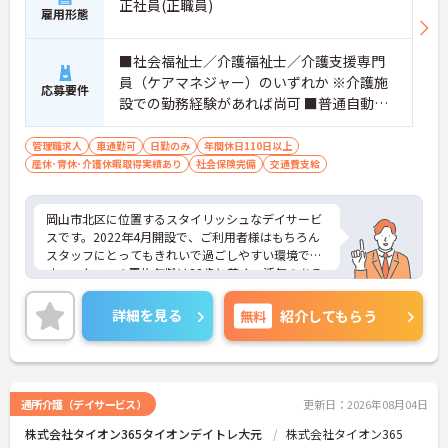
正社員(正職員)
雇用形態
■社会福祉士／介護福祉士／介護支援専門
員（ケアマネジャー）のいずれか ※介護施
応募要件
設での勤務経験があれば尚可 ■普通自動車
運転免許必須（AT限定可）
管理職求人
車通勤可
日勤のみ
年間休日110日以上
産休･育休･介護休暇取得実績あり
社会保険完備
交通費支給
岡山市北区に位置するスタイリッシュなデイサービ
スです。2022年4月開設で、ご利用者様はもちろん
スタッフにとってもきれいで過ごしやすい環境で
す。スタッフの平均年齢は33歳と若く、活気のある
会社です。経験豊富なスタッフも多数在籍してお
り、相談もしやすいです。頑張りが昇給、賞与とし
詳細を見る
無料
紹介してもらう
っかりと反映されることも魅力です。
ご興味ある方には、面接対策ポイントなど、さらに
詳細をお話しいたしますのでお気軽にご相談くださ
い！
通所介護（デイサービス）
更新日：2026年08月04日
株式会社タイオン365タイオンデイトレ大元
株式会社タイオン365