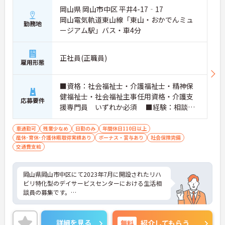
岡山県 岡山市中区 平井4-17‐17
岡山電気軌道東山線「東山・おかでんミュ
勤務地
ージアム駅」バス・車4分
正社員(正職員)
雇用形態
■資格：社会福祉士・介護福祉士・精神保
健福祉士・社会福祉主事任用資格・介護支
応募要件
援専門員 いずれか必須 ■経験：相談員
経験必須（管理者経験やケアプラン作成経
験あるかた優遇） ※PCスキル：Word・E
車通勤可
残業少なめ
日勤のみ
年間休日110日以上
産休･育休･介護休暇取得実績あり
xcelの簡単な操作、インターネットの閲覧
ボーナス・賞与あり
社会保険完備
交通費支給
■普通自動車運転免許（AT限定可）：必須
岡山県岡山市中区にて2023年7月に開設されたリハ
ビリ特化型のデイサービスセンターにおける生活相
談員の募集です。
残業は月平均5時間程度なので、ワークライフバラ
ンスを保ちながらご勤務いただけます。また、日曜
詳細を見る
無料
紹介してもらう