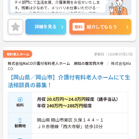
テイ部門にて生活支援、介護業務をお任せいたしま
す。残業は少なめで、メリハリお仕事いただける環
境です。住宅手当や扶養手当など各種手当も充実し
ております。
詳細を見る
無料
紹介してもらう
ご興味のある方は気軽に担当アドバイザーへご質問
ください。
有料老人ホーム
更新日：2026年07月27日
株式会社MaCO介護付有料老人ホーム 麻姑の離宮西大寺
株式会社Ma
CO
【岡山県／岡山市】介護付有料老人ホームにて生
活相談員の募集！
月収
20.0万円～24.0万円
程度（諸手当込）
給料
年収
240万円～288万円
程度
岡山県 岡山市東区 久保１４４－１
勤務地
ＪＲ赤穂線「西大寺駅」徒歩10分