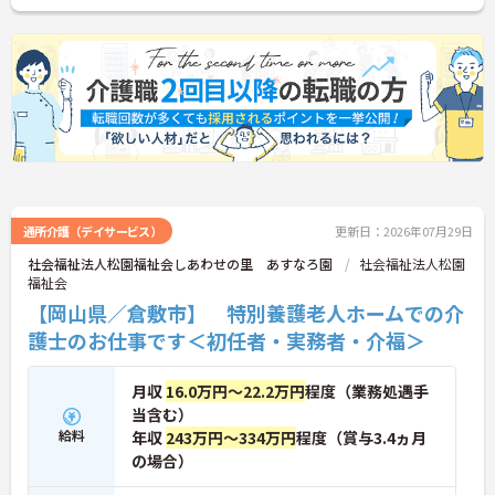
通所介護（デイサービス）
更新日：2026年07月29日
社会福祉法人松園福祉会しあわせの里 あすなろ園
社会福祉法人松園
福祉会
【岡山県／倉敷市】 特別養護老人ホームでの介
護士のお仕事です＜初任者・実務者・介福＞
月収
16.0万円～22.2万円
程度（業務処遇手
当含む）
給料
年収
243万円～334万円
程度（賞与3.4ヵ月
の場合）