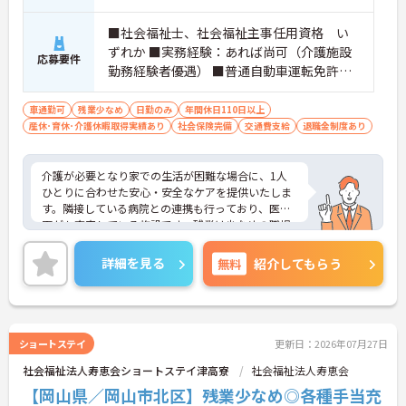
■社会福祉士、社会福祉主事任用資格 い
ずれか ■実務経験：あれば尚可（介護施設
応募要件
勤務経験者優遇） ■普通自動車運転免許（A
T限定可）：必須
車通勤可
残業少なめ
日勤のみ
年間休日110日以上
産休･育休･介護休暇取得実績あり
社会保険完備
交通費支給
退職金制度あり
介護が必要となり家での生活が困難な場合に、1人
ひとりに合わせた安心・安全なケアを提供いたしま
す。隣接している病院との連携も行っており、医療
面がも充実している施設です。残業は少なめの職場
となっているため、家庭との両立がしやすい求人で
す。ご興味のある方には、面接対策ポイントなど、
詳細を見る
無料
紹介してもらう
さらに詳細をお話しいたしますのでお気軽にご相談
ください！
ショートステイ
更新日：2026年07月27日
社会福祉法人寿恵会ショートステイ津高寮
社会福祉法人寿恵会
【岡山県／岡山市北区】残業少なめ◎各種手当充