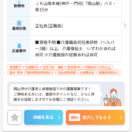
ＪＲ山陽本線(神戸－門司)「岡山駅」バス・
勤務地
車15分
正社員(正職員)
雇用形態
■資格不問 ■介護職員初任者研修（ヘルパ
ー2級）以上、介護福祉士 いずれかあれば
応募要件
尚可 ※介護施設の経験あれば尚可
車通勤可
未経験OK
住宅手当・補助
無資格OK
年間休日110日以上
産休･育休･介護休暇取得実績あり
社会保険完備
交通費支給
退職金制度あり
岡山市の介護老人保健施設での介護職募集です！
ご興味ある方には、面接のポイントなど、さらに詳
細をお話致しますのでお気軽にご相談ください。
詳細を見る
無料
紹介してもらう