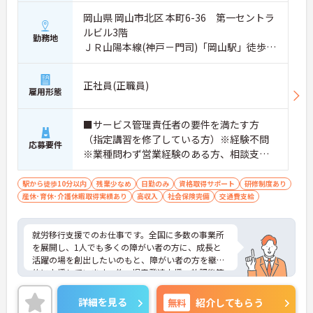
岡山県 岡山市北区 本町6-36 第一セントラ
ルビル3階
勤務地
ＪＲ山陽本線(神戸－門司)「岡山駅」徒歩4
分
正社員(正職員)
雇用形態
■サービス管理責任者の要件を満たす方
（指定講習を修了している方）※経験不問
応募要件
※業種問わず営業経験のある方、相談支
援・直接支援の経験がある方歓迎
駅から徒歩10分以内
残業少なめ
日勤のみ
資格取得サポート
研修制度あり
産休･育休･介護休暇取得実績あり
高収入
社会保険完備
交通費支給
就労移行支援でのお仕事です。全国に多数の事業所
を展開し、1人でも多くの障がい者の方に、成長と
活躍の場を創出したいのもと、障がい者の方を継続
的に支援しています。他、児童発達支援、放課後等
デイサービスも展開しており安定感も抜群です。
ご興味ある方には、面接対策ポイントなど、さらに
詳細を見る
無料
紹介してもらう
詳細をお話しいたしますのでお気軽にご相談くださ