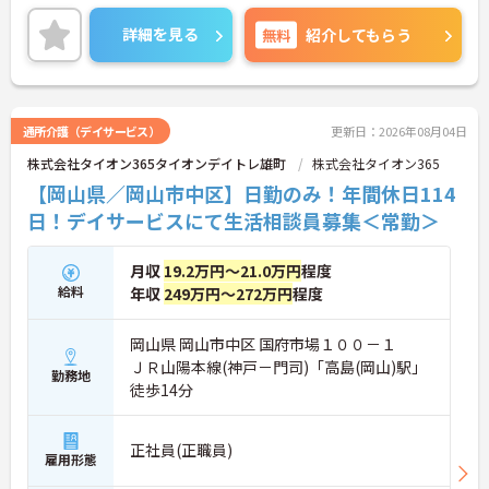
です。
月平均残業10h程度、年間休日114日とメリハリをつ
詳細を見る
無料
紹介してもらう
けて働ける環境があります。
ご興味のある方には、面接対策ポイントなど、さら
に詳細をお話いたしますので、お気軽にご相談くだ
さい。
通所介護（デイサービス）
更新日：2026年08月04日
株式会社タイオン365タイオンデイトレ雄町
株式会社タイオン365
【岡山県／岡山市中区】日勤のみ！年間休日114
日！デイサービスにて生活相談員募集＜常勤＞
月収
19.2万円～21.0万円
程度
給料
年収
249万円～272万円
程度
岡山県 岡山市中区 国府市場１００－１
ＪＲ山陽本線(神戸－門司)「高島(岡山)駅」
勤務地
徒歩14分
正社員(正職員)
雇用形態