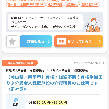
産休･育休･介護休暇取得実績あり
社会保険完備
交通費支給
退職金制度あり
岡山市北区にあるデイサービスセンターにて介護の
お仕事です。
デイサービスセンター桃丘は、地域の方々が気軽に
立ち寄られ、地域の方々と共に支え作り上げるデイ
サービスとして、その地域本来の姿を基に限りなく
「心」も［体］もお元気で過ごせるよう充実した時
詳細を見る
無料
紹介してもらう
間を自信を持って提供します。
ご興味がある方は是非一度マイナビまでお問い合わ
せください。さらに詳細などお伝えします！
介護老人保健施設（老健）
更新日：2026年07月29日
医療法人閑谷会 備前閑谷苑
医療法人閑谷会 備前閑谷苑
【岡山県／備前市】資格・経験不問！資格手当あ
り♪介護老人保健施設の介護職員のお仕事です
《正社員》
月収
20.0万円～25.0万円
給料