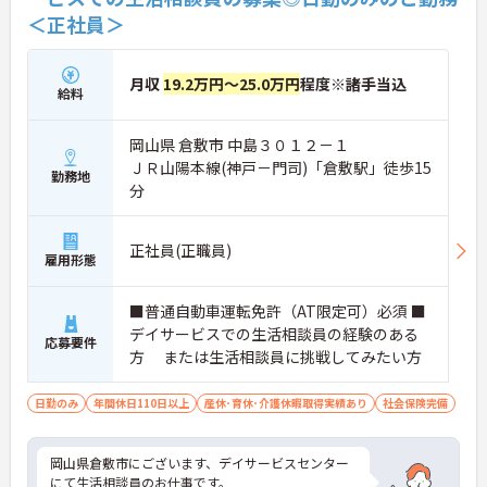
＜正社員＞
月収
19.2万円～25.0万円
程度※諸手当込
給料
岡山県 倉敷市 中島３０１２－１
ＪＲ山陽本線(神戸－門司)「倉敷駅」徒歩15
勤務地
分
正社員(正職員)
雇用形態
■普通自動車運転免許（AT限定可）必須 ■
デイサービスでの生活相談員の経験のある
応募要件
方 または生活相談員に挑戦してみたい方
日勤のみ
年間休日110日以上
産休･育休･介護休暇取得実績あり
社会保険完備
岡山県倉敷市にございます、デイサービスセンター
にて生活相談員のお仕事です。