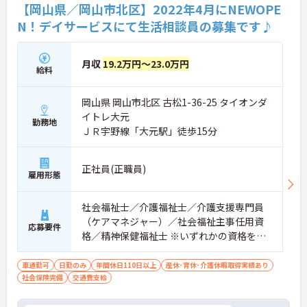
【岡山県／岡山市北区】2022年4月にNEWOPE
N！デイサービスにて生活相談員の募集です♪
月収
19.2万円～23.0万円
給料
岡山県 岡山市北区 古松1-36-25 タイオンダ
イトレ大元
勤務地
ＪＲ宇野線「大元駅」徒歩15分
正社員(正職員)
雇用形態
社会福祉士／介護福祉士／介護支援専門員
（ケアマネジャー）／社会福祉主事任用資
応募要件
格／精神保健福祉士 ※いずれかの資格を所
持で可 普通自動車運転免許必須（AT限定
可）
車通勤可
日勤のみ
年間休日110日以上
産休･育休･介護休暇取得実績あり
社会保険完備
交通費支給