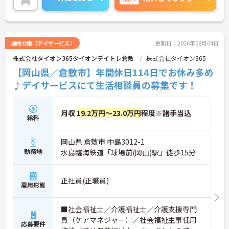
は固定休なので、プライベートを大切にしながらご
勤務いただけます。
ご興味のある方には、面接対策ポイントなど、さら
に詳細をお話しいたしますのでお気軽にご相談くだ
通所介護（デイサービス）
更新日：2026年08月04日
さい！
株式会社タイオン365タイオンデイトレ倉敷
株式会社タイオン365
【岡山県／倉敷市】年間休日114日でお休み多め
♪デイサービスにて生活相談員の募集です！
月収
19.2万円～23.0万円
程度※諸手当込
給料
岡山県 倉敷市 中島3012-1
勤務地
水島臨海鉄道「球場前(岡山)駅」徒歩15分
正社員(正職員)
雇用形態
■社会福祉士／介護福祉士／介護支援専門
員（ケアマネジャー）／社会福祉主事任用
応募要件