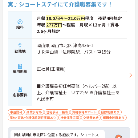
実♪ショートステイにて介護職募集です！
月収
19.0万円～22.0万円
程度 夜勤4回想定
年収
277万円
～程度 月収×12ヶ月＋賞与
給料
2.6ヶ月想定
岡山県 岡山市北区 津高436-1
勤務地
ＪＲ津山線「法界院駅」バス・車15分
正社員(正職員)
雇用形態
■介護職員初任者研修（ヘルパー2級）以
上、介護福祉士 いずれか ※介護福祉士あ
応募要件
れば尚可
車通勤可
残業少なめ
住宅手当・補助
資格取得サポート
研修制度あり
産休･育休･介護休暇取得実績あり
社会保険完備
交通費支給
退職金制度あり
岡山県岡山市北区に位置する施設です。ショートス