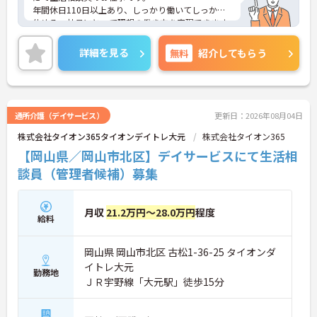
年間休日110日以上あり、しっかり働いてしっかり
休める、社員にとって理想の働き方を実現できます
♪
ご興味ある方には、面接対策ポイントなど、さらに
詳細を見る
無料
紹介してもらう
詳細をお話しいたしますのでお気軽にご相談くださ
い。
通所介護（デイサービス）
更新日：2026年08月04日
株式会社タイオン365タイオンデイトレ大元
株式会社タイオン365
【岡山県／岡山市北区】デイサービスにて生活相
談員（管理者候補）募集
月収
21.2万円～28.0万円
程度
給料
岡山県 岡山市北区 古松1-36-25 タイオンダ
イトレ大元
勤務地
ＪＲ宇野線「大元駅」徒歩15分