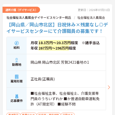
通所介護（デイサービス）
更新日：2026年07月31日
社会福祉法人義風会デイサービスセンター桃丘
社会福祉法人義風会
【岡山県／岡山市北区】日祝休み×残業なし◎デ
イサービスセンターにて介護職員の募集です！
月収
18.3万円～20.3万円
程度 ※諸手当込
給料
年収
267万円～296万円
程度
岡山県 岡山市北区 芳賀2421番地の1
勤務地
正社員(正職員)
雇用形態
■社会福祉主事、社会福祉士、介護支援専
門員のうちいずれか ■か普通自動車運転免
応募要件
許（AT限定可） ■経験不問
車通勤可
残業少なめ
託児所・育児補助
日勤のみ