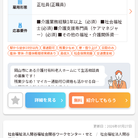
正社員(正職員)
雇用形態
■介護業務経験1年以上（必須） ■社会福祉
士(必須) ■介護支援専門員（ケアマネジャ
応募要件
ー）(必須) ■その他の福祉・介護関係資格
(必須) ※いずれかの資格を所持で可
駅から徒歩10分以内
車通勤可
残業少なめ
寮・借り上げ
日勤のみ
産休･育休･介護休暇取得実績あり
高収入
社会保険完備
交通費支給
岡山市にある介護付有料老人ホームにて生活相談員
の募集です！
残業少なめ！マイカー通勤可◎資格も活かせる自分
の可能性を引き出せる法人です！
ご興味ある方には、面接対策ポイントなど、さらに
詳細をお話しいたしますのでお気軽にご相談くださ
詳細を見る
無料
紹介してもらう
い！
更新日：2026年07月27日
社会福祉法人閑谷福祉会閑谷ワークセンター・せと
社会福祉法人閑谷