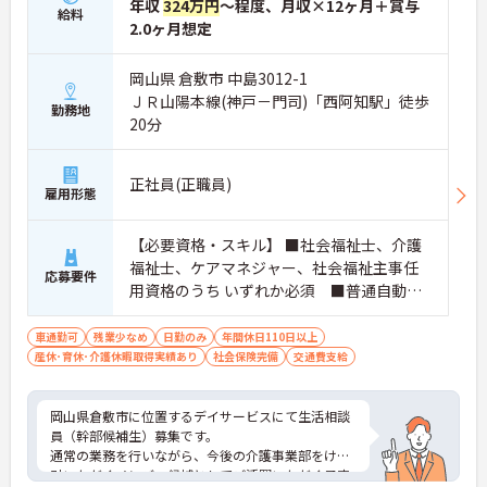
年収
324万円
～程度、月収×12ヶ月＋賞与
給料
2.0ヶ月想定
岡山県 倉敷市 中島3012-1
ＪＲ山陽本線(神戸－門司)「西阿知駅」徒歩
勤務地
20分
正社員(正職員)
雇用形態
【必要資格・スキル】 ■社会福祉士、介護
福祉士、ケアマネジャー、社会福祉主事任
応募要件
用資格のうち いずれか必須 ■普通自動車
運転免許（AT限定可） ■PCスキル（ワー
ド、エクセルの基本的な操作レベルで可）
車通勤可
残業少なめ
日勤のみ
年間休日110日以上
産休･育休･介護休暇取得実績あり
社会保険完備
交通費支給
岡山県倉敷市に位置するデイサービスにて生活相談
員（幹部候補生）募集です。
通常の業務を行いながら、今後の介護事業部をけん
引いただくメンバー候補としてご活躍いただく予定