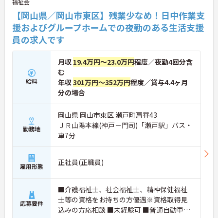
福祉会
【岡山県／岡山市東区】残業少なめ！日中作業支
援およびグループホームでの夜勤のある生活支援
員の求人です
月収
19.4万円～23.0万円
程度／夜勤4回分含
む
給料
年収
301万円～352万円
程度／賞与4.4ヶ月
分の場合
岡山県 岡山市東区 瀬戸町肩脊43
ＪＲ山陽本線(神戸－門司)「瀬戸駅」バス・
勤務地
車7分
正社員(正職員)
雇用形態
■介護福祉士、社会福祉士、精神保健福祉
士等の資格をお持ちの方優遇※資格取得見
応募要件
込みの方応相談 ■未経験可 ■普通自動車運