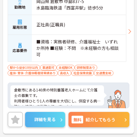
岡山県 倉敷市 中島837-5
勤務地
水島臨海鉄道「西富井駅」徒歩5分
正社員(正職員)
雇用形態
■資格：実務者研修、介護福祉士 いずれ
か所持 ■経験：不問 ※未経験の方も相談
応募要件
可
駅から徒歩10分以内
車通勤可
未経験OK
研修制度あり
産休･育休･介護休暇取得実績あり
高収入
社会保険完備
交通費支給
倉敷市にある140床の特別養護老人ホームにて介護
士の募集です。
利用者様ひとり1人の尊厳を大切にし、併設する病
院とも連携して業務を行っています。
研修制度も充実しており資格取得に向けて、勤務調
整や費用面なども規定によりバックアップします。
詳細を見る
無料
紹介してもらう
ご興味のある方には、面接対策ポイントなどさらに
詳細をお話いたしますので、お気軽にご相談くださ
い。