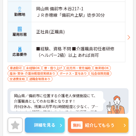
岡山県 備前市 木谷217-1
勤務地
ＪＲ赤穂線「備前片上駅」徒歩30分
正社員(正職員)
雇用形態
■経験、資格 不問 ■介護職員初任者研修
応募要件
（ヘルパー2級）以上 あれば尚可
車通勤可
未経験OK
寮・借り上げ
託児所・育児補助
無資格OK
産休･育休･介護休暇取得実績あり
ボーナス・賞与あり
社会保険完備
交通費支給
退職金制度あり
岡山県／備前市に位置する介護老人保健施設にて、
介護職員としてのお仕事となります！
月9日休み、残業は月平均1時間程度と少なく、プラ
イベートの時間も確保しやすいです。託児所・単身
用寮もあり、充実した福利厚生も魅力です。
ご興味のある方には、面接対策ポイントなど、さら
詳細を見る
無料
紹介してもらう
に詳細をお話ししますのでお気軽にご相談くださ
い！