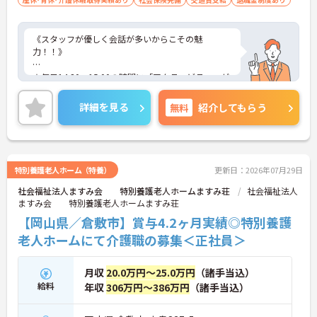
《スタッフが優しく会話が多いからこその魅
力！！》
★毎日14:30～15:00の時間に「アクティビティ」が
あり、介護職以外の方で行っています。曜日ごとに
担当があり、看護部や総務部、生活支援課などスタ
詳細を見る
無料
紹介してもらう
ッフの垣根を超えた様々な方とのコミュニケーショ
ンが多い職場です。
★実際に訪問させて頂いた際に、職員の方が笑顔で
ご挨拶して下さり、大変雰囲気の良い環境であると
特別養護老人ホーム（特養）
更新日：2026年07月29日
お見受け致しました。また、事務長様と館内を見学
社会福祉法人ますみ会 特別養護老人ホームますみ荘
社会福祉法人
した際にも、お一人お一人のお名前を言いながらお
ますみ会 特別養護老人ホームますみ荘
話をされているご様子から、普段から利用者様と職
員の方の距離が近く、温かさあふれる施設であると
【岡山県／倉敷市】賞与4.2ヶ月実績◎特別養護
感じました。
老人ホームにて介護職の募集＜正社員＞
ご興味のある方には、面接対策ポイントなどさらに
詳細をお話いたしますので、お気軽にご相談くださ
月収
20.0万円～25.0万円
（諸手当込）
い。
給料
年収
306万円～386万円
（諸手当込）