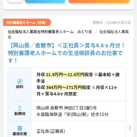
い！
特別養護老人ホーム（特養）
更新日：2026年07月27日
社会福祉法人薫風会特別養護老人ホーム みどり荘
社会福祉法人薫風
会
【岡山県／倉敷市】＜正社員＞賞与4.6ヶ月分！
特別養護老人ホームでの生活相談員のお仕事で
す！
月収
21.9万円～22.4万円
程度 ※基本給＋諸
手当
給料
年収
364万円～371万円
程度 ※月収×12ヶ
月＋賞与4.6ヶ月想定
岡山県 倉敷市 神田2丁目3番5号
勤務地
水島臨海鉄道「栄(岡山)駅」徒歩15分
正社員(正職員)
雇用形態