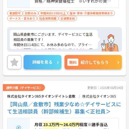
資格／精神保健福祉士 ※いずれかの資格
を所持で可 ■普通自動車運転免許必須（A
T限定可）
車通勤可
日勤のみ
年間休日110日以上
産休･育休･介護休暇取得実績あり
ボーナス・賞与あり
社会保険完備
交通費支給
岡山県倉敷市にございます、デイサービスにて生活
相談員の募集です！
年間休日114日にて、お休み多めなので、プライベ
ートの時間もしっかり確保しやすいです♪また、夜
勤がないため、ご都合により、夜勤が難しい方にも
おすすめの求人になります。
詳細を見る
無料
紹介してもらう
ご興味のある方は、マイナビ介護職までお問い合わ
せください。
通所介護（デイサービス）
更新日：2026年08月04日
株式会社タイオン365タイオンデイトレ倉敷
株式会社タイオン365
【岡山県／倉敷市】残業少なめ☆デイサービスに
て生活相談員（幹部候補生）募集＜正社員＞
月収
23.2万円～26.0万円
程度※諸手当込