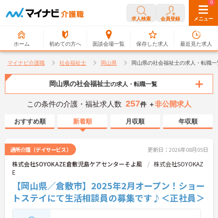
0
0
求人検索
会員登録
メニュー
ホーム
初めての方へ
面談会場一覧
保存した求人
最近見た求人
マイナビ介護職
社会福祉士
岡山県
岡山県の社会福祉士の求人・転職一
岡山県の社会福祉士
の求人・転職一覧
257
この条件の介護・福祉求人数
非公開求人
件 ＋
おすすめ順
新着順
月収順
年収順
通所介護（デイサービス）
更新日：2026年08月05日
株式会社SOYOKAZE倉敷児島ケアセンターそよ風
株式会社SOYOKAZ
E
【岡山県／倉敷市】2025年2月オープン！ショー
トステイにて生活相談員の募集です♪＜正社員＞