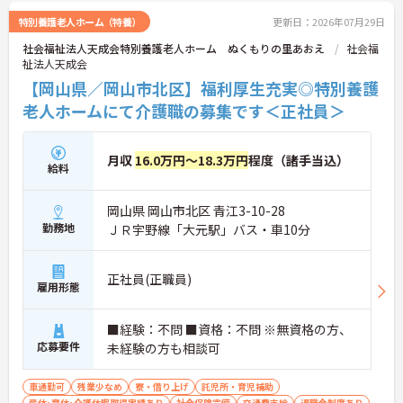
特別養護老人ホーム（特養）
更新日：2026年07月29日
社会福祉法人天成会特別養護老人ホーム ぬくもりの里あおえ
社会福
祉法人天成会
【岡山県／岡山市北区】福利厚生充実◎特別養護
老人ホームにて介護職の募集です＜正社員＞
月収
16.0万円～18.3万円
程度（諸手当込）
給料
岡山県 岡山市北区 青江3-10-28
勤務地
ＪＲ宇野線「大元駅」バス・車10分
正社員(正職員)
雇用形態
■経験：不問 ■資格：不問 ※無資格の方、
応募要件
未経験の方も相談可
車通勤可
残業少なめ
寮・借り上げ
託児所・育児補助
産休･育休･介護休暇取得実績あり
社会保険完備
交通費支給
退職金制度あり