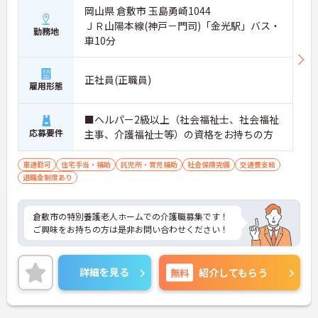
岡山県 倉敷市 玉島勇崎1044
ＪＲ山陽本線(神戸－門司)「金光駅」バス・
勤務地
車10分
正社員(正職員)
雇用形態
■ヘルパー2級以上（社会福祉士、社会福祉
応募要件
主事、介護福祉士等）の資格をお持ちの方
車通勤可
住宅手当・補助
託児所・育児補助
社会保険完備
交通費支給
退職金制度あり
倉敷市の特別養護老人ホームでの介護職募集です！
ご興味をお持ちの方は是非お問い合わせください！
詳細を見る
無料
紹介してもらう