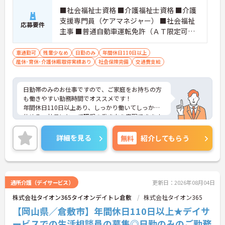
■社会福祉士資格 ■介護福祉士資格 ■介護
支援専門員（ケアマネジャー） ■社会福祉
応募要件
主事 ■普通自動車運転免許（ＡＴ限定可）
■ワード、エクセルの簡単な操作、インタ
ーネットの閲覧ができる方 ■介護施設での
車通勤可
残業少なめ
日勤のみ
年間休日110日以上
産休･育休･介護休暇取得実績あり
勤務実績のある方歓迎
社会保険完備
交通費支給
日勤帯のみのお仕事ですので、ご家庭をお持ちの方
も働きやすい勤務時間でオススメです！
年間休日110日以上あり、しっかり働いてしっかり
休める、社員にとって理想の働き方を実現できます
♪
ご興味ある方には、面接対策ポイントなど、さらに
詳細を見る
無料
紹介してもらう
詳細をお話しいたしますのでお気軽にご相談くださ
い。
通所介護（デイサービス）
更新日：2026年08月04日
株式会社タイオン365タイオンデイトレ倉敷
株式会社タイオン365
【岡山県／倉敷市】年間休日110日以上★デイサ
ービスでの生活相談員の募集◎日勤のみのご勤務