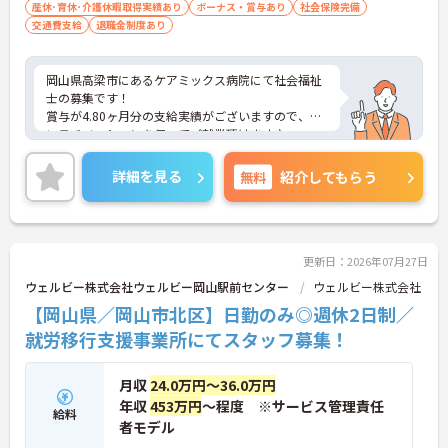
産休･育休･介護休暇取得実績あり
ボーナス・賞与あり
社会保険完備
交通費支給
退職金制度あり
岡山県高梁市にあるケアミックス病院にて社会福祉
士の募集です！
賞与が4.80ヶ月分の支給実績がございますので、高
いモチベーションを保ってご就業頂けます♪
残業は月2時間程度と少なめで、プライベートや家
庭との両立もしやすい環境です◎
詳細を見る
無料
紹介してもらう
ご興味のある方には、面接対策ポイントなど、さら
に詳細をお話しいたしますのでお気軽にご相談くだ
さい！
更新日：2026年07月27日
ウェルビー株式会社ウェルビー岡山駅前センター
ウェルビー株式会社
【岡山県／岡山市北区】日勤のみ◎週休2日制／
就労移行支援事業所にてスタッフ募集！
月収
24.0万円～36.0万円
年収
453万円
～程度 ※サービス管理責任
給料
者モデル