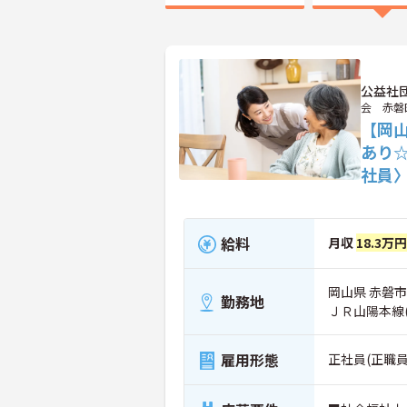
公益社
会 赤磐
【岡山
あり
社員
給料
月収
18.3万
岡山県 赤磐市 
勤務地
ＪＲ山陽本線
雇用形態
正社員(正職員