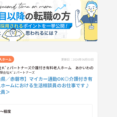
人ホーム
更新日：2026年06月03日
社Ｋ’ｚパートナーズ介護付き有料老人ホーム あかいわの
限会社Ｋ’ｚパートナーズ
山県／赤磐市】マイカー通勤OK◎介護付き有
人ホームにおける生活相談員のお仕事です♪
社員＞
～程度