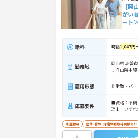
【岡山
がい
ート
給料
時給
1,047円
岡山県 赤磐市
勤務地
ＪＲ山陽本線
雇用形態
非常勤・パー
■資格：不問
応募要件
理士：いずれ
車通勤可
産休･育休･介護休暇取得実績あり