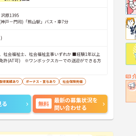
沢原1395
(神戸－門司)「熊山駅」バス・車7分
)
、社会福祉士、社会福祉主事いずれか ■経験1年以上
免許(AT可) ※ワンボックスカーでの送迎ができる方
暇取得実績あり
ボーナス・賞与あり
社会保険完備
最新の募集状況を
見る
無料
問い合わせる