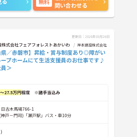
見る
無料
問い合わせる
更新日：2026年03月26日
設株式会社フェアフォレストあかいわ
岸本建設株式会社
山県／赤磐市】昇給・賞与制度あり◎障がい
ループホームにて生活支援員のお仕事です♪
社員＞
円～27.5万円
程度 ※諸手当込み
 日古木馬場766-1
(神戸－門司)「瀬戸駅」バス・車10分
)