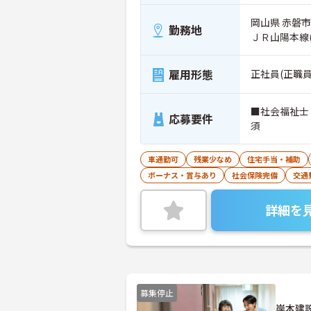
岡山県 赤磐市 
勤務地
ＪＲ山陽本線
雇用形態
正社員(正職員
■社会福祉士
応募要件
須
車通勤可
残業少なめ
住宅手当・補助
ボーナス・賞与あり
社会保険完備
交通
詳細を
募集停止
岸本建