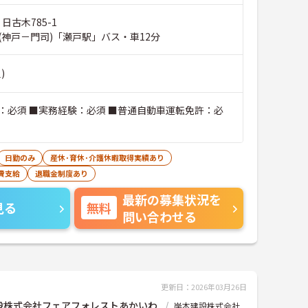
日古木785-1
(神戸－門司)「瀬戸駅」バス・車12分
)
：必須 ■実務経験：必須 ■普通自動車運転免許：必
日勤のみ
産休･育休･介護休暇取得実績あり
費支給
退職金制度あり
最新の募集状況を
見る
無料
問い合わせる
更新日：2026年03月26日
設株式会社フェアフォレストあかいわ
岸本建設株式会社