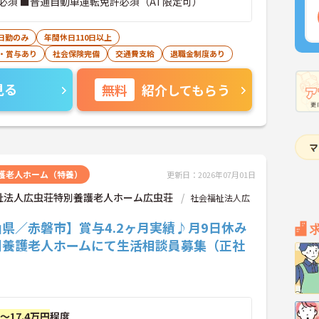
必須 ■普通自動車運転免許必須（AT限定可）
日勤のみ
年間休日110日以上
・賞与あり
社会保険完備
交通費支給
退職金制度あり
見る
無料
紹介してもらう
護老人ホーム（特養）
更新日：2026年07月01日
祉法人広虫荘特別養護老人ホーム広虫荘
社会福祉法人広
県／赤磐市】賞与4.2ヶ月実績♪月9日休み
別養護老人ホームにて生活相談員募集（正社
円～17.4万円
程度