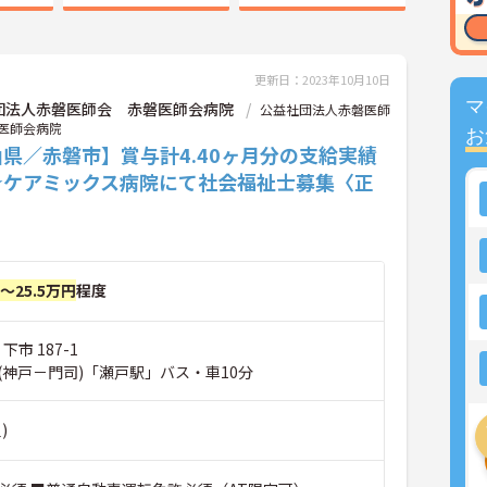
更新日：2023年10月10日
マ
団法人赤磐医師会 赤磐医師会病院
公益社団法人赤磐医師
医師会病院
お
県／赤磐市】賞与計4.40ヶ月分の支給実績
☆ケアミックス病院にて社会福祉士募集〈正
〉
円～25.5万円
程度
下市 187-1
(神戸－門司)「瀬戸駅」バス・車10分
)