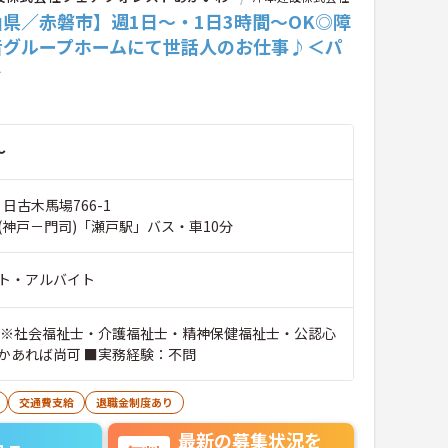
県／赤磐市】週1日～・1日3時間～OK◎障
者グループホームにて世話人のお仕事♪＜パ
＞
～
 日古木馬場766-1
(神戸－門司)「瀬戸駅」バス・車10分
ト・アルバイト
 ※社会福祉士・介護福祉士・精神保健福祉士・公認心
かあれば尚可 ■実務経験：不問
交通費支給
退職金制度あり
最新の募集状況を