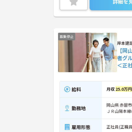
詳細を
募集停止
岸本建
【岡
者グ
＜正
給料
月収
25.0万
岡山県 赤磐市
勤務地
ＪＲ山陽本線
雇用形態
正社員(正職員