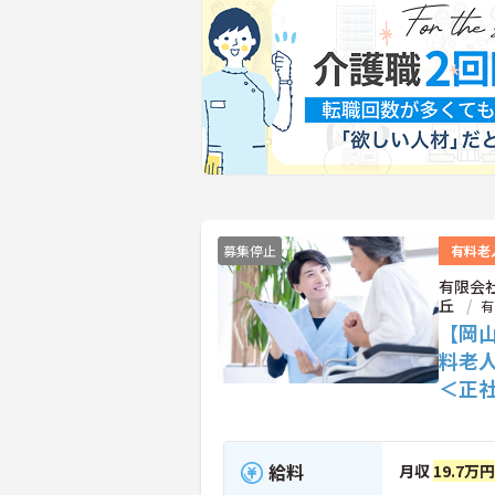
募集停止
有料老
有限会
丘
有
【岡
料老
＜正
給料
月収
19.7万円