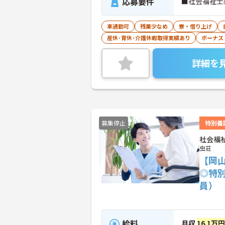
応募要件
■社会福祉士
車通勤可
残業少なめ
寮・借り上げ
産休･育休･介護休暇取得実績あり
ボーナス
詳細を
募集停止
特別養
社会福
虫荘
【岡山
◎特
員）
給料
月収
16.1万