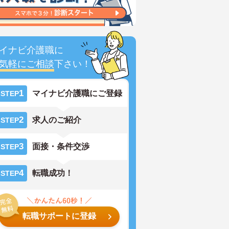
イナビ介護職に
気軽にご相談
下さい！
1
マイナビ介護職にご登録
STEP
2
求人のご紹介
STEP
3
面接・条件交渉
STEP
4
転職成功！
STEP
転職サポートに登録