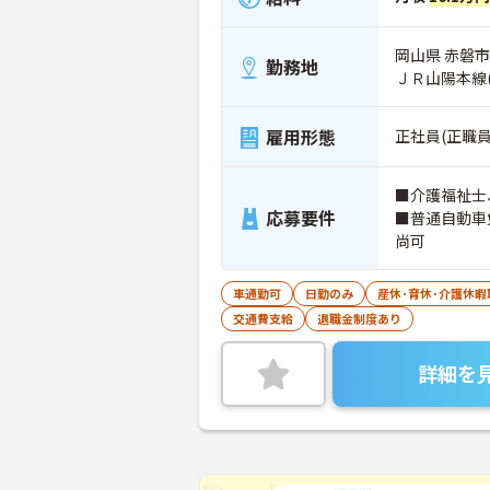
岡山県 赤磐市 
勤務地
ＪＲ山陽本線
雇用形態
正社員(正職員
■介護福祉士
応募要件
■普通自動車
尚可
車通勤可
日勤のみ
産休･育休･介護休
交通費支給
退職金制度あり
詳細を